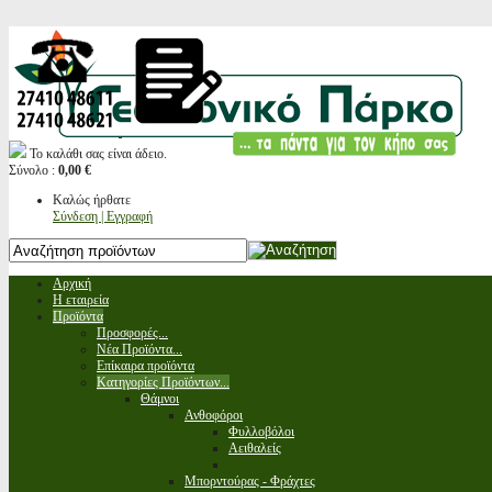
Το καλάθι σας είναι άδειο.
Σύνολο :
0,00 €
Καλώς ήρθατε
Σύνδεση | Εγγραφή
Αρχική
Η εταιρεία
Προϊόντα
Προσφορές...
Νέα Προϊόντα...
Επίκαιρα προϊόντα
Κατηγορίες Προϊόντων...
Θάμνοι
Ανθοφόροι
Φυλλοβόλοι
Αειθαλείς
Μπορντούρας - Φράχτες