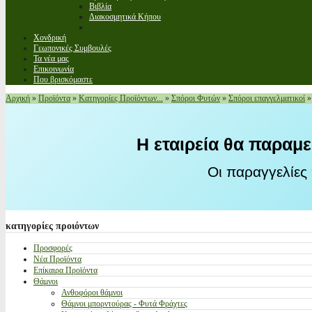
Βιβλία
Διακοσμητικά Κήπου
Χονδρική
Γεωπονικές Συμβουλές
Τα νέα μας
Επικοινωνία
Που βρισκόμαστε
Αρχική
»
Προϊόντα
»
Κατηγορίες Προϊόντων...
»
Σπόροι Φυτών
»
Σπόροι επαγγελματικοί
Η εταιρεία θα παραμε
Οι παραγγελίες
κατηγορίες
προιόντων
Προσφορές
Νέα Προϊόντα
Επίκαιρα Προϊόντα
Θάμνοι
Ανθοφόροι θάμνοι
Θάμνοι μπορντούρας - Φυτά Φράχτες