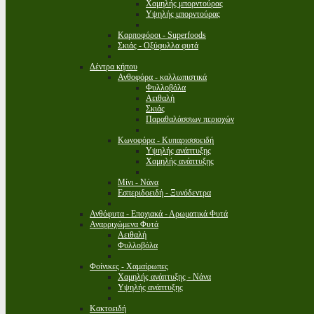
Χαμηλής μπορντούρας
Υψηλής μπορντούρας
Καρποφόροι - Superfoods
Σκιάς - Οξύφυλλα φυτά
Δέντρα κήπου
Ανθοφόρα - καλλωπιστικά
Φυλλοβόλα
Αειθαλή
Σκιάς
Παραθαλάσσιων περιοχών
Κωνοφόρα - Κυπαρισσοειδή
Υψηλής ανάπτυξης
Χαμηλής ανάπτυξης
Μίνι - Νάνα
Εσπεριδοειδή - Ξυνόδεντρα
Ανθόφυτα - Εποχιακά - Αρωματικά Φυτά
Αναρριχώμενα Φυτά
Αειθαλή
Φυλλοβόλα
Φοίνικες - Χαμαίρωπες
Χαμηλής ανάπτυξης - Νάνα
Υψηλής ανάπτυξης
Κακτοειδή