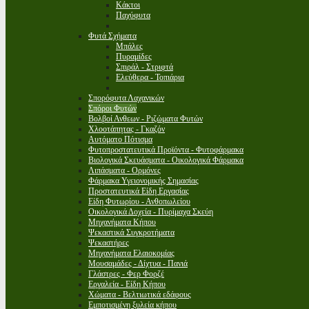
Κάκτοι
Παχύφυτα
Φυτά Σχήματα
Μπάλες
Πυραμίδες
Σπιράλ - Στριφτά
Ελεύθερα - Τοπιάρια
Σπορόφυτα Λαχανικών
Σπόροι Φυτών
Βολβοί Ανθεων - Ριζώματα Φυτών
Χλοοτάπητας - Γκαζόν
Αυτόματο Πότισμα
Φυτοπροστατευτικά Προϊόντα - Φυτοφάρμακα
Βιολογικά Σκευάσματα - Οικολογικά Φάρμακα
Λιπάσματα - Ορμόνες
Φάρμακα Υγειονομικής Σημασίας
Προστατευτικά Είδη Εργασίας
Είδη Φυτωρίου - Ανθοπωλείου
Οικολογικά Δοχεία - Πυρίμαχα Σκεύη
Μηχανήματα Κήπου
Ψεκαστικά Συγκροτήματα
Ψεκαστήρες
Μηχανήματα Ελαιοκομίας
Μουσαμάδες - Δίχτυα - Πανιά
Γλάστρες - Φερ Φορζέ
Εργαλεία - Είδη Κήπου
Χώματα - Βελτιωτικά εδάφους
Εμποτισμένη ξυλεία κήπου