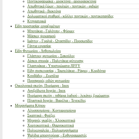
Ποντικοφάρμακα - μυοκτόνα - αρουραιοκτόνα
Απωθητικά ζώων - πουλιών - ποντικών - φιδιών
Απωθητικά - βιοκτόνα
Δολωματικοί σταθμοί - κόλλες ποντικών - ποντικοπαγίδες
Κτηνιατρικά
Είδη προστασίας εργαζομένων
Μποτάκια - Γαλότσες - Φόρμες
Μάσκες ψεκασμού
Ιμάντες - Γυαλιά - Ωτασπίδες - Προσωπίδες
Γάντια εργασίας
Είδη Φυτωρίου - Ανθοπωλείου
Γλάστρες φυτωρίου - Σακούλες
Δίσκοι σποράς - Παλετάκια φύτευσης
Γλαστράκια - Υποστρώματα JIFFY
Είδη συσκευασίας - Ταμπελάκια - Ράφιες - Κορδόνια
Κουβάδες - Ζεμπίλια
Προσφορές ειδών φυτωρίου
Οικολογικά σκεύη- Πυρίμαχα - Inox
Ανοξείδωτα δοχεία - Inox
Πυρίμαχα σκεύη - πιθάρια λαδιού - λεκάνες ζυμώματος
Πλαστικά δοχεία - Βαρέλια - Τενεκέδες
Μηχανήματα Κήπου
Αλυσσοπρίονα - Κονταροπρίονα
Σκαπτικά - Φρέζες
Μηχανές γκαζόν - Χλοοκοπτικά
Χορτοκοπτικά - Θαμνοκοπτικά
Πολυεργαλεία - Πολυμηχανήματα
Ψαλίδια μπορντούρας - Ευθυγραμμιστές