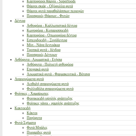
Καρποφόροι θάμνοι - Superfoods
Θάμνοι σκιάς - Οξύφυλλα φυτά
Θάμνοι φυτά παραθαλάσσιων περιοχών
Προσφορές Θάμνων - Φυτών
Δέντρα
Ανθοφόρα - Καλλωπιστικά δέντρα
Κωνοφόρα - Κυπαρισσοειδή
Καρποφόρα - Οπωροφόρα δέντρα
Εσπεριδοειδή - Ξυνόδεντρα
Μίνι - Νάνα δεντράκια
Τροπικά φυτά - δένδρα
Προσφορές Δέντρων
Ανθόφυτα - Αρωματικά - Ετήσια
Ανθόφυτα - Πολυετή ανθοφόρα
Εποχιακά φυτά
Αρωματικά φυτά - Φαρμακευτικά - Βότανα
Αναρριχώμενα φυτά
Αειθαλή αναρριχώμενα φυτά
Φυλλοβόλα αναρριχώμενα φυτά
Φοίνικες - Χαμαίρωπες
Φοινικοειδή υψηλής ανάπτυξης
Φοίνικες νάνοι - χαμηλής ανάπτυξης
Κακτοειδή
Κάκτοι
Παχύφυτα
Φυτά Σχήματα
Φυτά Μπάλες
Πυραμίδες φυτά