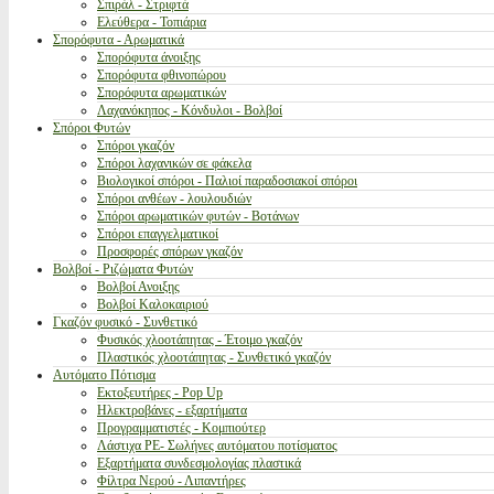
Σπιράλ - Στριφτά
Ελεύθερα - Τοπιάρια
Σπορόφυτα - Αρωματικά
Σπορόφυτα άνοιξης
Σπορόφυτα φθινοπώρου
Σπορόφυτα αρωματικών
Λαχανόκηπος - Κόνδυλοι - Βολβοί
Σπόροι Φυτών
Σπόροι γκαζόν
Σπόροι λαχανικών σε φάκελα
Βιολογικοί σπόροι - Παλιοί παραδοσιακοί σπόροι
Σπόροι ανθέων - λουλουδιών
Σπόροι αρωματικών φυτών - Βοτάνων
Σπόροι επαγγελματικοί
Προσφορές σπόρων γκαζόν
Βολβοί - Ριζώματα Φυτών
Βολβοί Ανοιξης
Βολβοί Καλοκαιριού
Γκαζόν φυσικό - Συνθετικό
Φυσικός χλοοτάπητας - Έτοιμο γκαζόν
Πλαστικός χλοοτάπητας - Συνθετικό γκαζόν
Αυτόματο Πότισμα
Εκτοξευτήρες - Pop Up
Ηλεκτροβάνες - εξαρτήματα
Προγραμματιστές - Κομπιούτερ
Λάστιχα PE- Σωλήνες αυτόματου ποτίσματος
Εξαρτήματα συνδεσμολογίας πλαστικά
Φίλτρα Νερού - Λιπαντήρες