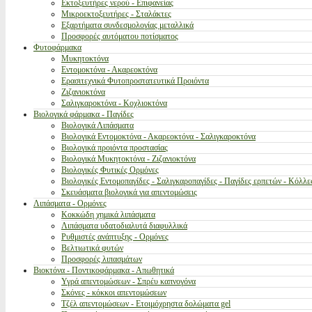
Εκτοξευτήρες νερού - Επιφανείας
Μικροεκτοξευτήρες - Σταλάκτες
Εξαρτήματα συνδεσμολογίας μεταλλικά
Προσφορές αυτόματου ποτίσματος
Φυτοφάρμακα
Μυκητοκτόνα
Εντομοκτόνα - Ακαρεοκτόνα
Ερασιτεχνικά Φυτοπροστατευτικά Προιόντα
Ζιζανιοκτόνα
Σαλιγκαροκτόνα - Κοχλιοκτόνα
Βιολογικά φάρμακα - Παγίδες
Βιολογικά Λιπάσματα
Βιολογικά Εντομοκτόνα - Ακαρεοκτόνα - Σαλιγκαροκτόνα
Βιολογικά προιόντα προστασίας
Βιολογικά Μυκητοκτόνα - Ζιζανιοκτόνα
Βιολογικές Φυτικές Ορμόνες
Βιολογικές Εντομοπαγίδες - Σαλιγκαροπαγίδες - Παγίδες ερπετών - Κόλλε
Σκευάσματα βιολογικά για απεντομώσεις
Λιπάσματα - Ορμόνες
Κοκκώδη χημικά λιπάσματα
Λιπάσματα υδατοδιαλυτά διαφυλλικά
Ρυθμιστές ανάπτυξης - Ορμόνες
Βελτιωτικά φυτών
Προσφορές λιπασμάτων
Βιοκτόνα - Ποντικοφάρμακα - Απωθητικά
Υγρά απεντομώσεων - Σπρέυ καπνογόνα
Σκόνες - κόκκοι απεντομώσεων
Τζέλ απεντομώσεων - Ετοιμόχρηστα δολώματα gel