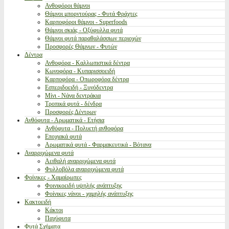
Ανθοφόροι θάμνοι
Θάμνοι μπορντούρας - Φυτά Φράχτες
Καρποφόροι θάμνοι - Superfoods
Θάμνοι σκιάς - Οξύφυλλα φυτά
Θάμνοι φυτά παραθαλάσσιων περιοχών
Προσφορές Θάμνων - Φυτών
Δέντρα
Ανθοφόρα - Καλλωπιστικά δέντρα
Κωνοφόρα - Κυπαρισσοειδή
Καρποφόρα - Οπωροφόρα δέντρα
Εσπεριδοειδή - Ξυνόδεντρα
Μίνι - Νάνα δεντράκια
Τροπικά φυτά - δένδρα
Προσφορές Δέντρων
Ανθόφυτα - Αρωματικά - Ετήσια
Ανθόφυτα - Πολυετή ανθοφόρα
Εποχιακά φυτά
Αρωματικά φυτά - Φαρμακευτικά - Βότανα
Αναρριχώμενα φυτά
Αειθαλή αναρριχώμενα φυτά
Φυλλοβόλα αναρριχώμενα φυτά
Φοίνικες - Χαμαίρωπες
Φοινικοειδή υψηλής ανάπτυξης
Φοίνικες νάνοι - χαμηλής ανάπτυξης
Κακτοειδή
Κάκτοι
Παχύφυτα
Φυτά Σχήματα