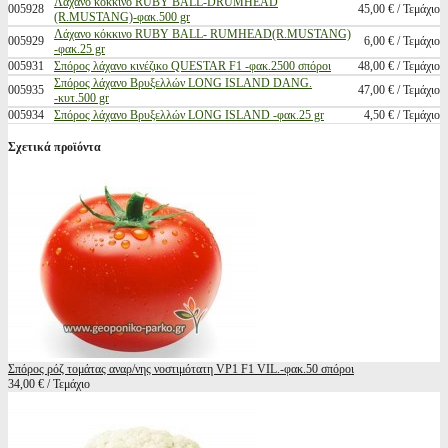
Λάχανο κόκκινο RUBY BALL-DRUMHEAD
005928
45,00 € / Τεμάχιο
(R.MUSTANG)-φακ.500 gr
Λάχανο κόκκινο RUBY BALL- RUMHEAD(R.MUSTANG)
005929
6,00 € / Τεμάχιο
-φακ.25 gr
005931
Σπόρος λάχανο κινέζικο QUESTAR F1 -φακ.2500 σπόροι
48,00 € / Τεμάχιο
Σπόρος λάχανο Βρυξελλών LONG ISLAND DANG.
005935
47,00 € / Τεμάχιο
-κυτ.500 gr
005934
Σπόρος λάχανο Βρυξελλών LONG ISLAND -φακ.25 gr
4,50 € / Τεμάχιο
Σχετικά προϊόντα
Σπόρος ρόζ τομάτας αναρ/νης νοστιμότατη VP1 F1 VIL.-φακ.50 σπόροι
34,00 € / Τεμάχιο