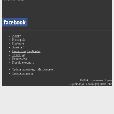
Αρχική
Η εταιρεία
Προϊόντα
Χονδρική
Γεωπονικές Συμβουλές
Τα νέα μας
Επικοινωνία
Που βρισκόμαστε
Τρόποι αποστολής - Μεταφορικά
Τρόποι πληρωμής
©2014 Γεωπονικό Πάρκο
Σχεδίαση & Υλοποίηση DataQube