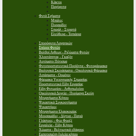
Κάκτοι
Παχύφυτα
Φυτά Σχήματα
Μπάλες
Πυραμίδες
Σπιράλ - Στριφτά
Ελεύθερα - Τοπιάρια
Σπορόφυτα Λαχανικών
Σπόροι Φυτών
Βολβοί Ανθεων - Ριζώματα Φυτών
Χλοοτάπητας - Γκαζόν
Αυτόματο Πότισμα
Φυτοπροστατευτικά Προϊόντα - Φυτοφάρμακα
Βιολογικά Σκευάσματα - Οικολογικά Φάρμακα
Λιπάσματα - Ορμόνες
Φάρμακα Υγειονομικής Σημασίας
Προστατευτικά Είδη Εργασίας
Είδη Φυτωρίου - Ανθοπωλείου
Οικολογικά Δοχεία - Πυρίμαχα Σκεύη
Μηχανήματα Κήπου
Ψεκαστικά Συγκροτήματα
Ψεκαστήρες
Μηχανήματα Ελαιοκομίας
Μουσαμάδες - Δίχτυα - Πανιά
Γλάστρες - Φερ Φορζέ
Εργαλεία - Είδη Κήπου
Χώματα - Βελτιωτικά εδάφους
Εμποτισμένη ξυλεία κήπου