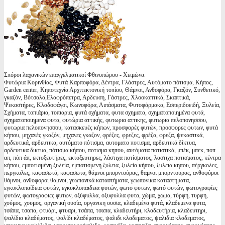
Σπόροι λαχανικών επαγγελματικοί Φθινοπώρου - Χειμώνα.
Φυτώρια Κορινθίας, Φυτά Καρποφόρα, Δέντρα, Γλάστρες, Αυτόματο πότισμα, Κήπος,
Garden center, Κηποτεχνία Αρχιτεκτονική τοπίου, Θάμνοι, Ανθοφόρα, Γκαζόν, Συνθετικό,
γκαζόν, Βότσαλα,Ελαφρόπετρα, Αρδευση, Γάστρες, Χλοοκοπτικά, Σκαπτικά,
Ψεκαστήρες, Κλαδοφάγοι, Κωνοφόρα, Λιπάσματα, Φυτοφάρμακα, Εσπεριδοειδή, Ξυλεία,
Σχήματα, τοπιάρια, τοπιαρια, φυτά σχήματα, φυτα σχηματα, σχηματοποιημένα φυτά,
σχηματοποιημενα φυτα, φυτώρια αττικής, φυτωρια αττικης, φυτωρια πελοπονησσου,
φυτωρια πελοπονησσου, κατασκευές κήπων, προσφορές φυτών, προσφορες φυτων, φυτά
κήπου, μηχανές γκαζόν, μηχανες γκαζον, φρέζες, φρεζες, φρέζα, φρεζα, ψεκαστικά,
αρδευτικά, αρδευτικα, αυτόματο πότισμα, αυτοματο ποτισμα, αρδευτικά δίκτυα,
αρδευτικα δικτυα, πότισμα κήπου, ποτισμα κηπου, αυτόματα ποτιστικά, μπέκ, μπεκ, ποπ
απ, πόπ άπ, εκτοξευτήρες, εκτοξευτηρες, λάστιχα ποτίσματος, λαστιχα ποτισματος, κέντρα
κήπου, εμποτισμένη ξυλεία, εμποτισμενη ξυλεια, ξυλεία κήπου, ξυλεια κηπου, πέργκολες,
περγκολες, καφασωτά, καφασωτα, θάμνοι μπορντούρας, θαμνοι μπορντουρας, ανθοφόροι
θάμνοι, ανθοφοροι θαμνοι, γεωπονικά καταστήματα, γεωπονικα καταστηματα,
εγκυκλοπαίδεια φυτών, εγκυκλοπαιδεια φυτών, φωτο φυτων, φωτό φυτών, φωτογραφίες
φυτών, φωτογραφιες φυτων, οξύφυλλα, οξυφυλλα φυτα, χώμα, χωμα, τύρφη, τυρφη,
χούμος, χουμος, οργανική ουσία, οργανικη ουσια, κλαδεμένα φυτά, κλαδεμενα φυτα,
τσάπα, τσαπα, φτυάρι, φτυαρι, τσάπα, τσαπα, κλαδευτήρι, κλαδευτήρια, κλαδευτηρι,
ψαλίδια κλαδέματος, ψαλίδι κλαδέματος, ψαλιδι κλαδεματος, ψαλιδια κλαδεματος,