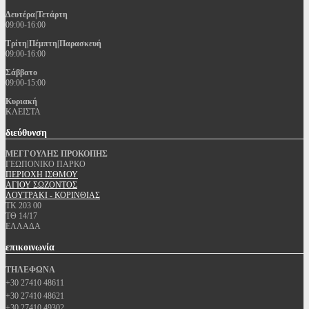
Δευτέρα|Τετάρτη
09:00-16:00
Τρίτη|Πέμπτη|Παρασκευή
09:00-16:00
Σάββατο
09:00-15:00
Κυριακή
ΚΛΕΙΣΤΑ
διεύθυνση
ΜΕΓΓΟΥΛΗΣ ΠΡΟΚΟΠΗΣ
ΓΕΩΠΟΝΙΚΟ ΠΑΡΚΟ
ΠΕΡΙΟΧΗ ΙΣΘΜΟΥ
ΑΓΙΟΥ ΣΩΖΟΝΤΟΣ
ΛΟΥΤΡΑΚΙ - ΚΟΡΙΝΘΙΑΣ
ΤΚ 203 00
ΤΘ 14/17
ΕΛΛΑΔΑ
επικοινωνία
ΤΗΛΕΦΩΝΑ
+30 27410 48611
+30 27410 48621
+30 27410 49302