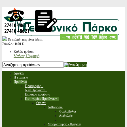
Το καλάθι σας είναι άδειο.
Σύνολο :
0,00 €
Καλώς ήρθατε
Σύνδεση | Εγγραφή
Αρχική
Η εταιρεία
Προϊόντα
Προσφορές...
Νέα Προϊόντα...
Επίκαιρα προϊόντα
Κατηγορίες Προϊόντων...
Θάμνοι
Ανθοφόροι
Φυλλοβόλοι
Αειθαλείς
Μπορντούρας - Φράχτες