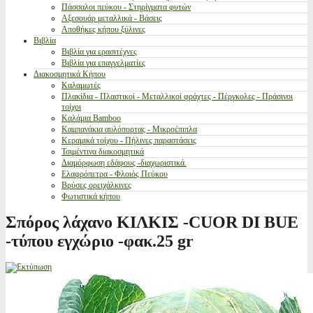
Πάσσαλοι πεύκου - Στηρίγματα φυτών
Αξεσουάρ μεταλλικά - Βάσεις
Αποθήκες κήπου ξύλινες
Βιβλία
Βιβλία για ερασιτέχνες
Βιβλία για επαγγελματίες
Διακοσμητικά Κήπου
Καλαμωτές
Πλακίδια - Πλαστικοί - Μεταλλικοί φράχτες - Πέργκολες - Πράσινοι
τοίχοι
Καλάμια Bamboo
Καμπανάκια αυλόπορτας - Μικροέπιπλα
Κεραμικά τοίχου - Πήλινες παραστάσεις
Τσιμέντινα διακοσμητικά
Διαμόρφωση εδάφους -διαχωριστικά.
Ελαφρόπετρα - Φλοιός Πεύκου
Βρύσες ορειχάλκινες
Φωτιστικά κήπου
Σπόρος λάχανο ΚΙΛΚΙΣ -CUOR DI BUE
-τύπου εγχώριο -φακ.25 gr