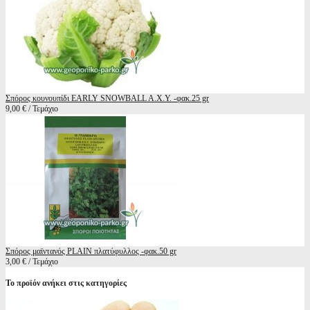
Σπόρος κουνουπίδι EARLY SNOWBALL A.X.Y. -φακ.25 gr
9,00 € / Τεμάχιο
Σπόρος μαϊντανός PLAIN πλατύφυλλος -φακ.50 gr
3,00 € / Τεμάχιο
Το προϊόν ανήκει στις κατηγορίες