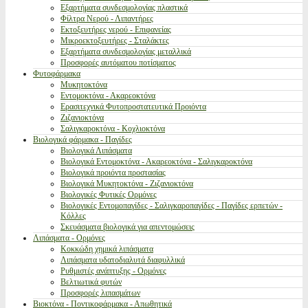
Εξαρτήματα συνδεσμολογίας πλαστικά
Φίλτρα Νερού - Λιπαντήρες
Εκτοξευτήρες νερού - Επιφανείας
Μικροεκτοξευτήρες - Σταλάκτες
Εξαρτήματα συνδεσμολογίας μεταλλικά
Προσφορές αυτόματου ποτίσματος
Φυτοφάρμακα
Μυκητοκτόνα
Εντομοκτόνα - Ακαρεοκτόνα
Ερασιτεχνικά Φυτοπροστατευτικά Προιόντα
Ζιζανιοκτόνα
Σαλιγκαροκτόνα - Κοχλιοκτόνα
Βιολογικά φάρμακα - Παγίδες
Βιολογικά Λιπάσματα
Βιολογικά Εντομοκτόνα - Ακαρεοκτόνα - Σαλιγκαροκτόνα
Βιολογικά προιόντα προστασίας
Βιολογικά Μυκητοκτόνα - Ζιζανιοκτόνα
Βιολογικές Φυτικές Ορμόνες
Βιολογικές Εντομοπαγίδες - Σαλιγκαροπαγίδες - Παγίδες ερπετών -
Κόλλες
Σκευάσματα βιολογικά για απεντομώσεις
Λιπάσματα - Ορμόνες
Κοκκώδη χημικά λιπάσματα
Λιπάσματα υδατοδιαλυτά διαφυλλικά
Ρυθμιστές ανάπτυξης - Ορμόνες
Βελτιωτικά φυτών
Προσφορές λιπασμάτων
Βιοκτόνα - Ποντικοφάρμακα - Απωθητικά