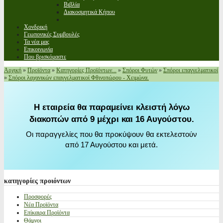
Βιβλία
Διακοσμητικά Κήπου
Χονδρική
Γεωπονικές Συμβουλές
Τα νέα μας
Επικοινωνία
Που βρισκόμαστε
Αρχική
»
Προϊόντα
»
Κατηγορίες Προϊόντων...
»
Σπόροι Φυτών
»
Σπόροι επαγγελματικοί
»
Σπόροι λαχανικών επαγγελματικοί Φθινοπώρου - Χειμώνα.
Η εταιρεία θα παραμείνει κλειστή λόγω
διακοπών από 9 μέχρι και 16 Αυγούστου.
Οι παραγγελίες που θα προκύψουν θα εκτελεστούν
από 17 Αυγούστου και μετά.
κατηγορίες
προιόντων
Προσφορές
Νέα Προϊόντα
Επίκαιρα Προϊόντα
Θάμνοι