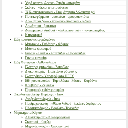
Υγρά απεντομώσεων - Σπρέυ καπνογόνα
Σκόνες - κόκκοι απεντομώσεων
Τζέλ απεντομώσεων - Ετοιμόχρηστα δολώματα gel
Ποντικοφάρμακα - μυοκτόνα - αρουραιοκτόνα
Απωθητικά ζώων - πουλιών - ποντικών - φιδιών
Απωθητικά - βιοκτόνα
Δολωματικοί σταθμοί - κόλλες ποντικών - ποντικοπαγίδες
Κτηνιατρικά
Είδη προστασίας εργαζομένων
Μποτάκια - Γαλότσες - Φόρμες
Μάσκες ψεκασμού
Ιμάντες - Γυαλιά - Ωτασπίδες - Προσωπίδες
Γάντια εργασίας
Είδη Φυτωρίου - Ανθοπωλείου
Γλάστρες φυτωρίου - Σακούλες
Δίσκοι σποράς - Παλετάκια φύτευσης
Γλαστράκια - Υποστρώματα JIFFY
Είδη συσκευασίας - Ταμπελάκια - Ράφιες - Κορδόνια
Κουβάδες - Ζεμπίλια
Προσφορές ειδών φυτωρίου
Οικολογικά σκεύη- Πυρίμαχα - Inox
Ανοξείδωτα δοχεία - Inox
Πυρίμαχα σκεύη - πιθάρια λαδιού - λεκάνες ζυμώματος
Πλαστικά δοχεία - Βαρέλια - Τενεκέδες
Μηχανήματα Κήπου
Αλυσσοπρίονα - Κονταροπρίονα
Σκαπτικά - Φρέζες
Μηχανές γκαζόν - Χλοοκοπτικά