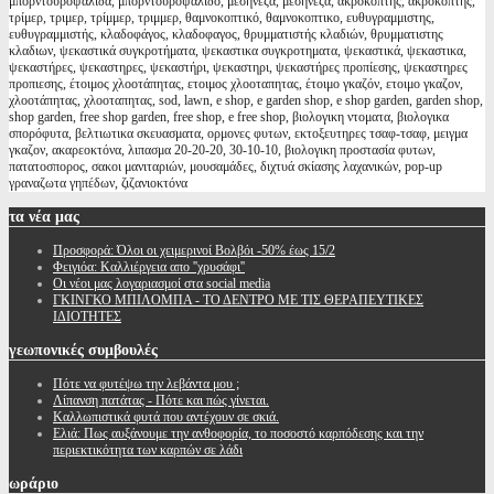
μπορντουροψάλιδα, μπορντουροψαλιδο, μεσηνέζα, μεσηνεζα, ακροκόπτης, ακροκόπτης,
τρίμερ, τριμερ, τρίμμερ, τριμμερ, θαμνοκοπτικό, θαμνοκοπτικο, ευθυγραμμιστης,
ευθυγραμμιστής, κλαδοφάγος, κλαδοφαγος, θρυμματιστής κλαδιών, θρυμματιστης
κλαδιων, ψεκαστικά συγκροτήματα, ψεκαστικα συγκροτηματα, ψεκαστικά, ψεκαστικα,
ψεκαστήρες, ψεκαστηρες, ψεκαστήρι, ψεκαστηρι, ψεκαστήρες προπίεσης, ψεκαστηρες
προπιεσης, έτοιμος χλοοτάπητας, ετοιμος χλοοταπητας, έτοιμο γκαζόν, ετοιμο γκαζον,
χλοοτάπητας, χλοοταπητας, sod, lawn, e shop, e garden shop, e shop garden, garden shop,
shop garden, free shop garden, free shop, e free shop, βιολογικη ντοματα, βιολογικα
σπορόφυτα, βελτιωτικα σκευασματα, ορμονες φυτων, εκτοξευτηρες τσαφ-τσαφ, μειγμα
γκαζον, ακαρεοκτόνα, λιπασμα 20-20-20, 30-10-10, βιολογικη προστασία φυτων,
πατατοσπορος, σακοι μανιταριών, μουσαμάδες, διχτυά σκίασης λαχανικών, pop-up
γραναζωτα γηπέδων, ζιζανιοκτόνα
τα
νέα μας
Προσφορά: Όλοι οι χειμερινοί Βολβόι -50% έως 15/2
Φειγιόα: Καλλιέργεια απο ''χρυσάφι''
Oι νέοι μας λογαριασμοί στα social media
ΓΚΙΝΓΚΟ ΜΠΙΛΟΜΠΑ - ΤΟ ΔΕΝΤΡΟ ΜΕ ΤΙΣ ΘΕΡΑΠΕΥΤΙΚΕΣ
ΙΔΙΟΤΗΤΕΣ
γεωπονικές
συμβουλές
Πότε να φυτέψω την λεβάντα μου ;
Λίπανση πατάτας - Πότε και πώς γίνεται.
Καλλωπιστικά φυτά που αντέχουν σε σκιά.
Ελιά: Πως αυξάνουμε την ανθοφορία, το ποσοστό καρπόδεσης και την
περιεκτικότητα των καρπών σε λάδι
ωράριο