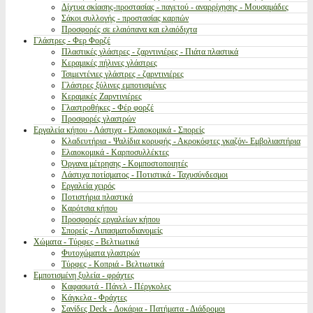
Δίχτυα σκίασης-προστασίας - παγετού - αναρρίχησης - Μουσαμάδες
Σάκοι συλλογής - προστασίας καρπών
Προσφορές σε ελαιόπανα και ελαιόδιχτα
Γλάστρες - Φερ Φορζέ
Πλαστικές γλάστρες - ζαρντινιέρες - Πιάτα πλαστικά
Κεραμικές πήλινες γλάστρες
Τσιμεντένιες γλάστρες - ζαρντινιέρες
Γλάστρες ξύλινες εμποτισμένες
Κεραμικές Ζαρντινιέρες
Γλαστροθήκες - Φέρ φορζέ
Προσφορές γλαστρών
Εργαλεία κήπου - Λάστιχα - Ελαιοκομικά - Σπορείς
Κλαδευτήρια - Ψαλίδια κορυφής - Ακροκόφτες γκαζόν- Εμβολιαστήρια
Ελαιοκομικά - Καρποσυλλέκτες
Όργανα μέτρησης - Κομποστοποιητές
Λάστιχα ποτίσματος - Ποτιστικά - Ταχυσύνδεσμοι
Εργαλεία χειρός
Ποτιστήρια πλαστικά
Καρότσια κήπου
Προσφορές εργαλείων κήπου
Σπορείς - Λιπασματοδιανομείς
Χώματα - Τύρφες - Βελτιωτικά
Φυτοχώματα γλαστρών
Τύρφες - Κοπριά - Βελτιωτικά
Εμποτισμένη ξυλεία - φράχτες
Καφασωτά - Πάνελ - Πέργκολες
Κάγκελα - Φράχτες
Σανίδες Deck - Δοκάρια - Πατήματα - Διάδρομοι