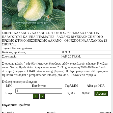
ΣΠΟΡΟΙ ΛΑΧΑΝΟΥ - ΛΑΧΑΝΟ ΣΕ ΣΠΟΡΟΥΣ - ΥΒΡΙΔΙΑ ΛΑΧΑΝΟ ΓΙΑ
ΠΑΡΑΓΩΓΟΥΣ ΚΑΙ ΕΠΑΓΓΕΛΜΑΤΙΕΣ - ΛΑΧΑΝΟ ΒΡΥΞΕΛΩΝ ΣΕ ΣΠΟΡΟ -
ΠΡΩΙΜΟ ΩΨΙΜΟ ΜΕΣΟΠΡΩΙΜΟ ΛΑΧΑΝΟ - ΦΘΙΝΩΠΟΡΙΝΑ ΛΑΧΑΝΙΚΑ ΣΕ
ΣΠΟΡΟΥΣ
Τεχνικά Χαρακτηριστικά
Κωδικός προϊόντος
005903
Συσκευασία
ΦΑΚ 25 ΓΡΑΜ.
Σπόροι ποικιλιών ή υβριδίων λάχανου, διαφόρων ειδών, όπως λευκό, κόκκινο, Κινέζικο,
τύπου Savoy, Βρυξελλών. Χρησιμοποιούνται 25-30 gr σπόρου ή 2000-4000 φυτά ανά
στρέμμα (υπάρχουν 300-400 σπόροι ανά gr βάρους). Η συγκομιδή γίνεται 2-8 μήνες από
τη μεταφύτευση και η μέση απόδοση υπολογίζεται σε 6-10 τόνους το στρέμμα.
Επιλογή ποσότητας & αγορά
ΜΜ
Ποσότητα
Τιμή/ΜΜ
Αξία με ΦΠΑ
Τεμάχιο
9,00 €
9,00 €
Θυγατρικά Προϊόντα