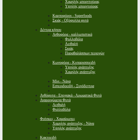
Χαμηλής μπορντούρας
Υψηλής μπορντούρας
Καρποφόροι - Superfoods
Σκιάς - Οξύφυλλα φυτά
Δέντρα κήπου
Ανθοφόρα - καλλωπιστικά
Φυλλοβόλα
Αειθαλή
Σκιάς
Παραθαλάσσιων περιοχών
Κωνοφόρα - Κυπαρισσοειδή
Υψηλής ανάπτυξης
Χαμηλής ανάπτυξης
Μίνι - Νάνα
Εσπεριδοειδή - Ξυνόδεντρα
Ανθόφυτα - Εποχιακά - Αρωματικά Φυτά
Αναρριχώμενα Φυτά
Αειθαλή
Φυλλοβόλα
Φοίνικες - Χαμαίρωπες
Χαμηλής ανάπτυξης - Νάνα
Υψηλής ανάπτυξης
Κακτοειδή