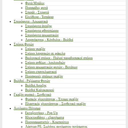
Φυτά Μπάλες
Πυραμίδες φυτά
Σπιράλ - Στριφτά
Ελεύθερα - Τοπιάρια
Σπορόφυτα - Αρωματικά
Σπορόφυτα άνοιξης
Σπορόφυτα φθινοπώρου
Σπορόφυτα αρωματικών
Λαχανόκηπος - Κόνδυλοι - Βολβοί
Σπόροι Φυτών
Σπόροι γκαζόν
Σπόροι λαχανικών σε φάκελα
Βιολογικοί σπόροι - Παλιοί παραδοσιακοί σπόροι
Σπόροι ανθέων - λουλουδιών
Σπόροι αρωματικών φυτών - Βοτάνων
Σπόροι επαγγελματικοί
Προσφορές σπόρων γκαζόν
Βολβοί - Ριζώματα Φυτών
Βολβοί Ανοιξης
Βολβοί Καλοκαιριού
Γκαζόν φυσικό - Συνθετικό
Φυσικός χλοοτάπητας - Έτοιμο γκαζόν
Πλαστικός χλοοτάπητας - Συνθετικό γκαζόν
Αυτόματο Πότισμα
Εκτοξευτήρες - Pop Up
Ηλεκτροβάνες - εξαρτήματα
Προγραμματιστές - Κομπιούτερ
Λάστιχα PE- Σωλήνες αυτόματου ποτίσματος