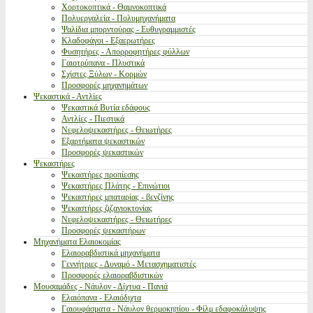
Χορτοκοπτικά - Θαμνοκοπτικά
Πολυεργαλεία - Πολυμηχανήματα
Ψαλίδια μπορντούρας - Ευθυγραμμιστές
Κλαδοφάγοι - Εξαερωτήρες
Φυσητήρες - Απορροφητήρες φύλλων
Γαιοτρύπανα - Πλυστικά
Σχίστες Ξύλων - Κορμών
Προσφορές μηχανημάτων
Ψεκαστικά - Αντλίες
Ψεκαστικά Βυτία εδάφους
Αντλίες - Πιεστικά
Νεφελοψεκαστήρες - Θειωτήρες
Εξαρτήματα ψεκαστικών
Προσφορές ψεκαστικών
Ψεκαστήρες
Ψεκαστήρες προπίεσης
Ψεκαστήρες Πλάτης - Επινώτιοι
Ψεκαστήρες μπαταρίας - βενζίνης
Ψεκαστήρες ζιζανιοκτονίας
Νεφελοψεκαστήρες - Θειωτήρες
Προσφορές ψεκαστήρων
Μηχανήματα Ελαιοκομίας
Ελαιοραβδιστικά μηχανήματα
Γεννήτριες - Δυναμό - Μετασχηματιστές
Προσφορές ελαιοραβδιστικών
Μουσαμάδες - Νάυλον - Δίχτυα - Πανιά
Ελαιόπανα - Ελαιόδιχτα
Γαιουφάσματα - Νάυλον θερμοκηπίου - Φίλμ εδαφοκάλυψης