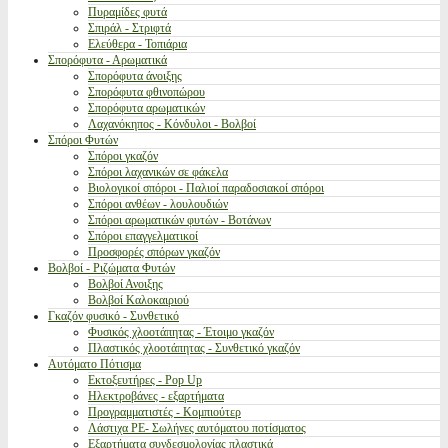
Πυραμίδες φυτά
Σπιράλ - Στριφτά
Ελεύθερα - Τοπιάρια
Σπορόφυτα - Αρωματικά
Σπορόφυτα άνοιξης
Σπορόφυτα φθινοπώρου
Σπορόφυτα αρωματικών
Λαχανόκηπος - Κόνδυλοι - Βολβοί
Σπόροι Φυτών
Σπόροι γκαζόν
Σπόροι λαχανικών σε φάκελα
Βιολογικοί σπόροι - Παλιοί παραδοσιακοί σπόροι
Σπόροι ανθέων - λουλουδιών
Σπόροι αρωματικών φυτών - Βοτάνων
Σπόροι επαγγελματικοί
Προσφορές σπόρων γκαζόν
Βολβοί - Ριζώματα Φυτών
Βολβοί Ανοιξης
Βολβοί Καλοκαιριού
Γκαζόν φυσικό - Συνθετικό
Φυσικός χλοοτάπητας - Έτοιμο γκαζόν
Πλαστικός χλοοτάπητας - Συνθετικό γκαζόν
Αυτόματο Πότισμα
Εκτοξευτήρες - Pop Up
Ηλεκτροβάνες - εξαρτήματα
Προγραμματιστές - Κομπιούτερ
Λάστιχα PE- Σωλήνες αυτόματου ποτίσματος
Εξαρτήματα συνδεσμολογίας πλαστικά