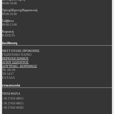
09:00-16:00
Τρίτη|Πέμπτη|Παρασκευή
09:00-16:00
Σάββατο
09:00-15:00
Κυριακή
ΚΛΕΙΣΤΑ
διεύθυνση
ΜΕΓΓΟΥΛΗΣ ΠΡΟΚΟΠΗΣ
ΓΕΩΠΟΝΙΚΟ ΠΑΡΚΟ
ΠΕΡΙΟΧΗ ΙΣΘΜΟΥ
ΑΓΙΟΥ ΣΩΖΟΝΤΟΣ
ΛΟΥΤΡΑΚΙ - ΚΟΡΙΝΘΙΑΣ
ΤΚ 203 00
ΤΘ 14/17
ΕΛΛΑΔΑ
επικοινωνία
ΤΗΛΕΦΩΝΑ
+30 27410 48611
+30 27410 48621
+30 27410 49302