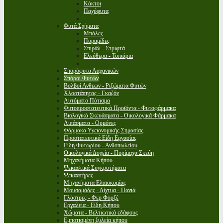
Κάκτοι
Παχύφυτα
Φυτά Σχήματα
Μπάλες
Πυραμίδες
Σπιράλ - Στριφτά
Ελεύθερα - Τοπιάρια
Σπορόφυτα Λαχανικών
Σπόροι Φυτών
Βολβοί Ανθεων - Ριζώματα Φυτών
Χλοοτάπητας - Γκαζόν
Αυτόματο Πότισμα
Φυτοπροστατευτικά Προϊόντα - Φυτοφάρμακα
Βιολογικά Σκευάσματα - Οικολογικά Φάρμακα
Λιπάσματα - Ορμόνες
Φάρμακα Υγειονομικής Σημασίας
Προστατευτικά Είδη Εργασίας
Είδη Φυτωρίου - Ανθοπωλείου
Οικολογικά Δοχεία - Πυρίμαχα Σκεύη
Μηχανήματα Κήπου
Ψεκαστικά Συγκροτήματα
Ψεκαστήρες
Μηχανήματα Ελαιοκομίας
Μουσαμάδες - Δίχτυα - Πανιά
Γλάστρες - Φερ Φορζέ
Εργαλεία - Είδη Κήπου
Χώματα - Βελτιωτικά εδάφους
Εμποτισμένη ξυλεία κήπου