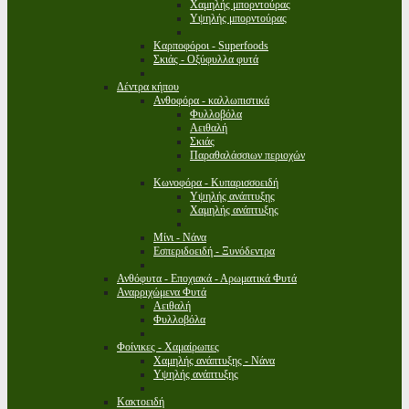
Χαμηλής μπορντούρας
Υψηλής μπορντούρας
Καρποφόροι - Superfoods
Σκιάς - Οξύφυλλα φυτά
Δέντρα κήπου
Ανθοφόρα - καλλωπιστικά
Φυλλοβόλα
Αειθαλή
Σκιάς
Παραθαλάσσιων περιοχών
Κωνοφόρα - Κυπαρισσοειδή
Υψηλής ανάπτυξης
Χαμηλής ανάπτυξης
Μίνι - Νάνα
Εσπεριδοειδή - Ξυνόδεντρα
Ανθόφυτα - Εποχιακά - Αρωματικά Φυτά
Αναρριχώμενα Φυτά
Αειθαλή
Φυλλοβόλα
Φοίνικες - Χαμαίρωπες
Χαμηλής ανάπτυξης - Νάνα
Υψηλής ανάπτυξης
Κακτοειδή