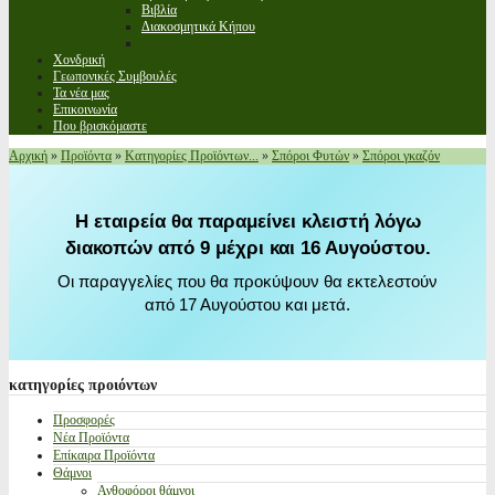
Βιβλία
Διακοσμητικά Κήπου
Χονδρική
Γεωπονικές Συμβουλές
Τα νέα μας
Επικοινωνία
Που βρισκόμαστε
Αρχική
»
Προϊόντα
»
Κατηγορίες Προϊόντων...
»
Σπόροι Φυτών
»
Σπόροι γκαζόν
Η εταιρεία θα παραμείνει κλειστή λόγω
διακοπών από 9 μέχρι και 16 Αυγούστου.
Οι παραγγελίες που θα προκύψουν θα εκτελεστούν
από 17 Αυγούστου και μετά.
κατηγορίες
προιόντων
Προσφορές
Νέα Προϊόντα
Επίκαιρα Προϊόντα
Θάμνοι
Ανθοφόροι θάμνοι