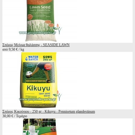
Σπόρος Μείγμα θαλάσσης - SEASIDE LAWN
από 9,50 € / kg
Σπόρος Κικούγιου - 250 gr - Kikuyu - Pennisetum glandestinum
30,00 € / Τεμάχιο