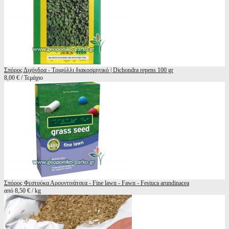
Σπόρος Διχόνδρα - Tριφύλλι διακοσμητικό | Dichondra repens 100 gr
8,00 € / Τεμάχιο
Σπόρος Φεστούκα Αρουντινάτσεα - Fine lawn - Fawn - Festuca arundinacea
από 8,50 € / kg