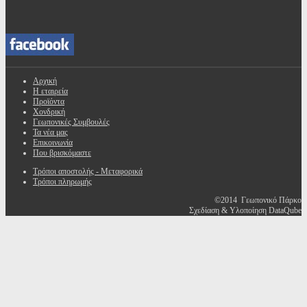
Αρχική
Η εταιρεία
Προϊόντα
Χονδρική
Γεωπονικές Συμβουλές
Τα νέα μας
Επικοινωνία
Που βρισκόμαστε
Τρόποι αποστολής - Μεταφορικά
Τρόποι πληρωμής
©2014 Γεωπονικό Πάρκο
Σχεδίαση & Υλοποίηση DataQube