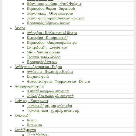
Θάμνοι μπορντούρας - Φυτά Φράχτες
Καρποφόροι θάμνοι - Superfoods
Θάμνοι σκιάς - Οξύφυλλα φυτά
Θάμνοι φυτά παραθαλάσσιων περιοχών
Προσφορές Θάμνων - Φυτών
Δέντρα
Ανθοφόρα - Καλλωπιστικά δέντρα
Κωνοφόρα - Κυπαρισσοειδή
Καρποφόρα - Οπωροφόρα δέντρα
Εσπεριδοειδή - Ξυνόδεντρα
Μίνι - Νάνα δεντράκια
Τροπικά φυτά - δένδρα
Προσφορές Δέντρων
Ανθόφυτα - Αρωματικά - Ετήσια
Ανθόφυτα - Πολυετή ανθοφόρα
Εποχιακά φυτά
Αρωματικά φυτά - Φαρμακευτικά - Βότανα
Αναρριχώμενα φυτά
Αειθαλή αναρριχώμενα φυτά
Φυλλοβόλα αναρριχώμενα φυτά
Φοίνικες - Χαμαίρωπες
Φοινικοειδή υψηλής ανάπτυξης
Φοίνικες νάνοι - χαμηλής ανάπτυξης
Κακτοειδή
Κάκτοι
Παχύφυτα
Φυτά Σχήματα
Φυτά Μπάλες