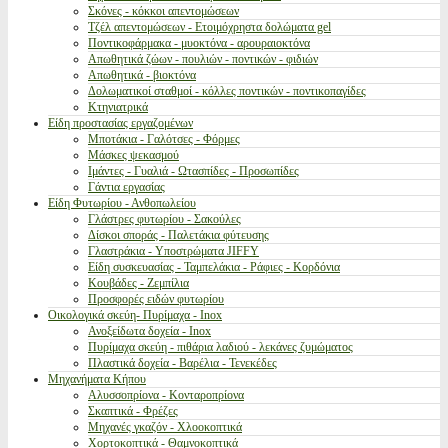
Σκόνες - κόκκοι απεντομώσεων
Τζέλ απεντομώσεων - Ετοιμόχρηστα δολώματα gel
Ποντικοφάρμακα - μυοκτόνα - αρουραιοκτόνα
Απωθητικά ζώων - πουλιών - ποντικών - φιδιών
Απωθητικά - βιοκτόνα
Δολωματικοί σταθμοί - κόλλες ποντικών - ποντικοπαγίδες
Κτηνιατρικά
Είδη προστασίας εργαζομένων
Μποτάκια - Γαλότσες - Φόρμες
Μάσκες ψεκασμού
Ιμάντες - Γυαλιά - Ωτασπίδες - Προσωπίδες
Γάντια εργασίας
Είδη Φυτωρίου - Ανθοπωλείου
Γλάστρες φυτωρίου - Σακούλες
Δίσκοι σποράς - Παλετάκια φύτευσης
Γλαστράκια - Υποστρώματα JIFFY
Είδη συσκευασίας - Ταμπελάκια - Ράφιες - Κορδόνια
Κουβάδες - Ζεμπίλια
Προσφορές ειδών φυτωρίου
Οικολογικά σκεύη- Πυρίμαχα - Inox
Ανοξείδωτα δοχεία - Inox
Πυρίμαχα σκεύη - πιθάρια λαδιού - λεκάνες ζυμώματος
Πλαστικά δοχεία - Βαρέλια - Τενεκέδες
Μηχανήματα Κήπου
Αλυσσοπρίονα - Κονταροπρίονα
Σκαπτικά - Φρέζες
Μηχανές γκαζόν - Χλοοκοπτικά
Χορτοκοπτικά - Θαμνοκοπτικά