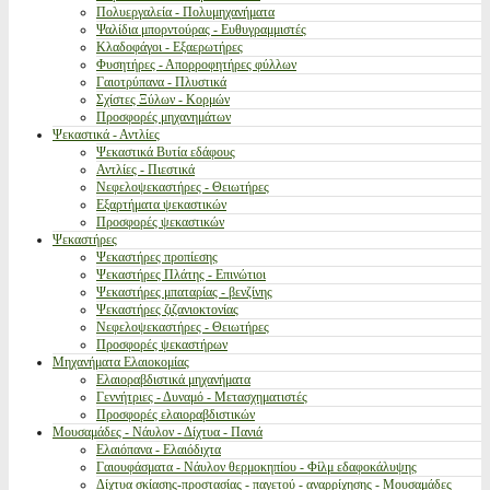
Πολυεργαλεία - Πολυμηχανήματα
Ψαλίδια μπορντούρας - Ευθυγραμμιστές
Κλαδοφάγοι - Εξαερωτήρες
Φυσητήρες - Απορροφητήρες φύλλων
Γαιοτρύπανα - Πλυστικά
Σχίστες Ξύλων - Κορμών
Προσφορές μηχανημάτων
Ψεκαστικά - Αντλίες
Ψεκαστικά Βυτία εδάφους
Αντλίες - Πιεστικά
Νεφελοψεκαστήρες - Θειωτήρες
Εξαρτήματα ψεκαστικών
Προσφορές ψεκαστικών
Ψεκαστήρες
Ψεκαστήρες προπίεσης
Ψεκαστήρες Πλάτης - Επινώτιοι
Ψεκαστήρες μπαταρίας - βενζίνης
Ψεκαστήρες ζιζανιοκτονίας
Νεφελοψεκαστήρες - Θειωτήρες
Προσφορές ψεκαστήρων
Μηχανήματα Ελαιοκομίας
Ελαιοραβδιστικά μηχανήματα
Γεννήτριες - Δυναμό - Μετασχηματιστές
Προσφορές ελαιοραβδιστικών
Μουσαμάδες - Νάυλον - Δίχτυα - Πανιά
Ελαιόπανα - Ελαιόδιχτα
Γαιουφάσματα - Νάυλον θερμοκηπίου - Φίλμ εδαφοκάλυψης
Δίχτυα σκίασης-προστασίας - παγετού - αναρρίχησης - Μουσαμάδες