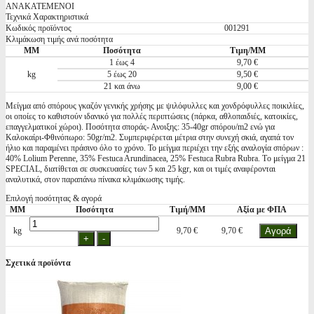
ΑΝΑΚΑΤΕΜΕΝΟΙ
Τεχνικά Χαρακτηριστικά
Κωδικός προϊόντος
001291
Κλιμάκωση τιμής ανά ποσότητα
ΜΜ
Ποσότητα
Τιμη/ΜΜ
1 έως 4
9,70 €
kg
5 έως 20
9,50 €
21 και άνω
9,00 €
Μείγμα από σπόρους γκαζόν γενικής χρήσης με ψιλόφυλλες και χονδρόφυλλες ποικιλίες,
οι οποίες το καθιστούν ιδανικό για πολλές περιπτώσεις (πάρκα, αθλοπαιδιές, κατοικίες,
επαγγελματικοί χώροι). Ποσότητα σποράς- Ανοιξης: 35-40gr σπόρου/m2 ενώ για
Καλοκαίρι-Φθινόπωρο: 50gr/m2. Συμπεριφέρεται μέτρια στην συνεχή σκιά, αγαπά τον
ήλιο και παραμένει πράσινο όλο το χρόνο. Το μείγμα περιέχει την εξής αναλογία σπόρων :
40% Lolium Perenne, 35% Festuca Arundinacea, 25% Festuca Rubra Rubra. Tο μείγμα 21
SPECIAL, διατίθεται σε συσκευασίες των 5 και 25 kgr, και οι τιμές αναφέρονται
αναλυτικά, στον παραπάνω πίνακα κλιμάκωσης τιμής.
Επιλογή ποσότητας & αγορά
ΜΜ
Ποσότητα
Τιμή/ΜΜ
Αξία με ΦΠΑ
kg
9,70 €
9,70 €
Σχετικά προϊόντα