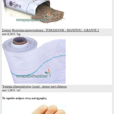
Σπόρος Φεστούκα αρουντινάτσεα - TOMAΗΑWK - MANITOU - GRANTE 2
από 8,50 € / kg
Ύφασμα εδαφοκάλυψης λευκό - άσπρο πανί εδάφους
από 1,00 € / m²
Το προϊόν ανήκει στις κατηγορίες