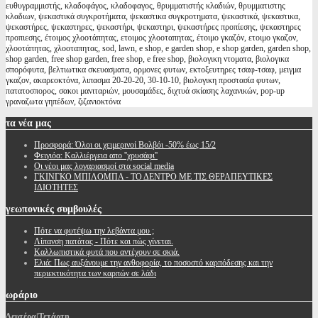
ευθυγραμμιστής, κλαδοφάγος, κλαδοφαγος, θρυμματιστής κλαδιών, θρυμματιστης
κλαδιων, ψεκαστικά συγκροτήματα, ψεκαστικα συγκροτηματα, ψεκαστικά, ψεκαστικα,
ψεκαστήρες, ψεκαστηρες, ψεκαστήρι, ψεκαστηρι, ψεκαστήρες προπίεσης, ψεκαστηρες
προπιεσης, έτοιμος χλοοτάπητας, ετοιμος χλοοταπητας, έτοιμο γκαζόν, ετοιμο γκαζον,
χλοοτάπητας, χλοοταπητας, sod, lawn, e shop, e garden shop, e shop garden, garden shop,
shop garden, free shop garden, free shop, e free shop, βιολογικη ντοματα, βιολογικα
σπορόφυτα, βελτιωτικα σκευασματα, ορμονες φυτων, εκτοξευτηρες τσαφ-τσαφ, μειγμα
γκαζον, ακαρεοκτόνα, λιπασμα 20-20-20, 30-10-10, βιολογικη προστασία φυτων,
πατατοσπορος, σακοι μανιταριών, μουσαμάδες, διχτυά σκίασης λαχανικών, pop-up
γραναζωτα γηπέδων, ζιζανιοκτόνα
τα
νέα μας
Προσφορά: Όλοι οι χειμερινοί Βολβόι -50% έως 15/2
Φειγιόα: Καλλιέργεια απο ''χρυσάφι''
Oι νέοι μας λογαριασμοί στα social media
ΓΚΙΝΓΚΟ ΜΠΙΛΟΜΠΑ - ΤΟ ΔΕΝΤΡΟ ΜΕ ΤΙΣ ΘΕΡΑΠΕΥΤΙΚΕΣ
ΙΔΙΟΤΗΤΕΣ
γεωπονικές
συμβουλές
Πότε να φυτέψω την λεβάντα μου ;
Λίπανση πατάτας - Πότε και πώς γίνεται.
Καλλωπιστικά φυτά που αντέχουν σε σκιά.
Ελιά: Πως αυξάνουμε την ανθοφορία, το ποσοστό καρπόδεσης και την
περιεκτικότητα των καρπών σε λάδι
ωράριο
Δευτέρα|Τετάρτη