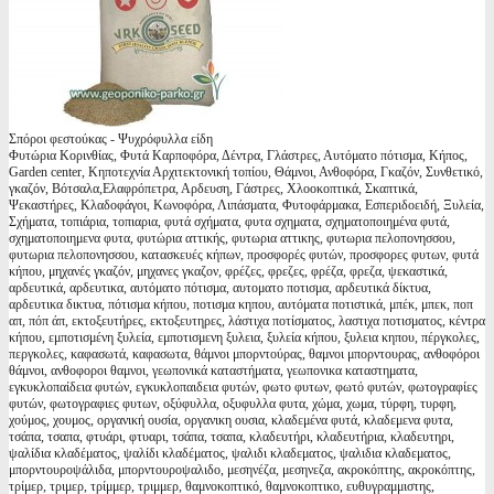
Σπόροι φεστούκας - Ψυχρόφυλλα είδη
Φυτώρια Κορινθίας, Φυτά Καρποφόρα, Δέντρα, Γλάστρες, Αυτόματο πότισμα, Κήπος,
Garden center, Κηποτεχνία Αρχιτεκτονική τοπίου, Θάμνοι, Ανθοφόρα, Γκαζόν, Συνθετικό,
γκαζόν, Βότσαλα,Ελαφρόπετρα, Αρδευση, Γάστρες, Χλοοκοπτικά, Σκαπτικά,
Ψεκαστήρες, Κλαδοφάγοι, Κωνοφόρα, Λιπάσματα, Φυτοφάρμακα, Εσπεριδοειδή, Ξυλεία,
Σχήματα, τοπιάρια, τοπιαρια, φυτά σχήματα, φυτα σχηματα, σχηματοποιημένα φυτά,
σχηματοποιημενα φυτα, φυτώρια αττικής, φυτωρια αττικης, φυτωρια πελοπονησσου,
φυτωρια πελοπονησσου, κατασκευές κήπων, προσφορές φυτών, προσφορες φυτων, φυτά
κήπου, μηχανές γκαζόν, μηχανες γκαζον, φρέζες, φρεζες, φρέζα, φρεζα, ψεκαστικά,
αρδευτικά, αρδευτικα, αυτόματο πότισμα, αυτοματο ποτισμα, αρδευτικά δίκτυα,
αρδευτικα δικτυα, πότισμα κήπου, ποτισμα κηπου, αυτόματα ποτιστικά, μπέκ, μπεκ, ποπ
απ, πόπ άπ, εκτοξευτήρες, εκτοξευτηρες, λάστιχα ποτίσματος, λαστιχα ποτισματος, κέντρα
κήπου, εμποτισμένη ξυλεία, εμποτισμενη ξυλεια, ξυλεία κήπου, ξυλεια κηπου, πέργκολες,
περγκολες, καφασωτά, καφασωτα, θάμνοι μπορντούρας, θαμνοι μπορντουρας, ανθοφόροι
θάμνοι, ανθοφοροι θαμνοι, γεωπονικά καταστήματα, γεωπονικα καταστηματα,
εγκυκλοπαίδεια φυτών, εγκυκλοπαιδεια φυτών, φωτο φυτων, φωτό φυτών, φωτογραφίες
φυτών, φωτογραφιες φυτων, οξύφυλλα, οξυφυλλα φυτα, χώμα, χωμα, τύρφη, τυρφη,
χούμος, χουμος, οργανική ουσία, οργανικη ουσια, κλαδεμένα φυτά, κλαδεμενα φυτα,
τσάπα, τσαπα, φτυάρι, φτυαρι, τσάπα, τσαπα, κλαδευτήρι, κλαδευτήρια, κλαδευτηρι,
ψαλίδια κλαδέματος, ψαλίδι κλαδέματος, ψαλιδι κλαδεματος, ψαλιδια κλαδεματος,
μπορντουροψάλιδα, μπορντουροψαλιδο, μεσηνέζα, μεσηνεζα, ακροκόπτης, ακροκόπτης,
τρίμερ, τριμερ, τρίμμερ, τριμμερ, θαμνοκοπτικό, θαμνοκοπτικο, ευθυγραμμιστης,