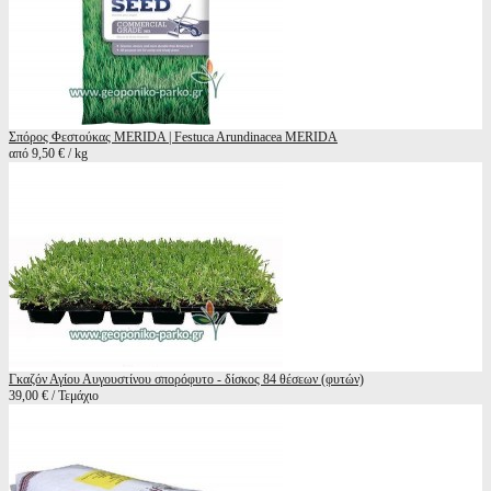
Σπόρος Φεστούκας MERIDA | Festuca Arundinacea MERIDA
από 9,50 € / kg
Γκαζόν Αγίου Αυγουστίνου σπορόφυτο - δίσκος 84 θέσεων (φυτών)
39,00 € / Τεμάχιο