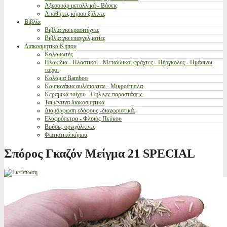
Αξεσουάρ μεταλλικά - Βάσεις
Αποθήκες κήπου ξύλινες
Βιβλία
Βιβλία για ερασιτέχνες
Βιβλία για επαγγελματίες
Διακοσμητικά Κήπου
Καλαμωτές
Πλακίδια - Πλαστικοί - Μεταλλικοί φράχτες - Πέργκολες - Πράσινοι
τοίχοι
Καλάμια Bamboo
Καμπανάκια αυλόπορτας - Μικροέπιπλα
Κεραμικά τοίχου - Πήλινες παραστάσεις
Τσιμέντινα διακοσμητικά
Διαμόρφωση εδάφους -διαχωριστικά.
Ελαφρόπετρα - Φλοιός Πεύκου
Βρύσες ορειχάλκινες
Φωτιστικά κήπου
Σπόρος Γκαζόν Μείγμα 21 SPECIAL