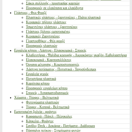
Σάκοι συλλογής - προστασίας καρπών
Προσφορές σε ελαιόπανα και ελαιόδιχτα
Γλάστρες - Φερ Φορζέ
Πλαστικές γλάστρες - ζαρντινιέρες - Πιάτα πλαστικά
Κεραμικές πήλινες γλάστρες
Τσιμεντένιες γλάστρες - ζαρντινιέρες
Γλάστρες ξύλινες εμποτισμένες
Κεραμικές Ζαρντινιέρες
Γλαστροθήκες - Φέρ φορζέ
Προσφορές γλαστρών
Εργαλεία κήπου - Λάστιχα - Ελαιοκομικά - Σπορείς
Κλαδευτήρια - Ψαλίδια κορυφής - Ακροκόφτες γκαζόν- Εμβολιαστήρια
Ελαιοκομικά - Καρποσυλλέκτες
Όργανα μέτρησης - Κομποστοποιητές
Λάστιχα ποτίσματος - Ποτιστικά - Ταχυσύνδεσμοι
Εργαλεία χειρός
Ποτιστήρια πλαστικά
Καρότσια κήπου
Προσφορές εργαλείων κήπου
Σπορείς - Λιπασματοδιανομείς
Χώματα - Τύρφες - Βελτιωτικά
Φυτοχώματα γλαστρών
Τύρφες - Κοπριά - Βελτιωτικά
Εμποτισμένη ξυλεία - φράχτες
Καφασωτά - Πάνελ - Πέργκολες
Κάγκελα - Φράχτες
Σανίδες Deck - Δοκάρια - Πατήματα - Διάδρομοι
Πάσσαλοι πεύκου - Στηρίγματα φυτών