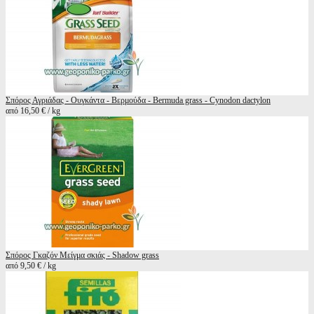
Σπόρος Αγριάδας - Ουγκάντα - Βερμούδα - Bermuda grass - Cynodon dactylon
από 16,50 € / kg
Σπόρος Γκαζόν Μείγμα σκιάς - Shadow grass
από 9,50 € / kg