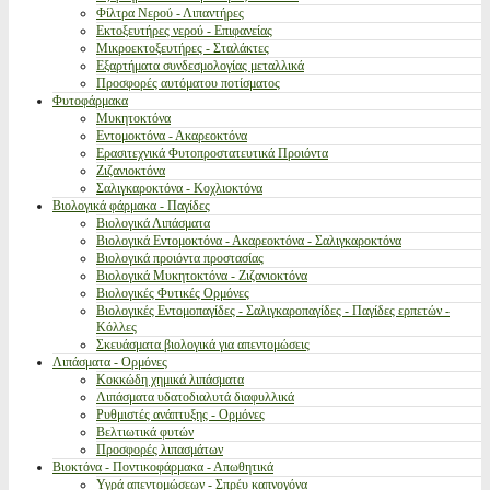
Φίλτρα Νερού - Λιπαντήρες
Εκτοξευτήρες νερού - Επιφανείας
Μικροεκτοξευτήρες - Σταλάκτες
Εξαρτήματα συνδεσμολογίας μεταλλικά
Προσφορές αυτόματου ποτίσματος
Φυτοφάρμακα
Μυκητοκτόνα
Εντομοκτόνα - Ακαρεοκτόνα
Ερασιτεχνικά Φυτοπροστατευτικά Προιόντα
Ζιζανιοκτόνα
Σαλιγκαροκτόνα - Κοχλιοκτόνα
Βιολογικά φάρμακα - Παγίδες
Βιολογικά Λιπάσματα
Βιολογικά Εντομοκτόνα - Ακαρεοκτόνα - Σαλιγκαροκτόνα
Βιολογικά προιόντα προστασίας
Βιολογικά Μυκητοκτόνα - Ζιζανιοκτόνα
Βιολογικές Φυτικές Ορμόνες
Βιολογικές Εντομοπαγίδες - Σαλιγκαροπαγίδες - Παγίδες ερπετών -
Κόλλες
Σκευάσματα βιολογικά για απεντομώσεις
Λιπάσματα - Ορμόνες
Κοκκώδη χημικά λιπάσματα
Λιπάσματα υδατοδιαλυτά διαφυλλικά
Ρυθμιστές ανάπτυξης - Ορμόνες
Βελτιωτικά φυτών
Προσφορές λιπασμάτων
Βιοκτόνα - Ποντικοφάρμακα - Απωθητικά
Υγρά απεντομώσεων - Σπρέυ καπνογόνα