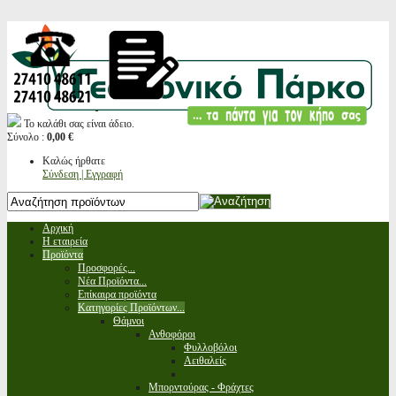
Το καλάθι σας είναι άδειο.
Σύνολο :
0,00 €
Καλώς ήρθατε
Σύνδεση | Εγγραφή
Αρχική
Η εταιρεία
Προϊόντα
Προσφορές...
Νέα Προϊόντα...
Επίκαιρα προϊόντα
Κατηγορίες Προϊόντων...
Θάμνοι
Ανθοφόροι
Φυλλοβόλοι
Αειθαλείς
Μπορντούρας - Φράχτες