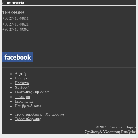
επικοινωνία
ΤΗΛΕΦΩΝΑ
+30 27410 48611
+30 27410 48621
+30 27410 49302
Αρχική
Η εταιρεία
Προϊόντα
Χονδρική
Γεωπονικές Συμβουλές
Τα νέα μας
Επικοινωνία
Που βρισκόμαστε
Τρόποι αποστολής - Μεταφορικά
Τρόποι πληρωμής
©2014 Γεωπονικό Πάρκο
Σχεδίαση & Υλοποίηση DataQube