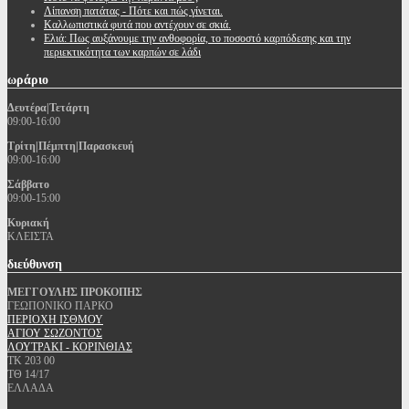
Λίπανση πατάτας - Πότε και πώς γίνεται.
Καλλωπιστικά φυτά που αντέχουν σε σκιά.
Ελιά: Πως αυξάνουμε την ανθοφορία, το ποσοστό καρπόδεσης και την
περιεκτικότητα των καρπών σε λάδι
ωράριο
Δευτέρα|Τετάρτη
09:00-16:00
Τρίτη|Πέμπτη|Παρασκευή
09:00-16:00
Σάββατο
09:00-15:00
Κυριακή
ΚΛΕΙΣΤΑ
διεύθυνση
ΜΕΓΓΟΥΛΗΣ ΠΡΟΚΟΠΗΣ
ΓΕΩΠΟΝΙΚΟ ΠΑΡΚΟ
ΠΕΡΙΟΧΗ ΙΣΘΜΟΥ
ΑΓΙΟΥ ΣΩΖΟΝΤΟΣ
ΛΟΥΤΡΑΚΙ - ΚΟΡΙΝΘΙΑΣ
ΤΚ 203 00
ΤΘ 14/17
ΕΛΛΑΔΑ