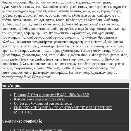
θάμνοι, ανθοφοροι θαμνοι, γεωπονικά καταστήματα, γεωπονικα καταστηματα,
εγκυκλοπαίδεια φυτών, εγκυκλοπαιδεια φυτών, φωτο φυτων, φωτό φυτών, φωτογραφίες
φυτών, φωτογραφιες φυτων, οξύφυλλα, οξυφυλλα φυτα, χώμα, χωμα, τύρφη, τυρφη,
χούμος, χουμος, οργανική ουσία, οργανικη ουσια, κλαδεμένα φυτά, κλαδεμενα φυτα,
τσάπα, τσαπα, φτυάρι, φτυαρι, τσάπα, τσαπα, κλαδευτήρι, κλαδευτήρια, κλαδευτηρι,
ψαλίδια κλαδέματος, ψαλίδι κλαδέματος, ψαλιδι κλαδεματος, ψαλιδια κλαδεματος,
μπορντουροψάλιδα, μπορντουροψαλιδο, μεσηνέζα, μεσηνεζα, ακροκόπτης, ακροκόπτης,
τρίμερ, τριμερ, τρίμμερ, τριμμερ, θαμνοκοπτικό, θαμνοκοπτικο, ευθυγραμμιστης,
ευθυγραμμιστής, κλαδοφάγος, κλαδοφαγος, θρυμματιστής κλαδιών, θρυμματιστης
κλαδιων, ψεκαστικά συγκροτήματα, ψεκαστικα συγκροτηματα, ψεκαστικά, ψεκαστικα,
ψεκαστήρες, ψεκαστηρες, ψεκαστήρι, ψεκαστηρι, ψεκαστήρες προπίεσης, ψεκαστηρες
προπιεσης, έτοιμος χλοοτάπητας, ετοιμος χλοοταπητας, έτοιμο γκαζόν, ετοιμο γκαζον,
χλοοτάπητας, χλοοταπητας, sod, lawn, e shop, e garden shop, e shop garden, garden shop,
shop garden, free shop garden, free shop, e free shop, βιολογικη ντοματα, βιολογικα
σπορόφυτα, βελτιωτικα σκευασματα, ορμονες φυτων, εκτοξευτηρες τσαφ-τσαφ, μειγμα
γκαζον, ακαρεοκτόνα, λιπασμα 20-20-20, 30-10-10, βιολογικη προστασία φυτων,
πατατοσπορος, σακοι μανιταριών, μουσαμάδες, διχτυά σκίασης λαχανικών, pop-up
γραναζωτα γηπέδων, ζιζανιοκτόνα
τα
νέα μας
Προσφορά: Όλοι οι χειμερινοί Βολβόι -50% έως 15/2
Φειγιόα: Καλλιέργεια απο ''χρυσάφι''
Oι νέοι μας λογαριασμοί στα social media
ΓΚΙΝΓΚΟ ΜΠΙΛΟΜΠΑ - ΤΟ ΔΕΝΤΡΟ ΜΕ ΤΙΣ ΘΕΡΑΠΕΥΤΙΚΕΣ
ΙΔΙΟΤΗΤΕΣ
γεωπονικές
συμβουλές
Πότε να φυτέψω την λεβάντα μου ;