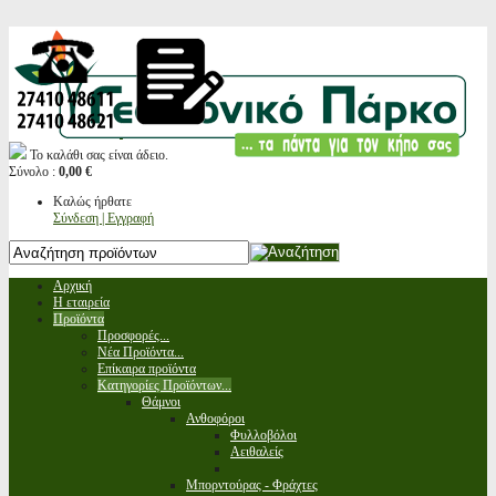
Το καλάθι σας είναι άδειο.
Σύνολο :
0,00 €
Καλώς ήρθατε
Σύνδεση | Εγγραφή
Αρχική
Η εταιρεία
Προϊόντα
Προσφορές...
Νέα Προϊόντα...
Επίκαιρα προϊόντα
Κατηγορίες Προϊόντων...
Θάμνοι
Ανθοφόροι
Φυλλοβόλοι
Αειθαλείς
Μπορντούρας - Φράχτες