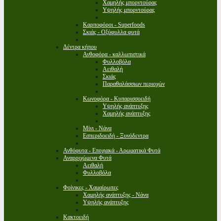
Χαμηλής μπορντούρας
Υψηλής μπορντούρας
Καρποφόροι - Superfoods
Σκιάς - Οξύφυλλα φυτά
Δέντρα κήπου
Ανθοφόρα - καλλωπιστικά
Φυλλοβόλα
Αειθαλή
Σκιάς
Παραθαλάσσιων περιοχών
Κωνοφόρα - Κυπαρισσοειδή
Υψηλής ανάπτυξης
Χαμηλής ανάπτυξης
Μίνι - Νάνα
Εσπεριδοειδή - Ξυνόδεντρα
Ανθόφυτα - Εποχιακά - Αρωματικά Φυτά
Αναρριχώμενα Φυτά
Αειθαλή
Φυλλοβόλα
Φοίνικες - Χαμαίρωπες
Χαμηλής ανάπτυξης - Νάνα
Υψηλής ανάπτυξης
Κακτοειδή