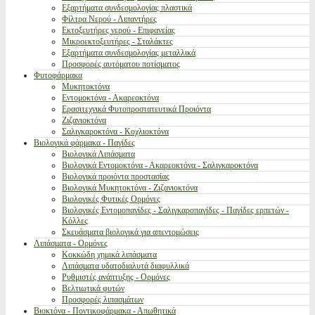
Εξαρτήματα συνδεσμολογίας πλαστικά
Φίλτρα Νερού - Λιπαντήρες
Εκτοξευτήρες νερού - Επιφανείας
Μικροεκτοξευτήρες - Σταλάκτες
Εξαρτήματα συνδεσμολογίας μεταλλικά
Προσφορές αυτόματου ποτίσματος
Φυτοφάρμακα
Μυκητοκτόνα
Εντομοκτόνα - Ακαρεοκτόνα
Ερασιτεχνικά Φυτοπροστατευτικά Προιόντα
Ζιζανιοκτόνα
Σαλιγκαροκτόνα - Κοχλιοκτόνα
Βιολογικά φάρμακα - Παγίδες
Βιολογικά Λιπάσματα
Βιολογικά Εντομοκτόνα - Ακαρεοκτόνα - Σαλιγκαροκτόνα
Βιολογικά προιόντα προστασίας
Βιολογικά Μυκητοκτόνα - Ζιζανιοκτόνα
Βιολογικές Φυτικές Ορμόνες
Βιολογικές Εντομοπαγίδες - Σαλιγκαροπαγίδες - Παγίδες ερπετών -
Κόλλες
Σκευάσματα βιολογικά για απεντομώσεις
Λιπάσματα - Ορμόνες
Κοκκώδη χημικά λιπάσματα
Λιπάσματα υδατοδιαλυτά διαφυλλικά
Ρυθμιστές ανάπτυξης - Ορμόνες
Βελτιωτικά φυτών
Προσφορές λιπασμάτων
Βιοκτόνα - Ποντικοφάρμακα - Απωθητικά