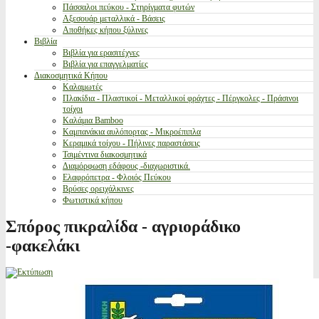
Πάσσαλοι πεύκου - Στηρίγματα φυτών
Αξεσουάρ μεταλλικά - Βάσεις
Αποθήκες κήπου ξύλινες
Βιβλία
Βιβλία για ερασιτέχνες
Βιβλία για επαγγελματίες
Διακοσμητικά Κήπου
Καλαμωτές
Πλακίδια - Πλαστικοί - Μεταλλικοί φράχτες - Πέργκολες - Πράσινοι
τοίχοι
Καλάμια Bamboo
Καμπανάκια αυλόπορτας - Μικροέπιπλα
Κεραμικά τοίχου - Πήλινες παραστάσεις
Τσιμέντινα διακοσμητικά
Διαμόρφωση εδάφους -διαχωριστικά.
Ελαφρόπετρα - Φλοιός Πεύκου
Βρύσες ορειχάλκινες
Φωτιστικά κήπου
Σπόρος πικραλίδα - αγριοράδικο
-φακελάκι