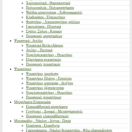
Χορτοκοπτικά - Θαμνοκοπτικά
Πολυεργαλεία - Πολυμηχανήματα
Ψαλίδια μπορντούρας - Ευθυγραμμιστές
Κλαδοφάγοι - Εξαερωτήρες
Φυσητήρες - Απορροφητήρες φύλλων
Γαιοτρύπανα - Πλυστικά
Σχίστες Ξύλων - Κορμών
Προσφορές μηχανημάτων
Ψεκαστικά - Αντλίες
Ψεκαστικά Βυτία εδάφους
Αντλίες - Πιεστικά
Νεφελοψεκαστήρες - Θειωτήρες
Εξαρτήματα ψεκαστικών
Προσφορές ψεκαστικών
Ψεκαστήρες
Ψεκαστήρες προπίεσης
Ψεκαστήρες Πλάτης - Επινώτιοι
Ψεκαστήρες μπαταρίας - βενζίνης
Ψεκαστήρες ζιζανιοκτονίας
Νεφελοψεκαστήρες - Θειωτήρες
Προσφορές ψεκαστήρων
Μηχανήματα Ελαιοκομίας
Ελαιοραβδιστικά μηχανήματα
Γεννήτριες - Δυναμό - Μετασχηματιστές
Προσφορές ελαιοραβδιστικών
Μουσαμάδες - Νάυλον - Δίχτυα - Πανιά
Ελαιόπανα - Ελαιόδιχτα
Γαιουφάσματα - Νάυλον θερμοκηπίου - Φίλμ εδαφοκάλυψης