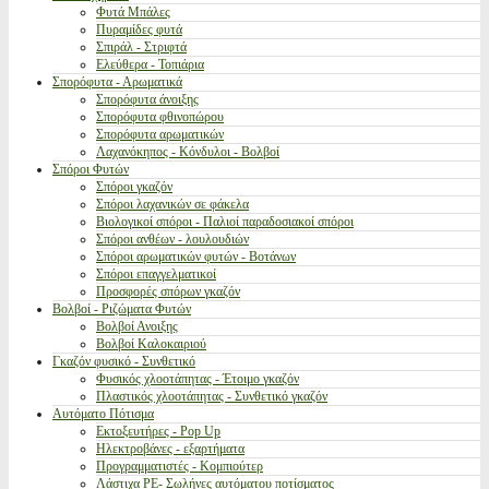
Φυτά Μπάλες
Πυραμίδες φυτά
Σπιράλ - Στριφτά
Ελεύθερα - Τοπιάρια
Σπορόφυτα - Αρωματικά
Σπορόφυτα άνοιξης
Σπορόφυτα φθινοπώρου
Σπορόφυτα αρωματικών
Λαχανόκηπος - Κόνδυλοι - Βολβοί
Σπόροι Φυτών
Σπόροι γκαζόν
Σπόροι λαχανικών σε φάκελα
Βιολογικοί σπόροι - Παλιοί παραδοσιακοί σπόροι
Σπόροι ανθέων - λουλουδιών
Σπόροι αρωματικών φυτών - Βοτάνων
Σπόροι επαγγελματικοί
Προσφορές σπόρων γκαζόν
Βολβοί - Ριζώματα Φυτών
Βολβοί Ανοιξης
Βολβοί Καλοκαιριού
Γκαζόν φυσικό - Συνθετικό
Φυσικός χλοοτάπητας - Έτοιμο γκαζόν
Πλαστικός χλοοτάπητας - Συνθετικό γκαζόν
Αυτόματο Πότισμα
Εκτοξευτήρες - Pop Up
Ηλεκτροβάνες - εξαρτήματα
Προγραμματιστές - Κομπιούτερ
Λάστιχα PE- Σωλήνες αυτόματου ποτίσματος