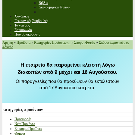
Βιβλία
Διακοσμητικά Κήπου
Χονδρική
Γεωπονικές Συμβουλές
Τα νέα μας
Επικοινωνία
Που βρισκόμαστε
Αρχική
»
Προϊόντα
»
Κατηγορίες Προϊόντων...
»
Σπόροι Φυτών
»
Σπόροι λαχανικών σε
φάκελα
Η εταιρεία θα παραμείνει κλειστή λόγω
διακοπών από 9 μέχρι και 16 Αυγούστου.
Οι παραγγελίες που θα προκύψουν θα εκτελεστούν
από 17 Αυγούστου και μετά.
κατηγορίες
προιόντων
Προσφορές
Νέα Προϊόντα
Επίκαιρα Προϊόντα
Θάμνοι