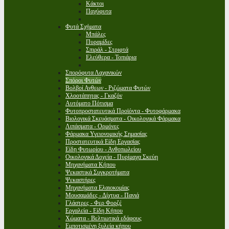
Κάκτοι
Παχύφυτα
Φυτά Σχήματα
Μπάλες
Πυραμίδες
Σπιράλ - Στριφτά
Ελεύθερα - Τοπιάρια
Σπορόφυτα Λαχανικών
Σπόροι Φυτών
Βολβοί Ανθεων - Ριζώματα Φυτών
Χλοοτάπητας - Γκαζόν
Αυτόματο Πότισμα
Φυτοπροστατευτικά Προϊόντα - Φυτοφάρμακα
Βιολογικά Σκευάσματα - Οικολογικά Φάρμακα
Λιπάσματα - Ορμόνες
Φάρμακα Υγειονομικής Σημασίας
Προστατευτικά Είδη Εργασίας
Είδη Φυτωρίου - Ανθοπωλείου
Οικολογικά Δοχεία - Πυρίμαχα Σκεύη
Μηχανήματα Κήπου
Ψεκαστικά Συγκροτήματα
Ψεκαστήρες
Μηχανήματα Ελαιοκομίας
Μουσαμάδες - Δίχτυα - Πανιά
Γλάστρες - Φερ Φορζέ
Εργαλεία - Είδη Κήπου
Χώματα - Βελτιωτικά εδάφους
Εμποτισμένη ξυλεία κήπου