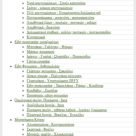
Υγρά απεντομώσεων - Σπρέυ καπνογόνα
Σκόνες - κόκκοι απεντομώσεων
Τζέλ απεντομώσεων - Ετοιμόχρηστα δολώματα gel
Ποντικοφάρμακα - μυοκτόνα - αρουραιοκτόνα
Απωθητικά ζώων - πουλιών - ποντικών - φιδιών
Απωθητικά - βιοκτόνα
Δολωματικοί σταθμοί - κόλλες ποντικών - ποντικοπαγίδες
Κτηνιατρικά
Είδη προστασίας εργαζομένων
Μποτάκια - Γαλότσες - Φόρμες
Μάσκες ψεκασμού
Ιμάντες - Γυαλιά - Ωτασπίδες - Προσωπίδες
Γάντια εργασίας
Είδη Φυτωρίου - Ανθοπωλείου
Γλάστρες φυτωρίου - Σακούλες
Δίσκοι σποράς - Παλετάκια φύτευσης
Γλαστράκια - Υποστρώματα JIFFY
Είδη συσκευασίας - Ταμπελάκια - Ράφιες - Κορδόνια
Κουβάδες - Ζεμπίλια
Προσφορές ειδών φυτωρίου
Οικολογικά σκεύη- Πυρίμαχα - Inox
Ανοξείδωτα δοχεία - Inox
Πυρίμαχα σκεύη - πιθάρια λαδιού - λεκάνες ζυμώματος
Πλαστικά δοχεία - Βαρέλια - Τενεκέδες
Μηχανήματα Κήπου
Αλυσσοπρίονα - Κονταροπρίονα
Σκαπτικά - Φρέζες
Μηχανές γκαζόν - Χλοοκοπτικά