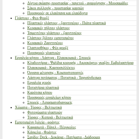
Δίχτυα σκίασης-προστασίας - παγετού - αναρρίχησης - Μουσαμάδες
Σάκοι συλλογής - προστασίας καρπών
Προσφορές σε ελαιόπανα και ελαιόδιχτα
Γλάστρες - Φερ Φορζέ
Πλαστικές γλάστρες - ζαρντινιέρες - Πιάτα πλαστικά
Κεραμικές πήλινες γλάστρες
Τσιμεντένιες γλάστρες - ζαρντινιέρες
Γλάστρες ξύλινες εμποτισμένες
Κεραμικές Ζαρντινιέρες
Γλαστροθήκες - Φέρ φορζέ
Προσφορές γλαστρών
Εργαλεία κήπου - Λάστιχα - Ελαιοκομικά - Σπορείς
Κλαδευτήρια - Ψαλίδια κορυφής - Ακροκόφτες γκαζόν- Εμβολιαστήρια
Ελαιοκομικά - Καρποσυλλέκτες
Όργανα μέτρησης - Κομποστοποιητές
Λάστιχα ποτίσματος - Ποτιστικά - Ταχυσύνδεσμοι
Εργαλεία χειρός
Ποτιστήρια πλαστικά
Καρότσια κήπου
Προσφορές εργαλείων κήπου
Σπορείς - Λιπασματοδιανομείς
Χώματα - Τύρφες - Βελτιωτικά
Φυτοχώματα γλαστρών
Τύρφες - Κοπριά - Βελτιωτικά
Εμποτισμένη ξυλεία - φράχτες
Καφασωτά - Πάνελ - Πέργκολες
Κάγκελα - Φράχτες
Σανίδες Deck - Δοκάρια - Πατήματα - Διάδρομοι