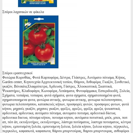
Σπόροι λαχανικών σε φάκελα
Σπόροι ερασιτεχνικοί
Φυτώρια Κορινθίας, Φυτά Καρποφόρα, Δέντρα, Γλάστρες, Αυτόματο πότισμα, Κήπος,
Garden center, Κηποτεχνία Αρχιτεκτονική τοπίου, Θάμνοι, Ανθοφόρα, Γκαζόν, Συνθετικό,
γκαζόν, Βότσαλα,Ελαφρόπετρα, Αρδευση, Γάστρες, Χλοοκοπτικά, Σκαπτικά,
Ψεκαστήρες, Κλαδοφάγοι, Κωνοφόρα, Λιπάσματα, Φυτοφάρμακα, Εσπεριδοειδή, Ξυλεία,
Σχήματα, τοπιάρια, τοπιαρια, φυτά σχήματα, φυτα σχηματα, σχηματοποιημένα φυτά,
σχηματοποιημενα φυτα, φυτώρια αττικής, φυτωρια αττικης, φυτωρια πελοπονησσου,
φυτωρια πελοπονησσου, κατασκευές κήπων, προσφορές φυτών, προσφορες φυτων, φυτά
κήπου, μηχανές γκαζόν, μηχανες γκαζον, φρέζες, φρεζες, φρέζα, φρεζα, ψεκαστικά,
αρδευτικά, αρδευτικα, αυτόματο πότισμα, αυτοματο ποτισμα, αρδευτικά δίκτυα,
αρδευτικα δικτυα, πότισμα κήπου, ποτισμα κηπου, αυτόματα ποτιστικά, μπέκ, μπεκ, ποπ
απ, πόπ άπ, εκτοξευτήρες, εκτοξευτηρες, λάστιχα ποτίσματος, λαστιχα ποτισματος, κέντρα
κήπου, εμποτισμένη ξυλεία, εμποτισμενη ξυλεια, ξυλεία κήπου, ξυλεια κηπου, πέργκολες,
περγκολες, καφασωτά, καφασωτα, θάμνοι μπορντούρας, θαμνοι μπορντουρας, ανθοφόροι