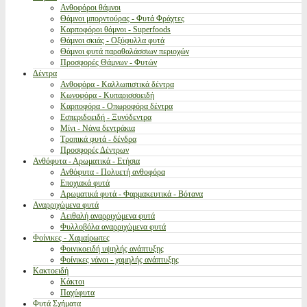
Ανθοφόροι θάμνοι
Θάμνοι μπορντούρας - Φυτά Φράχτες
Καρποφόροι θάμνοι - Superfoods
Θάμνοι σκιάς - Οξύφυλλα φυτά
Θάμνοι φυτά παραθαλάσσιων περιοχών
Προσφορές Θάμνων - Φυτών
Δέντρα
Ανθοφόρα - Καλλωπιστικά δέντρα
Κωνοφόρα - Κυπαρισσοειδή
Καρποφόρα - Οπωροφόρα δέντρα
Εσπεριδοειδή - Ξυνόδεντρα
Μίνι - Νάνα δεντράκια
Τροπικά φυτά - δένδρα
Προσφορές Δέντρων
Ανθόφυτα - Αρωματικά - Ετήσια
Ανθόφυτα - Πολυετή ανθοφόρα
Εποχιακά φυτά
Αρωματικά φυτά - Φαρμακευτικά - Βότανα
Αναρριχώμενα φυτά
Αειθαλή αναρριχώμενα φυτά
Φυλλοβόλα αναρριχώμενα φυτά
Φοίνικες - Χαμαίρωπες
Φοινικοειδή υψηλής ανάπτυξης
Φοίνικες νάνοι - χαμηλής ανάπτυξης
Κακτοειδή
Κάκτοι
Παχύφυτα
Φυτά Σχήματα