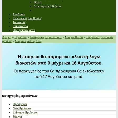
Βιβλία
Διακοσμητικά Κήπου
Χονδρική
Γεωπονικές Συμβουλές
Τα νέα μας
Επικοινωνία
Που βρισκόμαστε
Αρχική
»
Προϊόντα
»
Κατηγορίες Προϊόντων...
»
Σπόροι Φυτών
»
Σπόροι λαχανικών σε
φάκελα
»
Σπόροι ερασιτεχνικοί
Η εταιρεία θα παραμείνει κλειστή λόγω
διακοπών από 9 μέχρι και 16 Αυγούστου.
Οι παραγγελίες που θα προκύψουν θα εκτελεστούν
από 17 Αυγούστου και μετά.
κατηγορίες
προιόντων
Προσφορές
Νέα Προϊόντα
Επίκαιρα Προϊόντα
Θάμνοι