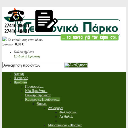
Το καλάθι σας είναι άδειο.
Σύνολο :
0,00 €
Καλώς ήρθατε
Σύνδεση | Εγγραφή
Αρχική
Η εταιρεία
Προϊόντα
Προσφορές...
Νέα Προϊόντα...
Επίκαιρα προϊόντα
Κατηγορίες Προϊόντων...
Θάμνοι
Ανθοφόροι
Φυλλοβόλοι
Αειθαλείς
Μπορντούρας - Φράχτες