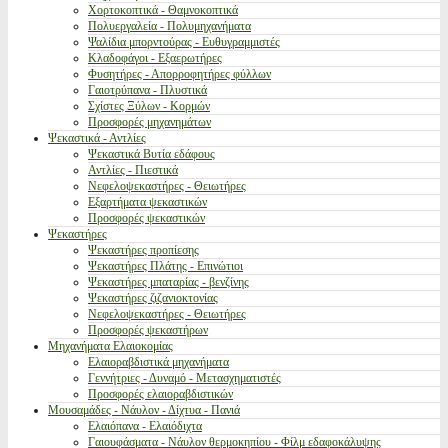
Χορτοκοπτικά - Θαμνοκοπτικά
Πολυεργαλεία - Πολυμηχανήματα
Ψαλίδια μπορντούρας - Ευθυγραμμιστές
Κλαδοφάγοι - Εξαερωτήρες
Φυσητήρες - Απορροφητήρες φύλλων
Γαιοτρύπανα - Πλυστικά
Σχίστες Ξύλων - Κορμών
Προσφορές μηχανημάτων
Ψεκαστικά - Αντλίες
Ψεκαστικά Βυτία εδάφους
Αντλίες - Πιεστικά
Νεφελοψεκαστήρες - Θειωτήρες
Εξαρτήματα ψεκαστικών
Προσφορές ψεκαστικών
Ψεκαστήρες
Ψεκαστήρες προπίεσης
Ψεκαστήρες Πλάτης - Επινώτιοι
Ψεκαστήρες μπαταρίας - βενζίνης
Ψεκαστήρες ζιζανιοκτονίας
Νεφελοψεκαστήρες - Θειωτήρες
Προσφορές ψεκαστήρων
Μηχανήματα Ελαιοκομίας
Ελαιοραβδιστικά μηχανήματα
Γεννήτριες - Δυναμό - Μετασχηματιστές
Προσφορές ελαιοραβδιστικών
Μουσαμάδες - Νάυλον - Δίχτυα - Πανιά
Ελαιόπανα - Ελαιόδιχτα
Γαιουφάσματα - Νάυλον θερμοκηπίου - Φίλμ εδαφοκάλυψης