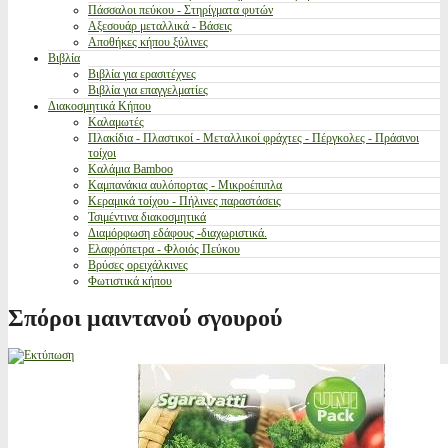
Πάσσαλοι πεύκου - Στηρίγματα φυτών
Αξεσουάρ μεταλλικά - Βάσεις
Αποθήκες κήπου ξύλινες
Βιβλία
Βιβλία για ερασιτέχνες
Βιβλία για επαγγελματίες
Διακοσμητικά Κήπου
Καλαμωτές
Πλακίδια - Πλαστικοί - Μεταλλικοί φράχτες - Πέργκολες - Πράσινοι
τοίχοι
Καλάμια Bamboo
Καμπανάκια αυλόπορτας - Μικροέπιπλα
Κεραμικά τοίχου - Πήλινες παραστάσεις
Τσιμέντινα διακοσμητικά
Διαμόρφωση εδάφους -διαχωριστικά.
Ελαφρόπετρα - Φλοιός Πεύκου
Βρύσες ορειχάλκινες
Φωτιστικά κήπου
Σπόροι μαιντανού σγουρού