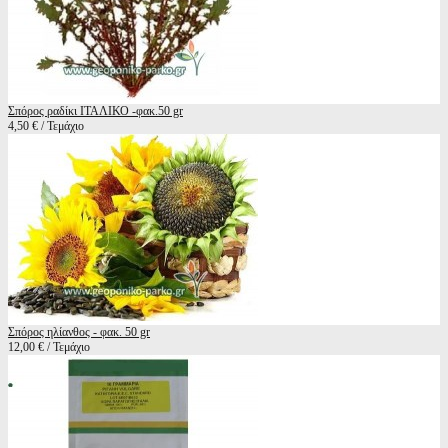
Σπόρος ραδίκι ΙΤΑΛΙΚΟ -φακ.50 gr
4,50 € / Τεμάχιο
Σπόρος ηλίανθος - φακ. 50 gr
12,00 € / Τεμάχιο