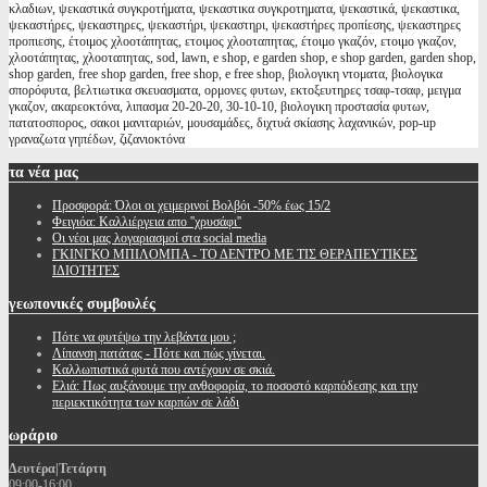
κλαδιων, ψεκαστικά συγκροτήματα, ψεκαστικα συγκροτηματα, ψεκαστικά, ψεκαστικα,
ψεκαστήρες, ψεκαστηρες, ψεκαστήρι, ψεκαστηρι, ψεκαστήρες προπίεσης, ψεκαστηρες
προπιεσης, έτοιμος χλοοτάπητας, ετοιμος χλοοταπητας, έτοιμο γκαζόν, ετοιμο γκαζον,
χλοοτάπητας, χλοοταπητας, sod, lawn, e shop, e garden shop, e shop garden, garden shop,
shop garden, free shop garden, free shop, e free shop, βιολογικη ντοματα, βιολογικα
σπορόφυτα, βελτιωτικα σκευασματα, ορμονες φυτων, εκτοξευτηρες τσαφ-τσαφ, μειγμα
γκαζον, ακαρεοκτόνα, λιπασμα 20-20-20, 30-10-10, βιολογικη προστασία φυτων,
πατατοσπορος, σακοι μανιταριών, μουσαμάδες, διχτυά σκίασης λαχανικών, pop-up
γραναζωτα γηπέδων, ζιζανιοκτόνα
τα
νέα μας
Προσφορά: Όλοι οι χειμερινοί Βολβόι -50% έως 15/2
Φειγιόα: Καλλιέργεια απο ''χρυσάφι''
Oι νέοι μας λογαριασμοί στα social media
ΓΚΙΝΓΚΟ ΜΠΙΛΟΜΠΑ - ΤΟ ΔΕΝΤΡΟ ΜΕ ΤΙΣ ΘΕΡΑΠΕΥΤΙΚΕΣ
ΙΔΙΟΤΗΤΕΣ
γεωπονικές
συμβουλές
Πότε να φυτέψω την λεβάντα μου ;
Λίπανση πατάτας - Πότε και πώς γίνεται.
Καλλωπιστικά φυτά που αντέχουν σε σκιά.
Ελιά: Πως αυξάνουμε την ανθοφορία, το ποσοστό καρπόδεσης και την
περιεκτικότητα των καρπών σε λάδι
ωράριο
Δευτέρα|Τετάρτη
09:00-16:00