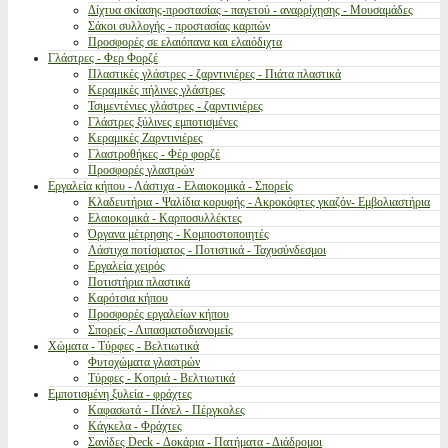
Δίχτυα σκίασης-προστασίας - παγετού - αναρρίχησης - Μουσαμάδες
Σάκοι συλλογής - προστασίας καρπών
Προσφορές σε ελαιόπανα και ελαιόδιχτα
Γλάστρες - Φερ Φορζέ
Πλαστικές γλάστρες - ζαρντινιέρες - Πιάτα πλαστικά
Κεραμικές πήλινες γλάστρες
Τσιμεντένιες γλάστρες - ζαρντινιέρες
Γλάστρες ξύλινες εμποτισμένες
Κεραμικές Ζαρντινιέρες
Γλαστροθήκες - Φέρ φορζέ
Προσφορές γλαστρών
Εργαλεία κήπου - Λάστιχα - Ελαιοκομικά - Σπορείς
Κλαδευτήρια - Ψαλίδια κορυφής - Ακροκόφτες γκαζόν- Εμβολιαστήρια
Ελαιοκομικά - Καρποσυλλέκτες
Όργανα μέτρησης - Κομποστοποιητές
Λάστιχα ποτίσματος - Ποτιστικά - Ταχυσύνδεσμοι
Εργαλεία χειρός
Ποτιστήρια πλαστικά
Καρότσια κήπου
Προσφορές εργαλείων κήπου
Σπορείς - Λιπασματοδιανομείς
Χώματα - Τύρφες - Βελτιωτικά
Φυτοχώματα γλαστρών
Τύρφες - Κοπριά - Βελτιωτικά
Εμποτισμένη ξυλεία - φράχτες
Καφασωτά - Πάνελ - Πέργκολες
Κάγκελα - Φράχτες
Σανίδες Deck - Δοκάρια - Πατήματα - Διάδρομοι