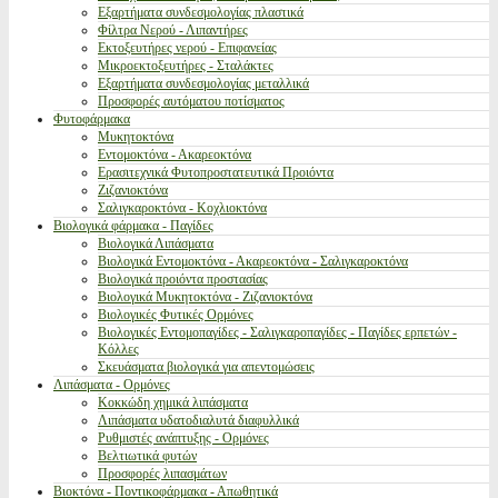
Εξαρτήματα συνδεσμολογίας πλαστικά
Φίλτρα Νερού - Λιπαντήρες
Εκτοξευτήρες νερού - Επιφανείας
Μικροεκτοξευτήρες - Σταλάκτες
Εξαρτήματα συνδεσμολογίας μεταλλικά
Προσφορές αυτόματου ποτίσματος
Φυτοφάρμακα
Μυκητοκτόνα
Εντομοκτόνα - Ακαρεοκτόνα
Ερασιτεχνικά Φυτοπροστατευτικά Προιόντα
Ζιζανιοκτόνα
Σαλιγκαροκτόνα - Κοχλιοκτόνα
Βιολογικά φάρμακα - Παγίδες
Βιολογικά Λιπάσματα
Βιολογικά Εντομοκτόνα - Ακαρεοκτόνα - Σαλιγκαροκτόνα
Βιολογικά προιόντα προστασίας
Βιολογικά Μυκητοκτόνα - Ζιζανιοκτόνα
Βιολογικές Φυτικές Ορμόνες
Βιολογικές Εντομοπαγίδες - Σαλιγκαροπαγίδες - Παγίδες ερπετών -
Κόλλες
Σκευάσματα βιολογικά για απεντομώσεις
Λιπάσματα - Ορμόνες
Κοκκώδη χημικά λιπάσματα
Λιπάσματα υδατοδιαλυτά διαφυλλικά
Ρυθμιστές ανάπτυξης - Ορμόνες
Βελτιωτικά φυτών
Προσφορές λιπασμάτων
Βιοκτόνα - Ποντικοφάρμακα - Απωθητικά