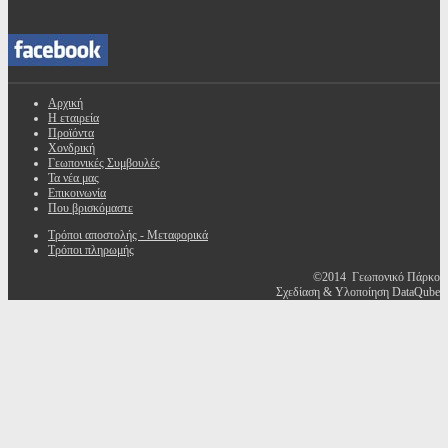
Αρχική
Η εταιρεία
Προϊόντα
Χονδρική
Γεωπονικές Συμβουλές
Τα νέα μας
Επικοινωνία
Που βρισκόμαστε
Τρόποι αποστολής - Μεταφορικά
Τρόποι πληρωμής
©2014 Γεωπονικό Πάρκο
Σχεδίαση & Υλοποίηση DataQube