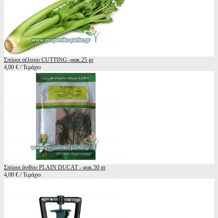
Σπόροι σέλινου CUTTING -φακ.25 gr
4,00 € / Τεμάχιο
Σπόροι άνιθου PLAIN DUCAT - φακ.50 gr
4,00 € / Τεμάχιο