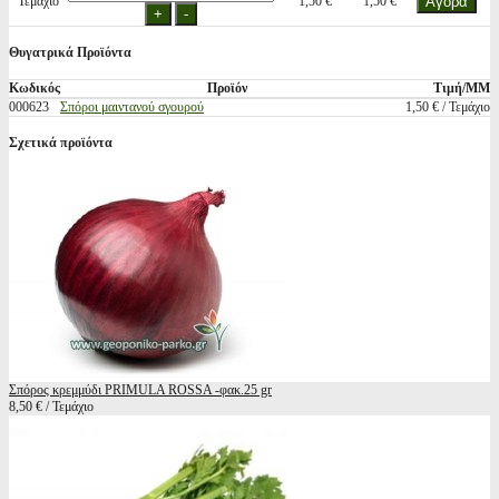
Τεμάχιο
1,50 €
1,50 €
Θυγατρικά Προϊόντα
Κωδικός
Προϊόν
Τιμή/ΜΜ
000623
Σπόροι μαιντανού σγουρού
1,50 € / Τεμάχιο
Σχετικά προϊόντα
Σπόρος κρεμμύδι PRIMULA ROSSA -φακ.25 gr
8,50 € / Τεμάχιο