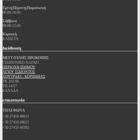
Τρίτη|Πέμπτη|Παρασκευή
09:00-16:00
Σάββατο
09:00-15:00
Κυριακή
ΚΛΕΙΣΤΑ
διεύθυνση
ΜΕΓΓΟΥΛΗΣ ΠΡΟΚΟΠΗΣ
ΓΕΩΠΟΝΙΚΟ ΠΑΡΚΟ
ΠΕΡΙΟΧΗ ΙΣΘΜΟΥ
ΑΓΙΟΥ ΣΩΖΟΝΤΟΣ
ΛΟΥΤΡΑΚΙ - ΚΟΡΙΝΘΙΑΣ
ΤΚ 203 00
ΤΘ 14/17
ΕΛΛΑΔΑ
επικοινωνία
ΤΗΛΕΦΩΝΑ
+30 27410 48611
+30 27410 48621
+30 27410 49302