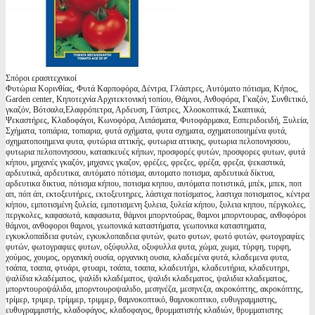
Σπόροι ερασιτεχνικοί
Φυτώρια Κορινθίας, Φυτά Καρποφόρα, Δέντρα, Γλάστρες, Αυτόματο πότισμα, Κήπος,
Garden center, Κηποτεχνία Αρχιτεκτονική τοπίου, Θάμνοι, Ανθοφόρα, Γκαζόν, Συνθετικό,
γκαζόν, Βότσαλα,Ελαφρόπετρα, Αρδευση, Γάστρες, Χλοοκοπτικά, Σκαπτικά,
Ψεκαστήρες, Κλαδοφάγοι, Κωνοφόρα, Λιπάσματα, Φυτοφάρμακα, Εσπεριδοειδή, Ξυλεία,
Σχήματα, τοπιάρια, τοπιαρια, φυτά σχήματα, φυτα σχηματα, σχηματοποιημένα φυτά,
σχηματοποιημενα φυτα, φυτώρια αττικής, φυτωρια αττικης, φυτωρια πελοπονησσου,
φυτωρια πελοπονησσου, κατασκευές κήπων, προσφορές φυτών, προσφορες φυτων, φυτά
κήπου, μηχανές γκαζόν, μηχανες γκαζον, φρέζες, φρεζες, φρέζα, φρεζα, ψεκαστικά,
αρδευτικά, αρδευτικα, αυτόματο πότισμα, αυτοματο ποτισμα, αρδευτικά δίκτυα,
αρδευτικα δικτυα, πότισμα κήπου, ποτισμα κηπου, αυτόματα ποτιστικά, μπέκ, μπεκ, ποπ
απ, πόπ άπ, εκτοξευτήρες, εκτοξευτηρες, λάστιχα ποτίσματος, λαστιχα ποτισματος, κέντρα
κήπου, εμποτισμένη ξυλεία, εμποτισμενη ξυλεια, ξυλεία κήπου, ξυλεια κηπου, πέργκολες,
περγκολες, καφασωτά, καφασωτα, θάμνοι μπορντούρας, θαμνοι μπορντουρας, ανθοφόροι
θάμνοι, ανθοφοροι θαμνοι, γεωπονικά καταστήματα, γεωπονικα καταστηματα,
εγκυκλοπαίδεια φυτών, εγκυκλοπαιδεια φυτών, φωτο φυτων, φωτό φυτών, φωτογραφίες
φυτών, φωτογραφιες φυτων, οξύφυλλα, οξυφυλλα φυτα, χώμα, χωμα, τύρφη, τυρφη,
χούμος, χουμος, οργανική ουσία, οργανικη ουσια, κλαδεμένα φυτά, κλαδεμενα φυτα,
τσάπα, τσαπα, φτυάρι, φτυαρι, τσάπα, τσαπα, κλαδευτήρι, κλαδευτήρια, κλαδευτηρι,
ψαλίδια κλαδέματος, ψαλίδι κλαδέματος, ψαλιδι κλαδεματος, ψαλιδια κλαδεματος,
μπορντουροψάλιδα, μπορντουροψαλιδο, μεσηνέζα, μεσηνεζα, ακροκόπτης, ακροκόπτης,
τρίμερ, τριμερ, τρίμμερ, τριμμερ, θαμνοκοπτικό, θαμνοκοπτικο, ευθυγραμμιστης,
ευθυγραμμιστής, κλαδοφάγος, κλαδοφαγος, θρυμματιστής κλαδιών, θρυμματιστης