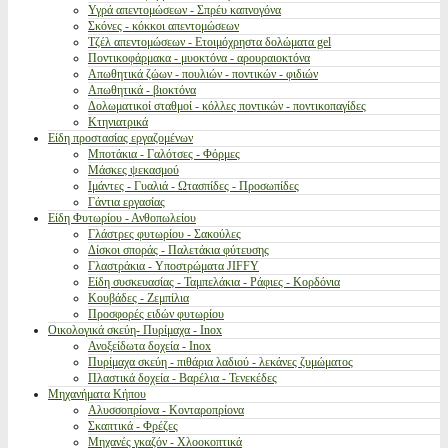
Υγρά απεντομώσεων - Σπρέυ καπνογόνα
Σκόνες - κόκκοι απεντομώσεων
Τζέλ απεντομώσεων - Ετοιμόχρηστα δολώματα gel
Ποντικοφάρμακα - μυοκτόνα - αρουραιοκτόνα
Απωθητικά ζώων - πουλιών - ποντικών - φιδιών
Απωθητικά - βιοκτόνα
Δολωματικοί σταθμοί - κόλλες ποντικών - ποντικοπαγίδες
Κτηνιατρικά
Είδη προστασίας εργαζομένων
Μποτάκια - Γαλότσες - Φόρμες
Μάσκες ψεκασμού
Ιμάντες - Γυαλιά - Ωτασπίδες - Προσωπίδες
Γάντια εργασίας
Είδη Φυτωρίου - Ανθοπωλείου
Γλάστρες φυτωρίου - Σακούλες
Δίσκοι σποράς - Παλετάκια φύτευσης
Γλαστράκια - Υποστρώματα JIFFY
Είδη συσκευασίας - Ταμπελάκια - Ράφιες - Κορδόνια
Κουβάδες - Ζεμπίλια
Προσφορές ειδών φυτωρίου
Οικολογικά σκεύη- Πυρίμαχα - Inox
Ανοξείδωτα δοχεία - Inox
Πυρίμαχα σκεύη - πιθάρια λαδιού - λεκάνες ζυμώματος
Πλαστικά δοχεία - Βαρέλια - Τενεκέδες
Μηχανήματα Κήπου
Αλυσσοπρίονα - Κονταροπρίονα
Σκαπτικά - Φρέζες
Μηχανές γκαζόν - Χλοοκοπτικά