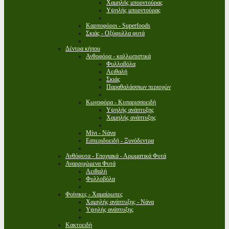
Χαμηλής μπορντούρας
Υψηλής μπορντούρας
Καρποφόροι - Superfoods
Σκιάς - Οξύφυλλα φυτά
Δέντρα κήπου
Ανθοφόρα - καλλωπιστικά
Φυλλοβόλα
Αειθαλή
Σκιάς
Παραθαλάσσιων περιοχών
Κωνοφόρα - Κυπαρισσοειδή
Υψηλής ανάπτυξης
Χαμηλής ανάπτυξης
Μίνι - Νάνα
Εσπεριδοειδή - Ξυνόδεντρα
Ανθόφυτα - Εποχιακά - Αρωματικά Φυτά
Αναρριχώμενα Φυτά
Αειθαλή
Φυλλοβόλα
Φοίνικες - Χαμαίρωπες
Χαμηλής ανάπτυξης - Νάνα
Υψηλής ανάπτυξης
Κακτοειδή