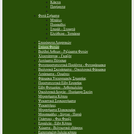
Κάκτοι
Παχύφυτα
Φυτά Σχήματα
Μπάλες
Πυραμίδες
Σπιράλ - Στριφτά
Ελεύθερα - Τοπιάρια
Σπορόφυτα Λαχανικών
Σπόροι Φυτών
Βολβοί Ανθεων - Ριζώματα Φυτών
Χλοοτάπητας - Γκαζόν
Αυτόματο Πότισμα
Φυτοπροστατευτικά Προϊόντα - Φυτοφάρμακα
Βιολογικά Σκευάσματα - Οικολογικά Φάρμακα
Λιπάσματα - Ορμόνες
Φάρμακα Υγειονομικής Σημασίας
Προστατευτικά Είδη Εργασίας
Είδη Φυτωρίου - Ανθοπωλείου
Οικολογικά Δοχεία - Πυρίμαχα Σκεύη
Μηχανήματα Κήπου
Ψεκαστικά Συγκροτήματα
Ψεκαστήρες
Μηχανήματα Ελαιοκομίας
Μουσαμάδες - Δίχτυα - Πανιά
Γλάστρες - Φερ Φορζέ
Εργαλεία - Είδη Κήπου
Χώματα - Βελτιωτικά εδάφους
Εμποτισμένη ξυλεία κήπου