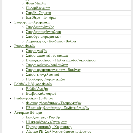
Φυτά Μπάλες
Πυραμίδες φυτά
Σπιράλ - Στριφτά
Ελεύθερα - Τοπιάρια
Σπορόφυτα - Αρωματικά
Σπορόφυτα άνοιξης
Σπορόφυτα φθινοπώρου
Σπορόφυτα αρωματικών
Λαχανόκηπος - Κόνδυλοι - Βολβοί
Σπόροι Φυτών
Σπόροι γκαζόν
Σπόροι λαχανικών σε φάκελα
Βιολογικοί σπόροι - Παλιοί παραδοσιακοί σπόροι
Σπόροι ανθέων - λουλουδιών
Σπόροι αρωματικών φυτών - Βοτάνων
Σπόροι επαγγελματικοί
Προσφορές σπόρων γκαζόν
Βολβοί - Ριζώματα Φυτών
Βολβοί Ανοιξης
Βολβοί Καλοκαιριού
Γκαζόν φυσικό - Συνθετικό
Φυσικός χλοοτάπητας - Έτοιμο γκαζόν
Πλαστικός χλοοτάπητας - Συνθετικό γκαζόν
Αυτόματο Πότισμα
Εκτοξευτήρες - Pop Up
Ηλεκτροβάνες - εξαρτήματα
Προγραμματιστές - Κομπιούτερ
Λάστιχα PE- Σωλήνες αυτόματου ποτίσματος