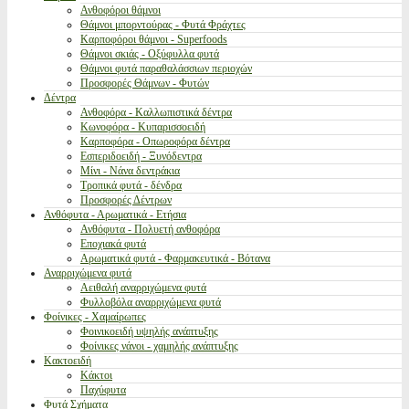
Ανθοφόροι θάμνοι
Θάμνοι μπορντούρας - Φυτά Φράχτες
Καρποφόροι θάμνοι - Superfoods
Θάμνοι σκιάς - Οξύφυλλα φυτά
Θάμνοι φυτά παραθαλάσσιων περιοχών
Προσφορές Θάμνων - Φυτών
Δέντρα
Ανθοφόρα - Καλλωπιστικά δέντρα
Κωνοφόρα - Κυπαρισσοειδή
Καρποφόρα - Οπωροφόρα δέντρα
Εσπεριδοειδή - Ξυνόδεντρα
Μίνι - Νάνα δεντράκια
Τροπικά φυτά - δένδρα
Προσφορές Δέντρων
Ανθόφυτα - Αρωματικά - Ετήσια
Ανθόφυτα - Πολυετή ανθοφόρα
Εποχιακά φυτά
Αρωματικά φυτά - Φαρμακευτικά - Βότανα
Αναρριχώμενα φυτά
Αειθαλή αναρριχώμενα φυτά
Φυλλοβόλα αναρριχώμενα φυτά
Φοίνικες - Χαμαίρωπες
Φοινικοειδή υψηλής ανάπτυξης
Φοίνικες νάνοι - χαμηλής ανάπτυξης
Κακτοειδή
Κάκτοι
Παχύφυτα
Φυτά Σχήματα