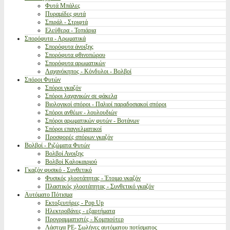
Φυτά Μπάλες
Πυραμίδες φυτά
Σπιράλ - Στριφτά
Ελεύθερα - Τοπιάρια
Σπορόφυτα - Αρωματικά
Σπορόφυτα άνοιξης
Σπορόφυτα φθινοπώρου
Σπορόφυτα αρωματικών
Λαχανόκηπος - Κόνδυλοι - Βολβοί
Σπόροι Φυτών
Σπόροι γκαζόν
Σπόροι λαχανικών σε φάκελα
Βιολογικοί σπόροι - Παλιοί παραδοσιακοί σπόροι
Σπόροι ανθέων - λουλουδιών
Σπόροι αρωματικών φυτών - Βοτάνων
Σπόροι επαγγελματικοί
Προσφορές σπόρων γκαζόν
Βολβοί - Ριζώματα Φυτών
Βολβοί Ανοιξης
Βολβοί Καλοκαιριού
Γκαζόν φυσικό - Συνθετικό
Φυσικός χλοοτάπητας - Έτοιμο γκαζόν
Πλαστικός χλοοτάπητας - Συνθετικό γκαζόν
Αυτόματο Πότισμα
Εκτοξευτήρες - Pop Up
Ηλεκτροβάνες - εξαρτήματα
Προγραμματιστές - Κομπιούτερ
Λάστιχα PE- Σωλήνες αυτόματου ποτίσματος