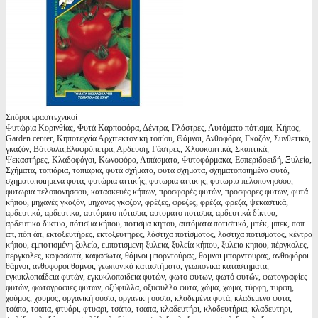
Σπόροι ερασιτεχνικοί
Φυτώρια Κορινθίας, Φυτά Καρποφόρα, Δέντρα, Γλάστρες, Αυτόματο πότισμα, Κήπος,
Garden center, Κηποτεχνία Αρχιτεκτονική τοπίου, Θάμνοι, Ανθοφόρα, Γκαζόν, Συνθετικό,
γκαζόν, Βότσαλα,Ελαφρόπετρα, Αρδευση, Γάστρες, Χλοοκοπτικά, Σκαπτικά,
Ψεκαστήρες, Κλαδοφάγοι, Κωνοφόρα, Λιπάσματα, Φυτοφάρμακα, Εσπεριδοειδή, Ξυλεία,
Σχήματα, τοπιάρια, τοπιαρια, φυτά σχήματα, φυτα σχηματα, σχηματοποιημένα φυτά,
σχηματοποιημενα φυτα, φυτώρια αττικής, φυτωρια αττικης, φυτωρια πελοπονησσου,
φυτωρια πελοπονησσου, κατασκευές κήπων, προσφορές φυτών, προσφορες φυτων, φυτά
κήπου, μηχανές γκαζόν, μηχανες γκαζον, φρέζες, φρεζες, φρέζα, φρεζα, ψεκαστικά,
αρδευτικά, αρδευτικα, αυτόματο πότισμα, αυτοματο ποτισμα, αρδευτικά δίκτυα,
αρδευτικα δικτυα, πότισμα κήπου, ποτισμα κηπου, αυτόματα ποτιστικά, μπέκ, μπεκ, ποπ
απ, πόπ άπ, εκτοξευτήρες, εκτοξευτηρες, λάστιχα ποτίσματος, λαστιχα ποτισματος, κέντρα
κήπου, εμποτισμένη ξυλεία, εμποτισμενη ξυλεια, ξυλεία κήπου, ξυλεια κηπου, πέργκολες,
περγκολες, καφασωτά, καφασωτα, θάμνοι μπορντούρας, θαμνοι μπορντουρας, ανθοφόροι
θάμνοι, ανθοφοροι θαμνοι, γεωπονικά καταστήματα, γεωπονικα καταστηματα,
εγκυκλοπαίδεια φυτών, εγκυκλοπαιδεια φυτών, φωτο φυτων, φωτό φυτών, φωτογραφίες
φυτών, φωτογραφιες φυτων, οξύφυλλα, οξυφυλλα φυτα, χώμα, χωμα, τύρφη, τυρφη,
χούμος, χουμος, οργανική ουσία, οργανικη ουσια, κλαδεμένα φυτά, κλαδεμενα φυτα,
τσάπα, τσαπα, φτυάρι, φτυαρι, τσάπα, τσαπα, κλαδευτήρι, κλαδευτήρια, κλαδευτηρι,