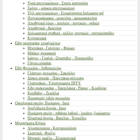
Υγρά απεντομώσεων - Σπρέυ καπνογόνα
Σκόνες - κόκκοι απεντομώσεων
Τζέλ απεντομώσεων - Ετοιμόχρηστα δολώματα gel
Ποντικοφάρμακα - μυοκτόνα - αρουραιοκτόνα
Απωθητικά ζώων - πουλιών - ποντικών - φιδιών
Απωθητικά - βιοκτόνα
Δολωματικοί σταθμοί - κόλλες ποντικών - ποντικοπαγίδες
Κτηνιατρικά
Είδη προστασίας εργαζομένων
Μποτάκια - Γαλότσες - Φόρμες
Μάσκες ψεκασμού
Ιμάντες - Γυαλιά - Ωτασπίδες - Προσωπίδες
Γάντια εργασίας
Είδη Φυτωρίου - Ανθοπωλείου
Γλάστρες φυτωρίου - Σακούλες
Δίσκοι σποράς - Παλετάκια φύτευσης
Γλαστράκια - Υποστρώματα JIFFY
Είδη συσκευασίας - Ταμπελάκια - Ράφιες - Κορδόνια
Κουβάδες - Ζεμπίλια
Προσφορές ειδών φυτωρίου
Οικολογικά σκεύη- Πυρίμαχα - Inox
Ανοξείδωτα δοχεία - Inox
Πυρίμαχα σκεύη - πιθάρια λαδιού - λεκάνες ζυμώματος
Πλαστικά δοχεία - Βαρέλια - Τενεκέδες
Μηχανήματα Κήπου
Αλυσσοπρίονα - Κονταροπρίονα
Σκαπτικά - Φρέζες
Μηχανές γκαζόν - Χλοοκοπτικά