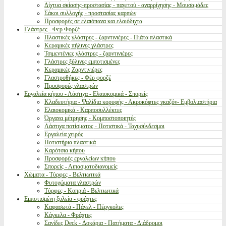
Δίχτυα σκίασης-προστασίας - παγετού - αναρρίχησης - Μουσαμάδες
Σάκοι συλλογής - προστασίας καρπών
Προσφορές σε ελαιόπανα και ελαιόδιχτα
Γλάστρες - Φερ Φορζέ
Πλαστικές γλάστρες - ζαρντινιέρες - Πιάτα πλαστικά
Κεραμικές πήλινες γλάστρες
Τσιμεντένιες γλάστρες - ζαρντινιέρες
Γλάστρες ξύλινες εμποτισμένες
Κεραμικές Ζαρντινιέρες
Γλαστροθήκες - Φέρ φορζέ
Προσφορές γλαστρών
Εργαλεία κήπου - Λάστιχα - Ελαιοκομικά - Σπορείς
Κλαδευτήρια - Ψαλίδια κορυφής - Ακροκόφτες γκαζόν- Εμβολιαστήρια
Ελαιοκομικά - Καρποσυλλέκτες
Όργανα μέτρησης - Κομποστοποιητές
Λάστιχα ποτίσματος - Ποτιστικά - Ταχυσύνδεσμοι
Εργαλεία χειρός
Ποτιστήρια πλαστικά
Καρότσια κήπου
Προσφορές εργαλείων κήπου
Σπορείς - Λιπασματοδιανομείς
Χώματα - Τύρφες - Βελτιωτικά
Φυτοχώματα γλαστρών
Τύρφες - Κοπριά - Βελτιωτικά
Εμποτισμένη ξυλεία - φράχτες
Καφασωτά - Πάνελ - Πέργκολες
Κάγκελα - Φράχτες
Σανίδες Deck - Δοκάρια - Πατήματα - Διάδρομοι