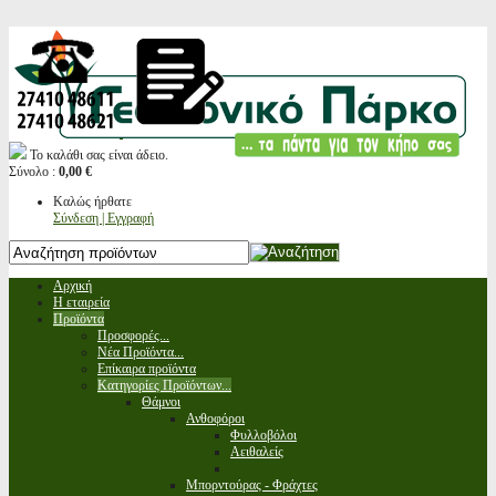
Το καλάθι σας είναι άδειο.
Σύνολο :
0,00 €
Καλώς ήρθατε
Σύνδεση | Εγγραφή
Αρχική
Η εταιρεία
Προϊόντα
Προσφορές...
Νέα Προϊόντα...
Επίκαιρα προϊόντα
Κατηγορίες Προϊόντων...
Θάμνοι
Ανθοφόροι
Φυλλοβόλοι
Αειθαλείς
Μπορντούρας - Φράχτες