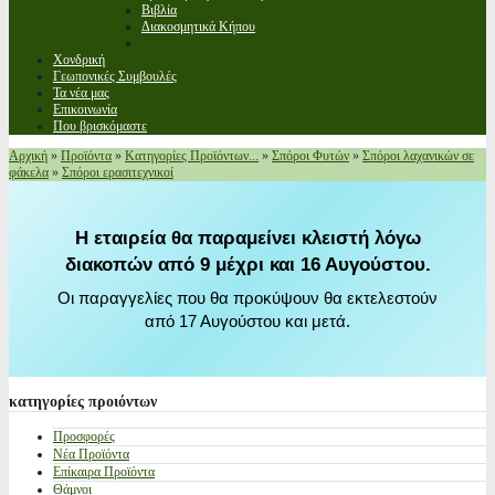
Βιβλία
Διακοσμητικά Κήπου
Χονδρική
Γεωπονικές Συμβουλές
Τα νέα μας
Επικοινωνία
Που βρισκόμαστε
Αρχική
»
Προϊόντα
»
Κατηγορίες Προϊόντων...
»
Σπόροι Φυτών
»
Σπόροι λαχανικών σε
φάκελα
»
Σπόροι ερασιτεχνικοί
Η εταιρεία θα παραμείνει κλειστή λόγω
διακοπών από 9 μέχρι και 16 Αυγούστου.
Οι παραγγελίες που θα προκύψουν θα εκτελεστούν
από 17 Αυγούστου και μετά.
κατηγορίες
προιόντων
Προσφορές
Νέα Προϊόντα
Επίκαιρα Προϊόντα
Θάμνοι