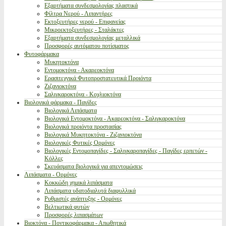
Εξαρτήματα συνδεσμολογίας πλαστικά
Φίλτρα Νερού - Λιπαντήρες
Εκτοξευτήρες νερού - Επιφανείας
Μικροεκτοξευτήρες - Σταλάκτες
Εξαρτήματα συνδεσμολογίας μεταλλικά
Προσφορές αυτόματου ποτίσματος
Φυτοφάρμακα
Μυκητοκτόνα
Εντομοκτόνα - Ακαρεοκτόνα
Ερασιτεχνικά Φυτοπροστατευτικά Προιόντα
Ζιζανιοκτόνα
Σαλιγκαροκτόνα - Κοχλιοκτόνα
Βιολογικά φάρμακα - Παγίδες
Βιολογικά Λιπάσματα
Βιολογικά Εντομοκτόνα - Ακαρεοκτόνα - Σαλιγκαροκτόνα
Βιολογικά προιόντα προστασίας
Βιολογικά Μυκητοκτόνα - Ζιζανιοκτόνα
Βιολογικές Φυτικές Ορμόνες
Βιολογικές Εντομοπαγίδες - Σαλιγκαροπαγίδες - Παγίδες ερπετών -
Κόλλες
Σκευάσματα βιολογικά για απεντομώσεις
Λιπάσματα - Ορμόνες
Κοκκώδη χημικά λιπάσματα
Λιπάσματα υδατοδιαλυτά διαφυλλικά
Ρυθμιστές ανάπτυξης - Ορμόνες
Βελτιωτικά φυτών
Προσφορές λιπασμάτων
Βιοκτόνα - Ποντικοφάρμακα - Απωθητικά