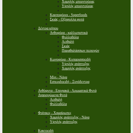
Χαμηλής μπορντούρας
Υψηλής μπορντούρας
Καρποφόροι - Superfoods
Σκιάς - Οξύφυλλα φυτά
Δέντρα κήπου
Ανθοφόρα - καλλωπιστικά
Φυλλοβόλα
Αειθαλή
Σκιάς
Παραθαλάσσιων περιοχών
Κωνοφόρα - Κυπαρισσοειδή
Υψηλής ανάπτυξης
Χαμηλής ανάπτυξης
Μίνι - Νάνα
Εσπεριδοειδή - Ξυνόδεντρα
Ανθόφυτα - Εποχιακά - Αρωματικά Φυτά
Αναρριχώμενα Φυτά
Αειθαλή
Φυλλοβόλα
Φοίνικες - Χαμαίρωπες
Χαμηλής ανάπτυξης - Νάνα
Υψηλής ανάπτυξης
Κακτοειδή