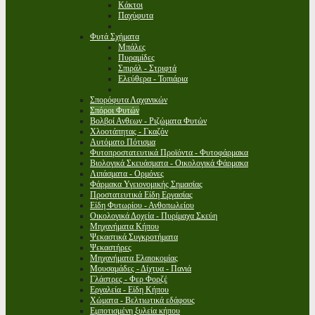
Κάκτοι
Παχύφυτα
Φυτά Σχήματα
Μπάλες
Πυραμίδες
Σπιράλ - Στριφτά
Ελεύθερα - Τοπιάρια
Σπορόφυτα Λαχανικών
Σπόροι Φυτών
Βολβοί Ανθεων - Ριζώματα Φυτών
Χλοοτάπητας - Γκαζόν
Αυτόματο Πότισμα
Φυτοπροστατευτικά Προϊόντα - Φυτοφάρμακα
Βιολογικά Σκευάσματα - Οικολογικά Φάρμακα
Λιπάσματα - Ορμόνες
Φάρμακα Υγειονομικής Σημασίας
Προστατευτικά Είδη Εργασίας
Είδη Φυτωρίου - Ανθοπωλείου
Οικολογικά Δοχεία - Πυρίμαχα Σκεύη
Μηχανήματα Κήπου
Ψεκαστικά Συγκροτήματα
Ψεκαστήρες
Μηχανήματα Ελαιοκομίας
Μουσαμάδες - Δίχτυα - Πανιά
Γλάστρες - Φερ Φορζέ
Εργαλεία - Είδη Κήπου
Χώματα - Βελτιωτικά εδάφους
Εμποτισμένη ξυλεία κήπου