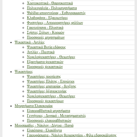
Χορτοκοπτικά - Θαμνοκοπτικά
Πολυεργαλεία - Πολυμηχανήματα
Ψαλίδια μπορντούρας - Ευθυγραμμιστές
Κλαδοφάγοι - Εξαερωτήρες
Φυσητήρες - Απορροφητήρες φύλλων
Γαιοτρύπανα - Πλυστικά
Σχίστες Ξύλων - Κορμών
Προσφορές μηχανημάτων
Ψεκαστικά - Αντλίες
Ψεκαστικά Βυτία εδάφους
Αντλίες - Πιεστικά
Νεφελοψεκαστήρες - Θειωτήρες
Εξαρτήματα ψεκαστικών
Προσφορές ψεκαστικών
Ψεκαστήρες
Ψεκαστήρες προπίεσης
Ψεκαστήρες Πλάτης - Επινώτιοι
Ψεκαστήρες μπαταρίας - βενζίνης
Ψεκαστήρες ζιζανιοκτονίας
Νεφελοψεκαστήρες - Θειωτήρες
Προσφορές ψεκαστήρων
Μηχανήματα Ελαιοκομίας
Ελαιοραβδιστικά μηχανήματα
Γεννήτριες - Δυναμό - Μετασχηματιστές
Προσφορές ελαιοραβδιστικών
Μουσαμάδες - Νάυλον - Δίχτυα - Πανιά
Ελαιόπανα - Ελαιόδιχτα
Γαιουφάσματα - Νάυλον θερμοκηπίου - Φίλμ εδαφοκάλυψης