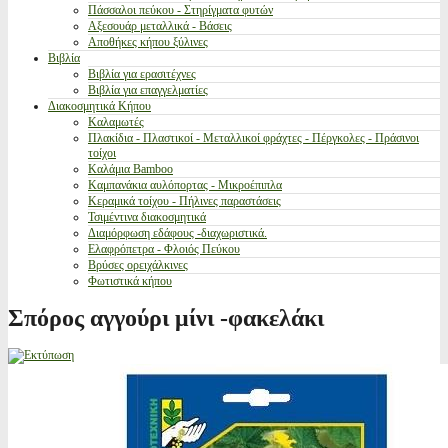
Πάσσαλοι πεύκου - Στηρίγματα φυτών
Αξεσουάρ μεταλλικά - Βάσεις
Αποθήκες κήπου ξύλινες
Βιβλία
Βιβλία για ερασιτέχνες
Βιβλία για επαγγελματίες
Διακοσμητικά Κήπου
Καλαμωτές
Πλακίδια - Πλαστικοί - Μεταλλικοί φράχτες - Πέργκολες - Πράσινοι
τοίχοι
Καλάμια Bamboo
Καμπανάκια αυλόπορτας - Μικροέπιπλα
Κεραμικά τοίχου - Πήλινες παραστάσεις
Τσιμέντινα διακοσμητικά
Διαμόρφωση εδάφους -διαχωριστικά.
Ελαφρόπετρα - Φλοιός Πεύκου
Βρύσες ορειχάλκινες
Φωτιστικά κήπου
Σπόρος αγγούρι μίνι -φακελάκι