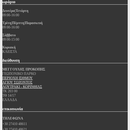
ωράριο
Δευτέρα|Τετάρτη
09:00-16:00
Τρίτη|Πέμπτη|Παρασκευή
09:00-16:00
Σάββατο
09:00-15:00
Κυριακή
ΚΛΕΙΣΤΑ
διεύθυνση
ΜΕΓΓΟΥΛΗΣ ΠΡΟΚΟΠΗΣ
ΓΕΩΠΟΝΙΚΟ ΠΑΡΚΟ
ΠΕΡΙΟΧΗ ΙΣΘΜΟΥ
ΑΓΙΟΥ ΣΩΖΟΝΤΟΣ
ΛΟΥΤΡΑΚΙ - ΚΟΡΙΝΘΙΑΣ
ΤΚ 203 00
ΤΘ 14/17
ΕΛΛΑΔΑ
επικοινωνία
ΤΗΛΕΦΩΝΑ
+30 27410 48611
+30 27410 48621