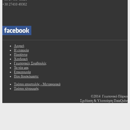
+30 27410 49302
Αρχική
Η εταιρεία
Προϊόντα
Χονδρική
Γεωπονικές Συμβουλές
Τα νέα μας
Επικοινωνία
Που βρισκόμαστε
Τρόποι αποστολής - Μεταφορικά
Τρόποι πληρωμής
©2014 Γεωπονικό Πάρκο
Σχεδίαση & Υλοποίηση DataQube