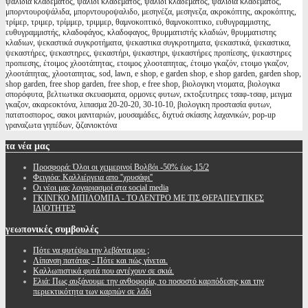
ψαλίδια κλαδέματος, ψαλίδι κλαδέματος, ψαλιδι κλαδεματος, ψαλιδια κλαδεματος,
μπορντουροψάλιδα, μπορντουροψαλιδο, μεσηνέζα, μεσηνεζα, ακροκόπτης, ακροκόπτης,
τρίμερ, τριμερ, τρίμμερ, τριμμερ, θαμνοκοπτικό, θαμνοκοπτικο, ευθυγραμμιστης,
ευθυγραμμιστής, κλαδοφάγος, κλαδοφαγος, θρυμματιστής κλαδιών, θρυμματιστης
κλαδιων, ψεκαστικά συγκροτήματα, ψεκαστικα συγκροτηματα, ψεκαστικά, ψεκαστικα,
ψεκαστήρες, ψεκαστηρες, ψεκαστήρι, ψεκαστηρι, ψεκαστήρες προπίεσης, ψεκαστηρες
προπιεσης, έτοιμος χλοοτάπητας, ετοιμος χλοοταπητας, έτοιμο γκαζόν, ετοιμο γκαζον,
χλοοτάπητας, χλοοταπητας, sod, lawn, e shop, e garden shop, e shop garden, garden shop,
shop garden, free shop garden, free shop, e free shop, βιολογικη ντοματα, βιολογικα
σπορόφυτα, βελτιωτικα σκευασματα, ορμονες φυτων, εκτοξευτηρες τσαφ-τσαφ, μειγμα
γκαζον, ακαρεοκτόνα, λιπασμα 20-20-20, 30-10-10, βιολογικη προστασία φυτων,
πατατοσπορος, σακοι μανιταριών, μουσαμάδες, διχτυά σκίασης λαχανικών, pop-up
γραναζωτα γηπέδων, ζιζανιοκτόνα
τα
νέα μας
Προσφορά: Όλοι οι χειμερινοί Βολβόι -50% έως 15/2
Φειγιόα: Καλλιέργεια απο ''χρυσάφι''
Oι νέοι μας λογαριασμοί στα social media
ΓΚΙΝΓΚΟ ΜΠΙΛΟΜΠΑ - ΤΟ ΔΕΝΤΡΟ ΜΕ ΤΙΣ ΘΕΡΑΠΕΥΤΙΚΕΣ
ΙΔΙΟΤΗΤΕΣ
γεωπονικές
συμβουλές
Πότε να φυτέψω την λεβάντα μου ;
Λίπανση πατάτας - Πότε και πώς γίνεται.
Καλλωπιστικά φυτά που αντέχουν σε σκιά.
Ελιά: Πως αυξάνουμε την ανθοφορία, το ποσοστό καρπόδεσης και την
περιεκτικότητα των καρπών σε λάδι