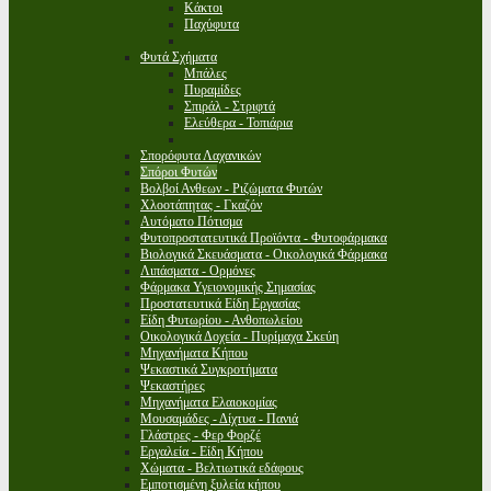
Κάκτοι
Παχύφυτα
Φυτά Σχήματα
Μπάλες
Πυραμίδες
Σπιράλ - Στριφτά
Ελεύθερα - Τοπιάρια
Σπορόφυτα Λαχανικών
Σπόροι Φυτών
Βολβοί Ανθεων - Ριζώματα Φυτών
Χλοοτάπητας - Γκαζόν
Αυτόματο Πότισμα
Φυτοπροστατευτικά Προϊόντα - Φυτοφάρμακα
Βιολογικά Σκευάσματα - Οικολογικά Φάρμακα
Λιπάσματα - Ορμόνες
Φάρμακα Υγειονομικής Σημασίας
Προστατευτικά Είδη Εργασίας
Είδη Φυτωρίου - Ανθοπωλείου
Οικολογικά Δοχεία - Πυρίμαχα Σκεύη
Μηχανήματα Κήπου
Ψεκαστικά Συγκροτήματα
Ψεκαστήρες
Μηχανήματα Ελαιοκομίας
Μουσαμάδες - Δίχτυα - Πανιά
Γλάστρες - Φερ Φορζέ
Εργαλεία - Είδη Κήπου
Χώματα - Βελτιωτικά εδάφους
Εμποτισμένη ξυλεία κήπου