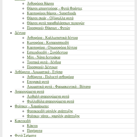
Ανθοφόροι θάμνοι
Θάμνοι μπορντούρας - Φυτά Φράχτες
Καρποφόροι θάμνοι - Superfoods
Θάμνοι σκιάς - Οξύφυλλα φυτά
Θάμνοι φυτά παραθαλάσσιων περιοχών
Προσφορές Θάμνων - Φυτών
Δέντρα
Ανθοφόρα - Καλλωπιστικά δέντρα
Κωνοφόρα - Κυπαρισσοειδή
Καρποφόρα - Οπωροφόρα δέντρα
Εσπεριδοειδή - Ξυνόδεντρα
Μίνι - Νάνα δεντράκια
Τροπικά φυτά - δένδρα
Προσφορές Δέντρων
Ανθόφυτα - Αρωματικά - Ετήσια
Ανθόφυτα - Πολυετή ανθοφόρα
Εποχιακά φυτά
Αρωματικά φυτά - Φαρμακευτικά - Βότανα
Αναρριχώμενα φυτά
Αειθαλή αναρριχώμενα φυτά
Φυλλοβόλα αναρριχώμενα φυτά
Φοίνικες - Χαμαίρωπες
Φοινικοειδή υψηλής ανάπτυξης
Φοίνικες νάνοι - χαμηλής ανάπτυξης
Κακτοειδή
Κάκτοι
Παχύφυτα
Φυτά Σχήματα