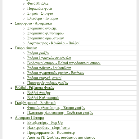
Φυτά Μπάλες
Πυραμίδες φυτά
Σπιράλ - Στριφτά
Ελεύθερα - Τοπιάρια
Σπορόφυτα - Αρωματικά
Σπορόφυτα άνοιξης
Σπορόφυτα φθινοπώρου
Σπορόφυτα αρωματικών
Λαχανόκηπος - Κόνδυλοι - Βολβοί
Σπόροι Φυτών
Σπόροι γκαζόν
Σπόροι λαχανικών σε φάκελα
Βιολογικοί σπόροι - Παλιοί παραδοσιακοί σπόροι
Σπόροι ανθέων - λουλουδιών
Σπόροι αρωματικών φυτών - Βοτάνων
Σπόροι επαγγελματικοί
Προσφορές σπόρων γκαζόν
Βολβοί - Ριζώματα Φυτών
Βολβοί Ανοιξης
Βολβοί Καλοκαιριού
Γκαζόν φυσικό - Συνθετικό
Φυσικός χλοοτάπητας - Έτοιμο γκαζόν
Πλαστικός χλοοτάπητας - Συνθετικό γκαζόν
Αυτόματο Πότισμα
Εκτοξευτήρες - Pop Up
Ηλεκτροβάνες - εξαρτήματα
Προγραμματιστές - Κομπιούτερ
Λάστιχα PE- Σωλήνες αυτόματου ποτίσματος