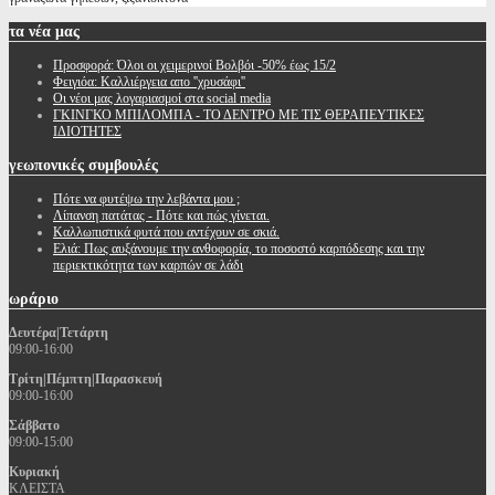
τα
νέα μας
Προσφορά: Όλοι οι χειμερινοί Βολβόι -50% έως 15/2
Φειγιόα: Καλλιέργεια απο ''χρυσάφι''
Oι νέοι μας λογαριασμοί στα social media
ΓΚΙΝΓΚΟ ΜΠΙΛΟΜΠΑ - ΤΟ ΔΕΝΤΡΟ ΜΕ ΤΙΣ ΘΕΡΑΠΕΥΤΙΚΕΣ
ΙΔΙΟΤΗΤΕΣ
γεωπονικές
συμβουλές
Πότε να φυτέψω την λεβάντα μου ;
Λίπανση πατάτας - Πότε και πώς γίνεται.
Καλλωπιστικά φυτά που αντέχουν σε σκιά.
Ελιά: Πως αυξάνουμε την ανθοφορία, το ποσοστό καρπόδεσης και την
περιεκτικότητα των καρπών σε λάδι
ωράριο
Δευτέρα|Τετάρτη
09:00-16:00
Τρίτη|Πέμπτη|Παρασκευή
09:00-16:00
Σάββατο
09:00-15:00
Κυριακή
ΚΛΕΙΣΤΑ