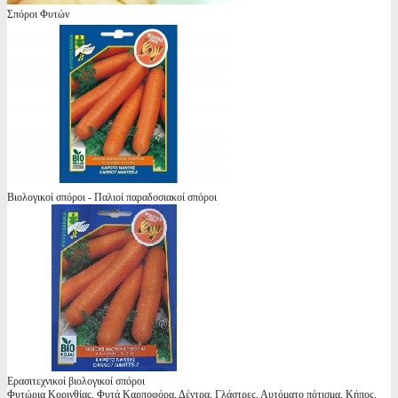
Σπόροι Φυτών
Βιολογικοί σπόροι - Παλιοί παραδοσιακοί σπόροι
Ερασιτεχνικοί βιολογικοί σπόροι
Φυτώρια Κορινθίας, Φυτά Καρποφόρα, Δέντρα, Γλάστρες, Αυτόματο πότισμα, Κήπος,