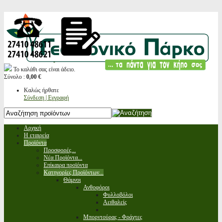
Το καλάθι σας είναι άδειο.
Σύνολο :
0,00 €
Καλώς ήρθατε
Σύνδεση | Εγγραφή
Αρχική
Η εταιρεία
Προϊόντα
Προσφορές...
Νέα Προϊόντα...
Επίκαιρα προϊόντα
Κατηγορίες Προϊόντων...
Θάμνοι
Ανθοφόροι
Φυλλοβόλοι
Αειθαλείς
Μπορντούρας - Φράχτες