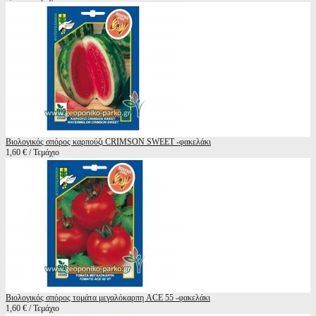
Βιολογικός σπόρος καρπούζι CRIMSON SWEET -φακελάκι
1,60 € / Τεμάχιο
Βιολογικός σπόρος τομάτα μεγαλόκαρπη ACE 55 -φακελάκι
1,60 € / Τεμάχιο