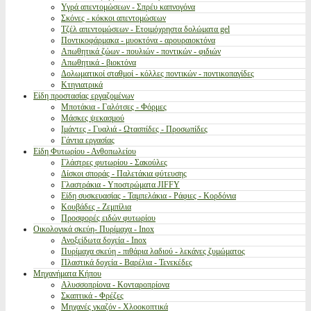
Υγρά απεντομώσεων - Σπρέυ καπνογόνα
Σκόνες - κόκκοι απεντομώσεων
Τζέλ απεντομώσεων - Ετοιμόχρηστα δολώματα gel
Ποντικοφάρμακα - μυοκτόνα - αρουραιοκτόνα
Απωθητικά ζώων - πουλιών - ποντικών - φιδιών
Απωθητικά - βιοκτόνα
Δολωματικοί σταθμοί - κόλλες ποντικών - ποντικοπαγίδες
Κτηνιατρικά
Είδη προστασίας εργαζομένων
Μποτάκια - Γαλότσες - Φόρμες
Μάσκες ψεκασμού
Ιμάντες - Γυαλιά - Ωτασπίδες - Προσωπίδες
Γάντια εργασίας
Είδη Φυτωρίου - Ανθοπωλείου
Γλάστρες φυτωρίου - Σακούλες
Δίσκοι σποράς - Παλετάκια φύτευσης
Γλαστράκια - Υποστρώματα JIFFY
Είδη συσκευασίας - Ταμπελάκια - Ράφιες - Κορδόνια
Κουβάδες - Ζεμπίλια
Προσφορές ειδών φυτωρίου
Οικολογικά σκεύη- Πυρίμαχα - Inox
Ανοξείδωτα δοχεία - Inox
Πυρίμαχα σκεύη - πιθάρια λαδιού - λεκάνες ζυμώματος
Πλαστικά δοχεία - Βαρέλια - Τενεκέδες
Μηχανήματα Κήπου
Αλυσσοπρίονα - Κονταροπρίονα
Σκαπτικά - Φρέζες
Μηχανές γκαζόν - Χλοοκοπτικά