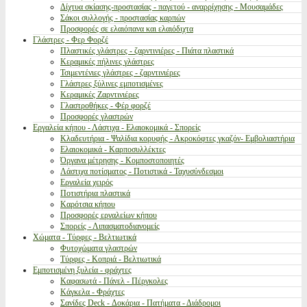
Δίχτυα σκίασης-προστασίας - παγετού - αναρρίχησης - Μουσαμάδες
Σάκοι συλλογής - προστασίας καρπών
Προσφορές σε ελαιόπανα και ελαιόδιχτα
Γλάστρες - Φερ Φορζέ
Πλαστικές γλάστρες - ζαρντινιέρες - Πιάτα πλαστικά
Κεραμικές πήλινες γλάστρες
Τσιμεντένιες γλάστρες - ζαρντινιέρες
Γλάστρες ξύλινες εμποτισμένες
Κεραμικές Ζαρντινιέρες
Γλαστροθήκες - Φέρ φορζέ
Προσφορές γλαστρών
Εργαλεία κήπου - Λάστιχα - Ελαιοκομικά - Σπορείς
Κλαδευτήρια - Ψαλίδια κορυφής - Ακροκόφτες γκαζόν- Εμβολιαστήρια
Ελαιοκομικά - Καρποσυλλέκτες
Όργανα μέτρησης - Κομποστοποιητές
Λάστιχα ποτίσματος - Ποτιστικά - Ταχυσύνδεσμοι
Εργαλεία χειρός
Ποτιστήρια πλαστικά
Καρότσια κήπου
Προσφορές εργαλείων κήπου
Σπορείς - Λιπασματοδιανομείς
Χώματα - Τύρφες - Βελτιωτικά
Φυτοχώματα γλαστρών
Τύρφες - Κοπριά - Βελτιωτικά
Εμποτισμένη ξυλεία - φράχτες
Καφασωτά - Πάνελ - Πέργκολες
Κάγκελα - Φράχτες
Σανίδες Deck - Δοκάρια - Πατήματα - Διάδρομοι