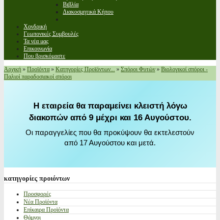
Βιβλία
Διακοσμητικά Κήπου
Χονδρική
Γεωπονικές Συμβουλές
Τα νέα μας
Επικοινωνία
Που βρισκόμαστε
Αρχική
»
Προϊόντα
»
Κατηγορίες Προϊόντων...
»
Σπόροι Φυτών
»
Βιολογικοί σπόροι -
Παλιοί παραδοσιακοί σπόροι
Η εταιρεία θα παραμείνει κλειστή λόγω
διακοπών από 9 μέχρι και 16 Αυγούστου.
Οι παραγγελίες που θα προκύψουν θα εκτελεστούν
από 17 Αυγούστου και μετά.
κατηγορίες
προιόντων
Προσφορές
Νέα Προϊόντα
Επίκαιρα Προϊόντα
Θάμνοι