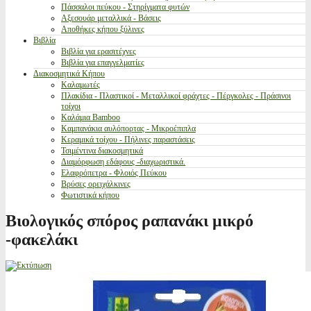
Πάσσαλοι πεύκου - Στηρίγματα φυτών
Αξεσουάρ μεταλλικά - Βάσεις
Αποθήκες κήπου ξύλινες
Βιβλία
Βιβλία για ερασιτέχνες
Βιβλία για επαγγελματίες
Διακοσμητικά Κήπου
Καλαμωτές
Πλακίδια - Πλαστικοί - Μεταλλικοί φράχτες - Πέργκολες - Πράσινοι
τοίχοι
Καλάμια Bamboo
Καμπανάκια αυλόπορτας - Μικροέπιπλα
Κεραμικά τοίχου - Πήλινες παραστάσεις
Τσιμέντινα διακοσμητικά
Διαμόρφωση εδάφους -διαχωριστικά.
Ελαφρόπετρα - Φλοιός Πεύκου
Βρύσες ορειχάλκινες
Φωτιστικά κήπου
Βιολογικός σπόρος ραπανάκι μικρό
-φακελάκι