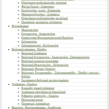
Εξαρτήματα συνδεσμολογίας πλαστικά
Φίλτρα Νερού - Λιπαντήρες
Εκτοξευτήρες νερού - Επιφανείας
Μικροεκτοξευτήρες - Σταλάκτες
Εξαρτήματα συνδεσμολογίας μεταλλικά
Προσφορές αυτόματου ποτίσματος
Φυτοφάρμακα
Μυκητοκτόνα
Εντομοκτόνα - Ακαρεοκτόνα
Ερασιτεχνικά Φυτοπροστατευτικά Προιόντα
Ζιζανιοκτόνα
Σαλιγκαροκτόνα - Κοχλιοκτόνα
Βιολογικά φάρμακα - Παγίδες
Βιολογικά Λιπάσματα
Βιολογικά Εντομοκτόνα - Ακαρεοκτόνα - Σαλιγκαροκτόνα
Βιολογικά προιόντα προστασίας
Βιολογικά Μυκητοκτόνα - Ζιζανιοκτόνα
Βιολογικές Φυτικές Ορμόνες
Βιολογικές Εντομοπαγίδες - Σαλιγκαροπαγίδες - Παγίδες ερπετών -
Κόλλες
Σκευάσματα βιολογικά για απεντομώσεις
Λιπάσματα - Ορμόνες
Κοκκώδη χημικά λιπάσματα
Λιπάσματα υδατοδιαλυτά διαφυλλικά
Ρυθμιστές ανάπτυξης - Ορμόνες
Βελτιωτικά φυτών
Προσφορές λιπασμάτων
Βιοκτόνα - Ποντικοφάρμακα - Απωθητικά