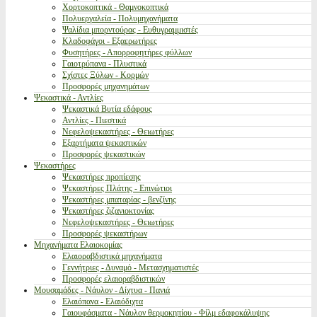
Χορτοκοπτικά - Θαμνοκοπτικά
Πολυεργαλεία - Πολυμηχανήματα
Ψαλίδια μπορντούρας - Ευθυγραμμιστές
Κλαδοφάγοι - Εξαερωτήρες
Φυσητήρες - Απορροφητήρες φύλλων
Γαιοτρύπανα - Πλυστικά
Σχίστες Ξύλων - Κορμών
Προσφορές μηχανημάτων
Ψεκαστικά - Αντλίες
Ψεκαστικά Βυτία εδάφους
Αντλίες - Πιεστικά
Νεφελοψεκαστήρες - Θειωτήρες
Εξαρτήματα ψεκαστικών
Προσφορές ψεκαστικών
Ψεκαστήρες
Ψεκαστήρες προπίεσης
Ψεκαστήρες Πλάτης - Επινώτιοι
Ψεκαστήρες μπαταρίας - βενζίνης
Ψεκαστήρες ζιζανιοκτονίας
Νεφελοψεκαστήρες - Θειωτήρες
Προσφορές ψεκαστήρων
Μηχανήματα Ελαιοκομίας
Ελαιοραβδιστικά μηχανήματα
Γεννήτριες - Δυναμό - Μετασχηματιστές
Προσφορές ελαιοραβδιστικών
Μουσαμάδες - Νάυλον - Δίχτυα - Πανιά
Ελαιόπανα - Ελαιόδιχτα
Γαιουφάσματα - Νάυλον θερμοκηπίου - Φίλμ εδαφοκάλυψης