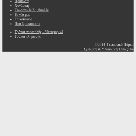
Προϊόντα
Χονδρική
Γεωπονικές Συμβουλές
Τα νέα μας
Επικοινωνία
Που βρισκόμαστε
Τρόποι αποστολής - Μεταφορικά
Τρόποι πληρωμής
©2014 Γεωπονικό Πάρκο
Σχεδίαση & Υλοποίηση DataQube