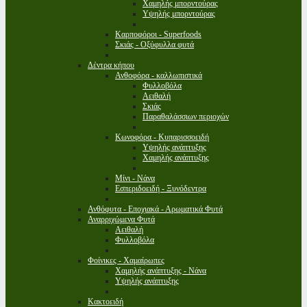
Χαμηλής μπορντούρας
Υψηλής μπορντούρας
Καρποφόροι - Superfoods
Σκιάς - Οξύφυλλα φυτά
Δέντρα κήπου
Ανθοφόρα - καλλωπιστικά
Φυλλοβόλα
Αειθαλή
Σκιάς
Παραθαλάσσιων περιοχών
Κωνοφόρα - Κυπαρισσοειδή
Υψηλής ανάπτυξης
Χαμηλής ανάπτυξης
Μίνι - Νάνα
Εσπεριδοειδή - Ξυνόδεντρα
Ανθόφυτα - Εποχιακά - Αρωματικά Φυτά
Αναρριχώμενα Φυτά
Αειθαλή
Φυλλοβόλα
Φοίνικες - Χαμαίρωπες
Χαμηλής ανάπτυξης - Νάνα
Υψηλής ανάπτυξης
Κακτοειδή