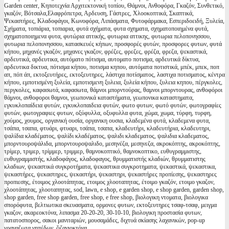
Garden center, Κηποτεχνία Αρχιτεκτονική τοπίου, Θάμνοι, Ανθοφόρα, Γκαζόν, Συνθετικό,
γκαζόν, Βότσαλα,Ελαφρόπετρα, Αρδευση, Γάστρες, Χλοοκοπτικά, Σκαπτικά,
Ψεκαστήρες, Κλαδοφάγοι, Κωνοφόρα, Λιπάσματα, Φυτοφάρμακα, Εσπεριδοειδή, Ξυλεία,
Σχήματα, τοπιάρια, τοπιαρια, φυτά σχήματα, φυτα σχηματα, σχηματοποιημένα φυτά,
σχηματοποιημενα φυτα, φυτώρια αττικής, φυτωρια αττικης, φυτωρια πελοπονησσου,
φυτωρια πελοπονησσου, κατασκευές κήπων, προσφορές φυτών, προσφορες φυτων, φυτά
κήπου, μηχανές γκαζόν, μηχανες γκαζον, φρέζες, φρεζες, φρέζα, φρεζα, ψεκαστικά,
αρδευτικά, αρδευτικα, αυτόματο πότισμα, αυτοματο ποτισμα, αρδευτικά δίκτυα,
αρδευτικα δικτυα, πότισμα κήπου, ποτισμα κηπου, αυτόματα ποτιστικά, μπέκ, μπεκ, ποπ
απ, πόπ άπ, εκτοξευτήρες, εκτοξευτηρες, λάστιχα ποτίσματος, λαστιχα ποτισματος, κέντρα
κήπου, εμποτισμένη ξυλεία, εμποτισμενη ξυλεια, ξυλεία κήπου, ξυλεια κηπου, πέργκολες,
περγκολες, καφασωτά, καφασωτα, θάμνοι μπορντούρας, θαμνοι μπορντουρας, ανθοφόροι
θάμνοι, ανθοφοροι θαμνοι, γεωπονικά καταστήματα, γεωπονικα καταστηματα,
εγκυκλοπαίδεια φυτών, εγκυκλοπαιδεια φυτών, φωτο φυτων, φωτό φυτών, φωτογραφίες
φυτών, φωτογραφιες φυτων, οξύφυλλα, οξυφυλλα φυτα, χώμα, χωμα, τύρφη, τυρφη,
χούμος, χουμος, οργανική ουσία, οργανικη ουσια, κλαδεμένα φυτά, κλαδεμενα φυτα,
τσάπα, τσαπα, φτυάρι, φτυαρι, τσάπα, τσαπα, κλαδευτήρι, κλαδευτήρια, κλαδευτηρι,
ψαλίδια κλαδέματος, ψαλίδι κλαδέματος, ψαλιδι κλαδεματος, ψαλιδια κλαδεματος,
μπορντουροψάλιδα, μπορντουροψαλιδο, μεσηνέζα, μεσηνεζα, ακροκόπτης, ακροκόπτης,
τρίμερ, τριμερ, τρίμμερ, τριμμερ, θαμνοκοπτικό, θαμνοκοπτικο, ευθυγραμμιστης,
ευθυγραμμιστής, κλαδοφάγος, κλαδοφαγος, θρυμματιστής κλαδιών, θρυμματιστης
κλαδιων, ψεκαστικά συγκροτήματα, ψεκαστικα συγκροτηματα, ψεκαστικά, ψεκαστικα,
ψεκαστήρες, ψεκαστηρες, ψεκαστήρι, ψεκαστηρι, ψεκαστήρες προπίεσης, ψεκαστηρες
προπιεσης, έτοιμος χλοοτάπητας, ετοιμος χλοοταπητας, έτοιμο γκαζόν, ετοιμο γκαζον,
χλοοτάπητας, χλοοταπητας, sod, lawn, e shop, e garden shop, e shop garden, garden shop,
shop garden, free shop garden, free shop, e free shop, βιολογικη ντοματα, βιολογικα
σπορόφυτα, βελτιωτικα σκευασματα, ορμονες φυτων, εκτοξευτηρες τσαφ-τσαφ, μειγμα
γκαζον, ακαρεοκτόνα, λιπασμα 20-20-20, 30-10-10, βιολογικη προστασία φυτων,
πατατοσπορος, σακοι μανιταριών, μουσαμάδες, διχτυά σκίασης λαχανικών, pop-up
γραναζωτα γηπέδων, ζιζανιοκτόνα