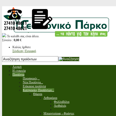
Το καλάθι σας είναι άδειο.
Σύνολο :
0,00 €
Καλώς ήρθατε
Σύνδεση | Εγγραφή
Αρχική
Η εταιρεία
Προϊόντα
Προσφορές...
Νέα Προϊόντα...
Επίκαιρα προϊόντα
Κατηγορίες Προϊόντων...
Θάμνοι
Ανθοφόροι
Φυλλοβόλοι
Αειθαλείς
Μπορντούρας - Φράχτες