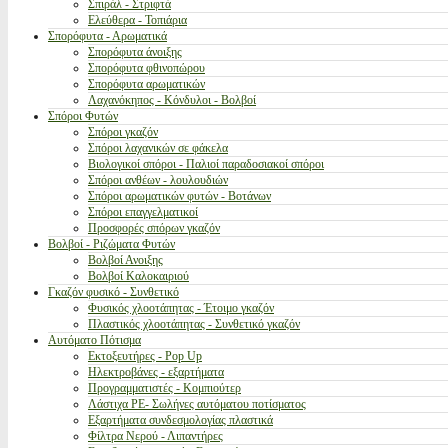
Σπιράλ - Στριφτά
Ελεύθερα - Τοπιάρια
Σπορόφυτα - Αρωματικά
Σπορόφυτα άνοιξης
Σπορόφυτα φθινοπώρου
Σπορόφυτα αρωματικών
Λαχανόκηπος - Κόνδυλοι - Βολβοί
Σπόροι Φυτών
Σπόροι γκαζόν
Σπόροι λαχανικών σε φάκελα
Βιολογικοί σπόροι - Παλιοί παραδοσιακοί σπόροι
Σπόροι ανθέων - λουλουδιών
Σπόροι αρωματικών φυτών - Βοτάνων
Σπόροι επαγγελματικοί
Προσφορές σπόρων γκαζόν
Βολβοί - Ριζώματα Φυτών
Βολβοί Ανοιξης
Βολβοί Καλοκαιριού
Γκαζόν φυσικό - Συνθετικό
Φυσικός χλοοτάπητας - Έτοιμο γκαζόν
Πλαστικός χλοοτάπητας - Συνθετικό γκαζόν
Αυτόματο Πότισμα
Εκτοξευτήρες - Pop Up
Ηλεκτροβάνες - εξαρτήματα
Προγραμματιστές - Κομπιούτερ
Λάστιχα PE- Σωλήνες αυτόματου ποτίσματος
Εξαρτήματα συνδεσμολογίας πλαστικά
Φίλτρα Νερού - Λιπαντήρες