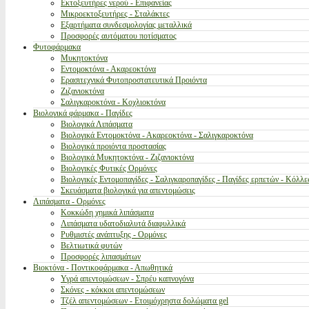
Εκτοξευτήρες νερού - Επιφανείας
Μικροεκτοξευτήρες - Σταλάκτες
Εξαρτήματα συνδεσμολογίας μεταλλικά
Προσφορές αυτόματου ποτίσματος
Φυτοφάρμακα
Μυκητοκτόνα
Εντομοκτόνα - Ακαρεοκτόνα
Ερασιτεχνικά Φυτοπροστατευτικά Προιόντα
Ζιζανιοκτόνα
Σαλιγκαροκτόνα - Κοχλιοκτόνα
Βιολογικά φάρμακα - Παγίδες
Βιολογικά Λιπάσματα
Βιολογικά Εντομοκτόνα - Ακαρεοκτόνα - Σαλιγκαροκτόνα
Βιολογικά προιόντα προστασίας
Βιολογικά Μυκητοκτόνα - Ζιζανιοκτόνα
Βιολογικές Φυτικές Ορμόνες
Βιολογικές Εντομοπαγίδες - Σαλιγκαροπαγίδες - Παγίδες ερπετών - Κόλλε
Σκευάσματα βιολογικά για απεντομώσεις
Λιπάσματα - Ορμόνες
Κοκκώδη χημικά λιπάσματα
Λιπάσματα υδατοδιαλυτά διαφυλλικά
Ρυθμιστές ανάπτυξης - Ορμόνες
Βελτιωτικά φυτών
Προσφορές λιπασμάτων
Βιοκτόνα - Ποντικοφάρμακα - Απωθητικά
Υγρά απεντομώσεων - Σπρέυ καπνογόνα
Σκόνες - κόκκοι απεντομώσεων
Τζέλ απεντομώσεων - Ετοιμόχρηστα δολώματα gel