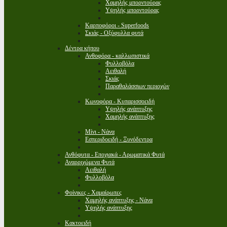
Χαμηλής μπορντούρας
Υψηλής μπορντούρας
Καρποφόροι - Superfoods
Σκιάς - Οξύφυλλα φυτά
Δέντρα κήπου
Ανθοφόρα - καλλωπιστικά
Φυλλοβόλα
Αειθαλή
Σκιάς
Παραθαλάσσιων περιοχών
Κωνοφόρα - Κυπαρισσοειδή
Υψηλής ανάπτυξης
Χαμηλής ανάπτυξης
Μίνι - Νάνα
Εσπεριδοειδή - Ξυνόδεντρα
Ανθόφυτα - Εποχιακά - Αρωματικά Φυτά
Αναρριχώμενα Φυτά
Αειθαλή
Φυλλοβόλα
Φοίνικες - Χαμαίρωπες
Χαμηλής ανάπτυξης - Νάνα
Υψηλής ανάπτυξης
Κακτοειδή