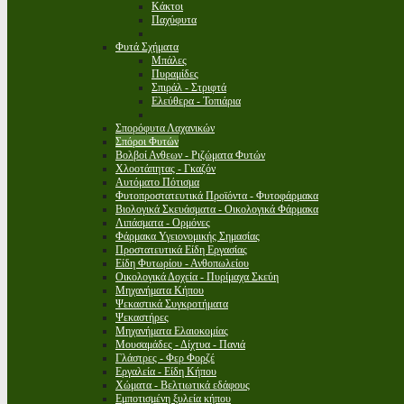
Κάκτοι
Παχύφυτα
Φυτά Σχήματα
Μπάλες
Πυραμίδες
Σπιράλ - Στριφτά
Ελεύθερα - Τοπιάρια
Σπορόφυτα Λαχανικών
Σπόροι Φυτών
Βολβοί Ανθεων - Ριζώματα Φυτών
Χλοοτάπητας - Γκαζόν
Αυτόματο Πότισμα
Φυτοπροστατευτικά Προϊόντα - Φυτοφάρμακα
Βιολογικά Σκευάσματα - Οικολογικά Φάρμακα
Λιπάσματα - Ορμόνες
Φάρμακα Υγειονομικής Σημασίας
Προστατευτικά Είδη Εργασίας
Είδη Φυτωρίου - Ανθοπωλείου
Οικολογικά Δοχεία - Πυρίμαχα Σκεύη
Μηχανήματα Κήπου
Ψεκαστικά Συγκροτήματα
Ψεκαστήρες
Μηχανήματα Ελαιοκομίας
Μουσαμάδες - Δίχτυα - Πανιά
Γλάστρες - Φερ Φορζέ
Εργαλεία - Είδη Κήπου
Χώματα - Βελτιωτικά εδάφους
Εμποτισμένη ξυλεία κήπου