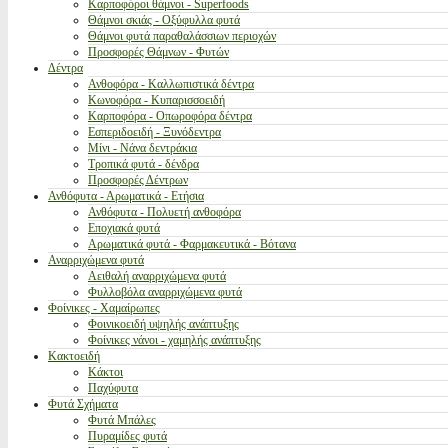
Καρποφόροι θάμνοι - Superfoods
Θάμνοι σκιάς - Οξύφυλλα φυτά
Θάμνοι φυτά παραθαλάσσιων περιοχών
Προσφορές Θάμνων - Φυτών
Δέντρα
Ανθοφόρα - Καλλωπιστικά δέντρα
Κωνοφόρα - Κυπαρισσοειδή
Καρποφόρα - Οπωροφόρα δέντρα
Εσπεριδοειδή - Ξυνόδεντρα
Μίνι - Νάνα δεντράκια
Τροπικά φυτά - δένδρα
Προσφορές Δέντρων
Ανθόφυτα - Αρωματικά - Ετήσια
Ανθόφυτα - Πολυετή ανθοφόρα
Εποχιακά φυτά
Αρωματικά φυτά - Φαρμακευτικά - Βότανα
Αναρριχώμενα φυτά
Αειθαλή αναρριχώμενα φυτά
Φυλλοβόλα αναρριχώμενα φυτά
Φοίνικες - Χαμαίρωπες
Φοινικοειδή υψηλής ανάπτυξης
Φοίνικες νάνοι - χαμηλής ανάπτυξης
Κακτοειδή
Κάκτοι
Παχύφυτα
Φυτά Σχήματα
Φυτά Μπάλες
Πυραμίδες φυτά