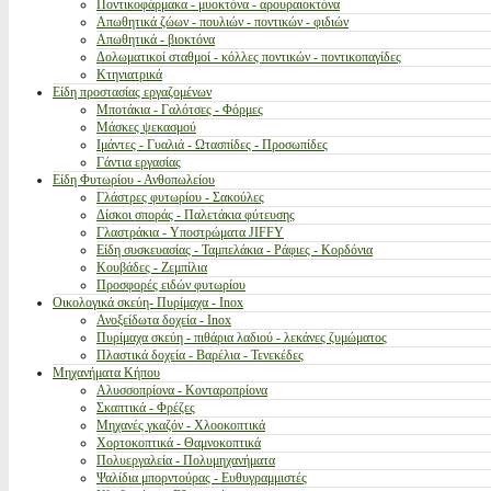
Ποντικοφάρμακα - μυοκτόνα - αρουραιοκτόνα
Απωθητικά ζώων - πουλιών - ποντικών - φιδιών
Απωθητικά - βιοκτόνα
Δολωματικοί σταθμοί - κόλλες ποντικών - ποντικοπαγίδες
Κτηνιατρικά
Είδη προστασίας εργαζομένων
Μποτάκια - Γαλότσες - Φόρμες
Μάσκες ψεκασμού
Ιμάντες - Γυαλιά - Ωτασπίδες - Προσωπίδες
Γάντια εργασίας
Είδη Φυτωρίου - Ανθοπωλείου
Γλάστρες φυτωρίου - Σακούλες
Δίσκοι σποράς - Παλετάκια φύτευσης
Γλαστράκια - Υποστρώματα JIFFY
Είδη συσκευασίας - Ταμπελάκια - Ράφιες - Κορδόνια
Κουβάδες - Ζεμπίλια
Προσφορές ειδών φυτωρίου
Οικολογικά σκεύη- Πυρίμαχα - Inox
Ανοξείδωτα δοχεία - Inox
Πυρίμαχα σκεύη - πιθάρια λαδιού - λεκάνες ζυμώματος
Πλαστικά δοχεία - Βαρέλια - Τενεκέδες
Μηχανήματα Κήπου
Αλυσσοπρίονα - Κονταροπρίονα
Σκαπτικά - Φρέζες
Μηχανές γκαζόν - Χλοοκοπτικά
Χορτοκοπτικά - Θαμνοκοπτικά
Πολυεργαλεία - Πολυμηχανήματα
Ψαλίδια μπορντούρας - Ευθυγραμμιστές