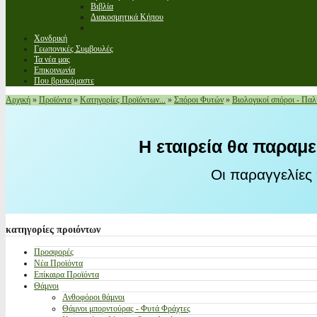
Βιβλία
Διακοσμητικά Κήπου
Χονδρική
Γεωπονικές Συμβουλές
Τα νέα μας
Επικοινωνία
Που βρισκόμαστε
Αρχική
»
Προϊόντα
»
Κατηγορίες Προϊόντων...
»
Σπόροι Φυτών
»
Βιολογικοί σπόροι - Παλ
Η εταιρεία θα παραμε
Οι παραγγελίες
κατηγορίες
προιόντων
Προσφορές
Νέα Προϊόντα
Επίκαιρα Προϊόντα
Θάμνοι
Ανθοφόροι θάμνοι
Θάμνοι μπορντούρας - Φυτά Φράχτες