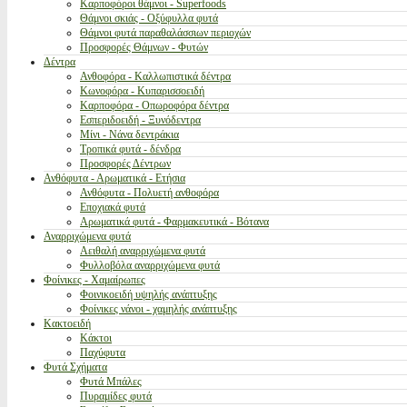
Καρποφόροι θάμνοι - Superfoods
Θάμνοι σκιάς - Οξύφυλλα φυτά
Θάμνοι φυτά παραθαλάσσιων περιοχών
Προσφορές Θάμνων - Φυτών
Δέντρα
Ανθοφόρα - Καλλωπιστικά δέντρα
Κωνοφόρα - Κυπαρισσοειδή
Καρποφόρα - Οπωροφόρα δέντρα
Εσπεριδοειδή - Ξυνόδεντρα
Μίνι - Νάνα δεντράκια
Τροπικά φυτά - δένδρα
Προσφορές Δέντρων
Ανθόφυτα - Αρωματικά - Ετήσια
Ανθόφυτα - Πολυετή ανθοφόρα
Εποχιακά φυτά
Αρωματικά φυτά - Φαρμακευτικά - Βότανα
Αναρριχώμενα φυτά
Αειθαλή αναρριχώμενα φυτά
Φυλλοβόλα αναρριχώμενα φυτά
Φοίνικες - Χαμαίρωπες
Φοινικοειδή υψηλής ανάπτυξης
Φοίνικες νάνοι - χαμηλής ανάπτυξης
Κακτοειδή
Κάκτοι
Παχύφυτα
Φυτά Σχήματα
Φυτά Μπάλες
Πυραμίδες φυτά