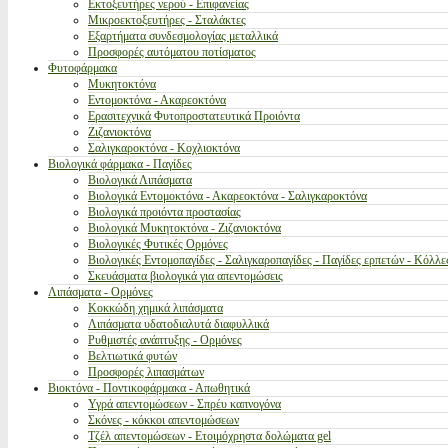
Εκτοξευτήρες νερού - Επιφανείας
Μικροεκτοξευτήρες - Σταλάκτες
Εξαρτήματα συνδεσμολογίας μεταλλικά
Προσφορές αυτόματου ποτίσματος
Φυτοφάρμακα
Μυκητοκτόνα
Εντομοκτόνα - Ακαρεοκτόνα
Ερασιτεχνικά Φυτοπροστατευτικά Προιόντα
Ζιζανιοκτόνα
Σαλιγκαροκτόνα - Κοχλιοκτόνα
Βιολογικά φάρμακα - Παγίδες
Βιολογικά Λιπάσματα
Βιολογικά Εντομοκτόνα - Ακαρεοκτόνα - Σαλιγκαροκτόνα
Βιολογικά προιόντα προστασίας
Βιολογικά Μυκητοκτόνα - Ζιζανιοκτόνα
Βιολογικές Φυτικές Ορμόνες
Βιολογικές Εντομοπαγίδες - Σαλιγκαροπαγίδες - Παγίδες ερπετών - Κόλλε
Σκευάσματα βιολογικά για απεντομώσεις
Λιπάσματα - Ορμόνες
Κοκκώδη χημικά λιπάσματα
Λιπάσματα υδατοδιαλυτά διαφυλλικά
Ρυθμιστές ανάπτυξης - Ορμόνες
Βελτιωτικά φυτών
Προσφορές λιπασμάτων
Βιοκτόνα - Ποντικοφάρμακα - Απωθητικά
Υγρά απεντομώσεων - Σπρέυ καπνογόνα
Σκόνες - κόκκοι απεντομώσεων
Τζέλ απεντομώσεων - Ετοιμόχρηστα δολώματα gel