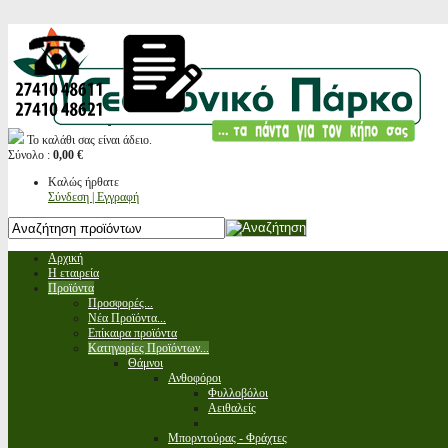
Το καλάθι σας είναι άδειο.
Σύνολο :
0,00 €
Καλώς ήρθατε
Σύνδεση | Εγγραφή
Αρχική
Η εταιρεία
Προϊόντα
Προσφορές...
Νέα Προϊόντα...
Επίκαιρα προϊόντα
Κατηγορίες Προϊόντων...
Θάμνοι
Ανθοφόροι
Φυλλοβόλοι
Αειθαλείς
Μπορντούρας - Φράχτες