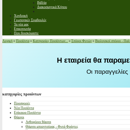
Βιβλία
Διακοσμητικά Κήπου
Χονδρική
Γεωπονικές Συμβουλές
Τα νέα μας
Επικοινωνία
Που βρισκόμαστε
Αρχική
»
Προϊόντα
»
Κατηγορίες Προϊόντων...
»
Σπόροι Φυτών
»
Βιολογικοί σπόροι - Παλ
Η εταιρεία θα παραμε
Οι παραγγελίες
κατηγορίες
προιόντων
Προσφορές
Νέα Προϊόντα
Επίκαιρα Προϊόντα
Θάμνοι
Ανθοφόροι θάμνοι
Θάμνοι μπορντούρας - Φυτά Φράχτες