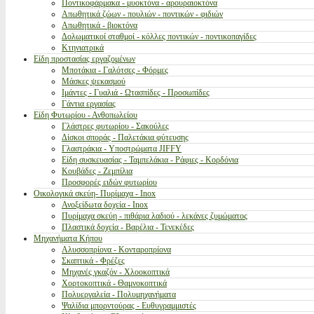
Ποντικοφάρμακα - μυοκτόνα - αρουραιοκτόνα
Απωθητικά ζώων - πουλιών - ποντικών - φιδιών
Απωθητικά - βιοκτόνα
Δολωματικοί σταθμοί - κόλλες ποντικών - ποντικοπαγίδες
Κτηνιατρικά
Είδη προστασίας εργαζομένων
Μποτάκια - Γαλότσες - Φόρμες
Μάσκες ψεκασμού
Ιμάντες - Γυαλιά - Ωτασπίδες - Προσωπίδες
Γάντια εργασίας
Είδη Φυτωρίου - Ανθοπωλείου
Γλάστρες φυτωρίου - Σακούλες
Δίσκοι σποράς - Παλετάκια φύτευσης
Γλαστράκια - Υποστρώματα JIFFY
Είδη συσκευασίας - Ταμπελάκια - Ράφιες - Κορδόνια
Κουβάδες - Ζεμπίλια
Προσφορές ειδών φυτωρίου
Οικολογικά σκεύη- Πυρίμαχα - Inox
Ανοξείδωτα δοχεία - Inox
Πυρίμαχα σκεύη - πιθάρια λαδιού - λεκάνες ζυμώματος
Πλαστικά δοχεία - Βαρέλια - Τενεκέδες
Μηχανήματα Κήπου
Αλυσσοπρίονα - Κονταροπρίονα
Σκαπτικά - Φρέζες
Μηχανές γκαζόν - Χλοοκοπτικά
Χορτοκοπτικά - Θαμνοκοπτικά
Πολυεργαλεία - Πολυμηχανήματα
Ψαλίδια μπορντούρας - Ευθυγραμμιστές