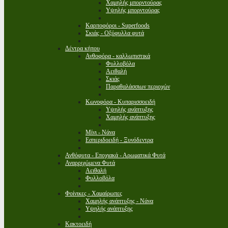
Χαμηλής μπορντούρας
Υψηλής μπορντούρας
Καρποφόροι - Superfoods
Σκιάς - Οξύφυλλα φυτά
Δέντρα κήπου
Ανθοφόρα - καλλωπιστικά
Φυλλοβόλα
Αειθαλή
Σκιάς
Παραθαλάσσιων περιοχών
Κωνοφόρα - Κυπαρισσοειδή
Υψηλής ανάπτυξης
Χαμηλής ανάπτυξης
Μίνι - Νάνα
Εσπεριδοειδή - Ξυνόδεντρα
Ανθόφυτα - Εποχιακά - Αρωματικά Φυτά
Αναρριχώμενα Φυτά
Αειθαλή
Φυλλοβόλα
Φοίνικες - Χαμαίρωπες
Χαμηλής ανάπτυξης - Νάνα
Υψηλής ανάπτυξης
Κακτοειδή