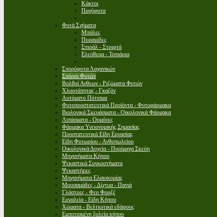
Κάκτοι
Παχύφυτα
Φυτά Σχήματα
Μπάλες
Πυραμίδες
Σπιράλ - Στριφτά
Ελεύθερα - Τοπιάρια
Σπορόφυτα Λαχανικών
Σπόροι Φυτών
Βολβοί Ανθεων - Ριζώματα Φυτών
Χλοοτάπητας - Γκαζόν
Αυτόματο Πότισμα
Φυτοπροστατευτικά Προϊόντα - Φυτοφάρμακα
Βιολογικά Σκευάσματα - Οικολογικά Φάρμακα
Λιπάσματα - Ορμόνες
Φάρμακα Υγειονομικής Σημασίας
Προστατευτικά Είδη Εργασίας
Είδη Φυτωρίου - Ανθοπωλείου
Οικολογικά Δοχεία - Πυρίμαχα Σκεύη
Μηχανήματα Κήπου
Ψεκαστικά Συγκροτήματα
Ψεκαστήρες
Μηχανήματα Ελαιοκομίας
Μουσαμάδες - Δίχτυα - Πανιά
Γλάστρες - Φερ Φορζέ
Εργαλεία - Είδη Κήπου
Χώματα - Βελτιωτικά εδάφους
Εμποτισμένη ξυλεία κήπου