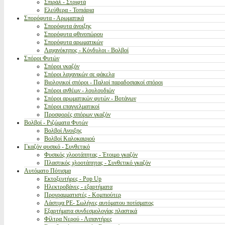
Σπιράλ - Στριφτά
Ελεύθερα - Τοπιάρια
Σπορόφυτα - Αρωματικά
Σπορόφυτα άνοιξης
Σπορόφυτα φθινοπώρου
Σπορόφυτα αρωματικών
Λαχανόκηπος - Κόνδυλοι - Βολβοί
Σπόροι Φυτών
Σπόροι γκαζόν
Σπόροι λαχανικών σε φάκελα
Βιολογικοί σπόροι - Παλιοί παραδοσιακοί σπόροι
Σπόροι ανθέων - λουλουδιών
Σπόροι αρωματικών φυτών - Βοτάνων
Σπόροι επαγγελματικοί
Προσφορές σπόρων γκαζόν
Βολβοί - Ριζώματα Φυτών
Βολβοί Ανοιξης
Βολβοί Καλοκαιριού
Γκαζόν φυσικό - Συνθετικό
Φυσικός χλοοτάπητας - Έτοιμο γκαζόν
Πλαστικός χλοοτάπητας - Συνθετικό γκαζόν
Αυτόματο Πότισμα
Εκτοξευτήρες - Pop Up
Ηλεκτροβάνες - εξαρτήματα
Προγραμματιστές - Κομπιούτερ
Λάστιχα PE- Σωλήνες αυτόματου ποτίσματος
Εξαρτήματα συνδεσμολογίας πλαστικά
Φίλτρα Νερού - Λιπαντήρες