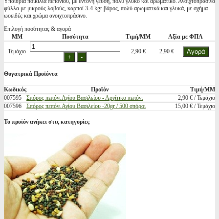
Υπαίθρια ποικιλία πεπονιού, με έντονη γεύση, πολύ γλυκό και αρωματικό. Ανοιχτοπράσινα
φύλλα με μικρούς λοβούς, καρποί 3-4 kgr βάρος, πολύ αρωματικά και γλυκά, με σχήμα
ωοειδές και χρώμα ανοιχτοπράσινο.
Επιλογή ποσότητας & αγορά
ΜΜ
Ποσότητα
Τιμή/ΜΜ
Αξία με ΦΠΑ
Τεμάχιο
2,90 €
2,90 €
Θυγατρικά Προϊόντα
Κωδικός
Προϊόν
Τιμή/ΜΜ
007595
Σπόρος πεπόνι Αγίου Βασιλείου - Αργίτικο πεπόνι
2,90 € / Τεμάχιο
007596
Σπόρος πεπόνι Αγίου Βασιλείου -20gr / 500 σπόροι
15,00 € / Τεμάχιο
Το προϊόν ανήκει στις κατηγορίες