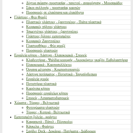
Δίχτυα σκίασης-προστασίας - παγετού - αναρρίχησης - Μουσαμάδες
Σάκοι συλλογής - προστασίας καρπών
Προσφορές σε ελαιόπανα και ελαιόδιχτα
Γλάστρες - Φερ Φορζέ
Πλαστικές γλάστρες - ζαρντινιέρες - Πιάτα πλαστικά
Κεραμικές πήλινες γλάστρες
Τσιμεντένιες γλάστρες - ζαρντινιέρες
Γλάστρες ξύλινες εμποτισμένες
Κεραμικές Ζαρντινιέρες
Γλαστροθήκες - Φέρ φορζέ
Προσφορές γλαστρών
Εργαλεία κήπου - Λάστιχα - Ελαιοκομικά - Σπορείς
Κλαδευτήρια - Ψαλίδια κορυφής - Ακροκόφτες γκαζόν- Εμβολιαστήρια
Ελαιοκομικά - Καρποσυλλέκτες
Όργανα μέτρησης - Κομποστοποιητές
Λάστιχα ποτίσματος - Ποτιστικά - Ταχυσύνδεσμοι
Εργαλεία χειρός
Ποτιστήρια πλαστικά
Καρότσια κήπου
Προσφορές εργαλείων κήπου
Σπορείς - Λιπασματοδιανομείς
Χώματα - Τύρφες - Βελτιωτικά
Φυτοχώματα γλαστρών
Τύρφες - Κοπριά - Βελτιωτικά
Εμποτισμένη ξυλεία - φράχτες
Καφασωτά - Πάνελ - Πέργκολες
Κάγκελα - Φράχτες
Σανίδες Deck - Δοκάρια - Πατήματα - Διάδρομοι