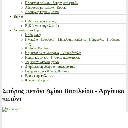
Πάσσαλοι πεύκου - Στηρίγματα φυτών
Αξεσουάρ μεταλλικά - Βάσεις
Αποθήκες κήπου ξύλινες
Βιβλία
Βιβλία για ερασιτέχνες
Βιβλία για επαγγελματίες
Διακοσμητικά Κήπου
Καλαμωτές
Πλακίδια - Πλαστικοί - Μεταλλικοί φράχτες - Πέργκολες - Πράσινοι
τοίχοι
Καλάμια Bamboo
Καμπανάκια αυλόπορτας - Μικροέπιπλα
Κεραμικά τοίχου - Πήλινες παραστάσεις
Τσιμέντινα διακοσμητικά
Διαμόρφωση εδάφους -διαχωριστικά.
Ελαφρόπετρα - Φλοιός Πεύκου
Βρύσες ορειχάλκινες
Φωτιστικά κήπου
Σπόρος πεπόνι Αγίου Βασιλείου - Αργίτικο
πεπόνι