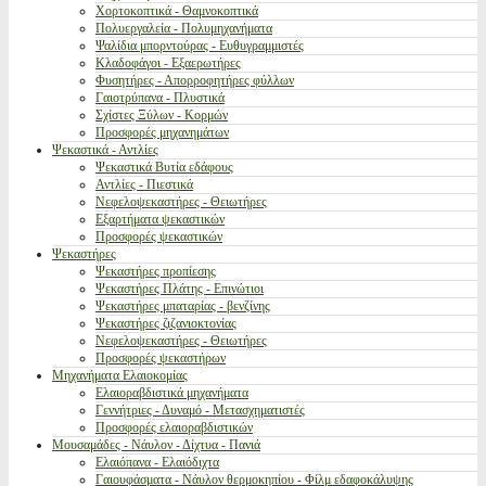
Χορτοκοπτικά - Θαμνοκοπτικά
Πολυεργαλεία - Πολυμηχανήματα
Ψαλίδια μπορντούρας - Ευθυγραμμιστές
Κλαδοφάγοι - Εξαερωτήρες
Φυσητήρες - Απορροφητήρες φύλλων
Γαιοτρύπανα - Πλυστικά
Σχίστες Ξύλων - Κορμών
Προσφορές μηχανημάτων
Ψεκαστικά - Αντλίες
Ψεκαστικά Βυτία εδάφους
Αντλίες - Πιεστικά
Νεφελοψεκαστήρες - Θειωτήρες
Εξαρτήματα ψεκαστικών
Προσφορές ψεκαστικών
Ψεκαστήρες
Ψεκαστήρες προπίεσης
Ψεκαστήρες Πλάτης - Επινώτιοι
Ψεκαστήρες μπαταρίας - βενζίνης
Ψεκαστήρες ζιζανιοκτονίας
Νεφελοψεκαστήρες - Θειωτήρες
Προσφορές ψεκαστήρων
Μηχανήματα Ελαιοκομίας
Ελαιοραβδιστικά μηχανήματα
Γεννήτριες - Δυναμό - Μετασχηματιστές
Προσφορές ελαιοραβδιστικών
Μουσαμάδες - Νάυλον - Δίχτυα - Πανιά
Ελαιόπανα - Ελαιόδιχτα
Γαιουφάσματα - Νάυλον θερμοκηπίου - Φίλμ εδαφοκάλυψης