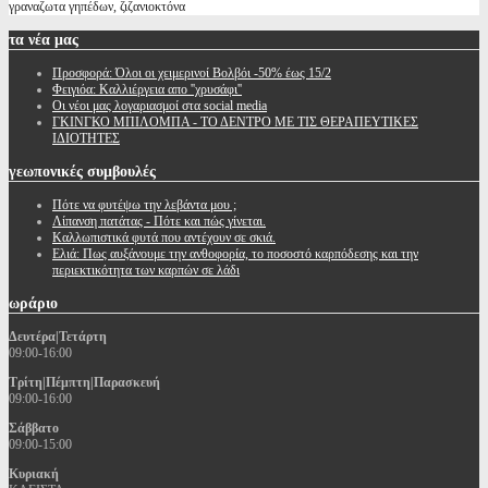
γραναζωτα γηπέδων, ζιζανιοκτόνα
τα
νέα μας
Προσφορά: Όλοι οι χειμερινοί Βολβόι -50% έως 15/2
Φειγιόα: Καλλιέργεια απο ''χρυσάφι''
Oι νέοι μας λογαριασμοί στα social media
ΓΚΙΝΓΚΟ ΜΠΙΛΟΜΠΑ - ΤΟ ΔΕΝΤΡΟ ΜΕ ΤΙΣ ΘΕΡΑΠΕΥΤΙΚΕΣ
ΙΔΙΟΤΗΤΕΣ
γεωπονικές
συμβουλές
Πότε να φυτέψω την λεβάντα μου ;
Λίπανση πατάτας - Πότε και πώς γίνεται.
Καλλωπιστικά φυτά που αντέχουν σε σκιά.
Ελιά: Πως αυξάνουμε την ανθοφορία, το ποσοστό καρπόδεσης και την
περιεκτικότητα των καρπών σε λάδι
ωράριο
Δευτέρα|Τετάρτη
09:00-16:00
Τρίτη|Πέμπτη|Παρασκευή
09:00-16:00
Σάββατο
09:00-15:00
Κυριακή