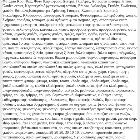
Φυτώρια Κορινθίας, Φυτά Καρποφόρα, Δέντρα, Γλάστρες, Αυτόματο πότισμα, Κήπος,
Garden center, Κηποτεχνία Αρχιτεκτονική τοπίου, Θάμνοι, Ανθοφόρα, Γκαζόν, Συνθετικό,
γκαζόν, Βότσαλα,Ελαφρόπετρα, Αρδευση, Γάστρες, Χλοοκοπτικά, Σκαπτικά,
Ψεκαστήρες, Κλαδοφάγοι, Κωνοφόρα, Λιπάσματα, Φυτοφάρμακα, Εσπεριδοειδή, Ξυλεία,
Σχήματα, τοπιάρια, τοπιαρια, φυτά σχήματα, φυτα σχηματα, σχηματοποιημένα φυτά,
σχηματοποιημενα φυτα, φυτώρια αττικής, φυτωρια αττικης, φυτωρια πελοπονησσου,
φυτωρια πελοπονησσου, κατασκευές κήπων, προσφορές φυτών, προσφορες φυτων, φυτά
κήπου, μηχανές γκαζόν, μηχανες γκαζον, φρέζες, φρεζες, φρέζα, φρεζα, ψεκαστικά,
αρδευτικά, αρδευτικα, αυτόματο πότισμα, αυτοματο ποτισμα, αρδευτικά δίκτυα,
αρδευτικα δικτυα, πότισμα κήπου, ποτισμα κηπου, αυτόματα ποτιστικά, μπέκ, μπεκ, ποπ
απ, πόπ άπ, εκτοξευτήρες, εκτοξευτηρες, λάστιχα ποτίσματος, λαστιχα ποτισματος, κέντρα
κήπου, εμποτισμένη ξυλεία, εμποτισμενη ξυλεια, ξυλεία κήπου, ξυλεια κηπου, πέργκολες,
περγκολες, καφασωτά, καφασωτα, θάμνοι μπορντούρας, θαμνοι μπορντουρας, ανθοφόροι
θάμνοι, ανθοφοροι θαμνοι, γεωπονικά καταστήματα, γεωπονικα καταστηματα,
εγκυκλοπαίδεια φυτών, εγκυκλοπαιδεια φυτών, φωτο φυτων, φωτό φυτών, φωτογραφίες
φυτών, φωτογραφιες φυτων, οξύφυλλα, οξυφυλλα φυτα, χώμα, χωμα, τύρφη, τυρφη,
χούμος, χουμος, οργανική ουσία, οργανικη ουσια, κλαδεμένα φυτά, κλαδεμενα φυτα,
τσάπα, τσαπα, φτυάρι, φτυαρι, τσάπα, τσαπα, κλαδευτήρι, κλαδευτήρια, κλαδευτηρι,
ψαλίδια κλαδέματος, ψαλίδι κλαδέματος, ψαλιδι κλαδεματος, ψαλιδια κλαδεματος,
μπορντουροψάλιδα, μπορντουροψαλιδο, μεσηνέζα, μεσηνεζα, ακροκόπτης, ακροκόπτης,
τρίμερ, τριμερ, τρίμμερ, τριμμερ, θαμνοκοπτικό, θαμνοκοπτικο, ευθυγραμμιστης,
ευθυγραμμιστής, κλαδοφάγος, κλαδοφαγος, θρυμματιστής κλαδιών, θρυμματιστης
κλαδιων, ψεκαστικά συγκροτήματα, ψεκαστικα συγκροτηματα, ψεκαστικά, ψεκαστικα,
ψεκαστήρες, ψεκαστηρες, ψεκαστήρι, ψεκαστηρι, ψεκαστήρες προπίεσης, ψεκαστηρες
προπιεσης, έτοιμος χλοοτάπητας, ετοιμος χλοοταπητας, έτοιμο γκαζόν, ετοιμο γκαζον,
χλοοτάπητας, χλοοταπητας, sod, lawn, e shop, e garden shop, e shop garden, garden shop,
shop garden, free shop garden, free shop, e free shop, βιολογικη ντοματα, βιολογικα
σπορόφυτα, βελτιωτικα σκευασματα, ορμονες φυτων, εκτοξευτηρες τσαφ-τσαφ, μειγμα
γκαζον, ακαρεοκτόνα, λιπασμα 20-20-20, 30-10-10, βιολογικη προστασία φυτων,
πατατοσπορος, σακοι μανιταριών, μουσαμάδες, διχτυά σκίασης λαχανικών, pop-up