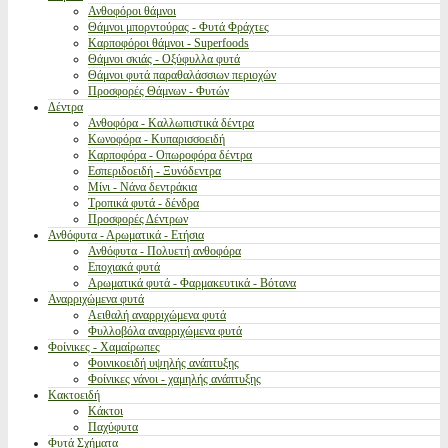
Ανθοφόροι θάμνοι
Θάμνοι μπορντούρας - Φυτά Φράχτες
Καρποφόροι θάμνοι - Superfoods
Θάμνοι σκιάς - Οξύφυλλα φυτά
Θάμνοι φυτά παραθαλάσσιων περιοχών
Προσφορές Θάμνων - Φυτών
Δέντρα
Ανθοφόρα - Καλλωπιστικά δέντρα
Κωνοφόρα - Κυπαρισσοειδή
Καρποφόρα - Οπωροφόρα δέντρα
Εσπεριδοειδή - Ξυνόδεντρα
Μίνι - Νάνα δεντράκια
Τροπικά φυτά - δένδρα
Προσφορές Δέντρων
Ανθόφυτα - Αρωματικά - Ετήσια
Ανθόφυτα - Πολυετή ανθοφόρα
Εποχιακά φυτά
Αρωματικά φυτά - Φαρμακευτικά - Βότανα
Αναρριχώμενα φυτά
Αειθαλή αναρριχώμενα φυτά
Φυλλοβόλα αναρριχώμενα φυτά
Φοίνικες - Χαμαίρωπες
Φοινικοειδή υψηλής ανάπτυξης
Φοίνικες νάνοι - χαμηλής ανάπτυξης
Κακτοειδή
Κάκτοι
Παχύφυτα
Φυτά Σχήματα