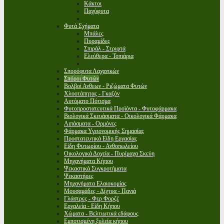
Κάκτοι
Παχύφυτα
Φυτά Σχήματα
Μπάλες
Πυραμίδες
Σπιράλ - Στριφτά
Ελεύθερα - Τοπιάρια
Σπορόφυτα Λαχανικών
Σπόροι Φυτών
Βολβοί Ανθεων - Ριζώματα Φυτών
Χλοοτάπητας - Γκαζόν
Αυτόματο Πότισμα
Φυτοπροστατευτικά Προϊόντα - Φυτοφάρμακα
Βιολογικά Σκευάσματα - Οικολογικά Φάρμακα
Λιπάσματα - Ορμόνες
Φάρμακα Υγειονομικής Σημασίας
Προστατευτικά Είδη Εργασίας
Είδη Φυτωρίου - Ανθοπωλείου
Οικολογικά Δοχεία - Πυρίμαχα Σκεύη
Μηχανήματα Κήπου
Ψεκαστικά Συγκροτήματα
Ψεκαστήρες
Μηχανήματα Ελαιοκομίας
Μουσαμάδες - Δίχτυα - Πανιά
Γλάστρες - Φερ Φορζέ
Εργαλεία - Είδη Κήπου
Χώματα - Βελτιωτικά εδάφους
Εμποτισμένη ξυλεία κήπου