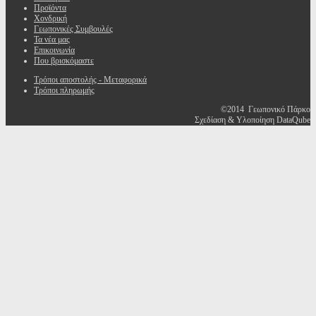
Προϊόντα
Χονδρική
Γεωπονικές Συμβουλές
Τα νέα μας
Επικοινωνία
Που βρισκόμαστε
Τρόποι αποστολής - Μεταφορικά
Τρόποι πληρωμής
©2014 Γεωπονικό Πάρκο
Σχεδίαση & Υλοποίηση DataQube