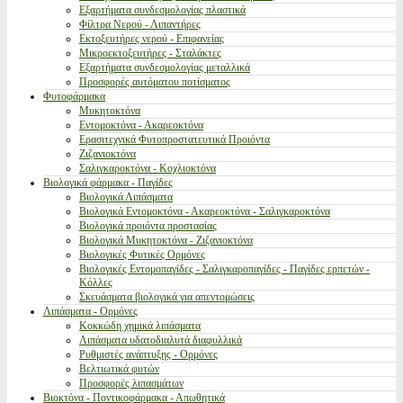
Εξαρτήματα συνδεσμολογίας πλαστικά
Φίλτρα Νερού - Λιπαντήρες
Εκτοξευτήρες νερού - Επιφανείας
Μικροεκτοξευτήρες - Σταλάκτες
Εξαρτήματα συνδεσμολογίας μεταλλικά
Προσφορές αυτόματου ποτίσματος
Φυτοφάρμακα
Μυκητοκτόνα
Εντομοκτόνα - Ακαρεοκτόνα
Ερασιτεχνικά Φυτοπροστατευτικά Προιόντα
Ζιζανιοκτόνα
Σαλιγκαροκτόνα - Κοχλιοκτόνα
Βιολογικά φάρμακα - Παγίδες
Βιολογικά Λιπάσματα
Βιολογικά Εντομοκτόνα - Ακαρεοκτόνα - Σαλιγκαροκτόνα
Βιολογικά προιόντα προστασίας
Βιολογικά Μυκητοκτόνα - Ζιζανιοκτόνα
Βιολογικές Φυτικές Ορμόνες
Βιολογικές Εντομοπαγίδες - Σαλιγκαροπαγίδες - Παγίδες ερπετών -
Κόλλες
Σκευάσματα βιολογικά για απεντομώσεις
Λιπάσματα - Ορμόνες
Κοκκώδη χημικά λιπάσματα
Λιπάσματα υδατοδιαλυτά διαφυλλικά
Ρυθμιστές ανάπτυξης - Ορμόνες
Βελτιωτικά φυτών
Προσφορές λιπασμάτων
Βιοκτόνα - Ποντικοφάρμακα - Απωθητικά