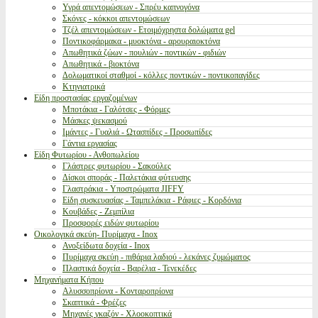
Υγρά απεντομώσεων - Σπρέυ καπνογόνα
Σκόνες - κόκκοι απεντομώσεων
Τζέλ απεντομώσεων - Ετοιμόχρηστα δολώματα gel
Ποντικοφάρμακα - μυοκτόνα - αρουραιοκτόνα
Απωθητικά ζώων - πουλιών - ποντικών - φιδιών
Απωθητικά - βιοκτόνα
Δολωματικοί σταθμοί - κόλλες ποντικών - ποντικοπαγίδες
Κτηνιατρικά
Είδη προστασίας εργαζομένων
Μποτάκια - Γαλότσες - Φόρμες
Μάσκες ψεκασμού
Ιμάντες - Γυαλιά - Ωτασπίδες - Προσωπίδες
Γάντια εργασίας
Είδη Φυτωρίου - Ανθοπωλείου
Γλάστρες φυτωρίου - Σακούλες
Δίσκοι σποράς - Παλετάκια φύτευσης
Γλαστράκια - Υποστρώματα JIFFY
Είδη συσκευασίας - Ταμπελάκια - Ράφιες - Κορδόνια
Κουβάδες - Ζεμπίλια
Προσφορές ειδών φυτωρίου
Οικολογικά σκεύη- Πυρίμαχα - Inox
Ανοξείδωτα δοχεία - Inox
Πυρίμαχα σκεύη - πιθάρια λαδιού - λεκάνες ζυμώματος
Πλαστικά δοχεία - Βαρέλια - Τενεκέδες
Μηχανήματα Κήπου
Αλυσσοπρίονα - Κονταροπρίονα
Σκαπτικά - Φρέζες
Μηχανές γκαζόν - Χλοοκοπτικά