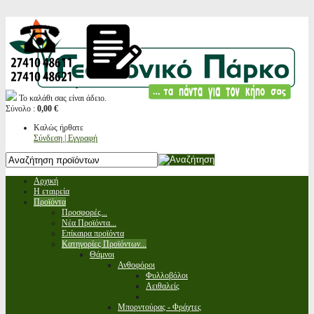
Το καλάθι σας είναι άδειο.
Σύνολο :
0,00 €
Καλώς ήρθατε
Σύνδεση | Εγγραφή
Αρχική
Η εταιρεία
Προϊόντα
Προσφορές...
Νέα Προϊόντα...
Επίκαιρα προϊόντα
Κατηγορίες Προϊόντων...
Θάμνοι
Ανθοφόροι
Φυλλοβόλοι
Αειθαλείς
Μπορντούρας - Φράχτες