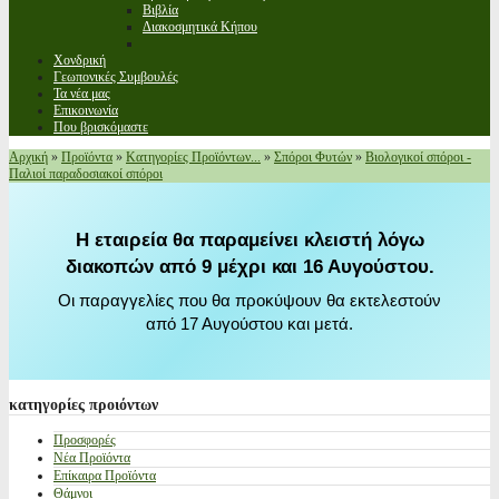
Βιβλία
Διακοσμητικά Κήπου
Χονδρική
Γεωπονικές Συμβουλές
Τα νέα μας
Επικοινωνία
Που βρισκόμαστε
Αρχική
»
Προϊόντα
»
Κατηγορίες Προϊόντων...
»
Σπόροι Φυτών
»
Βιολογικοί σπόροι -
Παλιοί παραδοσιακοί σπόροι
Η εταιρεία θα παραμείνει κλειστή λόγω
διακοπών από 9 μέχρι και 16 Αυγούστου.
Οι παραγγελίες που θα προκύψουν θα εκτελεστούν
από 17 Αυγούστου και μετά.
κατηγορίες
προιόντων
Προσφορές
Νέα Προϊόντα
Επίκαιρα Προϊόντα
Θάμνοι