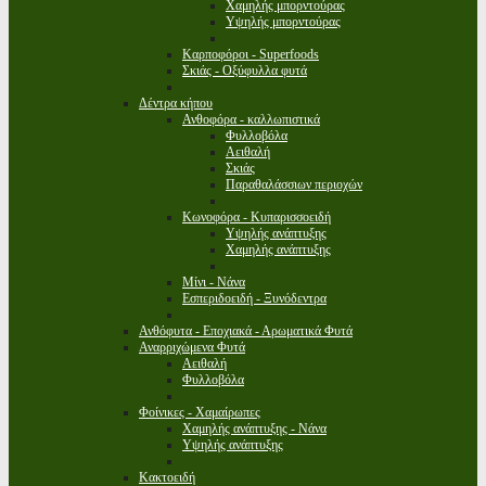
Χαμηλής μπορντούρας
Υψηλής μπορντούρας
Καρποφόροι - Superfoods
Σκιάς - Οξύφυλλα φυτά
Δέντρα κήπου
Ανθοφόρα - καλλωπιστικά
Φυλλοβόλα
Αειθαλή
Σκιάς
Παραθαλάσσιων περιοχών
Κωνοφόρα - Κυπαρισσοειδή
Υψηλής ανάπτυξης
Χαμηλής ανάπτυξης
Μίνι - Νάνα
Εσπεριδοειδή - Ξυνόδεντρα
Ανθόφυτα - Εποχιακά - Αρωματικά Φυτά
Αναρριχώμενα Φυτά
Αειθαλή
Φυλλοβόλα
Φοίνικες - Χαμαίρωπες
Χαμηλής ανάπτυξης - Νάνα
Υψηλής ανάπτυξης
Κακτοειδή