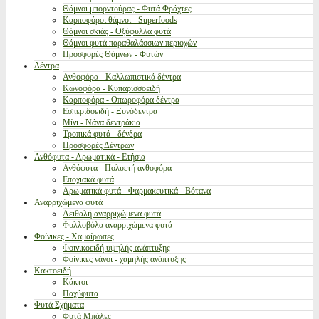
Θάμνοι μπορντούρας - Φυτά Φράχτες
Καρποφόροι θάμνοι - Superfoods
Θάμνοι σκιάς - Οξύφυλλα φυτά
Θάμνοι φυτά παραθαλάσσιων περιοχών
Προσφορές Θάμνων - Φυτών
Δέντρα
Ανθοφόρα - Καλλωπιστικά δέντρα
Κωνοφόρα - Κυπαρισσοειδή
Καρποφόρα - Οπωροφόρα δέντρα
Εσπεριδοειδή - Ξυνόδεντρα
Μίνι - Νάνα δεντράκια
Τροπικά φυτά - δένδρα
Προσφορές Δέντρων
Ανθόφυτα - Αρωματικά - Ετήσια
Ανθόφυτα - Πολυετή ανθοφόρα
Εποχιακά φυτά
Αρωματικά φυτά - Φαρμακευτικά - Βότανα
Αναρριχώμενα φυτά
Αειθαλή αναρριχώμενα φυτά
Φυλλοβόλα αναρριχώμενα φυτά
Φοίνικες - Χαμαίρωπες
Φοινικοειδή υψηλής ανάπτυξης
Φοίνικες νάνοι - χαμηλής ανάπτυξης
Κακτοειδή
Κάκτοι
Παχύφυτα
Φυτά Σχήματα
Φυτά Μπάλες