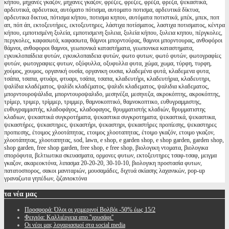
κήπου, μηχανές γκαζόν, μηχανες γκαζον, φρέζες, φρεζες, φρέζα, φρεζα, ψεκαστικά,
αρδευτικά, αρδευτικα, αυτόματο πότισμα, αυτοματο ποτισμα, αρδευτικά δίκτυα,
αρδευτικα δικτυα, πότισμα κήπου, ποτισμα κηπου, αυτόματα ποτιστικά, μπέκ, μπεκ, ποπ
απ, πόπ άπ, εκτοξευτήρες, εκτοξευτηρες, λάστιχα ποτίσματος, λαστιχα ποτισματος, κέντρα
κήπου, εμποτισμένη ξυλεία, εμποτισμενη ξυλεια, ξυλεία κήπου, ξυλεια κηπου, πέργκολες,
περγκολες, καφασωτά, καφασωτα, θάμνοι μπορντούρας, θαμνοι μπορντουρας, ανθοφόροι
θάμνοι, ανθοφοροι θαμνοι, γεωπονικά καταστήματα, γεωπονικα καταστηματα,
εγκυκλοπαίδεια φυτών, εγκυκλοπαιδεια φυτών, φωτο φυτων, φωτό φυτών, φωτογραφίες
φυτών, φωτογραφιες φυτων, οξύφυλλα, οξυφυλλα φυτα, χώμα, χωμα, τύρφη, τυρφη,
χούμος, χουμος, οργανική ουσία, οργανικη ουσια, κλαδεμένα φυτά, κλαδεμενα φυτα,
τσάπα, τσαπα, φτυάρι, φτυαρι, τσάπα, τσαπα, κλαδευτήρι, κλαδευτήρια, κλαδευτηρι,
ψαλίδια κλαδέματος, ψαλίδι κλαδέματος, ψαλιδι κλαδεματος, ψαλιδια κλαδεματος,
μπορντουροψάλιδα, μπορντουροψαλιδο, μεσηνέζα, μεσηνεζα, ακροκόπτης, ακροκόπτης,
τρίμερ, τριμερ, τρίμμερ, τριμμερ, θαμνοκοπτικό, θαμνοκοπτικο, ευθυγραμμιστης,
ευθυγραμμιστής, κλαδοφάγος, κλαδοφαγος, θρυμματιστής κλαδιών, θρυμματιστης
κλαδιων, ψεκαστικά συγκροτήματα, ψεκαστικα συγκροτηματα, ψεκαστικά, ψεκαστικα,
ψεκαστήρες, ψεκαστηρες, ψεκαστήρι, ψεκαστηρι, ψεκαστήρες προπίεσης, ψεκαστηρες
προπιεσης, έτοιμος χλοοτάπητας, ετοιμος χλοοταπητας, έτοιμο γκαζόν, ετοιμο γκαζον,
χλοοτάπητας, χλοοταπητας, sod, lawn, e shop, e garden shop, e shop garden, garden shop,
shop garden, free shop garden, free shop, e free shop, βιολογικη ντοματα, βιολογικα
σπορόφυτα, βελτιωτικα σκευασματα, ορμονες φυτων, εκτοξευτηρες τσαφ-τσαφ, μειγμα
γκαζον, ακαρεοκτόνα, λιπασμα 20-20-20, 30-10-10, βιολογικη προστασία φυτων,
πατατοσπορος, σακοι μανιταριών, μουσαμάδες, διχτυά σκίασης λαχανικών, pop-up
γραναζωτα γηπέδων, ζιζανιοκτόνα
τα
νέα μας
Προσφορά: Όλοι οι χειμερινοί Βολβόι -50% έως 15/2
Φειγιόα: Καλλιέργεια απο ''χρυσάφι''
Oι νέοι μας λογαριασμοί στα social media