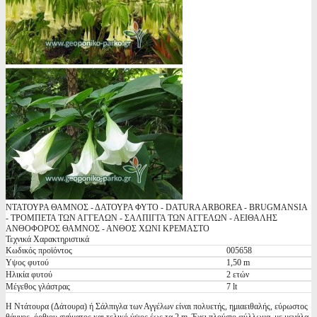
ΝΤΑΤΟΥΡΑ ΘΑΜΝΟΣ - ΔΑΤΟΥΡΑ ΦΥΤΟ - DATURA ARBOREA - BRUGMANSIA
- ΤΡΟΜΠΕΤΑ ΤΩΝ ΑΓΓΕΛΩΝ - ΣΑΛΠΙΓΓΑ ΤΩΝ ΑΓΓΕΛΩΝ - ΑΕΙΘΑΛΗΣ
ΑΝΘΟΦΟΡΟΣ ΘΑΜΝΟΣ - ΑΝΘΟΣ ΧΩΝΙ ΚΡΕΜΑΣΤΟ
Τεχνικά Χαρακτηριστικά
Κωδικός προϊόντος
005658
Υψος φυτού
1,50 m
Ηλικία φυτού
2 ετών
Μέγεθος γλάστρας
7 lt
Η Ντάτουρα (Δάτουρα) ή Σάλπιγλα των Αγγέλων είναι πολυετής, ημιαειθαλής, εύρωστος