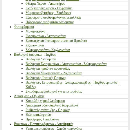
Φίλτρα Νερού - Λιπαντήρες
Εκτοξευτήρες νερού - Επιφανείας
Μικροεκτοξευτήρες - Σταλάκτες
Εξαρτήματα συνδεσμολογίας μεταλλικά
Προσφορές αυτόματου ποτίσματος
Φυτοφάρμακα
Μυκητοκτόνα
Εντομοκτόνα - Ακαρεοκτόνα
Ερασιτεχνικά Φυτοπροστατευτικά Προιόντα
Ζιζανιοκτόνα
Σαλιγκαροκτόνα - Κοχλιοκτόνα
Βιολογικά φάρμακα - Παγίδες
Βιολογικά Λιπάσματα
Βιολογικά Εντομοκτόνα - Ακαρεοκτόνα - Σαλιγκαροκτόνα
Βιολογικά προιόντα προστασίας
Βιολογικά Μυκητοκτόνα - Ζιζανιοκτόνα
Βιολογικές Φυτικές Ορμόνες
Βιολογικές Εντομοπαγίδες - Σαλιγκαροπαγίδες - Παγίδες ερπετών -
Κόλλες
Σκευάσματα βιολογικά για απεντομώσεις
Λιπάσματα - Ορμόνες
Κοκκώδη χημικά λιπάσματα
Λιπάσματα υδατοδιαλυτά διαφυλλικά
Ρυθμιστές ανάπτυξης - Ορμόνες
Βελτιωτικά φυτών
Προσφορές λιπασμάτων
Βιοκτόνα - Ποντικοφάρμακα - Απωθητικά
Υγρά απεντομώσεων - Σπρέυ καπνογόνα