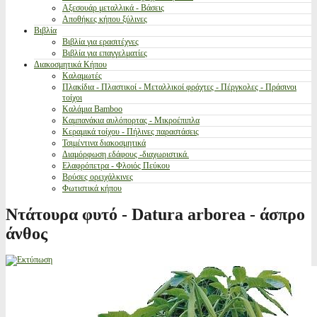
Αξεσουάρ μεταλλικά - Βάσεις
Αποθήκες κήπου ξύλινες
Βιβλία
Βιβλία για ερασιτέχνες
Βιβλία για επαγγελματίες
Διακοσμητικά Κήπου
Καλαμωτές
Πλακίδια - Πλαστικοί - Μεταλλικοί φράχτες - Πέργκολες - Πράσινοι
τοίχοι
Καλάμια Bamboo
Καμπανάκια αυλόπορτας - Μικροέπιπλα
Κεραμικά τοίχου - Πήλινες παραστάσεις
Τσιμέντινα διακοσμητικά
Διαμόρφωση εδάφους -διαχωριστικά.
Ελαφρόπετρα - Φλοιός Πεύκου
Βρύσες ορειχάλκινες
Φωτιστικά κήπου
Ντάτουρα φυτό - Datura arborea - άσπρο
άνθος