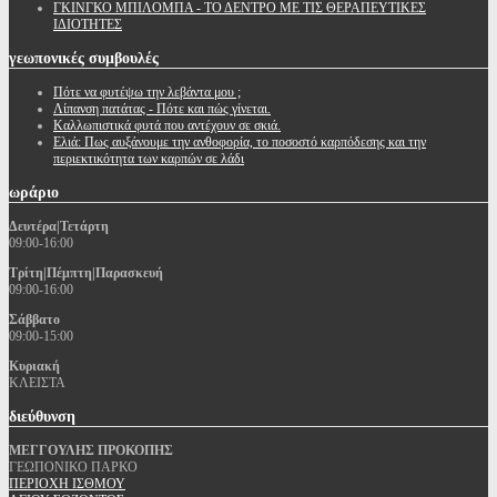
ΓΚΙΝΓΚΟ ΜΠΙΛΟΜΠΑ - ΤΟ ΔΕΝΤΡΟ ΜΕ ΤΙΣ ΘΕΡΑΠΕΥΤΙΚΕΣ
ΙΔΙΟΤΗΤΕΣ
γεωπονικές
συμβουλές
Πότε να φυτέψω την λεβάντα μου ;
Λίπανση πατάτας - Πότε και πώς γίνεται.
Καλλωπιστικά φυτά που αντέχουν σε σκιά.
Ελιά: Πως αυξάνουμε την ανθοφορία, το ποσοστό καρπόδεσης και την
περιεκτικότητα των καρπών σε λάδι
ωράριο
Δευτέρα|Τετάρτη
09:00-16:00
Τρίτη|Πέμπτη|Παρασκευή
09:00-16:00
Σάββατο
09:00-15:00
Κυριακή
ΚΛΕΙΣΤΑ
διεύθυνση
ΜΕΓΓΟΥΛΗΣ ΠΡΟΚΟΠΗΣ
ΓΕΩΠΟΝΙΚΟ ΠΑΡΚΟ
ΠΕΡΙΟΧΗ ΙΣΘΜΟΥ