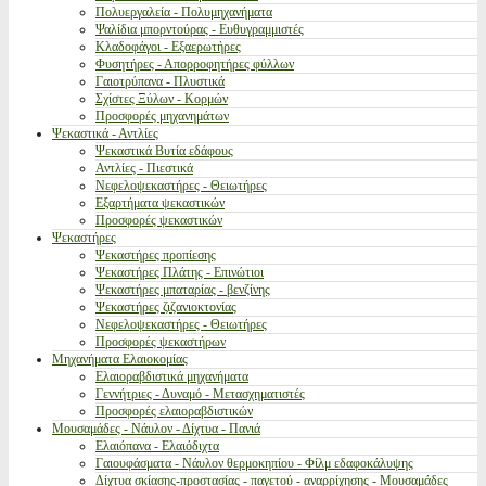
Πολυεργαλεία - Πολυμηχανήματα
Ψαλίδια μπορντούρας - Ευθυγραμμιστές
Κλαδοφάγοι - Εξαερωτήρες
Φυσητήρες - Απορροφητήρες φύλλων
Γαιοτρύπανα - Πλυστικά
Σχίστες Ξύλων - Κορμών
Προσφορές μηχανημάτων
Ψεκαστικά - Αντλίες
Ψεκαστικά Βυτία εδάφους
Αντλίες - Πιεστικά
Νεφελοψεκαστήρες - Θειωτήρες
Εξαρτήματα ψεκαστικών
Προσφορές ψεκαστικών
Ψεκαστήρες
Ψεκαστήρες προπίεσης
Ψεκαστήρες Πλάτης - Επινώτιοι
Ψεκαστήρες μπαταρίας - βενζίνης
Ψεκαστήρες ζιζανιοκτονίας
Νεφελοψεκαστήρες - Θειωτήρες
Προσφορές ψεκαστήρων
Μηχανήματα Ελαιοκομίας
Ελαιοραβδιστικά μηχανήματα
Γεννήτριες - Δυναμό - Μετασχηματιστές
Προσφορές ελαιοραβδιστικών
Μουσαμάδες - Νάυλον - Δίχτυα - Πανιά
Ελαιόπανα - Ελαιόδιχτα
Γαιουφάσματα - Νάυλον θερμοκηπίου - Φίλμ εδαφοκάλυψης
Δίχτυα σκίασης-προστασίας - παγετού - αναρρίχησης - Μουσαμάδες