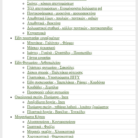
Σκόνες - κόκκοι απεντομώσεων
Τζέλ απεντομώσεων - Ετοιμόχρηστα δολώματα gel
Ποντικοφάρμακα - μυοκτόνα - αρουραιοκτόνα
Απωθητικά ζώων - πουλιών - ποντικών - φιδιών
Απωθητικά - βιοκτόνα
Δολωματικοί σταθμοί - κόλλες ποντικών - ποντικοπαγίδες
Κτηνιατρικά
Είδη προστασίας εργαζομένων
Μποτάκια - Γαλότσες - Φόρμες
Μάσκες ψεκασμού
Ιμάντες - Γυαλιά - Ωτασπίδες - Προσωπίδες
Γάντια εργασίας
Είδη Φυτωρίου - Ανθοπωλείου
Γλάστρες φυτωρίου - Σακούλες
Δίσκοι σποράς - Παλετάκια φύτευσης
Γλαστράκια - Υποστρώματα JIFFY
Είδη συσκευασίας - Ταμπελάκια - Ράφιες - Κορδόνια
Κουβάδες - Ζεμπίλια
Προσφορές ειδών φυτωρίου
Οικολογικά σκεύη- Πυρίμαχα - Inox
Ανοξείδωτα δοχεία - Inox
Πυρίμαχα σκεύη - πιθάρια λαδιού - λεκάνες ζυμώματος
Πλαστικά δοχεία - Βαρέλια - Τενεκέδες
Μηχανήματα Κήπου
Αλυσσοπρίονα - Κονταροπρίονα
Σκαπτικά - Φρέζες
Μηχανές γκαζόν - Χλοοκοπτικά
Χορτοκοπτικά - Θαμνοκοπτικά