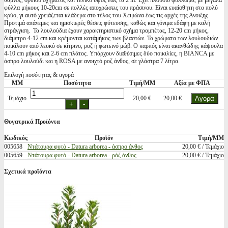
θάμνος, όρθιου σχήματος και τελικό ύψος έως τα 2 m. Έχει πλούσιο φύλλωμα, με μεγάλα
φύλλα μήκους 10-20cm σε πολλές αποχρώσεις του πράσινου. Είναι ευαίσθητη στο πολύ
κρύο, γι αυτό χρειάζεται κλάδεμα στο τέλος του Χειμώνα έως τις αρχές της Ανοιξης.
Προτιμά απάνεμες και ημισκιερές θέσεις φύτευσης, καθώς και γόνιμα εδάφη με καλή
στράγγιση. Τα λουλούδια έχουν χαρακτηριστικό σχήμα τρομπέτας, 12-20 cm μήκος,
διάμετρο 4-12 cm και κρέμονται κατάμήκος των βλαστών. Τα χρώματα των λουλουδιών
ποικίλουν από λευκό σε κίτρινο, ροζ ή φωτεινό μώβ. Ο καρπός είναι ακανθώδης κάψουλα
4-10 cm μήκος και 2-6 cm πλάτος. Υπάρχουν διαθέσιμες δύο ποικιλίες, η BIANCA με
άσπρο λουλούδι και η ROSA με ανοιχτό ροζ άνθος, σε γλάστρα 7 λίτρα.
Επιλογή ποσότητας & αγορά
ΜΜ
Ποσότητα
Τιμή/ΜΜ
Αξία με ΦΠΑ
Τεμάχιο
20,00 €
20,00 €
Θυγατρικά Προϊόντα
Κωδικός
Προϊόν
Τιμή/ΜΜ
005658
Ντάτουρα φυτό - Datura arborea - άσπρο άνθος
20,00 € / Τεμάχιο
005659
Ντάτουρα φυτό - Datura arborea - ρόζ άνθος
20,00 € / Τεμάχιο
Σχετικά προϊόντα