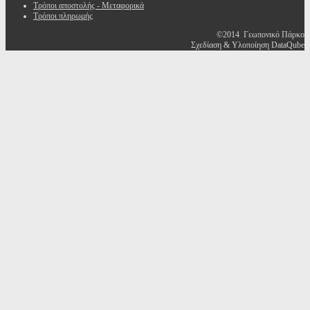
Τρόποι αποστολής - Μεταφορικά
Τρόποι πληρωμής
©2014 Γεωπονικό Πάρκο
Σχεδίαση & Υλοποίηση DataQube