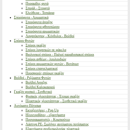
Πυραμίδες φυτά
Σπιράλ - Στριφτά
Ελεύθερα - Τοπιάρια
Σπορόφυτα - Αρωματικά
Σπορόφυτα άνοιξης
Σπορόφυτα φθινοπώρου
Σπορόφυτα αρωματικών
Λαχανόκηπος - Κόνδυλοι - Βολβοί
Σπόροι Φυτών
Σπόροι γκαζόν
Σπόροι λαχανικών σε φάκελα
Βιολογικοί σπόροι - Παλιοί παραδοσιακοί σπόροι
Σπόροι ανθέων - λουλουδιών
Σπόροι αρωματικών φυτών - Βοτάνων
Σπόροι επαγγελματικοί
Προσφορές σπόρων γκαζόν
Βολβοί - Ριζώματα Φυτών
Βολβοί Ανοιξης
Βολβοί Καλοκαιριού
Γκαζόν φυσικό - Συνθετικό
Φυσικός χλοοτάπητας - Έτοιμο γκαζόν
Πλαστικός χλοοτάπητας - Συνθετικό γκαζόν
Αυτόματο Πότισμα
Εκτοξευτήρες - Pop Up
Ηλεκτροβάνες - εξαρτήματα
Προγραμματιστές - Κομπιούτερ
Λάστιχα PE- Σωλήνες αυτόματου ποτίσματος
Εξαρτήματα συνδεσμολογίας πλαστικά