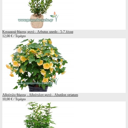
Κουμαριά θάμνος φυτό - Arbutus unedo - 5-7 λίτρα
12,00 € / Τεμάχιο
Αβούτιλο θάμνος - Αβούτιλον φυτό - Abutilon striatum
10,00 € / Τεμάχιο