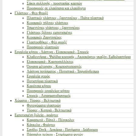
Σάκοι συλλογής - προστασίας καρπών
Προσφορές σε ελαιόπανα και ελαιόδιχτα
Γλάστρες - Φερ Φορζέ
Πλαστικές γλάστρες - ζαρντινιέρες - Πιάτα πλαστικά
Κεραμικές πήλινες γλάστρες
Τσιμεντένιες γλάστρες - ζαρντινιέρες
Γλάστρες ξύλινες εμποτισμένες
Κεραμικές Ζαρντινιέρες
Γλαστροθήκες - Φέρ φορζέ
Προσφορές γλαστρών
Εργαλεία κήπου - Λάστιχα - Ελαιοκομικά - Σπορείς
Κλαδευτήρια - Ψαλίδια κορυφής - Ακροκόφτες γκαζόν- Εμβολιαστήρια
Ελαιοκομικά - Καρποσυλλέκτες
Όργανα μέτρησης - Κομποστοποιητές
Λάστιχα ποτίσματος - Ποτιστικά - Ταχυσύνδεσμοι
Εργαλεία χειρός
Ποτιστήρια πλαστικά
Καρότσια κήπου
Προσφορές εργαλείων κήπου
Σπορείς - Λιπασματοδιανομείς
Χώματα - Τύρφες - Βελτιωτικά
Φυτοχώματα γλαστρών
Τύρφες - Κοπριά - Βελτιωτικά
Εμποτισμένη ξυλεία - φράχτες
Καφασωτά - Πάνελ - Πέργκολες
Κάγκελα - Φράχτες
Σανίδες Deck - Δοκάρια - Πατήματα - Διάδρομοι
Πάσσαλοι πεύκου - Στηρίγματα φυτών