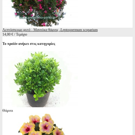
Λεπτόσπερμο φυτό - Μανούκα θάμνος -Leptospermum scoparium
14,00 € / Τεμάχιο
Το προϊόν ανήκει στις κατηγορίες
Θάμνοι