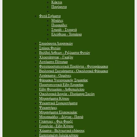
Κάκτοι
Παχύφυτα
Φυτά Σχήματα
Μπάλες
Πυραμίδες
Σπιράλ - Στριφτά
Ελεύθερα - Τοπιάρια
Σπορόφυτα Λαχανικών
Σπόροι Φυτών
Βολβοί Ανθεων - Ριζώματα Φυτών
Χλοοτάπητας - Γκαζόν
Αυτόματο Πότισμα
Φυτοπροστατευτικά Προϊόντα - Φυτοφάρμακα
Βιολογικά Σκευάσματα - Οικολογικά Φάρμακα
Λιπάσματα - Ορμόνες
Φάρμακα Υγειονομικής Σημασίας
Προστατευτικά Είδη Εργασίας
Είδη Φυτωρίου - Ανθοπωλείου
Οικολογικά Δοχεία - Πυρίμαχα Σκεύη
Μηχανήματα Κήπου
Ψεκαστικά Συγκροτήματα
Ψεκαστήρες
Μηχανήματα Ελαιοκομίας
Μουσαμάδες - Δίχτυα - Πανιά
Γλάστρες - Φερ Φορζέ
Εργαλεία - Είδη Κήπου
Χώματα - Βελτιωτικά εδάφους
Εμποτισμένη ξυλεία κήπου