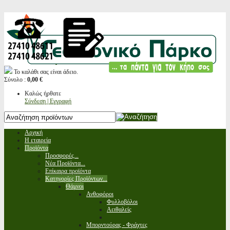
Το καλάθι σας είναι άδειο.
Σύνολο :
0,00 €
Καλώς ήρθατε
Σύνδεση | Εγγραφή
Αρχική
Η εταιρεία
Προϊόντα
Προσφορές...
Νέα Προϊόντα...
Επίκαιρα προϊόντα
Κατηγορίες Προϊόντων...
Θάμνοι
Ανθοφόροι
Φυλλοβόλοι
Αειθαλείς
Μπορντούρας - Φράχτες