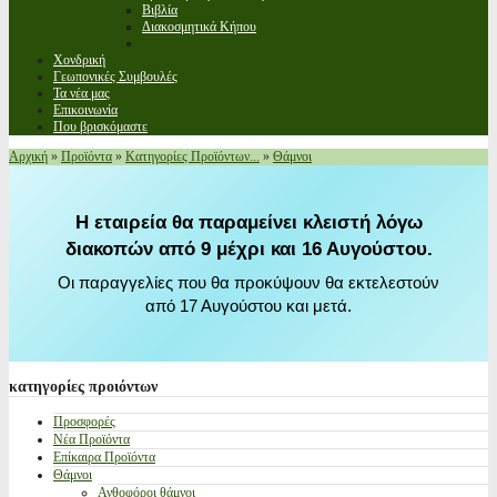
Βιβλία
Διακοσμητικά Κήπου
Χονδρική
Γεωπονικές Συμβουλές
Τα νέα μας
Επικοινωνία
Που βρισκόμαστε
Αρχική
»
Προϊόντα
»
Κατηγορίες Προϊόντων...
»
Θάμνοι
Η εταιρεία θα παραμείνει κλειστή λόγω
διακοπών από 9 μέχρι και 16 Αυγούστου.
Οι παραγγελίες που θα προκύψουν θα εκτελεστούν
από 17 Αυγούστου και μετά.
κατηγορίες
προιόντων
Προσφορές
Νέα Προϊόντα
Επίκαιρα Προϊόντα
Θάμνοι
Ανθοφόροι θάμνοι