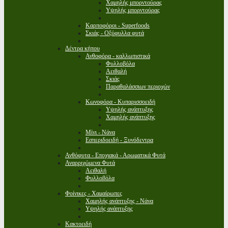
Χαμηλής μπορντούρας
Υψηλής μπορντούρας
Καρποφόροι - Superfoods
Σκιάς - Οξύφυλλα φυτά
Δέντρα κήπου
Ανθοφόρα - καλλωπιστικά
Φυλλοβόλα
Αειθαλή
Σκιάς
Παραθαλάσσιων περιοχών
Κωνοφόρα - Κυπαρισσοειδή
Υψηλής ανάπτυξης
Χαμηλής ανάπτυξης
Μίνι - Νάνα
Εσπεριδοειδή - Ξυνόδεντρα
Ανθόφυτα - Εποχιακά - Αρωματικά Φυτά
Αναρριχώμενα Φυτά
Αειθαλή
Φυλλοβόλα
Φοίνικες - Χαμαίρωπες
Χαμηλής ανάπτυξης - Νάνα
Υψηλής ανάπτυξης
Κακτοειδή