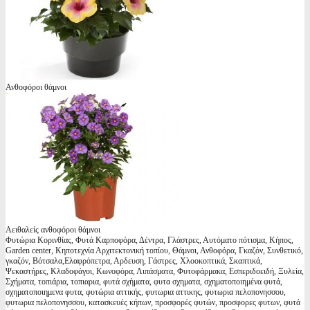
Ανθοφόροι θάμνοι
Αειθαλείς ανθοφόροι θάμνοι
Φυτώρια Κορινθίας, Φυτά Καρποφόρα, Δέντρα, Γλάστρες, Αυτόματο πότισμα, Κήπος,
Garden center, Κηποτεχνία Αρχιτεκτονική τοπίου, Θάμνοι, Ανθοφόρα, Γκαζόν, Συνθετικό,
γκαζόν, Βότσαλα,Ελαφρόπετρα, Αρδευση, Γάστρες, Χλοοκοπτικά, Σκαπτικά,
Ψεκαστήρες, Κλαδοφάγοι, Κωνοφόρα, Λιπάσματα, Φυτοφάρμακα, Εσπεριδοειδή, Ξυλεία,
Σχήματα, τοπιάρια, τοπιαρια, φυτά σχήματα, φυτα σχηματα, σχηματοποιημένα φυτά,
σχηματοποιημενα φυτα, φυτώρια αττικής, φυτωρια αττικης, φυτωρια πελοπονησσου,
φυτωρια πελοπονησσου, κατασκευές κήπων, προσφορές φυτών, προσφορες φυτων, φυτά