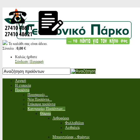
Το καλάθι σας είναι άδειο.
Σύνολο :
0,00 €
Καλώς ήρθατε
Σύνδεση | Εγγραφή
Αρχική
Η εταιρεία
Προϊόντα
Προσφορές...
Νέα Προϊόντα...
Επίκαιρα προϊόντα
Κατηγορίες Προϊόντων...
Θάμνοι
Ανθοφόροι
Φυλλοβόλοι
Αειθαλείς
Μπορντούρας - Φράχτες