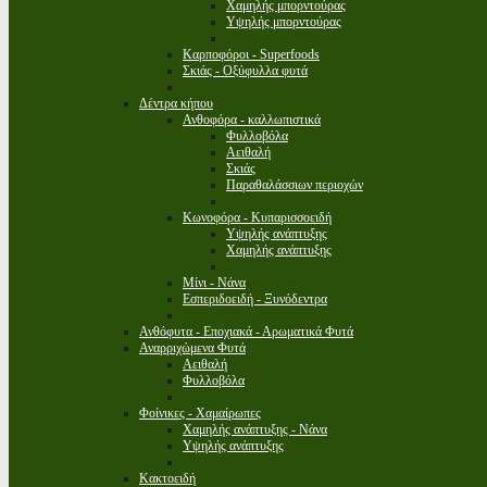
Χαμηλής μπορντούρας
Υψηλής μπορντούρας
Καρποφόροι - Superfoods
Σκιάς - Οξύφυλλα φυτά
Δέντρα κήπου
Ανθοφόρα - καλλωπιστικά
Φυλλοβόλα
Αειθαλή
Σκιάς
Παραθαλάσσιων περιοχών
Κωνοφόρα - Κυπαρισσοειδή
Υψηλής ανάπτυξης
Χαμηλής ανάπτυξης
Μίνι - Νάνα
Εσπεριδοειδή - Ξυνόδεντρα
Ανθόφυτα - Εποχιακά - Αρωματικά Φυτά
Αναρριχώμενα Φυτά
Αειθαλή
Φυλλοβόλα
Φοίνικες - Χαμαίρωπες
Χαμηλής ανάπτυξης - Νάνα
Υψηλής ανάπτυξης
Κακτοειδή