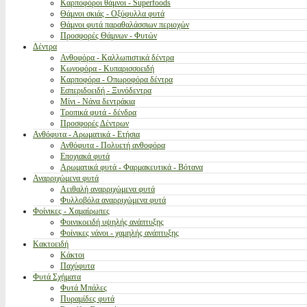
Καρποφόροι θάμνοι - Superfoods
Θάμνοι σκιάς - Οξύφυλλα φυτά
Θάμνοι φυτά παραθαλάσσιων περιοχών
Προσφορές Θάμνων - Φυτών
Δέντρα
Ανθοφόρα - Καλλωπιστικά δέντρα
Κωνοφόρα - Κυπαρισσοειδή
Καρποφόρα - Οπωροφόρα δέντρα
Εσπεριδοειδή - Ξυνόδεντρα
Μίνι - Νάνα δεντράκια
Τροπικά φυτά - δένδρα
Προσφορές Δέντρων
Ανθόφυτα - Αρωματικά - Ετήσια
Ανθόφυτα - Πολυετή ανθοφόρα
Εποχιακά φυτά
Αρωματικά φυτά - Φαρμακευτικά - Βότανα
Αναρριχώμενα φυτά
Αειθαλή αναρριχώμενα φυτά
Φυλλοβόλα αναρριχώμενα φυτά
Φοίνικες - Χαμαίρωπες
Φοινικοειδή υψηλής ανάπτυξης
Φοίνικες νάνοι - χαμηλής ανάπτυξης
Κακτοειδή
Κάκτοι
Παχύφυτα
Φυτά Σχήματα
Φυτά Μπάλες
Πυραμίδες φυτά