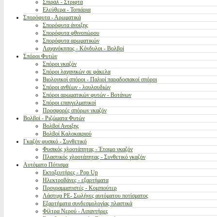
Σπιράλ - Στριφτά
Ελεύθερα - Τοπιάρια
Σπορόφυτα - Αρωματικά
Σπορόφυτα άνοιξης
Σπορόφυτα φθινοπώρου
Σπορόφυτα αρωματικών
Λαχανόκηπος - Κόνδυλοι - Βολβοί
Σπόροι Φυτών
Σπόροι γκαζόν
Σπόροι λαχανικών σε φάκελα
Βιολογικοί σπόροι - Παλιοί παραδοσιακοί σπόροι
Σπόροι ανθέων - λουλουδιών
Σπόροι αρωματικών φυτών - Βοτάνων
Σπόροι επαγγελματικοί
Προσφορές σπόρων γκαζόν
Βολβοί - Ριζώματα Φυτών
Βολβοί Ανοιξης
Βολβοί Καλοκαιριού
Γκαζόν φυσικό - Συνθετικό
Φυσικός χλοοτάπητας - Έτοιμο γκαζόν
Πλαστικός χλοοτάπητας - Συνθετικό γκαζόν
Αυτόματο Πότισμα
Εκτοξευτήρες - Pop Up
Ηλεκτροβάνες - εξαρτήματα
Προγραμματιστές - Κομπιούτερ
Λάστιχα PE- Σωλήνες αυτόματου ποτίσματος
Εξαρτήματα συνδεσμολογίας πλαστικά
Φίλτρα Νερού - Λιπαντήρες