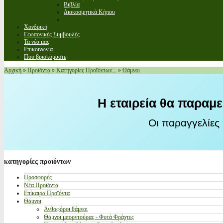
Βιβλία
Διακοσμητικά Κήπου
Χονδρική
Γεωπονικές Συμβουλές
Τα νέα μας
Επικοινωνία
Που βρισκόμαστε
Αρχική
»
Προϊόντα
»
Κατηγορίες Προϊόντων...
»
Θάμνοι
Η εταιρεία θα παραμε
Οι παραγγελίες
κατηγορίες
προιόντων
Προσφορές
Νέα Προϊόντα
Επίκαιρα Προϊόντα
Θάμνοι
Ανθοφόροι θάμνοι
Θάμνοι μπορντούρας - Φυτά Φράχτες