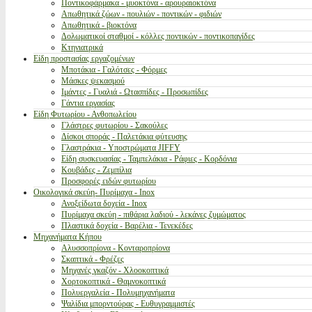
Ποντικοφάρμακα - μυοκτόνα - αρουραιοκτόνα
Απωθητικά ζώων - πουλιών - ποντικών - φιδιών
Απωθητικά - βιοκτόνα
Δολωματικοί σταθμοί - κόλλες ποντικών - ποντικοπαγίδες
Κτηνιατρικά
Είδη προστασίας εργαζομένων
Μποτάκια - Γαλότσες - Φόρμες
Μάσκες ψεκασμού
Ιμάντες - Γυαλιά - Ωτασπίδες - Προσωπίδες
Γάντια εργασίας
Είδη Φυτωρίου - Ανθοπωλείου
Γλάστρες φυτωρίου - Σακούλες
Δίσκοι σποράς - Παλετάκια φύτευσης
Γλαστράκια - Υποστρώματα JIFFY
Είδη συσκευασίας - Ταμπελάκια - Ράφιες - Κορδόνια
Κουβάδες - Ζεμπίλια
Προσφορές ειδών φυτωρίου
Οικολογικά σκεύη- Πυρίμαχα - Inox
Ανοξείδωτα δοχεία - Inox
Πυρίμαχα σκεύη - πιθάρια λαδιού - λεκάνες ζυμώματος
Πλαστικά δοχεία - Βαρέλια - Τενεκέδες
Μηχανήματα Κήπου
Αλυσσοπρίονα - Κονταροπρίονα
Σκαπτικά - Φρέζες
Μηχανές γκαζόν - Χλοοκοπτικά
Χορτοκοπτικά - Θαμνοκοπτικά
Πολυεργαλεία - Πολυμηχανήματα
Ψαλίδια μπορντούρας - Ευθυγραμμιστές