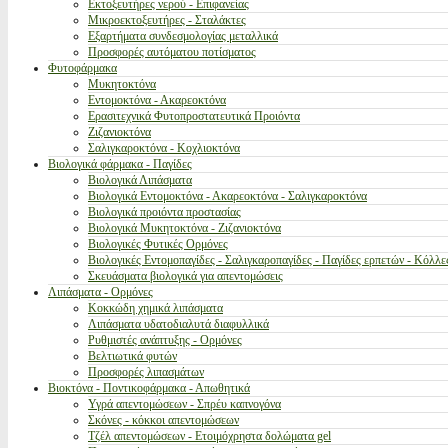
Εκτοξευτήρες νερού - Επιφανείας
Μικροεκτοξευτήρες - Σταλάκτες
Εξαρτήματα συνδεσμολογίας μεταλλικά
Προσφορές αυτόματου ποτίσματος
Φυτοφάρμακα
Μυκητοκτόνα
Εντομοκτόνα - Ακαρεοκτόνα
Ερασιτεχνικά Φυτοπροστατευτικά Προιόντα
Ζιζανιοκτόνα
Σαλιγκαροκτόνα - Κοχλιοκτόνα
Βιολογικά φάρμακα - Παγίδες
Βιολογικά Λιπάσματα
Βιολογικά Εντομοκτόνα - Ακαρεοκτόνα - Σαλιγκαροκτόνα
Βιολογικά προιόντα προστασίας
Βιολογικά Μυκητοκτόνα - Ζιζανιοκτόνα
Βιολογικές Φυτικές Ορμόνες
Βιολογικές Εντομοπαγίδες - Σαλιγκαροπαγίδες - Παγίδες ερπετών - Κόλλε
Σκευάσματα βιολογικά για απεντομώσεις
Λιπάσματα - Ορμόνες
Κοκκώδη χημικά λιπάσματα
Λιπάσματα υδατοδιαλυτά διαφυλλικά
Ρυθμιστές ανάπτυξης - Ορμόνες
Βελτιωτικά φυτών
Προσφορές λιπασμάτων
Βιοκτόνα - Ποντικοφάρμακα - Απωθητικά
Υγρά απεντομώσεων - Σπρέυ καπνογόνα
Σκόνες - κόκκοι απεντομώσεων
Τζέλ απεντομώσεων - Ετοιμόχρηστα δολώματα gel