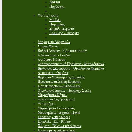
Κάκτοι
Παχύφυτα
Φυτά Σχήματα
Μπάλες
Πυραμίδες
Σπιράλ - Στριφτά
Ελεύθερα - Τοπιάρια
Σπορόφυτα Λαχανικών
Σπόροι Φυτών
Βολβοί Ανθεων - Ριζώματα Φυτών
Χλοοτάπητας - Γκαζόν
Αυτόματο Πότισμα
Φυτοπροστατευτικά Προϊόντα - Φυτοφάρμακα
Βιολογικά Σκευάσματα - Οικολογικά Φάρμακα
Λιπάσματα - Ορμόνες
Φάρμακα Υγειονομικής Σημασίας
Προστατευτικά Είδη Εργασίας
Είδη Φυτωρίου - Ανθοπωλείου
Οικολογικά Δοχεία - Πυρίμαχα Σκεύη
Μηχανήματα Κήπου
Ψεκαστικά Συγκροτήματα
Ψεκαστήρες
Μηχανήματα Ελαιοκομίας
Μουσαμάδες - Δίχτυα - Πανιά
Γλάστρες - Φερ Φορζέ
Εργαλεία - Είδη Κήπου
Χώματα - Βελτιωτικά εδάφους
Εμποτισμένη ξυλεία κήπου