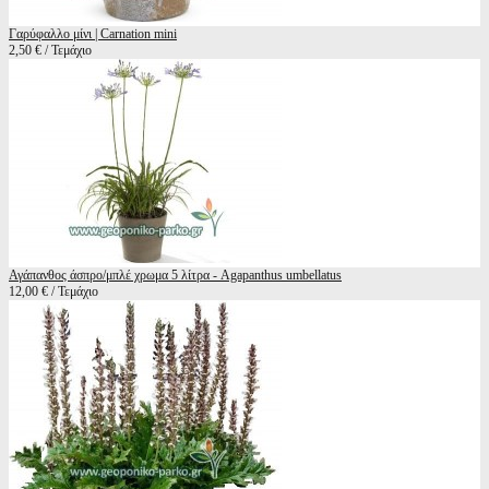
Γαρύφαλλο μίνι | Carnation mini
2,50 € / Τεμάχιο
Αγάπανθος άσπρο/μπλέ χρωμα 5 λίτρα - Agapanthus umbellatus
12,00 € / Τεμάχιο