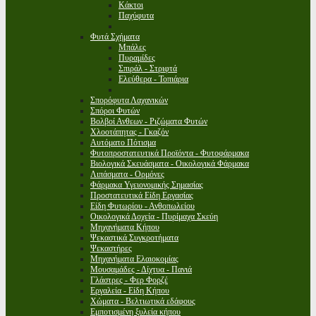
Κάκτοι
Παχύφυτα
Φυτά Σχήματα
Μπάλες
Πυραμίδες
Σπιράλ - Στριφτά
Ελεύθερα - Τοπιάρια
Σπορόφυτα Λαχανικών
Σπόροι Φυτών
Βολβοί Ανθεων - Ριζώματα Φυτών
Χλοοτάπητας - Γκαζόν
Αυτόματο Πότισμα
Φυτοπροστατευτικά Προϊόντα - Φυτοφάρμακα
Βιολογικά Σκευάσματα - Οικολογικά Φάρμακα
Λιπάσματα - Ορμόνες
Φάρμακα Υγειονομικής Σημασίας
Προστατευτικά Είδη Εργασίας
Είδη Φυτωρίου - Ανθοπωλείου
Οικολογικά Δοχεία - Πυρίμαχα Σκεύη
Μηχανήματα Κήπου
Ψεκαστικά Συγκροτήματα
Ψεκαστήρες
Μηχανήματα Ελαιοκομίας
Μουσαμάδες - Δίχτυα - Πανιά
Γλάστρες - Φερ Φορζέ
Εργαλεία - Είδη Κήπου
Χώματα - Βελτιωτικά εδάφους
Εμποτισμένη ξυλεία κήπου