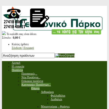
Το καλάθι σας είναι άδειο.
Σύνολο :
0,00 €
Καλώς ήρθατε
Σύνδεση | Εγγραφή
Αρχική
Η εταιρεία
Προϊόντα
Προσφορές...
Νέα Προϊόντα...
Επίκαιρα προϊόντα
Κατηγορίες Προϊόντων...
Θάμνοι
Ανθοφόροι
Φυλλοβόλοι
Αειθαλείς
Μπορντούρας - Φράχτες