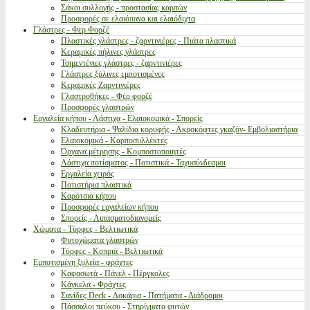
Σάκοι συλλογής - προστασίας καρπών
Προσφορές σε ελαιόπανα και ελαιόδιχτα
Γλάστρες - Φερ Φορζέ
Πλαστικές γλάστρες - ζαρντινιέρες - Πιάτα πλαστικά
Κεραμικές πήλινες γλάστρες
Τσιμεντένιες γλάστρες - ζαρντινιέρες
Γλάστρες ξύλινες εμποτισμένες
Κεραμικές Ζαρντινιέρες
Γλαστροθήκες - Φέρ φορζέ
Προσφορές γλαστρών
Εργαλεία κήπου - Λάστιχα - Ελαιοκομικά - Σπορείς
Κλαδευτήρια - Ψαλίδια κορυφής - Ακροκόφτες γκαζόν- Εμβολιαστήρια
Ελαιοκομικά - Καρποσυλλέκτες
Όργανα μέτρησης - Κομποστοποιητές
Λάστιχα ποτίσματος - Ποτιστικά - Ταχυσύνδεσμοι
Εργαλεία χειρός
Ποτιστήρια πλαστικά
Καρότσια κήπου
Προσφορές εργαλείων κήπου
Σπορείς - Λιπασματοδιανομείς
Χώματα - Τύρφες - Βελτιωτικά
Φυτοχώματα γλαστρών
Τύρφες - Κοπριά - Βελτιωτικά
Εμποτισμένη ξυλεία - φράχτες
Καφασωτά - Πάνελ - Πέργκολες
Κάγκελα - Φράχτες
Σανίδες Deck - Δοκάρια - Πατήματα - Διάδρομοι
Πάσσαλοι πεύκου - Στηρίγματα φυτών