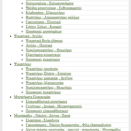
Πολυεργαλεία - Πολυμηχανήματα
Ψαλίδια μπορντούρας - Ευθυγραμμιστές
Κλαδοφάγοι - Εξαερωτήρες
Φυσητήρες - Απορροφητήρες φύλλων
Γαιοτρύπανα - Πλυστικά
Σχίστες Ξύλων - Κορμών
Προσφορές μηχανημάτων
Ψεκαστικά - Αντλίες
Ψεκαστικά Βυτία εδάφους
Αντλίες - Πιεστικά
Νεφελοψεκαστήρες - Θειωτήρες
Εξαρτήματα ψεκαστικών
Προσφορές ψεκαστικών
Ψεκαστήρες
Ψεκαστήρες προπίεσης
Ψεκαστήρες Πλάτης - Επινώτιοι
Ψεκαστήρες μπαταρίας - βενζίνης
Ψεκαστήρες ζιζανιοκτονίας
Νεφελοψεκαστήρες - Θειωτήρες
Προσφορές ψεκαστήρων
Μηχανήματα Ελαιοκομίας
Ελαιοραβδιστικά μηχανήματα
Γεννήτριες - Δυναμό - Μετασχηματιστές
Προσφορές ελαιοραβδιστικών
Μουσαμάδες - Νάυλον - Δίχτυα - Πανιά
Ελαιόπανα - Ελαιόδιχτα
Γαιουφάσματα - Νάυλον θερμοκηπίου - Φίλμ εδαφοκάλυψης
Δίχτυα σκίασης-προστασίας - παγετού - αναρρίχησης - Μουσαμάδες