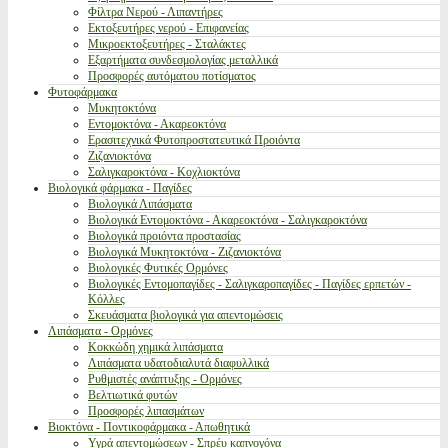
Φίλτρα Νερού - Λιπαντήρες
Εκτοξευτήρες νερού - Επιφανείας
Μικροεκτοξευτήρες - Σταλάκτες
Εξαρτήματα συνδεσμολογίας μεταλλικά
Προσφορές αυτόματου ποτίσματος
Φυτοφάρμακα
Μυκητοκτόνα
Εντομοκτόνα - Ακαρεοκτόνα
Ερασιτεχνικά Φυτοπροστατευτικά Προιόντα
Ζιζανιοκτόνα
Σαλιγκαροκτόνα - Κοχλιοκτόνα
Βιολογικά φάρμακα - Παγίδες
Βιολογικά Λιπάσματα
Βιολογικά Εντομοκτόνα - Ακαρεοκτόνα - Σαλιγκαροκτόνα
Βιολογικά προιόντα προστασίας
Βιολογικά Μυκητοκτόνα - Ζιζανιοκτόνα
Βιολογικές Φυτικές Ορμόνες
Βιολογικές Εντομοπαγίδες - Σαλιγκαροπαγίδες - Παγίδες ερπετών -
Κόλλες
Σκευάσματα βιολογικά για απεντομώσεις
Λιπάσματα - Ορμόνες
Κοκκώδη χημικά λιπάσματα
Λιπάσματα υδατοδιαλυτά διαφυλλικά
Ρυθμιστές ανάπτυξης - Ορμόνες
Βελτιωτικά φυτών
Προσφορές λιπασμάτων
Βιοκτόνα - Ποντικοφάρμακα - Απωθητικά
Υγρά απεντομώσεων - Σπρέυ καπνογόνα