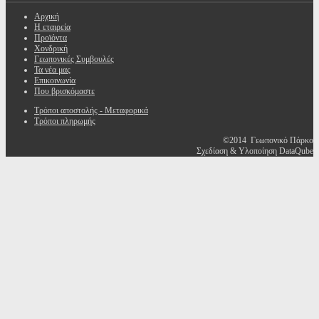
Αρχική
Η εταιρεία
Προϊόντα
Χονδρική
Γεωπονικές Συμβουλές
Τα νέα μας
Επικοινωνία
Που βρισκόμαστε
Τρόποι αποστολής - Μεταφορικά
Τρόποι πληρωμής
©2014 Γεωπονικό Πάρκο
Σχεδίαση & Υλοποίηση DataQube