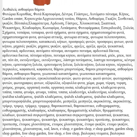
Αειθαλείς ανθοφόροι θάμνοι
Φυτώρια Κορινθίας, Φυτά Καρποφόρα, Δέντρα, Γλάστρες, Αυτόματο πότισμα, Κήπος,
Garden center, Κηποτεχνία Αρχιτεκτονική τοπίου, Θάμνοι, Ανθοφόρα, Γκαζόν, Συνθετικό,
γκαζόν, Βότσαλα,Ελαφρόπετρα, Αρδευση, Γάστρες, Χλοοκοπτικά, Σκαπτικά,
Ψεκαστήρες, Κλαδοφάγοι, Κωνοφόρα, Λιπάσματα, Φυτοφάρμακα, Εσπεριδοειδή, Ξυλεία,
Σχήματα, τοπιάρια, τοπιαρια, φυτά σχήματα, φυτα σχηματα, σχηματοποιημένα φυτά,
σχηματοποιημενα φυτα, φυτώρια αττικής, φυτωρια αττικης, φυτωρια πελοπονησσου,
φυτωρια πελοπονησσου, κατασκευές κήπων, προσφορές φυτών, προσφορες φυτων, φυτά
κήπου, μηχανές γκαζόν, μηχανες γκαζον, φρέζες, φρεζες, φρέζα, φρεζα, ψεκαστικά,
αρδευτικά, αρδευτικα, αυτόματο πότισμα, αυτοματο ποτισμα, αρδευτικά δίκτυα,
αρδευτικα δικτυα, πότισμα κήπου, ποτισμα κηπου, αυτόματα ποτιστικά, μπέκ, μπεκ, ποπ
απ, πόπ άπ, εκτοξευτήρες, εκτοξευτηρες, λάστιχα ποτίσματος, λαστιχα ποτισματος, κέντρα
κήπου, εμποτισμένη ξυλεία, εμποτισμενη ξυλεια, ξυλεία κήπου, ξυλεια κηπου, πέργκολες,
περγκολες, καφασωτά, καφασωτα, θάμνοι μπορντούρας, θαμνοι μπορντουρας, ανθοφόροι
θάμνοι, ανθοφοροι θαμνοι, γεωπονικά καταστήματα, γεωπονικα καταστηματα,
εγκυκλοπαίδεια φυτών, εγκυκλοπαιδεια φυτών, φωτο φυτων, φωτό φυτών, φωτογραφίες
φυτών, φωτογραφιες φυτων, οξύφυλλα, οξυφυλλα φυτα, χώμα, χωμα, τύρφη, τυρφη,
χούμος, χουμος, οργανική ουσία, οργανικη ουσια, κλαδεμένα φυτά, κλαδεμενα φυτα,
τσάπα, τσαπα, φτυάρι, φτυαρι, τσάπα, τσαπα, κλαδευτήρι, κλαδευτήρια, κλαδευτηρι,
ψαλίδια κλαδέματος, ψαλίδι κλαδέματος, ψαλιδι κλαδεματος, ψαλιδια κλαδεματος,
μπορντουροψάλιδα, μπορντουροψαλιδο, μεσηνέζα, μεσηνεζα, ακροκόπτης, ακροκόπτης,
τρίμερ, τριμερ, τρίμμερ, τριμμερ, θαμνοκοπτικό, θαμνοκοπτικο, ευθυγραμμιστης,
ευθυγραμμιστής, κλαδοφάγος, κλαδοφαγος, θρυμματιστής κλαδιών, θρυμματιστης
κλαδιων, ψεκαστικά συγκροτήματα, ψεκαστικα συγκροτηματα, ψεκαστικά, ψεκαστικα,
ψεκαστήρες, ψεκαστηρες, ψεκαστήρι, ψεκαστηρι, ψεκαστήρες προπίεσης, ψεκαστηρες
προπιεσης, έτοιμος χλοοτάπητας, ετοιμος χλοοταπητας, έτοιμο γκαζόν, ετοιμο γκαζον,
χλοοτάπητας, χλοοταπητας, sod, lawn, e shop, e garden shop, e shop garden, garden shop,
shop garden, free shop garden, free shop, e free shop, βιολογικη ντοματα, βιολογικα