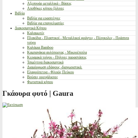
Αξεσουάρ μεταλλικά - Βάσεις
Αποθήκες κήπου ξύλινες
Βιβλία
Βιβλία για ερασιτέχνες
Βιβλία για επαγγελματίες
Διακοσμητικά Κήπου
Καλαμωτές
Πλακίδια - Πλαστικοί - Μεταλλικοί φράχτες - Πέργκολες - Πράσινοι
τοίχοι
Καλάμια Bamboo
Καμπανάκια αυλόπορτας - Μικροέπιπλα
Κεραμικά τοίχου - Πήλινες παραστάσεις
Τσιμέντινα διακοσμητικά
Διαμόρφωση εδάφους -διαχωριστικά.
Ελαφρόπετρα - Φλοιός Πεύκου
Βρύσες ορειχάλκινες
Φωτιστικά κήπου
Γκάουρα φυτό | Gaura