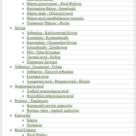
Θάμνοι μπορντούρας - Φυτά Φράχτες
Καρποφόροι θάμνοι - Superfoods
Θάμνοι σκιάς - Οξύφυλλα φυτά
Θάμνοι φυτά παραθαλάσσιων περιοχών
Προσφορές Θάμνων - Φυτών
Δέντρα
Ανθοφόρα - Καλλωπιστικά δέντρα
Κωνοφόρα - Κυπαρισσοειδή
Καρποφόρα - Οπωροφόρα δέντρα
Εσπεριδοειδή - Ξυνόδεντρα
Μίνι - Νάνα δεντράκια
Τροπικά φυτά - δένδρα
Προσφορές Δέντρων
Ανθόφυτα - Αρωματικά - Ετήσια
Ανθόφυτα - Πολυετή ανθοφόρα
Εποχιακά φυτά
Αρωματικά φυτά - Φαρμακευτικά - Βότανα
Αναρριχώμενα φυτά
Αειθαλή αναρριχώμενα φυτά
Φυλλοβόλα αναρριχώμενα φυτά
Φοίνικες - Χαμαίρωπες
Φοινικοειδή υψηλής ανάπτυξης
Φοίνικες νάνοι - χαμηλής ανάπτυξης
Κακτοειδή
Κάκτοι
Παχύφυτα
Φυτά Σχήματα
Φυτά Μπάλες