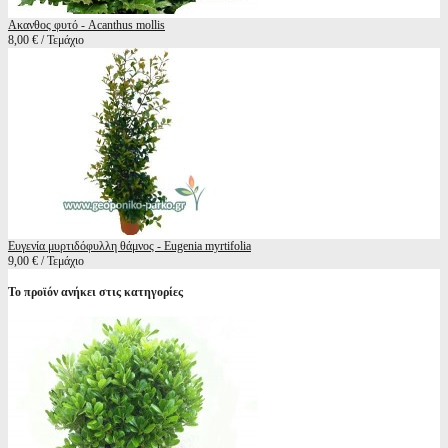
Ακανθος φυτό - Acanthus mollis
8,00 € / Τεμάχιο
Ευγενία μυρτιδόφυλλη θάμνος - Eugenia myrtifolia
9,00 € / Τεμάχιο
Το προϊόν ανήκει στις κατηγορίες