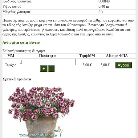
Κωδικός προϊόντος
000848
Υψος φυτού
0,40 m
Μέγεθος γλάστρας
5 lt
Πολυετής πόα, με αραιή κόμη και εντυπωσιακά λευκορόδινα άνθη, που εμφανίζονται από
το τέλος τής Ανοιξης μέχρι και τα μέσα τού Φθινόπωρου. Ιδανικό για βραχόκηπους ή
γλάστρες, προτιμά θέσεις ηλιόλουστες και εδάφη καλά στραγγιζόμενα.Κλαδέυεται στις
αρχές της Ανοιξης, κόβοντας τα ξερά λουλούδια και ένα μέρος από το φυτό.
Ανθισμένα φυτά-Βίντεο
Επιλογή ποσότητας & αγορά
ΜΜ
Ποσότητα
Τιμή/ΜΜ
Αξία με ΦΠΑ
Τεμάχιο
5,00 €
5,00 €
Σχετικά προϊόντα