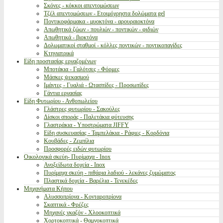
Σκόνες - κόκκοι απεντομώσεων
Τζέλ απεντομώσεων - Ετοιμόχρηστα δολώματα gel
Ποντικοφάρμακα - μυοκτόνα - αρουραιοκτόνα
Απωθητικά ζώων - πουλιών - ποντικών - φιδιών
Απωθητικά - βιοκτόνα
Δολωματικοί σταθμοί - κόλλες ποντικών - ποντικοπαγίδες
Κτηνιατρικά
Είδη προστασίας εργαζομένων
Μποτάκια - Γαλότσες - Φόρμες
Μάσκες ψεκασμού
Ιμάντες - Γυαλιά - Ωτασπίδες - Προσωπίδες
Γάντια εργασίας
Είδη Φυτωρίου - Ανθοπωλείου
Γλάστρες φυτωρίου - Σακούλες
Δίσκοι σποράς - Παλετάκια φύτευσης
Γλαστράκια - Υποστρώματα JIFFY
Είδη συσκευασίας - Ταμπελάκια - Ράφιες - Κορδόνια
Κουβάδες - Ζεμπίλια
Προσφορές ειδών φυτωρίου
Οικολογικά σκεύη- Πυρίμαχα - Inox
Ανοξείδωτα δοχεία - Inox
Πυρίμαχα σκεύη - πιθάρια λαδιού - λεκάνες ζυμώματος
Πλαστικά δοχεία - Βαρέλια - Τενεκέδες
Μηχανήματα Κήπου
Αλυσσοπρίονα - Κονταροπρίονα
Σκαπτικά - Φρέζες
Μηχανές γκαζόν - Χλοοκοπτικά
Χορτοκοπτικά - Θαμνοκοπτικά