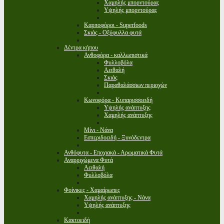
Χαμηλής μπορντούρας
Υψηλής μπορντούρας
Καρποφόροι - Superfoods
Σκιάς - Οξύφυλλα φυτά
Δέντρα κήπου
Ανθοφόρα - καλλωπιστικά
Φυλλοβόλα
Αειθαλή
Σκιάς
Παραθαλάσσιων περιοχών
Κωνοφόρα - Κυπαρισσοειδή
Υψηλής ανάπτυξης
Χαμηλής ανάπτυξης
Μίνι - Νάνα
Εσπεριδοειδή - Ξυνόδεντρα
Ανθόφυτα - Εποχιακά - Αρωματικά Φυτά
Αναρριχώμενα Φυτά
Αειθαλή
Φυλλοβόλα
Φοίνικες - Χαμαίρωπες
Χαμηλής ανάπτυξης - Νάνα
Υψηλής ανάπτυξης
Κακτοειδή