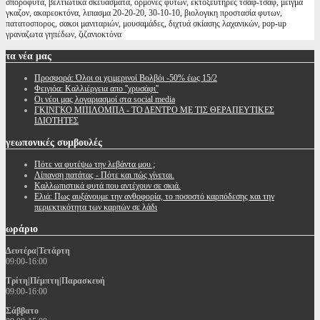
σπορόφυτα, βελτιωτικα σκευασματα, ορμονες φυτων, εκτοξευτηρες τσαφ-τσαφ, μειγμα
γκαζον, ακαρεοκτόνα, λιπασμα 20-20-20, 30-10-10, βιολογικη προστασία φυτων,
πατατοσπορος, σακοι μανιταριών, μουσαμάδες, διχτυά σκίασης λαχανικών, pop-up
γραναζωτα γηπέδων, ζιζανιοκτόνα
τα
νέα μας
Προσφορά: Όλοι οι χειμερινοί Βολβόι -50% έως 15/2
Φειγιόα: Καλλιέργεια απο ''χρυσάφι''
Oι νέοι μας λογαριασμοί στα social media
ΓΚΙΝΓΚΟ ΜΠΙΛΟΜΠΑ - ΤΟ ΔΕΝΤΡΟ ΜΕ ΤΙΣ ΘΕΡΑΠΕΥΤΙΚΕΣ
ΙΔΙΟΤΗΤΕΣ
γεωπονικές
συμβουλές
Πότε να φυτέψω την λεβάντα μου ;
Λίπανση πατάτας - Πότε και πώς γίνεται.
Καλλωπιστικά φυτά που αντέχουν σε σκιά.
Ελιά: Πως αυξάνουμε την ανθοφορία, το ποσοστό καρπόδεσης και την
περιεκτικότητα των καρπών σε λάδι
ωράριο
Δευτέρα|Τετάρτη
09:00-16:00
Τρίτη|Πέμπτη|Παρασκευή
09:00-16:00
Σάββατο