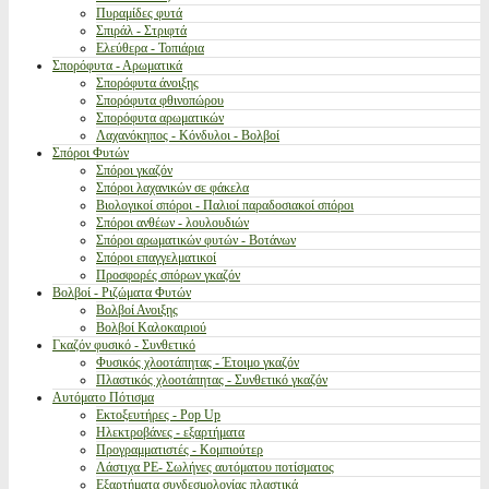
Πυραμίδες φυτά
Σπιράλ - Στριφτά
Ελεύθερα - Τοπιάρια
Σπορόφυτα - Αρωματικά
Σπορόφυτα άνοιξης
Σπορόφυτα φθινοπώρου
Σπορόφυτα αρωματικών
Λαχανόκηπος - Κόνδυλοι - Βολβοί
Σπόροι Φυτών
Σπόροι γκαζόν
Σπόροι λαχανικών σε φάκελα
Βιολογικοί σπόροι - Παλιοί παραδοσιακοί σπόροι
Σπόροι ανθέων - λουλουδιών
Σπόροι αρωματικών φυτών - Βοτάνων
Σπόροι επαγγελματικοί
Προσφορές σπόρων γκαζόν
Βολβοί - Ριζώματα Φυτών
Βολβοί Ανοιξης
Βολβοί Καλοκαιριού
Γκαζόν φυσικό - Συνθετικό
Φυσικός χλοοτάπητας - Έτοιμο γκαζόν
Πλαστικός χλοοτάπητας - Συνθετικό γκαζόν
Αυτόματο Πότισμα
Εκτοξευτήρες - Pop Up
Ηλεκτροβάνες - εξαρτήματα
Προγραμματιστές - Κομπιούτερ
Λάστιχα PE- Σωλήνες αυτόματου ποτίσματος
Εξαρτήματα συνδεσμολογίας πλαστικά