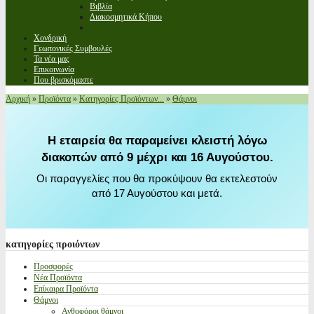
Βιβλία
Διακοσμητικά Κήπου
Χονδρική
Γεωπονικές Συμβουλές
Τα νέα μας
Επικοινωνία
Που βρισκόμαστε
Αρχική
»
Προϊόντα
»
Κατηγορίες Προϊόντων...
»
Θάμνοι
Η εταιρεία θα παραμείνει κλειστή λόγω
διακοπών από 9 μέχρι και 16 Αυγούστου.
Οι παραγγελίες που θα προκύψουν θα εκτελεστούν
από 17 Αυγούστου και μετά.
κατηγορίες
προιόντων
Προσφορές
Νέα Προϊόντα
Επίκαιρα Προϊόντα
Θάμνοι
Ανθοφόροι θάμνοι