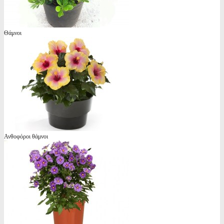
Θάμνοι
Ανθοφόροι θάμνοι