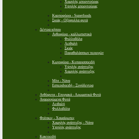
Χαμηλής μπορντούρας
Υψηλής μπορντούρας
Καρποφόροι - Superfoods
Σκιάς - Οξύφυλλα φυτά
Δέντρα κήπου
Ανθοφόρα - καλλωπιστικά
Φυλλοβόλα
Αειθαλή
Σκιάς
Παραθαλάσσιων περιοχών
Κωνοφόρα - Κυπαρισσοειδή
Υψηλής ανάπτυξης
Χαμηλής ανάπτυξης
Μίνι - Νάνα
Εσπεριδοειδή - Ξυνόδεντρα
Ανθόφυτα - Εποχιακά - Αρωματικά Φυτά
Αναρριχώμενα Φυτά
Αειθαλή
Φυλλοβόλα
Φοίνικες - Χαμαίρωπες
Χαμηλής ανάπτυξης - Νάνα
Υψηλής ανάπτυξης
Κακτοειδή