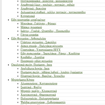
Ποντικοφάρμακα - μυοκτόνα - αρουραιοκτόνα
Απωθητικά ζώων - πουλιών - ποντικών - φιδιών
Απωθητικά - βιοκτόνα
Δολωματικοί σταθμοί - κόλλες ποντικών - ποντικοπαγίδες
Κτηνιατρικά
Είδη προστασίας εργαζομένων
Μποτάκια - Γαλότσες - Φόρμες
Μάσκες ψεκασμού
Ιμάντες - Γυαλιά - Ωτασπίδες - Προσωπίδες
Γάντια εργασίας
Είδη Φυτωρίου - Ανθοπωλείου
Γλάστρες φυτωρίου - Σακούλες
Δίσκοι σποράς - Παλετάκια φύτευσης
Γλαστράκια - Υποστρώματα JIFFY
Είδη συσκευασίας - Ταμπελάκια - Ράφιες - Κορδόνια
Κουβάδες - Ζεμπίλια
Προσφορές ειδών φυτωρίου
Οικολογικά σκεύη- Πυρίμαχα - Inox
Ανοξείδωτα δοχεία - Inox
Πυρίμαχα σκεύη - πιθάρια λαδιού - λεκάνες ζυμώματος
Πλαστικά δοχεία - Βαρέλια - Τενεκέδες
Μηχανήματα Κήπου
Αλυσσοπρίονα - Κονταροπρίονα
Σκαπτικά - Φρέζες
Μηχανές γκαζόν - Χλοοκοπτικά
Χορτοκοπτικά - Θαμνοκοπτικά
Πολυεργαλεία - Πολυμηχανήματα
Ψαλίδια μπορντούρας - Ευθυγραμμιστές