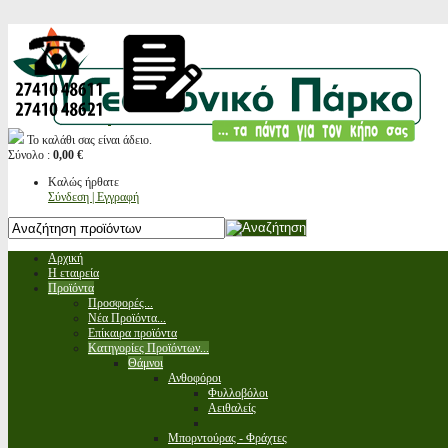
Το καλάθι σας είναι άδειο.
Σύνολο :
0,00 €
Καλώς ήρθατε
Σύνδεση | Εγγραφή
Αρχική
Η εταιρεία
Προϊόντα
Προσφορές...
Νέα Προϊόντα...
Επίκαιρα προϊόντα
Κατηγορίες Προϊόντων...
Θάμνοι
Ανθοφόροι
Φυλλοβόλοι
Αειθαλείς
Μπορντούρας - Φράχτες