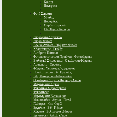
Κάκτοι
Παχύφυτα
Φυτά Σχήματα
Μπάλες
Πυραμίδες
Σπιράλ - Στριφτά
Ελεύθερα - Τοπιάρια
Σπορόφυτα Λαχανικών
Σπόροι Φυτών
Βολβοί Ανθεων - Ριζώματα Φυτών
Χλοοτάπητας - Γκαζόν
Αυτόματο Πότισμα
Φυτοπροστατευτικά Προϊόντα - Φυτοφάρμακα
Βιολογικά Σκευάσματα - Οικολογικά Φάρμακα
Λιπάσματα - Ορμόνες
Φάρμακα Υγειονομικής Σημασίας
Προστατευτικά Είδη Εργασίας
Είδη Φυτωρίου - Ανθοπωλείου
Οικολογικά Δοχεία - Πυρίμαχα Σκεύη
Μηχανήματα Κήπου
Ψεκαστικά Συγκροτήματα
Ψεκαστήρες
Μηχανήματα Ελαιοκομίας
Μουσαμάδες - Δίχτυα - Πανιά
Γλάστρες - Φερ Φορζέ
Εργαλεία - Είδη Κήπου
Χώματα - Βελτιωτικά εδάφους
Εμποτισμένη ξυλεία κήπου