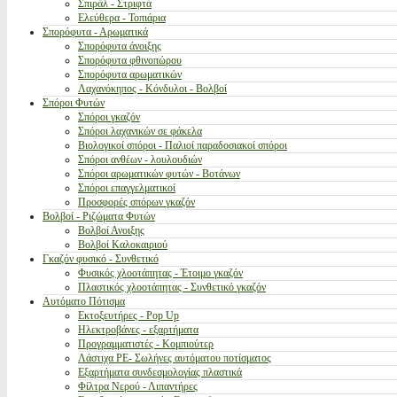
Σπιράλ - Στριφτά
Ελεύθερα - Τοπιάρια
Σπορόφυτα - Αρωματικά
Σπορόφυτα άνοιξης
Σπορόφυτα φθινοπώρου
Σπορόφυτα αρωματικών
Λαχανόκηπος - Κόνδυλοι - Βολβοί
Σπόροι Φυτών
Σπόροι γκαζόν
Σπόροι λαχανικών σε φάκελα
Βιολογικοί σπόροι - Παλιοί παραδοσιακοί σπόροι
Σπόροι ανθέων - λουλουδιών
Σπόροι αρωματικών φυτών - Βοτάνων
Σπόροι επαγγελματικοί
Προσφορές σπόρων γκαζόν
Βολβοί - Ριζώματα Φυτών
Βολβοί Ανοιξης
Βολβοί Καλοκαιριού
Γκαζόν φυσικό - Συνθετικό
Φυσικός χλοοτάπητας - Έτοιμο γκαζόν
Πλαστικός χλοοτάπητας - Συνθετικό γκαζόν
Αυτόματο Πότισμα
Εκτοξευτήρες - Pop Up
Ηλεκτροβάνες - εξαρτήματα
Προγραμματιστές - Κομπιούτερ
Λάστιχα PE- Σωλήνες αυτόματου ποτίσματος
Εξαρτήματα συνδεσμολογίας πλαστικά
Φίλτρα Νερού - Λιπαντήρες