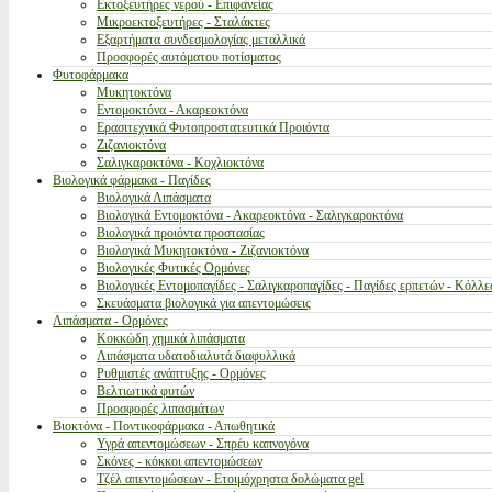
Εκτοξευτήρες νερού - Επιφανείας
Μικροεκτοξευτήρες - Σταλάκτες
Εξαρτήματα συνδεσμολογίας μεταλλικά
Προσφορές αυτόματου ποτίσματος
Φυτοφάρμακα
Μυκητοκτόνα
Εντομοκτόνα - Ακαρεοκτόνα
Ερασιτεχνικά Φυτοπροστατευτικά Προιόντα
Ζιζανιοκτόνα
Σαλιγκαροκτόνα - Κοχλιοκτόνα
Βιολογικά φάρμακα - Παγίδες
Βιολογικά Λιπάσματα
Βιολογικά Εντομοκτόνα - Ακαρεοκτόνα - Σαλιγκαροκτόνα
Βιολογικά προιόντα προστασίας
Βιολογικά Μυκητοκτόνα - Ζιζανιοκτόνα
Βιολογικές Φυτικές Ορμόνες
Βιολογικές Εντομοπαγίδες - Σαλιγκαροπαγίδες - Παγίδες ερπετών - Κόλλε
Σκευάσματα βιολογικά για απεντομώσεις
Λιπάσματα - Ορμόνες
Κοκκώδη χημικά λιπάσματα
Λιπάσματα υδατοδιαλυτά διαφυλλικά
Ρυθμιστές ανάπτυξης - Ορμόνες
Βελτιωτικά φυτών
Προσφορές λιπασμάτων
Βιοκτόνα - Ποντικοφάρμακα - Απωθητικά
Υγρά απεντομώσεων - Σπρέυ καπνογόνα
Σκόνες - κόκκοι απεντομώσεων
Τζέλ απεντομώσεων - Ετοιμόχρηστα δολώματα gel