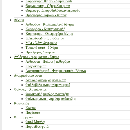
Καρποφόροι θάμνοι - Superfoods
Θάμνοι σκιάς - Οξύφυλλα φυτά
Θάμνοι φυτά παραθαλάσσιων περιοχών
Προσφορές Θάμνων - Φυτών
Δέντρα
Ανθοφόρα - Καλλωπιστικά δέντρα
Κωνοφόρα - Κυπαρισσοειδή
Καρποφόρα - Οπωροφόρα δέντρα
Εσπεριδοειδή - Ξυνόδεντρα
Μίνι - Νάνα δεντράκια
Τροπικά φυτά - δένδρα
Προσφορές Δέντρων
Ανθόφυτα - Αρωματικά - Ετήσια
Ανθόφυτα - Πολυετή ανθοφόρα
Εποχιακά φυτά
Αρωματικά φυτά - Φαρμακευτικά - Βότανα
Αναρριχώμενα φυτά
Αειθαλή αναρριχώμενα φυτά
Φυλλοβόλα αναρριχώμενα φυτά
Φοίνικες - Χαμαίρωπες
Φοινικοειδή υψηλής ανάπτυξης
Φοίνικες νάνοι - χαμηλής ανάπτυξης
Κακτοειδή
Κάκτοι
Παχύφυτα
Φυτά Σχήματα
Φυτά Μπάλες
Πυραμίδες φυτά