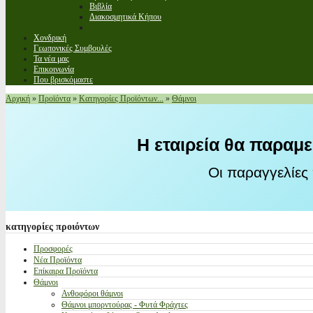
Βιβλία
Διακοσμητικά Κήπου
Χονδρική
Γεωπονικές Συμβουλές
Τα νέα μας
Επικοινωνία
Που βρισκόμαστε
Αρχική
»
Προϊόντα
»
Κατηγορίες Προϊόντων...
»
Θάμνοι
Η εταιρεία θα παραμε
Οι παραγγελίες
κατηγορίες
προιόντων
Προσφορές
Νέα Προϊόντα
Επίκαιρα Προϊόντα
Θάμνοι
Ανθοφόροι θάμνοι
Θάμνοι μπορντούρας - Φυτά Φράχτες