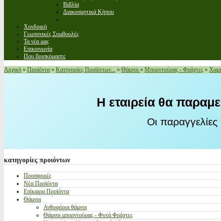
Βιβλία
Διακοσμητικά Κήπου
Χονδρική
Γεωπονικές Συμβουλές
Τα νέα μας
Επικοινωνία
Που βρισκόμαστε
Αρχική
»
Προϊόντα
»
Κατηγορίες Προϊόντων...
»
Θάμνοι
»
Μπορντούρας - Φράχτες
»
Χαμη
Η εταιρεία θα παραμε
Οι παραγγελίες
κατηγορίες
προιόντων
Προσφορές
Νέα Προϊόντα
Επίκαιρα Προϊόντα
Θάμνοι
Ανθοφόροι θάμνοι
Θάμνοι μπορντούρας - Φυτά Φράχτες