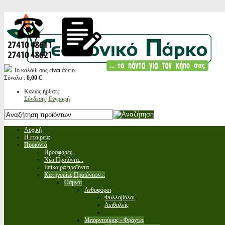
Το καλάθι σας είναι άδειο.
Σύνολο :
0,00 €
Καλώς ήρθατε
Σύνδεση | Εγγραφή
Αρχική
Η εταιρεία
Προϊόντα
Προσφορές...
Νέα Προϊόντα...
Επίκαιρα προϊόντα
Κατηγορίες Προϊόντων...
Θάμνοι
Ανθοφόροι
Φυλλοβόλοι
Αειθαλείς
Μπορντούρας - Φράχτες