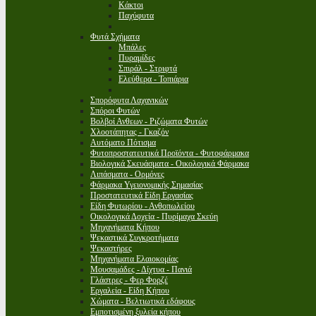
Κάκτοι
Παχύφυτα
Φυτά Σχήματα
Μπάλες
Πυραμίδες
Σπιράλ - Στριφτά
Ελεύθερα - Τοπιάρια
Σπορόφυτα Λαχανικών
Σπόροι Φυτών
Βολβοί Ανθεων - Ριζώματα Φυτών
Χλοοτάπητας - Γκαζόν
Αυτόματο Πότισμα
Φυτοπροστατευτικά Προϊόντα - Φυτοφάρμακα
Βιολογικά Σκευάσματα - Οικολογικά Φάρμακα
Λιπάσματα - Ορμόνες
Φάρμακα Υγειονομικής Σημασίας
Προστατευτικά Είδη Εργασίας
Είδη Φυτωρίου - Ανθοπωλείου
Οικολογικά Δοχεία - Πυρίμαχα Σκεύη
Μηχανήματα Κήπου
Ψεκαστικά Συγκροτήματα
Ψεκαστήρες
Μηχανήματα Ελαιοκομίας
Μουσαμάδες - Δίχτυα - Πανιά
Γλάστρες - Φερ Φορζέ
Εργαλεία - Είδη Κήπου
Χώματα - Βελτιωτικά εδάφους
Εμποτισμένη ξυλεία κήπου