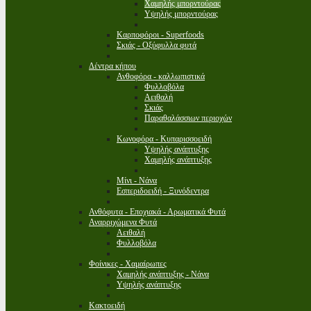
Χαμηλής μπορντούρας
Υψηλής μπορντούρας
Καρποφόροι - Superfoods
Σκιάς - Οξύφυλλα φυτά
Δέντρα κήπου
Ανθοφόρα - καλλωπιστικά
Φυλλοβόλα
Αειθαλή
Σκιάς
Παραθαλάσσιων περιοχών
Κωνοφόρα - Κυπαρισσοειδή
Υψηλής ανάπτυξης
Χαμηλής ανάπτυξης
Μίνι - Νάνα
Εσπεριδοειδή - Ξυνόδεντρα
Ανθόφυτα - Εποχιακά - Αρωματικά Φυτά
Αναρριχώμενα Φυτά
Αειθαλή
Φυλλοβόλα
Φοίνικες - Χαμαίρωπες
Χαμηλής ανάπτυξης - Νάνα
Υψηλής ανάπτυξης
Κακτοειδή