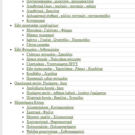
Ποντικοφάρμακα - μυοκτόνα - αρουραιοκτόνα
Απωθητικά ζώων - πουλιών - ποντικών - φιδιών
Απωθητικά - βιοκτόνα
Δολωματικοί σταθμοί - κόλλες ποντικών - ποντικοπαγίδες
Κτηνιατρικά
Είδη προστασίας εργαζομένων
Μποτάκια - Γαλότσες - Φόρμες
Μάσκες ψεκασμού
Ιμάντες - Γυαλιά - Ωτασπίδες - Προσωπίδες
Γάντια εργασίας
Είδη Φυτωρίου - Ανθοπωλείου
Γλάστρες φυτωρίου - Σακούλες
Δίσκοι σποράς - Παλετάκια φύτευσης
Γλαστράκια - Υποστρώματα JIFFY
Είδη συσκευασίας - Ταμπελάκια - Ράφιες - Κορδόνια
Κουβάδες - Ζεμπίλια
Προσφορές ειδών φυτωρίου
Οικολογικά σκεύη- Πυρίμαχα - Inox
Ανοξείδωτα δοχεία - Inox
Πυρίμαχα σκεύη - πιθάρια λαδιού - λεκάνες ζυμώματος
Πλαστικά δοχεία - Βαρέλια - Τενεκέδες
Μηχανήματα Κήπου
Αλυσσοπρίονα - Κονταροπρίονα
Σκαπτικά - Φρέζες
Μηχανές γκαζόν - Χλοοκοπτικά
Χορτοκοπτικά - Θαμνοκοπτικά
Πολυεργαλεία - Πολυμηχανήματα
Ψαλίδια μπορντούρας - Ευθυγραμμιστές