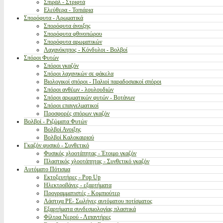
Σπιράλ - Στριφτά
Ελεύθερα - Τοπιάρια
Σπορόφυτα - Αρωματικά
Σπορόφυτα άνοιξης
Σπορόφυτα φθινοπώρου
Σπορόφυτα αρωματικών
Λαχανόκηπος - Κόνδυλοι - Βολβοί
Σπόροι Φυτών
Σπόροι γκαζόν
Σπόροι λαχανικών σε φάκελα
Βιολογικοί σπόροι - Παλιοί παραδοσιακοί σπόροι
Σπόροι ανθέων - λουλουδιών
Σπόροι αρωματικών φυτών - Βοτάνων
Σπόροι επαγγελματικοί
Προσφορές σπόρων γκαζόν
Βολβοί - Ριζώματα Φυτών
Βολβοί Ανοιξης
Βολβοί Καλοκαιριού
Γκαζόν φυσικό - Συνθετικό
Φυσικός χλοοτάπητας - Έτοιμο γκαζόν
Πλαστικός χλοοτάπητας - Συνθετικό γκαζόν
Αυτόματο Πότισμα
Εκτοξευτήρες - Pop Up
Ηλεκτροβάνες - εξαρτήματα
Προγραμματιστές - Κομπιούτερ
Λάστιχα PE- Σωλήνες αυτόματου ποτίσματος
Εξαρτήματα συνδεσμολογίας πλαστικά
Φίλτρα Νερού - Λιπαντήρες