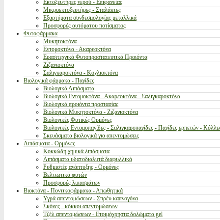
Εκτοξευτήρες νερού - Επιφανείας
Μικροεκτοξευτήρες - Σταλάκτες
Εξαρτήματα συνδεσμολογίας μεταλλικά
Προσφορές αυτόματου ποτίσματος
Φυτοφάρμακα
Μυκητοκτόνα
Εντομοκτόνα - Ακαρεοκτόνα
Ερασιτεχνικά Φυτοπροστατευτικά Προιόντα
Ζιζανιοκτόνα
Σαλιγκαροκτόνα - Κοχλιοκτόνα
Βιολογικά φάρμακα - Παγίδες
Βιολογικά Λιπάσματα
Βιολογικά Εντομοκτόνα - Ακαρεοκτόνα - Σαλιγκαροκτόνα
Βιολογικά προιόντα προστασίας
Βιολογικά Μυκητοκτόνα - Ζιζανιοκτόνα
Βιολογικές Φυτικές Ορμόνες
Βιολογικές Εντομοπαγίδες - Σαλιγκαροπαγίδες - Παγίδες ερπετών - Κόλλε
Σκευάσματα βιολογικά για απεντομώσεις
Λιπάσματα - Ορμόνες
Κοκκώδη χημικά λιπάσματα
Λιπάσματα υδατοδιαλυτά διαφυλλικά
Ρυθμιστές ανάπτυξης - Ορμόνες
Βελτιωτικά φυτών
Προσφορές λιπασμάτων
Βιοκτόνα - Ποντικοφάρμακα - Απωθητικά
Υγρά απεντομώσεων - Σπρέυ καπνογόνα
Σκόνες - κόκκοι απεντομώσεων
Τζέλ απεντομώσεων - Ετοιμόχρηστα δολώματα gel