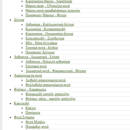
Καρποφόροι θάμνοι - Superfoods
Θάμνοι σκιάς - Οξύφυλλα φυτά
Θάμνοι φυτά παραθαλάσσιων περιοχών
Προσφορές Θάμνων - Φυτών
Δέντρα
Ανθοφόρα - Καλλωπιστικά δέντρα
Κωνοφόρα - Κυπαρισσοειδή
Καρποφόρα - Οπωροφόρα δέντρα
Εσπεριδοειδή - Ξυνόδεντρα
Μίνι - Νάνα δεντράκια
Τροπικά φυτά - δένδρα
Προσφορές Δέντρων
Ανθόφυτα - Αρωματικά - Ετήσια
Ανθόφυτα - Πολυετή ανθοφόρα
Εποχιακά φυτά
Αρωματικά φυτά - Φαρμακευτικά - Βότανα
Αναρριχώμενα φυτά
Αειθαλή αναρριχώμενα φυτά
Φυλλοβόλα αναρριχώμενα φυτά
Φοίνικες - Χαμαίρωπες
Φοινικοειδή υψηλής ανάπτυξης
Φοίνικες νάνοι - χαμηλής ανάπτυξης
Κακτοειδή
Κάκτοι
Παχύφυτα
Φυτά Σχήματα
Φυτά Μπάλες
Πυραμίδες φυτά