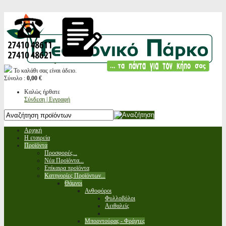
Το καλάθι σας είναι άδειο.
Σύνολο :
0,00 €
Καλώς ήρθατε
Σύνδεση | Εγγραφή
Αρχική
Η εταιρεία
Προϊόντα
Προσφορές...
Νέα Προϊόντα...
Επίκαιρα προϊόντα
Κατηγορίες Προϊόντων...
Θάμνοι
Ανθοφόροι
Φυλλοβόλοι
Αειθαλείς
Μπορντούρας - Φράχτες