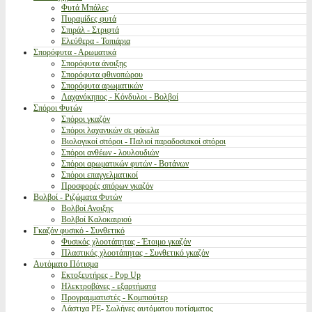
Φυτά Μπάλες
Πυραμίδες φυτά
Σπιράλ - Στριφτά
Ελεύθερα - Τοπιάρια
Σπορόφυτα - Αρωματικά
Σπορόφυτα άνοιξης
Σπορόφυτα φθινοπώρου
Σπορόφυτα αρωματικών
Λαχανόκηπος - Κόνδυλοι - Βολβοί
Σπόροι Φυτών
Σπόροι γκαζόν
Σπόροι λαχανικών σε φάκελα
Βιολογικοί σπόροι - Παλιοί παραδοσιακοί σπόροι
Σπόροι ανθέων - λουλουδιών
Σπόροι αρωματικών φυτών - Βοτάνων
Σπόροι επαγγελματικοί
Προσφορές σπόρων γκαζόν
Βολβοί - Ριζώματα Φυτών
Βολβοί Ανοιξης
Βολβοί Καλοκαιριού
Γκαζόν φυσικό - Συνθετικό
Φυσικός χλοοτάπητας - Έτοιμο γκαζόν
Πλαστικός χλοοτάπητας - Συνθετικό γκαζόν
Αυτόματο Πότισμα
Εκτοξευτήρες - Pop Up
Ηλεκτροβάνες - εξαρτήματα
Προγραμματιστές - Κομπιούτερ
Λάστιχα PE- Σωλήνες αυτόματου ποτίσματος