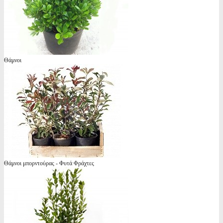
Θάμνοι
Θάμνοι μπορντούρας - Φυτά Φράχτες