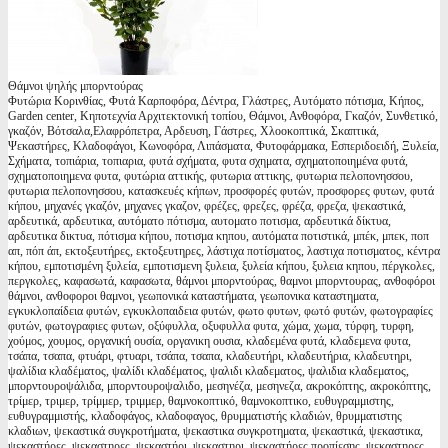
Θάμνοι ψηλής μπορντούρας
Φυτώρια Κορινθίας, Φυτά Καρποφόρα, Δέντρα, Γλάστρες, Αυτόματο πότισμα, Κήπος,
Garden center, Κηποτεχνία Αρχιτεκτονική τοπίου, Θάμνοι, Ανθοφόρα, Γκαζόν, Συνθετικό,
γκαζόν, Βότσαλα,Ελαφρόπετρα, Αρδευση, Γάστρες, Χλοοκοπτικά, Σκαπτικά,
Ψεκαστήρες, Κλαδοφάγοι, Κωνοφόρα, Λιπάσματα, Φυτοφάρμακα, Εσπεριδοειδή, Ξυλεία,
Σχήματα, τοπιάρια, τοπιαρια, φυτά σχήματα, φυτα σχηματα, σχηματοποιημένα φυτά,
σχηματοποιημενα φυτα, φυτώρια αττικής, φυτωρια αττικης, φυτωρια πελοπονησσου,
φυτωρια πελοπονησσου, κατασκευές κήπων, προσφορές φυτών, προσφορες φυτων, φυτά
κήπου, μηχανές γκαζόν, μηχανες γκαζον, φρέζες, φρεζες, φρέζα, φρεζα, ψεκαστικά,
αρδευτικά, αρδευτικα, αυτόματο πότισμα, αυτοματο ποτισμα, αρδευτικά δίκτυα,
αρδευτικα δικτυα, πότισμα κήπου, ποτισμα κηπου, αυτόματα ποτιστικά, μπέκ, μπεκ, ποπ
απ, πόπ άπ, εκτοξευτήρες, εκτοξευτηρες, λάστιχα ποτίσματος, λαστιχα ποτισματος, κέντρα
κήπου, εμποτισμένη ξυλεία, εμποτισμενη ξυλεια, ξυλεία κήπου, ξυλεια κηπου, πέργκολες,
περγκολες, καφασωτά, καφασωτα, θάμνοι μπορντούρας, θαμνοι μπορντουρας, ανθοφόροι
θάμνοι, ανθοφοροι θαμνοι, γεωπονικά καταστήματα, γεωπονικα καταστηματα,
εγκυκλοπαίδεια φυτών, εγκυκλοπαιδεια φυτών, φωτο φυτων, φωτό φυτών, φωτογραφίες
φυτών, φωτογραφιες φυτων, οξύφυλλα, οξυφυλλα φυτα, χώμα, χωμα, τύρφη, τυρφη,
χούμος, χουμος, οργανική ουσία, οργανικη ουσια, κλαδεμένα φυτά, κλαδεμενα φυτα,
τσάπα, τσαπα, φτυάρι, φτυαρι, τσάπα, τσαπα, κλαδευτήρι, κλαδευτήρια, κλαδευτηρι,
ψαλίδια κλαδέματος, ψαλίδι κλαδέματος, ψαλιδι κλαδεματος, ψαλιδια κλαδεματος,
μπορντουροψάλιδα, μπορντουροψαλιδο, μεσηνέζα, μεσηνεζα, ακροκόπτης, ακροκόπτης,
τρίμερ, τριμερ, τρίμμερ, τριμμερ, θαμνοκοπτικό, θαμνοκοπτικο, ευθυγραμμιστης,
ευθυγραμμιστής, κλαδοφάγος, κλαδοφαγος, θρυμματιστής κλαδιών, θρυμματιστης
κλαδιων, ψεκαστικά συγκροτήματα, ψεκαστικα συγκροτηματα, ψεκαστικά, ψεκαστικα,
ψεκαστήρες, ψεκαστηρες, ψεκαστήρι, ψεκαστηρι, ψεκαστήρες προπίεσης, ψεκαστηρες