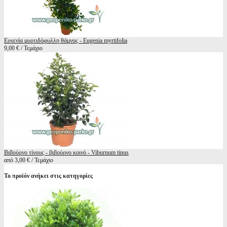
Ευγενία μυρτιδόφυλλη θάμνος - Eugenia myrtifolia
9,00 € / Τεμάχιο
Βιβούρνο τίνους - βιβούρνο κοινό - Viburnum tinus
από 3,00 € / Τεμάχιο
Το προϊόν ανήκει στις κατηγορίες