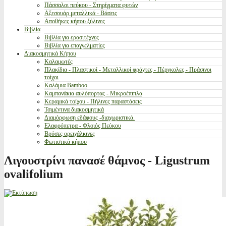
Πάσσαλοι πεύκου - Στηρίγματα φυτών
Αξεσουάρ μεταλλικά - Βάσεις
Αποθήκες κήπου ξύλινες
Βιβλία
Βιβλία για ερασιτέχνες
Βιβλία για επαγγελματίες
Διακοσμητικά Κήπου
Καλαμωτές
Πλακίδια - Πλαστικοί - Μεταλλικοί φράχτες - Πέργκολες - Πράσινοι
τοίχοι
Καλάμια Bamboo
Καμπανάκια αυλόπορτας - Μικροέπιπλα
Κεραμικά τοίχου - Πήλινες παραστάσεις
Τσιμέντινα διακοσμητικά
Διαμόρφωση εδάφους -διαχωριστικά.
Ελαφρόπετρα - Φλοιός Πεύκου
Βρύσες ορειχάλκινες
Φωτιστικά κήπου
Λιγουστρίνι πανασέ θάμνος - Ligustrum
ovalifolium