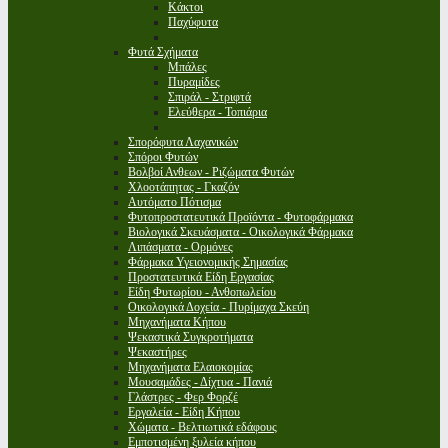
Κάκτοι
Παχύφυτα
Φυτά Σχήματα
Μπάλες
Πυραμίδες
Σπιράλ - Στριφτά
Ελεύθερα - Τοπιάρια
Σπορόφυτα Λαχανικών
Σπόροι Φυτών
Βολβοί Ανθεων - Ριζώματα Φυτών
Χλοοτάπητας - Γκαζόν
Αυτόματο Πότισμα
Φυτοπροστατευτικά Προϊόντα - Φυτοφάρμακα
Βιολογικά Σκευάσματα - Οικολογικά Φάρμακα
Λιπάσματα - Ορμόνες
Φάρμακα Υγειονομικής Σημασίας
Προστατευτικά Είδη Εργασίας
Είδη Φυτωρίου - Ανθοπωλείου
Οικολογικά Δοχεία - Πυρίμαχα Σκεύη
Μηχανήματα Κήπου
Ψεκαστικά Συγκροτήματα
Ψεκαστήρες
Μηχανήματα Ελαιοκομίας
Μουσαμάδες - Δίχτυα - Πανιά
Γλάστρες - Φερ Φορζέ
Εργαλεία - Είδη Κήπου
Χώματα - Βελτιωτικά εδάφους
Εμποτισμένη ξυλεία κήπου