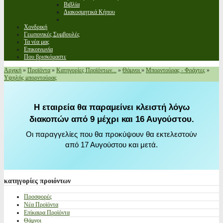
Βιβλία
Διακοσμητικά Κήπου
Χονδρική
Γεωπονικές Συμβουλές
Τα νέα μας
Επικοινωνία
Που βρισκόμαστε
Αρχική
»
Προϊόντα
»
Κατηγορίες Προϊόντων...
»
Θάμνοι
»
Μπορντούρας - Φράχτες
»
Υψηλής μπορντούρας
Η εταιρεία θα παραμείνει κλειστή λόγω
διακοπών από 9 μέχρι και 16 Αυγούστου.
Οι παραγγελίες που θα προκύψουν θα εκτελεστούν
από 17 Αυγούστου και μετά.
κατηγορίες
προιόντων
Προσφορές
Νέα Προϊόντα
Επίκαιρα Προϊόντα
Θάμνοι