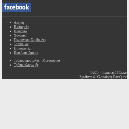
Αρχική
Η εταιρεία
Προϊόντα
Χονδρική
Γεωπονικές Συμβουλές
Τα νέα μας
Επικοινωνία
Που βρισκόμαστε
Τρόποι αποστολής - Μεταφορικά
Τρόποι πληρωμής
©2014 Γεωπονικό Πάρκο
Σχεδίαση & Υλοποίηση DataQube