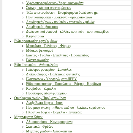
Υγρά απεντομώσεων - Σπρέυ καπνογόνα
Σκόνες - κόκκοι απεντομώσεων
Τζέλ απεντομώσεων - Ετοιμόχρηστα δολώματα gel
Ποντικοφάρμακα - μυοκτόνα - αρουραιοκτόνα
Απωθητικά ζώων - πουλιών - ποντικών - φιδιών
Απωθητικά - βιοκτόνα
Δολωματικοί σταθμοί - κόλλες ποντικών - ποντικοπαγίδες
Κτηνιατρικά
Είδη προστασίας εργαζομένων
Μποτάκια - Γαλότσες - Φόρμες
Μάσκες ψεκασμού
Ιμάντες - Γυαλιά - Ωτασπίδες - Προσωπίδες
Γάντια εργασίας
Είδη Φυτωρίου - Ανθοπωλείου
Γλάστρες φυτωρίου - Σακούλες
Δίσκοι σποράς - Παλετάκια φύτευσης
Γλαστράκια - Υποστρώματα JIFFY
Είδη συσκευασίας - Ταμπελάκια - Ράφιες - Κορδόνια
Κουβάδες - Ζεμπίλια
Προσφορές ειδών φυτωρίου
Οικολογικά σκεύη- Πυρίμαχα - Inox
Ανοξείδωτα δοχεία - Inox
Πυρίμαχα σκεύη - πιθάρια λαδιού - λεκάνες ζυμώματος
Πλαστικά δοχεία - Βαρέλια - Τενεκέδες
Μηχανήματα Κήπου
Αλυσσοπρίονα - Κονταροπρίονα
Σκαπτικά - Φρέζες
Μηχανές γκαζόν - Χλοοκοπτικά