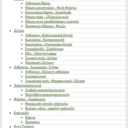
Ανθοφόροι θάμνοι
Θάμνοι μπορντούρας - Φυτά Φράχτες
Καρποφόροι θάμνοι - Superfoods
Θάμνοι σκιάς - Οξύφυλλα φυτά
Θάμνοι φυτά παραθαλάσσιων περιοχών
Προσφορές Θάμνων - Φυτών
Δέντρα
Ανθοφόρα - Καλλωπιστικά δέντρα
Κωνοφόρα - Κυπαρισσοειδή
Καρποφόρα - Οπωροφόρα δέντρα
Εσπεριδοειδή - Ξυνόδεντρα
Μίνι - Νάνα δεντράκια
Τροπικά φυτά - δένδρα
Προσφορές Δέντρων
Ανθόφυτα - Αρωματικά - Ετήσια
Ανθόφυτα - Πολυετή ανθοφόρα
Εποχιακά φυτά
Αρωματικά φυτά - Φαρμακευτικά - Βότανα
Αναρριχώμενα φυτά
Αειθαλή αναρριχώμενα φυτά
Φυλλοβόλα αναρριχώμενα φυτά
Φοίνικες - Χαμαίρωπες
Φοινικοειδή υψηλής ανάπτυξης
Φοίνικες νάνοι - χαμηλής ανάπτυξης
Κακτοειδή
Κάκτοι
Παχύφυτα
Φυτά Σχήματα