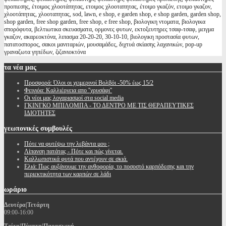
προπιεσης, έτοιμος χλοοτάπητας, ετοιμος χλοοταπητας, έτοιμο γκαζόν, ετοιμο γκαζον,
χλοοτάπητας, χλοοταπητας, sod, lawn, e shop, e garden shop, e shop garden, garden shop,
shop garden, free shop garden, free shop, e free shop, βιολογικη ντοματα, βιολογικα
σπορόφυτα, βελτιωτικα σκευασματα, ορμονες φυτων, εκτοξευτηρες τσαφ-τσαφ, μειγμα
γκαζον, ακαρεοκτόνα, λιπασμα 20-20-20, 30-10-10, βιολογικη προστασία φυτων,
πατατοσπορος, σακοι μανιταριών, μουσαμάδες, διχτυά σκίασης λαχανικών, pop-up
γραναζωτα γηπέδων, ζιζανιοκτόνα
τα
νέα μας
Προσφορά: Όλοι οι χειμερινοί Βολβόι -50% έως 15/2
Φειγιόα: Καλλιέργεια απο ''χρυσάφι''
Oι νέοι μας λογαριασμοί στα social media
ΓΚΙΝΓΚΟ ΜΠΙΛΟΜΠΑ - ΤΟ ΔΕΝΤΡΟ ΜΕ ΤΙΣ ΘΕΡΑΠΕΥΤΙΚΕΣ
ΙΔΙΟΤΗΤΕΣ
γεωπονικές
συμβουλές
Πότε να φυτέψω την λεβάντα μου ;
Λίπανση πατάτας - Πότε και πώς γίνεται.
Καλλωπιστικά φυτά που αντέχουν σε σκιά.
Ελιά: Πως αυξάνουμε την ανθοφορία, το ποσοστό καρπόδεσης και την
περιεκτικότητα των καρπών σε λάδι
ωράριο
Δευτέρα|Τετάρτη
09:00-16:00