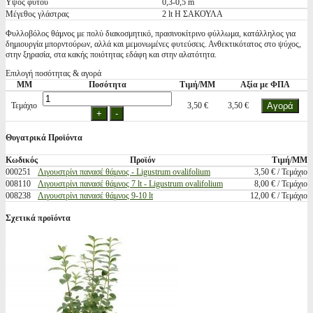
Υψος φυτού
0,3-0,5 m
Μέγεθος γλάστρας
2 lt Η ΣΑΚΟΥΛΑ
Φυλλοβόλος θάμνος με πολύ διακοσμητικό, πρασινοκίτρινο φύλλωμα, κατάλληλος για
δημιουργία μπορντούρων, αλλά και μεμονωμένες φυτεύσεις. Ανθεκτικότατος στο ψύχος,
στην ξηρασία, στα κακής ποιότητας εδάφη και στην αλατότητα.
Επιλογή ποσότητας & αγορά
ΜΜ
Ποσότητα
Τιμή/ΜΜ
Αξία με ΦΠΑ
Τεμάχιο
3,50 €
3,50 €
Θυγατρικά Προϊόντα
Κωδικός
Προϊόν
Τιμή/ΜΜ
000251
Λιγουστρίνι πανασέ θάμνος - Ligustrum ovalifolium
3,50 € / Τεμάχιο
008110
Λιγουστρίνι πανασέ θάμνος 7 lt - Ligustrum ovalifolium
8,00 € / Τεμάχιο
008238
Λιγουστρίνι πανασέ θάμνος 9-10 lt
12,00 € / Τεμάχιο
Σχετικά προϊόντα