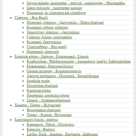
Δίχτυα σκίασης-προστασίας - παγετού - αναρρίχησης - Μουσαμάδες
Σάκοι συλλογής - προστασίας καρπών
Προσφορές σε ελαιόπανα και ελαιόδιχτα
Γλάστρες - Φερ Φορζέ
Πλαστικές γλάστρες - ζαρντινιέρες - Πιάτα πλαστικά
Κεραμικές πήλινες γλάστρες
Τσιμεντένιες γλάστρες - ζαρντινιέρες
Γλάστρες ξύλινες εμποτισμένες
Κεραμικές Ζαρντινιέρες
Γλαστροθήκες - Φέρ φορζέ
Προσφορές γλαστρών
Εργαλεία κήπου - Λάστιχα - Ελαιοκομικά - Σπορείς
Κλαδευτήρια - Ψαλίδια κορυφής - Ακροκόφτες γκαζόν- Εμβολιαστήρια
Ελαιοκομικά - Καρποσυλλέκτες
Όργανα μέτρησης - Κομποστοποιητές
Λάστιχα ποτίσματος - Ποτιστικά - Ταχυσύνδεσμοι
Εργαλεία χειρός
Ποτιστήρια πλαστικά
Καρότσια κήπου
Προσφορές εργαλείων κήπου
Σπορείς - Λιπασματοδιανομείς
Χώματα - Τύρφες - Βελτιωτικά
Φυτοχώματα γλαστρών
Τύρφες - Κοπριά - Βελτιωτικά
Εμποτισμένη ξυλεία - φράχτες
Καφασωτά - Πάνελ - Πέργκολες
Κάγκελα - Φράχτες
Σανίδες Deck - Δοκάρια - Πατήματα - Διάδρομοι