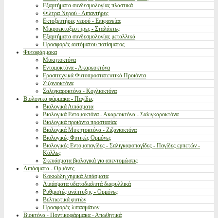
Εξαρτήματα συνδεσμολογίας πλαστικά
Φίλτρα Νερού - Λιπαντήρες
Εκτοξευτήρες νερού - Επιφανείας
Μικροεκτοξευτήρες - Σταλάκτες
Εξαρτήματα συνδεσμολογίας μεταλλικά
Προσφορές αυτόματου ποτίσματος
Φυτοφάρμακα
Μυκητοκτόνα
Εντομοκτόνα - Ακαρεοκτόνα
Ερασιτεχνικά Φυτοπροστατευτικά Προιόντα
Ζιζανιοκτόνα
Σαλιγκαροκτόνα - Κοχλιοκτόνα
Βιολογικά φάρμακα - Παγίδες
Βιολογικά Λιπάσματα
Βιολογικά Εντομοκτόνα - Ακαρεοκτόνα - Σαλιγκαροκτόνα
Βιολογικά προιόντα προστασίας
Βιολογικά Μυκητοκτόνα - Ζιζανιοκτόνα
Βιολογικές Φυτικές Ορμόνες
Βιολογικές Εντομοπαγίδες - Σαλιγκαροπαγίδες - Παγίδες ερπετών -
Κόλλες
Σκευάσματα βιολογικά για απεντομώσεις
Λιπάσματα - Ορμόνες
Κοκκώδη χημικά λιπάσματα
Λιπάσματα υδατοδιαλυτά διαφυλλικά
Ρυθμιστές ανάπτυξης - Ορμόνες
Βελτιωτικά φυτών
Προσφορές λιπασμάτων
Βιοκτόνα - Ποντικοφάρμακα - Απωθητικά