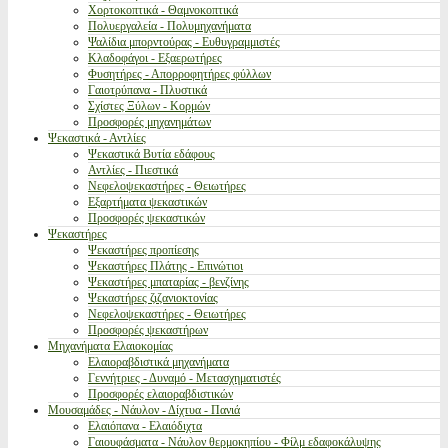
Χορτοκοπτικά - Θαμνοκοπτικά
Πολυεργαλεία - Πολυμηχανήματα
Ψαλίδια μπορντούρας - Ευθυγραμμιστές
Κλαδοφάγοι - Εξαερωτήρες
Φυσητήρες - Απορροφητήρες φύλλων
Γαιοτρύπανα - Πλυστικά
Σχίστες Ξύλων - Κορμών
Προσφορές μηχανημάτων
Ψεκαστικά - Αντλίες
Ψεκαστικά Βυτία εδάφους
Αντλίες - Πιεστικά
Νεφελοψεκαστήρες - Θειωτήρες
Εξαρτήματα ψεκαστικών
Προσφορές ψεκαστικών
Ψεκαστήρες
Ψεκαστήρες προπίεσης
Ψεκαστήρες Πλάτης - Επινώτιοι
Ψεκαστήρες μπαταρίας - βενζίνης
Ψεκαστήρες ζιζανιοκτονίας
Νεφελοψεκαστήρες - Θειωτήρες
Προσφορές ψεκαστήρων
Μηχανήματα Ελαιοκομίας
Ελαιοραβδιστικά μηχανήματα
Γεννήτριες - Δυναμό - Μετασχηματιστές
Προσφορές ελαιοραβδιστικών
Μουσαμάδες - Νάυλον - Δίχτυα - Πανιά
Ελαιόπανα - Ελαιόδιχτα
Γαιουφάσματα - Νάυλον θερμοκηπίου - Φίλμ εδαφοκάλυψης