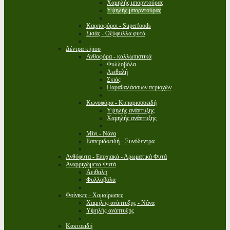
Χαμηλής μπορντούρας
Υψηλής μπορντούρας
Καρποφόροι - Superfoods
Σκιάς - Οξύφυλλα φυτά
Δέντρα κήπου
Ανθοφόρα - καλλωπιστικά
Φυλλοβόλα
Αειθαλή
Σκιάς
Παραθαλάσσιων περιοχών
Κωνοφόρα - Κυπαρισσοειδή
Υψηλής ανάπτυξης
Χαμηλής ανάπτυξης
Μίνι - Νάνα
Εσπεριδοειδή - Ξυνόδεντρα
Ανθόφυτα - Εποχιακά - Αρωματικά Φυτά
Αναρριχώμενα Φυτά
Αειθαλή
Φυλλοβόλα
Φοίνικες - Χαμαίρωπες
Χαμηλής ανάπτυξης - Νάνα
Υψηλής ανάπτυξης
Κακτοειδή