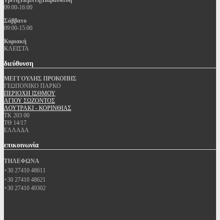
Τρίτη|Πέμπτη|Παρασκευή
09:00-16:00
Σάββατο
09:00-15:00
Κυριακή
ΚΛΕΙΣΤΑ
διεύθυνση
ΜΕΓΓΟΥΛΗΣ ΠΡΟΚΟΠΗΣ
ΓΕΩΠΟΝΙΚΟ ΠΑΡΚΟ
ΠΕΡΙΟΧΗ ΙΣΘΜΟΥ
ΑΓΙΟΥ ΣΩΖΟΝΤΟΣ
ΛΟΥΤΡΑΚΙ - ΚΟΡΙΝΘΙΑΣ
ΤΚ 203 00
ΤΘ 14/17
ΕΛΛΑΔΑ
επικοινωνία
ΤΗΛΕΦΩΝΑ
+30 27410 48611
+30 27410 48621
+30 27410 49302