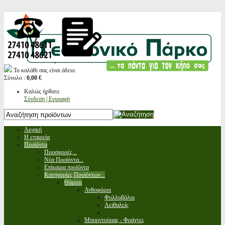
Το καλάθι σας είναι άδειο.
Σύνολο :
0,00 €
Καλώς ήρθατε
Σύνδεση | Εγγραφή
Αρχική
Η εταιρεία
Προϊόντα
Προσφορές...
Νέα Προϊόντα...
Επίκαιρα προϊόντα
Κατηγορίες Προϊόντων...
Θάμνοι
Ανθοφόροι
Φυλλοβόλοι
Αειθαλείς
Μπορντούρας - Φράχτες