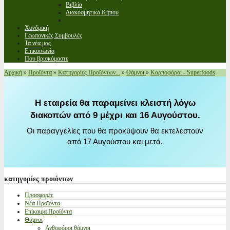
Βιβλία
Διακοσμητικά Κήπου
Χονδρική
Γεωπονικές Συμβουλές
Τα νέα μας
Επικοινωνία
Που βρισκόμαστε
Αρχική
»
Προϊόντα
»
Κατηγορίες Προϊόντων...
»
Θάμνοι
»
Καρποφόροι - Superfoods
Η εταιρεία θα παραμείνει κλειστή λόγω
διακοπών από 9 μέχρι και 16 Αυγούστου.
Οι παραγγελίες που θα προκύψουν θα εκτελεστούν
από 17 Αυγούστου και μετά.
κατηγορίες
προιόντων
Προσφορές
Νέα Προϊόντα
Επίκαιρα Προϊόντα
Θάμνοι
Ανθοφόροι θάμνοι