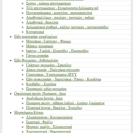
Σκόνες - κόκκοι απεντομώσεων
Τζέλ απεντομώσεων - Ετοιμόχρηστα δολώματα gel
Ποντικοφάρμακα - μυοκτόνα - αρουραιοκτόνα
Απωθητικά ζώων - πουλιών - ποντικών - φιδιών
Απωθητικά - βιοκτόνα
Δολωματικοί σταθμοί - κόλλες ποντικών - ποντικοπαγίδες
Κτηνιατρικά
Είδη προστασίας εργαζομένων
Μποτάκια - Γαλότσες - Φόρμες
Μάσκες ψεκασμού
Ιμάντες - Γυαλιά - Ωτασπίδες - Προσωπίδες
Γάντια εργασίας
Είδη Φυτωρίου - Ανθοπωλείου
Γλάστρες φυτωρίου - Σακούλες
Δίσκοι σποράς - Παλετάκια φύτευσης
Γλαστράκια - Υποστρώματα JIFFY
Είδη συσκευασίας - Ταμπελάκια - Ράφιες - Κορδόνια
Κουβάδες - Ζεμπίλια
Προσφορές ειδών φυτωρίου
Οικολογικά σκεύη- Πυρίμαχα - Inox
Ανοξείδωτα δοχεία - Inox
Πυρίμαχα σκεύη - πιθάρια λαδιού - λεκάνες ζυμώματος
Πλαστικά δοχεία - Βαρέλια - Τενεκέδες
Μηχανήματα Κήπου
Αλυσσοπρίονα - Κονταροπρίονα
Σκαπτικά - Φρέζες
Μηχανές γκαζόν - Χλοοκοπτικά
Χορτοκοπτικά - Θαμνοκοπτικά