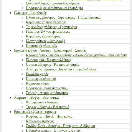
Σάκοι συλλογής - προστασίας καρπών
Προσφορές σε ελαιόπανα και ελαιόδιχτα
Γλάστρες - Φερ Φορζέ
Πλαστικές γλάστρες - ζαρντινιέρες - Πιάτα πλαστικά
Κεραμικές πήλινες γλάστρες
Τσιμεντένιες γλάστρες - ζαρντινιέρες
Γλάστρες ξύλινες εμποτισμένες
Κεραμικές Ζαρντινιέρες
Γλαστροθήκες - Φέρ φορζέ
Προσφορές γλαστρών
Εργαλεία κήπου - Λάστιχα - Ελαιοκομικά - Σπορείς
Κλαδευτήρια - Ψαλίδια κορυφής - Ακροκόφτες γκαζόν- Εμβολιαστήρια
Ελαιοκομικά - Καρποσυλλέκτες
Όργανα μέτρησης - Κομποστοποιητές
Λάστιχα ποτίσματος - Ποτιστικά - Ταχυσύνδεσμοι
Εργαλεία χειρός
Ποτιστήρια πλαστικά
Καρότσια κήπου
Προσφορές εργαλείων κήπου
Σπορείς - Λιπασματοδιανομείς
Χώματα - Τύρφες - Βελτιωτικά
Φυτοχώματα γλαστρών
Τύρφες - Κοπριά - Βελτιωτικά
Εμποτισμένη ξυλεία - φράχτες
Καφασωτά - Πάνελ - Πέργκολες
Κάγκελα - Φράχτες
Σανίδες Deck - Δοκάρια - Πατήματα - Διάδρομοι
Πάσσαλοι πεύκου - Στηρίγματα φυτών