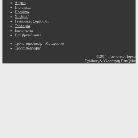
Αρχική
Η εταιρεία
Προϊόντα
Χονδρική
Γεωπονικές Συμβουλές
Τα νέα μας
Επικοινωνία
Που βρισκόμαστε
Τρόποι αποστολής - Μεταφορικά
Τρόποι πληρωμής
©2014 Γεωπονικό Πάρκο
Σχεδίαση & Υλοποίηση DataQube