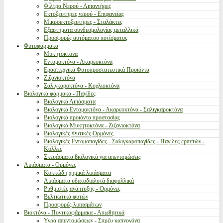
Φίλτρα Νερού - Λιπαντήρες
Εκτοξευτήρες νερού - Επιφανείας
Μικροεκτοξευτήρες - Σταλάκτες
Εξαρτήματα συνδεσμολογίας μεταλλικά
Προσφορές αυτόματου ποτίσματος
Φυτοφάρμακα
Μυκητοκτόνα
Εντομοκτόνα - Ακαρεοκτόνα
Ερασιτεχνικά Φυτοπροστατευτικά Προιόντα
Ζιζανιοκτόνα
Σαλιγκαροκτόνα - Κοχλιοκτόνα
Βιολογικά φάρμακα - Παγίδες
Βιολογικά Λιπάσματα
Βιολογικά Εντομοκτόνα - Ακαρεοκτόνα - Σαλιγκαροκτόνα
Βιολογικά προιόντα προστασίας
Βιολογικά Μυκητοκτόνα - Ζιζανιοκτόνα
Βιολογικές Φυτικές Ορμόνες
Βιολογικές Εντομοπαγίδες - Σαλιγκαροπαγίδες - Παγίδες ερπετών -
Κόλλες
Σκευάσματα βιολογικά για απεντομώσεις
Λιπάσματα - Ορμόνες
Κοκκώδη χημικά λιπάσματα
Λιπάσματα υδατοδιαλυτά διαφυλλικά
Ρυθμιστές ανάπτυξης - Ορμόνες
Βελτιωτικά φυτών
Προσφορές λιπασμάτων
Βιοκτόνα - Ποντικοφάρμακα - Απωθητικά
Υγρά απεντομώσεων - Σπρέυ καπνογόνα