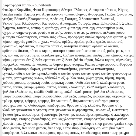
Καρποφόροι θάμνοι - Superfoods
Φυτώρια Κορινθίας, Φυτά Καρποφόρα, Δέντρα, Γλάστρες, Αυτόματο πότισμα, Κήπος,
Garden center, Κηποτεχνία Αρχιτεκτονική τοπίου, Θάμνοι, Ανθοφόρα, Γκαζόν, Συνθετικό,
γκαζόν, Βότσαλα,Ελαφρόπετρα, Αρδευση, Γάστρες, Χλοοκοπτικά, Σκαπτικά,
Ψεκαστήρες, Κλαδοφάγοι, Κωνοφόρα, Λιπάσματα, Φυτοφάρμακα, Εσπεριδοειδή, Ξυλεία,
Σχήματα, τοπιάρια, τοπιαρια, φυτά σχήματα, φυτα σχηματα, σχηματοποιημένα φυτά,
σχηματοποιημενα φυτα, φυτώρια αττικής, φυτωρια αττικης, φυτωρια πελοπονησσου,
φυτωρια πελοπονησσου, κατασκευές κήπων, προσφορές φυτών, προσφορες φυτων, φυτά
κήπου, μηχανές γκαζόν, μηχανες γκαζον, φρέζες, φρεζες, φρέζα, φρεζα, ψεκαστικά,
αρδευτικά, αρδευτικα, αυτόματο πότισμα, αυτοματο ποτισμα, αρδευτικά δίκτυα,
αρδευτικα δικτυα, πότισμα κήπου, ποτισμα κηπου, αυτόματα ποτιστικά, μπέκ, μπεκ, ποπ
απ, πόπ άπ, εκτοξευτήρες, εκτοξευτηρες, λάστιχα ποτίσματος, λαστιχα ποτισματος, κέντρα
κήπου, εμποτισμένη ξυλεία, εμποτισμενη ξυλεια, ξυλεία κήπου, ξυλεια κηπου, πέργκολες,
περγκολες, καφασωτά, καφασωτα, θάμνοι μπορντούρας, θαμνοι μπορντουρας, ανθοφόροι
θάμνοι, ανθοφοροι θαμνοι, γεωπονικά καταστήματα, γεωπονικα καταστηματα,
εγκυκλοπαίδεια φυτών, εγκυκλοπαιδεια φυτών, φωτο φυτων, φωτό φυτών, φωτογραφίες
φυτών, φωτογραφιες φυτων, οξύφυλλα, οξυφυλλα φυτα, χώμα, χωμα, τύρφη, τυρφη,
χούμος, χουμος, οργανική ουσία, οργανικη ουσια, κλαδεμένα φυτά, κλαδεμενα φυτα,
τσάπα, τσαπα, φτυάρι, φτυαρι, τσάπα, τσαπα, κλαδευτήρι, κλαδευτήρια, κλαδευτηρι,
ψαλίδια κλαδέματος, ψαλίδι κλαδέματος, ψαλιδι κλαδεματος, ψαλιδια κλαδεματος,
μπορντουροψάλιδα, μπορντουροψαλιδο, μεσηνέζα, μεσηνεζα, ακροκόπτης, ακροκόπτης,
τρίμερ, τριμερ, τρίμμερ, τριμμερ, θαμνοκοπτικό, θαμνοκοπτικο, ευθυγραμμιστης,
ευθυγραμμιστής, κλαδοφάγος, κλαδοφαγος, θρυμματιστής κλαδιών, θρυμματιστης
κλαδιων, ψεκαστικά συγκροτήματα, ψεκαστικα συγκροτηματα, ψεκαστικά, ψεκαστικα,
ψεκαστήρες, ψεκαστηρες, ψεκαστήρι, ψεκαστηρι, ψεκαστήρες προπίεσης, ψεκαστηρες
προπιεσης, έτοιμος χλοοτάπητας, ετοιμος χλοοταπητας, έτοιμο γκαζόν, ετοιμο γκαζον,
χλοοτάπητας, χλοοταπητας, sod, lawn, e shop, e garden shop, e shop garden, garden shop,
shop garden, free shop garden, free shop, e free shop, βιολογικη ντοματα, βιολογικα
σπορόφυτα, βελτιωτικα σκευασματα, ορμονες φυτων, εκτοξευτηρες τσαφ-τσαφ, μειγμα