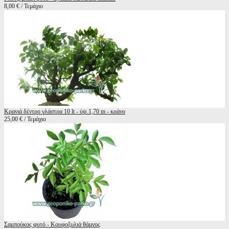
8,00 € / Τεμάχιο
Κρανιά δέντρο γλάστρα 10 lt - ύψ.1,70 m - κράνο
25,00 € / Τεμάχιο
Σαμπούκος φυτό - Κουφοξυλιά θάμνος