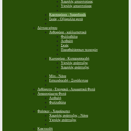
Χαμηλής μπορντούρας
Υψηλής μπορντούρας
Καρποφόροι - Superfoods
Σκιάς - Οξύφυλλα φυτά
Δέντρα κήπου
Ανθοφόρα - καλλωπιστικά
Φυλλοβόλα
Αειθαλή
Σκιάς
Παραθαλάσσιων περιοχών
Κωνοφόρα - Κυπαρισσοειδή
Υψηλής ανάπτυξης
Χαμηλής ανάπτυξης
Μίνι - Νάνα
Εσπεριδοειδή - Ξυνόδεντρα
Ανθόφυτα - Εποχιακά - Αρωματικά Φυτά
Αναρριχώμενα Φυτά
Αειθαλή
Φυλλοβόλα
Φοίνικες - Χαμαίρωπες
Χαμηλής ανάπτυξης - Νάνα
Υψηλής ανάπτυξης
Κακτοειδή