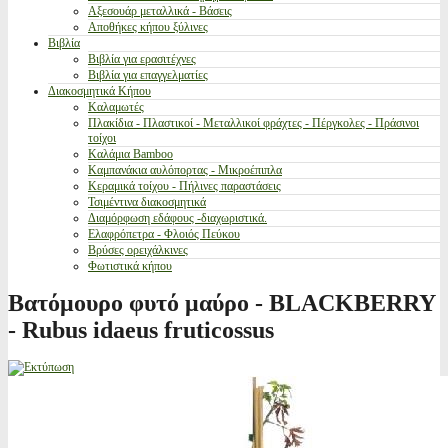
Αξεσουάρ μεταλλικά - Βάσεις
Αποθήκες κήπου ξύλινες
Βιβλία
Βιβλία για ερασιτέχνες
Βιβλία για επαγγελματίες
Διακοσμητικά Κήπου
Καλαμωτές
Πλακίδια - Πλαστικοί - Μεταλλικοί φράχτες - Πέργκολες - Πράσινοι
τοίχοι
Καλάμια Bamboo
Καμπανάκια αυλόπορτας - Μικροέπιπλα
Κεραμικά τοίχου - Πήλινες παραστάσεις
Τσιμέντινα διακοσμητικά
Διαμόρφωση εδάφους -διαχωριστικά.
Ελαφρόπετρα - Φλοιός Πεύκου
Βρύσες ορειχάλκινες
Φωτιστικά κήπου
Βατόμουρο φυτό μαύρο - BLACKBERRY
- Rubus idaeus fruticossus