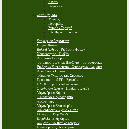
Κάκτοι
Παχύφυτα
Φυτά Σχήματα
Μπάλες
Πυραμίδες
Σπιράλ - Στριφτά
Ελεύθερα - Τοπιάρια
Σπορόφυτα Λαχανικών
Σπόροι Φυτών
Βολβοί Ανθεων - Ριζώματα Φυτών
Χλοοτάπητας - Γκαζόν
Αυτόματο Πότισμα
Φυτοπροστατευτικά Προϊόντα - Φυτοφάρμακα
Βιολογικά Σκευάσματα - Οικολογικά Φάρμακα
Λιπάσματα - Ορμόνες
Φάρμακα Υγειονομικής Σημασίας
Προστατευτικά Είδη Εργασίας
Είδη Φυτωρίου - Ανθοπωλείου
Οικολογικά Δοχεία - Πυρίμαχα Σκεύη
Μηχανήματα Κήπου
Ψεκαστικά Συγκροτήματα
Ψεκαστήρες
Μηχανήματα Ελαιοκομίας
Μουσαμάδες - Δίχτυα - Πανιά
Γλάστρες - Φερ Φορζέ
Εργαλεία - Είδη Κήπου
Χώματα - Βελτιωτικά εδάφους
Εμποτισμένη ξυλεία κήπου