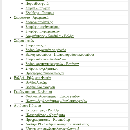
Πυραμίδες φυτά
Σπιράλ - Στριφτά
Ελεύθερα - Τοπιάρια
Σπορόφυτα - Αρωματικά
Σπορόφυτα άνοιξης
Σπορόφυτα φθινοπώρου
Σπορόφυτα αρωματικών
Λαχανόκηπος - Κόνδυλοι - Βολβοί
Σπόροι Φυτών
Σπόροι γκαζόν
Σπόροι λαχανικών σε φάκελα
Βιολογικοί σπόροι - Παλιοί παραδοσιακοί σπόροι
Σπόροι ανθέων - λουλουδιών
Σπόροι αρωματικών φυτών - Βοτάνων
Σπόροι επαγγελματικοί
Προσφορές σπόρων γκαζόν
Βολβοί - Ριζώματα Φυτών
Βολβοί Ανοιξης
Βολβοί Καλοκαιριού
Γκαζόν φυσικό - Συνθετικό
Φυσικός χλοοτάπητας - Έτοιμο γκαζόν
Πλαστικός χλοοτάπητας - Συνθετικό γκαζόν
Αυτόματο Πότισμα
Εκτοξευτήρες - Pop Up
Ηλεκτροβάνες - εξαρτήματα
Προγραμματιστές - Κομπιούτερ
Λάστιχα PE- Σωλήνες αυτόματου ποτίσματος
Εξαρτήματα συνδεσμολογίας πλαστικά