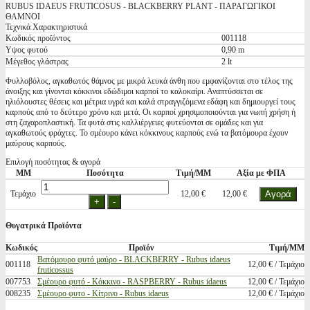
RUBUS IDAEUS FRUTICOSUS - BLACKBERRY PLANT - ΠΑΡΑΓΩΓΙΚΟΙ
ΘΑΜΝΟΙ
Τεχνικά Χαρακτηριστικά
Κωδικός προϊόντος
001118
Υψος φυτού
0,90 m
Μέγεθος γλάστρας
2 lt
Φυλλοβόλος, αγκαθωτός θάμνος με μικρά λευκά άνθη που εμφανίζονται στο τέλος της
άνοιξης και γίνονται κόκκινοι εδώδιμοι καρποί το καλοκαίρι. Αναπτύσσεται σε
ηλιόλουστες θέσεις και μέτρια υγρά και καλά στραγγιζόμενα εδάφη και δημιουργεί τους
καρπούς από το δεύτερο χρόνο και μετά. Οι καρποί χρησιμοποιούνται για νωπή χρήση ή
στη ζαχαροπλαστική. Τα φυτά στις καλλιέργειες φυτεύονται σε ομάδες και για
αγκαθωτούς φράχτες. Το σμέουρο κάνει κόκκινους καρπούς ενώ τα βατόμουρα έχουν
μαύρους καρπούς.
Επιλογή ποσότητας & αγορά
ΜΜ
Ποσότητα
Τιμή/ΜΜ
Αξία με ΦΠΑ
Τεμάχιο
12,00 €
12,00 €
Θυγατρικά Προϊόντα
Κωδικός
Προϊόν
Τιμή/ΜΜ
Βατόμουρο φυτό μαύρο - BLACKBERRY - Rubus idaeus
001118
12,00 € / Τεμάχιο
fruticossus
007753
Σμέουρο φυτό - Κόκκινο - RASPBERRY - Rubus idaeus
12,00 € / Τεμάχιο
008235
Σμέουρο φυτο - Κίτρινο - Rubus idaeus
12,00 € / Τεμάχιο