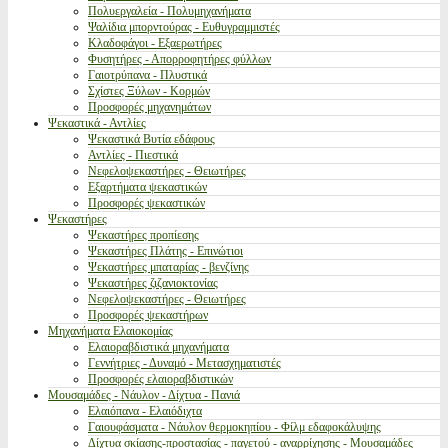
Πολυεργαλεία - Πολυμηχανήματα
Ψαλίδια μπορντούρας - Ευθυγραμμιστές
Κλαδοφάγοι - Εξαερωτήρες
Φυσητήρες - Απορροφητήρες φύλλων
Γαιοτρύπανα - Πλυστικά
Σχίστες Ξύλων - Κορμών
Προσφορές μηχανημάτων
Ψεκαστικά - Αντλίες
Ψεκαστικά Βυτία εδάφους
Αντλίες - Πιεστικά
Νεφελοψεκαστήρες - Θειωτήρες
Εξαρτήματα ψεκαστικών
Προσφορές ψεκαστικών
Ψεκαστήρες
Ψεκαστήρες προπίεσης
Ψεκαστήρες Πλάτης - Επινώτιοι
Ψεκαστήρες μπαταρίας - βενζίνης
Ψεκαστήρες ζιζανιοκτονίας
Νεφελοψεκαστήρες - Θειωτήρες
Προσφορές ψεκαστήρων
Μηχανήματα Ελαιοκομίας
Ελαιοραβδιστικά μηχανήματα
Γεννήτριες - Δυναμό - Μετασχηματιστές
Προσφορές ελαιοραβδιστικών
Μουσαμάδες - Νάυλον - Δίχτυα - Πανιά
Ελαιόπανα - Ελαιόδιχτα
Γαιουφάσματα - Νάυλον θερμοκηπίου - Φίλμ εδαφοκάλυψης
Δίχτυα σκίασης-προστασίας - παγετού - αναρρίχησης - Μουσαμάδες