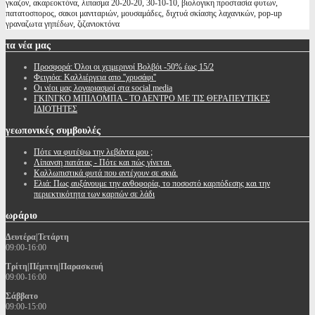
γκαζον, ακαρεοκτόνα, λιπασμα 20-20-20, 30-10-10, βιολογικη προστασία φυτων,
πατατοσπορος, σακοι μανιταριών, μουσαμάδες, διχτυά σκίασης λαχανικών, pop-up
γραναζωτα γηπέδων, ζιζανιοκτόνα
τα
νέα μας
Προσφορά: Όλοι οι χειμερινοί Βολβόι -50% έως 15/2
Φειγιόα: Καλλιέργεια απο ''χρυσάφι''
Oι νέοι μας λογαριασμοί στα social media
ΓΚΙΝΓΚΟ ΜΠΙΛΟΜΠΑ - ΤΟ ΔΕΝΤΡΟ ΜΕ ΤΙΣ ΘΕΡΑΠΕΥΤΙΚΕΣ
ΙΔΙΟΤΗΤΕΣ
γεωπονικές
συμβουλές
Πότε να φυτέψω την λεβάντα μου ;
Λίπανση πατάτας - Πότε και πώς γίνεται.
Καλλωπιστικά φυτά που αντέχουν σε σκιά.
Ελιά: Πως αυξάνουμε την ανθοφορία, το ποσοστό καρπόδεσης και την
περιεκτικότητα των καρπών σε λάδι
ωράριο
Δευτέρα|Τετάρτη
09:00-16:00
Τρίτη|Πέμπτη|Παρασκευή
09:00-16:00
Σάββατο
09:00-15:00