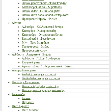
Θάμνοι μπορντούρας - Φυτά Φράχτες
Καρποφόροι θάμνοι - Superfoods
Θάμνοι σκιάς - Οξύφυλλα φυτά
Θάμνοι φυτά παραθαλάσσιων περιοχών
Προσφορές Θάμνων - Φυτών
Δέντρα
Ανθοφόρα - Καλλωπιστικά δέντρα
Κωνοφόρα - Κυπαρισσοειδή
Καρποφόρα - Οπωροφόρα δέντρα
Εσπεριδοειδή - Ξυνόδεντρα
Μίνι - Νάνα δεντράκια
Τροπικά φυτά - δένδρα
Προσφορές Δέντρων
Ανθόφυτα - Αρωματικά - Ετήσια
Ανθόφυτα - Πολυετή ανθοφόρα
Εποχιακά φυτά
Αρωματικά φυτά - Φαρμακευτικά - Βότανα
Αναρριχώμενα φυτά
Αειθαλή αναρριχώμενα φυτά
Φυλλοβόλα αναρριχώμενα φυτά
Φοίνικες - Χαμαίρωπες
Φοινικοειδή υψηλής ανάπτυξης
Φοίνικες νάνοι - χαμηλής ανάπτυξης
Κακτοειδή
Κάκτοι
Παχύφυτα
Φυτά Σχήματα
Φυτά Μπάλες