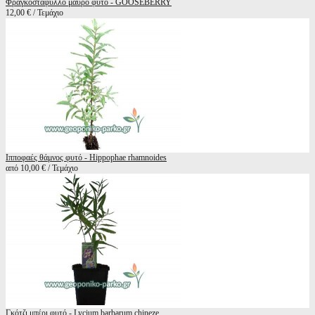
Φραγκοστάφυλλο μαύρο φυτό - GOOSEBERRY
12,00 € / Τεμάχιο
Ιπποφαές θάμνος φυτό - Hippophae rhamnoides
από 10,00 € / Τεμάχιο
Γκότζι μπέρι φυτό - Lycium barbarum chineze