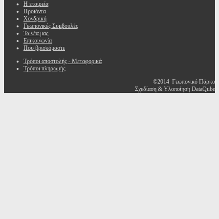
Η εταιρεία
Προϊόντα
Χονδρική
Γεωπονικές Συμβουλές
Τα νέα μας
Επικοινωνία
Που βρισκόμαστε
Τρόποι αποστολής - Μεταφορικά
Τρόποι πληρωμής
©2014 Γεωπονικό Πάρκο
Σχεδίαση & Υλοποίηση DataQube