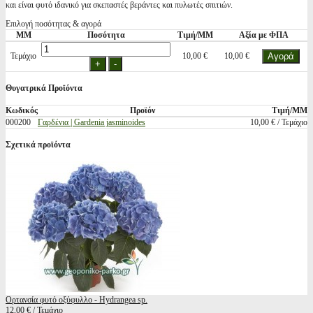
και είναι φυτό ιδανικό για σκεπαστές βεράντες και πυλωτές σπιτιών.
Επιλογή ποσότητας & αγορά
ΜΜ
Ποσότητα
Τιμή/ΜΜ
Αξία με ΦΠΑ
Τεμάχιο
10,00 €
10,00 €
Θυγατρικά Προϊόντα
Κωδικός
Προϊόν
Τιμή/ΜΜ
000200
Γαρδένια | Gardenia jasminoides
10,00 € / Τεμάχιο
Σχετικά προϊόντα
Ορτανσία φυτό οξύφυλλο - Hydrangea sp.
12,00 € / Τεμάχιο