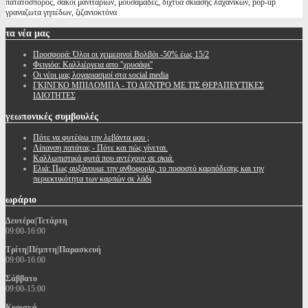
πατατοσπορος, σακοι μανιταριών, μουσαμάδες, διχτυά σκίασης λαχανικών, pop-up
γραναζωτα γηπέδων, ζιζανιοκτόνα
τα
νέα μας
Προσφορά: Όλοι οι χειμερινοί Βολβόι -50% έως 15/2
Φειγιόα: Καλλιέργεια απο ''χρυσάφι''
Oι νέοι μας λογαριασμοί στα social media
ΓΚΙΝΓΚΟ ΜΠΙΛΟΜΠΑ - ΤΟ ΔΕΝΤΡΟ ΜΕ ΤΙΣ ΘΕΡΑΠΕΥΤΙΚΕΣ
ΙΔΙΟΤΗΤΕΣ
γεωπονικές
συμβουλές
Πότε να φυτέψω την λεβάντα μου ;
Λίπανση πατάτας - Πότε και πώς γίνεται.
Καλλωπιστικά φυτά που αντέχουν σε σκιά.
Ελιά: Πως αυξάνουμε την ανθοφορία, το ποσοστό καρπόδεσης και την
περιεκτικότητα των καρπών σε λάδι
ωράριο
Δευτέρα|Τετάρτη
09:00-16:00
Τρίτη|Πέμπτη|Παρασκευή
09:00-16:00
Σάββατο
09:00-15:00
Κυριακή