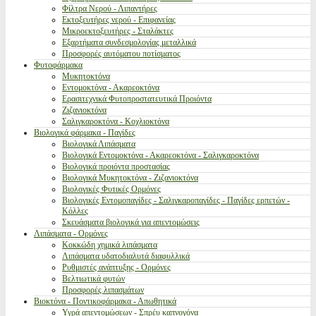
Φίλτρα Νερού - Λιπαντήρες
Εκτοξευτήρες νερού - Επιφανείας
Μικροεκτοξευτήρες - Σταλάκτες
Εξαρτήματα συνδεσμολογίας μεταλλικά
Προσφορές αυτόματου ποτίσματος
Φυτοφάρμακα
Μυκητοκτόνα
Εντομοκτόνα - Ακαρεοκτόνα
Ερασιτεχνικά Φυτοπροστατευτικά Προιόντα
Ζιζανιοκτόνα
Σαλιγκαροκτόνα - Κοχλιοκτόνα
Βιολογικά φάρμακα - Παγίδες
Βιολογικά Λιπάσματα
Βιολογικά Εντομοκτόνα - Ακαρεοκτόνα - Σαλιγκαροκτόνα
Βιολογικά προιόντα προστασίας
Βιολογικά Μυκητοκτόνα - Ζιζανιοκτόνα
Βιολογικές Φυτικές Ορμόνες
Βιολογικές Εντομοπαγίδες - Σαλιγκαροπαγίδες - Παγίδες ερπετών -
Κόλλες
Σκευάσματα βιολογικά για απεντομώσεις
Λιπάσματα - Ορμόνες
Κοκκώδη χημικά λιπάσματα
Λιπάσματα υδατοδιαλυτά διαφυλλικά
Ρυθμιστές ανάπτυξης - Ορμόνες
Βελτιωτικά φυτών
Προσφορές λιπασμάτων
Βιοκτόνα - Ποντικοφάρμακα - Απωθητικά
Υγρά απεντομώσεων - Σπρέυ καπνογόνα