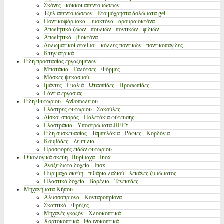
Σκόνες - κόκκοι απεντομώσεων
Τζέλ απεντομώσεων - Ετοιμόχρηστα δολώματα gel
Ποντικοφάρμακα - μυοκτόνα - αρουραιοκτόνα
Απωθητικά ζώων - πουλιών - ποντικών - φιδιών
Απωθητικά - βιοκτόνα
Δολωματικοί σταθμοί - κόλλες ποντικών - ποντικοπαγίδες
Κτηνιατρικά
Είδη προστασίας εργαζομένων
Μποτάκια - Γαλότσες - Φόρμες
Μάσκες ψεκασμού
Ιμάντες - Γυαλιά - Ωτασπίδες - Προσωπίδες
Γάντια εργασίας
Είδη Φυτωρίου - Ανθοπωλείου
Γλάστρες φυτωρίου - Σακούλες
Δίσκοι σποράς - Παλετάκια φύτευσης
Γλαστράκια - Υποστρώματα JIFFY
Είδη συσκευασίας - Ταμπελάκια - Ράφιες - Κορδόνια
Κουβάδες - Ζεμπίλια
Προσφορές ειδών φυτωρίου
Οικολογικά σκεύη- Πυρίμαχα - Inox
Ανοξείδωτα δοχεία - Inox
Πυρίμαχα σκεύη - πιθάρια λαδιού - λεκάνες ζυμώματος
Πλαστικά δοχεία - Βαρέλια - Τενεκέδες
Μηχανήματα Κήπου
Αλυσσοπρίονα - Κονταροπρίονα
Σκαπτικά - Φρέζες
Μηχανές γκαζόν - Χλοοκοπτικά
Χορτοκοπτικά - Θαμνοκοπτικά