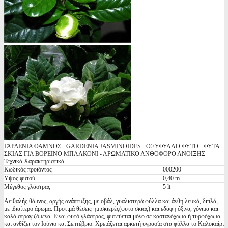
ΓΑΡΔΕΝΙΑ ΘΑΜΝΟΣ - GARDENIA JASMINOIDES - ΟΞΥΦΥΛΛΟ ΦΥΤΟ - ΦΥΤΑ
ΣΚΙΑΣ ΓΙΑ ΒΟΡΕΙΝΟ ΜΠΑΛΚΟΝΙ - ΑΡΩΜΑΤΙΚΟ ΑΝΘΟΦΟΡΟ ΑΝΟΙΞΗΣ
Τεχνικά Χαρακτηριστικά
Κωδικός προϊόντος
000200
Υψος φυτού
0,40 m
Μέγεθος γλάστρας
5 lt
Αειθαλής θάμνος, αργής ανάπτυξης, με οβάλ, γυαλιστερά φύλλα και άνθη λευκά, διπλά,
με ιδιαίτερο άρωμα. Προτιμά θέσεις ημισκιερές(φυτο σκιας) και εδάφη όξινα, γόνιμα και
καλά στραγιζόμενα. Είναι φυτό γλάστρας, φυτεύεται μόνο σε καστανόχωμα ή τυρφόχωμα
και ανθίζει τον Ιούνιο και Σεπτέβριο. Χρειάζεται αρκετή υγρασία στα φύλλα το Καλοκαίρι