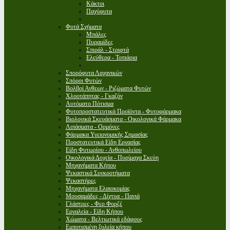
Κάκτοι
Παχύφυτα
Φυτά Σχήματα
Μπάλες
Πυραμίδες
Σπιράλ - Στριφτά
Ελεύθερα - Τοπιάρια
Σπορόφυτα Λαχανικών
Σπόροι Φυτών
Βολβοί Ανθεων - Ριζώματα Φυτών
Χλοοτάπητας - Γκαζόν
Αυτόματο Πότισμα
Φυτοπροστατευτικά Προϊόντα - Φυτοφάρμακα
Βιολογικά Σκευάσματα - Οικολογικά Φάρμακα
Λιπάσματα - Ορμόνες
Φάρμακα Υγειονομικής Σημασίας
Προστατευτικά Είδη Εργασίας
Είδη Φυτωρίου - Ανθοπωλείου
Οικολογικά Δοχεία - Πυρίμαχα Σκεύη
Μηχανήματα Κήπου
Ψεκαστικά Συγκροτήματα
Ψεκαστήρες
Μηχανήματα Ελαιοκομίας
Μουσαμάδες - Δίχτυα - Πανιά
Γλάστρες - Φερ Φορζέ
Εργαλεία - Είδη Κήπου
Χώματα - Βελτιωτικά εδάφους
Εμποτισμένη ξυλεία κήπου