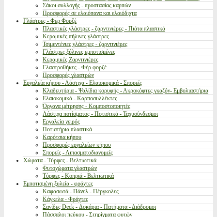
Σάκοι συλλογής - προστασίας καρπών
Προσφορές σε ελαιόπανα και ελαιόδιχτα
Γλάστρες - Φερ Φορζέ
Πλαστικές γλάστρες - ζαρντινιέρες - Πιάτα πλαστικά
Κεραμικές πήλινες γλάστρες
Τσιμεντένιες γλάστρες - ζαρντινιέρες
Γλάστρες ξύλινες εμποτισμένες
Κεραμικές Ζαρντινιέρες
Γλαστροθήκες - Φέρ φορζέ
Προσφορές γλαστρών
Εργαλεία κήπου - Λάστιχα - Ελαιοκομικά - Σπορείς
Κλαδευτήρια - Ψαλίδια κορυφής - Ακροκόφτες γκαζόν- Εμβολιαστήρια
Ελαιοκομικά - Καρποσυλλέκτες
Όργανα μέτρησης - Κομποστοποιητές
Λάστιχα ποτίσματος - Ποτιστικά - Ταχυσύνδεσμοι
Εργαλεία χειρός
Ποτιστήρια πλαστικά
Καρότσια κήπου
Προσφορές εργαλείων κήπου
Σπορείς - Λιπασματοδιανομείς
Χώματα - Τύρφες - Βελτιωτικά
Φυτοχώματα γλαστρών
Τύρφες - Κοπριά - Βελτιωτικά
Εμποτισμένη ξυλεία - φράχτες
Καφασωτά - Πάνελ - Πέργκολες
Κάγκελα - Φράχτες
Σανίδες Deck - Δοκάρια - Πατήματα - Διάδρομοι
Πάσσαλοι πεύκου - Στηρίγματα φυτών