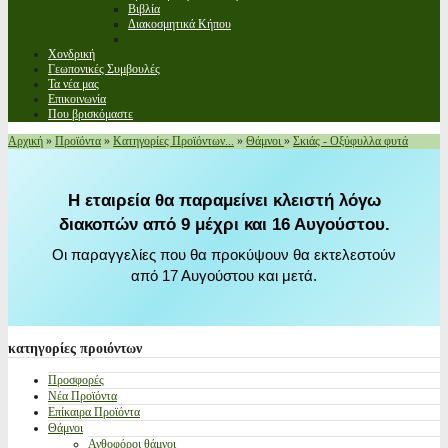
Βιβλία
Διακοσμητικά Κήπου
Χονδρική
Γεωπονικές Συμβουλές
Τα νέα μας
Επικοινωνία
Που βρισκόμαστε
Αρχική
»
Προϊόντα
»
Κατηγορίες Προϊόντων...
»
Θάμνοι
»
Σκιάς - Οξύφυλλα φυτά
Η εταιρεία θα παραμείνει κλειστή λόγω
διακοπών από 9 μέχρι και 16 Αυγούστου.
Οι παραγγελίες που θα προκύψουν θα εκτελεστούν
από 17 Αυγούστου και μετά.
κατηγορίες
προιόντων
Προσφορές
Νέα Προϊόντα
Επίκαιρα Προϊόντα
Θάμνοι
Ανθοφόροι θάμνοι