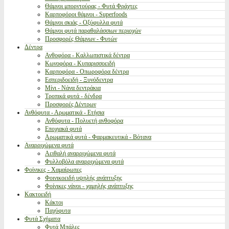
Θάμνοι μπορντούρας - Φυτά Φράχτες
Καρποφόροι θάμνοι - Superfoods
Θάμνοι σκιάς - Οξύφυλλα φυτά
Θάμνοι φυτά παραθαλάσσιων περιοχών
Προσφορές Θάμνων - Φυτών
Δέντρα
Ανθοφόρα - Καλλωπιστικά δέντρα
Κωνοφόρα - Κυπαρισσοειδή
Καρποφόρα - Οπωροφόρα δέντρα
Εσπεριδοειδή - Ξυνόδεντρα
Μίνι - Νάνα δεντράκια
Τροπικά φυτά - δένδρα
Προσφορές Δέντρων
Ανθόφυτα - Αρωματικά - Ετήσια
Ανθόφυτα - Πολυετή ανθοφόρα
Εποχιακά φυτά
Αρωματικά φυτά - Φαρμακευτικά - Βότανα
Αναρριχώμενα φυτά
Αειθαλή αναρριχώμενα φυτά
Φυλλοβόλα αναρριχώμενα φυτά
Φοίνικες - Χαμαίρωπες
Φοινικοειδή υψηλής ανάπτυξης
Φοίνικες νάνοι - χαμηλής ανάπτυξης
Κακτοειδή
Κάκτοι
Παχύφυτα
Φυτά Σχήματα
Φυτά Μπάλες