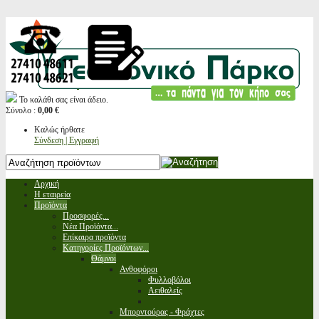
Το καλάθι σας είναι άδειο.
Σύνολο :
0,00 €
Καλώς ήρθατε
Σύνδεση | Εγγραφή
Αρχική
Η εταιρεία
Προϊόντα
Προσφορές...
Νέα Προϊόντα...
Επίκαιρα προϊόντα
Κατηγορίες Προϊόντων...
Θάμνοι
Ανθοφόροι
Φυλλοβόλοι
Αειθαλείς
Μπορντούρας - Φράχτες