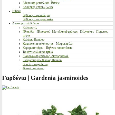
Αξεσουάρ μεταλλικά - Βάσεις
Αποθήκες κήπου ξύλινες
Βιβλία
Βιβλία για ερασιτέχνες
Βιβλία για επαγγελματίες
Διακοσμητικά Κήπου
Καλαμωτές
Πλακίδια - Πλαστικοί - Μεταλλικοί φράχτες - Πέργκολες - Πράσινοι
τοίχοι
Καλάμια Bamboo
Καμπανάκια αυλόπορτας - Μικροέπιπλα
Κεραμικά τοίχου - Πήλινες παραστάσεις
Τσιμέντινα διακοσμητικά
Διαμόρφωση εδάφους -διαχωριστικά.
Ελαφρόπετρα - Φλοιός Πεύκου
Βρύσες ορειχάλκινες
Φωτιστικά κήπου
Γαρδένια | Gardenia jasminoides