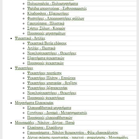
Πολυεργαλεία - Πολυμηχανήματα
Ψαλίδια μπορντούρας - Ευθυγραμμιστές
Κλαδοφάγοι - Εξαερωτήρες
Φυσητήρες - Απορροφητήρες φύλλων
Γαιοτρύπανα - Πλυστικά
Σχίστες Ξύλων - Κορμών
Προσφορές μηχανημάτων
Ψεκαστικά - Αντλίες
Ψεκαστικά Βυτία εδάφους
Αντλίες - Πιεστικά
Νεφελοψεκαστήρες - Θειωτήρες
Εξαρτήματα ψεκαστικών
Προσφορές ψεκαστικών
Ψεκαστήρες
Ψεκαστήρες προπίεσης
Ψεκαστήρες Πλάτης - Επινώτιοι
Ψεκαστήρες μπαταρίας - βενζίνης
Ψεκαστήρες ζιζανιοκτονίας
Νεφελοψεκαστήρες - Θειωτήρες
Προσφορές ψεκαστήρων
Μηχανήματα Ελαιοκομίας
Ελαιοραβδιστικά μηχανήματα
Γεννήτριες - Δυναμό - Μετασχηματιστές
Προσφορές ελαιοραβδιστικών
Μουσαμάδες - Νάυλον - Δίχτυα - Πανιά
Ελαιόπανα - Ελαιόδιχτα
Γαιουφάσματα - Νάυλον θερμοκηπίου - Φίλμ εδαφοκάλυψης
Δίχτυα σκίασης-προστασίας - παγετού - αναρρίχησης - Μουσαμάδες