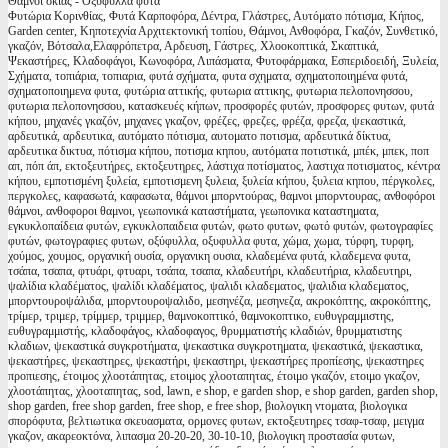
Θάμνοι σκιάς - Οξύφυλλα φυτά
Φυτώρια Κορινθίας, Φυτά Καρποφόρα, Δέντρα, Γλάστρες, Αυτόματο πότισμα, Κήπος,
Garden center, Κηποτεχνία Αρχιτεκτονική τοπίου, Θάμνοι, Ανθοφόρα, Γκαζόν, Συνθετικό,
γκαζόν, Βότσαλα,Ελαφρόπετρα, Αρδευση, Γάστρες, Χλοοκοπτικά, Σκαπτικά,
Ψεκαστήρες, Κλαδοφάγοι, Κωνοφόρα, Λιπάσματα, Φυτοφάρμακα, Εσπεριδοειδή, Ξυλεία,
Σχήματα, τοπιάρια, τοπιαρια, φυτά σχήματα, φυτα σχηματα, σχηματοποιημένα φυτά,
σχηματοποιημενα φυτα, φυτώρια αττικής, φυτωρια αττικης, φυτωρια πελοπονησσου,
φυτωρια πελοπονησσου, κατασκευές κήπων, προσφορές φυτών, προσφορες φυτων, φυτά
κήπου, μηχανές γκαζόν, μηχανες γκαζον, φρέζες, φρεζες, φρέζα, φρεζα, ψεκαστικά,
αρδευτικά, αρδευτικα, αυτόματο πότισμα, αυτοματο ποτισμα, αρδευτικά δίκτυα,
αρδευτικα δικτυα, πότισμα κήπου, ποτισμα κηπου, αυτόματα ποτιστικά, μπέκ, μπεκ, ποπ
απ, πόπ άπ, εκτοξευτήρες, εκτοξευτηρες, λάστιχα ποτίσματος, λαστιχα ποτισματος, κέντρα
κήπου, εμποτισμένη ξυλεία, εμποτισμενη ξυλεια, ξυλεία κήπου, ξυλεια κηπου, πέργκολες,
περγκολες, καφασωτά, καφασωτα, θάμνοι μπορντούρας, θαμνοι μπορντουρας, ανθοφόροι
θάμνοι, ανθοφοροι θαμνοι, γεωπονικά καταστήματα, γεωπονικα καταστηματα,
εγκυκλοπαίδεια φυτών, εγκυκλοπαιδεια φυτών, φωτο φυτων, φωτό φυτών, φωτογραφίες
φυτών, φωτογραφιες φυτων, οξύφυλλα, οξυφυλλα φυτα, χώμα, χωμα, τύρφη, τυρφη,
χούμος, χουμος, οργανική ουσία, οργανικη ουσια, κλαδεμένα φυτά, κλαδεμενα φυτα,
τσάπα, τσαπα, φτυάρι, φτυαρι, τσάπα, τσαπα, κλαδευτήρι, κλαδευτήρια, κλαδευτηρι,
ψαλίδια κλαδέματος, ψαλίδι κλαδέματος, ψαλιδι κλαδεματος, ψαλιδια κλαδεματος,
μπορντουροψάλιδα, μπορντουροψαλιδο, μεσηνέζα, μεσηνεζα, ακροκόπτης, ακροκόπτης,
τρίμερ, τριμερ, τρίμμερ, τριμμερ, θαμνοκοπτικό, θαμνοκοπτικο, ευθυγραμμιστης,
ευθυγραμμιστής, κλαδοφάγος, κλαδοφαγος, θρυμματιστής κλαδιών, θρυμματιστης
κλαδιων, ψεκαστικά συγκροτήματα, ψεκαστικα συγκροτηματα, ψεκαστικά, ψεκαστικα,
ψεκαστήρες, ψεκαστηρες, ψεκαστήρι, ψεκαστηρι, ψεκαστήρες προπίεσης, ψεκαστηρες
προπιεσης, έτοιμος χλοοτάπητας, ετοιμος χλοοταπητας, έτοιμο γκαζόν, ετοιμο γκαζον,
χλοοτάπητας, χλοοταπητας, sod, lawn, e shop, e garden shop, e shop garden, garden shop,
shop garden, free shop garden, free shop, e free shop, βιολογικη ντοματα, βιολογικα
σπορόφυτα, βελτιωτικα σκευασματα, ορμονες φυτων, εκτοξευτηρες τσαφ-τσαφ, μειγμα
γκαζον, ακαρεοκτόνα, λιπασμα 20-20-20, 30-10-10, βιολογικη προστασία φυτων,