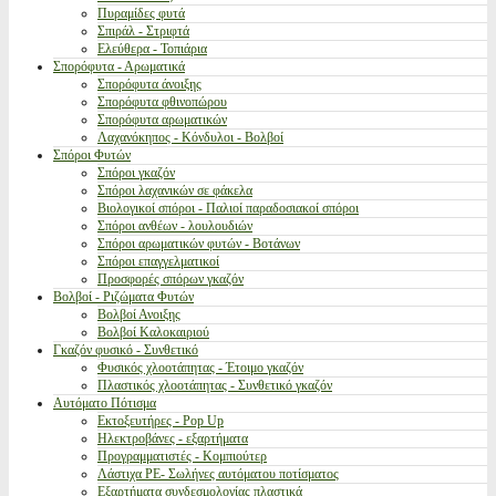
Πυραμίδες φυτά
Σπιράλ - Στριφτά
Ελεύθερα - Τοπιάρια
Σπορόφυτα - Αρωματικά
Σπορόφυτα άνοιξης
Σπορόφυτα φθινοπώρου
Σπορόφυτα αρωματικών
Λαχανόκηπος - Κόνδυλοι - Βολβοί
Σπόροι Φυτών
Σπόροι γκαζόν
Σπόροι λαχανικών σε φάκελα
Βιολογικοί σπόροι - Παλιοί παραδοσιακοί σπόροι
Σπόροι ανθέων - λουλουδιών
Σπόροι αρωματικών φυτών - Βοτάνων
Σπόροι επαγγελματικοί
Προσφορές σπόρων γκαζόν
Βολβοί - Ριζώματα Φυτών
Βολβοί Ανοιξης
Βολβοί Καλοκαιριού
Γκαζόν φυσικό - Συνθετικό
Φυσικός χλοοτάπητας - Έτοιμο γκαζόν
Πλαστικός χλοοτάπητας - Συνθετικό γκαζόν
Αυτόματο Πότισμα
Εκτοξευτήρες - Pop Up
Ηλεκτροβάνες - εξαρτήματα
Προγραμματιστές - Κομπιούτερ
Λάστιχα PE- Σωλήνες αυτόματου ποτίσματος
Εξαρτήματα συνδεσμολογίας πλαστικά