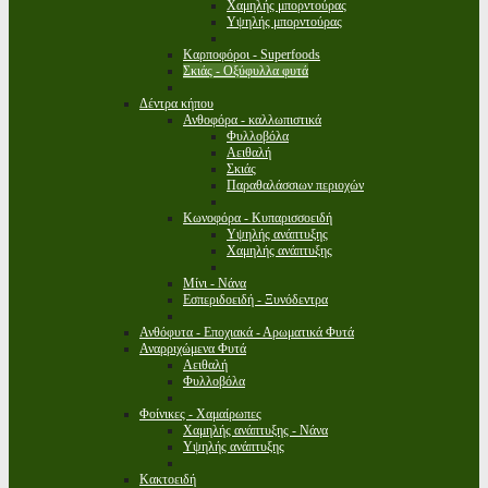
Χαμηλής μπορντούρας
Υψηλής μπορντούρας
Καρποφόροι - Superfoods
Σκιάς - Οξύφυλλα φυτά
Δέντρα κήπου
Ανθοφόρα - καλλωπιστικά
Φυλλοβόλα
Αειθαλή
Σκιάς
Παραθαλάσσιων περιοχών
Κωνοφόρα - Κυπαρισσοειδή
Υψηλής ανάπτυξης
Χαμηλής ανάπτυξης
Μίνι - Νάνα
Εσπεριδοειδή - Ξυνόδεντρα
Ανθόφυτα - Εποχιακά - Αρωματικά Φυτά
Αναρριχώμενα Φυτά
Αειθαλή
Φυλλοβόλα
Φοίνικες - Χαμαίρωπες
Χαμηλής ανάπτυξης - Νάνα
Υψηλής ανάπτυξης
Κακτοειδή