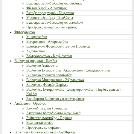
Εξαρτήματα συνδεσμολογίας πλαστικά
Φίλτρα Νερού - Λιπαντήρες
Εκτοξευτήρες νερού - Επιφανείας
Μικροεκτοξευτήρες - Σταλάκτες
Εξαρτήματα συνδεσμολογίας μεταλλικά
Προσφορές αυτόματου ποτίσματος
Φυτοφάρμακα
Μυκητοκτόνα
Εντομοκτόνα - Ακαρεοκτόνα
Ερασιτεχνικά Φυτοπροστατευτικά Προιόντα
Ζιζανιοκτόνα
Σαλιγκαροκτόνα - Κοχλιοκτόνα
Βιολογικά φάρμακα - Παγίδες
Βιολογικά Λιπάσματα
Βιολογικά Εντομοκτόνα - Ακαρεοκτόνα - Σαλιγκαροκτόνα
Βιολογικά προιόντα προστασίας
Βιολογικά Μυκητοκτόνα - Ζιζανιοκτόνα
Βιολογικές Φυτικές Ορμόνες
Βιολογικές Εντομοπαγίδες - Σαλιγκαροπαγίδες - Παγίδες ερπετών -
Κόλλες
Σκευάσματα βιολογικά για απεντομώσεις
Λιπάσματα - Ορμόνες
Κοκκώδη χημικά λιπάσματα
Λιπάσματα υδατοδιαλυτά διαφυλλικά
Ρυθμιστές ανάπτυξης - Ορμόνες
Βελτιωτικά φυτών
Προσφορές λιπασμάτων
Βιοκτόνα - Ποντικοφάρμακα - Απωθητικά