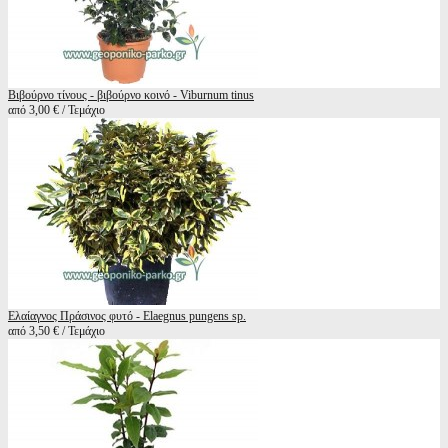
Βιβούρνο τίνους - βιβούρνο κοινό - Viburnum tinus
από 3,00 € / Τεμάχιο
Ελαίαγνος Πράσινος φυτό - Elaegnus pungens sp.
από 3,50 € / Τεμάχιο