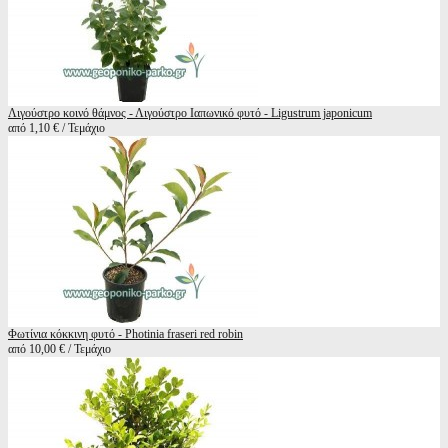
Λιγούστρο κοινό θάμνος - Λιγούστρο Ιαπωνικό φυτό - Ligustrum japonicum
από 1,10 € / Τεμάχιο
Φωτίνια κόκκινη φυτό - Photinia fraseri red robin
από 10,00 € / Τεμάχιο