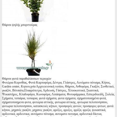
Θάμνοι ψηλής μπορντούρας
Θάμνοι φυτά παραθαλάσσιων περιοχών
Φυτώρια Κορινθίας, Φυτά Καρποφόρα, Δέντρα, Γλάστρες, Αυτόματο πότισμα, Κήπος,
Garden center, Κηποτεχνία Αρχιτεκτονική τοπίου, Θάμνοι, Ανθοφόρα, Γκαζόν, Συνθετικό,
γκαζόν, Βότσαλα,Ελαφρόπετρα, Αρδευση, Γάστρες, Χλοοκοπτικά, Σκαπτικά,
Ψεκαστήρες, Κλαδοφάγοι, Κωνοφόρα, Λιπάσματα, Φυτοφάρμακα, Εσπεριδοειδή, Ξυλεία,
Σχήματα, τοπιάρια, τοπιαρια, φυτά σχήματα, φυτα σχηματα, σχηματοποιημένα φυτά,
σχηματοποιημενα φυτα, φυτώρια αττικής, φυτωρια αττικης, φυτωρια πελοπονησσου,
φυτωρια πελοπονησσου, κατασκευές κήπων, προσφορές φυτών, προσφορες φυτων, φυτά
κήπου, μηχανές γκαζόν, μηχανες γκαζον, φρέζες, φρεζες, φρέζα, φρεζα, ψεκαστικά,
αρδευτικά, αρδευτικα, αυτόματο πότισμα, αυτοματο ποτισμα, αρδευτικά δίκτυα,