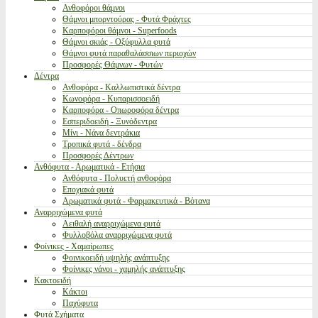
Ανθοφόροι θάμνοι
Θάμνοι μπορντούρας - Φυτά Φράχτες
Καρποφόροι θάμνοι - Superfoods
Θάμνοι σκιάς - Οξύφυλλα φυτά
Θάμνοι φυτά παραθαλάσσιων περιοχών
Προσφορές Θάμνων - Φυτών
Δέντρα
Ανθοφόρα - Καλλωπιστικά δέντρα
Κωνοφόρα - Κυπαρισσοειδή
Καρποφόρα - Οπωροφόρα δέντρα
Εσπεριδοειδή - Ξυνόδεντρα
Μίνι - Νάνα δεντράκια
Τροπικά φυτά - δένδρα
Προσφορές Δέντρων
Ανθόφυτα - Αρωματικά - Ετήσια
Ανθόφυτα - Πολυετή ανθοφόρα
Εποχιακά φυτά
Αρωματικά φυτά - Φαρμακευτικά - Βότανα
Αναρριχώμενα φυτά
Αειθαλή αναρριχώμενα φυτά
Φυλλοβόλα αναρριχώμενα φυτά
Φοίνικες - Χαμαίρωπες
Φοινικοειδή υψηλής ανάπτυξης
Φοίνικες νάνοι - χαμηλής ανάπτυξης
Κακτοειδή
Κάκτοι
Παχύφυτα
Φυτά Σχήματα