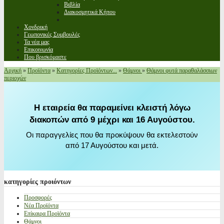
Βιβλία
Διακοσμητικά Κήπου
Χονδρική
Γεωπονικές Συμβουλές
Τα νέα μας
Επικοινωνία
Που βρισκόμαστε
Αρχική
»
Προϊόντα
»
Κατηγορίες Προϊόντων...
»
Θάμνοι
»
Θάμνοι φυτά παραθαλάσσιων
περιοχών
Η εταιρεία θα παραμείνει κλειστή λόγω
διακοπών από 9 μέχρι και 16 Αυγούστου.
Οι παραγγελίες που θα προκύψουν θα εκτελεστούν
από 17 Αυγούστου και μετά.
κατηγορίες
προιόντων
Προσφορές
Νέα Προϊόντα
Επίκαιρα Προϊόντα
Θάμνοι