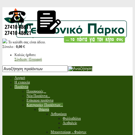
Το καλάθι σας είναι άδειο.
Σύνολο :
0,00 €
Καλώς ήρθατε
Σύνδεση | Εγγραφή
Αρχική
Η εταιρεία
Προϊόντα
Προσφορές...
Νέα Προϊόντα...
Επίκαιρα προϊόντα
Κατηγορίες Προϊόντων...
Θάμνοι
Ανθοφόροι
Φυλλοβόλοι
Αειθαλείς
Μπορντούρας - Φράχτες