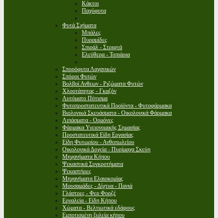
Κάκτοι
Παχύφυτα
Φυτά Σχήματα
Μπάλες
Πυραμίδες
Σπιράλ - Στριφτά
Ελεύθερα - Τοπιάρια
Σπορόφυτα Λαχανικών
Σπόροι Φυτών
Βολβοί Ανθεων - Ριζώματα Φυτών
Χλοοτάπητας - Γκαζόν
Αυτόματο Πότισμα
Φυτοπροστατευτικά Προϊόντα - Φυτοφάρμακα
Βιολογικά Σκευάσματα - Οικολογικά Φάρμακα
Λιπάσματα - Ορμόνες
Φάρμακα Υγειονομικής Σημασίας
Προστατευτικά Είδη Εργασίας
Είδη Φυτωρίου - Ανθοπωλείου
Οικολογικά Δοχεία - Πυρίμαχα Σκεύη
Μηχανήματα Κήπου
Ψεκαστικά Συγκροτήματα
Ψεκαστήρες
Μηχανήματα Ελαιοκομίας
Μουσαμάδες - Δίχτυα - Πανιά
Γλάστρες - Φερ Φορζέ
Εργαλεία - Είδη Κήπου
Χώματα - Βελτιωτικά εδάφους
Εμποτισμένη ξυλεία κήπου