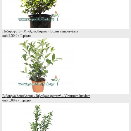
Πυξάρι φυτό - Μπόξους θάμνος - Buxus sempervirens
από 2,50 € / Τεμάχιο
Βιβούρνο λουσίντουμ - Βιβούρνο φωτεινό - Viburnum lucidum
από 5,00 € / Τεμάχιο