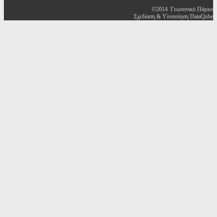
©2014 Γεωπονικό Πάρκο
Σχεδίαση & Υλοποίηση DataQube