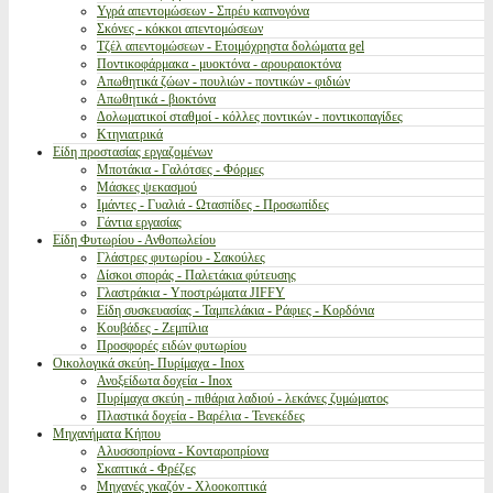
Υγρά απεντομώσεων - Σπρέυ καπνογόνα
Σκόνες - κόκκοι απεντομώσεων
Τζέλ απεντομώσεων - Ετοιμόχρηστα δολώματα gel
Ποντικοφάρμακα - μυοκτόνα - αρουραιοκτόνα
Απωθητικά ζώων - πουλιών - ποντικών - φιδιών
Απωθητικά - βιοκτόνα
Δολωματικοί σταθμοί - κόλλες ποντικών - ποντικοπαγίδες
Κτηνιατρικά
Είδη προστασίας εργαζομένων
Μποτάκια - Γαλότσες - Φόρμες
Μάσκες ψεκασμού
Ιμάντες - Γυαλιά - Ωτασπίδες - Προσωπίδες
Γάντια εργασίας
Είδη Φυτωρίου - Ανθοπωλείου
Γλάστρες φυτωρίου - Σακούλες
Δίσκοι σποράς - Παλετάκια φύτευσης
Γλαστράκια - Υποστρώματα JIFFY
Είδη συσκευασίας - Ταμπελάκια - Ράφιες - Κορδόνια
Κουβάδες - Ζεμπίλια
Προσφορές ειδών φυτωρίου
Οικολογικά σκεύη- Πυρίμαχα - Inox
Ανοξείδωτα δοχεία - Inox
Πυρίμαχα σκεύη - πιθάρια λαδιού - λεκάνες ζυμώματος
Πλαστικά δοχεία - Βαρέλια - Τενεκέδες
Μηχανήματα Κήπου
Αλυσσοπρίονα - Κονταροπρίονα
Σκαπτικά - Φρέζες
Μηχανές γκαζόν - Χλοοκοπτικά