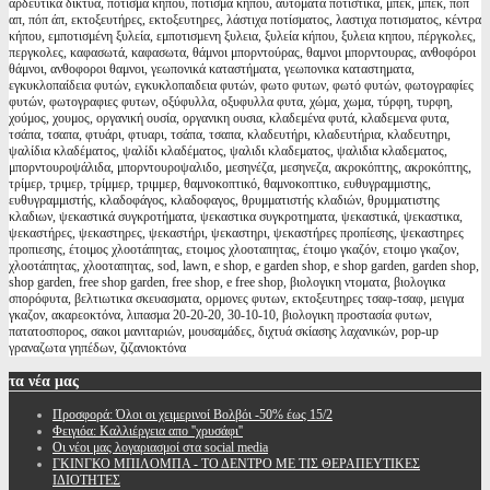
αρδευτικα δικτυα, πότισμα κήπου, ποτισμα κηπου, αυτόματα ποτιστικά, μπέκ, μπεκ, ποπ
απ, πόπ άπ, εκτοξευτήρες, εκτοξευτηρες, λάστιχα ποτίσματος, λαστιχα ποτισματος, κέντρα
κήπου, εμποτισμένη ξυλεία, εμποτισμενη ξυλεια, ξυλεία κήπου, ξυλεια κηπου, πέργκολες,
περγκολες, καφασωτά, καφασωτα, θάμνοι μπορντούρας, θαμνοι μπορντουρας, ανθοφόροι
θάμνοι, ανθοφοροι θαμνοι, γεωπονικά καταστήματα, γεωπονικα καταστηματα,
εγκυκλοπαίδεια φυτών, εγκυκλοπαιδεια φυτών, φωτο φυτων, φωτό φυτών, φωτογραφίες
φυτών, φωτογραφιες φυτων, οξύφυλλα, οξυφυλλα φυτα, χώμα, χωμα, τύρφη, τυρφη,
χούμος, χουμος, οργανική ουσία, οργανικη ουσια, κλαδεμένα φυτά, κλαδεμενα φυτα,
τσάπα, τσαπα, φτυάρι, φτυαρι, τσάπα, τσαπα, κλαδευτήρι, κλαδευτήρια, κλαδευτηρι,
ψαλίδια κλαδέματος, ψαλίδι κλαδέματος, ψαλιδι κλαδεματος, ψαλιδια κλαδεματος,
μπορντουροψάλιδα, μπορντουροψαλιδο, μεσηνέζα, μεσηνεζα, ακροκόπτης, ακροκόπτης,
τρίμερ, τριμερ, τρίμμερ, τριμμερ, θαμνοκοπτικό, θαμνοκοπτικο, ευθυγραμμιστης,
ευθυγραμμιστής, κλαδοφάγος, κλαδοφαγος, θρυμματιστής κλαδιών, θρυμματιστης
κλαδιων, ψεκαστικά συγκροτήματα, ψεκαστικα συγκροτηματα, ψεκαστικά, ψεκαστικα,
ψεκαστήρες, ψεκαστηρες, ψεκαστήρι, ψεκαστηρι, ψεκαστήρες προπίεσης, ψεκαστηρες
προπιεσης, έτοιμος χλοοτάπητας, ετοιμος χλοοταπητας, έτοιμο γκαζόν, ετοιμο γκαζον,
χλοοτάπητας, χλοοταπητας, sod, lawn, e shop, e garden shop, e shop garden, garden shop,
shop garden, free shop garden, free shop, e free shop, βιολογικη ντοματα, βιολογικα
σπορόφυτα, βελτιωτικα σκευασματα, ορμονες φυτων, εκτοξευτηρες τσαφ-τσαφ, μειγμα
γκαζον, ακαρεοκτόνα, λιπασμα 20-20-20, 30-10-10, βιολογικη προστασία φυτων,
πατατοσπορος, σακοι μανιταριών, μουσαμάδες, διχτυά σκίασης λαχανικών, pop-up
γραναζωτα γηπέδων, ζιζανιοκτόνα
τα
νέα μας
Προσφορά: Όλοι οι χειμερινοί Βολβόι -50% έως 15/2
Φειγιόα: Καλλιέργεια απο ''χρυσάφι''
Oι νέοι μας λογαριασμοί στα social media
ΓΚΙΝΓΚΟ ΜΠΙΛΟΜΠΑ - ΤΟ ΔΕΝΤΡΟ ΜΕ ΤΙΣ ΘΕΡΑΠΕΥΤΙΚΕΣ
ΙΔΙΟΤΗΤΕΣ