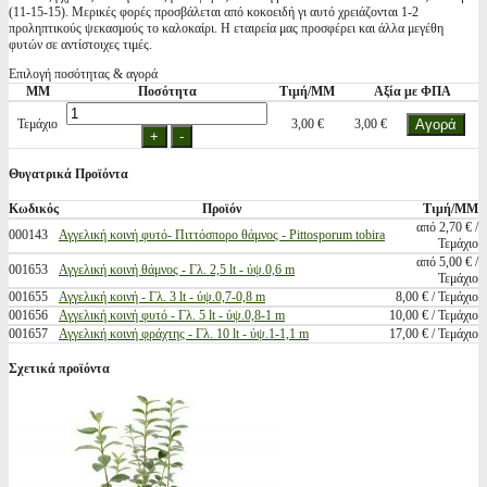
(11-15-15). Μερικές φορές προσβάλεται από κοκοειδή γι αυτό χρειάζονται 1-2
προληπτικούς ψεκασμούς το καλοκαίρι. Η εταιρεία μας προσφέρει και άλλα μεγέθη
φυτών σε αντίστοιχες τιμές.
Επιλογή ποσότητας & αγορά
ΜΜ
Ποσότητα
Τιμή/ΜΜ
Αξία με ΦΠΑ
Τεμάχιο
3,00 €
3,00 €
Θυγατρικά Προϊόντα
Κωδικός
Προϊόν
Τιμή/ΜΜ
από 2,70 € /
000143
Αγγελική κοινή φυτό- Πιττόσπορο θάμνος - Pittosporum tobira
Τεμάχιο
από 5,00 € /
001653
Αγγελική κοινή θάμνος - Γλ. 2,5 lt - ύψ.0,6 m
Τεμάχιο
001655
Αγγελική κοινή - Γλ. 3 lt - ύψ.0,7-0,8 m
8,00 € / Τεμάχιο
001656
Αγγελική κοινή φυτό - Γλ. 5 lt - ύψ.0,8-1 m
10,00 € / Τεμάχιο
001657
Αγγελική κοινή φράχτης - Γλ. 10 lt - ύψ.1-1,1 m
17,00 € / Τεμάχιο
Σχετικά προϊόντα