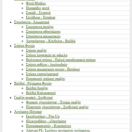
Φυτά Μπάλες
Πυραμίδες φυτά
Σπιράλ - Στριφτά
Ελεύθερα - Τοπιάρια
Σπορόφυτα - Αρωματικά
Σπορόφυτα άνοιξης
Σπορόφυτα φθινοπώρου
Σπορόφυτα αρωματικών
Λαχανόκηπος - Κόνδυλοι - Βολβοί
Σπόροι Φυτών
Σπόροι γκαζόν
Σπόροι λαχανικών σε φάκελα
Βιολογικοί σπόροι - Παλιοί παραδοσιακοί σπόροι
Σπόροι ανθέων - λουλουδιών
Σπόροι αρωματικών φυτών - Βοτάνων
Σπόροι επαγγελματικοί
Προσφορές σπόρων γκαζόν
Βολβοί - Ριζώματα Φυτών
Βολβοί Ανοιξης
Βολβοί Καλοκαιριού
Γκαζόν φυσικό - Συνθετικό
Φυσικός χλοοτάπητας - Έτοιμο γκαζόν
Πλαστικός χλοοτάπητας - Συνθετικό γκαζόν
Αυτόματο Πότισμα
Εκτοξευτήρες - Pop Up
Ηλεκτροβάνες - εξαρτήματα
Προγραμματιστές - Κομπιούτερ
Λάστιχα PE- Σωλήνες αυτόματου ποτίσματος