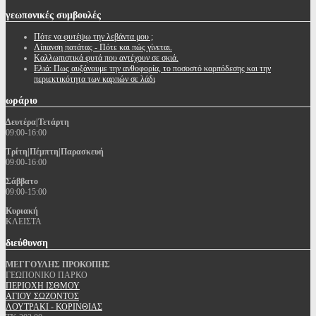
γεωπονικές
συμβουλές
Πότε να φυτέψω την λεβάντα μου ;
Λίπανση πατάτας - Πότε και πώς γίνεται.
Καλλωπιστικά φυτά που αντέχουν σε σκιά.
Ελιά: Πως αυξάνουμε την ανθοφορία, το ποσοστό καρπόδεσης και την
περιεκτικότητα των καρπών σε λάδι
ωράριο
Δευτέρα|Τετάρτη
09:00-16:00
Τρίτη|Πέμπτη|Παρασκευή
09:00-16:00
Σάββατο
09:00-15:00
Κυριακή
ΚΛΕΙΣΤΑ
διεύθυνση
ΜΕΓΓΟΥΛΗΣ ΠΡΟΚΟΠΗΣ
ΓΕΩΠΟΝΙΚΟ ΠΑΡΚΟ
ΠΕΡΙΟΧΗ ΙΣΘΜΟΥ
ΑΓΙΟΥ ΣΩΖΟΝΤΟΣ
ΛΟΥΤΡΑΚΙ - ΚΟΡΙΝΘΙΑΣ