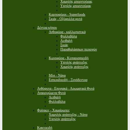
Χαμηλής μπορντούρας
Υψηλής μπορντούρας
Καρποφόροι - Superfoods
Σκιάς - Οξύφυλλα φυτά
Δέντρα κήπου
Ανθοφόρα - καλλωπιστικά
Φυλλοβόλα
Αειθαλή
Σκιάς
Παραθαλάσσιων περιοχών
Κωνοφόρα - Κυπαρισσοειδή
Υψηλής ανάπτυξης
Χαμηλής ανάπτυξης
Μίνι - Νάνα
Εσπεριδοειδή - Ξυνόδεντρα
Ανθόφυτα - Εποχιακά - Αρωματικά Φυτά
Αναρριχώμενα Φυτά
Αειθαλή
Φυλλοβόλα
Φοίνικες - Χαμαίρωπες
Χαμηλής ανάπτυξης - Νάνα
Υψηλής ανάπτυξης
Κακτοειδή