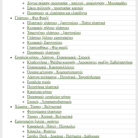
Δίχτυα σκίασης-προστασίας - παγετού - αναρρίχησης - Μουσαμάδες
Σάκοι συλλογής - προστασίας καρπών
Προσφορές σε ελαιόπανα και ελαιόδιχτα
Γλάστρες - Φερ Φορζέ
Πλαστικές γλάστρες - ζαρντινιέρες - Πιάτα πλαστικά
Κεραμικές πήλινες γλάστρες
Τσιμεντένιες γλάστρες - ζαρντινιέρες
Γλάστρες ξύλινες εμποτισμένες
Κεραμικές Ζαρντινιέρες
Γλαστροθήκες - Φέρ φορζέ
Προσφορές γλαστρών
Εργαλεία κήπου - Λάστιχα - Ελαιοκομικά - Σπορείς
Κλαδευτήρια - Ψαλίδια κορυφής - Ακροκόφτες γκαζόν- Εμβολιαστήρια
Ελαιοκομικά - Καρποσυλλέκτες
Όργανα μέτρησης - Κομποστοποιητές
Λάστιχα ποτίσματος - Ποτιστικά - Ταχυσύνδεσμοι
Εργαλεία χειρός
Ποτιστήρια πλαστικά
Καρότσια κήπου
Προσφορές εργαλείων κήπου
Σπορείς - Λιπασματοδιανομείς
Χώματα - Τύρφες - Βελτιωτικά
Φυτοχώματα γλαστρών
Τύρφες - Κοπριά - Βελτιωτικά
Εμποτισμένη ξυλεία - φράχτες
Καφασωτά - Πάνελ - Πέργκολες
Κάγκελα - Φράχτες
Σανίδες Deck - Δοκάρια - Πατήματα - Διάδρομοι