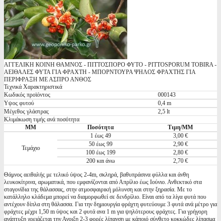
ΑΓΓΕΛΙΚΗ ΚΟΙΝΗ ΘΑΜΝΟΣ - ΠΙΤΤΟΣΠΟΡΟ ΦΥΤΟ - PITTOSPORUM TOBIRA -
ΑΕΙΘΑΛΕΣ ΦΥΤΑ ΓΙΑ ΦΡΑΧΤΗ - ΜΠΟΡΝΤΟΥΡΑ ΨΗΛΟΣ ΦΡΑΧΤΗΣ ΓΙΑ
ΠΕΡΙΦΡΑΞΗ ΜΕ ΑΣΠΡΟ ΑΝΘΟΣ
Τεχνικά Χαρακτηριστικά
Κωδικός προϊόντος
000143
Υψος φυτού
0,4 m
Μέγεθος γλάστρας
2,5 lt
Κλιμάκωση τιμής ανά ποσότητα
ΜΜ
Ποσότητα
Τιμη/ΜΜ
1 έως 49
3,00 €
50 έως 99
2,90 €
Τεμάχιο
100 έως 199
2,80 €
200 και άνω
2,70 €
Θάμνος αειθαλής με τελικό ύψος 2-4m, σκληρά, βαθυπράσινα φύλλα και άνθη
λευκοκίτρινα, αρωματικά, που εμφανίζονται από Απρίλιο έως Ιούνιο. Ανθεκτικό στα
σταγονίδια της θάλασσας, στην ατμοσφαιρική μόλυνση και στην ξηρασία. Με το
κατάλληλο κλάδεμα μπορεί να διαμορφωθεί σε δενδρίλιο. Είναι από τα λίγα φυτά που
αντέχουν δίπλα στη θάλασσα. Για την δημιουργία φράχτη φυτεύουμε 3 φυτά ανά μέτρο για
φράχτες μέχρι 1,50 m ύψος και 2 φυτά ανα 1 m για ψηλότερους φράχτες. Για γρήγορη
ανάπτυξη χρειάζεται την Ανοιξη 2-3 φορές λίπανση με κάποιό σύνθετο κοκκώδες λίπασμα