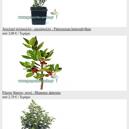
Αγγελική ψιλόφυλλη - μικρόφυλλη - Pittosporum heterophyllum
από 3,00 € / Τεμάχιο
Ράμνος θάμνος- φυτό - Rhamnus alaternus
από 2,70 € / Τεμάχιο