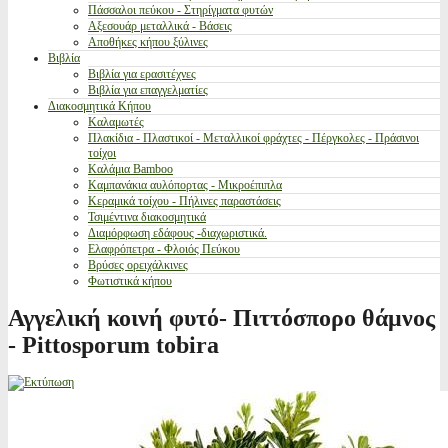
Πάσσαλοι πεύκου - Στηρίγματα φυτών
Αξεσουάρ μεταλλικά - Βάσεις
Αποθήκες κήπου ξύλινες
Βιβλία
Βιβλία για ερασιτέχνες
Βιβλία για επαγγελματίες
Διακοσμητικά Κήπου
Καλαμωτές
Πλακίδια - Πλαστικοί - Μεταλλικοί φράχτες - Πέργκολες - Πράσινοι
τοίχοι
Καλάμια Bamboo
Καμπανάκια αυλόπορτας - Μικροέπιπλα
Κεραμικά τοίχου - Πήλινες παραστάσεις
Τσιμέντινα διακοσμητικά
Διαμόρφωση εδάφους -διαχωριστικά.
Ελαφρόπετρα - Φλοιός Πεύκου
Βρύσες ορειχάλκινες
Φωτιστικά κήπου
Αγγελική κοινή φυτό- Πιττόσπορο θάμνος
- Pittosporum tobira