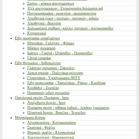
Σκόνες - κόκκοι απεντομώσεων
Τζέλ απεντομώσεων - Ετοιμόχρηστα δολώματα gel
Ποντικοφάρμακα - μυοκτόνα - αρουραιοκτόνα
Απωθητικά ζώων - πουλιών - ποντικών - φιδιών
Απωθητικά - βιοκτόνα
Δολωματικοί σταθμοί - κόλλες ποντικών - ποντικοπαγίδες
Κτηνιατρικά
Είδη προστασίας εργαζομένων
Μποτάκια - Γαλότσες - Φόρμες
Μάσκες ψεκασμού
Ιμάντες - Γυαλιά - Ωτασπίδες - Προσωπίδες
Γάντια εργασίας
Είδη Φυτωρίου - Ανθοπωλείου
Γλάστρες φυτωρίου - Σακούλες
Δίσκοι σποράς - Παλετάκια φύτευσης
Γλαστράκια - Υποστρώματα JIFFY
Είδη συσκευασίας - Ταμπελάκια - Ράφιες - Κορδόνια
Κουβάδες - Ζεμπίλια
Προσφορές ειδών φυτωρίου
Οικολογικά σκεύη- Πυρίμαχα - Inox
Ανοξείδωτα δοχεία - Inox
Πυρίμαχα σκεύη - πιθάρια λαδιού - λεκάνες ζυμώματος
Πλαστικά δοχεία - Βαρέλια - Τενεκέδες
Μηχανήματα Κήπου
Αλυσσοπρίονα - Κονταροπρίονα
Σκαπτικά - Φρέζες
Μηχανές γκαζόν - Χλοοκοπτικά
Χορτοκοπτικά - Θαμνοκοπτικά