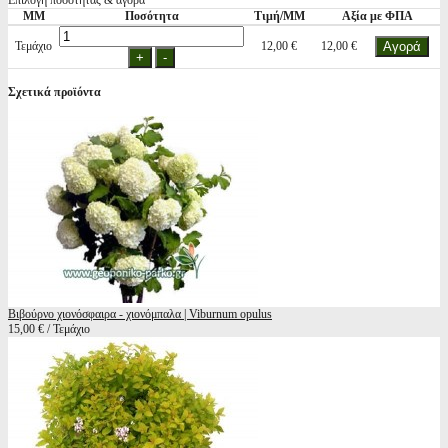
Επιλογή ποσότητας & αγορά
ΜΜ
Ποσότητα
Τιμή/ΜΜ
Αξία με ΦΠΑ
Τεμάχιο
12,00 €
12,00 €
Σχετικά προϊόντα
Βιβούρνο χιονόσφαιρα - χιονόμπαλα | Viburnum opulus
15,00 € / Τεμάχιο