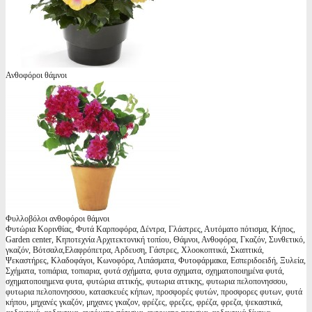
Ανθοφόροι θάμνοι
Φυλλοβόλοι ανθοφόροι θάμνοι
Φυτώρια Κορινθίας, Φυτά Καρποφόρα, Δέντρα, Γλάστρες, Αυτόματο πότισμα, Κήπος,
Garden center, Κηποτεχνία Αρχιτεκτονική τοπίου, Θάμνοι, Ανθοφόρα, Γκαζόν, Συνθετικό,
γκαζόν, Βότσαλα,Ελαφρόπετρα, Αρδευση, Γάστρες, Χλοοκοπτικά, Σκαπτικά,
Ψεκαστήρες, Κλαδοφάγοι, Κωνοφόρα, Λιπάσματα, Φυτοφάρμακα, Εσπεριδοειδή, Ξυλεία,
Σχήματα, τοπιάρια, τοπιαρια, φυτά σχήματα, φυτα σχηματα, σχηματοποιημένα φυτά,
σχηματοποιημενα φυτα, φυτώρια αττικής, φυτωρια αττικης, φυτωρια πελοπονησσου,
φυτωρια πελοπονησσου, κατασκευές κήπων, προσφορές φυτών, προσφορες φυτων, φυτά
κήπου, μηχανές γκαζόν, μηχανες γκαζον, φρέζες, φρεζες, φρέζα, φρεζα, ψεκαστικά,