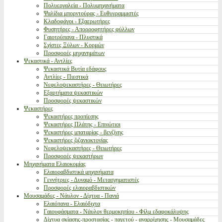
Πολυεργαλεία - Πολυμηχανήματα
Ψαλίδια μπορντούρας - Ευθυγραμμιστές
Κλαδοφάγοι - Εξαερωτήρες
Φυσητήρες - Απορροφητήρες φύλλων
Γαιοτρύπανα - Πλυστικά
Σχίστες Ξύλων - Κορμών
Προσφορές μηχανημάτων
Ψεκαστικά - Αντλίες
Ψεκαστικά Βυτία εδάφους
Αντλίες - Πιεστικά
Νεφελοψεκαστήρες - Θειωτήρες
Εξαρτήματα ψεκαστικών
Προσφορές ψεκαστικών
Ψεκαστήρες
Ψεκαστήρες προπίεσης
Ψεκαστήρες Πλάτης - Επινώτιοι
Ψεκαστήρες μπαταρίας - βενζίνης
Ψεκαστήρες ζιζανιοκτονίας
Νεφελοψεκαστήρες - Θειωτήρες
Προσφορές ψεκαστήρων
Μηχανήματα Ελαιοκομίας
Ελαιοραβδιστικά μηχανήματα
Γεννήτριες - Δυναμό - Μετασχηματιστές
Προσφορές ελαιοραβδιστικών
Μουσαμάδες - Νάυλον - Δίχτυα - Πανιά
Ελαιόπανα - Ελαιόδιχτα
Γαιουφάσματα - Νάυλον θερμοκηπίου - Φίλμ εδαφοκάλυψης
Δίχτυα σκίασης-προστασίας - παγετού - αναρρίχησης - Μουσαμάδες