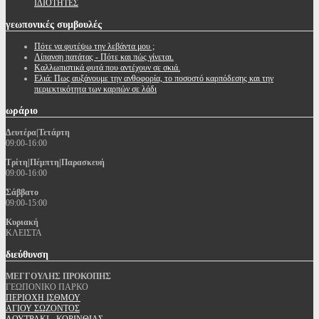
ΙΔΙΟΤΗΤΕΣ
γεωπονικές
συμβουλές
Πότε να φυτέψω την λεβάντα μου ;
Λίπανση πατάτας - Πότε και πώς γίνεται.
Καλλωπιστικά φυτά που αντέχουν σε σκιά.
Ελιά: Πως αυξάνουμε την ανθοφορία, το ποσοστό καρπόδεσης και την
περιεκτικότητα των καρπών σε λάδι
ωράριο
Δευτέρα|Τετάρτη
09:00-16:00
Τρίτη|Πέμπτη|Παρασκευή
09:00-16:00
Σάββατο
09:00-15:00
Κυριακή
ΚΛΕΙΣΤΑ
διεύθυνση
ΜΕΓΓΟΥΛΗΣ ΠΡΟΚΟΠΗΣ
ΓΕΩΠΟΝΙΚΟ ΠΑΡΚΟ
ΠΕΡΙΟΧΗ ΙΣΘΜΟΥ
ΑΓΙΟΥ ΣΩΖΟΝΤΟΣ