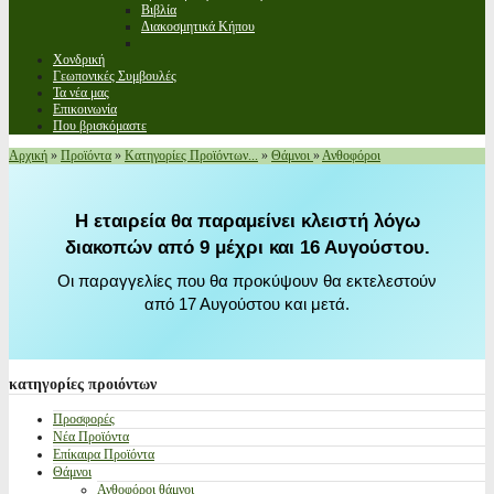
Βιβλία
Διακοσμητικά Κήπου
Χονδρική
Γεωπονικές Συμβουλές
Τα νέα μας
Επικοινωνία
Που βρισκόμαστε
Αρχική
»
Προϊόντα
»
Κατηγορίες Προϊόντων...
»
Θάμνοι
»
Ανθοφόροι
Η εταιρεία θα παραμείνει κλειστή λόγω
διακοπών από 9 μέχρι και 16 Αυγούστου.
Οι παραγγελίες που θα προκύψουν θα εκτελεστούν
από 17 Αυγούστου και μετά.
κατηγορίες
προιόντων
Προσφορές
Νέα Προϊόντα
Επίκαιρα Προϊόντα
Θάμνοι
Ανθοφόροι θάμνοι