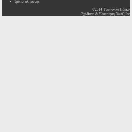
Τρόποι πληρωμής
©2014 Γεωπονικό Πάρκο
Σχεδίαση & Υλοποίηση DataQube