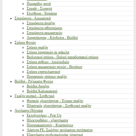
Πυραμίδες φυτά
Σπιράλ - Στριφτά
Ελεύθερα - Τοπιάρια
Σπορόφυτα - Αρωματικά
Σπορόφυτα άνοιξης
Σπορόφυτα φθινοπώρου
Σπορόφυτα αρωματικών
Λαχανόκηπος - Κόνδυλοι - Βολβοί
Σπόροι Φυτών
Σπόροι γκαζόν
Σπόροι λαχανικών σε φάκελα
Βιολογικοί σπόροι - Παλιοί παραδοσιακοί σπόροι
Σπόροι ανθέων - λουλουδιών
Σπόροι αρωματικών φυτών - Βοτάνων
Σπόροι επαγγελματικοί
Προσφορές σπόρων γκαζόν
Βολβοί - Ριζώματα Φυτών
Βολβοί Ανοιξης
Βολβοί Καλοκαιριού
Γκαζόν φυσικό - Συνθετικό
Φυσικός χλοοτάπητας - Έτοιμο γκαζόν
Πλαστικός χλοοτάπητας - Συνθετικό γκαζόν
Αυτόματο Πότισμα
Εκτοξευτήρες - Pop Up
Ηλεκτροβάνες - εξαρτήματα
Προγραμματιστές - Κομπιούτερ
Λάστιχα PE- Σωλήνες αυτόματου ποτίσματος
Εξαρτήματα συνδεσμολογίας πλαστικά