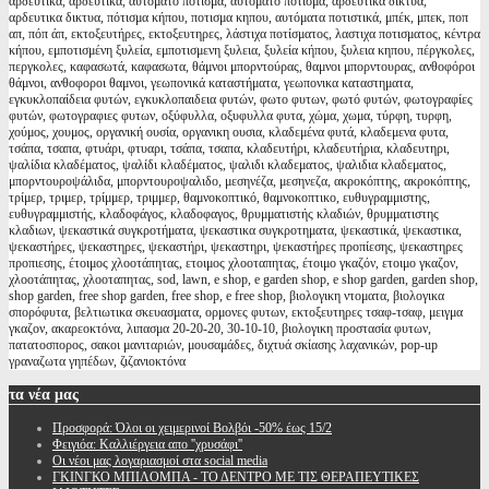
αρδευτικά, αρδευτικα, αυτόματο πότισμα, αυτοματο ποτισμα, αρδευτικά δίκτυα,
αρδευτικα δικτυα, πότισμα κήπου, ποτισμα κηπου, αυτόματα ποτιστικά, μπέκ, μπεκ, ποπ
απ, πόπ άπ, εκτοξευτήρες, εκτοξευτηρες, λάστιχα ποτίσματος, λαστιχα ποτισματος, κέντρα
κήπου, εμποτισμένη ξυλεία, εμποτισμενη ξυλεια, ξυλεία κήπου, ξυλεια κηπου, πέργκολες,
περγκολες, καφασωτά, καφασωτα, θάμνοι μπορντούρας, θαμνοι μπορντουρας, ανθοφόροι
θάμνοι, ανθοφοροι θαμνοι, γεωπονικά καταστήματα, γεωπονικα καταστηματα,
εγκυκλοπαίδεια φυτών, εγκυκλοπαιδεια φυτών, φωτο φυτων, φωτό φυτών, φωτογραφίες
φυτών, φωτογραφιες φυτων, οξύφυλλα, οξυφυλλα φυτα, χώμα, χωμα, τύρφη, τυρφη,
χούμος, χουμος, οργανική ουσία, οργανικη ουσια, κλαδεμένα φυτά, κλαδεμενα φυτα,
τσάπα, τσαπα, φτυάρι, φτυαρι, τσάπα, τσαπα, κλαδευτήρι, κλαδευτήρια, κλαδευτηρι,
ψαλίδια κλαδέματος, ψαλίδι κλαδέματος, ψαλιδι κλαδεματος, ψαλιδια κλαδεματος,
μπορντουροψάλιδα, μπορντουροψαλιδο, μεσηνέζα, μεσηνεζα, ακροκόπτης, ακροκόπτης,
τρίμερ, τριμερ, τρίμμερ, τριμμερ, θαμνοκοπτικό, θαμνοκοπτικο, ευθυγραμμιστης,
ευθυγραμμιστής, κλαδοφάγος, κλαδοφαγος, θρυμματιστής κλαδιών, θρυμματιστης
κλαδιων, ψεκαστικά συγκροτήματα, ψεκαστικα συγκροτηματα, ψεκαστικά, ψεκαστικα,
ψεκαστήρες, ψεκαστηρες, ψεκαστήρι, ψεκαστηρι, ψεκαστήρες προπίεσης, ψεκαστηρες
προπιεσης, έτοιμος χλοοτάπητας, ετοιμος χλοοταπητας, έτοιμο γκαζόν, ετοιμο γκαζον,
χλοοτάπητας, χλοοταπητας, sod, lawn, e shop, e garden shop, e shop garden, garden shop,
shop garden, free shop garden, free shop, e free shop, βιολογικη ντοματα, βιολογικα
σπορόφυτα, βελτιωτικα σκευασματα, ορμονες φυτων, εκτοξευτηρες τσαφ-τσαφ, μειγμα
γκαζον, ακαρεοκτόνα, λιπασμα 20-20-20, 30-10-10, βιολογικη προστασία φυτων,
πατατοσπορος, σακοι μανιταριών, μουσαμάδες, διχτυά σκίασης λαχανικών, pop-up
γραναζωτα γηπέδων, ζιζανιοκτόνα
τα
νέα μας
Προσφορά: Όλοι οι χειμερινοί Βολβόι -50% έως 15/2
Φειγιόα: Καλλιέργεια απο ''χρυσάφι''
Oι νέοι μας λογαριασμοί στα social media
ΓΚΙΝΓΚΟ ΜΠΙΛΟΜΠΑ - ΤΟ ΔΕΝΤΡΟ ΜΕ ΤΙΣ ΘΕΡΑΠΕΥΤΙΚΕΣ