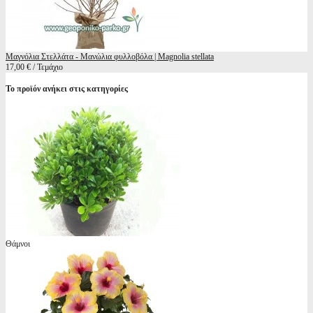
Μαγνόλια Στελλάτα - Μανώλια φυλλοβόλα | Magnolia stellata
17,00 € / Τεμάχιο
Το προϊόν ανήκει στις κατηγορίες
Θάμνοι