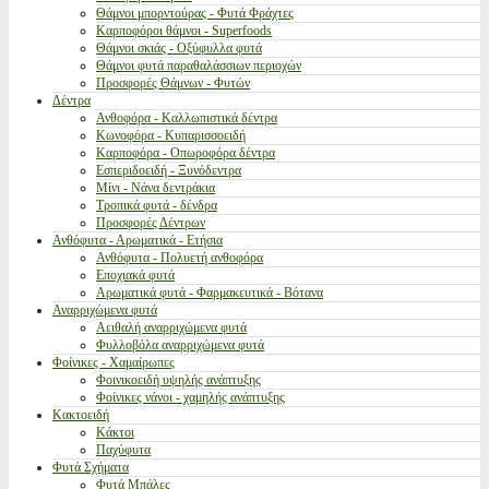
Θάμνοι μπορντούρας - Φυτά Φράχτες
Καρποφόροι θάμνοι - Superfoods
Θάμνοι σκιάς - Οξύφυλλα φυτά
Θάμνοι φυτά παραθαλάσσιων περιοχών
Προσφορές Θάμνων - Φυτών
Δέντρα
Ανθοφόρα - Καλλωπιστικά δέντρα
Κωνοφόρα - Κυπαρισσοειδή
Καρποφόρα - Οπωροφόρα δέντρα
Εσπεριδοειδή - Ξυνόδεντρα
Μίνι - Νάνα δεντράκια
Τροπικά φυτά - δένδρα
Προσφορές Δέντρων
Ανθόφυτα - Αρωματικά - Ετήσια
Ανθόφυτα - Πολυετή ανθοφόρα
Εποχιακά φυτά
Αρωματικά φυτά - Φαρμακευτικά - Βότανα
Αναρριχώμενα φυτά
Αειθαλή αναρριχώμενα φυτά
Φυλλοβόλα αναρριχώμενα φυτά
Φοίνικες - Χαμαίρωπες
Φοινικοειδή υψηλής ανάπτυξης
Φοίνικες νάνοι - χαμηλής ανάπτυξης
Κακτοειδή
Κάκτοι
Παχύφυτα
Φυτά Σχήματα
Φυτά Μπάλες