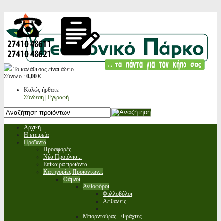
Το καλάθι σας είναι άδειο.
Σύνολο :
0,00 €
Καλώς ήρθατε
Σύνδεση | Εγγραφή
Αρχική
Η εταιρεία
Προϊόντα
Προσφορές...
Νέα Προϊόντα...
Επίκαιρα προϊόντα
Κατηγορίες Προϊόντων...
Θάμνοι
Ανθοφόροι
Φυλλοβόλοι
Αειθαλείς
Μπορντούρας - Φράχτες