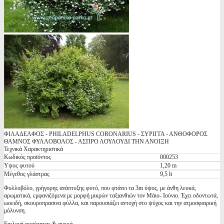
ΦΙΛΑΔΕΛΦΟΣ - PHILADELPHUS CORONARIUS - ΣΥΡΙΓΓΑ - ΑΝΘΟΦΟΡΟΣ
ΘΑΜΝΟΣ ΦΥΛΛΟΒΟΛΟΣ - ΑΣΠΡΟ ΛΟΥΛΟΥΔΙ ΤΗΝ ΑΝΟΙΞΗ
Τεχνικά Χαρακτηριστικά
Κωδικός προϊόντος
000253
Υψος φυτού
1,20 m
Μέγεθος γλάστρας
9,5 lt
Φυλλοβόλο, γρήγορης ανάπτυξης φυτό, που φτάνει τα 3m ύψος, με άνθη λευκά,
αρωματικά, εμφανιζόμενα με μορφή μικρών ταξιανθιών τον Μάιο- Ιούνιο. Έχει οδοντωτά,
ωοειδή, σκουροπρασινα φύλλα, και παρουσιάζει αντοχή στο ψύχος και την ατμοσφαιρική
μόλυνση.