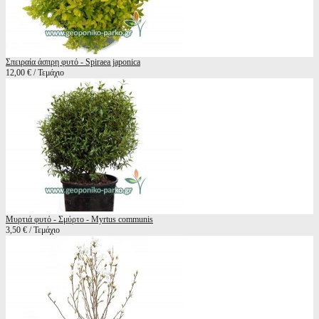
Σπειραία άσπρη φυτό - Spiraea japonica
12,00 € / Τεμάχιο
Μυρτιά φυτό - Σμύρτο - Myrtus communis
3,50 € / Τεμάχιο