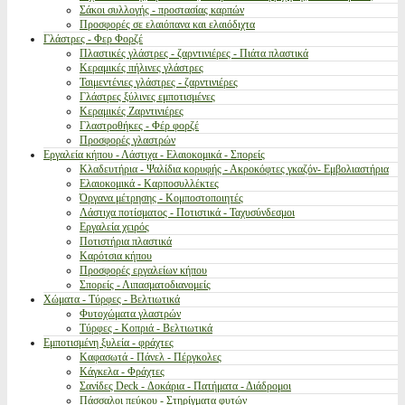
Σάκοι συλλογής - προστασίας καρπών
Προσφορές σε ελαιόπανα και ελαιόδιχτα
Γλάστρες - Φερ Φορζέ
Πλαστικές γλάστρες - ζαρντινιέρες - Πιάτα πλαστικά
Κεραμικές πήλινες γλάστρες
Τσιμεντένιες γλάστρες - ζαρντινιέρες
Γλάστρες ξύλινες εμποτισμένες
Κεραμικές Ζαρντινιέρες
Γλαστροθήκες - Φέρ φορζέ
Προσφορές γλαστρών
Εργαλεία κήπου - Λάστιχα - Ελαιοκομικά - Σπορείς
Κλαδευτήρια - Ψαλίδια κορυφής - Ακροκόφτες γκαζόν- Εμβολιαστήρια
Ελαιοκομικά - Καρποσυλλέκτες
Όργανα μέτρησης - Κομποστοποιητές
Λάστιχα ποτίσματος - Ποτιστικά - Ταχυσύνδεσμοι
Εργαλεία χειρός
Ποτιστήρια πλαστικά
Καρότσια κήπου
Προσφορές εργαλείων κήπου
Σπορείς - Λιπασματοδιανομείς
Χώματα - Τύρφες - Βελτιωτικά
Φυτοχώματα γλαστρών
Τύρφες - Κοπριά - Βελτιωτικά
Εμποτισμένη ξυλεία - φράχτες
Καφασωτά - Πάνελ - Πέργκολες
Κάγκελα - Φράχτες
Σανίδες Deck - Δοκάρια - Πατήματα - Διάδρομοι
Πάσσαλοι πεύκου - Στηρίγματα φυτών