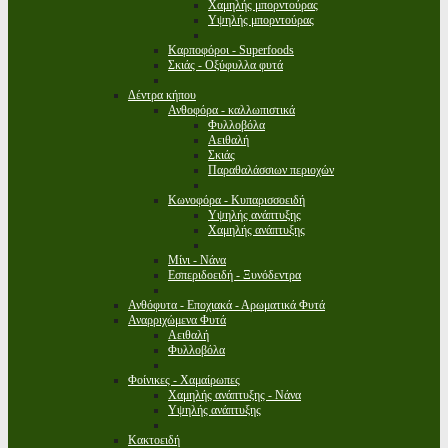
Χαμηλής μπορντούρας
Υψηλής μπορντούρας
Καρποφόροι - Superfoods
Σκιάς - Οξύφυλλα φυτά
Δέντρα κήπου
Ανθοφόρα - καλλωπιστικά
Φυλλοβόλα
Αειθαλή
Σκιάς
Παραθαλάσσιων περιοχών
Κωνοφόρα - Κυπαρισσοειδή
Υψηλής ανάπτυξης
Χαμηλής ανάπτυξης
Μίνι - Νάνα
Εσπεριδοειδή - Ξυνόδεντρα
Ανθόφυτα - Εποχιακά - Αρωματικά Φυτά
Αναρριχώμενα Φυτά
Αειθαλή
Φυλλοβόλα
Φοίνικες - Χαμαίρωπες
Χαμηλής ανάπτυξης - Νάνα
Υψηλής ανάπτυξης
Κακτοειδή