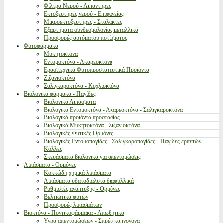
Φίλτρα Νερού - Λιπαντήρες
Εκτοξευτήρες νερού - Επιφανείας
Μικροεκτοξευτήρες - Σταλάκτες
Εξαρτήματα συνδεσμολογίας μεταλλικά
Προσφορές αυτόματου ποτίσματος
Φυτοφάρμακα
Μυκητοκτόνα
Εντομοκτόνα - Ακαρεοκτόνα
Ερασιτεχνικά Φυτοπροστατευτικά Προιόντα
Ζιζανιοκτόνα
Σαλιγκαροκτόνα - Κοχλιοκτόνα
Βιολογικά φάρμακα - Παγίδες
Βιολογικά Λιπάσματα
Βιολογικά Εντομοκτόνα - Ακαρεοκτόνα - Σαλιγκαροκτόνα
Βιολογικά προιόντα προστασίας
Βιολογικά Μυκητοκτόνα - Ζιζανιοκτόνα
Βιολογικές Φυτικές Ορμόνες
Βιολογικές Εντομοπαγίδες - Σαλιγκαροπαγίδες - Παγίδες ερπετών -
Κόλλες
Σκευάσματα βιολογικά για απεντομώσεις
Λιπάσματα - Ορμόνες
Κοκκώδη χημικά λιπάσματα
Λιπάσματα υδατοδιαλυτά διαφυλλικά
Ρυθμιστές ανάπτυξης - Ορμόνες
Βελτιωτικά φυτών
Προσφορές λιπασμάτων
Βιοκτόνα - Ποντικοφάρμακα - Απωθητικά
Υγρά απεντομώσεων - Σπρέυ καπνογόνα