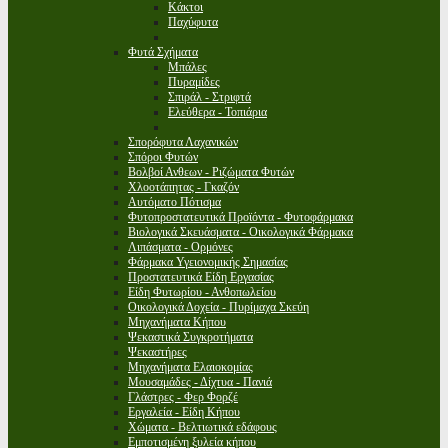
Κάκτοι
Παχύφυτα
Φυτά Σχήματα
Μπάλες
Πυραμίδες
Σπιράλ - Στριφτά
Ελεύθερα - Τοπιάρια
Σπορόφυτα Λαχανικών
Σπόροι Φυτών
Βολβοί Ανθεων - Ριζώματα Φυτών
Χλοοτάπητας - Γκαζόν
Αυτόματο Πότισμα
Φυτοπροστατευτικά Προϊόντα - Φυτοφάρμακα
Βιολογικά Σκευάσματα - Οικολογικά Φάρμακα
Λιπάσματα - Ορμόνες
Φάρμακα Υγειονομικής Σημασίας
Προστατευτικά Είδη Εργασίας
Είδη Φυτωρίου - Ανθοπωλείου
Οικολογικά Δοχεία - Πυρίμαχα Σκεύη
Μηχανήματα Κήπου
Ψεκαστικά Συγκροτήματα
Ψεκαστήρες
Μηχανήματα Ελαιοκομίας
Μουσαμάδες - Δίχτυα - Πανιά
Γλάστρες - Φερ Φορζέ
Εργαλεία - Είδη Κήπου
Χώματα - Βελτιωτικά εδάφους
Εμποτισμένη ξυλεία κήπου