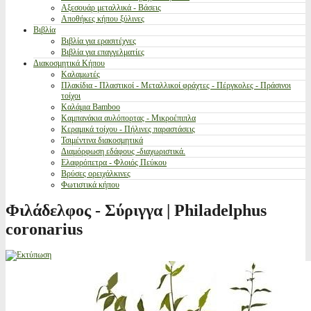
Αξεσουάρ μεταλλικά - Βάσεις
Αποθήκες κήπου ξύλινες
Βιβλία
Βιβλία για ερασιτέχνες
Βιβλία για επαγγελματίες
Διακοσμητικά Κήπου
Καλαμωτές
Πλακίδια - Πλαστικοί - Μεταλλικοί φράχτες - Πέργκολες - Πράσινοι
τοίχοι
Καλάμια Bamboo
Καμπανάκια αυλόπορτας - Μικροέπιπλα
Κεραμικά τοίχου - Πήλινες παραστάσεις
Τσιμέντινα διακοσμητικά
Διαμόρφωση εδάφους -διαχωριστικά.
Ελαφρόπετρα - Φλοιός Πεύκου
Βρύσες ορειχάλκινες
Φωτιστικά κήπου
Φιλάδελφος - Σύριγγα | Philadelphus
coronarius