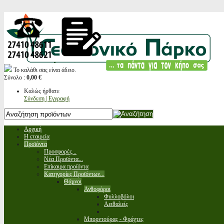
Το καλάθι σας είναι άδειο.
Σύνολο :
0,00 €
Καλώς ήρθατε
Σύνδεση | Εγγραφή
Αρχική
Η εταιρεία
Προϊόντα
Προσφορές...
Νέα Προϊόντα...
Επίκαιρα προϊόντα
Κατηγορίες Προϊόντων...
Θάμνοι
Ανθοφόροι
Φυλλοβόλοι
Αειθαλείς
Μπορντούρας - Φράχτες