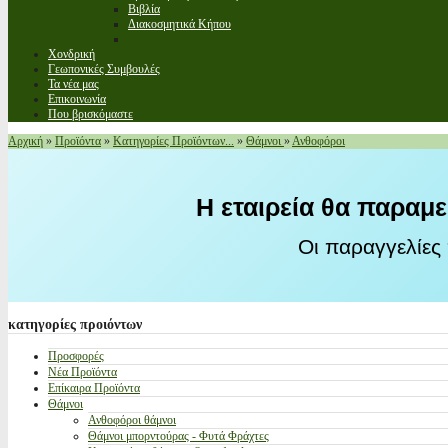
Βιβλία
Διακοσμητικά Κήπου
Χονδρική
Γεωπονικές Συμβουλές
Τα νέα μας
Επικοινωνία
Που βρισκόμαστε
Αρχική
»
Προϊόντα
»
Κατηγορίες Προϊόντων...
»
Θάμνοι
»
Ανθοφόροι
Η εταιρεία θα παραμε
Οι παραγγελίες
κατηγορίες
προιόντων
Προσφορές
Νέα Προϊόντα
Επίκαιρα Προϊόντα
Θάμνοι
Ανθοφόροι θάμνοι
Θάμνοι μπορντούρας - Φυτά Φράχτες