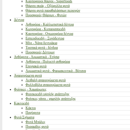
Καρποφόροι θάμνοι - Superfoods
Θάμνοι σκιάς - Οξύφυλλα φυτά
Θάμνοι φυτά παραθαλάσσιων περιοχών
Προσφορές Θάμνων - Φυτών
Δέντρα
Ανθοφόρα - Καλλωπιστικά δέντρα
Κωνοφόρα - Κυπαρισσοειδή
Καρποφόρα - Οπωροφόρα δέντρα
Εσπεριδοειδή - Ξυνόδεντρα
Μίνι - Νάνα δεντράκια
Τροπικά φυτά - δένδρα
Προσφορές Δέντρων
Ανθόφυτα - Αρωματικά - Ετήσια
Ανθόφυτα - Πολυετή ανθοφόρα
Εποχιακά φυτά
Αρωματικά φυτά - Φαρμακευτικά - Βότανα
Αναρριχώμενα φυτά
Αειθαλή αναρριχώμενα φυτά
Φυλλοβόλα αναρριχώμενα φυτά
Φοίνικες - Χαμαίρωπες
Φοινικοειδή υψηλής ανάπτυξης
Φοίνικες νάνοι - χαμηλής ανάπτυξης
Κακτοειδή
Κάκτοι
Παχύφυτα
Φυτά Σχήματα
Φυτά Μπάλες
Πυραμίδες φυτά