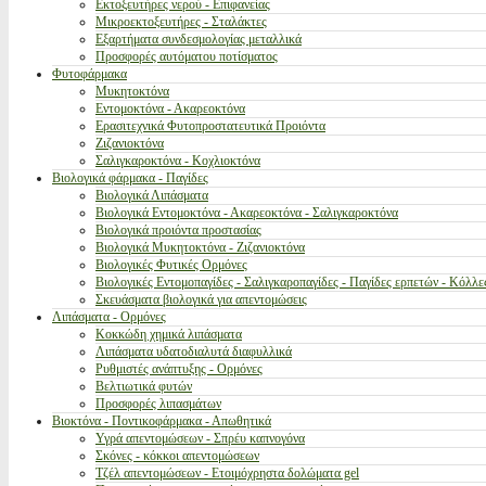
Εκτοξευτήρες νερού - Επιφανείας
Μικροεκτοξευτήρες - Σταλάκτες
Εξαρτήματα συνδεσμολογίας μεταλλικά
Προσφορές αυτόματου ποτίσματος
Φυτοφάρμακα
Μυκητοκτόνα
Εντομοκτόνα - Ακαρεοκτόνα
Ερασιτεχνικά Φυτοπροστατευτικά Προιόντα
Ζιζανιοκτόνα
Σαλιγκαροκτόνα - Κοχλιοκτόνα
Βιολογικά φάρμακα - Παγίδες
Βιολογικά Λιπάσματα
Βιολογικά Εντομοκτόνα - Ακαρεοκτόνα - Σαλιγκαροκτόνα
Βιολογικά προιόντα προστασίας
Βιολογικά Μυκητοκτόνα - Ζιζανιοκτόνα
Βιολογικές Φυτικές Ορμόνες
Βιολογικές Εντομοπαγίδες - Σαλιγκαροπαγίδες - Παγίδες ερπετών - Κόλλε
Σκευάσματα βιολογικά για απεντομώσεις
Λιπάσματα - Ορμόνες
Κοκκώδη χημικά λιπάσματα
Λιπάσματα υδατοδιαλυτά διαφυλλικά
Ρυθμιστές ανάπτυξης - Ορμόνες
Βελτιωτικά φυτών
Προσφορές λιπασμάτων
Βιοκτόνα - Ποντικοφάρμακα - Απωθητικά
Υγρά απεντομώσεων - Σπρέυ καπνογόνα
Σκόνες - κόκκοι απεντομώσεων
Τζέλ απεντομώσεων - Ετοιμόχρηστα δολώματα gel