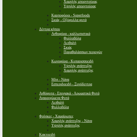
Χαμηλής μπορντούρας
Υψηλής μπορντούρας
Καρποφόροι - Superfoods
Σκιάς - Οξύφυλλα φυτά
Δέντρα κήπου
Ανθοφόρα - καλλωπιστικά
Φυλλοβόλα
Αειθαλή
Σκιάς
Παραθαλάσσιων περιοχών
Κωνοφόρα - Κυπαρισσοειδή
Υψηλής ανάπτυξης
Χαμηλής ανάπτυξης
Μίνι - Νάνα
Εσπεριδοειδή - Ξυνόδεντρα
Ανθόφυτα - Εποχιακά - Αρωματικά Φυτά
Αναρριχώμενα Φυτά
Αειθαλή
Φυλλοβόλα
Φοίνικες - Χαμαίρωπες
Χαμηλής ανάπτυξης - Νάνα
Υψηλής ανάπτυξης
Κακτοειδή