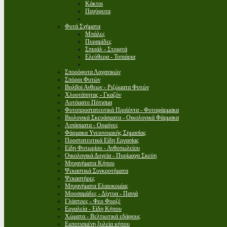
Κάκτοι
Παχύφυτα
Φυτά Σχήματα
Μπάλες
Πυραμίδες
Σπιράλ - Στριφτά
Ελεύθερα - Τοπιάρια
Σπορόφυτα Λαχανικών
Σπόροι Φυτών
Βολβοί Ανθεων - Ριζώματα Φυτών
Χλοοτάπητας - Γκαζόν
Αυτόματο Πότισμα
Φυτοπροστατευτικά Προϊόντα - Φυτοφάρμακα
Βιολογικά Σκευάσματα - Οικολογικά Φάρμακα
Λιπάσματα - Ορμόνες
Φάρμακα Υγειονομικής Σημασίας
Προστατευτικά Είδη Εργασίας
Είδη Φυτωρίου - Ανθοπωλείου
Οικολογικά Δοχεία - Πυρίμαχα Σκεύη
Μηχανήματα Κήπου
Ψεκαστικά Συγκροτήματα
Ψεκαστήρες
Μηχανήματα Ελαιοκομίας
Μουσαμάδες - Δίχτυα - Πανιά
Γλάστρες - Φερ Φορζέ
Εργαλεία - Είδη Κήπου
Χώματα - Βελτιωτικά εδάφους
Εμποτισμένη ξυλεία κήπου