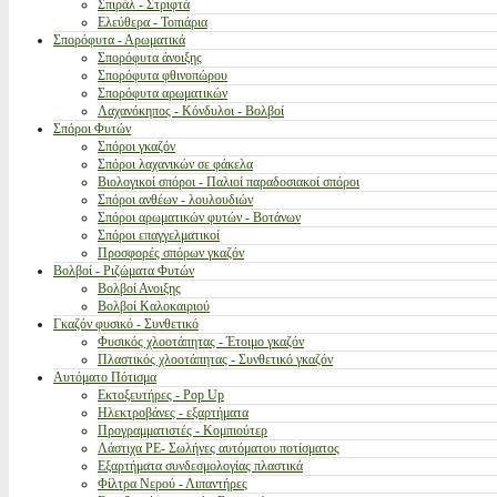
Σπιράλ - Στριφτά
Ελεύθερα - Τοπιάρια
Σπορόφυτα - Αρωματικά
Σπορόφυτα άνοιξης
Σπορόφυτα φθινοπώρου
Σπορόφυτα αρωματικών
Λαχανόκηπος - Κόνδυλοι - Βολβοί
Σπόροι Φυτών
Σπόροι γκαζόν
Σπόροι λαχανικών σε φάκελα
Βιολογικοί σπόροι - Παλιοί παραδοσιακοί σπόροι
Σπόροι ανθέων - λουλουδιών
Σπόροι αρωματικών φυτών - Βοτάνων
Σπόροι επαγγελματικοί
Προσφορές σπόρων γκαζόν
Βολβοί - Ριζώματα Φυτών
Βολβοί Ανοιξης
Βολβοί Καλοκαιριού
Γκαζόν φυσικό - Συνθετικό
Φυσικός χλοοτάπητας - Έτοιμο γκαζόν
Πλαστικός χλοοτάπητας - Συνθετικό γκαζόν
Αυτόματο Πότισμα
Εκτοξευτήρες - Pop Up
Ηλεκτροβάνες - εξαρτήματα
Προγραμματιστές - Κομπιούτερ
Λάστιχα PE- Σωλήνες αυτόματου ποτίσματος
Εξαρτήματα συνδεσμολογίας πλαστικά
Φίλτρα Νερού - Λιπαντήρες