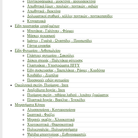
Ποντικοφάρμακα - μυοκτόνα - αρουραιοκτόνα
Απωθητικά ζώων - πουλιών - ποντικών - φιδιών
Απωθητικά - βιοκτόνα
Δολωματικοί σταθμοί - κόλλες ποντικών - ποντικοπαγίδες
Κτηνιατρικά
Είδη προστασίας εργαζομένων
Μποτάκια - Γαλότσες - Φόρμες
Μάσκες ψεκασμού
Ιμάντες - Γυαλιά - Ωτασπίδες - Προσωπίδες
Γάντια εργασίας
Είδη Φυτωρίου - Ανθοπωλείου
Γλάστρες φυτωρίου - Σακούλες
Δίσκοι σποράς - Παλετάκια φύτευσης
Γλαστράκια - Υποστρώματα JIFFY
Είδη συσκευασίας - Ταμπελάκια - Ράφιες - Κορδόνια
Κουβάδες - Ζεμπίλια
Προσφορές ειδών φυτωρίου
Οικολογικά σκεύη- Πυρίμαχα - Inox
Ανοξείδωτα δοχεία - Inox
Πυρίμαχα σκεύη - πιθάρια λαδιού - λεκάνες ζυμώματος
Πλαστικά δοχεία - Βαρέλια - Τενεκέδες
Μηχανήματα Κήπου
Αλυσσοπρίονα - Κονταροπρίονα
Σκαπτικά - Φρέζες
Μηχανές γκαζόν - Χλοοκοπτικά
Χορτοκοπτικά - Θαμνοκοπτικά
Πολυεργαλεία - Πολυμηχανήματα
Ψαλίδια μπορντούρας - Ευθυγραμμιστές