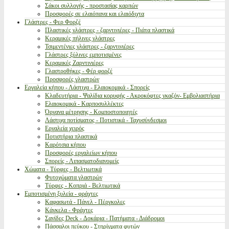
Σάκοι συλλογής - προστασίας καρπών
Προσφορές σε ελαιόπανα και ελαιόδιχτα
Γλάστρες - Φερ Φορζέ
Πλαστικές γλάστρες - ζαρντινιέρες - Πιάτα πλαστικά
Κεραμικές πήλινες γλάστρες
Τσιμεντένιες γλάστρες - ζαρντινιέρες
Γλάστρες ξύλινες εμποτισμένες
Κεραμικές Ζαρντινιέρες
Γλαστροθήκες - Φέρ φορζέ
Προσφορές γλαστρών
Εργαλεία κήπου - Λάστιχα - Ελαιοκομικά - Σπορείς
Κλαδευτήρια - Ψαλίδια κορυφής - Ακροκόφτες γκαζόν- Εμβολιαστήρια
Ελαιοκομικά - Καρποσυλλέκτες
Όργανα μέτρησης - Κομποστοποιητές
Λάστιχα ποτίσματος - Ποτιστικά - Ταχυσύνδεσμοι
Εργαλεία χειρός
Ποτιστήρια πλαστικά
Καρότσια κήπου
Προσφορές εργαλείων κήπου
Σπορείς - Λιπασματοδιανομείς
Χώματα - Τύρφες - Βελτιωτικά
Φυτοχώματα γλαστρών
Τύρφες - Κοπριά - Βελτιωτικά
Εμποτισμένη ξυλεία - φράχτες
Καφασωτά - Πάνελ - Πέργκολες
Κάγκελα - Φράχτες
Σανίδες Deck - Δοκάρια - Πατήματα - Διάδρομοι
Πάσσαλοι πεύκου - Στηρίγματα φυτών