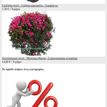
Γκαζάνια φυτό - Γαζάνια μαργαρίτα - Gazania sp.
1,50 € / Τεμάχιο
Λεπτόσπερμο φυτό - Μανούκα θάμνος -Leptospermum scoparium
14,00 € / Τεμάχιο
Το προϊόν ανήκει στις κατηγορίες