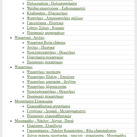
Πολυεργαλεία - Πολυμηχανήματα
Ψαλίδια μπορντούρας - Ευθυγραμμιστές
Κλαδοφάγοι - Εξαερωτήρες
Φυσητήρες - Απορροφητήρες φύλλων
Γαιοτρύπανα - Πλυστικά
Σχίστες Ξύλων - Κορμών
Προσφορές μηχανημάτων
Ψεκαστικά - Αντλίες
Ψεκαστικά Βυτία εδάφους
Αντλίες - Πιεστικά
Νεφελοψεκαστήρες - Θειωτήρες
Εξαρτήματα ψεκαστικών
Προσφορές ψεκαστικών
Ψεκαστήρες
Ψεκαστήρες προπίεσης
Ψεκαστήρες Πλάτης - Επινώτιοι
Ψεκαστήρες μπαταρίας - βενζίνης
Ψεκαστήρες ζιζανιοκτονίας
Νεφελοψεκαστήρες - Θειωτήρες
Προσφορές ψεκαστήρων
Μηχανήματα Ελαιοκομίας
Ελαιοραβδιστικά μηχανήματα
Γεννήτριες - Δυναμό - Μετασχηματιστές
Προσφορές ελαιοραβδιστικών
Μουσαμάδες - Νάυλον - Δίχτυα - Πανιά
Ελαιόπανα - Ελαιόδιχτα
Γαιουφάσματα - Νάυλον θερμοκηπίου - Φίλμ εδαφοκάλυψης
Δίχτυα σκίασης-προστασίας - παγετού - αναρρίχησης - Μουσαμάδες