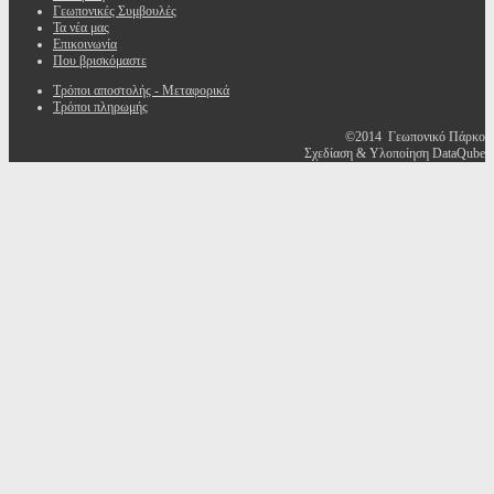
Γεωπονικές Συμβουλές
Τα νέα μας
Επικοινωνία
Που βρισκόμαστε
Τρόποι αποστολής - Μεταφορικά
Τρόποι πληρωμής
©2014 Γεωπονικό Πάρκο
Σχεδίαση & Υλοποίηση DataQube