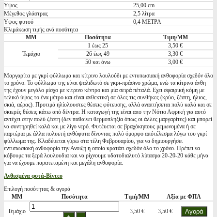
Υψος
25,00 cm
Μέγεθος γλάστρας
2,5 λίτρα
Υψος φυτού
0,4 ΜΕΤΡΑ
Κλιμάκωση τιμής ανά ποσότητα
ΜΜ
Ποσότητα
Τιμη/ΜΜ
1 έως 25
3,50 €
Τεμάχιο
26 έως 49
3,30 €
50 και άνω
3,00 €
Μαργαρίτα με γκρί φύλλωμα και κίτρινο λουλούδι με εντυπωσιακή ανθοφορία σχεδόν όλο
το χρόνο. Το φύλλωμα της είναι ψαλιδωτό σε γκρι-πράσινο χρώμα, ενώ τα κίτρινα άνθη
της έχουν μεγάλο μίσχο με κίτρινο κέντρο και μία σειρά πέταλά. Εχει σφαιρική κόμη με
τελικό ύψος το ένα μέτρο και είναι ανθεκτική σε όλες τις συνθήκες (κρύο, ζέστη, ήλιος,
σκιά, αέρας). Προτιμά ηλίολουστες θέσεις φύτευσης, αλλά αναπτήσεται πολύ καλά και σε
σκιερές θέσεις κάτω από δέντρα. Η καταγωγή της είναι απο την Νότιο Αφρική για αυτό
αντέχει στην πολύ ζέστη (δεν παθαίνει θερμοπληξία όπως οι άλλες μαργαρίτες) και μπορεί
να συντηρηθεί καλά και με λίγο νερό. Φυτέυεται σε βραχόκηπους μεμωνομένα ή σε
παρτέρια με άλλα πολυετή ανθόφυτα δίνοντας πολύ όμορφο απότέλεσμα λόγω του γκρί
φύλλωμα της. Κλαδέυεται γύρω στα τέλη Φεβρουαρίου, για να δημιουργήσει
εντυπωσιακή ανθοφορία την Ανοιξη η οποία κρατάει σχεδόν όλο το χρόνο. Πρέπει να
κόβουμε τα ξερά λουλουδια και να ρίχνουμε υδατοδιαλυτό λίπασμα 20-20-20 κάθε μήνα
για να έχουμε παρατεταμένη και μεγάλη ανθοφορία.
Ανθισμένα φυτά-Βίντεο
Επιλογή ποσότητας & αγορά
ΜΜ
Ποσότητα
Τιμή/ΜΜ
Αξία με ΦΠΑ
Τεμάχιο
3,50 €
3,50 €