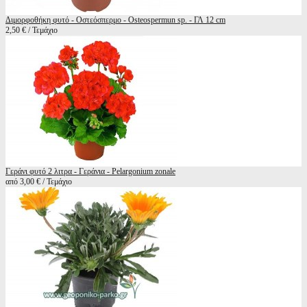
Διμορφοθήκη φυτό - Οστεόσπερμο - Osteospermun sp. - ΓΛ 12 cm
2,50 € / Τεμάχιο
Γεράνι φυτό 2 λιτρα - Γεράνια - Pelargonium zonale
από 3,00 € / Τεμάχιο