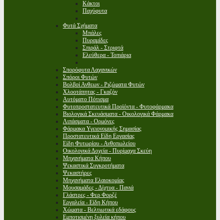
Κάκτοι
Παχύφυτα
Φυτά Σχήματα
Μπάλες
Πυραμίδες
Σπιράλ - Στριφτά
Ελεύθερα - Τοπιάρια
Σπορόφυτα Λαχανικών
Σπόροι Φυτών
Βολβοί Ανθεων - Ριζώματα Φυτών
Χλοοτάπητας - Γκαζόν
Αυτόματο Πότισμα
Φυτοπροστατευτικά Προϊόντα - Φυτοφάρμακα
Βιολογικά Σκευάσματα - Οικολογικά Φάρμακα
Λιπάσματα - Ορμόνες
Φάρμακα Υγειονομικής Σημασίας
Προστατευτικά Είδη Εργασίας
Είδη Φυτωρίου - Ανθοπωλείου
Οικολογικά Δοχεία - Πυρίμαχα Σκεύη
Μηχανήματα Κήπου
Ψεκαστικά Συγκροτήματα
Ψεκαστήρες
Μηχανήματα Ελαιοκομίας
Μουσαμάδες - Δίχτυα - Πανιά
Γλάστρες - Φερ Φορζέ
Εργαλεία - Είδη Κήπου
Χώματα - Βελτιωτικά εδάφους
Εμποτισμένη ξυλεία κήπου