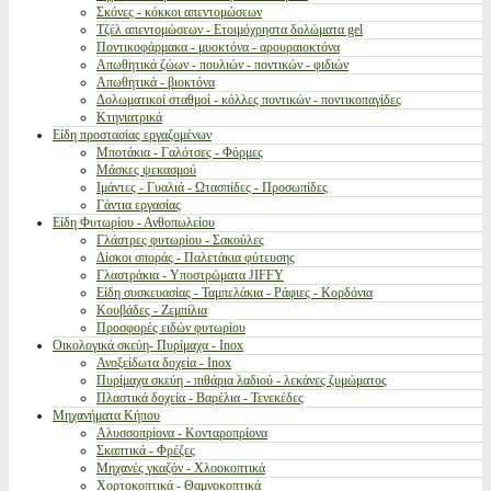
Σκόνες - κόκκοι απεντομώσεων
Τζέλ απεντομώσεων - Ετοιμόχρηστα δολώματα gel
Ποντικοφάρμακα - μυοκτόνα - αρουραιοκτόνα
Απωθητικά ζώων - πουλιών - ποντικών - φιδιών
Απωθητικά - βιοκτόνα
Δολωματικοί σταθμοί - κόλλες ποντικών - ποντικοπαγίδες
Κτηνιατρικά
Είδη προστασίας εργαζομένων
Μποτάκια - Γαλότσες - Φόρμες
Μάσκες ψεκασμού
Ιμάντες - Γυαλιά - Ωτασπίδες - Προσωπίδες
Γάντια εργασίας
Είδη Φυτωρίου - Ανθοπωλείου
Γλάστρες φυτωρίου - Σακούλες
Δίσκοι σποράς - Παλετάκια φύτευσης
Γλαστράκια - Υποστρώματα JIFFY
Είδη συσκευασίας - Ταμπελάκια - Ράφιες - Κορδόνια
Κουβάδες - Ζεμπίλια
Προσφορές ειδών φυτωρίου
Οικολογικά σκεύη- Πυρίμαχα - Inox
Ανοξείδωτα δοχεία - Inox
Πυρίμαχα σκεύη - πιθάρια λαδιού - λεκάνες ζυμώματος
Πλαστικά δοχεία - Βαρέλια - Τενεκέδες
Μηχανήματα Κήπου
Αλυσσοπρίονα - Κονταροπρίονα
Σκαπτικά - Φρέζες
Μηχανές γκαζόν - Χλοοκοπτικά
Χορτοκοπτικά - Θαμνοκοπτικά