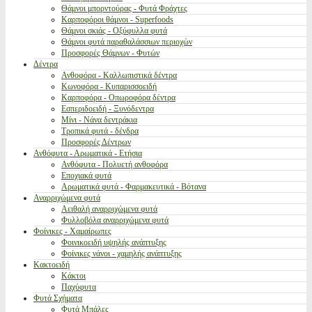
Θάμνοι μπορντούρας - Φυτά Φράχτες
Καρποφόροι θάμνοι - Superfoods
Θάμνοι σκιάς - Οξύφυλλα φυτά
Θάμνοι φυτά παραθαλάσσιων περιοχών
Προσφορές Θάμνων - Φυτών
Δέντρα
Ανθοφόρα - Καλλωπιστικά δέντρα
Κωνοφόρα - Κυπαρισσοειδή
Καρποφόρα - Οπωροφόρα δέντρα
Εσπεριδοειδή - Ξυνόδεντρα
Μίνι - Νάνα δεντράκια
Τροπικά φυτά - δένδρα
Προσφορές Δέντρων
Ανθόφυτα - Αρωματικά - Ετήσια
Ανθόφυτα - Πολυετή ανθοφόρα
Εποχιακά φυτά
Αρωματικά φυτά - Φαρμακευτικά - Βότανα
Αναρριχώμενα φυτά
Αειθαλή αναρριχώμενα φυτά
Φυλλοβόλα αναρριχώμενα φυτά
Φοίνικες - Χαμαίρωπες
Φοινικοειδή υψηλής ανάπτυξης
Φοίνικες νάνοι - χαμηλής ανάπτυξης
Κακτοειδή
Κάκτοι
Παχύφυτα
Φυτά Σχήματα
Φυτά Μπάλες