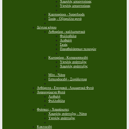
Χαμηλής μπορντούρας
Υψηλής μπορντούρας
Καρποφόροι - Superfoods
Σκιάς - Οξύφυλλα φυτά
Δέντρα κήπου
Ανθοφόρα - καλλωπιστικά
Φυλλοβόλα
Αειθαλή
Σκιάς
Παραθαλάσσιων περιοχών
Κωνοφόρα - Κυπαρισσοειδή
Υψηλής ανάπτυξης
Χαμηλής ανάπτυξης
Μίνι - Νάνα
Εσπεριδοειδή - Ξυνόδεντρα
Ανθόφυτα - Εποχιακά - Αρωματικά Φυτά
Αναρριχώμενα Φυτά
Αειθαλή
Φυλλοβόλα
Φοίνικες - Χαμαίρωπες
Χαμηλής ανάπτυξης - Νάνα
Υψηλής ανάπτυξης
Κακτοειδή