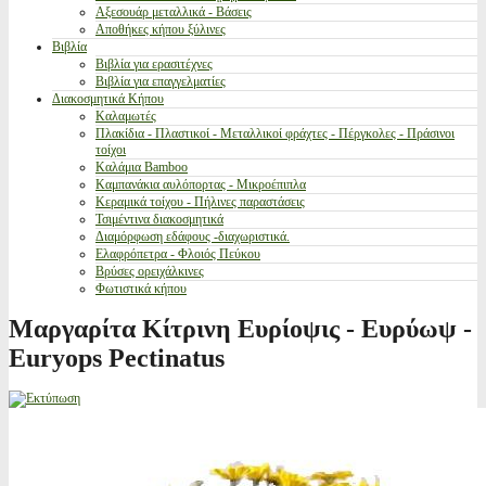
Αξεσουάρ μεταλλικά - Βάσεις
Αποθήκες κήπου ξύλινες
Βιβλία
Βιβλία για ερασιτέχνες
Βιβλία για επαγγελματίες
Διακοσμητικά Κήπου
Καλαμωτές
Πλακίδια - Πλαστικοί - Μεταλλικοί φράχτες - Πέργκολες - Πράσινοι
τοίχοι
Καλάμια Bamboo
Καμπανάκια αυλόπορτας - Μικροέπιπλα
Κεραμικά τοίχου - Πήλινες παραστάσεις
Τσιμέντινα διακοσμητικά
Διαμόρφωση εδάφους -διαχωριστικά.
Ελαφρόπετρα - Φλοιός Πεύκου
Βρύσες ορειχάλκινες
Φωτιστικά κήπου
Μαργαρίτα Κίτρινη Ευρίοψις - Ευρύωψ -
Euryops Pectinatus