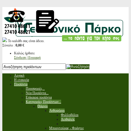
Το καλάθι σας είναι άδειο.
Σύνολο :
0,00 €
Καλώς ήρθατε
Σύνδεση | Εγγραφή
Αρχική
Η εταιρεία
Προϊόντα
Προσφορές...
Νέα Προϊόντα...
Επίκαιρα προϊόντα
Κατηγορίες Προϊόντων...
Θάμνοι
Ανθοφόροι
Φυλλοβόλοι
Αειθαλείς
Μπορντούρας - Φράχτες