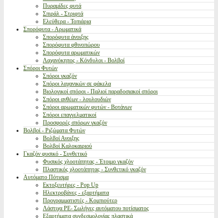
Πυραμίδες φυτά
Σπιράλ - Στριφτά
Ελεύθερα - Τοπιάρια
Σπορόφυτα - Αρωματικά
Σπορόφυτα άνοιξης
Σπορόφυτα φθινοπώρου
Σπορόφυτα αρωματικών
Λαχανόκηπος - Κόνδυλοι - Βολβοί
Σπόροι Φυτών
Σπόροι γκαζόν
Σπόροι λαχανικών σε φάκελα
Βιολογικοί σπόροι - Παλιοί παραδοσιακοί σπόροι
Σπόροι ανθέων - λουλουδιών
Σπόροι αρωματικών φυτών - Βοτάνων
Σπόροι επαγγελματικοί
Προσφορές σπόρων γκαζόν
Βολβοί - Ριζώματα Φυτών
Βολβοί Ανοιξης
Βολβοί Καλοκαιριού
Γκαζόν φυσικό - Συνθετικό
Φυσικός χλοοτάπητας - Έτοιμο γκαζόν
Πλαστικός χλοοτάπητας - Συνθετικό γκαζόν
Αυτόματο Πότισμα
Εκτοξευτήρες - Pop Up
Ηλεκτροβάνες - εξαρτήματα
Προγραμματιστές - Κομπιούτερ
Λάστιχα PE- Σωλήνες αυτόματου ποτίσματος
Εξαρτήματα συνδεσμολογίας πλαστικά