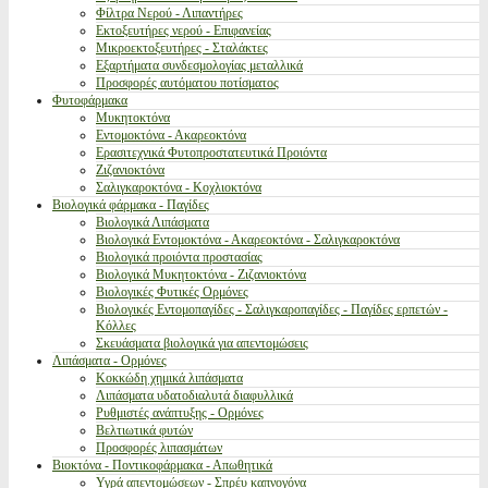
Φίλτρα Νερού - Λιπαντήρες
Εκτοξευτήρες νερού - Επιφανείας
Μικροεκτοξευτήρες - Σταλάκτες
Εξαρτήματα συνδεσμολογίας μεταλλικά
Προσφορές αυτόματου ποτίσματος
Φυτοφάρμακα
Μυκητοκτόνα
Εντομοκτόνα - Ακαρεοκτόνα
Ερασιτεχνικά Φυτοπροστατευτικά Προιόντα
Ζιζανιοκτόνα
Σαλιγκαροκτόνα - Κοχλιοκτόνα
Βιολογικά φάρμακα - Παγίδες
Βιολογικά Λιπάσματα
Βιολογικά Εντομοκτόνα - Ακαρεοκτόνα - Σαλιγκαροκτόνα
Βιολογικά προιόντα προστασίας
Βιολογικά Μυκητοκτόνα - Ζιζανιοκτόνα
Βιολογικές Φυτικές Ορμόνες
Βιολογικές Εντομοπαγίδες - Σαλιγκαροπαγίδες - Παγίδες ερπετών -
Κόλλες
Σκευάσματα βιολογικά για απεντομώσεις
Λιπάσματα - Ορμόνες
Κοκκώδη χημικά λιπάσματα
Λιπάσματα υδατοδιαλυτά διαφυλλικά
Ρυθμιστές ανάπτυξης - Ορμόνες
Βελτιωτικά φυτών
Προσφορές λιπασμάτων
Βιοκτόνα - Ποντικοφάρμακα - Απωθητικά
Υγρά απεντομώσεων - Σπρέυ καπνογόνα