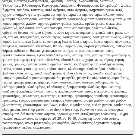
γκαζόν, Βότσαλα,Ελαφρόπετρα, Αρδευση, Γάστρες, Χλοοκοπτικά, Σκαπτικά,
Ψεκαστήρες, Κλαδοφάγοι, Κωνοφόρα, Λιπάσματα, Φυτοφάρμακα, Εσπεριδοειδή, Ξυλεία,
Σχήματα, τοπιάρια, τοπιαρια, φυτά σχήματα, φυτα σχηματα, σχηματοποιημένα φυτά,
σχηματοποιημενα φυτα, φυτώρια αττικής, φυτωρια αττικης, φυτωρια πελοπονησσου,
φυτωρια πελοπονησσου, κατασκευές κήπων, προσφορές φυτών, προσφορες φυτων, φυτά
κήπου, μηχανές γκαζόν, μηχανες γκαζον, φρέζες, φρεζες, φρέζα, φρεζα, ψεκαστικά,
αρδευτικά, αρδευτικα, αυτόματο πότισμα, αυτοματο ποτισμα, αρδευτικά δίκτυα,
αρδευτικα δικτυα, πότισμα κήπου, ποτισμα κηπου, αυτόματα ποτιστικά, μπέκ, μπεκ, ποπ
απ, πόπ άπ, εκτοξευτήρες, εκτοξευτηρες, λάστιχα ποτίσματος, λαστιχα ποτισματος, κέντρα
κήπου, εμποτισμένη ξυλεία, εμποτισμενη ξυλεια, ξυλεία κήπου, ξυλεια κηπου, πέργκολες,
περγκολες, καφασωτά, καφασωτα, θάμνοι μπορντούρας, θαμνοι μπορντουρας, ανθοφόροι
θάμνοι, ανθοφοροι θαμνοι, γεωπονικά καταστήματα, γεωπονικα καταστηματα,
εγκυκλοπαίδεια φυτών, εγκυκλοπαιδεια φυτών, φωτο φυτων, φωτό φυτών, φωτογραφίες
φυτών, φωτογραφιες φυτων, οξύφυλλα, οξυφυλλα φυτα, χώμα, χωμα, τύρφη, τυρφη,
χούμος, χουμος, οργανική ουσία, οργανικη ουσια, κλαδεμένα φυτά, κλαδεμενα φυτα,
τσάπα, τσαπα, φτυάρι, φτυαρι, τσάπα, τσαπα, κλαδευτήρι, κλαδευτήρια, κλαδευτηρι,
ψαλίδια κλαδέματος, ψαλίδι κλαδέματος, ψαλιδι κλαδεματος, ψαλιδια κλαδεματος,
μπορντουροψάλιδα, μπορντουροψαλιδο, μεσηνέζα, μεσηνεζα, ακροκόπτης, ακροκόπτης,
τρίμερ, τριμερ, τρίμμερ, τριμμερ, θαμνοκοπτικό, θαμνοκοπτικο, ευθυγραμμιστης,
ευθυγραμμιστής, κλαδοφάγος, κλαδοφαγος, θρυμματιστής κλαδιών, θρυμματιστης
κλαδιων, ψεκαστικά συγκροτήματα, ψεκαστικα συγκροτηματα, ψεκαστικά, ψεκαστικα,
ψεκαστήρες, ψεκαστηρες, ψεκαστήρι, ψεκαστηρι, ψεκαστήρες προπίεσης, ψεκαστηρες
προπιεσης, έτοιμος χλοοτάπητας, ετοιμος χλοοταπητας, έτοιμο γκαζόν, ετοιμο γκαζον,
χλοοτάπητας, χλοοταπητας, sod, lawn, e shop, e garden shop, e shop garden, garden shop,
shop garden, free shop garden, free shop, e free shop, βιολογικη ντοματα, βιολογικα
σπορόφυτα, βελτιωτικα σκευασματα, ορμονες φυτων, εκτοξευτηρες τσαφ-τσαφ, μειγμα
γκαζον, ακαρεοκτόνα, λιπασμα 20-20-20, 30-10-10, βιολογικη προστασία φυτων,
πατατοσπορος, σακοι μανιταριών, μουσαμάδες, διχτυά σκίασης λαχανικών, pop-up
γραναζωτα γηπέδων, ζιζανιοκτόνα