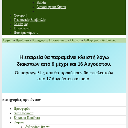
Βιβλία
Διακοσμητικά Κήπου
Χονδρική
Γεωπονικές Συμβουλές
Τα νέα μας
Επικοινωνία
Που βρισκόμαστε
Αρχική
»
Προϊόντα
»
Κατηγορίες Προϊόντων...
»
Θάμνοι
»
Ανθοφόροι
»
Αειθαλείς
Η εταιρεία θα παραμείνει κλειστή λόγω
διακοπών από 9 μέχρι και 16 Αυγούστου.
Οι παραγγελίες που θα προκύψουν θα εκτελεστούν
από 17 Αυγούστου και μετά.
κατηγορίες
προιόντων
Προσφορές
Νέα Προϊόντα
Επίκαιρα Προϊόντα
Θάμνοι
Ανθοφόροι θάμνοι