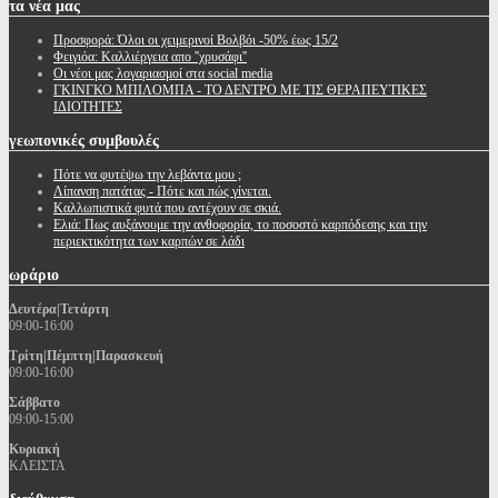
τα
νέα μας
Προσφορά: Όλοι οι χειμερινοί Βολβόι -50% έως 15/2
Φειγιόα: Καλλιέργεια απο ''χρυσάφι''
Oι νέοι μας λογαριασμοί στα social media
ΓΚΙΝΓΚΟ ΜΠΙΛΟΜΠΑ - ΤΟ ΔΕΝΤΡΟ ΜΕ ΤΙΣ ΘΕΡΑΠΕΥΤΙΚΕΣ
ΙΔΙΟΤΗΤΕΣ
γεωπονικές
συμβουλές
Πότε να φυτέψω την λεβάντα μου ;
Λίπανση πατάτας - Πότε και πώς γίνεται.
Καλλωπιστικά φυτά που αντέχουν σε σκιά.
Ελιά: Πως αυξάνουμε την ανθοφορία, το ποσοστό καρπόδεσης και την
περιεκτικότητα των καρπών σε λάδι
ωράριο
Δευτέρα|Τετάρτη
09:00-16:00
Τρίτη|Πέμπτη|Παρασκευή
09:00-16:00
Σάββατο
09:00-15:00
Κυριακή
ΚΛΕΙΣΤΑ