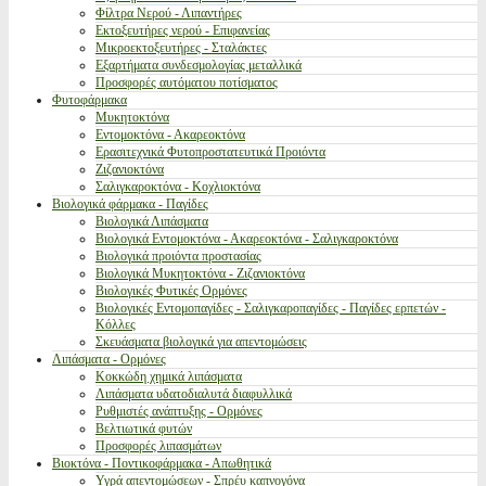
Φίλτρα Νερού - Λιπαντήρες
Εκτοξευτήρες νερού - Επιφανείας
Μικροεκτοξευτήρες - Σταλάκτες
Εξαρτήματα συνδεσμολογίας μεταλλικά
Προσφορές αυτόματου ποτίσματος
Φυτοφάρμακα
Μυκητοκτόνα
Εντομοκτόνα - Ακαρεοκτόνα
Ερασιτεχνικά Φυτοπροστατευτικά Προιόντα
Ζιζανιοκτόνα
Σαλιγκαροκτόνα - Κοχλιοκτόνα
Βιολογικά φάρμακα - Παγίδες
Βιολογικά Λιπάσματα
Βιολογικά Εντομοκτόνα - Ακαρεοκτόνα - Σαλιγκαροκτόνα
Βιολογικά προιόντα προστασίας
Βιολογικά Μυκητοκτόνα - Ζιζανιοκτόνα
Βιολογικές Φυτικές Ορμόνες
Βιολογικές Εντομοπαγίδες - Σαλιγκαροπαγίδες - Παγίδες ερπετών -
Κόλλες
Σκευάσματα βιολογικά για απεντομώσεις
Λιπάσματα - Ορμόνες
Κοκκώδη χημικά λιπάσματα
Λιπάσματα υδατοδιαλυτά διαφυλλικά
Ρυθμιστές ανάπτυξης - Ορμόνες
Βελτιωτικά φυτών
Προσφορές λιπασμάτων
Βιοκτόνα - Ποντικοφάρμακα - Απωθητικά
Υγρά απεντομώσεων - Σπρέυ καπνογόνα