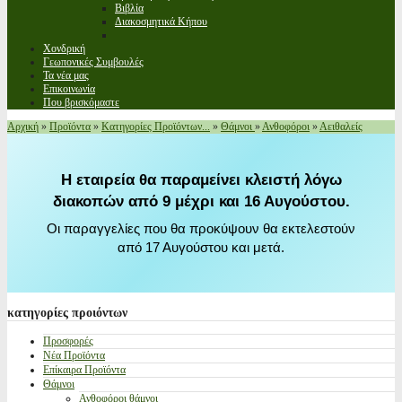
Βιβλία
Διακοσμητικά Κήπου
Χονδρική
Γεωπονικές Συμβουλές
Τα νέα μας
Επικοινωνία
Που βρισκόμαστε
Αρχική
»
Προϊόντα
»
Κατηγορίες Προϊόντων...
»
Θάμνοι
»
Ανθοφόροι
»
Αειθαλείς
Η εταιρεία θα παραμείνει κλειστή λόγω
διακοπών από 9 μέχρι και 16 Αυγούστου.
Οι παραγγελίες που θα προκύψουν θα εκτελεστούν
από 17 Αυγούστου και μετά.
κατηγορίες
προιόντων
Προσφορές
Νέα Προϊόντα
Επίκαιρα Προϊόντα
Θάμνοι
Ανθοφόροι θάμνοι