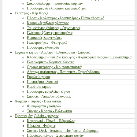
Σάκοι συλλογής - προστασίας καρπών
Προσφορές σε ελαιόπανα και ελαιόδιχτα
Γλάστρες - Φερ Φορζέ
Πλαστικές γλάστρες - ζαρντινιέρες - Πιάτα πλαστικά
Κεραμικές πήλινες γλάστρες
Τσιμεντένιες γλάστρες - ζαρντινιέρες
Γλάστρες ξύλινες εμποτισμένες
Κεραμικές Ζαρντινιέρες
Γλαστροθήκες - Φέρ φορζέ
Προσφορές γλαστρών
Εργαλεία κήπου - Λάστιχα - Ελαιοκομικά - Σπορείς
Κλαδευτήρια - Ψαλίδια κορυφής - Ακροκόφτες γκαζόν- Εμβολιαστήρια
Ελαιοκομικά - Καρποσυλλέκτες
Όργανα μέτρησης - Κομποστοποιητές
Λάστιχα ποτίσματος - Ποτιστικά - Ταχυσύνδεσμοι
Εργαλεία χειρός
Ποτιστήρια πλαστικά
Καρότσια κήπου
Προσφορές εργαλείων κήπου
Σπορείς - Λιπασματοδιανομείς
Χώματα - Τύρφες - Βελτιωτικά
Φυτοχώματα γλαστρών
Τύρφες - Κοπριά - Βελτιωτικά
Εμποτισμένη ξυλεία - φράχτες
Καφασωτά - Πάνελ - Πέργκολες
Κάγκελα - Φράχτες
Σανίδες Deck - Δοκάρια - Πατήματα - Διάδρομοι
Πάσσαλοι πεύκου - Στηρίγματα φυτών