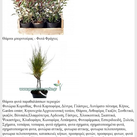
Θάμνοι μπορντούρας - Φυτά Φράχτες
Θάμνοι φυτά παραθαλάσσιων περιοχών
Φυτώρια Κορινθίας, Φυτά Καρποφόρα, Δέντρα, Γλάστρες, Αυτόματο πότισμα, Κήπος,
Garden center, Κηποτεχνία Αρχιτεκτονική τοπίου, Θάμνοι, Ανθοφόρα, Γκαζόν, Συνθετικό,
γκαζόν, Βότσαλα,Ελαφρόπετρα, Αρδευση, Γάστρες, Χλοοκοπτικά, Σκαπτικά,
Ψεκαστήρες, Κλαδοφάγοι, Κωνοφόρα, Λιπάσματα, Φυτοφάρμακα, Εσπεριδοειδή, Ξυλεία,
Σχήματα, τοπιάρια, τοπιαρια, φυτά σχήματα, φυτα σχηματα, σχηματοποιημένα φυτά,
σχηματοποιημενα φυτα, φυτώρια αττικής, φυτωρια αττικης, φυτωρια πελοπονησσου,
φυτωρια πελοπονησσου, κατασκευές κήπων, προσφορές φυτών, προσφορες φυτων, φυτά