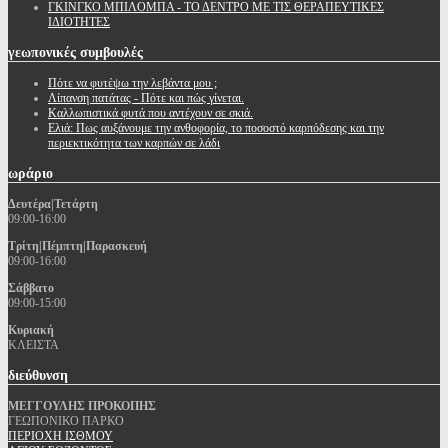
ΓΚΙΝΓΚΟ ΜΠΙΛΟΜΠΑ - ΤΟ ΔΕΝΤΡΟ ΜΕ ΤΙΣ ΘΕΡΑΠΕΥΤΙΚΕΣ
ΙΔΙΟΤΗΤΕΣ
γεωπονικές
συμβουλές
Πότε να φυτέψω την λεβάντα μου ;
Λίπανση πατάτας - Πότε και πώς γίνεται.
Καλλωπιστικά φυτά που αντέχουν σε σκιά.
Ελιά: Πως αυξάνουμε την ανθοφορία, το ποσοστό καρπόδεσης και την
περιεκτικότητα των καρπών σε λάδι
ωράριο
Δευτέρα|Τετάρτη
09:00-16:00
Τρίτη|Πέμπτη|Παρασκευή
09:00-16:00
Σάββατο
09:00-15:00
Κυριακή
ΚΛΕΙΣΤΑ
διεύθυνση
ΜΕΓΓΟΥΛΗΣ ΠΡΟΚΟΠΗΣ
ΓΕΩΠΟΝΙΚΟ ΠΑΡΚΟ
ΠΕΡΙΟΧΗ ΙΣΘΜΟΥ