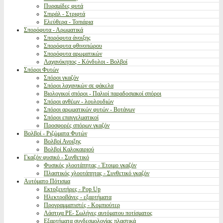
Πυραμίδες φυτά
Σπιράλ - Στριφτά
Ελεύθερα - Τοπιάρια
Σπορόφυτα - Αρωματικά
Σπορόφυτα άνοιξης
Σπορόφυτα φθινοπώρου
Σπορόφυτα αρωματικών
Λαχανόκηπος - Κόνδυλοι - Βολβοί
Σπόροι Φυτών
Σπόροι γκαζόν
Σπόροι λαχανικών σε φάκελα
Βιολογικοί σπόροι - Παλιοί παραδοσιακοί σπόροι
Σπόροι ανθέων - λουλουδιών
Σπόροι αρωματικών φυτών - Βοτάνων
Σπόροι επαγγελματικοί
Προσφορές σπόρων γκαζόν
Βολβοί - Ριζώματα Φυτών
Βολβοί Ανοιξης
Βολβοί Καλοκαιριού
Γκαζόν φυσικό - Συνθετικό
Φυσικός χλοοτάπητας - Έτοιμο γκαζόν
Πλαστικός χλοοτάπητας - Συνθετικό γκαζόν
Αυτόματο Πότισμα
Εκτοξευτήρες - Pop Up
Ηλεκτροβάνες - εξαρτήματα
Προγραμματιστές - Κομπιούτερ
Λάστιχα PE- Σωλήνες αυτόματου ποτίσματος
Εξαρτήματα συνδεσμολογίας πλαστικά