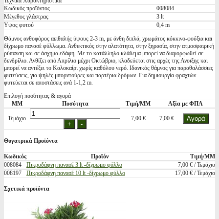
Τεχνικά Χαρακτηριστικά
Κωδικός προϊόντος
008084
Μέγεθος γλάστρας
3 lt
Υψος φυτού
0,4 m
Θάμνος ανθοφόρος αειθαλής ύψους 2-3 m, με άνθη διπλά, χρωμάτος κόκκινο-φούξια και
δίχρωμο πανασέ φύλλωμα. Ανθεκτικός στην αλατότητα, στην ξηρασία, στην ατμοσφαιρική
ρύπανση και σε άσχημα εδάφη. Mε το κατάλληλο κλάδεμα μπορεί να διαμορφωθεί σε
δενδρίλιο. Ανθίζει από Απρίλιο μέχρι Οκτώβριο, κλαδεύεται στις αρχές της Ανοιξης και
μπορεί να αντέξει το Καλοκαίρι χωρίς καθόλου νερό. Ιδανικός θάμνος για παραθαλάσσιες
φυτεύσεις, για ψηλές μπορντούρες και παρτέρια δρόμων. Για δημιουργία φραχτών
φυτεύεται σε αποστάσεις ανά 1-1,2 m.
Επιλογή ποσότητας & αγορά
ΜΜ
Ποσότητα
Τιμή/ΜΜ
Αξία με ΦΠΑ
Τεμάχιο
7,00 €
7,00 €
Θυγατρικά Προϊόντα
Κωδικός
Προϊόν
Τιμή/ΜΜ
008084
Πικροδάφνη πανασέ 3 lt -δίχρωμο φύλλο
7,00 € / Τεμάχιο
008197
Πικροδάφνη πανασέ 10 lt -δίχρωμο φύλλο
17,00 € / Τεμάχιο
Σχετικά προϊόντα