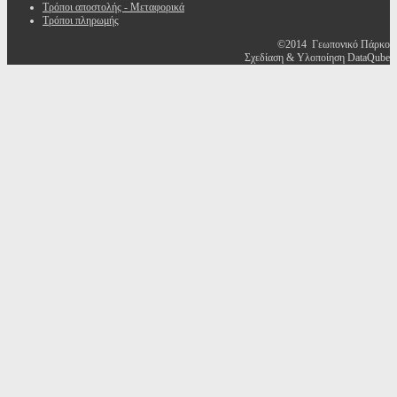
Τρόποι αποστολής - Μεταφορικά
Τρόποι πληρωμής
©2014 Γεωπονικό Πάρκο
Σχεδίαση & Υλοποίηση DataQube