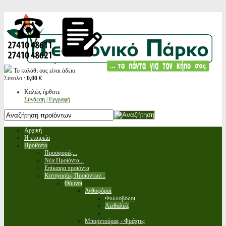
Το καλάθι σας είναι άδειο.
Σύνολο :
0,00 €
Καλώς ήρθατε
Σύνδεση | Εγγραφή
Αρχική
Η εταιρεία
Προϊόντα
Προσφορές...
Νέα Προϊόντα...
Επίκαιρα προϊόντα
Κατηγορίες Προϊόντων...
Θάμνοι
Ανθοφόροι
Φυλλοβόλοι
Αειθαλείς
Μπορντούρας - Φράχτες