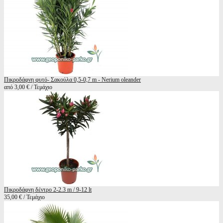
Πικροδάφνη φυτό- Σακούλα 0,5-0,7 m - Nerium oleander
από 3,00 € / Τεμάχιο
Πικροδάφνη δέντρο 2-2.3 m / 9-12 lt
35,00 € / Τεμάχιο