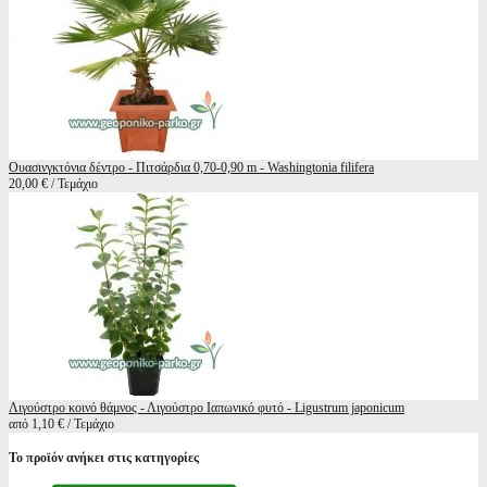
Ουασινγκτόνια δέντρο - Πιτσάρδια 0,70-0,90 m - Washingtonia filifera
20,00 € / Τεμάχιο
Λιγούστρο κοινό θάμνος - Λιγούστρο Ιαπωνικό φυτό - Ligustrum japonicum
από 1,10 € / Τεμάχιο
Το προϊόν ανήκει στις κατηγορίες