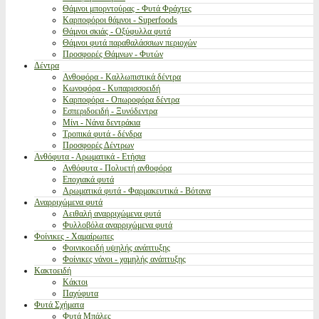
Θάμνοι μπορντούρας - Φυτά Φράχτες
Καρποφόροι θάμνοι - Superfoods
Θάμνοι σκιάς - Οξύφυλλα φυτά
Θάμνοι φυτά παραθαλάσσιων περιοχών
Προσφορές Θάμνων - Φυτών
Δέντρα
Ανθοφόρα - Καλλωπιστικά δέντρα
Κωνοφόρα - Κυπαρισσοειδή
Καρποφόρα - Οπωροφόρα δέντρα
Εσπεριδοειδή - Ξυνόδεντρα
Μίνι - Νάνα δεντράκια
Τροπικά φυτά - δένδρα
Προσφορές Δέντρων
Ανθόφυτα - Αρωματικά - Ετήσια
Ανθόφυτα - Πολυετή ανθοφόρα
Εποχιακά φυτά
Αρωματικά φυτά - Φαρμακευτικά - Βότανα
Αναρριχώμενα φυτά
Αειθαλή αναρριχώμενα φυτά
Φυλλοβόλα αναρριχώμενα φυτά
Φοίνικες - Χαμαίρωπες
Φοινικοειδή υψηλής ανάπτυξης
Φοίνικες νάνοι - χαμηλής ανάπτυξης
Κακτοειδή
Κάκτοι
Παχύφυτα
Φυτά Σχήματα
Φυτά Μπάλες