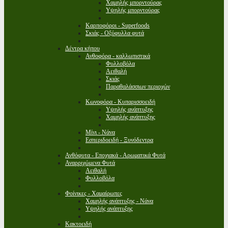
Χαμηλής μπορντούρας
Υψηλής μπορντούρας
Καρποφόροι - Superfoods
Σκιάς - Οξύφυλλα φυτά
Δέντρα κήπου
Ανθοφόρα - καλλωπιστικά
Φυλλοβόλα
Αειθαλή
Σκιάς
Παραθαλάσσιων περιοχών
Κωνοφόρα - Κυπαρισσοειδή
Υψηλής ανάπτυξης
Χαμηλής ανάπτυξης
Μίνι - Νάνα
Εσπεριδοειδή - Ξυνόδεντρα
Ανθόφυτα - Εποχιακά - Αρωματικά Φυτά
Αναρριχώμενα Φυτά
Αειθαλή
Φυλλοβόλα
Φοίνικες - Χαμαίρωπες
Χαμηλής ανάπτυξης - Νάνα
Υψηλής ανάπτυξης
Κακτοειδή