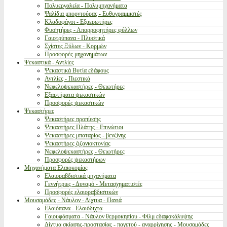
Πολυεργαλεία - Πολυμηχανήματα
Ψαλίδια μπορντούρας - Ευθυγραμμιστές
Κλαδοφάγοι - Εξαερωτήρες
Φυσητήρες - Απορροφητήρες φύλλων
Γαιοτρύπανα - Πλυστικά
Σχίστες Ξύλων - Κορμών
Προσφορές μηχανημάτων
Ψεκαστικά - Αντλίες
Ψεκαστικά Βυτία εδάφους
Αντλίες - Πιεστικά
Νεφελοψεκαστήρες - Θειωτήρες
Εξαρτήματα ψεκαστικών
Προσφορές ψεκαστικών
Ψεκαστήρες
Ψεκαστήρες προπίεσης
Ψεκαστήρες Πλάτης - Επινώτιοι
Ψεκαστήρες μπαταρίας - βενζίνης
Ψεκαστήρες ζιζανιοκτονίας
Νεφελοψεκαστήρες - Θειωτήρες
Προσφορές ψεκαστήρων
Μηχανήματα Ελαιοκομίας
Ελαιοραβδιστικά μηχανήματα
Γεννήτριες - Δυναμό - Μετασχηματιστές
Προσφορές ελαιοραβδιστικών
Μουσαμάδες - Νάυλον - Δίχτυα - Πανιά
Ελαιόπανα - Ελαιόδιχτα
Γαιουφάσματα - Νάυλον θερμοκηπίου - Φίλμ εδαφοκάλυψης
Δίχτυα σκίασης-προστασίας - παγετού - αναρρίχησης - Μουσαμάδες