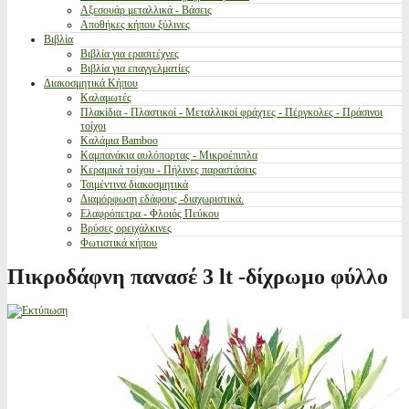
Αξεσουάρ μεταλλικά - Βάσεις
Αποθήκες κήπου ξύλινες
Βιβλία
Βιβλία για ερασιτέχνες
Βιβλία για επαγγελματίες
Διακοσμητικά Κήπου
Καλαμωτές
Πλακίδια - Πλαστικοί - Μεταλλικοί φράχτες - Πέργκολες - Πράσινοι
τοίχοι
Καλάμια Bamboo
Καμπανάκια αυλόπορτας - Μικροέπιπλα
Κεραμικά τοίχου - Πήλινες παραστάσεις
Τσιμέντινα διακοσμητικά
Διαμόρφωση εδάφους -διαχωριστικά.
Ελαφρόπετρα - Φλοιός Πεύκου
Βρύσες ορειχάλκινες
Φωτιστικά κήπου
Πικροδάφνη πανασέ 3 lt -δίχρωμο φύλλο