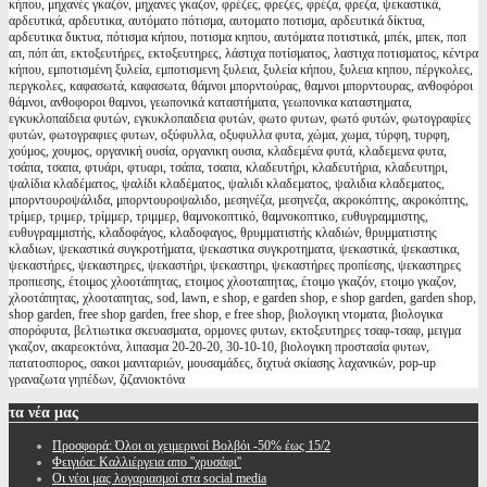
κήπου, μηχανές γκαζόν, μηχανες γκαζον, φρέζες, φρεζες, φρέζα, φρεζα, ψεκαστικά,
αρδευτικά, αρδευτικα, αυτόματο πότισμα, αυτοματο ποτισμα, αρδευτικά δίκτυα,
αρδευτικα δικτυα, πότισμα κήπου, ποτισμα κηπου, αυτόματα ποτιστικά, μπέκ, μπεκ, ποπ
απ, πόπ άπ, εκτοξευτήρες, εκτοξευτηρες, λάστιχα ποτίσματος, λαστιχα ποτισματος, κέντρα
κήπου, εμποτισμένη ξυλεία, εμποτισμενη ξυλεια, ξυλεία κήπου, ξυλεια κηπου, πέργκολες,
περγκολες, καφασωτά, καφασωτα, θάμνοι μπορντούρας, θαμνοι μπορντουρας, ανθοφόροι
θάμνοι, ανθοφοροι θαμνοι, γεωπονικά καταστήματα, γεωπονικα καταστηματα,
εγκυκλοπαίδεια φυτών, εγκυκλοπαιδεια φυτών, φωτο φυτων, φωτό φυτών, φωτογραφίες
φυτών, φωτογραφιες φυτων, οξύφυλλα, οξυφυλλα φυτα, χώμα, χωμα, τύρφη, τυρφη,
χούμος, χουμος, οργανική ουσία, οργανικη ουσια, κλαδεμένα φυτά, κλαδεμενα φυτα,
τσάπα, τσαπα, φτυάρι, φτυαρι, τσάπα, τσαπα, κλαδευτήρι, κλαδευτήρια, κλαδευτηρι,
ψαλίδια κλαδέματος, ψαλίδι κλαδέματος, ψαλιδι κλαδεματος, ψαλιδια κλαδεματος,
μπορντουροψάλιδα, μπορντουροψαλιδο, μεσηνέζα, μεσηνεζα, ακροκόπτης, ακροκόπτης,
τρίμερ, τριμερ, τρίμμερ, τριμμερ, θαμνοκοπτικό, θαμνοκοπτικο, ευθυγραμμιστης,
ευθυγραμμιστής, κλαδοφάγος, κλαδοφαγος, θρυμματιστής κλαδιών, θρυμματιστης
κλαδιων, ψεκαστικά συγκροτήματα, ψεκαστικα συγκροτηματα, ψεκαστικά, ψεκαστικα,
ψεκαστήρες, ψεκαστηρες, ψεκαστήρι, ψεκαστηρι, ψεκαστήρες προπίεσης, ψεκαστηρες
προπιεσης, έτοιμος χλοοτάπητας, ετοιμος χλοοταπητας, έτοιμο γκαζόν, ετοιμο γκαζον,
χλοοτάπητας, χλοοταπητας, sod, lawn, e shop, e garden shop, e shop garden, garden shop,
shop garden, free shop garden, free shop, e free shop, βιολογικη ντοματα, βιολογικα
σπορόφυτα, βελτιωτικα σκευασματα, ορμονες φυτων, εκτοξευτηρες τσαφ-τσαφ, μειγμα
γκαζον, ακαρεοκτόνα, λιπασμα 20-20-20, 30-10-10, βιολογικη προστασία φυτων,
πατατοσπορος, σακοι μανιταριών, μουσαμάδες, διχτυά σκίασης λαχανικών, pop-up
γραναζωτα γηπέδων, ζιζανιοκτόνα
τα
νέα μας
Προσφορά: Όλοι οι χειμερινοί Βολβόι -50% έως 15/2
Φειγιόα: Καλλιέργεια απο ''χρυσάφι''
Oι νέοι μας λογαριασμοί στα social media