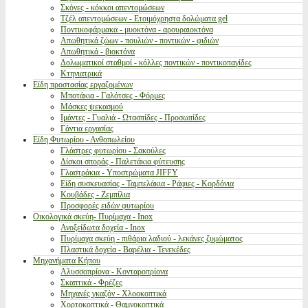
Σκόνες - κόκκοι απεντομώσεων
Τζέλ απεντομώσεων - Ετοιμόχρηστα δολώματα gel
Ποντικοφάρμακα - μυοκτόνα - αρουραιοκτόνα
Απωθητικά ζώων - πουλιών - ποντικών - φιδιών
Απωθητικά - βιοκτόνα
Δολωματικοί σταθμοί - κόλλες ποντικών - ποντικοπαγίδες
Κτηνιατρικά
Είδη προστασίας εργαζομένων
Μποτάκια - Γαλότσες - Φόρμες
Μάσκες ψεκασμού
Ιμάντες - Γυαλιά - Ωτασπίδες - Προσωπίδες
Γάντια εργασίας
Είδη Φυτωρίου - Ανθοπωλείου
Γλάστρες φυτωρίου - Σακούλες
Δίσκοι σποράς - Παλετάκια φύτευσης
Γλαστράκια - Υποστρώματα JIFFY
Είδη συσκευασίας - Ταμπελάκια - Ράφιες - Κορδόνια
Κουβάδες - Ζεμπίλια
Προσφορές ειδών φυτωρίου
Οικολογικά σκεύη- Πυρίμαχα - Inox
Ανοξείδωτα δοχεία - Inox
Πυρίμαχα σκεύη - πιθάρια λαδιού - λεκάνες ζυμώματος
Πλαστικά δοχεία - Βαρέλια - Τενεκέδες
Μηχανήματα Κήπου
Αλυσσοπρίονα - Κονταροπρίονα
Σκαπτικά - Φρέζες
Μηχανές γκαζόν - Χλοοκοπτικά
Χορτοκοπτικά - Θαμνοκοπτικά