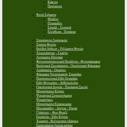
Κάκτοι
Παχύφυτα
Φυτά Σχήματα
Μπάλες
Πυραμίδες
Σπιράλ - Στριφτά
Ελεύθερα - Τοπιάρια
Σπορόφυτα Λαχανικών
Σπόροι Φυτών
Βολβοί Ανθεων - Ριζώματα Φυτών
Χλοοτάπητας - Γκαζόν
Αυτόματο Πότισμα
Φυτοπροστατευτικά Προϊόντα - Φυτοφάρμακα
Βιολογικά Σκευάσματα - Οικολογικά Φάρμακα
Λιπάσματα - Ορμόνες
Φάρμακα Υγειονομικής Σημασίας
Προστατευτικά Είδη Εργασίας
Είδη Φυτωρίου - Ανθοπωλείου
Οικολογικά Δοχεία - Πυρίμαχα Σκεύη
Μηχανήματα Κήπου
Ψεκαστικά Συγκροτήματα
Ψεκαστήρες
Μηχανήματα Ελαιοκομίας
Μουσαμάδες - Δίχτυα - Πανιά
Γλάστρες - Φερ Φορζέ
Εργαλεία - Είδη Κήπου
Χώματα - Βελτιωτικά εδάφους
Εμποτισμένη ξυλεία κήπου