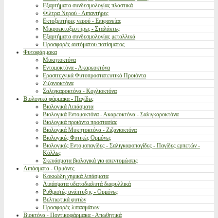
Εξαρτήματα συνδεσμολογίας πλαστικά
Φίλτρα Νερού - Λιπαντήρες
Εκτοξευτήρες νερού - Επιφανείας
Μικροεκτοξευτήρες - Σταλάκτες
Εξαρτήματα συνδεσμολογίας μεταλλικά
Προσφορές αυτόματου ποτίσματος
Φυτοφάρμακα
Μυκητοκτόνα
Εντομοκτόνα - Ακαρεοκτόνα
Ερασιτεχνικά Φυτοπροστατευτικά Προιόντα
Ζιζανιοκτόνα
Σαλιγκαροκτόνα - Κοχλιοκτόνα
Βιολογικά φάρμακα - Παγίδες
Βιολογικά Λιπάσματα
Βιολογικά Εντομοκτόνα - Ακαρεοκτόνα - Σαλιγκαροκτόνα
Βιολογικά προιόντα προστασίας
Βιολογικά Μυκητοκτόνα - Ζιζανιοκτόνα
Βιολογικές Φυτικές Ορμόνες
Βιολογικές Εντομοπαγίδες - Σαλιγκαροπαγίδες - Παγίδες ερπετών -
Κόλλες
Σκευάσματα βιολογικά για απεντομώσεις
Λιπάσματα - Ορμόνες
Κοκκώδη χημικά λιπάσματα
Λιπάσματα υδατοδιαλυτά διαφυλλικά
Ρυθμιστές ανάπτυξης - Ορμόνες
Βελτιωτικά φυτών
Προσφορές λιπασμάτων
Βιοκτόνα - Ποντικοφάρμακα - Απωθητικά