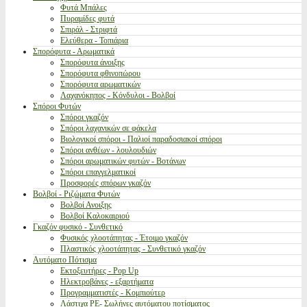
Φυτά Μπάλες
Πυραμίδες φυτά
Σπιράλ - Στριφτά
Ελεύθερα - Τοπιάρια
Σπορόφυτα - Αρωματικά
Σπορόφυτα άνοιξης
Σπορόφυτα φθινοπώρου
Σπορόφυτα αρωματικών
Λαχανόκηπος - Κόνδυλοι - Βολβοί
Σπόροι Φυτών
Σπόροι γκαζόν
Σπόροι λαχανικών σε φάκελα
Βιολογικοί σπόροι - Παλιοί παραδοσιακοί σπόροι
Σπόροι ανθέων - λουλουδιών
Σπόροι αρωματικών φυτών - Βοτάνων
Σπόροι επαγγελματικοί
Προσφορές σπόρων γκαζόν
Βολβοί - Ριζώματα Φυτών
Βολβοί Ανοιξης
Βολβοί Καλοκαιριού
Γκαζόν φυσικό - Συνθετικό
Φυσικός χλοοτάπητας - Έτοιμο γκαζόν
Πλαστικός χλοοτάπητας - Συνθετικό γκαζόν
Αυτόματο Πότισμα
Εκτοξευτήρες - Pop Up
Ηλεκτροβάνες - εξαρτήματα
Προγραμματιστές - Κομπιούτερ
Λάστιχα PE- Σωλήνες αυτόματου ποτίσματος