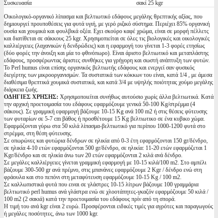
Συσκευασία
σακί 25 kgr
Οικολογικό-οργανικό λίπασμα και βελτιωτικό εδάφους μεγάλης θρεπτικής αξίας, που
δημιουργεί προυποθέσεις για φυτά υγιή, με γερό ριζικό σύστημα. Περιέχει 85% οργανική
ουσία και χουμικά και φουλβικά οξέα. Εχει σκούρο καφέ χρώμα, είναι σε μορφή πέλλετς
και διατίθεται σε σάκκους 25 kgr. Χρησιμοπιείται σε όλες τις βιολογικές και οικολογικές
καλλιέργειες (λαχανικών ή δενδρώδεις) και η εφαρμογή του γίνεται 1-3 φορές ετησίως
(δύο φορές την άνοιξη και μία το φθινόπωρο). Είναι άριστο βελτιωτικό και μεταπλάστης
εδάφους, προσφέρωντας άριστες συνθήκες για γρήγορη και σωστή ανάπτυξη των φυτών.
Το Perl humus είναι επίσης οργανικός βελτιωτής εδάφους και ενεργεί σαν φυσικός
διεγέρτης των μικροοργανισμών. Τα συστατικά των κόκκων του είναι, κατά 1/4 , με άμεσα
διαθέσιμα θρεπτικά χουμικά συστατικά, και κατά 3/4 με υψηλής ποιότητας χούμο μεγάλης
διάρκεια ζωής.
ΟΔΗΓΙΕΣ ΧΡΗΣΗΣ:
Χρησιμοποιείται συνήθως αυτούσιο χωρίς άλλα βελτιωτικά. Κατά
την αρχική προετοιμασία του εδάφους εφαρμόζουμε γενικά 50-100 Kg/στρέμμα (4
σάκους). Σε γραμμική εφαρμογή βάζουμε 10-15 Kg ανά 100 m2 ή στις θέσεις φύτευσης
των φυταρίων σε 5-7 cm βάθος ή προσθέτουμε 15 Kg βελτιωτικο σε ένα κυβικο χώμα.
Εφαρμόζονται γύρω στα 50 κιλά λίπασμα-βελτιωτικό για περίπου 1000-1200 φυτά στο
στρέμμα, στη θέση φύτευσης.
Σε οπωρώνες και φυτώρια δένδρων σε ηλικία από 0-3 έτη εφαρμόζονται 150 gr/δένδρο,
σε ηλικία 4-10 ετών εφαρμόζονται 500 gr/δένδρο, σε ηλικία: 11-20 ετών εφαρμόζεται 1
Kgr/δένδρο και σε ηλικία άνω των 20 ετών εφαρμόζονται 2 κιλά ανά δένδρο.
Σε μεγάλες καλλιέργειες γίνεται γραμμική εφαρμογή με 10-15 κιλά/100 m2. Στο αμπέλι
βάζουμε 300-500 gr ανά πρέμνο, στις μπανάνες εφαρμόζουμε 2 Kgr / δένδρο ενώ στη
φράουλα και στο πεπόνι στη μεταφύτευση εφαρμόζουμε 10-15 Kg / 100 m2.
Σε καλλωπιστικά φυτά που ειναι σε γλάστρες 10-15 λίτρων βάζουμε 100 γραμμάρια
βελτιωτικό perl humus ανά γλάστρα ενώ σε χλοοτάπητες-γκαζόν εφαρμόζουμε 50 κιλά /
100 m2 (2 σακιά) κατά την προετοιμασία του εδάφους πρίν από τη σπορά.
Η τιμή του ανά kgr είναι 2 ευρώ. Προσφέρονται ειδικές τιμές για αγρότες και παραγωγούς
ή μεγάλες ποσότητες, άνω των 1000 kgr.