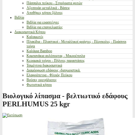
Πάσσαλοι πεύκου - Στηρίγματα φυτών
Αξεσουάρ μεταλλικά - Βάσεις
Αποθήκες κήπου ξύλινες
Βιβλία
Βιβλία για ερασιτέχνες
Βιβλία για επαγγελματίες
Διακοσμητικά Κήπου
Καλαμωτές
Πλακίδια - Πλαστικοί - Μεταλλικοί φράχτες - Πέργκολες - Πράσινοι
τοίχοι
Καλάμια Bamboo
Καμπανάκια αυλόπορτας - Μικροέπιπλα
Κεραμικά τοίχου - Πήλινες παραστάσεις
Τσιμέντινα διακοσμητικά
Διαμόρφωση εδάφους -διαχωριστικά.
Ελαφρόπετρα - Φλοιός Πεύκου
Βρύσες ορειχάλκινες
Φωτιστικά κήπου
Βιολογικό λίπασμα - βελτιωτικό εδάφους
PERLHUMUS 25 kgr