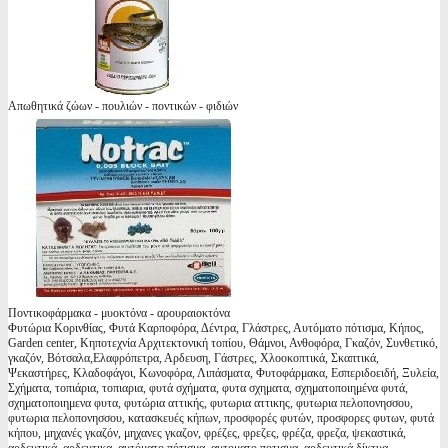
Απωθητικά ζώων - πουλιών - ποντικών - φιδιών
Ποντικοφάρμακα - μυοκτόνα - αρουραιοκτόνα
Φυτώρια Κορινθίας, Φυτά Καρποφόρα, Δέντρα, Γλάστρες, Αυτόματο πότισμα, Κήπος,
Garden center, Κηποτεχνία Αρχιτεκτονική τοπίου, Θάμνοι, Ανθοφόρα, Γκαζόν, Συνθετικό,
γκαζόν, Βότσαλα,Ελαφρόπετρα, Αρδευση, Γάστρες, Χλοοκοπτικά, Σκαπτικά,
Ψεκαστήρες, Κλαδοφάγοι, Κωνοφόρα, Λιπάσματα, Φυτοφάρμακα, Εσπεριδοειδή, Ξυλεία,
Σχήματα, τοπιάρια, τοπιαρια, φυτά σχήματα, φυτα σχηματα, σχηματοποιημένα φυτά,
σχηματοποιημενα φυτα, φυτώρια αττικής, φυτωρια αττικης, φυτωρια πελοπονησσου,
φυτωρια πελοπονησσου, κατασκευές κήπων, προσφορές φυτών, προσφορες φυτων, φυτά
κήπου, μηχανές γκαζόν, μηχανες γκαζον, φρέζες, φρεζες, φρέζα, φρεζα, ψεκαστικά,