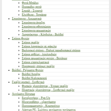
Φυτά Μπάλες
Πυραμίδες φυτά
Σπιράλ - Στριφτά
Ελεύθερα - Τοπιάρια
Σπορόφυτα - Αρωματικά
Σπορόφυτα άνοιξης
Σπορόφυτα φθινοπώρου
Σπορόφυτα αρωματικών
Λαχανόκηπος - Κόνδυλοι - Βολβοί
Σπόροι Φυτών
Σπόροι γκαζόν
Σπόροι λαχανικών σε φάκελα
Βιολογικοί σπόροι - Παλιοί παραδοσιακοί σπόροι
Σπόροι ανθέων - λουλουδιών
Σπόροι αρωματικών φυτών - Βοτάνων
Σπόροι επαγγελματικοί
Προσφορές σπόρων γκαζόν
Βολβοί - Ριζώματα Φυτών
Βολβοί Ανοιξης
Βολβοί Καλοκαιριού
Γκαζόν φυσικό - Συνθετικό
Φυσικός χλοοτάπητας - Έτοιμο γκαζόν
Πλαστικός χλοοτάπητας - Συνθετικό γκαζόν
Αυτόματο Πότισμα
Εκτοξευτήρες - Pop Up
Ηλεκτροβάνες - εξαρτήματα
Προγραμματιστές - Κομπιούτερ
Λάστιχα PE- Σωλήνες αυτόματου ποτίσματος