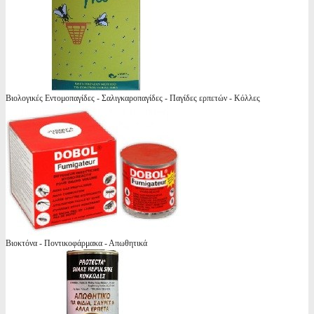
Βιολογικές Εντομοπαγίδες - Σαλιγκαροπαγίδες - Παγίδες ερπετών - Κόλλες
Βιοκτόνα - Ποντικοφάρμακα - Απωθητικά