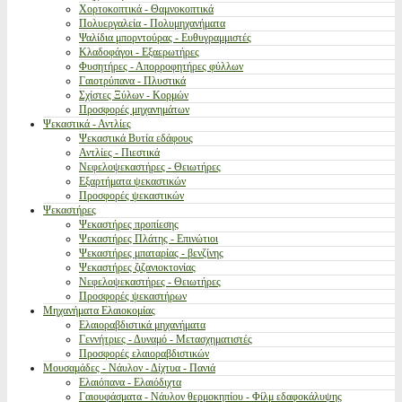
Χορτοκοπτικά - Θαμνοκοπτικά
Πολυεργαλεία - Πολυμηχανήματα
Ψαλίδια μπορντούρας - Ευθυγραμμιστές
Κλαδοφάγοι - Εξαερωτήρες
Φυσητήρες - Απορροφητήρες φύλλων
Γαιοτρύπανα - Πλυστικά
Σχίστες Ξύλων - Κορμών
Προσφορές μηχανημάτων
Ψεκαστικά - Αντλίες
Ψεκαστικά Βυτία εδάφους
Αντλίες - Πιεστικά
Νεφελοψεκαστήρες - Θειωτήρες
Εξαρτήματα ψεκαστικών
Προσφορές ψεκαστικών
Ψεκαστήρες
Ψεκαστήρες προπίεσης
Ψεκαστήρες Πλάτης - Επινώτιοι
Ψεκαστήρες μπαταρίας - βενζίνης
Ψεκαστήρες ζιζανιοκτονίας
Νεφελοψεκαστήρες - Θειωτήρες
Προσφορές ψεκαστήρων
Μηχανήματα Ελαιοκομίας
Ελαιοραβδιστικά μηχανήματα
Γεννήτριες - Δυναμό - Μετασχηματιστές
Προσφορές ελαιοραβδιστικών
Μουσαμάδες - Νάυλον - Δίχτυα - Πανιά
Ελαιόπανα - Ελαιόδιχτα
Γαιουφάσματα - Νάυλον θερμοκηπίου - Φίλμ εδαφοκάλυψης