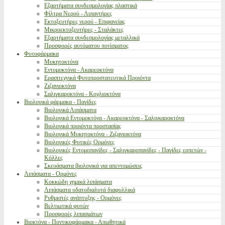
Εξαρτήματα συνδεσμολογίας πλαστικά
Φίλτρα Νερού - Λιπαντήρες
Εκτοξευτήρες νερού - Επιφανείας
Μικροεκτοξευτήρες - Σταλάκτες
Εξαρτήματα συνδεσμολογίας μεταλλικά
Προσφορές αυτόματου ποτίσματος
Φυτοφάρμακα
Μυκητοκτόνα
Εντομοκτόνα - Ακαρεοκτόνα
Ερασιτεχνικά Φυτοπροστατευτικά Προιόντα
Ζιζανιοκτόνα
Σαλιγκαροκτόνα - Κοχλιοκτόνα
Βιολογικά φάρμακα - Παγίδες
Βιολογικά Λιπάσματα
Βιολογικά Εντομοκτόνα - Ακαρεοκτόνα - Σαλιγκαροκτόνα
Βιολογικά προιόντα προστασίας
Βιολογικά Μυκητοκτόνα - Ζιζανιοκτόνα
Βιολογικές Φυτικές Ορμόνες
Βιολογικές Εντομοπαγίδες - Σαλιγκαροπαγίδες - Παγίδες ερπετών -
Κόλλες
Σκευάσματα βιολογικά για απεντομώσεις
Λιπάσματα - Ορμόνες
Κοκκώδη χημικά λιπάσματα
Λιπάσματα υδατοδιαλυτά διαφυλλικά
Ρυθμιστές ανάπτυξης - Ορμόνες
Βελτιωτικά φυτών
Προσφορές λιπασμάτων
Βιοκτόνα - Ποντικοφάρμακα - Απωθητικά