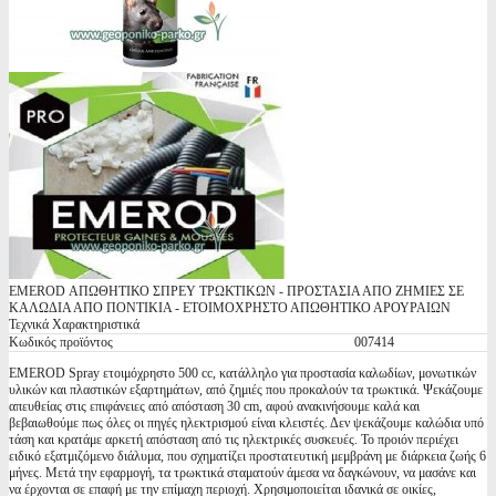
EMEROD ΑΠΩΘΗΤΙΚΟ ΣΠΡΕΥ ΤΡΩΚΤΙΚΩΝ - ΠΡΟΣΤΑΣΙΑ ΑΠΟ ΖΗΜΙΕΣ ΣΕ
ΚΑΛΩΔΙΑ ΑΠΟ ΠΟΝΤΙΚΙΑ - ΕΤΟΙΜΟΧΡΗΣΤΟ ΑΠΩΘΗΤΙΚΟ ΑΡΟΥΡΑΙΩΝ
Τεχνικά Χαρακτηριστικά
Κωδικός προϊόντος
007414
EMEROD Spray ετοιμόχρηστο 500 cc, κατάλληλο για προστασία καλωδίων, μονωτικών
υλικών και πλαστικών εξαρτημάτων, από ζημιές που προκαλούν τα τρωκτικά. Ψεκάζουμε
απευθείας στις επιφάνειες από απόσταση 30 cm, αφού ανακινήσουμε καλά και
βεβαιωθούμε πως όλες οι πηγές ηλεκτρισμού είναι κλειστές. Δεν ψεκάζουμε καλώδια υπό
τάση και κρατάμε αρκετή απόσταση από τις ηλεκτρικές συσκευές. Το προιόν περιέχει
ειδικό εξατμιζόμενο διάλυμα, που σχηματίζει προστατευτική μεμβράνη με διάρκεια ζωής 6
μήνες. Μετά την εφαρμογή, τα τρωκτικά σταματούν άμεσα να δαγκώνουν, να μασάνε και
να έρχονται σε επαφή με την επίμαχη περιοχή. Χρησιμοποιείται ιδανικά σε οικίες,