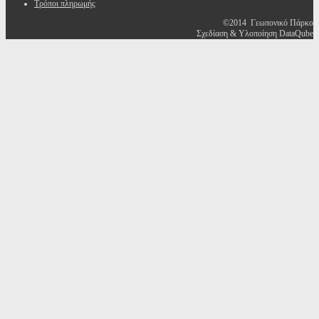
Τρόποι πληρωμής
©2014 Γεωπονικό Πάρκο
Σχεδίαση & Υλοποίηση DataQube