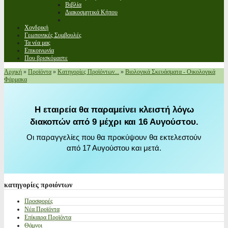
Βιβλία
Διακοσμητικά Κήπου
Χονδρική
Γεωπονικές Συμβουλές
Τα νέα μας
Επικοινωνία
Που βρισκόμαστε
Αρχική
»
Προϊόντα
»
Κατηγορίες Προϊόντων...
»
Βιολογικά Σκευάσματα - Οικολογικά
Φάρμακα
Η εταιρεία θα παραμείνει κλειστή λόγω
διακοπών από 9 μέχρι και 16 Αυγούστου.
Οι παραγγελίες που θα προκύψουν θα εκτελεστούν
από 17 Αυγούστου και μετά.
κατηγορίες
προιόντων
Προσφορές
Νέα Προϊόντα
Επίκαιρα Προϊόντα
Θάμνοι