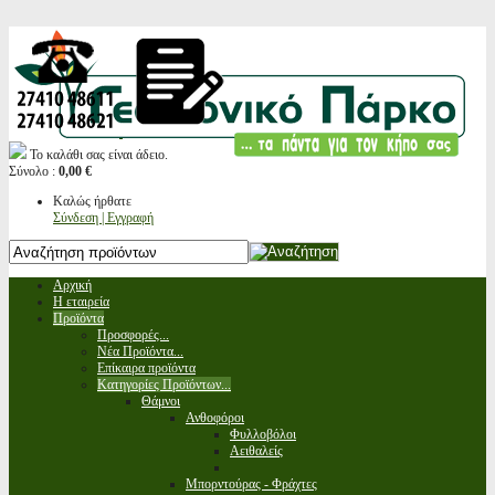
Το καλάθι σας είναι άδειο.
Σύνολο :
0,00 €
Καλώς ήρθατε
Σύνδεση | Εγγραφή
Αρχική
Η εταιρεία
Προϊόντα
Προσφορές...
Νέα Προϊόντα...
Επίκαιρα προϊόντα
Κατηγορίες Προϊόντων...
Θάμνοι
Ανθοφόροι
Φυλλοβόλοι
Αειθαλείς
Μπορντούρας - Φράχτες