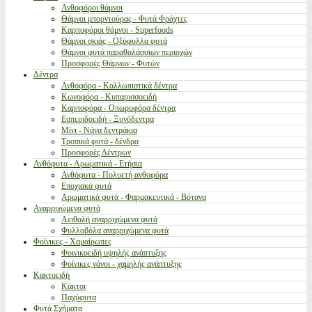
Ανθοφόροι θάμνοι
Θάμνοι μπορντούρας - Φυτά Φράχτες
Καρποφόροι θάμνοι - Superfoods
Θάμνοι σκιάς - Οξύφυλλα φυτά
Θάμνοι φυτά παραθαλάσσιων περιοχών
Προσφορές Θάμνων - Φυτών
Δέντρα
Ανθοφόρα - Καλλωπιστικά δέντρα
Κωνοφόρα - Κυπαρισσοειδή
Καρποφόρα - Οπωροφόρα δέντρα
Εσπεριδοειδή - Ξυνόδεντρα
Μίνι - Νάνα δεντράκια
Τροπικά φυτά - δένδρα
Προσφορές Δέντρων
Ανθόφυτα - Αρωματικά - Ετήσια
Ανθόφυτα - Πολυετή ανθοφόρα
Εποχιακά φυτά
Αρωματικά φυτά - Φαρμακευτικά - Βότανα
Αναρριχώμενα φυτά
Αειθαλή αναρριχώμενα φυτά
Φυλλοβόλα αναρριχώμενα φυτά
Φοίνικες - Χαμαίρωπες
Φοινικοειδή υψηλής ανάπτυξης
Φοίνικες νάνοι - χαμηλής ανάπτυξης
Κακτοειδή
Κάκτοι
Παχύφυτα
Φυτά Σχήματα