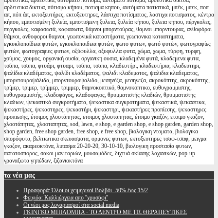
αρδευτικά, αρδευτικα, αυτόματο πότισμα, αυτοματο ποτισμα, αρδευτικά δίκτυα,
αρδευτικα δικτυα, πότισμα κήπου, ποτισμα κηπου, αυτόματα ποτιστικά, μπέκ, μπεκ, ποπ
απ, πόπ άπ, εκτοξευτήρες, εκτοξευτηρες, λάστιχα ποτίσματος, λαστιχα ποτισματος, κέντρα
κήπου, εμποτισμένη ξυλεία, εμποτισμενη ξυλεια, ξυλεία κήπου, ξυλεια κηπου, πέργκολες,
περγκολες, καφασωτά, καφασωτα, θάμνοι μπορντούρας, θαμνοι μπορντουρας, ανθοφόροι
θάμνοι, ανθοφοροι θαμνοι, γεωπονικά καταστήματα, γεωπονικα καταστηματα,
εγκυκλοπαίδεια φυτών, εγκυκλοπαιδεια φυτών, φωτο φυτων, φωτό φυτών, φωτογραφίες
φυτών, φωτογραφιες φυτων, οξύφυλλα, οξυφυλλα φυτα, χώμα, χωμα, τύρφη, τυρφη,
χούμος, χουμος, οργανική ουσία, οργανικη ουσια, κλαδεμένα φυτά, κλαδεμενα φυτα,
τσάπα, τσαπα, φτυάρι, φτυαρι, τσάπα, τσαπα, κλαδευτήρι, κλαδευτήρια, κλαδευτηρι,
ψαλίδια κλαδέματος, ψαλίδι κλαδέματος, ψαλιδι κλαδεματος, ψαλιδια κλαδεματος,
μπορντουροψάλιδα, μπορντουροψαλιδο, μεσηνέζα, μεσηνεζα, ακροκόπτης, ακροκόπτης,
τρίμερ, τριμερ, τρίμμερ, τριμμερ, θαμνοκοπτικό, θαμνοκοπτικο, ευθυγραμμιστης,
ευθυγραμμιστής, κλαδοφάγος, κλαδοφαγος, θρυμματιστής κλαδιών, θρυμματιστης
κλαδιων, ψεκαστικά συγκροτήματα, ψεκαστικα συγκροτηματα, ψεκαστικά, ψεκαστικα,
ψεκαστήρες, ψεκαστηρες, ψεκαστήρι, ψεκαστηρι, ψεκαστήρες προπίεσης, ψεκαστηρες
προπιεσης, έτοιμος χλοοτάπητας, ετοιμος χλοοταπητας, έτοιμο γκαζόν, ετοιμο γκαζον,
χλοοτάπητας, χλοοταπητας, sod, lawn, e shop, e garden shop, e shop garden, garden shop,
shop garden, free shop garden, free shop, e free shop, βιολογικη ντοματα, βιολογικα
σπορόφυτα, βελτιωτικα σκευασματα, ορμονες φυτων, εκτοξευτηρες τσαφ-τσαφ, μειγμα
γκαζον, ακαρεοκτόνα, λιπασμα 20-20-20, 30-10-10, βιολογικη προστασία φυτων,
πατατοσπορος, σακοι μανιταριών, μουσαμάδες, διχτυά σκίασης λαχανικών, pop-up
γραναζωτα γηπέδων, ζιζανιοκτόνα
τα
νέα μας
Προσφορά: Όλοι οι χειμερινοί Βολβόι -50% έως 15/2
Φειγιόα: Καλλιέργεια απο ''χρυσάφι''
Oι νέοι μας λογαριασμοί στα social media
ΓΚΙΝΓΚΟ ΜΠΙΛΟΜΠΑ - ΤΟ ΔΕΝΤΡΟ ΜΕ ΤΙΣ ΘΕΡΑΠΕΥΤΙΚΕΣ