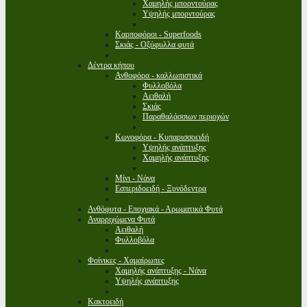
Χαμηλής μπορντούρας
Υψηλής μπορντούρας
Καρποφόροι - Superfoods
Σκιάς - Οξύφυλλα φυτά
Δέντρα κήπου
Ανθοφόρα - καλλωπιστικά
Φυλλοβόλα
Αειθαλή
Σκιάς
Παραθαλάσσιων περιοχών
Κωνοφόρα - Κυπαρισσοειδή
Υψηλής ανάπτυξης
Χαμηλής ανάπτυξης
Μίνι - Νάνα
Εσπεριδοειδή - Ξυνόδεντρα
Ανθόφυτα - Εποχιακά - Αρωματικά Φυτά
Αναρριχώμενα Φυτά
Αειθαλή
Φυλλοβόλα
Φοίνικες - Χαμαίρωπες
Χαμηλής ανάπτυξης - Νάνα
Υψηλής ανάπτυξης
Κακτοειδή