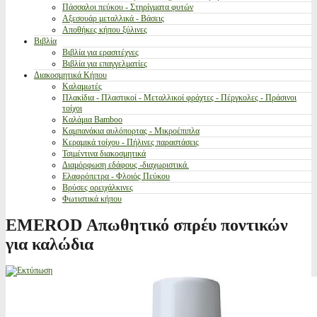
Πάσσαλοι πεύκου - Στηρίγματα φυτών
Αξεσουάρ μεταλλικά - Βάσεις
Αποθήκες κήπου ξύλινες
Βιβλία
Βιβλία για ερασιτέχνες
Βιβλία για επαγγελματίες
Διακοσμητικά Κήπου
Καλαμωτές
Πλακίδια - Πλαστικοί - Μεταλλικοί φράχτες - Πέργκολες - Πράσινοι
τοίχοι
Καλάμια Bamboo
Καμπανάκια αυλόπορτας - Μικροέπιπλα
Κεραμικά τοίχου - Πήλινες παραστάσεις
Τσιμέντινα διακοσμητικά
Διαμόρφωση εδάφους -διαχωριστικά.
Ελαφρόπετρα - Φλοιός Πεύκου
Βρύσες ορειχάλκινες
Φωτιστικά κήπου
EMEROD Απωθητικό σπρέυ ποντικών
για καλώδια