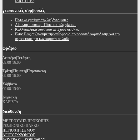
ΙΔΙΟΤΗΤΕΣ
γεωπονικές
συμβουλές
Πότε να φυτέψω την λεβάντα μου ;
Λίπανση πατάτας - Πότε και πώς γίνεται.
Καλλωπιστικά φυτά που αντέχουν σε σκιά.
Ελιά: Πως αυξάνουμε την ανθοφορία, το ποσοστό καρπόδεσης και την
περιεκτικότητα των καρπών σε λάδι
ωράριο
Δευτέρα|Τετάρτη
09:00-16:00
Τρίτη|Πέμπτη|Παρασκευή
09:00-16:00
Σάββατο
09:00-15:00
Κυριακή
ΚΛΕΙΣΤΑ
διεύθυνση
ΜΕΓΓΟΥΛΗΣ ΠΡΟΚΟΠΗΣ
ΓΕΩΠΟΝΙΚΟ ΠΑΡΚΟ
ΠΕΡΙΟΧΗ ΙΣΘΜΟΥ
ΑΓΙΟΥ ΣΩΖΟΝΤΟΣ
ΛΟΥΤΡΑΚΙ - ΚΟΡΙΝΘΙΑΣ