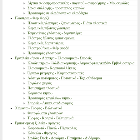
Δίχτυα σκίασης-προστασίας - παγετού - αναρρίχησης - Μουσαμάδες
Σάκοι συλλογής - προστασίας καρπών
Προσφορές σε ελαιόπανα και ελαιόδιχτα
Γλάστρες - Φερ Φορζέ
Πλαστικές γλάστρες - ζαρντινιέρες - Πιάτα πλαστικά
Κεραμικές πήλινες γλάστρες
Τσιμεντένιες γλάστρες - ζαρντινιέρες
Γλάστρες ξύλινες εμποτισμένες
Κεραμικές Ζαρντινιέρες
Γλαστροθήκες - Φέρ φορζέ
Προσφορές γλαστρών
Εργαλεία κήπου - Λάστιχα - Ελαιοκομικά - Σπορείς
Κλαδευτήρια - Ψαλίδια κορυφής - Ακροκόφτες γκαζόν- Εμβολιαστήρια
Ελαιοκομικά - Καρποσυλλέκτες
Όργανα μέτρησης - Κομποστοποιητές
Λάστιχα ποτίσματος - Ποτιστικά - Ταχυσύνδεσμοι
Εργαλεία χειρός
Ποτιστήρια πλαστικά
Καρότσια κήπου
Προσφορές εργαλείων κήπου
Σπορείς - Λιπασματοδιανομείς
Χώματα - Τύρφες - Βελτιωτικά
Φυτοχώματα γλαστρών
Τύρφες - Κοπριά - Βελτιωτικά
Εμποτισμένη ξυλεία - φράχτες
Καφασωτά - Πάνελ - Πέργκολες
Κάγκελα - Φράχτες
Σανίδες Deck - Δοκάρια - Πατήματα - Διάδρομοι