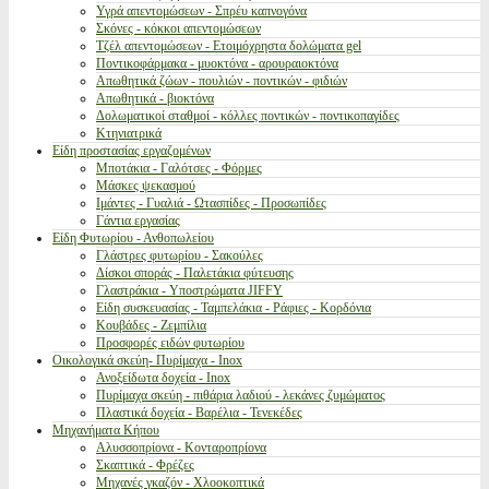
Υγρά απεντομώσεων - Σπρέυ καπνογόνα
Σκόνες - κόκκοι απεντομώσεων
Τζέλ απεντομώσεων - Ετοιμόχρηστα δολώματα gel
Ποντικοφάρμακα - μυοκτόνα - αρουραιοκτόνα
Απωθητικά ζώων - πουλιών - ποντικών - φιδιών
Απωθητικά - βιοκτόνα
Δολωματικοί σταθμοί - κόλλες ποντικών - ποντικοπαγίδες
Κτηνιατρικά
Είδη προστασίας εργαζομένων
Μποτάκια - Γαλότσες - Φόρμες
Μάσκες ψεκασμού
Ιμάντες - Γυαλιά - Ωτασπίδες - Προσωπίδες
Γάντια εργασίας
Είδη Φυτωρίου - Ανθοπωλείου
Γλάστρες φυτωρίου - Σακούλες
Δίσκοι σποράς - Παλετάκια φύτευσης
Γλαστράκια - Υποστρώματα JIFFY
Είδη συσκευασίας - Ταμπελάκια - Ράφιες - Κορδόνια
Κουβάδες - Ζεμπίλια
Προσφορές ειδών φυτωρίου
Οικολογικά σκεύη- Πυρίμαχα - Inox
Ανοξείδωτα δοχεία - Inox
Πυρίμαχα σκεύη - πιθάρια λαδιού - λεκάνες ζυμώματος
Πλαστικά δοχεία - Βαρέλια - Τενεκέδες
Μηχανήματα Κήπου
Αλυσσοπρίονα - Κονταροπρίονα
Σκαπτικά - Φρέζες
Μηχανές γκαζόν - Χλοοκοπτικά