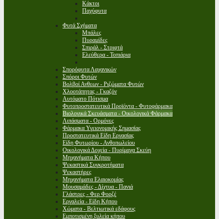
Κάκτοι
Παχύφυτα
Φυτά Σχήματα
Μπάλες
Πυραμίδες
Σπιράλ - Στριφτά
Ελεύθερα - Τοπιάρια
Σπορόφυτα Λαχανικών
Σπόροι Φυτών
Βολβοί Ανθεων - Ριζώματα Φυτών
Χλοοτάπητας - Γκαζόν
Αυτόματο Πότισμα
Φυτοπροστατευτικά Προϊόντα - Φυτοφάρμακα
Βιολογικά Σκευάσματα - Οικολογικά Φάρμακα
Λιπάσματα - Ορμόνες
Φάρμακα Υγειονομικής Σημασίας
Προστατευτικά Είδη Εργασίας
Είδη Φυτωρίου - Ανθοπωλείου
Οικολογικά Δοχεία - Πυρίμαχα Σκεύη
Μηχανήματα Κήπου
Ψεκαστικά Συγκροτήματα
Ψεκαστήρες
Μηχανήματα Ελαιοκομίας
Μουσαμάδες - Δίχτυα - Πανιά
Γλάστρες - Φερ Φορζέ
Εργαλεία - Είδη Κήπου
Χώματα - Βελτιωτικά εδάφους
Εμποτισμένη ξυλεία κήπου