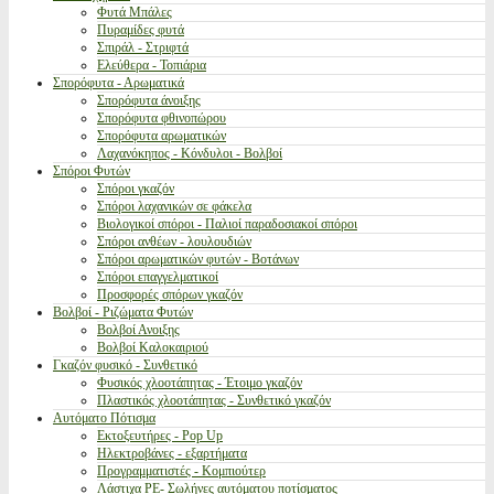
Φυτά Μπάλες
Πυραμίδες φυτά
Σπιράλ - Στριφτά
Ελεύθερα - Τοπιάρια
Σπορόφυτα - Αρωματικά
Σπορόφυτα άνοιξης
Σπορόφυτα φθινοπώρου
Σπορόφυτα αρωματικών
Λαχανόκηπος - Κόνδυλοι - Βολβοί
Σπόροι Φυτών
Σπόροι γκαζόν
Σπόροι λαχανικών σε φάκελα
Βιολογικοί σπόροι - Παλιοί παραδοσιακοί σπόροι
Σπόροι ανθέων - λουλουδιών
Σπόροι αρωματικών φυτών - Βοτάνων
Σπόροι επαγγελματικοί
Προσφορές σπόρων γκαζόν
Βολβοί - Ριζώματα Φυτών
Βολβοί Ανοιξης
Βολβοί Καλοκαιριού
Γκαζόν φυσικό - Συνθετικό
Φυσικός χλοοτάπητας - Έτοιμο γκαζόν
Πλαστικός χλοοτάπητας - Συνθετικό γκαζόν
Αυτόματο Πότισμα
Εκτοξευτήρες - Pop Up
Ηλεκτροβάνες - εξαρτήματα
Προγραμματιστές - Κομπιούτερ
Λάστιχα PE- Σωλήνες αυτόματου ποτίσματος