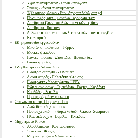
Υγρά απεντομώσεων - Σπρέυ καπνογόνα
Σκόνες - κόκκοι απεντομώσεων
Τζέλ απεντομώσεων - Ετοιμόχρηστα δολώματα gel
Ποντικοφάρμακα - μυοκτόνα - αρουραιοκτόνα
Απωθητικά ζώων - πουλιών - ποντικών - φιδιών
Απωθητικά - βιοκτόνα
Δολωματικοί σταθμοί - κόλλες ποντικών - ποντικοπαγίδες
Κτηνιατρικά
Είδη προστασίας εργαζομένων
Μποτάκια - Γαλότσες - Φόρμες
Μάσκες ψεκασμού
Ιμάντες - Γυαλιά - Ωτασπίδες - Προσωπίδες
Γάντια εργασίας
Είδη Φυτωρίου - Ανθοπωλείου
Γλάστρες φυτωρίου - Σακούλες
Δίσκοι σποράς - Παλετάκια φύτευσης
Γλαστράκια - Υποστρώματα JIFFY
Είδη συσκευασίας - Ταμπελάκια - Ράφιες - Κορδόνια
Κουβάδες - Ζεμπίλια
Προσφορές ειδών φυτωρίου
Οικολογικά σκεύη- Πυρίμαχα - Inox
Ανοξείδωτα δοχεία - Inox
Πυρίμαχα σκεύη - πιθάρια λαδιού - λεκάνες ζυμώματος
Πλαστικά δοχεία - Βαρέλια - Τενεκέδες
Μηχανήματα Κήπου
Αλυσσοπρίονα - Κονταροπρίονα
Σκαπτικά - Φρέζες
Μηχανές γκαζόν - Χλοοκοπτικά