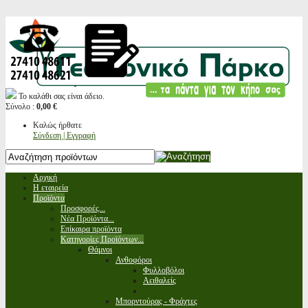
Το καλάθι σας είναι άδειο.
Σύνολο :
0,00 €
Καλώς ήρθατε
Σύνδεση | Εγγραφή
Αρχική
Η εταιρεία
Προϊόντα
Προσφορές...
Νέα Προϊόντα...
Επίκαιρα προϊόντα
Κατηγορίες Προϊόντων...
Θάμνοι
Ανθοφόροι
Φυλλοβόλοι
Αειθαλείς
Μπορντούρας - Φράχτες