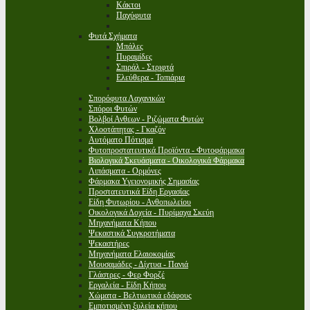
Κάκτοι
Παχύφυτα
Φυτά Σχήματα
Μπάλες
Πυραμίδες
Σπιράλ - Στριφτά
Ελεύθερα - Τοπιάρια
Σπορόφυτα Λαχανικών
Σπόροι Φυτών
Βολβοί Ανθεων - Ριζώματα Φυτών
Χλοοτάπητας - Γκαζόν
Αυτόματο Πότισμα
Φυτοπροστατευτικά Προϊόντα - Φυτοφάρμακα
Βιολογικά Σκευάσματα - Οικολογικά Φάρμακα
Λιπάσματα - Ορμόνες
Φάρμακα Υγειονομικής Σημασίας
Προστατευτικά Είδη Εργασίας
Είδη Φυτωρίου - Ανθοπωλείου
Οικολογικά Δοχεία - Πυρίμαχα Σκεύη
Μηχανήματα Κήπου
Ψεκαστικά Συγκροτήματα
Ψεκαστήρες
Μηχανήματα Ελαιοκομίας
Μουσαμάδες - Δίχτυα - Πανιά
Γλάστρες - Φερ Φορζέ
Εργαλεία - Είδη Κήπου
Χώματα - Βελτιωτικά εδάφους
Εμποτισμένη ξυλεία κήπου