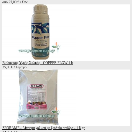
από 25,00 € / Σακί
Βιολογικός Υγρός Χαλκός - COPPER FLOW 1 lt
25,00 € / Τεμάχιο
ZEORAME - Λίπασμα χαλκού με ζεόλιθο πούδρα - 1 Kgr