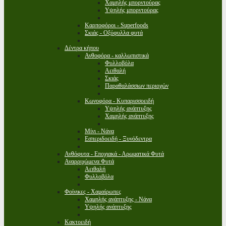
Χαμηλής μπορντούρας
Υψηλής μπορντούρας
Καρποφόροι - Superfoods
Σκιάς - Οξύφυλλα φυτά
Δέντρα κήπου
Ανθοφόρα - καλλωπιστικά
Φυλλοβόλα
Αειθαλή
Σκιάς
Παραθαλάσσιων περιοχών
Κωνοφόρα - Κυπαρισσοειδή
Υψηλής ανάπτυξης
Χαμηλής ανάπτυξης
Μίνι - Νάνα
Εσπεριδοειδή - Ξυνόδεντρα
Ανθόφυτα - Εποχιακά - Αρωματικά Φυτά
Αναρριχώμενα Φυτά
Αειθαλή
Φυλλοβόλα
Φοίνικες - Χαμαίρωπες
Χαμηλής ανάπτυξης - Νάνα
Υψηλής ανάπτυξης
Κακτοειδή