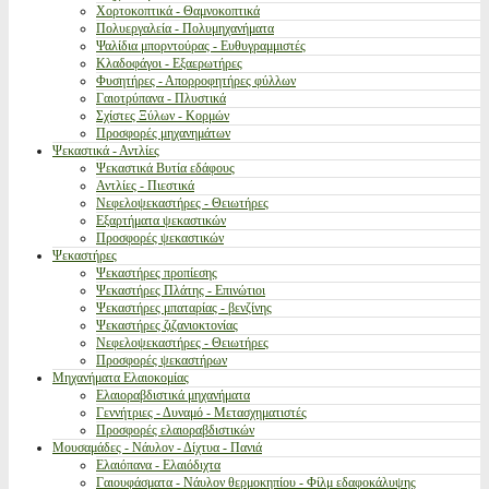
Χορτοκοπτικά - Θαμνοκοπτικά
Πολυεργαλεία - Πολυμηχανήματα
Ψαλίδια μπορντούρας - Ευθυγραμμιστές
Κλαδοφάγοι - Εξαερωτήρες
Φυσητήρες - Απορροφητήρες φύλλων
Γαιοτρύπανα - Πλυστικά
Σχίστες Ξύλων - Κορμών
Προσφορές μηχανημάτων
Ψεκαστικά - Αντλίες
Ψεκαστικά Βυτία εδάφους
Αντλίες - Πιεστικά
Νεφελοψεκαστήρες - Θειωτήρες
Εξαρτήματα ψεκαστικών
Προσφορές ψεκαστικών
Ψεκαστήρες
Ψεκαστήρες προπίεσης
Ψεκαστήρες Πλάτης - Επινώτιοι
Ψεκαστήρες μπαταρίας - βενζίνης
Ψεκαστήρες ζιζανιοκτονίας
Νεφελοψεκαστήρες - Θειωτήρες
Προσφορές ψεκαστήρων
Μηχανήματα Ελαιοκομίας
Ελαιοραβδιστικά μηχανήματα
Γεννήτριες - Δυναμό - Μετασχηματιστές
Προσφορές ελαιοραβδιστικών
Μουσαμάδες - Νάυλον - Δίχτυα - Πανιά
Ελαιόπανα - Ελαιόδιχτα
Γαιουφάσματα - Νάυλον θερμοκηπίου - Φίλμ εδαφοκάλυψης