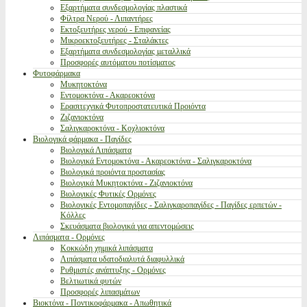
Εξαρτήματα συνδεσμολογίας πλαστικά
Φίλτρα Νερού - Λιπαντήρες
Εκτοξευτήρες νερού - Επιφανείας
Μικροεκτοξευτήρες - Σταλάκτες
Εξαρτήματα συνδεσμολογίας μεταλλικά
Προσφορές αυτόματου ποτίσματος
Φυτοφάρμακα
Μυκητοκτόνα
Εντομοκτόνα - Ακαρεοκτόνα
Ερασιτεχνικά Φυτοπροστατευτικά Προιόντα
Ζιζανιοκτόνα
Σαλιγκαροκτόνα - Κοχλιοκτόνα
Βιολογικά φάρμακα - Παγίδες
Βιολογικά Λιπάσματα
Βιολογικά Εντομοκτόνα - Ακαρεοκτόνα - Σαλιγκαροκτόνα
Βιολογικά προιόντα προστασίας
Βιολογικά Μυκητοκτόνα - Ζιζανιοκτόνα
Βιολογικές Φυτικές Ορμόνες
Βιολογικές Εντομοπαγίδες - Σαλιγκαροπαγίδες - Παγίδες ερπετών -
Κόλλες
Σκευάσματα βιολογικά για απεντομώσεις
Λιπάσματα - Ορμόνες
Κοκκώδη χημικά λιπάσματα
Λιπάσματα υδατοδιαλυτά διαφυλλικά
Ρυθμιστές ανάπτυξης - Ορμόνες
Βελτιωτικά φυτών
Προσφορές λιπασμάτων
Βιοκτόνα - Ποντικοφάρμακα - Απωθητικά