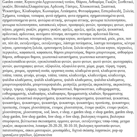
Garden center, Κηποτεχνία Αρχιτεκτονική τοπίου, Θάμνοι, Ανθοφόρα, Γκαζόν, Συνθετικό,
γκαζόν, Βότσαλα,Ελαφρόπετρα, Αρδευση, Γάστρες, Χλοοκοπτικά, Σκαπτικά,
Ψεκαστήρες, Κλαδοφάγοι, Κωνοφόρα, Λιπάσματα, Φυτοφάρμακα, Εσπεριδοειδή, Ξυλεία,
Σχήματα, τοπιάρια, τοπιαρια, φυτά σχήματα, φυτα σχηματα, σχηματοποιημένα φυτά,
σχηματοποιημενα φυτα, φυτώρια αττικής, φυτωρια αττικης, φυτωρια πελοπονησσου,
φυτωρια πελοπονησσου, κατασκευές κήπων, προσφορές φυτών, προσφορες φυτων, φυτά
κήπου, μηχανές γκαζόν, μηχανες γκαζον, φρέζες, φρεζες, φρέζα, φρεζα, ψεκαστικά,
αρδευτικά, αρδευτικα, αυτόματο πότισμα, αυτοματο ποτισμα, αρδευτικά δίκτυα,
αρδευτικα δικτυα, πότισμα κήπου, ποτισμα κηπου, αυτόματα ποτιστικά, μπέκ, μπεκ, ποπ
απ, πόπ άπ, εκτοξευτήρες, εκτοξευτηρες, λάστιχα ποτίσματος, λαστιχα ποτισματος, κέντρα
κήπου, εμποτισμένη ξυλεία, εμποτισμενη ξυλεια, ξυλεία κήπου, ξυλεια κηπου, πέργκολες,
περγκολες, καφασωτά, καφασωτα, θάμνοι μπορντούρας, θαμνοι μπορντουρας, ανθοφόροι
θάμνοι, ανθοφοροι θαμνοι, γεωπονικά καταστήματα, γεωπονικα καταστηματα,
εγκυκλοπαίδεια φυτών, εγκυκλοπαιδεια φυτών, φωτο φυτων, φωτό φυτών, φωτογραφίες
φυτών, φωτογραφιες φυτων, οξύφυλλα, οξυφυλλα φυτα, χώμα, χωμα, τύρφη, τυρφη,
χούμος, χουμος, οργανική ουσία, οργανικη ουσια, κλαδεμένα φυτά, κλαδεμενα φυτα,
τσάπα, τσαπα, φτυάρι, φτυαρι, τσάπα, τσαπα, κλαδευτήρι, κλαδευτήρια, κλαδευτηρι,
ψαλίδια κλαδέματος, ψαλίδι κλαδέματος, ψαλιδι κλαδεματος, ψαλιδια κλαδεματος,
μπορντουροψάλιδα, μπορντουροψαλιδο, μεσηνέζα, μεσηνεζα, ακροκόπτης, ακροκόπτης,
τρίμερ, τριμερ, τρίμμερ, τριμμερ, θαμνοκοπτικό, θαμνοκοπτικο, ευθυγραμμιστης,
ευθυγραμμιστής, κλαδοφάγος, κλαδοφαγος, θρυμματιστής κλαδιών, θρυμματιστης
κλαδιων, ψεκαστικά συγκροτήματα, ψεκαστικα συγκροτηματα, ψεκαστικά, ψεκαστικα,
ψεκαστήρες, ψεκαστηρες, ψεκαστήρι, ψεκαστηρι, ψεκαστήρες προπίεσης, ψεκαστηρες
προπιεσης, έτοιμος χλοοτάπητας, ετοιμος χλοοταπητας, έτοιμο γκαζόν, ετοιμο γκαζον,
χλοοτάπητας, χλοοταπητας, sod, lawn, e shop, e garden shop, e shop garden, garden shop,
shop garden, free shop garden, free shop, e free shop, βιολογικη ντοματα, βιολογικα
σπορόφυτα, βελτιωτικα σκευασματα, ορμονες φυτων, εκτοξευτηρες τσαφ-τσαφ, μειγμα
γκαζον, ακαρεοκτόνα, λιπασμα 20-20-20, 30-10-10, βιολογικη προστασία φυτων,
πατατοσπορος, σακοι μανιταριών, μουσαμάδες, διχτυά σκίασης λαχανικών, pop-up
γραναζωτα γηπέδων, ζιζανιοκτόνα