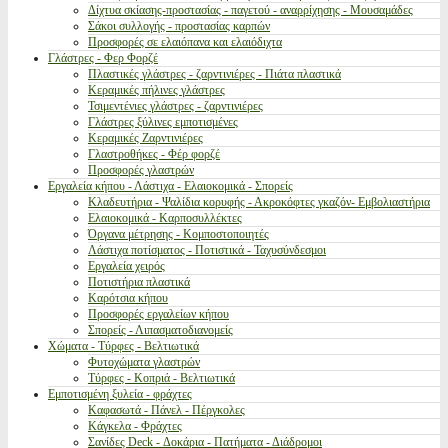
Δίχτυα σκίασης-προστασίας - παγετού - αναρρίχησης - Μουσαμάδες
Σάκοι συλλογής - προστασίας καρπών
Προσφορές σε ελαιόπανα και ελαιόδιχτα
Γλάστρες - Φερ Φορζέ
Πλαστικές γλάστρες - ζαρντινιέρες - Πιάτα πλαστικά
Κεραμικές πήλινες γλάστρες
Τσιμεντένιες γλάστρες - ζαρντινιέρες
Γλάστρες ξύλινες εμποτισμένες
Κεραμικές Ζαρντινιέρες
Γλαστροθήκες - Φέρ φορζέ
Προσφορές γλαστρών
Εργαλεία κήπου - Λάστιχα - Ελαιοκομικά - Σπορείς
Κλαδευτήρια - Ψαλίδια κορυφής - Ακροκόφτες γκαζόν- Εμβολιαστήρια
Ελαιοκομικά - Καρποσυλλέκτες
Όργανα μέτρησης - Κομποστοποιητές
Λάστιχα ποτίσματος - Ποτιστικά - Ταχυσύνδεσμοι
Εργαλεία χειρός
Ποτιστήρια πλαστικά
Καρότσια κήπου
Προσφορές εργαλείων κήπου
Σπορείς - Λιπασματοδιανομείς
Χώματα - Τύρφες - Βελτιωτικά
Φυτοχώματα γλαστρών
Τύρφες - Κοπριά - Βελτιωτικά
Εμποτισμένη ξυλεία - φράχτες
Καφασωτά - Πάνελ - Πέργκολες
Κάγκελα - Φράχτες
Σανίδες Deck - Δοκάρια - Πατήματα - Διάδρομοι