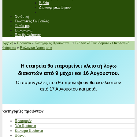
Βιβλία
Διακοσμητικά Κήπου
Χονδρική
Γεωπονικές Συμβουλές
Τα νέα μας
Επικοινωνία
Που βρισκόμαστε
Αρχική
»
Προϊόντα
»
Κατηγορίες Προϊόντων...
»
Βιολογικά Σκευάσματα - Οικολογικά
Φάρμακα
»
Βιολογικά Λιπάσματα
Η εταιρεία θα παραμείνει κλειστή λόγω
διακοπών από 9 μέχρι και 16 Αυγούστου.
Οι παραγγελίες που θα προκύψουν θα εκτελεστούν
από 17 Αυγούστου και μετά.
κατηγορίες
προιόντων
Προσφορές
Νέα Προϊόντα
Επίκαιρα Προϊόντα
Θάμνοι