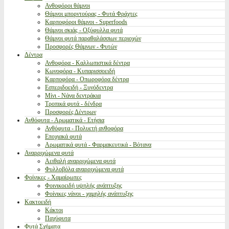
Ανθοφόροι θάμνοι
Θάμνοι μπορντούρας - Φυτά Φράχτες
Καρποφόροι θάμνοι - Superfoods
Θάμνοι σκιάς - Οξύφυλλα φυτά
Θάμνοι φυτά παραθαλάσσιων περιοχών
Προσφορές Θάμνων - Φυτών
Δέντρα
Ανθοφόρα - Καλλωπιστικά δέντρα
Κωνοφόρα - Κυπαρισσοειδή
Καρποφόρα - Οπωροφόρα δέντρα
Εσπεριδοειδή - Ξυνόδεντρα
Μίνι - Νάνα δεντράκια
Τροπικά φυτά - δένδρα
Προσφορές Δέντρων
Ανθόφυτα - Αρωματικά - Ετήσια
Ανθόφυτα - Πολυετή ανθοφόρα
Εποχιακά φυτά
Αρωματικά φυτά - Φαρμακευτικά - Βότανα
Αναρριχώμενα φυτά
Αειθαλή αναρριχώμενα φυτά
Φυλλοβόλα αναρριχώμενα φυτά
Φοίνικες - Χαμαίρωπες
Φοινικοειδή υψηλής ανάπτυξης
Φοίνικες νάνοι - χαμηλής ανάπτυξης
Κακτοειδή
Κάκτοι
Παχύφυτα
Φυτά Σχήματα