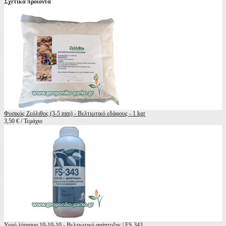
Σχετικά προϊόντα
Φυσικός Ζεόλιθος (3-5 mm) - Βελτιωτικό εδάφους - 1 kgr
3,50 € / Τεμάχιο
Υγρό λίπασμα 10-10-10 - Βελτιωτικό ανάπτυξης | FS 343