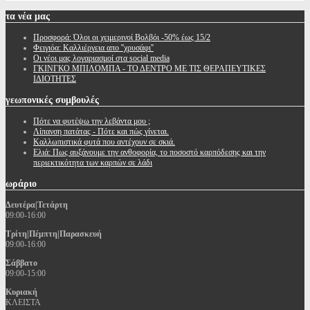
τα
νέα μας
Προσφορά: Όλοι οι χειμερινοί Βολβόι -50% έως 15/2
Φειγιόα: Καλλιέργεια απο ''χρυσάφι''
Oι νέοι μας λογαριασμοί στα social media
ΓΚΙΝΓΚΟ ΜΠΙΛΟΜΠΑ - ΤΟ ΔΕΝΤΡΟ ΜΕ ΤΙΣ ΘΕΡΑΠΕΥΤΙΚΕΣ
ΙΔΙΟΤΗΤΕΣ
γεωπονικές
συμβουλές
Πότε να φυτέψω την λεβάντα μου ;
Λίπανση πατάτας - Πότε και πώς γίνεται.
Καλλωπιστικά φυτά που αντέχουν σε σκιά.
Ελιά: Πως αυξάνουμε την ανθοφορία, το ποσοστό καρπόδεσης και την
περιεκτικότητα των καρπών σε λάδι
ωράριο
Δευτέρα|Τετάρτη
09:00-16:00
Τρίτη|Πέμπτη|Παρασκευή
09:00-16:00
Σάββατο
09:00-15:00
Κυριακή
ΚΛΕΙΣΤΑ