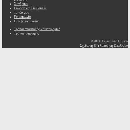
Χονδρική
Γεωπονικές Συμβουλές
Τα νέα μας
Επικοινωνία
Που βρισκόμαστε
Τρόποι αποστολής - Μεταφορικά
Τρόποι πληρωμής
©2014 Γεωπονικό Πάρκο
Σχεδίαση & Υλοποίηση DataQube