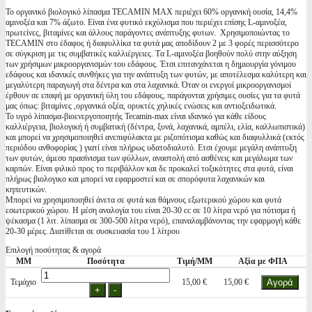
Το οργανικό βιολογικό λίπασμα TECAMIN MAX περιέχει 60% οργανική ουσία, 14,4%
αμινοξέα και 7% άζωτο. Είναι ένα φυτικό εκχύλισμα που περιέχει επίσης L-αμινοξέα,
πρωτείνες, βιταμίνες και άλλους παράγοντες ανάπτυξης φυτων. Χρησιμοποιώντας το
TECAMIN στο έδαφος ή διαφυλλίκα τα φυτά μας αποδίδουν 2 με 3 φορές περισσότερο
σε σύγκριση με τις συμβατικές καλλιέργειες. Tα L-αμινοξέα βοηθούν πολύ στην αύξηση
των χρήσιμων μικροοργανισμών του εδάφους. Έτσι επιτανχάνεται η δημιουργία γόνιμου
εδάφους και ιδανικές συνθήκες για την ανάπτυξη των φυτών, με αποτέλεσμα καλύτερη και
μεγαλύτερη παραγωγή στα δέντρα και στα λαχανικά. Όταν οι ενεργοί μικροοργανισμοί
έρθουν σε επαφή με οργανική ύλη του εδάφους, παράγονται χρήσιμες ουσίες για τα φυτά
μας όπως: βιταμίνες ,οργανικά οξέα, ορυκτές χηλικές ενώσεις και αντιοξειδωτικά.
Το υγρό λίπασμα-βιοενεργοποιητής Tecamin-max είναι ιδανικό για κάθε είδους
καλλιέργεια, βιολογική ή συμβατική (δέντρα, ξυνά, λαχανικά, αμπέλι, ελία, καλλωπιστικά)
και μπορεί να χρησιμοποιηθεί ανεπιφύλακτα με ριζοπότισμα καθώς και διαφυλλικά (εκτός
περιόδου ανθοφορίας ) γιατί είναι πλήρως υδατοδιαλυτό. Ετσι έχουμε μεγάλη ανάπτυξη
των φυτών, άμεσο πρασίνισμα των φύλλων, αναστολή από ασθένεις και μεγάλωμα των
καρπών. Είναι φιλικό προς το περιβάλλον και δε προκαλεί τοξικότητες στα φυτά, είναι
πλήρως βιολογικο και μπορεί να εφαρμοστεί και σε σπορόφυτα λαχανικών και
κηπευτικών.
Μπορεί να χρησιμοποιηθεί άνετα σε φυτά και θάμνους εξωτερικού χώρου και φυτά
εσωτερικού χώρου. Η μέση αναλογία του είναι 20-30 cc σε 10 λίτρα νερό για πότισμα ή
ψέκασμα (1 λιτ. λίπασμα σε 300-500 λίτρα νερό), επαναλαμβάνοντας την εφαρμογή κάθε
20-30 μέρες. Διατίθεται σε συσκευασία του 1 λίτρου
Επιλογή ποσότητας & αγορά
ΜΜ
Ποσότητα
Τιμή/ΜΜ
Αξία με ΦΠΑ
Τεμάχιο
15,00 €
15,00 €