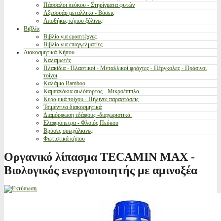
Πάσσαλοι πεύκου - Στηρίγματα φυτών
Αξεσουάρ μεταλλικά - Βάσεις
Αποθήκες κήπου ξύλινες
Βιβλία
Βιβλία για ερασιτέχνες
Βιβλία για επαγγελματίες
Διακοσμητικά Κήπου
Καλαμωτές
Πλακίδια - Πλαστικοί - Μεταλλικοί φράχτες - Πέργκολες - Πράσινοι
τοίχοι
Καλάμια Bamboo
Καμπανάκια αυλόπορτας - Μικροέπιπλα
Κεραμικά τοίχου - Πήλινες παραστάσεις
Τσιμέντινα διακοσμητικά
Διαμόρφωση εδάφους -διαχωριστικά.
Ελαφρόπετρα - Φλοιός Πεύκου
Βρύσες ορειχάλκινες
Φωτιστικά κήπου
Οργανικό λίπασμα TECAMIN MAX -
Βιολογικός ενεργοποιητής με αμινοξέα