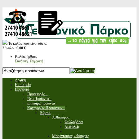
Το καλάθι σας είναι άδειο.
Σύνολο :
0,00 €
Καλώς ήρθατε
Σύνδεση | Εγγραφή
Αρχική
Η εταιρεία
Προϊόντα
Προσφορές...
Νέα Προϊόντα...
Επίκαιρα προϊόντα
Κατηγορίες Προϊόντων...
Θάμνοι
Ανθοφόροι
Φυλλοβόλοι
Αειθαλείς
Μπορντούρας - Φράχτες