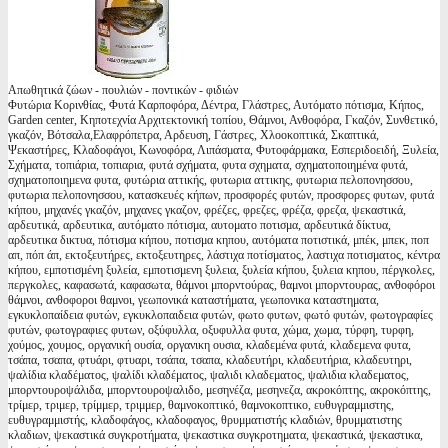
Απωθητικά ζώων - πουλιών - ποντικών - φιδιών
Φυτώρια Κορινθίας, Φυτά Καρποφόρα, Δέντρα, Γλάστρες, Αυτόματο πότισμα, Κήπος,
Garden center, Κηποτεχνία Αρχιτεκτονική τοπίου, Θάμνοι, Ανθοφόρα, Γκαζόν, Συνθετικό,
γκαζόν, Βότσαλα,Ελαφρόπετρα, Αρδευση, Γάστρες, Χλοοκοπτικά, Σκαπτικά,
Ψεκαστήρες, Κλαδοφάγοι, Κωνοφόρα, Λιπάσματα, Φυτοφάρμακα, Εσπεριδοειδή, Ξυλεία,
Σχήματα, τοπιάρια, τοπιαρια, φυτά σχήματα, φυτα σχηματα, σχηματοποιημένα φυτά,
σχηματοποιημενα φυτα, φυτώρια αττικής, φυτωρια αττικης, φυτωρια πελοπονησσου,
φυτωρια πελοπονησσου, κατασκευές κήπων, προσφορές φυτών, προσφορες φυτων, φυτά
κήπου, μηχανές γκαζόν, μηχανες γκαζον, φρέζες, φρεζες, φρέζα, φρεζα, ψεκαστικά,
αρδευτικά, αρδευτικα, αυτόματο πότισμα, αυτοματο ποτισμα, αρδευτικά δίκτυα,
αρδευτικα δικτυα, πότισμα κήπου, ποτισμα κηπου, αυτόματα ποτιστικά, μπέκ, μπεκ, ποπ
απ, πόπ άπ, εκτοξευτήρες, εκτοξευτηρες, λάστιχα ποτίσματος, λαστιχα ποτισματος, κέντρα
κήπου, εμποτισμένη ξυλεία, εμποτισμενη ξυλεια, ξυλεία κήπου, ξυλεια κηπου, πέργκολες,
περγκολες, καφασωτά, καφασωτα, θάμνοι μπορντούρας, θαμνοι μπορντουρας, ανθοφόροι
θάμνοι, ανθοφοροι θαμνοι, γεωπονικά καταστήματα, γεωπονικα καταστηματα,
εγκυκλοπαίδεια φυτών, εγκυκλοπαιδεια φυτών, φωτο φυτων, φωτό φυτών, φωτογραφίες
φυτών, φωτογραφιες φυτων, οξύφυλλα, οξυφυλλα φυτα, χώμα, χωμα, τύρφη, τυρφη,
χούμος, χουμος, οργανική ουσία, οργανικη ουσια, κλαδεμένα φυτά, κλαδεμενα φυτα,
τσάπα, τσαπα, φτυάρι, φτυαρι, τσάπα, τσαπα, κλαδευτήρι, κλαδευτήρια, κλαδευτηρι,
ψαλίδια κλαδέματος, ψαλίδι κλαδέματος, ψαλιδι κλαδεματος, ψαλιδια κλαδεματος,
μπορντουροψάλιδα, μπορντουροψαλιδο, μεσηνέζα, μεσηνεζα, ακροκόπτης, ακροκόπτης,
τρίμερ, τριμερ, τρίμμερ, τριμμερ, θαμνοκοπτικό, θαμνοκοπτικο, ευθυγραμμιστης,
ευθυγραμμιστής, κλαδοφάγος, κλαδοφαγος, θρυμματιστής κλαδιών, θρυμματιστης
κλαδιων, ψεκαστικά συγκροτήματα, ψεκαστικα συγκροτηματα, ψεκαστικά, ψεκαστικα,