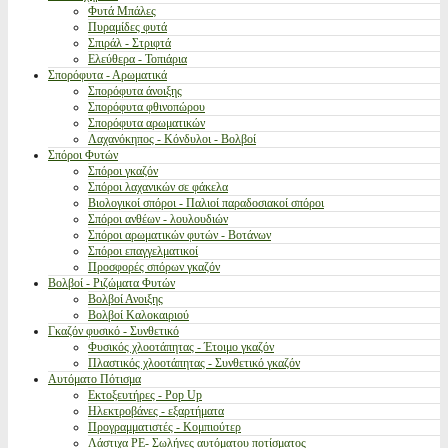
Φυτά Μπάλες
Πυραμίδες φυτά
Σπιράλ - Στριφτά
Ελεύθερα - Τοπιάρια
Σπορόφυτα - Αρωματικά
Σπορόφυτα άνοιξης
Σπορόφυτα φθινοπώρου
Σπορόφυτα αρωματικών
Λαχανόκηπος - Κόνδυλοι - Βολβοί
Σπόροι Φυτών
Σπόροι γκαζόν
Σπόροι λαχανικών σε φάκελα
Βιολογικοί σπόροι - Παλιοί παραδοσιακοί σπόροι
Σπόροι ανθέων - λουλουδιών
Σπόροι αρωματικών φυτών - Βοτάνων
Σπόροι επαγγελματικοί
Προσφορές σπόρων γκαζόν
Βολβοί - Ριζώματα Φυτών
Βολβοί Ανοιξης
Βολβοί Καλοκαιριού
Γκαζόν φυσικό - Συνθετικό
Φυσικός χλοοτάπητας - Έτοιμο γκαζόν
Πλαστικός χλοοτάπητας - Συνθετικό γκαζόν
Αυτόματο Πότισμα
Εκτοξευτήρες - Pop Up
Ηλεκτροβάνες - εξαρτήματα
Προγραμματιστές - Κομπιούτερ
Λάστιχα PE- Σωλήνες αυτόματου ποτίσματος