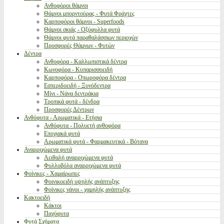
Ανθοφόροι θάμνοι
Θάμνοι μπορντούρας - Φυτά Φράχτες
Καρποφόροι θάμνοι - Superfoods
Θάμνοι σκιάς - Οξύφυλλα φυτά
Θάμνοι φυτά παραθαλάσσιων περιοχών
Προσφορές Θάμνων - Φυτών
Δέντρα
Ανθοφόρα - Καλλωπιστικά δέντρα
Κωνοφόρα - Κυπαρισσοειδή
Καρποφόρα - Οπωροφόρα δέντρα
Εσπεριδοειδή - Ξυνόδεντρα
Μίνι - Νάνα δεντράκια
Τροπικά φυτά - δένδρα
Προσφορές Δέντρων
Ανθόφυτα - Αρωματικά - Ετήσια
Ανθόφυτα - Πολυετή ανθοφόρα
Εποχιακά φυτά
Αρωματικά φυτά - Φαρμακευτικά - Βότανα
Αναρριχώμενα φυτά
Αειθαλή αναρριχώμενα φυτά
Φυλλοβόλα αναρριχώμενα φυτά
Φοίνικες - Χαμαίρωπες
Φοινικοειδή υψηλής ανάπτυξης
Φοίνικες νάνοι - χαμηλής ανάπτυξης
Κακτοειδή
Κάκτοι
Παχύφυτα
Φυτά Σχήματα