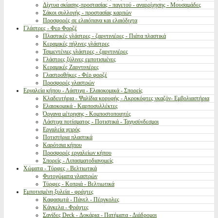
Δίχτυα σκίασης-προστασίας - παγετού - αναρρίχησης - Μουσαμάδες
Σάκοι συλλογής - προστασίας καρπών
Προσφορές σε ελαιόπανα και ελαιόδιχτα
Γλάστρες - Φερ Φορζέ
Πλαστικές γλάστρες - ζαρντινιέρες - Πιάτα πλαστικά
Κεραμικές πήλινες γλάστρες
Τσιμεντένιες γλάστρες - ζαρντινιέρες
Γλάστρες ξύλινες εμποτισμένες
Κεραμικές Ζαρντινιέρες
Γλαστροθήκες - Φέρ φορζέ
Προσφορές γλαστρών
Εργαλεία κήπου - Λάστιχα - Ελαιοκομικά - Σπορείς
Κλαδευτήρια - Ψαλίδια κορυφής - Ακροκόφτες γκαζόν- Εμβολιαστήρια
Ελαιοκομικά - Καρποσυλλέκτες
Όργανα μέτρησης - Κομποστοποιητές
Λάστιχα ποτίσματος - Ποτιστικά - Ταχυσύνδεσμοι
Εργαλεία χειρός
Ποτιστήρια πλαστικά
Καρότσια κήπου
Προσφορές εργαλείων κήπου
Σπορείς - Λιπασματοδιανομείς
Χώματα - Τύρφες - Βελτιωτικά
Φυτοχώματα γλαστρών
Τύρφες - Κοπριά - Βελτιωτικά
Εμποτισμένη ξυλεία - φράχτες
Καφασωτά - Πάνελ - Πέργκολες
Κάγκελα - Φράχτες
Σανίδες Deck - Δοκάρια - Πατήματα - Διάδρομοι