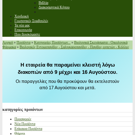
Βιβλία
Διακοσμητικά Κήπου
Χονδρική
Γεωπονικές Συμβουλές
Τα νέα μας
Επικοινωνία
Που βρισκόμαστε
Αρχική
»
Προϊόντα
»
Κατηγορίες Προϊόντων...
»
Βιολογικά Σκευάσματα - Οικολογικά
Φάρμακα
»
Βιολογικές Εντομοπαγίδες - Σαλιγκαροπαγίδες - Παγίδες ερπετών - Κόλλες
Η εταιρεία θα παραμείνει κλειστή λόγω
διακοπών από 9 μέχρι και 16 Αυγούστου.
Οι παραγγελίες που θα προκύψουν θα εκτελεστούν
από 17 Αυγούστου και μετά.
κατηγορίες
προιόντων
Προσφορές
Νέα Προϊόντα
Επίκαιρα Προϊόντα
Θάμνοι