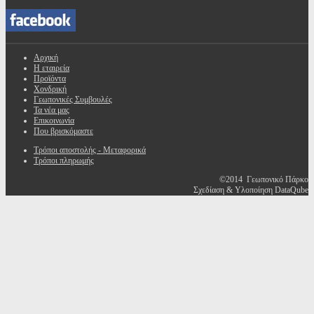
Αρχική
Η εταιρεία
Προϊόντα
Χονδρική
Γεωπονικές Συμβουλές
Τα νέα μας
Επικοινωνία
Που βρισκόμαστε
Τρόποι αποστολής - Μεταφορικά
Τρόποι πληρωμής
©2014 Γεωπονικό Πάρκο
Σχεδίαση & Υλοποίηση DataQube