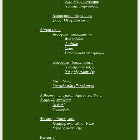
Χαμηλής μπορντούρας
Υψηλής μπορντούρας
Καρποφόροι - Superfoods
Σκιάς - Οξύφυλλα φυτά
Δέντρα κήπου
Ανθοφόρα - καλλωπιστικά
Φυλλοβόλα
Αειθαλή
Σκιάς
Παραθαλάσσιων περιοχών
Κωνοφόρα - Κυπαρισσοειδή
Υψηλής ανάπτυξης
Χαμηλής ανάπτυξης
Μίνι - Νάνα
Εσπεριδοειδή - Ξυνόδεντρα
Ανθόφυτα - Εποχιακά - Αρωματικά Φυτά
Αναρριχώμενα Φυτά
Αειθαλή
Φυλλοβόλα
Φοίνικες - Χαμαίρωπες
Χαμηλής ανάπτυξης - Νάνα
Υψηλής ανάπτυξης
Κακτοειδή