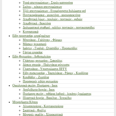
Υγρά απεντομώσεων - Σπρέυ καπνογόνα
Σκόνες - κόκκοι απεντομώσεων
Τζέλ απεντομώσεων - Ετοιμόχρηστα δολώματα gel
Ποντικοφάρμακα - μυοκτόνα - αρουραιοκτόνα
Απωθητικά ζώων - πουλιών - ποντικών - φιδιών
Απωθητικά - βιοκτόνα
Δολωματικοί σταθμοί - κόλλες ποντικών - ποντικοπαγίδες
Κτηνιατρικά
Είδη προστασίας εργαζομένων
Μποτάκια - Γαλότσες - Φόρμες
Μάσκες ψεκασμού
Ιμάντες - Γυαλιά - Ωτασπίδες - Προσωπίδες
Γάντια εργασίας
Είδη Φυτωρίου - Ανθοπωλείου
Γλάστρες φυτωρίου - Σακούλες
Δίσκοι σποράς - Παλετάκια φύτευσης
Γλαστράκια - Υποστρώματα JIFFY
Είδη συσκευασίας - Ταμπελάκια - Ράφιες - Κορδόνια
Κουβάδες - Ζεμπίλια
Προσφορές ειδών φυτωρίου
Οικολογικά σκεύη- Πυρίμαχα - Inox
Ανοξείδωτα δοχεία - Inox
Πυρίμαχα σκεύη - πιθάρια λαδιού - λεκάνες ζυμώματος
Πλαστικά δοχεία - Βαρέλια - Τενεκέδες
Μηχανήματα Κήπου
Αλυσσοπρίονα - Κονταροπρίονα
Σκαπτικά - Φρέζες
Μηχανές γκαζόν - Χλοοκοπτικά