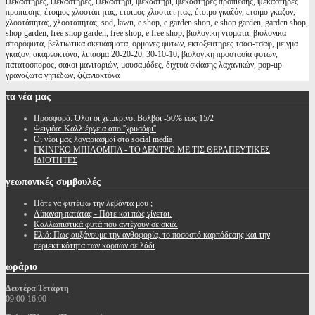
ψεκαστήρες, ψεκαστηρες, ψεκαστήρι, ψεκαστηρι, ψεκαστήρες προπίεσης, ψεκαστηρες
προπιεσης, έτοιμος χλοοτάπητας, ετοιμος χλοοταπητας, έτοιμο γκαζόν, ετοιμο γκαζον,
χλοοτάπητας, χλοοταπητας, sod, lawn, e shop, e garden shop, e shop garden, garden shop,
shop garden, free shop garden, free shop, e free shop, βιολογικη ντοματα, βιολογικα
σπορόφυτα, βελτιωτικα σκευασματα, ορμονες φυτων, εκτοξευτηρες τσαφ-τσαφ, μειγμα
γκαζον, ακαρεοκτόνα, λιπασμα 20-20-20, 30-10-10, βιολογικη προστασία φυτων,
πατατοσπορος, σακοι μανιταριών, μουσαμάδες, διχτυά σκίασης λαχανικών, pop-up
γραναζωτα γηπέδων, ζιζανιοκτόνα
τα
νέα μας
Προσφορά: Όλοι οι χειμερινοί Βολβόι -50% έως 15/2
Φειγιόα: Καλλιέργεια απο ''χρυσάφι''
Oι νέοι μας λογαριασμοί στα social media
ΓΚΙΝΓΚΟ ΜΠΙΛΟΜΠΑ - ΤΟ ΔΕΝΤΡΟ ΜΕ ΤΙΣ ΘΕΡΑΠΕΥΤΙΚΕΣ
ΙΔΙΟΤΗΤΕΣ
γεωπονικές
συμβουλές
Πότε να φυτέψω την λεβάντα μου ;
Λίπανση πατάτας - Πότε και πώς γίνεται.
Καλλωπιστικά φυτά που αντέχουν σε σκιά.
Ελιά: Πως αυξάνουμε την ανθοφορία, το ποσοστό καρπόδεσης και την
περιεκτικότητα των καρπών σε λάδι
ωράριο
Δευτέρα|Τετάρτη
09:00-16:00