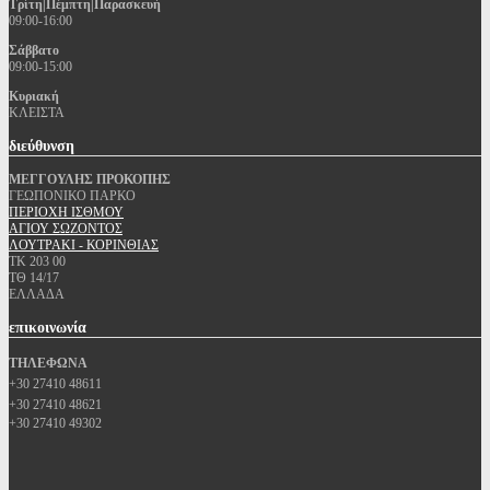
Τρίτη|Πέμπτη|Παρασκευή
09:00-16:00
Σάββατο
09:00-15:00
Κυριακή
ΚΛΕΙΣΤΑ
διεύθυνση
ΜΕΓΓΟΥΛΗΣ ΠΡΟΚΟΠΗΣ
ΓΕΩΠΟΝΙΚΟ ΠΑΡΚΟ
ΠΕΡΙΟΧΗ ΙΣΘΜΟΥ
ΑΓΙΟΥ ΣΩΖΟΝΤΟΣ
ΛΟΥΤΡΑΚΙ - ΚΟΡΙΝΘΙΑΣ
ΤΚ 203 00
ΤΘ 14/17
ΕΛΛΑΔΑ
επικοινωνία
ΤΗΛΕΦΩΝΑ
+30 27410 48611
+30 27410 48621
+30 27410 49302