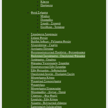
Κάκτοι
Παχύφυτα
Φυτά Σχήματα
Μπάλες
Πυραμίδες
Σπιράλ - Στριφτά
Ελεύθερα - Τοπιάρια
Σπορόφυτα Λαχανικών
Σπόροι Φυτών
Βολβοί Ανθεων - Ριζώματα Φυτών
Χλοοτάπητας - Γκαζόν
Αυτόματο Πότισμα
Φυτοπροστατευτικά Προϊόντα - Φυτοφάρμακα
Βιολογικά Σκευάσματα - Οικολογικά Φάρμακα
Λιπάσματα - Ορμόνες
Φάρμακα Υγειονομικής Σημασίας
Προστατευτικά Είδη Εργασίας
Είδη Φυτωρίου - Ανθοπωλείου
Οικολογικά Δοχεία - Πυρίμαχα Σκεύη
Μηχανήματα Κήπου
Ψεκαστικά Συγκροτήματα
Ψεκαστήρες
Μηχανήματα Ελαιοκομίας
Μουσαμάδες - Δίχτυα - Πανιά
Γλάστρες - Φερ Φορζέ
Εργαλεία - Είδη Κήπου
Χώματα - Βελτιωτικά εδάφους
Εμποτισμένη ξυλεία κήπου