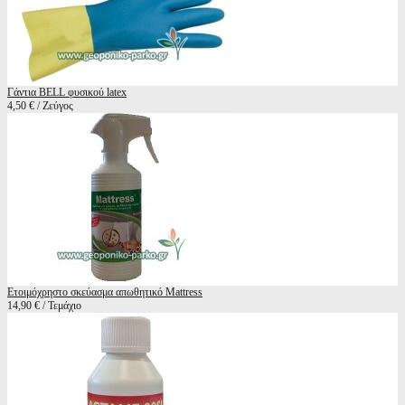
Γάντια BELL φυσικού latex
4,50 € / Ζεύγος
Ετοιμόχρηστο σκεύασμα απωθητικό Mattress
14,90 € / Τεμάχιο