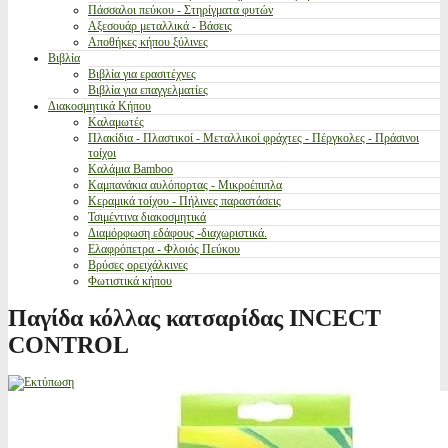
Πάσσαλοι πεύκου - Στηρίγματα φυτών
Αξεσουάρ μεταλλικά - Βάσεις
Αποθήκες κήπου ξύλινες
Βιβλία
Βιβλία για ερασιτέχνες
Βιβλία για επαγγελματίες
Διακοσμητικά Κήπου
Καλαμωτές
Πλακίδια - Πλαστικοί - Μεταλλικοί φράχτες - Πέργκολες - Πράσινοι
τοίχοι
Καλάμια Bamboo
Καμπανάκια αυλόπορτας - Μικροέπιπλα
Κεραμικά τοίχου - Πήλινες παραστάσεις
Τσιμέντινα διακοσμητικά
Διαμόρφωση εδάφους -διαχωριστικά.
Ελαφρόπετρα - Φλοιός Πεύκου
Βρύσες ορειχάλκινες
Φωτιστικά κήπου
Παγίδα κόλλας κατσαρίδας INCECT
CONTROL