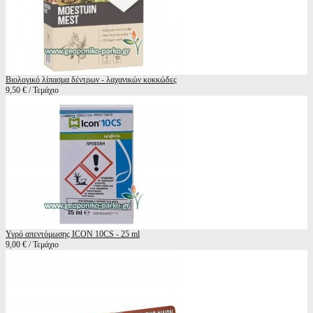
Βιολογικό λίπασμα δέντρων - λαχανικών κοκκώδες
9,50 € / Τεμάχιο
Υγρό απεντόμωσης ICON 10CS - 25 ml
9,00 € / Τεμάχιο