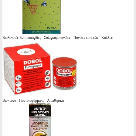
Βιολογικές Εντομοπαγίδες - Σαλιγκαροπαγίδες - Παγίδες ερπετών - Κόλλες
Βιοκτόνα - Ποντικοφάρμακα - Απωθητικά