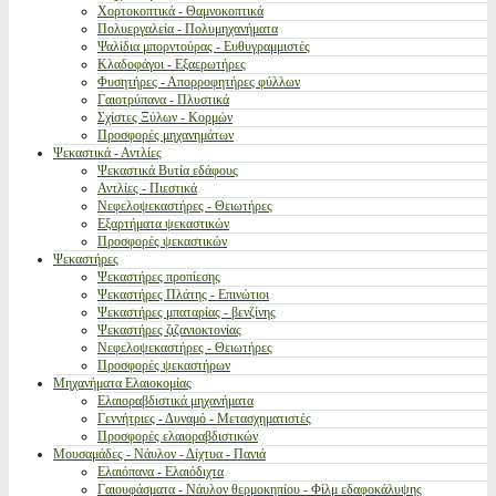
Χορτοκοπτικά - Θαμνοκοπτικά
Πολυεργαλεία - Πολυμηχανήματα
Ψαλίδια μπορντούρας - Ευθυγραμμιστές
Κλαδοφάγοι - Εξαερωτήρες
Φυσητήρες - Απορροφητήρες φύλλων
Γαιοτρύπανα - Πλυστικά
Σχίστες Ξύλων - Κορμών
Προσφορές μηχανημάτων
Ψεκαστικά - Αντλίες
Ψεκαστικά Βυτία εδάφους
Αντλίες - Πιεστικά
Νεφελοψεκαστήρες - Θειωτήρες
Εξαρτήματα ψεκαστικών
Προσφορές ψεκαστικών
Ψεκαστήρες
Ψεκαστήρες προπίεσης
Ψεκαστήρες Πλάτης - Επινώτιοι
Ψεκαστήρες μπαταρίας - βενζίνης
Ψεκαστήρες ζιζανιοκτονίας
Νεφελοψεκαστήρες - Θειωτήρες
Προσφορές ψεκαστήρων
Μηχανήματα Ελαιοκομίας
Ελαιοραβδιστικά μηχανήματα
Γεννήτριες - Δυναμό - Μετασχηματιστές
Προσφορές ελαιοραβδιστικών
Μουσαμάδες - Νάυλον - Δίχτυα - Πανιά
Ελαιόπανα - Ελαιόδιχτα
Γαιουφάσματα - Νάυλον θερμοκηπίου - Φίλμ εδαφοκάλυψης