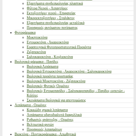
Εξαρτήματα συνδεσμολογίας πλαστικά
Φίλτρα Νερού - Λιπαντήρες
Εκτοξευτήρες νερού - Επιφανείας
Μικροεκτοξευτήρες - Σταλάκτες
Εξαρτήματα συνδεσμολογίας μεταλλικά
Προσφορές αυτόματου ποτίσματος
Φυτοφάρμακα
Μυκητοκτόνα
Εντομοκτόνα - Ακαρεοκτόνα
Ερασιτεχνικά Φυτοπροστατευτικά Προιόντα
Ζιζανιοκτόνα
Σαλιγκαροκτόνα - Κοχλιοκτόνα
Βιολογικά φάρμακα - Παγίδες
Βιολογικά Λιπάσματα
Βιολογικά Εντομοκτόνα - Ακαρεοκτόνα - Σαλιγκαροκτόνα
Βιολογικά προιόντα προστασίας
Βιολογικά Μυκητοκτόνα - Ζιζανιοκτόνα
Βιολογικές Φυτικές Ορμόνες
Βιολογικές Εντομοπαγίδες - Σαλιγκαροπαγίδες - Παγίδες ερπετών -
Κόλλες
Σκευάσματα βιολογικά για απεντομώσεις
Λιπάσματα - Ορμόνες
Κοκκώδη χημικά λιπάσματα
Λιπάσματα υδατοδιαλυτά διαφυλλικά
Ρυθμιστές ανάπτυξης - Ορμόνες
Βελτιωτικά φυτών
Προσφορές λιπασμάτων
Βιοκτόνα - Ποντικοφάρμακα - Απωθητικά