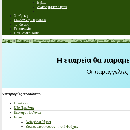
Βιβλία
Διακοσμητικά Κήπου
Χονδρική
Γεωπονικές Συμβουλές
Τα νέα μας
Επικοινωνία
Που βρισκόμαστε
Αρχική
»
Προϊόντα
»
Κατηγορίες Προϊόντων...
»
Βιολογικά Σκευάσματα - Οικολογικά Φά
Η εταιρεία θα παραμε
Οι παραγγελίες
κατηγορίες
προιόντων
Προσφορές
Νέα Προϊόντα
Επίκαιρα Προϊόντα
Θάμνοι
Ανθοφόροι θάμνοι
Θάμνοι μπορντούρας - Φυτά Φράχτες