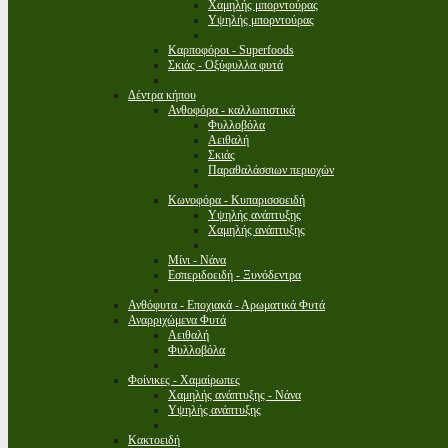
Χαμηλής μπορντούρας
Υψηλής μπορντούρας
Καρποφόροι - Superfoods
Σκιάς - Οξύφυλλα φυτά
Δέντρα κήπου
Ανθοφόρα - καλλωπιστικά
Φυλλοβόλα
Αειθαλή
Σκιάς
Παραθαλάσσιων περιοχών
Κωνοφόρα - Κυπαρισσοειδή
Υψηλής ανάπτυξης
Χαμηλής ανάπτυξης
Μίνι - Νάνα
Εσπεριδοειδή - Ξυνόδεντρα
Ανθόφυτα - Εποχιακά - Αρωματικά Φυτά
Αναρριχώμενα Φυτά
Αειθαλή
Φυλλοβόλα
Φοίνικες - Χαμαίρωπες
Χαμηλής ανάπτυξης - Νάνα
Υψηλής ανάπτυξης
Κακτοειδή