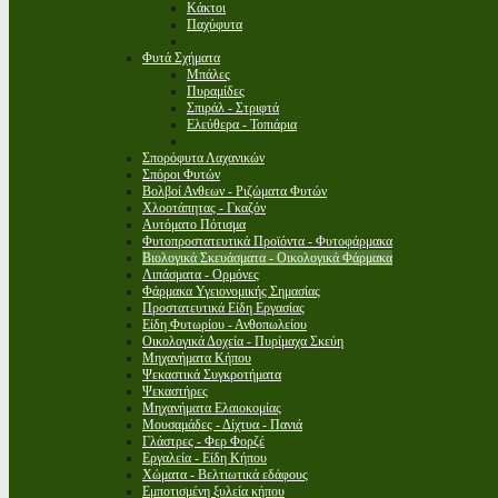
Κάκτοι
Παχύφυτα
Φυτά Σχήματα
Μπάλες
Πυραμίδες
Σπιράλ - Στριφτά
Ελεύθερα - Τοπιάρια
Σπορόφυτα Λαχανικών
Σπόροι Φυτών
Βολβοί Ανθεων - Ριζώματα Φυτών
Χλοοτάπητας - Γκαζόν
Αυτόματο Πότισμα
Φυτοπροστατευτικά Προϊόντα - Φυτοφάρμακα
Βιολογικά Σκευάσματα - Οικολογικά Φάρμακα
Λιπάσματα - Ορμόνες
Φάρμακα Υγειονομικής Σημασίας
Προστατευτικά Είδη Εργασίας
Είδη Φυτωρίου - Ανθοπωλείου
Οικολογικά Δοχεία - Πυρίμαχα Σκεύη
Μηχανήματα Κήπου
Ψεκαστικά Συγκροτήματα
Ψεκαστήρες
Μηχανήματα Ελαιοκομίας
Μουσαμάδες - Δίχτυα - Πανιά
Γλάστρες - Φερ Φορζέ
Εργαλεία - Είδη Κήπου
Χώματα - Βελτιωτικά εδάφους
Εμποτισμένη ξυλεία κήπου