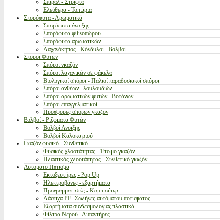
Σπιράλ - Στριφτά
Ελεύθερα - Τοπιάρια
Σπορόφυτα - Αρωματικά
Σπορόφυτα άνοιξης
Σπορόφυτα φθινοπώρου
Σπορόφυτα αρωματικών
Λαχανόκηπος - Κόνδυλοι - Βολβοί
Σπόροι Φυτών
Σπόροι γκαζόν
Σπόροι λαχανικών σε φάκελα
Βιολογικοί σπόροι - Παλιοί παραδοσιακοί σπόροι
Σπόροι ανθέων - λουλουδιών
Σπόροι αρωματικών φυτών - Βοτάνων
Σπόροι επαγγελματικοί
Προσφορές σπόρων γκαζόν
Βολβοί - Ριζώματα Φυτών
Βολβοί Ανοιξης
Βολβοί Καλοκαιριού
Γκαζόν φυσικό - Συνθετικό
Φυσικός χλοοτάπητας - Έτοιμο γκαζόν
Πλαστικός χλοοτάπητας - Συνθετικό γκαζόν
Αυτόματο Πότισμα
Εκτοξευτήρες - Pop Up
Ηλεκτροβάνες - εξαρτήματα
Προγραμματιστές - Κομπιούτερ
Λάστιχα PE- Σωλήνες αυτόματου ποτίσματος
Εξαρτήματα συνδεσμολογίας πλαστικά
Φίλτρα Νερού - Λιπαντήρες