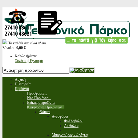
Το καλάθι σας είναι άδειο.
Σύνολο :
0,00 €
Καλώς ήρθατε
Σύνδεση | Εγγραφή
Αρχική
Η εταιρεία
Προϊόντα
Προσφορές...
Νέα Προϊόντα...
Επίκαιρα προϊόντα
Κατηγορίες Προϊόντων...
Θάμνοι
Ανθοφόροι
Φυλλοβόλοι
Αειθαλείς
Μπορντούρας - Φράχτες