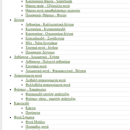
Καρποφόροι θάμνοι - Superfoods
Θάμνοι σκιάς - Οξύφυλλα φυτά
Θάμνοι φυτά παραθαλάσσιων περιοχών
Προσφορές Θάμνων - Φυτών
Δέντρα
Ανθοφόρα - Καλλωπιστικά δέντρα
Κωνοφόρα - Κυπαρισσοειδή
Καρποφόρα - Οπωροφόρα δέντρα
Εσπεριδοειδή - Ξυνόδεντρα
Μίνι - Νάνα δεντράκια
Τροπικά φυτά - δένδρα
Προσφορές Δέντρων
Ανθόφυτα - Αρωματικά - Ετήσια
Ανθόφυτα - Πολυετή ανθοφόρα
Εποχιακά φυτά
Αρωματικά φυτά - Φαρμακευτικά - Βότανα
Αναρριχώμενα φυτά
Αειθαλή αναρριχώμενα φυτά
Φυλλοβόλα αναρριχώμενα φυτά
Φοίνικες - Χαμαίρωπες
Φοινικοειδή υψηλής ανάπτυξης
Φοίνικες νάνοι - χαμηλής ανάπτυξης
Κακτοειδή
Κάκτοι
Παχύφυτα
Φυτά Σχήματα
Φυτά Μπάλες
Πυραμίδες φυτά