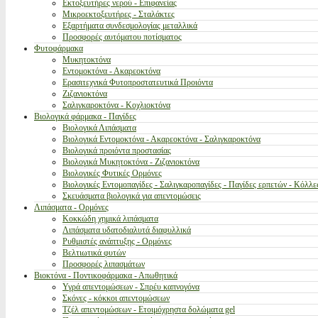
Εκτοξευτήρες νερού - Επιφανείας
Μικροεκτοξευτήρες - Σταλάκτες
Εξαρτήματα συνδεσμολογίας μεταλλικά
Προσφορές αυτόματου ποτίσματος
Φυτοφάρμακα
Μυκητοκτόνα
Εντομοκτόνα - Ακαρεοκτόνα
Ερασιτεχνικά Φυτοπροστατευτικά Προιόντα
Ζιζανιοκτόνα
Σαλιγκαροκτόνα - Κοχλιοκτόνα
Βιολογικά φάρμακα - Παγίδες
Βιολογικά Λιπάσματα
Βιολογικά Εντομοκτόνα - Ακαρεοκτόνα - Σαλιγκαροκτόνα
Βιολογικά προιόντα προστασίας
Βιολογικά Μυκητοκτόνα - Ζιζανιοκτόνα
Βιολογικές Φυτικές Ορμόνες
Βιολογικές Εντομοπαγίδες - Σαλιγκαροπαγίδες - Παγίδες ερπετών - Κόλλε
Σκευάσματα βιολογικά για απεντομώσεις
Λιπάσματα - Ορμόνες
Κοκκώδη χημικά λιπάσματα
Λιπάσματα υδατοδιαλυτά διαφυλλικά
Ρυθμιστές ανάπτυξης - Ορμόνες
Βελτιωτικά φυτών
Προσφορές λιπασμάτων
Βιοκτόνα - Ποντικοφάρμακα - Απωθητικά
Υγρά απεντομώσεων - Σπρέυ καπνογόνα
Σκόνες - κόκκοι απεντομώσεων
Τζέλ απεντομώσεων - Ετοιμόχρηστα δολώματα gel