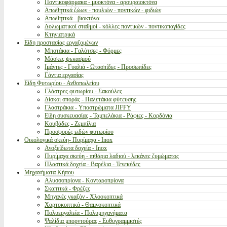
Ποντικοφάρμακα - μυοκτόνα - αρουραιοκτόνα
Απωθητικά ζώων - πουλιών - ποντικών - φιδιών
Απωθητικά - βιοκτόνα
Δολωματικοί σταθμοί - κόλλες ποντικών - ποντικοπαγίδες
Κτηνιατρικά
Είδη προστασίας εργαζομένων
Μποτάκια - Γαλότσες - Φόρμες
Μάσκες ψεκασμού
Ιμάντες - Γυαλιά - Ωτασπίδες - Προσωπίδες
Γάντια εργασίας
Είδη Φυτωρίου - Ανθοπωλείου
Γλάστρες φυτωρίου - Σακούλες
Δίσκοι σποράς - Παλετάκια φύτευσης
Γλαστράκια - Υποστρώματα JIFFY
Είδη συσκευασίας - Ταμπελάκια - Ράφιες - Κορδόνια
Κουβάδες - Ζεμπίλια
Προσφορές ειδών φυτωρίου
Οικολογικά σκεύη- Πυρίμαχα - Inox
Ανοξείδωτα δοχεία - Inox
Πυρίμαχα σκεύη - πιθάρια λαδιού - λεκάνες ζυμώματος
Πλαστικά δοχεία - Βαρέλια - Τενεκέδες
Μηχανήματα Κήπου
Αλυσσοπρίονα - Κονταροπρίονα
Σκαπτικά - Φρέζες
Μηχανές γκαζόν - Χλοοκοπτικά
Χορτοκοπτικά - Θαμνοκοπτικά
Πολυεργαλεία - Πολυμηχανήματα
Ψαλίδια μπορντούρας - Ευθυγραμμιστές