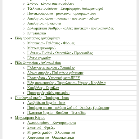
Σκόνες - κόκκοι απεντομώσεων
Τζέλ απεντομώσεων - Ετοιμόχρηστα δολώματα gel
Ποντικοφάρμακα - μυοκτόνα - αρουραιοκτόνα
Απωθητικά ζώων - πουλιών - ποντικών - φιδιών
Απωθητικά - βιοκτόνα
Δολωματικοί σταθμοί - κόλλες ποντικών - ποντικοπαγίδες
Κτηνιατρικά
Είδη προστασίας εργαζομένων
Μποτάκια - Γαλότσες - Φόρμες
Μάσκες ψεκασμού
Ιμάντες - Γυαλιά - Ωτασπίδες - Προσωπίδες
Γάντια εργασίας
Είδη Φυτωρίου - Ανθοπωλείου
Γλάστρες φυτωρίου - Σακούλες
Δίσκοι σποράς - Παλετάκια φύτευσης
Γλαστράκια - Υποστρώματα JIFFY
Είδη συσκευασίας - Ταμπελάκια - Ράφιες - Κορδόνια
Κουβάδες - Ζεμπίλια
Προσφορές ειδών φυτωρίου
Οικολογικά σκεύη- Πυρίμαχα - Inox
Ανοξείδωτα δοχεία - Inox
Πυρίμαχα σκεύη - πιθάρια λαδιού - λεκάνες ζυμώματος
Πλαστικά δοχεία - Βαρέλια - Τενεκέδες
Μηχανήματα Κήπου
Αλυσσοπρίονα - Κονταροπρίονα
Σκαπτικά - Φρέζες
Μηχανές γκαζόν - Χλοοκοπτικά
Χορτοκοπτικά - Θαμνοκοπτικά