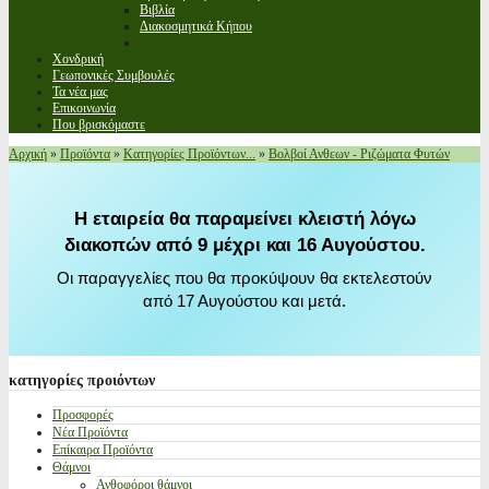
Βιβλία
Διακοσμητικά Κήπου
Χονδρική
Γεωπονικές Συμβουλές
Τα νέα μας
Επικοινωνία
Που βρισκόμαστε
Αρχική
»
Προϊόντα
»
Κατηγορίες Προϊόντων...
»
Βολβοί Ανθεων - Ριζώματα Φυτών
Η εταιρεία θα παραμείνει κλειστή λόγω
διακοπών από 9 μέχρι και 16 Αυγούστου.
Οι παραγγελίες που θα προκύψουν θα εκτελεστούν
από 17 Αυγούστου και μετά.
κατηγορίες
προιόντων
Προσφορές
Νέα Προϊόντα
Επίκαιρα Προϊόντα
Θάμνοι
Ανθοφόροι θάμνοι