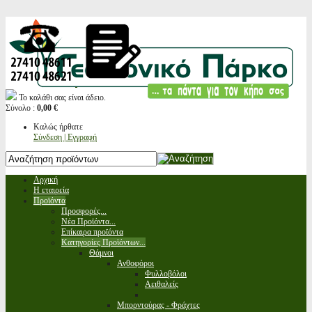
Το καλάθι σας είναι άδειο.
Σύνολο :
0,00 €
Καλώς ήρθατε
Σύνδεση | Εγγραφή
Αρχική
Η εταιρεία
Προϊόντα
Προσφορές...
Νέα Προϊόντα...
Επίκαιρα προϊόντα
Κατηγορίες Προϊόντων...
Θάμνοι
Ανθοφόροι
Φυλλοβόλοι
Αειθαλείς
Μπορντούρας - Φράχτες