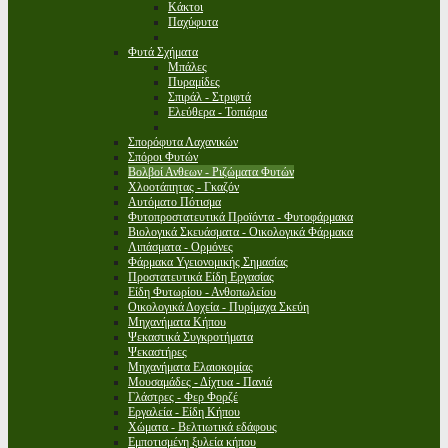
Κάκτοι
Παχύφυτα
Φυτά Σχήματα
Μπάλες
Πυραμίδες
Σπιράλ - Στριφτά
Ελεύθερα - Τοπιάρια
Σπορόφυτα Λαχανικών
Σπόροι Φυτών
Βολβοί Ανθεων - Ριζώματα Φυτών
Χλοοτάπητας - Γκαζόν
Αυτόματο Πότισμα
Φυτοπροστατευτικά Προϊόντα - Φυτοφάρμακα
Βιολογικά Σκευάσματα - Οικολογικά Φάρμακα
Λιπάσματα - Ορμόνες
Φάρμακα Υγειονομικής Σημασίας
Προστατευτικά Είδη Εργασίας
Είδη Φυτωρίου - Ανθοπωλείου
Οικολογικά Δοχεία - Πυρίμαχα Σκεύη
Μηχανήματα Κήπου
Ψεκαστικά Συγκροτήματα
Ψεκαστήρες
Μηχανήματα Ελαιοκομίας
Μουσαμάδες - Δίχτυα - Πανιά
Γλάστρες - Φερ Φορζέ
Εργαλεία - Είδη Κήπου
Χώματα - Βελτιωτικά εδάφους
Εμποτισμένη ξυλεία κήπου