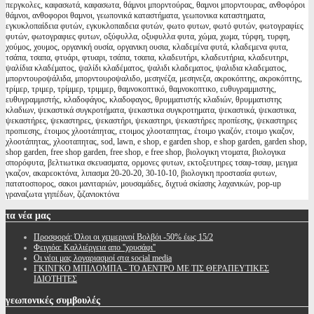
περγκολες, καφασωτά, καφασωτα, θάμνοι μπορντούρας, θαμνοι μπορντουρας, ανθοφόροι
θάμνοι, ανθοφοροι θαμνοι, γεωπονικά καταστήματα, γεωπονικα καταστηματα,
εγκυκλοπαίδεια φυτών, εγκυκλοπαιδεια φυτών, φωτο φυτων, φωτό φυτών, φωτογραφίες
φυτών, φωτογραφιες φυτων, οξύφυλλα, οξυφυλλα φυτα, χώμα, χωμα, τύρφη, τυρφη,
χούμος, χουμος, οργανική ουσία, οργανικη ουσια, κλαδεμένα φυτά, κλαδεμενα φυτα,
τσάπα, τσαπα, φτυάρι, φτυαρι, τσάπα, τσαπα, κλαδευτήρι, κλαδευτήρια, κλαδευτηρι,
ψαλίδια κλαδέματος, ψαλίδι κλαδέματος, ψαλιδι κλαδεματος, ψαλιδια κλαδεματος,
μπορντουροψάλιδα, μπορντουροψαλιδο, μεσηνέζα, μεσηνεζα, ακροκόπτης, ακροκόπτης,
τρίμερ, τριμερ, τρίμμερ, τριμμερ, θαμνοκοπτικό, θαμνοκοπτικο, ευθυγραμμιστης,
ευθυγραμμιστής, κλαδοφάγος, κλαδοφαγος, θρυμματιστής κλαδιών, θρυμματιστης
κλαδιων, ψεκαστικά συγκροτήματα, ψεκαστικα συγκροτηματα, ψεκαστικά, ψεκαστικα,
ψεκαστήρες, ψεκαστηρες, ψεκαστήρι, ψεκαστηρι, ψεκαστήρες προπίεσης, ψεκαστηρες
προπιεσης, έτοιμος χλοοτάπητας, ετοιμος χλοοταπητας, έτοιμο γκαζόν, ετοιμο γκαζον,
χλοοτάπητας, χλοοταπητας, sod, lawn, e shop, e garden shop, e shop garden, garden shop,
shop garden, free shop garden, free shop, e free shop, βιολογικη ντοματα, βιολογικα
σπορόφυτα, βελτιωτικα σκευασματα, ορμονες φυτων, εκτοξευτηρες τσαφ-τσαφ, μειγμα
γκαζον, ακαρεοκτόνα, λιπασμα 20-20-20, 30-10-10, βιολογικη προστασία φυτων,
πατατοσπορος, σακοι μανιταριών, μουσαμάδες, διχτυά σκίασης λαχανικών, pop-up
γραναζωτα γηπέδων, ζιζανιοκτόνα
τα
νέα μας
Προσφορά: Όλοι οι χειμερινοί Βολβόι -50% έως 15/2
Φειγιόα: Καλλιέργεια απο ''χρυσάφι''
Oι νέοι μας λογαριασμοί στα social media
ΓΚΙΝΓΚΟ ΜΠΙΛΟΜΠΑ - ΤΟ ΔΕΝΤΡΟ ΜΕ ΤΙΣ ΘΕΡΑΠΕΥΤΙΚΕΣ
ΙΔΙΟΤΗΤΕΣ
γεωπονικές
συμβουλές