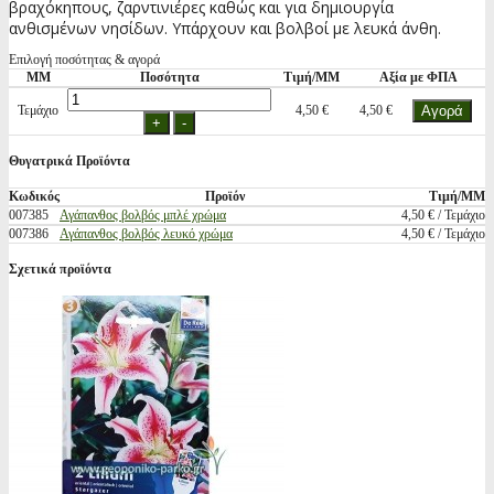
βραχόκηπους, ζαρντινιέρες καθώς και για δημιουργία
ανθισμένων νησίδων. Υπάρχουν και βολβοί με λευκά άνθη.
Επιλογή ποσότητας & αγορά
ΜΜ
Ποσότητα
Τιμή/ΜΜ
Αξία με ΦΠΑ
Τεμάχιο
4,50 €
4,50 €
Θυγατρικά Προϊόντα
Κωδικός
Προϊόν
Τιμή/ΜΜ
007385
Αγάπανθος βολβός μπλέ χρώμα
4,50 € / Τεμάχιο
007386
Αγάπανθος βολβός λευκό χρώμα
4,50 € / Τεμάχιο
Σχετικά προϊόντα