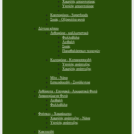
Χαμηλής μπορντούρας
Υψηλής μπορντούρας
Καρποφόροι - Superfoods
Σκιάς - Οξύφυλλα φυτά
Δέντρα κήπου
Ανθοφόρα - καλλωπιστικά
Φυλλοβόλα
Αειθαλή
Σκιάς
Παραθαλάσσιων περιοχών
Κωνοφόρα - Κυπαρισσοειδή
Υψηλής ανάπτυξης
Χαμηλής ανάπτυξης
Μίνι - Νάνα
Εσπεριδοειδή - Ξυνόδεντρα
Ανθόφυτα - Εποχιακά - Αρωματικά Φυτά
Αναρριχώμενα Φυτά
Αειθαλή
Φυλλοβόλα
Φοίνικες - Χαμαίρωπες
Χαμηλής ανάπτυξης - Νάνα
Υψηλής ανάπτυξης
Κακτοειδή