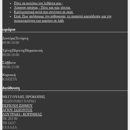
Πότε να φυτέψω την λεβάντα μου ;
Λίπανση πατάτας - Πότε και πώς γίνεται.
Καλλωπιστικά φυτά που αντέχουν σε σκιά.
Ελιά: Πως αυξάνουμε την ανθοφορία, το ποσοστό καρπόδεσης και την
περιεκτικότητα των καρπών σε λάδι
ωράριο
Δευτέρα|Τετάρτη
09:00-16:00
Τρίτη|Πέμπτη|Παρασκευή
09:00-16:00
Σάββατο
09:00-15:00
Κυριακή
ΚΛΕΙΣΤΑ
διεύθυνση
ΜΕΓΓΟΥΛΗΣ ΠΡΟΚΟΠΗΣ
ΓΕΩΠΟΝΙΚΟ ΠΑΡΚΟ
ΠΕΡΙΟΧΗ ΙΣΘΜΟΥ
ΑΓΙΟΥ ΣΩΖΟΝΤΟΣ
ΛΟΥΤΡΑΚΙ - ΚΟΡΙΝΘΙΑΣ
ΤΚ 203 00
ΤΘ 14/17
ΕΛΛΑΔΑ