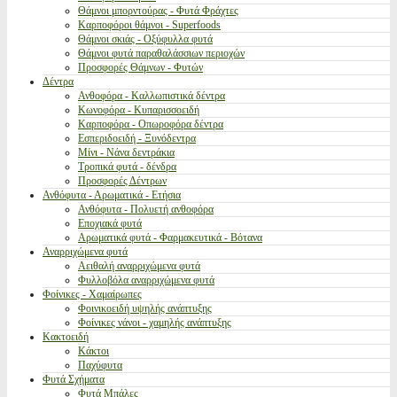
Θάμνοι μπορντούρας - Φυτά Φράχτες
Καρποφόροι θάμνοι - Superfoods
Θάμνοι σκιάς - Οξύφυλλα φυτά
Θάμνοι φυτά παραθαλάσσιων περιοχών
Προσφορές Θάμνων - Φυτών
Δέντρα
Ανθοφόρα - Καλλωπιστικά δέντρα
Κωνοφόρα - Κυπαρισσοειδή
Καρποφόρα - Οπωροφόρα δέντρα
Εσπεριδοειδή - Ξυνόδεντρα
Μίνι - Νάνα δεντράκια
Τροπικά φυτά - δένδρα
Προσφορές Δέντρων
Ανθόφυτα - Αρωματικά - Ετήσια
Ανθόφυτα - Πολυετή ανθοφόρα
Εποχιακά φυτά
Αρωματικά φυτά - Φαρμακευτικά - Βότανα
Αναρριχώμενα φυτά
Αειθαλή αναρριχώμενα φυτά
Φυλλοβόλα αναρριχώμενα φυτά
Φοίνικες - Χαμαίρωπες
Φοινικοειδή υψηλής ανάπτυξης
Φοίνικες νάνοι - χαμηλής ανάπτυξης
Κακτοειδή
Κάκτοι
Παχύφυτα
Φυτά Σχήματα
Φυτά Μπάλες