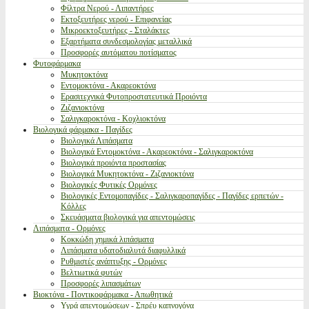
Φίλτρα Νερού - Λιπαντήρες
Εκτοξευτήρες νερού - Επιφανείας
Μικροεκτοξευτήρες - Σταλάκτες
Εξαρτήματα συνδεσμολογίας μεταλλικά
Προσφορές αυτόματου ποτίσματος
Φυτοφάρμακα
Μυκητοκτόνα
Εντομοκτόνα - Ακαρεοκτόνα
Ερασιτεχνικά Φυτοπροστατευτικά Προιόντα
Ζιζανιοκτόνα
Σαλιγκαροκτόνα - Κοχλιοκτόνα
Βιολογικά φάρμακα - Παγίδες
Βιολογικά Λιπάσματα
Βιολογικά Εντομοκτόνα - Ακαρεοκτόνα - Σαλιγκαροκτόνα
Βιολογικά προιόντα προστασίας
Βιολογικά Μυκητοκτόνα - Ζιζανιοκτόνα
Βιολογικές Φυτικές Ορμόνες
Βιολογικές Εντομοπαγίδες - Σαλιγκαροπαγίδες - Παγίδες ερπετών -
Κόλλες
Σκευάσματα βιολογικά για απεντομώσεις
Λιπάσματα - Ορμόνες
Κοκκώδη χημικά λιπάσματα
Λιπάσματα υδατοδιαλυτά διαφυλλικά
Ρυθμιστές ανάπτυξης - Ορμόνες
Βελτιωτικά φυτών
Προσφορές λιπασμάτων
Βιοκτόνα - Ποντικοφάρμακα - Απωθητικά
Υγρά απεντομώσεων - Σπρέυ καπνογόνα