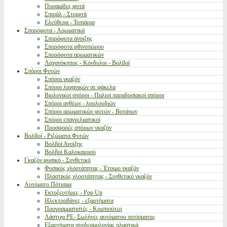
Πυραμίδες φυτά
Σπιράλ - Στριφτά
Ελεύθερα - Τοπιάρια
Σπορόφυτα - Αρωματικά
Σπορόφυτα άνοιξης
Σπορόφυτα φθινοπώρου
Σπορόφυτα αρωματικών
Λαχανόκηπος - Κόνδυλοι - Βολβοί
Σπόροι Φυτών
Σπόροι γκαζόν
Σπόροι λαχανικών σε φάκελα
Βιολογικοί σπόροι - Παλιοί παραδοσιακοί σπόροι
Σπόροι ανθέων - λουλουδιών
Σπόροι αρωματικών φυτών - Βοτάνων
Σπόροι επαγγελματικοί
Προσφορές σπόρων γκαζόν
Βολβοί - Ριζώματα Φυτών
Βολβοί Ανοιξης
Βολβοί Καλοκαιριού
Γκαζόν φυσικό - Συνθετικό
Φυσικός χλοοτάπητας - Έτοιμο γκαζόν
Πλαστικός χλοοτάπητας - Συνθετικό γκαζόν
Αυτόματο Πότισμα
Εκτοξευτήρες - Pop Up
Ηλεκτροβάνες - εξαρτήματα
Προγραμματιστές - Κομπιούτερ
Λάστιχα PE- Σωλήνες αυτόματου ποτίσματος
Εξαρτήματα συνδεσμολογίας πλαστικά