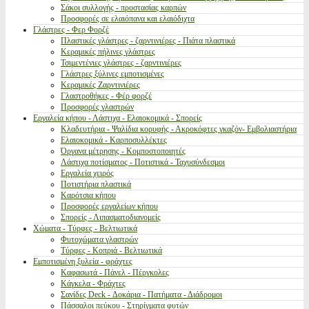
Σάκοι συλλογής - προστασίας καρπών
Προσφορές σε ελαιόπανα και ελαιόδιχτα
Γλάστρες - Φερ Φορζέ
Πλαστικές γλάστρες - ζαρντινιέρες - Πιάτα πλαστικά
Κεραμικές πήλινες γλάστρες
Τσιμεντένιες γλάστρες - ζαρντινιέρες
Γλάστρες ξύλινες εμποτισμένες
Κεραμικές Ζαρντινιέρες
Γλαστροθήκες - Φέρ φορζέ
Προσφορές γλαστρών
Εργαλεία κήπου - Λάστιχα - Ελαιοκομικά - Σπορείς
Κλαδευτήρια - Ψαλίδια κορυφής - Ακροκόφτες γκαζόν- Εμβολιαστήρια
Ελαιοκομικά - Καρποσυλλέκτες
Όργανα μέτρησης - Κομποστοποιητές
Λάστιχα ποτίσματος - Ποτιστικά - Ταχυσύνδεσμοι
Εργαλεία χειρός
Ποτιστήρια πλαστικά
Καρότσια κήπου
Προσφορές εργαλείων κήπου
Σπορείς - Λιπασματοδιανομείς
Χώματα - Τύρφες - Βελτιωτικά
Φυτοχώματα γλαστρών
Τύρφες - Κοπριά - Βελτιωτικά
Εμποτισμένη ξυλεία - φράχτες
Καφασωτά - Πάνελ - Πέργκολες
Κάγκελα - Φράχτες
Σανίδες Deck - Δοκάρια - Πατήματα - Διάδρομοι
Πάσσαλοι πεύκου - Στηρίγματα φυτών