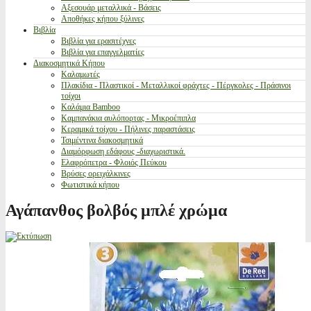
Αξεσουάρ μεταλλικά - Βάσεις
Αποθήκες κήπου ξύλινες
Βιβλία
Βιβλία για ερασιτέχνες
Βιβλία για επαγγελματίες
Διακοσμητικά Κήπου
Καλαμωτές
Πλακίδια - Πλαστικοί - Μεταλλικοί φράχτες - Πέργκολες - Πράσινοι
τοίχοι
Καλάμια Bamboo
Καμπανάκια αυλόπορτας - Μικροέπιπλα
Κεραμικά τοίχου - Πήλινες παραστάσεις
Τσιμέντινα διακοσμητικά
Διαμόρφωση εδάφους -διαχωριστικά.
Ελαφρόπετρα - Φλοιός Πεύκου
Βρύσες ορειχάλκινες
Φωτιστικά κήπου
Αγάπανθος βολβός μπλέ χρώμα