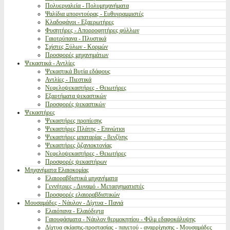
Πολυεργαλεία - Πολυμηχανήματα
Ψαλίδια μπορντούρας - Ευθυγραμμιστές
Κλαδοφάγοι - Εξαερωτήρες
Φυσητήρες - Απορροφητήρες φύλλων
Γαιοτρύπανα - Πλυστικά
Σχίστες Ξύλων - Κορμών
Προσφορές μηχανημάτων
Ψεκαστικά - Αντλίες
Ψεκαστικά Βυτία εδάφους
Αντλίες - Πιεστικά
Νεφελοψεκαστήρες - Θειωτήρες
Εξαρτήματα ψεκαστικών
Προσφορές ψεκαστικών
Ψεκαστήρες
Ψεκαστήρες προπίεσης
Ψεκαστήρες Πλάτης - Επινώτιοι
Ψεκαστήρες μπαταρίας - βενζίνης
Ψεκαστήρες ζιζανιοκτονίας
Νεφελοψεκαστήρες - Θειωτήρες
Προσφορές ψεκαστήρων
Μηχανήματα Ελαιοκομίας
Ελαιοραβδιστικά μηχανήματα
Γεννήτριες - Δυναμό - Μετασχηματιστές
Προσφορές ελαιοραβδιστικών
Μουσαμάδες - Νάυλον - Δίχτυα - Πανιά
Ελαιόπανα - Ελαιόδιχτα
Γαιουφάσματα - Νάυλον θερμοκηπίου - Φίλμ εδαφοκάλυψης
Δίχτυα σκίασης-προστασίας - παγετού - αναρρίχησης - Μουσαμάδες