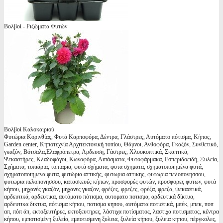
Βολβοί - Ριζώματα Φυτών
Βολβοί Καλοκαιριού
Φυτώρια Κορινθίας, Φυτά Καρποφόρα, Δέντρα, Γλάστρες, Αυτόματο πότισμα, Κήπος,
Garden center, Κηποτεχνία Αρχιτεκτονική τοπίου, Θάμνοι, Ανθοφόρα, Γκαζόν, Συνθετικό,
γκαζόν, Βότσαλα,Ελαφρόπετρα, Αρδευση, Γάστρες, Χλοοκοπτικά, Σκαπτικά,
Ψεκαστήρες, Κλαδοφάγοι, Κωνοφόρα, Λιπάσματα, Φυτοφάρμακα, Εσπεριδοειδή, Ξυλεία,
Σχήματα, τοπιάρια, τοπιαρια, φυτά σχήματα, φυτα σχηματα, σχηματοποιημένα φυτά,
σχηματοποιημενα φυτα, φυτώρια αττικής, φυτωρια αττικης, φυτωρια πελοπονησσου,
φυτωρια πελοπονησσου, κατασκευές κήπων, προσφορές φυτών, προσφορες φυτων, φυτά
κήπου, μηχανές γκαζόν, μηχανες γκαζον, φρέζες, φρεζες, φρέζα, φρεζα, ψεκαστικά,
αρδευτικά, αρδευτικα, αυτόματο πότισμα, αυτοματο ποτισμα, αρδευτικά δίκτυα,
αρδευτικα δικτυα, πότισμα κήπου, ποτισμα κηπου, αυτόματα ποτιστικά, μπέκ, μπεκ, ποπ
απ, πόπ άπ, εκτοξευτήρες, εκτοξευτηρες, λάστιχα ποτίσματος, λαστιχα ποτισματος, κέντρα
κήπου, εμποτισμένη ξυλεία, εμποτισμενη ξυλεια, ξυλεία κήπου, ξυλεια κηπου, πέργκολες,