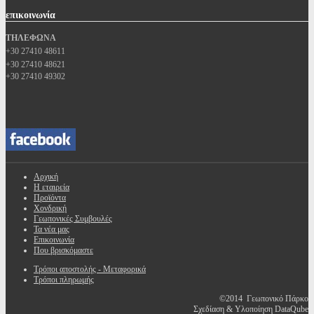
επικοινωνία
ΤΗΛΕΦΩΝΑ
+30 27410 48611
+30 27410 48621
+30 27410 49302
Αρχική
Η εταιρεία
Προϊόντα
Χονδρική
Γεωπονικές Συμβουλές
Τα νέα μας
Επικοινωνία
Που βρισκόμαστε
Τρόποι αποστολής - Μεταφορικά
Τρόποι πληρωμής
©2014 Γεωπονικό Πάρκο
Σχεδίαση & Υλοποίηση DataQube