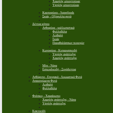
Χαμηλής μπορντούρας
Υψηλής μπορντούρας
Καρποφόροι - Superfoods
Σκιάς - Οξύφυλλα φυτά
Δέντρα κήπου
Ανθοφόρα - καλλωπιστικά
Φυλλοβόλα
Αειθαλή
Σκιάς
Παραθαλάσσιων περιοχών
Κωνοφόρα - Κυπαρισσοειδή
Υψηλής ανάπτυξης
Χαμηλής ανάπτυξης
Μίνι - Νάνα
Εσπεριδοειδή - Ξυνόδεντρα
Ανθόφυτα - Εποχιακά - Αρωματικά Φυτά
Αναρριχώμενα Φυτά
Αειθαλή
Φυλλοβόλα
Φοίνικες - Χαμαίρωπες
Χαμηλής ανάπτυξης - Νάνα
Υψηλής ανάπτυξης
Κακτοειδή