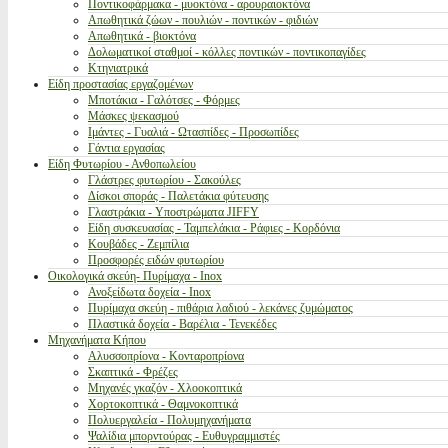
Ποντικοφάρμακα - μυοκτόνα - αρουραιοκτόνα
Απωθητικά ζώων - πουλιών - ποντικών - φιδιών
Απωθητικά - βιοκτόνα
Δολωματικοί σταθμοί - κόλλες ποντικών - ποντικοπαγίδες
Κτηνιατρικά
Είδη προστασίας εργαζομένων
Μποτάκια - Γαλότσες - Φόρμες
Μάσκες ψεκασμού
Ιμάντες - Γυαλιά - Ωτασπίδες - Προσωπίδες
Γάντια εργασίας
Είδη Φυτωρίου - Ανθοπωλείου
Γλάστρες φυτωρίου - Σακούλες
Δίσκοι σποράς - Παλετάκια φύτευσης
Γλαστράκια - Υποστρώματα JIFFY
Είδη συσκευασίας - Ταμπελάκια - Ράφιες - Κορδόνια
Κουβάδες - Ζεμπίλια
Προσφορές ειδών φυτωρίου
Οικολογικά σκεύη- Πυρίμαχα - Inox
Ανοξείδωτα δοχεία - Inox
Πυρίμαχα σκεύη - πιθάρια λαδιού - λεκάνες ζυμώματος
Πλαστικά δοχεία - Βαρέλια - Τενεκέδες
Μηχανήματα Κήπου
Αλυσσοπρίονα - Κονταροπρίονα
Σκαπτικά - Φρέζες
Μηχανές γκαζόν - Χλοοκοπτικά
Χορτοκοπτικά - Θαμνοκοπτικά
Πολυεργαλεία - Πολυμηχανήματα
Ψαλίδια μπορντούρας - Ευθυγραμμιστές