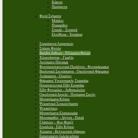
Κάκτοι
Παχύφυτα
Φυτά Σχήματα
Μπάλες
Πυραμίδες
Σπιράλ - Στριφτά
Ελεύθερα - Τοπιάρια
Σπορόφυτα Λαχανικών
Σπόροι Φυτών
Βολβοί Ανθεων - Ριζώματα Φυτών
Χλοοτάπητας - Γκαζόν
Αυτόματο Πότισμα
Φυτοπροστατευτικά Προϊόντα - Φυτοφάρμακα
Βιολογικά Σκευάσματα - Οικολογικά Φάρμακα
Λιπάσματα - Ορμόνες
Φάρμακα Υγειονομικής Σημασίας
Προστατευτικά Είδη Εργασίας
Είδη Φυτωρίου - Ανθοπωλείου
Οικολογικά Δοχεία - Πυρίμαχα Σκεύη
Μηχανήματα Κήπου
Ψεκαστικά Συγκροτήματα
Ψεκαστήρες
Μηχανήματα Ελαιοκομίας
Μουσαμάδες - Δίχτυα - Πανιά
Γλάστρες - Φερ Φορζέ
Εργαλεία - Είδη Κήπου
Χώματα - Βελτιωτικά εδάφους
Εμποτισμένη ξυλεία κήπου