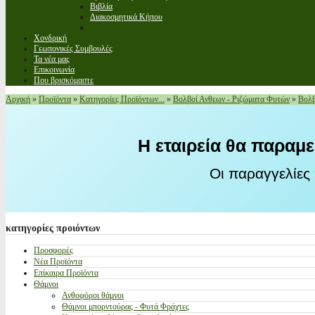
Βιβλία
Διακοσμητικά Κήπου
Χονδρική
Γεωπονικές Συμβουλές
Τα νέα μας
Επικοινωνία
Που βρισκόμαστε
Αρχική
»
Προϊόντα
»
Κατηγορίες Προϊόντων...
»
Βολβοί Ανθεων - Ριζώματα Φυτών
»
Βολβ
Η εταιρεία θα παραμε
Οι παραγγελίες
κατηγορίες
προιόντων
Προσφορές
Νέα Προϊόντα
Επίκαιρα Προϊόντα
Θάμνοι
Ανθοφόροι θάμνοι
Θάμνοι μπορντούρας - Φυτά Φράχτες