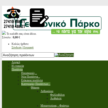
Το καλάθι σας είναι άδειο.
Σύνολο :
0,00 €
Καλώς ήρθατε
Σύνδεση | Εγγραφή
Αρχική
Η εταιρεία
Προϊόντα
Προσφορές...
Νέα Προϊόντα...
Επίκαιρα προϊόντα
Κατηγορίες Προϊόντων...
Θάμνοι
Ανθοφόροι
Φυλλοβόλοι
Αειθαλείς
Μπορντούρας - Φράχτες