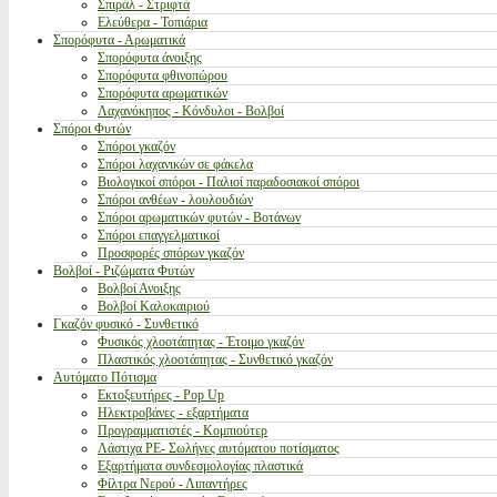
Σπιράλ - Στριφτά
Ελεύθερα - Τοπιάρια
Σπορόφυτα - Αρωματικά
Σπορόφυτα άνοιξης
Σπορόφυτα φθινοπώρου
Σπορόφυτα αρωματικών
Λαχανόκηπος - Κόνδυλοι - Βολβοί
Σπόροι Φυτών
Σπόροι γκαζόν
Σπόροι λαχανικών σε φάκελα
Βιολογικοί σπόροι - Παλιοί παραδοσιακοί σπόροι
Σπόροι ανθέων - λουλουδιών
Σπόροι αρωματικών φυτών - Βοτάνων
Σπόροι επαγγελματικοί
Προσφορές σπόρων γκαζόν
Βολβοί - Ριζώματα Φυτών
Βολβοί Ανοιξης
Βολβοί Καλοκαιριού
Γκαζόν φυσικό - Συνθετικό
Φυσικός χλοοτάπητας - Έτοιμο γκαζόν
Πλαστικός χλοοτάπητας - Συνθετικό γκαζόν
Αυτόματο Πότισμα
Εκτοξευτήρες - Pop Up
Ηλεκτροβάνες - εξαρτήματα
Προγραμματιστές - Κομπιούτερ
Λάστιχα PE- Σωλήνες αυτόματου ποτίσματος
Εξαρτήματα συνδεσμολογίας πλαστικά
Φίλτρα Νερού - Λιπαντήρες