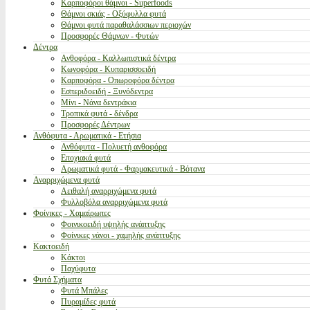
Καρποφόροι θάμνοι - Superfoods
Θάμνοι σκιάς - Οξύφυλλα φυτά
Θάμνοι φυτά παραθαλάσσιων περιοχών
Προσφορές Θάμνων - Φυτών
Δέντρα
Ανθοφόρα - Καλλωπιστικά δέντρα
Κωνοφόρα - Κυπαρισσοειδή
Καρποφόρα - Οπωροφόρα δέντρα
Εσπεριδοειδή - Ξυνόδεντρα
Μίνι - Νάνα δεντράκια
Τροπικά φυτά - δένδρα
Προσφορές Δέντρων
Ανθόφυτα - Αρωματικά - Ετήσια
Ανθόφυτα - Πολυετή ανθοφόρα
Εποχιακά φυτά
Αρωματικά φυτά - Φαρμακευτικά - Βότανα
Αναρριχώμενα φυτά
Αειθαλή αναρριχώμενα φυτά
Φυλλοβόλα αναρριχώμενα φυτά
Φοίνικες - Χαμαίρωπες
Φοινικοειδή υψηλής ανάπτυξης
Φοίνικες νάνοι - χαμηλής ανάπτυξης
Κακτοειδή
Κάκτοι
Παχύφυτα
Φυτά Σχήματα
Φυτά Μπάλες
Πυραμίδες φυτά