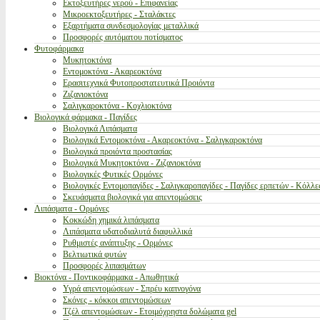
Εκτοξευτήρες νερού - Επιφανείας
Μικροεκτοξευτήρες - Σταλάκτες
Εξαρτήματα συνδεσμολογίας μεταλλικά
Προσφορές αυτόματου ποτίσματος
Φυτοφάρμακα
Μυκητοκτόνα
Εντομοκτόνα - Ακαρεοκτόνα
Ερασιτεχνικά Φυτοπροστατευτικά Προιόντα
Ζιζανιοκτόνα
Σαλιγκαροκτόνα - Κοχλιοκτόνα
Βιολογικά φάρμακα - Παγίδες
Βιολογικά Λιπάσματα
Βιολογικά Εντομοκτόνα - Ακαρεοκτόνα - Σαλιγκαροκτόνα
Βιολογικά προιόντα προστασίας
Βιολογικά Μυκητοκτόνα - Ζιζανιοκτόνα
Βιολογικές Φυτικές Ορμόνες
Βιολογικές Εντομοπαγίδες - Σαλιγκαροπαγίδες - Παγίδες ερπετών - Κόλλε
Σκευάσματα βιολογικά για απεντομώσεις
Λιπάσματα - Ορμόνες
Κοκκώδη χημικά λιπάσματα
Λιπάσματα υδατοδιαλυτά διαφυλλικά
Ρυθμιστές ανάπτυξης - Ορμόνες
Βελτιωτικά φυτών
Προσφορές λιπασμάτων
Βιοκτόνα - Ποντικοφάρμακα - Απωθητικά
Υγρά απεντομώσεων - Σπρέυ καπνογόνα
Σκόνες - κόκκοι απεντομώσεων
Τζέλ απεντομώσεων - Ετοιμόχρηστα δολώματα gel