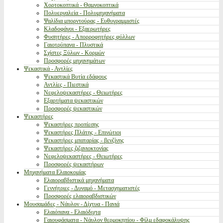
Χορτοκοπτικά - Θαμνοκοπτικά
Πολυεργαλεία - Πολυμηχανήματα
Ψαλίδια μπορντούρας - Ευθυγραμμιστές
Κλαδοφάγοι - Εξαερωτήρες
Φυσητήρες - Απορροφητήρες φύλλων
Γαιοτρύπανα - Πλυστικά
Σχίστες Ξύλων - Κορμών
Προσφορές μηχανημάτων
Ψεκαστικά - Αντλίες
Ψεκαστικά Βυτία εδάφους
Αντλίες - Πιεστικά
Νεφελοψεκαστήρες - Θειωτήρες
Εξαρτήματα ψεκαστικών
Προσφορές ψεκαστικών
Ψεκαστήρες
Ψεκαστήρες προπίεσης
Ψεκαστήρες Πλάτης - Επινώτιοι
Ψεκαστήρες μπαταρίας - βενζίνης
Ψεκαστήρες ζιζανιοκτονίας
Νεφελοψεκαστήρες - Θειωτήρες
Προσφορές ψεκαστήρων
Μηχανήματα Ελαιοκομίας
Ελαιοραβδιστικά μηχανήματα
Γεννήτριες - Δυναμό - Μετασχηματιστές
Προσφορές ελαιοραβδιστικών
Μουσαμάδες - Νάυλον - Δίχτυα - Πανιά
Ελαιόπανα - Ελαιόδιχτα
Γαιουφάσματα - Νάυλον θερμοκηπίου - Φίλμ εδαφοκάλυψης