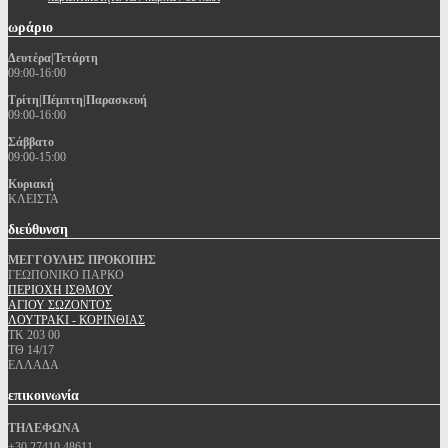
ωράριο
Δευτέρα|Τετάρτη
09:00-16:00
Τρίτη|Πέμπτη|Παρασκευή
09:00-16:00
Σάββατο
09:00-15:00
Κυριακή
ΚΛΕΙΣΤΑ
διεύθυνση
ΜΕΓΓΟΥΛΗΣ ΠΡΟΚΟΠΗΣ
ΓΕΩΠΟΝΙΚΟ ΠΑΡΚΟ
ΠΕΡΙΟΧΗ ΙΣΘΜΟΥ
ΑΓΙΟΥ ΣΩΖΟΝΤΟΣ
ΛΟΥΤΡΑΚΙ - ΚΟΡΙΝΘΙΑΣ
ΤΚ 203 00
ΤΘ 14/17
ΕΛΛΑΔΑ
επικοινωνία
ΤΗΛΕΦΩΝΑ
+30 27410 48611