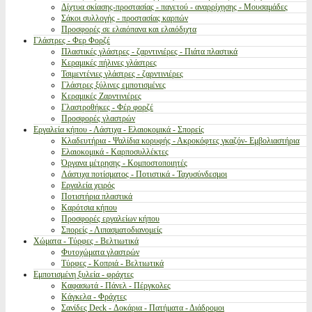
Δίχτυα σκίασης-προστασίας - παγετού - αναρρίχησης - Μουσαμάδες
Σάκοι συλλογής - προστασίας καρπών
Προσφορές σε ελαιόπανα και ελαιόδιχτα
Γλάστρες - Φερ Φορζέ
Πλαστικές γλάστρες - ζαρντινιέρες - Πιάτα πλαστικά
Κεραμικές πήλινες γλάστρες
Τσιμεντένιες γλάστρες - ζαρντινιέρες
Γλάστρες ξύλινες εμποτισμένες
Κεραμικές Ζαρντινιέρες
Γλαστροθήκες - Φέρ φορζέ
Προσφορές γλαστρών
Εργαλεία κήπου - Λάστιχα - Ελαιοκομικά - Σπορείς
Κλαδευτήρια - Ψαλίδια κορυφής - Ακροκόφτες γκαζόν- Εμβολιαστήρια
Ελαιοκομικά - Καρποσυλλέκτες
Όργανα μέτρησης - Κομποστοποιητές
Λάστιχα ποτίσματος - Ποτιστικά - Ταχυσύνδεσμοι
Εργαλεία χειρός
Ποτιστήρια πλαστικά
Καρότσια κήπου
Προσφορές εργαλείων κήπου
Σπορείς - Λιπασματοδιανομείς
Χώματα - Τύρφες - Βελτιωτικά
Φυτοχώματα γλαστρών
Τύρφες - Κοπριά - Βελτιωτικά
Εμποτισμένη ξυλεία - φράχτες
Καφασωτά - Πάνελ - Πέργκολες
Κάγκελα - Φράχτες
Σανίδες Deck - Δοκάρια - Πατήματα - Διάδρομοι