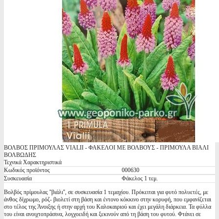
ΒΟΛΒΟΣ ΠΡΙΜΟΥΛΑΣ VIALII - ΦΑΚΕΛΟΙ ΜΕ ΒΟΛΒΟΥΣ - ΠΡΙΜΟΥΛΑ ΒΙΑΛΙ
ΒΟΛΒΩΔΗΣ
Τεχνικά Χαρακτηριστικά
Κωδικός προϊόντος
000630
Συσκευασία
Φάκελος 1 τεμ.
Βολβός πρίμουλας ''βιάλι'', σε συσκευασία 1 τεμαχίου. Πρόκειται για φυτό πολυετές, με
άνθος δίχρωμο, ρόζ- βιολετί στη βάση και έντονο κόκκινο στην κορυφή, που εμφανίζεται
στο τέλος της Άνοιξης ή στην αρχή του Καλοκαιριού και έχει μεγάλη διάρκεια. Τα φύλλα
του είναι ανοιχτοπράσινα, λογχοειδή και ξεκινούν από τη βάση του φυτού. Φτάνει σε