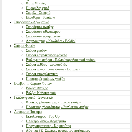
Φυτά Μπάλες
Πυραμίδες φυτά
Σπιράλ - Στριφτά
Ελεύθερα - Τοπιάρια
Σπορόφυτα - Αρωματικά
Σπορόφυτα άνοιξης
Σπορόφυτα φθινοπώρου
Σπορόφυτα αρωματικών
Λαχανόκηπος - Κόνδυλοι - Βολβοί
Σπόροι Φυτών
Σπόροι γκαζόν
Σπόροι λαχανικών σε φάκελα
Βιολογικοί σπόροι - Παλιοί παραδοσιακοί σπόροι
Σπόροι ανθέων - λουλουδιών
Σπόροι αρωματικών φυτών - Βοτάνων
Σπόροι επαγγελματικοί
Προσφορές σπόρων γκαζόν
Βολβοί - Ριζώματα Φυτών
Βολβοί Ανοιξης
Βολβοί Καλοκαιριού
Γκαζόν φυσικό - Συνθετικό
Φυσικός χλοοτάπητας - Έτοιμο γκαζόν
Πλαστικός χλοοτάπητας - Συνθετικό γκαζόν
Αυτόματο Πότισμα
Εκτοξευτήρες - Pop Up
Ηλεκτροβάνες - εξαρτήματα
Προγραμματιστές - Κομπιούτερ
Λάστιχα PE- Σωλήνες αυτόματου ποτίσματος