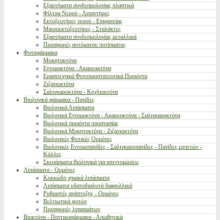
Εξαρτήματα συνδεσμολογίας πλαστικά
Φίλτρα Νερού - Λιπαντήρες
Εκτοξευτήρες νερού - Επιφανείας
Μικροεκτοξευτήρες - Σταλάκτες
Εξαρτήματα συνδεσμολογίας μεταλλικά
Προσφορές αυτόματου ποτίσματος
Φυτοφάρμακα
Μυκητοκτόνα
Εντομοκτόνα - Ακαρεοκτόνα
Ερασιτεχνικά Φυτοπροστατευτικά Προιόντα
Ζιζανιοκτόνα
Σαλιγκαροκτόνα - Κοχλιοκτόνα
Βιολογικά φάρμακα - Παγίδες
Βιολογικά Λιπάσματα
Βιολογικά Εντομοκτόνα - Ακαρεοκτόνα - Σαλιγκαροκτόνα
Βιολογικά προιόντα προστασίας
Βιολογικά Μυκητοκτόνα - Ζιζανιοκτόνα
Βιολογικές Φυτικές Ορμόνες
Βιολογικές Εντομοπαγίδες - Σαλιγκαροπαγίδες - Παγίδες ερπετών -
Κόλλες
Σκευάσματα βιολογικά για απεντομώσεις
Λιπάσματα - Ορμόνες
Κοκκώδη χημικά λιπάσματα
Λιπάσματα υδατοδιαλυτά διαφυλλικά
Ρυθμιστές ανάπτυξης - Ορμόνες
Βελτιωτικά φυτών
Προσφορές λιπασμάτων
Βιοκτόνα - Ποντικοφάρμακα - Απωθητικά