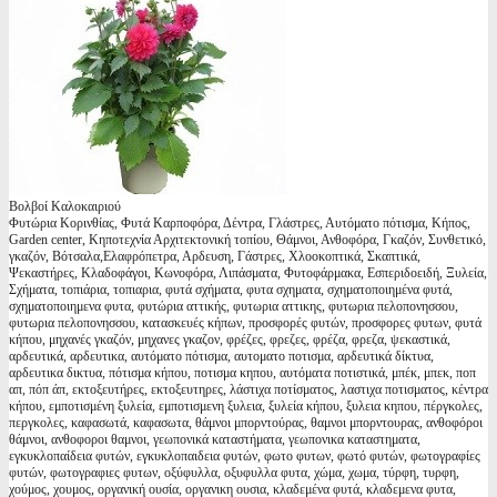
Βολβοί Καλοκαιριού
Φυτώρια Κορινθίας, Φυτά Καρποφόρα, Δέντρα, Γλάστρες, Αυτόματο πότισμα, Κήπος,
Garden center, Κηποτεχνία Αρχιτεκτονική τοπίου, Θάμνοι, Ανθοφόρα, Γκαζόν, Συνθετικό,
γκαζόν, Βότσαλα,Ελαφρόπετρα, Αρδευση, Γάστρες, Χλοοκοπτικά, Σκαπτικά,
Ψεκαστήρες, Κλαδοφάγοι, Κωνοφόρα, Λιπάσματα, Φυτοφάρμακα, Εσπεριδοειδή, Ξυλεία,
Σχήματα, τοπιάρια, τοπιαρια, φυτά σχήματα, φυτα σχηματα, σχηματοποιημένα φυτά,
σχηματοποιημενα φυτα, φυτώρια αττικής, φυτωρια αττικης, φυτωρια πελοπονησσου,
φυτωρια πελοπονησσου, κατασκευές κήπων, προσφορές φυτών, προσφορες φυτων, φυτά
κήπου, μηχανές γκαζόν, μηχανες γκαζον, φρέζες, φρεζες, φρέζα, φρεζα, ψεκαστικά,
αρδευτικά, αρδευτικα, αυτόματο πότισμα, αυτοματο ποτισμα, αρδευτικά δίκτυα,
αρδευτικα δικτυα, πότισμα κήπου, ποτισμα κηπου, αυτόματα ποτιστικά, μπέκ, μπεκ, ποπ
απ, πόπ άπ, εκτοξευτήρες, εκτοξευτηρες, λάστιχα ποτίσματος, λαστιχα ποτισματος, κέντρα
κήπου, εμποτισμένη ξυλεία, εμποτισμενη ξυλεια, ξυλεία κήπου, ξυλεια κηπου, πέργκολες,
περγκολες, καφασωτά, καφασωτα, θάμνοι μπορντούρας, θαμνοι μπορντουρας, ανθοφόροι
θάμνοι, ανθοφοροι θαμνοι, γεωπονικά καταστήματα, γεωπονικα καταστηματα,
εγκυκλοπαίδεια φυτών, εγκυκλοπαιδεια φυτών, φωτο φυτων, φωτό φυτών, φωτογραφίες
φυτών, φωτογραφιες φυτων, οξύφυλλα, οξυφυλλα φυτα, χώμα, χωμα, τύρφη, τυρφη,
χούμος, χουμος, οργανική ουσία, οργανικη ουσια, κλαδεμένα φυτά, κλαδεμενα φυτα,