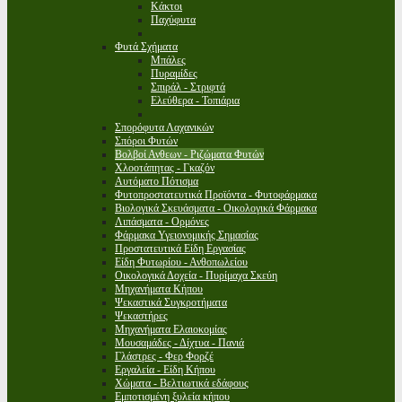
Κάκτοι
Παχύφυτα
Φυτά Σχήματα
Μπάλες
Πυραμίδες
Σπιράλ - Στριφτά
Ελεύθερα - Τοπιάρια
Σπορόφυτα Λαχανικών
Σπόροι Φυτών
Βολβοί Ανθεων - Ριζώματα Φυτών
Χλοοτάπητας - Γκαζόν
Αυτόματο Πότισμα
Φυτοπροστατευτικά Προϊόντα - Φυτοφάρμακα
Βιολογικά Σκευάσματα - Οικολογικά Φάρμακα
Λιπάσματα - Ορμόνες
Φάρμακα Υγειονομικής Σημασίας
Προστατευτικά Είδη Εργασίας
Είδη Φυτωρίου - Ανθοπωλείου
Οικολογικά Δοχεία - Πυρίμαχα Σκεύη
Μηχανήματα Κήπου
Ψεκαστικά Συγκροτήματα
Ψεκαστήρες
Μηχανήματα Ελαιοκομίας
Μουσαμάδες - Δίχτυα - Πανιά
Γλάστρες - Φερ Φορζέ
Εργαλεία - Είδη Κήπου
Χώματα - Βελτιωτικά εδάφους
Εμποτισμένη ξυλεία κήπου