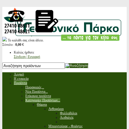
Το καλάθι σας είναι άδειο.
Σύνολο :
0,00 €
Καλώς ήρθατε
Σύνδεση | Εγγραφή
Αρχική
Η εταιρεία
Προϊόντα
Προσφορές...
Νέα Προϊόντα...
Επίκαιρα προϊόντα
Κατηγορίες Προϊόντων...
Θάμνοι
Ανθοφόροι
Φυλλοβόλοι
Αειθαλείς
Μπορντούρας - Φράχτες