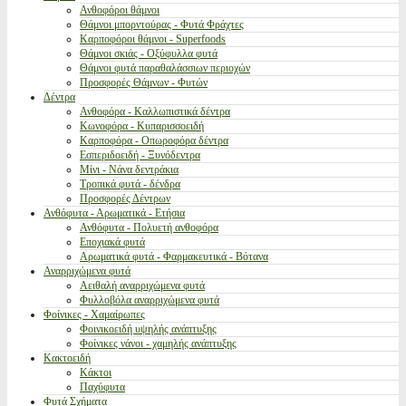
Ανθοφόροι θάμνοι
Θάμνοι μπορντούρας - Φυτά Φράχτες
Καρποφόροι θάμνοι - Superfoods
Θάμνοι σκιάς - Οξύφυλλα φυτά
Θάμνοι φυτά παραθαλάσσιων περιοχών
Προσφορές Θάμνων - Φυτών
Δέντρα
Ανθοφόρα - Καλλωπιστικά δέντρα
Κωνοφόρα - Κυπαρισσοειδή
Καρποφόρα - Οπωροφόρα δέντρα
Εσπεριδοειδή - Ξυνόδεντρα
Μίνι - Νάνα δεντράκια
Τροπικά φυτά - δένδρα
Προσφορές Δέντρων
Ανθόφυτα - Αρωματικά - Ετήσια
Ανθόφυτα - Πολυετή ανθοφόρα
Εποχιακά φυτά
Αρωματικά φυτά - Φαρμακευτικά - Βότανα
Αναρριχώμενα φυτά
Αειθαλή αναρριχώμενα φυτά
Φυλλοβόλα αναρριχώμενα φυτά
Φοίνικες - Χαμαίρωπες
Φοινικοειδή υψηλής ανάπτυξης
Φοίνικες νάνοι - χαμηλής ανάπτυξης
Κακτοειδή
Κάκτοι
Παχύφυτα
Φυτά Σχήματα