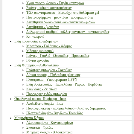
Υγρά απεντομώσεων - Σπρέυ καπνογόνα
Σκόνες - κόκκοι απεντομώσεων
Τζέλ απεντομώσεων - Ετοιμόχρηστα δολώματα gel
Ποντικοφάρμακα - μυοκτόνα - αρουραιοκτόνα
Απωθητικά ζώων - πουλιών - ποντικών - φιδιών
Απωθητικά - βιοκτόνα
Δολωματικοί σταθμοί - κόλλες ποντικών - ποντικοπαγίδες
Κτηνιατρικά
Είδη προστασίας εργαζομένων
Μποτάκια - Γαλότσες - Φόρμες
Μάσκες ψεκασμού
Ιμάντες - Γυαλιά - Ωτασπίδες - Προσωπίδες
Γάντια εργασίας
Είδη Φυτωρίου - Ανθοπωλείου
Γλάστρες φυτωρίου - Σακούλες
Δίσκοι σποράς - Παλετάκια φύτευσης
Γλαστράκια - Υποστρώματα JIFFY
Είδη συσκευασίας - Ταμπελάκια - Ράφιες - Κορδόνια
Κουβάδες - Ζεμπίλια
Προσφορές ειδών φυτωρίου
Οικολογικά σκεύη- Πυρίμαχα - Inox
Ανοξείδωτα δοχεία - Inox
Πυρίμαχα σκεύη - πιθάρια λαδιού - λεκάνες ζυμώματος
Πλαστικά δοχεία - Βαρέλια - Τενεκέδες
Μηχανήματα Κήπου
Αλυσσοπρίονα - Κονταροπρίονα
Σκαπτικά - Φρέζες
Μηχανές γκαζόν - Χλοοκοπτικά