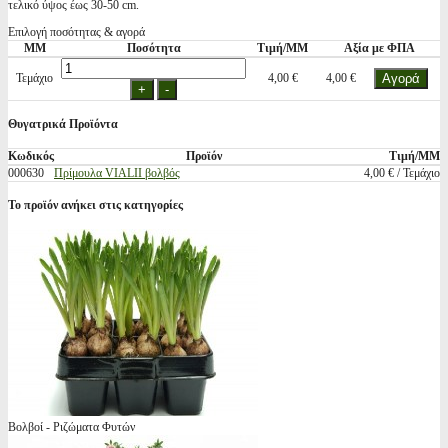
τελικό ύψος έως 30-50 cm.
Επιλογή ποσότητας & αγορά
ΜΜ
Ποσότητα
Τιμή/ΜΜ
Αξία με ΦΠΑ
Τεμάχιο
4,00 €
4,00 €
Θυγατρικά Προϊόντα
Κωδικός
Προϊόν
Τιμή/ΜΜ
000630
Πρίμουλα VIALII βολβός
4,00 € / Τεμάχιο
Το προϊόν ανήκει στις κατηγορίες
Βολβοί - Ριζώματα Φυτών