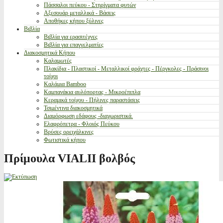
Πάσσαλοι πεύκου - Στηρίγματα φυτών
Αξεσουάρ μεταλλικά - Βάσεις
Αποθήκες κήπου ξύλινες
Βιβλία
Βιβλία για ερασιτέχνες
Βιβλία για επαγγελματίες
Διακοσμητικά Κήπου
Καλαμωτές
Πλακίδια - Πλαστικοί - Μεταλλικοί φράχτες - Πέργκολες - Πράσινοι
τοίχοι
Καλάμια Bamboo
Καμπανάκια αυλόπορτας - Μικροέπιπλα
Κεραμικά τοίχου - Πήλινες παραστάσεις
Τσιμέντινα διακοσμητικά
Διαμόρφωση εδάφους -διαχωριστικά.
Ελαφρόπετρα - Φλοιός Πεύκου
Βρύσες ορειχάλκινες
Φωτιστικά κήπου
Πρίμουλα VIALII βολβός