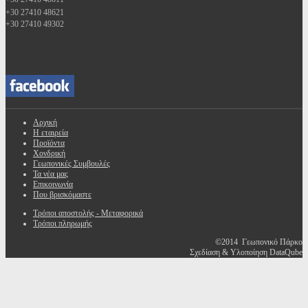
+30 27410 48621
+30 27410 49302
Αρχική
Η εταιρεία
Προϊόντα
Χονδρική
Γεωπονικές Συμβουλές
Τα νέα μας
Επικοινωνία
Που βρισκόμαστε
Τρόποι αποστολής - Μεταφορικά
Τρόποι πληρωμής
©2014 Γεωπονικό Πάρκο
Σχεδίαση & Υλοποίηση DataQube