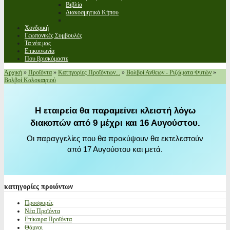
Βιβλία
Διακοσμητικά Κήπου
Χονδρική
Γεωπονικές Συμβουλές
Τα νέα μας
Επικοινωνία
Που βρισκόμαστε
Αρχική
»
Προϊόντα
»
Κατηγορίες Προϊόντων...
»
Βολβοί Ανθεων - Ριζώματα Φυτών
»
Βολβοί Καλοκαιριού
Η εταιρεία θα παραμείνει κλειστή λόγω
διακοπών από 9 μέχρι και 16 Αυγούστου.
Οι παραγγελίες που θα προκύψουν θα εκτελεστούν
από 17 Αυγούστου και μετά.
κατηγορίες
προιόντων
Προσφορές
Νέα Προϊόντα
Επίκαιρα Προϊόντα
Θάμνοι