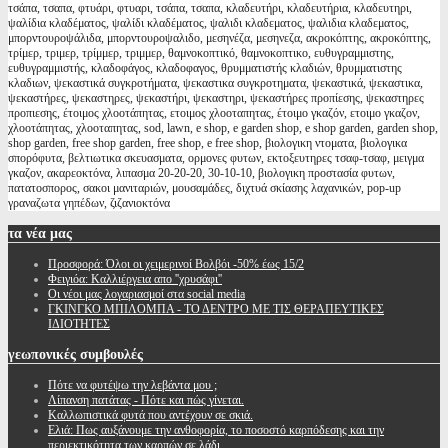
τσάπα, τσαπα, φτυάρι, φτυαρι, τσάπα, τσαπα, κλαδευτήρι, κλαδευτήρια, κλαδευτηρι,
ψαλίδια κλαδέματος, ψαλίδι κλαδέματος, ψαλιδι κλαδεματος, ψαλιδια κλαδεματος,
μπορντουροψάλιδα, μπορντουροψαλιδο, μεσηνέζα, μεσηνεζα, ακροκόπτης, ακροκόπτης,
τρίμερ, τριμερ, τρίμμερ, τριμμερ, θαμνοκοπτικό, θαμνοκοπτικο, ευθυγραμμιστης,
ευθυγραμμιστής, κλαδοφάγος, κλαδοφαγος, θρυμματιστής κλαδιών, θρυμματιστης
κλαδιων, ψεκαστικά συγκροτήματα, ψεκαστικα συγκροτηματα, ψεκαστικά, ψεκαστικα,
ψεκαστήρες, ψεκαστηρες, ψεκαστήρι, ψεκαστηρι, ψεκαστήρες προπίεσης, ψεκαστηρες
προπιεσης, έτοιμος χλοοτάπητας, ετοιμος χλοοταπητας, έτοιμο γκαζόν, ετοιμο γκαζον,
χλοοτάπητας, χλοοταπητας, sod, lawn, e shop, e garden shop, e shop garden, garden shop,
shop garden, free shop garden, free shop, e free shop, βιολογικη ντοματα, βιολογικα
σπορόφυτα, βελτιωτικα σκευασματα, ορμονες φυτων, εκτοξευτηρες τσαφ-τσαφ, μειγμα
γκαζον, ακαρεοκτόνα, λιπασμα 20-20-20, 30-10-10, βιολογικη προστασία φυτων,
πατατοσπορος, σακοι μανιταριών, μουσαμάδες, διχτυά σκίασης λαχανικών, pop-up
γραναζωτα γηπέδων, ζιζανιοκτόνα
τα
νέα μας
Προσφορά: Όλοι οι χειμερινοί Βολβόι -50% έως 15/2
Φειγιόα: Καλλιέργεια απο ''χρυσάφι''
Oι νέοι μας λογαριασμοί στα social media
ΓΚΙΝΓΚΟ ΜΠΙΛΟΜΠΑ - ΤΟ ΔΕΝΤΡΟ ΜΕ ΤΙΣ ΘΕΡΑΠΕΥΤΙΚΕΣ
ΙΔΙΟΤΗΤΕΣ
γεωπονικές
συμβουλές
Πότε να φυτέψω την λεβάντα μου ;
Λίπανση πατάτας - Πότε και πώς γίνεται.
Καλλωπιστικά φυτά που αντέχουν σε σκιά.
Ελιά: Πως αυξάνουμε την ανθοφορία, το ποσοστό καρπόδεσης και την
περιεκτικότητα των καρπών σε λάδι