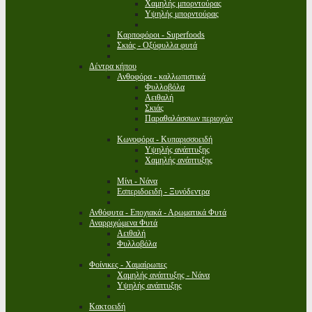
Χαμηλής μπορντούρας
Υψηλής μπορντούρας
Καρποφόροι - Superfoods
Σκιάς - Οξύφυλλα φυτά
Δέντρα κήπου
Ανθοφόρα - καλλωπιστικά
Φυλλοβόλα
Αειθαλή
Σκιάς
Παραθαλάσσιων περιοχών
Κωνοφόρα - Κυπαρισσοειδή
Υψηλής ανάπτυξης
Χαμηλής ανάπτυξης
Μίνι - Νάνα
Εσπεριδοειδή - Ξυνόδεντρα
Ανθόφυτα - Εποχιακά - Αρωματικά Φυτά
Αναρριχώμενα Φυτά
Αειθαλή
Φυλλοβόλα
Φοίνικες - Χαμαίρωπες
Χαμηλής ανάπτυξης - Νάνα
Υψηλής ανάπτυξης
Κακτοειδή