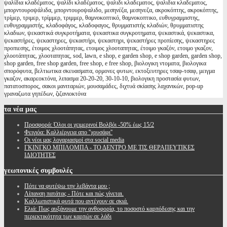
ψαλίδια κλαδέματος, ψαλίδι κλαδέματος, ψαλιδι κλαδεματος, ψαλιδια κλαδεματος,
μπορντουροψάλιδα, μπορντουροψαλιδο, μεσηνέζα, μεσηνεζα, ακροκόπτης, ακροκόπτης,
τρίμερ, τριμερ, τρίμμερ, τριμμερ, θαμνοκοπτικό, θαμνοκοπτικο, ευθυγραμμιστης,
ευθυγραμμιστής, κλαδοφάγος, κλαδοφαγος, θρυμματιστής κλαδιών, θρυμματιστης
κλαδιων, ψεκαστικά συγκροτήματα, ψεκαστικα συγκροτηματα, ψεκαστικά, ψεκαστικα,
ψεκαστήρες, ψεκαστηρες, ψεκαστήρι, ψεκαστηρι, ψεκαστήρες προπίεσης, ψεκαστηρες
προπιεσης, έτοιμος χλοοτάπητας, ετοιμος χλοοταπητας, έτοιμο γκαζόν, ετοιμο γκαζον,
χλοοτάπητας, χλοοταπητας, sod, lawn, e shop, e garden shop, e shop garden, garden shop,
shop garden, free shop garden, free shop, e free shop, βιολογικη ντοματα, βιολογικα
σπορόφυτα, βελτιωτικα σκευασματα, ορμονες φυτων, εκτοξευτηρες τσαφ-τσαφ, μειγμα
γκαζον, ακαρεοκτόνα, λιπασμα 20-20-20, 30-10-10, βιολογικη προστασία φυτων,
πατατοσπορος, σακοι μανιταριών, μουσαμάδες, διχτυά σκίασης λαχανικών, pop-up
γραναζωτα γηπέδων, ζιζανιοκτόνα
τα
νέα μας
Προσφορά: Όλοι οι χειμερινοί Βολβόι -50% έως 15/2
Φειγιόα: Καλλιέργεια απο ''χρυσάφι''
Oι νέοι μας λογαριασμοί στα social media
ΓΚΙΝΓΚΟ ΜΠΙΛΟΜΠΑ - ΤΟ ΔΕΝΤΡΟ ΜΕ ΤΙΣ ΘΕΡΑΠΕΥΤΙΚΕΣ
ΙΔΙΟΤΗΤΕΣ
γεωπονικές
συμβουλές
Πότε να φυτέψω την λεβάντα μου ;
Λίπανση πατάτας - Πότε και πώς γίνεται.
Καλλωπιστικά φυτά που αντέχουν σε σκιά.
Ελιά: Πως αυξάνουμε την ανθοφορία, το ποσοστό καρπόδεσης και την
περιεκτικότητα των καρπών σε λάδι