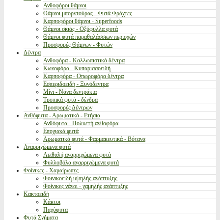
Ανθοφόροι θάμνοι
Θάμνοι μπορντούρας - Φυτά Φράχτες
Καρποφόροι θάμνοι - Superfoods
Θάμνοι σκιάς - Οξύφυλλα φυτά
Θάμνοι φυτά παραθαλάσσιων περιοχών
Προσφορές Θάμνων - Φυτών
Δέντρα
Ανθοφόρα - Καλλωπιστικά δέντρα
Κωνοφόρα - Κυπαρισσοειδή
Καρποφόρα - Οπωροφόρα δέντρα
Εσπεριδοειδή - Ξυνόδεντρα
Μίνι - Νάνα δεντράκια
Τροπικά φυτά - δένδρα
Προσφορές Δέντρων
Ανθόφυτα - Αρωματικά - Ετήσια
Ανθόφυτα - Πολυετή ανθοφόρα
Εποχιακά φυτά
Αρωματικά φυτά - Φαρμακευτικά - Βότανα
Αναρριχώμενα φυτά
Αειθαλή αναρριχώμενα φυτά
Φυλλοβόλα αναρριχώμενα φυτά
Φοίνικες - Χαμαίρωπες
Φοινικοειδή υψηλής ανάπτυξης
Φοίνικες νάνοι - χαμηλής ανάπτυξης
Κακτοειδή
Κάκτοι
Παχύφυτα
Φυτά Σχήματα