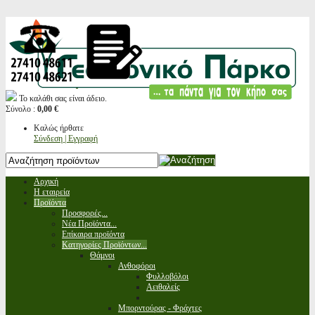
Το καλάθι σας είναι άδειο.
Σύνολο :
0,00 €
Καλώς ήρθατε
Σύνδεση | Εγγραφή
Αρχική
Η εταιρεία
Προϊόντα
Προσφορές...
Νέα Προϊόντα...
Επίκαιρα προϊόντα
Κατηγορίες Προϊόντων...
Θάμνοι
Ανθοφόροι
Φυλλοβόλοι
Αειθαλείς
Μπορντούρας - Φράχτες