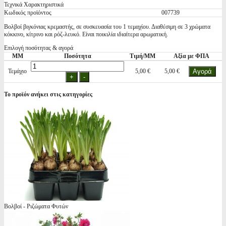
Τεχνικά Χαρακτηριστικά
Κωδικός προϊόντος
007739
Βολβοί βιγκόνιας κρεμαστής, σε συσκευασία του 1 τεμαχίου. Διαθέσιμη σε 3 χρώματα
κόκκινο, κίτρινο και ρόζ-λευκό. Είναι ποικιλία ιδιαίτερα αρωματική.
Επιλογή ποσότητας & αγορά
ΜΜ
Ποσότητα
Τιμή/ΜΜ
Αξία με ΦΠΑ
Τεμάχιο
5,00 €
5,00 €
Το προϊόν ανήκει στις κατηγορίες
Βολβοί - Ριζώματα Φυτών