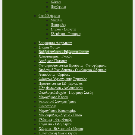
Κάκτοι
Παχύφυτα
Φυτά Σχήματα
Μπάλες
Πυραμίδες
Σπιράλ - Στριφτά
Ελεύθερα - Τοπιάρια
Σπορόφυτα Λαχανικών
Σπόροι Φυτών
Βολβοί Ανθεων - Ριζώματα Φυτών
Χλοοτάπητας - Γκαζόν
Αυτόματο Πότισμα
Φυτοπροστατευτικά Προϊόντα - Φυτοφάρμακα
Βιολογικά Σκευάσματα - Οικολογικά Φάρμακα
Λιπάσματα - Ορμόνες
Φάρμακα Υγειονομικής Σημασίας
Προστατευτικά Είδη Εργασίας
Είδη Φυτωρίου - Ανθοπωλείου
Οικολογικά Δοχεία - Πυρίμαχα Σκεύη
Μηχανήματα Κήπου
Ψεκαστικά Συγκροτήματα
Ψεκαστήρες
Μηχανήματα Ελαιοκομίας
Μουσαμάδες - Δίχτυα - Πανιά
Γλάστρες - Φερ Φορζέ
Εργαλεία - Είδη Κήπου
Χώματα - Βελτιωτικά εδάφους
Εμποτισμένη ξυλεία κήπου