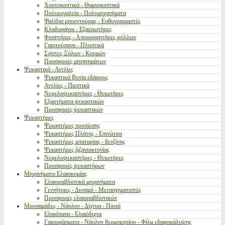
Χορτοκοπτικά - Θαμνοκοπτικά
Πολυεργαλεία - Πολυμηχανήματα
Ψαλίδια μπορντούρας - Ευθυγραμμιστές
Κλαδοφάγοι - Εξαερωτήρες
Φυσητήρες - Απορροφητήρες φύλλων
Γαιοτρύπανα - Πλυστικά
Σχίστες Ξύλων - Κορμών
Προσφορές μηχανημάτων
Ψεκαστικά - Αντλίες
Ψεκαστικά Βυτία εδάφους
Αντλίες - Πιεστικά
Νεφελοψεκαστήρες - Θειωτήρες
Εξαρτήματα ψεκαστικών
Προσφορές ψεκαστικών
Ψεκαστήρες
Ψεκαστήρες προπίεσης
Ψεκαστήρες Πλάτης - Επινώτιοι
Ψεκαστήρες μπαταρίας - βενζίνης
Ψεκαστήρες ζιζανιοκτονίας
Νεφελοψεκαστήρες - Θειωτήρες
Προσφορές ψεκαστήρων
Μηχανήματα Ελαιοκομίας
Ελαιοραβδιστικά μηχανήματα
Γεννήτριες - Δυναμό - Μετασχηματιστές
Προσφορές ελαιοραβδιστικών
Μουσαμάδες - Νάυλον - Δίχτυα - Πανιά
Ελαιόπανα - Ελαιόδιχτα
Γαιουφάσματα - Νάυλον θερμοκηπίου - Φίλμ εδαφοκάλυψης