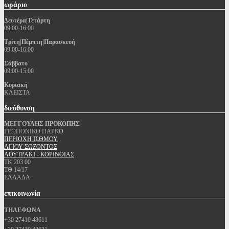
ωράριο
Δευτέρα|Τετάρτη
09:00-16:00
Τρίτη|Πέμπτη|Παρασκευή
09:00-16:00
Σάββατο
09:00-15:00
Κυριακή
ΚΛΕΙΣΤΑ
διεύθυνση
ΜΕΓΓΟΥΛΗΣ ΠΡΟΚΟΠΗΣ
ΓΕΩΠΟΝΙΚΟ ΠΑΡΚΟ
ΠΕΡΙΟΧΗ ΙΣΘΜΟΥ
ΑΓΙΟΥ ΣΩΖΟΝΤΟΣ
ΛΟΥΤΡΑΚΙ - ΚΟΡΙΝΘΙΑΣ
ΤΚ 203 00
ΤΘ 14/17
ΕΛΛΑΔΑ
επικοινωνία
ΤΗΛΕΦΩΝΑ
+30 27410 48611