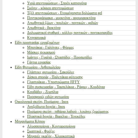
Υγρά απεντομώσεων - Σπρέυ καπνογόνα
Σκόνες - κόκκοι απεντομώσεων
Τζέλ απεντομώσεων - Ετοιμόχρηστα δολώματα gel
Ποντικοφάρμακα - μυοκτόνα - αρουραιοκτόνα
Απωθητικά ζώων - πουλιών - ποντικών - φιδιών
Απωθητικά - βιοκτόνα
Δολωματικοί σταθμοί - κόλλες ποντικών - ποντικοπαγίδες
Κτηνιατρικά
Είδη προστασίας εργαζομένων
Μποτάκια - Γαλότσες - Φόρμες
Μάσκες ψεκασμού
Ιμάντες - Γυαλιά - Ωτασπίδες - Προσωπίδες
Γάντια εργασίας
Είδη Φυτωρίου - Ανθοπωλείου
Γλάστρες φυτωρίου - Σακούλες
Δίσκοι σποράς - Παλετάκια φύτευσης
Γλαστράκια - Υποστρώματα JIFFY
Είδη συσκευασίας - Ταμπελάκια - Ράφιες - Κορδόνια
Κουβάδες - Ζεμπίλια
Προσφορές ειδών φυτωρίου
Οικολογικά σκεύη- Πυρίμαχα - Inox
Ανοξείδωτα δοχεία - Inox
Πυρίμαχα σκεύη - πιθάρια λαδιού - λεκάνες ζυμώματος
Πλαστικά δοχεία - Βαρέλια - Τενεκέδες
Μηχανήματα Κήπου
Αλυσσοπρίονα - Κονταροπρίονα
Σκαπτικά - Φρέζες
Μηχανές γκαζόν - Χλοοκοπτικά