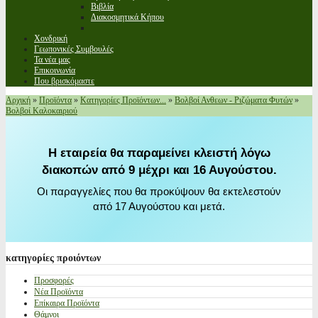
Βιβλία
Διακοσμητικά Κήπου
Χονδρική
Γεωπονικές Συμβουλές
Τα νέα μας
Επικοινωνία
Που βρισκόμαστε
Αρχική
»
Προϊόντα
»
Κατηγορίες Προϊόντων...
»
Βολβοί Ανθεων - Ριζώματα Φυτών
»
Βολβοί Καλοκαιριού
Η εταιρεία θα παραμείνει κλειστή λόγω
διακοπών από 9 μέχρι και 16 Αυγούστου.
Οι παραγγελίες που θα προκύψουν θα εκτελεστούν
από 17 Αυγούστου και μετά.
κατηγορίες
προιόντων
Προσφορές
Νέα Προϊόντα
Επίκαιρα Προϊόντα
Θάμνοι