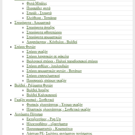
Φυτά Μπάλες
Πυραμίδες φυτά
Σπιράλ - Στριφτά
Ελεύθερα - Τοπιάρια
Σπορόφυτα - Αρωματικά
Σπορόφυτα άνοιξης
Σπορόφυτα φθινοπώρου
Σπορόφυτα αρωματικών
Λαχανόκηπος - Κόνδυλοι - Βολβοί
Σπόροι Φυτών
Σπόροι γκαζόν
Σπόροι λαχανικών σε φάκελα
Βιολογικοί σπόροι - Παλιοί παραδοσιακοί σπόροι
Σπόροι ανθέων - λουλουδιών
Σπόροι αρωματικών φυτών - Βοτάνων
Σπόροι επαγγελματικοί
Προσφορές σπόρων γκαζόν
Βολβοί - Ριζώματα Φυτών
Βολβοί Ανοιξης
Βολβοί Καλοκαιριού
Γκαζόν φυσικό - Συνθετικό
Φυσικός χλοοτάπητας - Έτοιμο γκαζόν
Πλαστικός χλοοτάπητας - Συνθετικό γκαζόν
Αυτόματο Πότισμα
Εκτοξευτήρες - Pop Up
Ηλεκτροβάνες - εξαρτήματα
Προγραμματιστές - Κομπιούτερ
Λάστιχα PE- Σωλήνες αυτόματου ποτίσματος