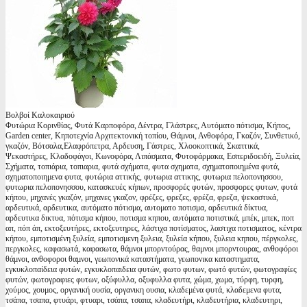
Βολβοί Καλοκαιριού
Φυτώρια Κορινθίας, Φυτά Καρποφόρα, Δέντρα, Γλάστρες, Αυτόματο πότισμα, Κήπος,
Garden center, Κηποτεχνία Αρχιτεκτονική τοπίου, Θάμνοι, Ανθοφόρα, Γκαζόν, Συνθετικό,
γκαζόν, Βότσαλα,Ελαφρόπετρα, Αρδευση, Γάστρες, Χλοοκοπτικά, Σκαπτικά,
Ψεκαστήρες, Κλαδοφάγοι, Κωνοφόρα, Λιπάσματα, Φυτοφάρμακα, Εσπεριδοειδή, Ξυλεία,
Σχήματα, τοπιάρια, τοπιαρια, φυτά σχήματα, φυτα σχηματα, σχηματοποιημένα φυτά,
σχηματοποιημενα φυτα, φυτώρια αττικής, φυτωρια αττικης, φυτωρια πελοπονησσου,
φυτωρια πελοπονησσου, κατασκευές κήπων, προσφορές φυτών, προσφορες φυτων, φυτά
κήπου, μηχανές γκαζόν, μηχανες γκαζον, φρέζες, φρεζες, φρέζα, φρεζα, ψεκαστικά,
αρδευτικά, αρδευτικα, αυτόματο πότισμα, αυτοματο ποτισμα, αρδευτικά δίκτυα,
αρδευτικα δικτυα, πότισμα κήπου, ποτισμα κηπου, αυτόματα ποτιστικά, μπέκ, μπεκ, ποπ
απ, πόπ άπ, εκτοξευτήρες, εκτοξευτηρες, λάστιχα ποτίσματος, λαστιχα ποτισματος, κέντρα
κήπου, εμποτισμένη ξυλεία, εμποτισμενη ξυλεια, ξυλεία κήπου, ξυλεια κηπου, πέργκολες,
περγκολες, καφασωτά, καφασωτα, θάμνοι μπορντούρας, θαμνοι μπορντουρας, ανθοφόροι
θάμνοι, ανθοφοροι θαμνοι, γεωπονικά καταστήματα, γεωπονικα καταστηματα,
εγκυκλοπαίδεια φυτών, εγκυκλοπαιδεια φυτών, φωτο φυτων, φωτό φυτών, φωτογραφίες
φυτών, φωτογραφιες φυτων, οξύφυλλα, οξυφυλλα φυτα, χώμα, χωμα, τύρφη, τυρφη,
χούμος, χουμος, οργανική ουσία, οργανικη ουσια, κλαδεμένα φυτά, κλαδεμενα φυτα,
τσάπα, τσαπα, φτυάρι, φτυαρι, τσάπα, τσαπα, κλαδευτήρι, κλαδευτήρια, κλαδευτηρι,