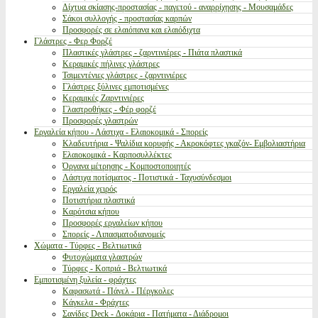
Δίχτυα σκίασης-προστασίας - παγετού - αναρρίχησης - Μουσαμάδες
Σάκοι συλλογής - προστασίας καρπών
Προσφορές σε ελαιόπανα και ελαιόδιχτα
Γλάστρες - Φερ Φορζέ
Πλαστικές γλάστρες - ζαρντινιέρες - Πιάτα πλαστικά
Κεραμικές πήλινες γλάστρες
Τσιμεντένιες γλάστρες - ζαρντινιέρες
Γλάστρες ξύλινες εμποτισμένες
Κεραμικές Ζαρντινιέρες
Γλαστροθήκες - Φέρ φορζέ
Προσφορές γλαστρών
Εργαλεία κήπου - Λάστιχα - Ελαιοκομικά - Σπορείς
Κλαδευτήρια - Ψαλίδια κορυφής - Ακροκόφτες γκαζόν- Εμβολιαστήρια
Ελαιοκομικά - Καρποσυλλέκτες
Όργανα μέτρησης - Κομποστοποιητές
Λάστιχα ποτίσματος - Ποτιστικά - Ταχυσύνδεσμοι
Εργαλεία χειρός
Ποτιστήρια πλαστικά
Καρότσια κήπου
Προσφορές εργαλείων κήπου
Σπορείς - Λιπασματοδιανομείς
Χώματα - Τύρφες - Βελτιωτικά
Φυτοχώματα γλαστρών
Τύρφες - Κοπριά - Βελτιωτικά
Εμποτισμένη ξυλεία - φράχτες
Καφασωτά - Πάνελ - Πέργκολες
Κάγκελα - Φράχτες
Σανίδες Deck - Δοκάρια - Πατήματα - Διάδρομοι