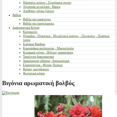
Πάσσαλοι πεύκου - Στηρίγματα φυτών
Αξεσουάρ μεταλλικά - Βάσεις
Αποθήκες κήπου ξύλινες
Βιβλία
Βιβλία για ερασιτέχνες
Βιβλία για επαγγελματίες
Διακοσμητικά Κήπου
Καλαμωτές
Πλακίδια - Πλαστικοί - Μεταλλικοί φράχτες - Πέργκολες - Πράσινοι
τοίχοι
Καλάμια Bamboo
Καμπανάκια αυλόπορτας - Μικροέπιπλα
Κεραμικά τοίχου - Πήλινες παραστάσεις
Τσιμέντινα διακοσμητικά
Διαμόρφωση εδάφους -διαχωριστικά.
Ελαφρόπετρα - Φλοιός Πεύκου
Βρύσες ορειχάλκινες
Φωτιστικά κήπου
Βιγόνια αρωματική βολβός