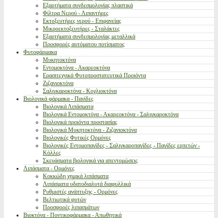
Εξαρτήματα συνδεσμολογίας πλαστικά
Φίλτρα Νερού - Λιπαντήρες
Εκτοξευτήρες νερού - Επιφανείας
Μικροεκτοξευτήρες - Σταλάκτες
Εξαρτήματα συνδεσμολογίας μεταλλικά
Προσφορές αυτόματου ποτίσματος
Φυτοφάρμακα
Μυκητοκτόνα
Εντομοκτόνα - Ακαρεοκτόνα
Ερασιτεχνικά Φυτοπροστατευτικά Προιόντα
Ζιζανιοκτόνα
Σαλιγκαροκτόνα - Κοχλιοκτόνα
Βιολογικά φάρμακα - Παγίδες
Βιολογικά Λιπάσματα
Βιολογικά Εντομοκτόνα - Ακαρεοκτόνα - Σαλιγκαροκτόνα
Βιολογικά προιόντα προστασίας
Βιολογικά Μυκητοκτόνα - Ζιζανιοκτόνα
Βιολογικές Φυτικές Ορμόνες
Βιολογικές Εντομοπαγίδες - Σαλιγκαροπαγίδες - Παγίδες ερπετών -
Κόλλες
Σκευάσματα βιολογικά για απεντομώσεις
Λιπάσματα - Ορμόνες
Κοκκώδη χημικά λιπάσματα
Λιπάσματα υδατοδιαλυτά διαφυλλικά
Ρυθμιστές ανάπτυξης - Ορμόνες
Βελτιωτικά φυτών
Προσφορές λιπασμάτων
Βιοκτόνα - Ποντικοφάρμακα - Απωθητικά