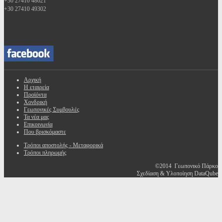
+30 27410 48621
+30 27410 49302
Αρχική
Η εταιρεία
Προϊόντα
Χονδρική
Γεωπονικές Συμβουλές
Τα νέα μας
Επικοινωνία
Που βρισκόμαστε
Τρόποι αποστολής - Μεταφορικά
Τρόποι πληρωμής
©2014 Γεωπονικό Πάρκο
Σχεδίαση & Υλοποίηση DataQube