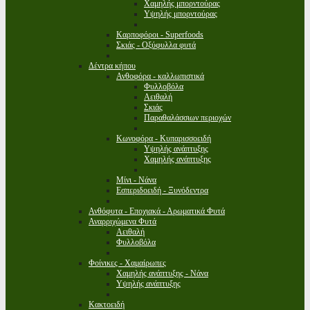
Χαμηλής μπορντούρας
Υψηλής μπορντούρας
Καρποφόροι - Superfoods
Σκιάς - Οξύφυλλα φυτά
Δέντρα κήπου
Ανθοφόρα - καλλωπιστικά
Φυλλοβόλα
Αειθαλή
Σκιάς
Παραθαλάσσιων περιοχών
Κωνοφόρα - Κυπαρισσοειδή
Υψηλής ανάπτυξης
Χαμηλής ανάπτυξης
Μίνι - Νάνα
Εσπεριδοειδή - Ξυνόδεντρα
Ανθόφυτα - Εποχιακά - Αρωματικά Φυτά
Αναρριχώμενα Φυτά
Αειθαλή
Φυλλοβόλα
Φοίνικες - Χαμαίρωπες
Χαμηλής ανάπτυξης - Νάνα
Υψηλής ανάπτυξης
Κακτοειδή