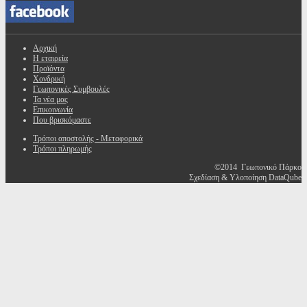
Αρχική
Η εταιρεία
Προϊόντα
Χονδρική
Γεωπονικές Συμβουλές
Τα νέα μας
Επικοινωνία
Που βρισκόμαστε
Τρόποι αποστολής - Μεταφορικά
Τρόποι πληρωμής
©2014 Γεωπονικό Πάρκο
Σχεδίαση & Υλοποίηση DataQube