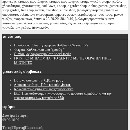
προπιεσης, έτοιμος χλοοτάπητας, ετοιμος χλοοταπητας, έτοιμο γκαζόν, ετοιμο γκαζον,
χλοοτάπητας, χλοοταπητας, sod, lawn, e shop, e garden shop, e shop garden, garden shop,
shop garden, free shop garden, free shop, e free shop, βιολογικη ντοματα, βιολογικα
σπορόφυτα, βελτιωτικα σκευασματα, ορμονες φυτων, εκτοξευτηρες τσαφ-τσαφ, μειγμα
γκαζον, ακαρεοκτόνα, λιπασμα 20-20-20, 30-10-10, βιολογικη προστασία φυτων,
πατατοσπορος, σακοι μανιταριών, μουσαμάδες, διχτυά σκίασης λαχανικών, pop-up
γραναζωτα γηπέδων, ζιζανιοκτόνα
τα
νέα μας
Προσφορά: Όλοι οι χειμερινοί Βολβόι -50% έως 15/2
Φειγιόα: Καλλιέργεια απο ''χρυσάφι''
Oι νέοι μας λογαριασμοί στα social media
ΓΚΙΝΓΚΟ ΜΠΙΛΟΜΠΑ - ΤΟ ΔΕΝΤΡΟ ΜΕ ΤΙΣ ΘΕΡΑΠΕΥΤΙΚΕΣ
ΙΔΙΟΤΗΤΕΣ
γεωπονικές
συμβουλές
Πότε να φυτέψω την λεβάντα μου ;
Λίπανση πατάτας - Πότε και πώς γίνεται.
Καλλωπιστικά φυτά που αντέχουν σε σκιά.
Ελιά: Πως αυξάνουμε την ανθοφορία, το ποσοστό καρπόδεσης και την
περιεκτικότητα των καρπών σε λάδι
ωράριο
Δευτέρα|Τετάρτη
09:00-16:00
Τρίτη|Πέμπτη|Παρασκευή