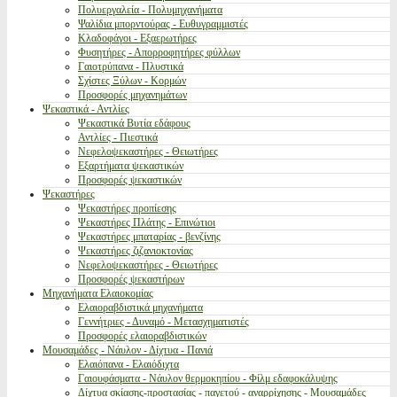
Πολυεργαλεία - Πολυμηχανήματα
Ψαλίδια μπορντούρας - Ευθυγραμμιστές
Κλαδοφάγοι - Εξαερωτήρες
Φυσητήρες - Απορροφητήρες φύλλων
Γαιοτρύπανα - Πλυστικά
Σχίστες Ξύλων - Κορμών
Προσφορές μηχανημάτων
Ψεκαστικά - Αντλίες
Ψεκαστικά Βυτία εδάφους
Αντλίες - Πιεστικά
Νεφελοψεκαστήρες - Θειωτήρες
Εξαρτήματα ψεκαστικών
Προσφορές ψεκαστικών
Ψεκαστήρες
Ψεκαστήρες προπίεσης
Ψεκαστήρες Πλάτης - Επινώτιοι
Ψεκαστήρες μπαταρίας - βενζίνης
Ψεκαστήρες ζιζανιοκτονίας
Νεφελοψεκαστήρες - Θειωτήρες
Προσφορές ψεκαστήρων
Μηχανήματα Ελαιοκομίας
Ελαιοραβδιστικά μηχανήματα
Γεννήτριες - Δυναμό - Μετασχηματιστές
Προσφορές ελαιοραβδιστικών
Μουσαμάδες - Νάυλον - Δίχτυα - Πανιά
Ελαιόπανα - Ελαιόδιχτα
Γαιουφάσματα - Νάυλον θερμοκηπίου - Φίλμ εδαφοκάλυψης
Δίχτυα σκίασης-προστασίας - παγετού - αναρρίχησης - Μουσαμάδες