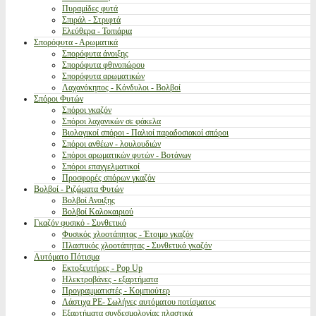
Πυραμίδες φυτά
Σπιράλ - Στριφτά
Ελεύθερα - Τοπιάρια
Σπορόφυτα - Αρωματικά
Σπορόφυτα άνοιξης
Σπορόφυτα φθινοπώρου
Σπορόφυτα αρωματικών
Λαχανόκηπος - Κόνδυλοι - Βολβοί
Σπόροι Φυτών
Σπόροι γκαζόν
Σπόροι λαχανικών σε φάκελα
Βιολογικοί σπόροι - Παλιοί παραδοσιακοί σπόροι
Σπόροι ανθέων - λουλουδιών
Σπόροι αρωματικών φυτών - Βοτάνων
Σπόροι επαγγελματικοί
Προσφορές σπόρων γκαζόν
Βολβοί - Ριζώματα Φυτών
Βολβοί Ανοιξης
Βολβοί Καλοκαιριού
Γκαζόν φυσικό - Συνθετικό
Φυσικός χλοοτάπητας - Έτοιμο γκαζόν
Πλαστικός χλοοτάπητας - Συνθετικό γκαζόν
Αυτόματο Πότισμα
Εκτοξευτήρες - Pop Up
Ηλεκτροβάνες - εξαρτήματα
Προγραμματιστές - Κομπιούτερ
Λάστιχα PE- Σωλήνες αυτόματου ποτίσματος
Εξαρτήματα συνδεσμολογίας πλαστικά