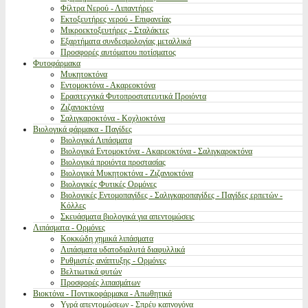
Φίλτρα Νερού - Λιπαντήρες
Εκτοξευτήρες νερού - Επιφανείας
Μικροεκτοξευτήρες - Σταλάκτες
Εξαρτήματα συνδεσμολογίας μεταλλικά
Προσφορές αυτόματου ποτίσματος
Φυτοφάρμακα
Μυκητοκτόνα
Εντομοκτόνα - Ακαρεοκτόνα
Ερασιτεχνικά Φυτοπροστατευτικά Προιόντα
Ζιζανιοκτόνα
Σαλιγκαροκτόνα - Κοχλιοκτόνα
Βιολογικά φάρμακα - Παγίδες
Βιολογικά Λιπάσματα
Βιολογικά Εντομοκτόνα - Ακαρεοκτόνα - Σαλιγκαροκτόνα
Βιολογικά προιόντα προστασίας
Βιολογικά Μυκητοκτόνα - Ζιζανιοκτόνα
Βιολογικές Φυτικές Ορμόνες
Βιολογικές Εντομοπαγίδες - Σαλιγκαροπαγίδες - Παγίδες ερπετών -
Κόλλες
Σκευάσματα βιολογικά για απεντομώσεις
Λιπάσματα - Ορμόνες
Κοκκώδη χημικά λιπάσματα
Λιπάσματα υδατοδιαλυτά διαφυλλικά
Ρυθμιστές ανάπτυξης - Ορμόνες
Βελτιωτικά φυτών
Προσφορές λιπασμάτων
Βιοκτόνα - Ποντικοφάρμακα - Απωθητικά
Υγρά απεντομώσεων - Σπρέυ καπνογόνα