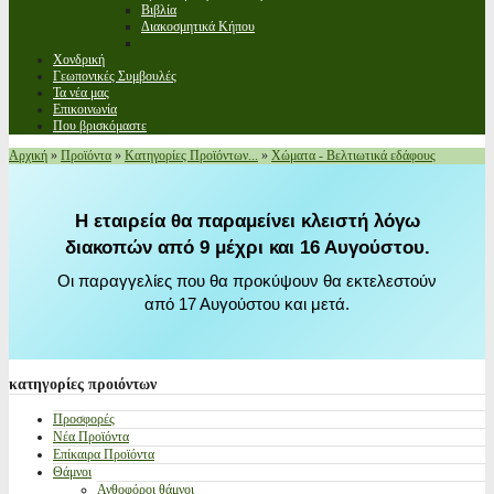
Βιβλία
Διακοσμητικά Κήπου
Χονδρική
Γεωπονικές Συμβουλές
Τα νέα μας
Επικοινωνία
Που βρισκόμαστε
Αρχική
»
Προϊόντα
»
Κατηγορίες Προϊόντων...
»
Χώματα - Βελτιωτικά εδάφους
Η εταιρεία θα παραμείνει κλειστή λόγω
διακοπών από 9 μέχρι και 16 Αυγούστου.
Οι παραγγελίες που θα προκύψουν θα εκτελεστούν
από 17 Αυγούστου και μετά.
κατηγορίες
προιόντων
Προσφορές
Νέα Προϊόντα
Επίκαιρα Προϊόντα
Θάμνοι
Ανθοφόροι θάμνοι