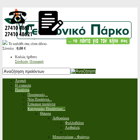
Το καλάθι σας είναι άδειο.
Σύνολο :
0,00 €
Καλώς ήρθατε
Σύνδεση | Εγγραφή
Αρχική
Η εταιρεία
Προϊόντα
Προσφορές...
Νέα Προϊόντα...
Επίκαιρα προϊόντα
Κατηγορίες Προϊόντων...
Θάμνοι
Ανθοφόροι
Φυλλοβόλοι
Αειθαλείς
Μπορντούρας - Φράχτες