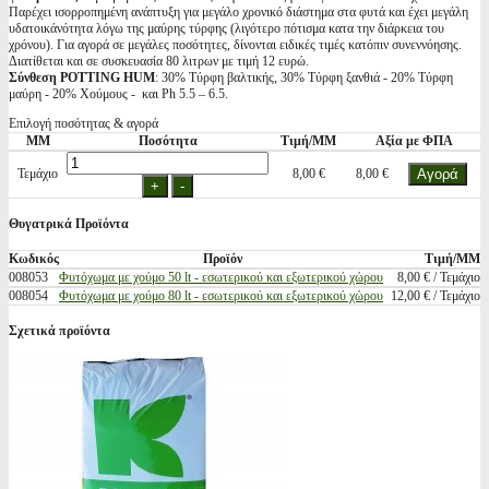
Παρέχει ισορροπημένη ανάπτυξη για μεγάλο χρονικό διάστημα στα φυτά και έχει μεγάλη
υδατοικάνότητα λόγω της μαύρης τύρφης (λιγότερο πότισμα κατα την διάρκεια του
χρόνου). Για αγορά σε μεγάλες ποσότητες, δίνονται ειδικές τιμές κατόπιν συνεννόησης.
Διατίθεται και σε συσκευασία 80 λιτρων με τιμή 12 ευρώ.
Σύνθεση POTTING HUM
: 30% Τύρφη βαλτικής, 30% Τύρφη ξανθιά - 20% Τύρφη
μαύρη - 20% Χούμους - και Ph 5.5 – 6.5.
Επιλογή ποσότητας & αγορά
ΜΜ
Ποσότητα
Τιμή/ΜΜ
Αξία με ΦΠΑ
Τεμάχιο
8,00 €
8,00 €
Θυγατρικά Προϊόντα
Κωδικός
Προϊόν
Τιμή/ΜΜ
008053
Φυτόχωμα με χούμο 50 lt - εσωτερικού και εξωτερικού χώρου
8,00 € / Τεμάχιο
008054
Φυτόχωμα με χούμο 80 lt - εσωτερικού και εξωτερικού χώρου
12,00 € / Τεμάχιο
Σχετικά προϊόντα