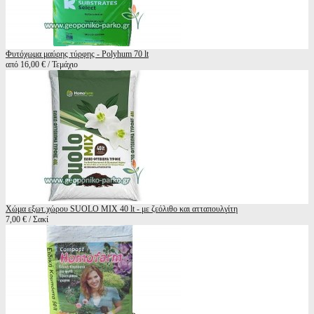
Φυτόχωμα μαύρης τύρφης - Polyhum 70 lt
από 16,00 € / Τεμάχιο
Χώμα εξωτ.χώρου SUOLO MIX 40 lt - με ζεόλιθο και ατταπουλγίτη
7,00 € / Σακί