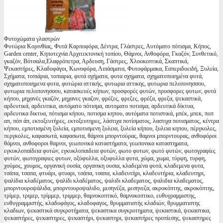
Φυτοχώματα γλαστρών
Φυτώρια Κορινθίας, Φυτά Καρποφόρα, Δέντρα, Γλάστρες, Αυτόματο πότισμα, Κήπος,
Garden center, Κηποτεχνία Αρχιτεκτονική τοπίου, Θάμνοι, Ανθοφόρα, Γκαζόν, Συνθετικό,
γκαζόν, Βότσαλα,Ελαφρόπετρα, Αρδευση, Γάστρες, Χλοοκοπτικά, Σκαπτικά,
Ψεκαστήρες, Κλαδοφάγοι, Κωνοφόρα, Λιπάσματα, Φυτοφάρμακα, Εσπεριδοειδή, Ξυλεία,
Σχήματα, τοπιάρια, τοπιαρια, φυτά σχήματα, φυτα σχηματα, σχηματοποιημένα φυτά,
σχηματοποιημενα φυτα, φυτώρια αττικής, φυτωρια αττικης, φυτωρια πελοπονησσου,
φυτωρια πελοπονησσου, κατασκευές κήπων, προσφορές φυτών, προσφορες φυτων, φυτά
κήπου, μηχανές γκαζόν, μηχανες γκαζον, φρέζες, φρεζες, φρέζα, φρεζα, ψεκαστικά,
αρδευτικά, αρδευτικα, αυτόματο πότισμα, αυτοματο ποτισμα, αρδευτικά δίκτυα,
αρδευτικα δικτυα, πότισμα κήπου, ποτισμα κηπου, αυτόματα ποτιστικά, μπέκ, μπεκ, ποπ
απ, πόπ άπ, εκτοξευτήρες, εκτοξευτηρες, λάστιχα ποτίσματος, λαστιχα ποτισματος, κέντρα
κήπου, εμποτισμένη ξυλεία, εμποτισμενη ξυλεια, ξυλεία κήπου, ξυλεια κηπου, πέργκολες,
περγκολες, καφασωτά, καφασωτα, θάμνοι μπορντούρας, θαμνοι μπορντουρας, ανθοφόροι
θάμνοι, ανθοφοροι θαμνοι, γεωπονικά καταστήματα, γεωπονικα καταστηματα,
εγκυκλοπαίδεια φυτών, εγκυκλοπαιδεια φυτών, φωτο φυτων, φωτό φυτών, φωτογραφίες
φυτών, φωτογραφιες φυτων, οξύφυλλα, οξυφυλλα φυτα, χώμα, χωμα, τύρφη, τυρφη,
χούμος, χουμος, οργανική ουσία, οργανικη ουσια, κλαδεμένα φυτά, κλαδεμενα φυτα,
τσάπα, τσαπα, φτυάρι, φτυαρι, τσάπα, τσαπα, κλαδευτήρι, κλαδευτήρια, κλαδευτηρι,
ψαλίδια κλαδέματος, ψαλίδι κλαδέματος, ψαλιδι κλαδεματος, ψαλιδια κλαδεματος,
μπορντουροψάλιδα, μπορντουροψαλιδο, μεσηνέζα, μεσηνεζα, ακροκόπτης, ακροκόπτης,
τρίμερ, τριμερ, τρίμμερ, τριμμερ, θαμνοκοπτικό, θαμνοκοπτικο, ευθυγραμμιστης,
ευθυγραμμιστής, κλαδοφάγος, κλαδοφαγος, θρυμματιστής κλαδιών, θρυμματιστης
κλαδιων, ψεκαστικά συγκροτήματα, ψεκαστικα συγκροτηματα, ψεκαστικά, ψεκαστικα,
ψεκαστήρες, ψεκαστηρες, ψεκαστήρι, ψεκαστηρι, ψεκαστήρες προπίεσης, ψεκαστηρες