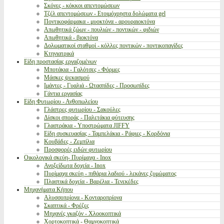
Σκόνες - κόκκοι απεντομώσεων
Τζέλ απεντομώσεων - Ετοιμόχρηστα δολώματα gel
Ποντικοφάρμακα - μυοκτόνα - αρουραιοκτόνα
Απωθητικά ζώων - πουλιών - ποντικών - φιδιών
Απωθητικά - βιοκτόνα
Δολωματικοί σταθμοί - κόλλες ποντικών - ποντικοπαγίδες
Κτηνιατρικά
Είδη προστασίας εργαζομένων
Μποτάκια - Γαλότσες - Φόρμες
Μάσκες ψεκασμού
Ιμάντες - Γυαλιά - Ωτασπίδες - Προσωπίδες
Γάντια εργασίας
Είδη Φυτωρίου - Ανθοπωλείου
Γλάστρες φυτωρίου - Σακούλες
Δίσκοι σποράς - Παλετάκια φύτευσης
Γλαστράκια - Υποστρώματα JIFFY
Είδη συσκευασίας - Ταμπελάκια - Ράφιες - Κορδόνια
Κουβάδες - Ζεμπίλια
Προσφορές ειδών φυτωρίου
Οικολογικά σκεύη- Πυρίμαχα - Inox
Ανοξείδωτα δοχεία - Inox
Πυρίμαχα σκεύη - πιθάρια λαδιού - λεκάνες ζυμώματος
Πλαστικά δοχεία - Βαρέλια - Τενεκέδες
Μηχανήματα Κήπου
Αλυσσοπρίονα - Κονταροπρίονα
Σκαπτικά - Φρέζες
Μηχανές γκαζόν - Χλοοκοπτικά
Χορτοκοπτικά - Θαμνοκοπτικά