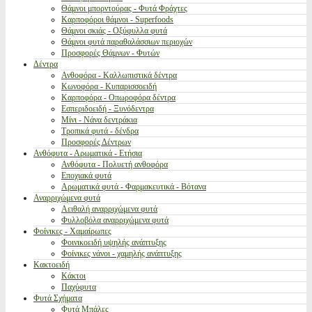
Θάμνοι μπορντούρας - Φυτά Φράχτες
Καρποφόροι θάμνοι - Superfoods
Θάμνοι σκιάς - Οξύφυλλα φυτά
Θάμνοι φυτά παραθαλάσσιων περιοχών
Προσφορές Θάμνων - Φυτών
Δέντρα
Ανθοφόρα - Καλλωπιστικά δέντρα
Κωνοφόρα - Κυπαρισσοειδή
Καρποφόρα - Οπωροφόρα δέντρα
Εσπεριδοειδή - Ξυνόδεντρα
Μίνι - Νάνα δεντράκια
Τροπικά φυτά - δένδρα
Προσφορές Δέντρων
Ανθόφυτα - Αρωματικά - Ετήσια
Ανθόφυτα - Πολυετή ανθοφόρα
Εποχιακά φυτά
Αρωματικά φυτά - Φαρμακευτικά - Βότανα
Αναρριχώμενα φυτά
Αειθαλή αναρριχώμενα φυτά
Φυλλοβόλα αναρριχώμενα φυτά
Φοίνικες - Χαμαίρωπες
Φοινικοειδή υψηλής ανάπτυξης
Φοίνικες νάνοι - χαμηλής ανάπτυξης
Κακτοειδή
Κάκτοι
Παχύφυτα
Φυτά Σχήματα
Φυτά Μπάλες