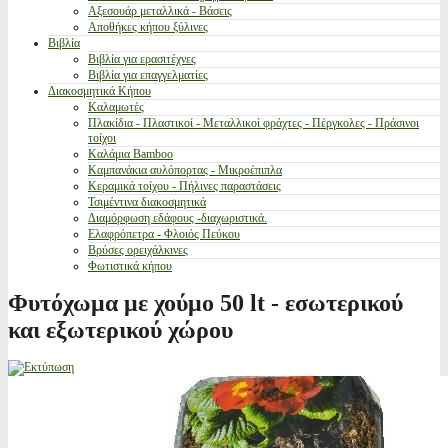
Αξεσουάρ μεταλλικά - Βάσεις
Αποθήκες κήπου ξύλινες
Βιβλία
Βιβλία για ερασιτέχνες
Βιβλία για επαγγελματίες
Διακοσμητικά Κήπου
Καλαμωτές
Πλακίδια - Πλαστικοί - Μεταλλικοί φράχτες - Πέργκολες - Πράσινοι
τοίχοι
Καλάμια Bamboo
Καμπανάκια αυλόπορτας - Μικροέπιπλα
Κεραμικά τοίχου - Πήλινες παραστάσεις
Τσιμέντινα διακοσμητικά
Διαμόρφωση εδάφους -διαχωριστικά.
Ελαφρόπετρα - Φλοιός Πεύκου
Βρύσες ορειχάλκινες
Φωτιστικά κήπου
Φυτόχωμα με χούμο 50 lt - εσωτερικού
και εξωτερικού χώρου