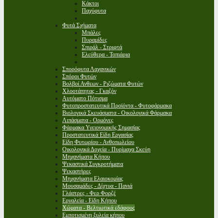
Κάκτοι
Παχύφυτα
Φυτά Σχήματα
Μπάλες
Πυραμίδες
Σπιράλ - Στριφτά
Ελεύθερα - Τοπιάρια
Σπορόφυτα Λαχανικών
Σπόροι Φυτών
Βολβοί Ανθεων - Ριζώματα Φυτών
Χλοοτάπητας - Γκαζόν
Αυτόματο Πότισμα
Φυτοπροστατευτικά Προϊόντα - Φυτοφάρμακα
Βιολογικά Σκευάσματα - Οικολογικά Φάρμακα
Λιπάσματα - Ορμόνες
Φάρμακα Υγειονομικής Σημασίας
Προστατευτικά Είδη Εργασίας
Είδη Φυτωρίου - Ανθοπωλείου
Οικολογικά Δοχεία - Πυρίμαχα Σκεύη
Μηχανήματα Κήπου
Ψεκαστικά Συγκροτήματα
Ψεκαστήρες
Μηχανήματα Ελαιοκομίας
Μουσαμάδες - Δίχτυα - Πανιά
Γλάστρες - Φερ Φορζέ
Εργαλεία - Είδη Κήπου
Χώματα - Βελτιωτικά εδάφους
Εμποτισμένη ξυλεία κήπου