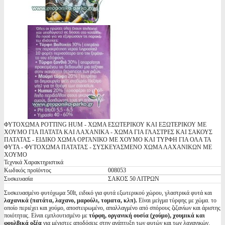
ΦΥΤΟΧΩΜΑ POTTING HUM - ΧΩΜΑ ΕΣΩΤΕΡΙΚΟΥ ΚΑΙ ΕΞΩΤΕΡΙΚΟΥ ΜΕ
ΧΟΥΜΟ ΓΙΑ ΠΑΤΑΤΑ ΚΑΙ ΛΑΧΑΝΙΚΑ - ΧΩΜΑ ΓΙΑ ΓΛΑΣΤΡΕΣ ΚΑΙ ΣΑΚΟΥΣ
ΠΑΤΑΤΑΣ - ΕΙΔΙΚΟ ΧΩΜΑ ΟΡΓΑΝΙΚΟ ΜΕ ΧΟΥΜΟ ΚΑΙ ΤΥΡΦΗ ΓΙΑ ΟΛΑ ΤΑ
ΦΥΤΑ - ΦΥΤΟΧΩΜΑ ΠΑΤΑΤΑΣ - ΣΥΣΚΕΥΑΣΜΕΝΟ ΧΩΜΑ ΛΑΧΑΝΙΚΩΝ ΜΕ
ΧΟΥΜΟ
Τεχνικά Χαρακτηριστικά
Κωδικός προϊόντος
008053
Συσκευασία
ΣΑΚΟΣ 50 ΛΙΤΡΩΝ
Συσκευασμένο φυτόχωμα 50lt, ειδικό για φυτά εξωτερικού χώρου, γλαστρικά φυτά και
λαχανικά (πατάτα, λαχανο, μαρούλι, τοματα, κλπ).
Είναι μείγμα τύρφης με χώμα. το
οποίο περιέχει και χούμο, αποστειρωμένο, απαλλαγμένο από σπόρους ζιζανίων και άριστης
ποιότητας. Είναι εμπλουτισμένο με
τύρφη, οργανική ουσία (χούμο), χουμικά και
φουλβικά οξέα
για μέγιστες αποδόσεις στην ανάπτυξη των φυτών και των λαχανικών.