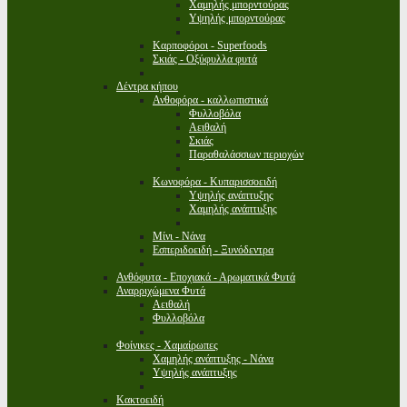
Χαμηλής μπορντούρας
Υψηλής μπορντούρας
Καρποφόροι - Superfoods
Σκιάς - Οξύφυλλα φυτά
Δέντρα κήπου
Ανθοφόρα - καλλωπιστικά
Φυλλοβόλα
Αειθαλή
Σκιάς
Παραθαλάσσιων περιοχών
Κωνοφόρα - Κυπαρισσοειδή
Υψηλής ανάπτυξης
Χαμηλής ανάπτυξης
Μίνι - Νάνα
Εσπεριδοειδή - Ξυνόδεντρα
Ανθόφυτα - Εποχιακά - Αρωματικά Φυτά
Αναρριχώμενα Φυτά
Αειθαλή
Φυλλοβόλα
Φοίνικες - Χαμαίρωπες
Χαμηλής ανάπτυξης - Νάνα
Υψηλής ανάπτυξης
Κακτοειδή