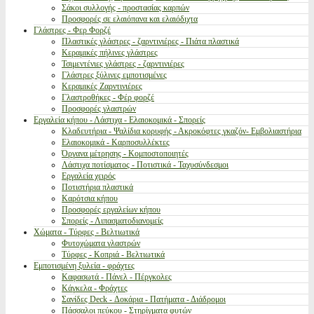
Σάκοι συλλογής - προστασίας καρπών
Προσφορές σε ελαιόπανα και ελαιόδιχτα
Γλάστρες - Φερ Φορζέ
Πλαστικές γλάστρες - ζαρντινιέρες - Πιάτα πλαστικά
Κεραμικές πήλινες γλάστρες
Τσιμεντένιες γλάστρες - ζαρντινιέρες
Γλάστρες ξύλινες εμποτισμένες
Κεραμικές Ζαρντινιέρες
Γλαστροθήκες - Φέρ φορζέ
Προσφορές γλαστρών
Εργαλεία κήπου - Λάστιχα - Ελαιοκομικά - Σπορείς
Κλαδευτήρια - Ψαλίδια κορυφής - Ακροκόφτες γκαζόν- Εμβολιαστήρια
Ελαιοκομικά - Καρποσυλλέκτες
Όργανα μέτρησης - Κομποστοποιητές
Λάστιχα ποτίσματος - Ποτιστικά - Ταχυσύνδεσμοι
Εργαλεία χειρός
Ποτιστήρια πλαστικά
Καρότσια κήπου
Προσφορές εργαλείων κήπου
Σπορείς - Λιπασματοδιανομείς
Χώματα - Τύρφες - Βελτιωτικά
Φυτοχώματα γλαστρών
Τύρφες - Κοπριά - Βελτιωτικά
Εμποτισμένη ξυλεία - φράχτες
Καφασωτά - Πάνελ - Πέργκολες
Κάγκελα - Φράχτες
Σανίδες Deck - Δοκάρια - Πατήματα - Διάδρομοι
Πάσσαλοι πεύκου - Στηρίγματα φυτών