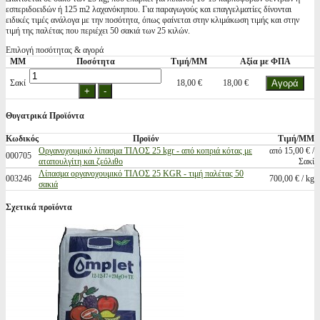
εσπεριδοειδών ή 125 m2 λαχανόκηπου. Για παραγωγούς και επαγγελματίες δίνονται
ειδικές τιμές ανάλογα με την ποσότητα, όπως φαίνεται στην κλιμάκωση τιμής και στην
τιμή της παλέτας που περιέχει 50 σακιά των 25 κιλών.
Επιλογή ποσότητας & αγορά
ΜΜ
Ποσότητα
Τιμή/ΜΜ
Αξία με ΦΠΑ
Σακί
18,00 €
18,00 €
Θυγατρικά Προϊόντα
Κωδικός
Προϊόν
Τιμή/ΜΜ
Οργανοχουμικό λίπασμα ΤΙΛΟΣ 25 kgr - από κοπριά κότας με
από 15,00 € /
000705
αταπουλγίτη και ζεόλιθο
Σακί
Λίπασμα οργανοχουμικό ΤΙΛΟΣ 25 KGR - τιμή παλέτας 50
003246
700,00 € / kg
σακιά
Σχετικά προϊόντα