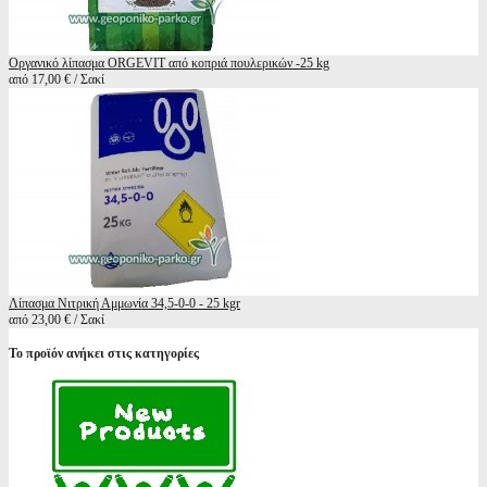
Οργανικό λίπασμα ORGEVIT από κοπριά πουλερικών -25 kg
από 17,00 € / Σακί
Λίπασμα Νιτρική Αμμωνία 34,5-0-0 - 25 kgr
από 23,00 € / Σακί
Το προϊόν ανήκει στις κατηγορίες