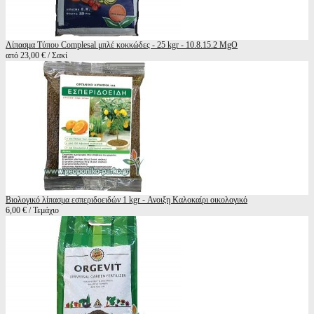
Λίπασμα Τύπου Complesal μπλέ κοκκώδες - 25 kgr - 10.8.15.2 MgO
από 23,00 € / Σακί
Βιολογικό λίπασμα εσπεριδοειδών 1 kgr - Ανοιξη Καλοκαίρι οικολογικό
6,00 € / Τεμάχιο