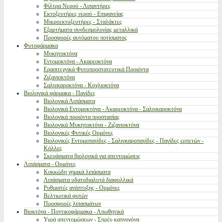
Φίλτρα Νερού - Λιπαντήρες
Εκτοξευτήρες νερού - Επιφανείας
Μικροεκτοξευτήρες - Σταλάκτες
Εξαρτήματα συνδεσμολογίας μεταλλικά
Προσφορές αυτόματου ποτίσματος
Φυτοφάρμακα
Μυκητοκτόνα
Εντομοκτόνα - Ακαρεοκτόνα
Ερασιτεχνικά Φυτοπροστατευτικά Προιόντα
Ζιζανιοκτόνα
Σαλιγκαροκτόνα - Κοχλιοκτόνα
Βιολογικά φάρμακα - Παγίδες
Βιολογικά Λιπάσματα
Βιολογικά Εντομοκτόνα - Ακαρεοκτόνα - Σαλιγκαροκτόνα
Βιολογικά προιόντα προστασίας
Βιολογικά Μυκητοκτόνα - Ζιζανιοκτόνα
Βιολογικές Φυτικές Ορμόνες
Βιολογικές Εντομοπαγίδες - Σαλιγκαροπαγίδες - Παγίδες ερπετών -
Κόλλες
Σκευάσματα βιολογικά για απεντομώσεις
Λιπάσματα - Ορμόνες
Κοκκώδη χημικά λιπάσματα
Λιπάσματα υδατοδιαλυτά διαφυλλικά
Ρυθμιστές ανάπτυξης - Ορμόνες
Βελτιωτικά φυτών
Προσφορές λιπασμάτων
Βιοκτόνα - Ποντικοφάρμακα - Απωθητικά
Υγρά απεντομώσεων - Σπρέυ καπνογόνα