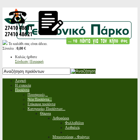
Το καλάθι σας είναι άδειο.
Σύνολο :
0,00 €
Καλώς ήρθατε
Σύνδεση | Εγγραφή
Αρχική
Η εταιρεία
Προϊόντα
Προσφορές...
Νέα Προϊόντα...
Επίκαιρα προϊόντα
Κατηγορίες Προϊόντων...
Θάμνοι
Ανθοφόροι
Φυλλοβόλοι
Αειθαλείς
Μπορντούρας - Φράχτες