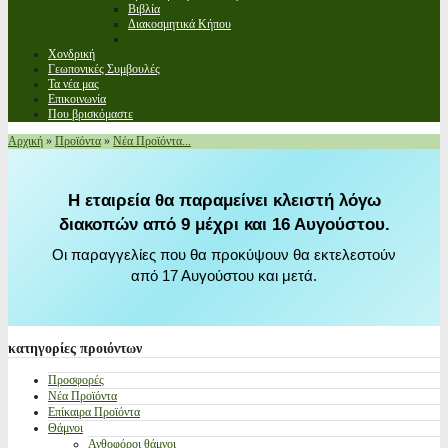
Βιβλία
Διακοσμητικά Κήπου
Χονδρική
Γεωπονικές Συμβουλές
Τα νέα μας
Επικοινωνία
Που βρισκόμαστε
Αρχική
»
Προϊόντα
»
Νέα Προϊόντα...
Η εταιρεία θα παραμείνει κλειστή λόγω
διακοπών από 9 μέχρι και 16 Αυγούστου.
Οι παραγγελίες που θα προκύψουν θα εκτελεστούν
από 17 Αυγούστου και μετά.
κατηγορίες
προιόντων
Προσφορές
Νέα Προϊόντα
Επίκαιρα Προϊόντα
Θάμνοι
Ανθοφόροι θάμνοι