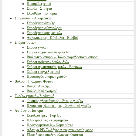
Πυραμίδες φυτά
Σπιράλ - Στριφτά
Ελεύθερα - Τοπιάρια
Σπορόφυτα - Αρωματικά
Σπορόφυτα άνοιξης
Σπορόφυτα φθινοπώρου
Σπορόφυτα αρωματικών
Λαχανόκηπος - Κόνδυλοι - Βολβοί
Σπόροι Φυτών
Σπόροι γκαζόν
Σπόροι λαχανικών σε φάκελα
Βιολογικοί σπόροι - Παλιοί παραδοσιακοί σπόροι
Σπόροι ανθέων - λουλουδιών
Σπόροι αρωματικών φυτών - Βοτάνων
Σπόροι επαγγελματικοί
Προσφορές σπόρων γκαζόν
Βολβοί - Ριζώματα Φυτών
Βολβοί Ανοιξης
Βολβοί Καλοκαιριού
Γκαζόν φυσικό - Συνθετικό
Φυσικός χλοοτάπητας - Έτοιμο γκαζόν
Πλαστικός χλοοτάπητας - Συνθετικό γκαζόν
Αυτόματο Πότισμα
Εκτοξευτήρες - Pop Up
Ηλεκτροβάνες - εξαρτήματα
Προγραμματιστές - Κομπιούτερ
Λάστιχα PE- Σωλήνες αυτόματου ποτίσματος
Εξαρτήματα συνδεσμολογίας πλαστικά