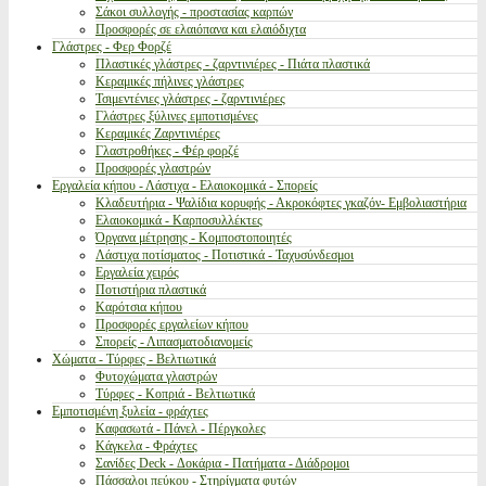
Σάκοι συλλογής - προστασίας καρπών
Προσφορές σε ελαιόπανα και ελαιόδιχτα
Γλάστρες - Φερ Φορζέ
Πλαστικές γλάστρες - ζαρντινιέρες - Πιάτα πλαστικά
Κεραμικές πήλινες γλάστρες
Τσιμεντένιες γλάστρες - ζαρντινιέρες
Γλάστρες ξύλινες εμποτισμένες
Κεραμικές Ζαρντινιέρες
Γλαστροθήκες - Φέρ φορζέ
Προσφορές γλαστρών
Εργαλεία κήπου - Λάστιχα - Ελαιοκομικά - Σπορείς
Κλαδευτήρια - Ψαλίδια κορυφής - Ακροκόφτες γκαζόν- Εμβολιαστήρια
Ελαιοκομικά - Καρποσυλλέκτες
Όργανα μέτρησης - Κομποστοποιητές
Λάστιχα ποτίσματος - Ποτιστικά - Ταχυσύνδεσμοι
Εργαλεία χειρός
Ποτιστήρια πλαστικά
Καρότσια κήπου
Προσφορές εργαλείων κήπου
Σπορείς - Λιπασματοδιανομείς
Χώματα - Τύρφες - Βελτιωτικά
Φυτοχώματα γλαστρών
Τύρφες - Κοπριά - Βελτιωτικά
Εμποτισμένη ξυλεία - φράχτες
Καφασωτά - Πάνελ - Πέργκολες
Κάγκελα - Φράχτες
Σανίδες Deck - Δοκάρια - Πατήματα - Διάδρομοι
Πάσσαλοι πεύκου - Στηρίγματα φυτών