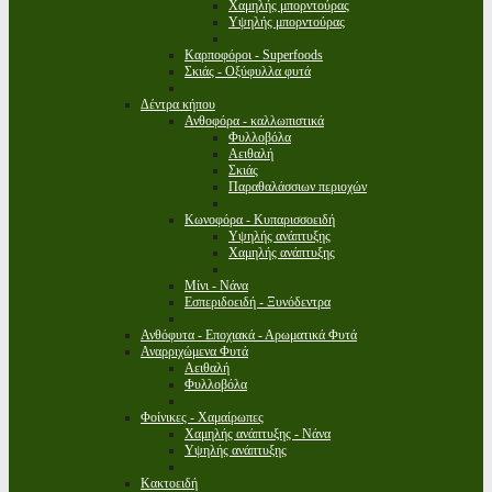
Χαμηλής μπορντούρας
Υψηλής μπορντούρας
Καρποφόροι - Superfoods
Σκιάς - Οξύφυλλα φυτά
Δέντρα κήπου
Ανθοφόρα - καλλωπιστικά
Φυλλοβόλα
Αειθαλή
Σκιάς
Παραθαλάσσιων περιοχών
Κωνοφόρα - Κυπαρισσοειδή
Υψηλής ανάπτυξης
Χαμηλής ανάπτυξης
Μίνι - Νάνα
Εσπεριδοειδή - Ξυνόδεντρα
Ανθόφυτα - Εποχιακά - Αρωματικά Φυτά
Αναρριχώμενα Φυτά
Αειθαλή
Φυλλοβόλα
Φοίνικες - Χαμαίρωπες
Χαμηλής ανάπτυξης - Νάνα
Υψηλής ανάπτυξης
Κακτοειδή