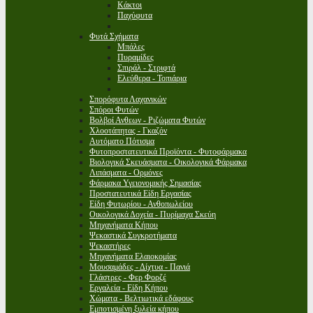
Κάκτοι
Παχύφυτα
Φυτά Σχήματα
Μπάλες
Πυραμίδες
Σπιράλ - Στριφτά
Ελεύθερα - Τοπιάρια
Σπορόφυτα Λαχανικών
Σπόροι Φυτών
Βολβοί Ανθεων - Ριζώματα Φυτών
Χλοοτάπητας - Γκαζόν
Αυτόματο Πότισμα
Φυτοπροστατευτικά Προϊόντα - Φυτοφάρμακα
Βιολογικά Σκευάσματα - Οικολογικά Φάρμακα
Λιπάσματα - Ορμόνες
Φάρμακα Υγειονομικής Σημασίας
Προστατευτικά Είδη Εργασίας
Είδη Φυτωρίου - Ανθοπωλείου
Οικολογικά Δοχεία - Πυρίμαχα Σκεύη
Μηχανήματα Κήπου
Ψεκαστικά Συγκροτήματα
Ψεκαστήρες
Μηχανήματα Ελαιοκομίας
Μουσαμάδες - Δίχτυα - Πανιά
Γλάστρες - Φερ Φορζέ
Εργαλεία - Είδη Κήπου
Χώματα - Βελτιωτικά εδάφους
Εμποτισμένη ξυλεία κήπου