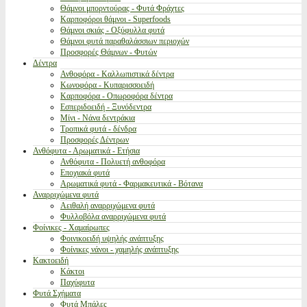
Θάμνοι μπορντούρας - Φυτά Φράχτες
Καρποφόροι θάμνοι - Superfoods
Θάμνοι σκιάς - Οξύφυλλα φυτά
Θάμνοι φυτά παραθαλάσσιων περιοχών
Προσφορές Θάμνων - Φυτών
Δέντρα
Ανθοφόρα - Καλλωπιστικά δέντρα
Κωνοφόρα - Κυπαρισσοειδή
Καρποφόρα - Οπωροφόρα δέντρα
Εσπεριδοειδή - Ξυνόδεντρα
Μίνι - Νάνα δεντράκια
Τροπικά φυτά - δένδρα
Προσφορές Δέντρων
Ανθόφυτα - Αρωματικά - Ετήσια
Ανθόφυτα - Πολυετή ανθοφόρα
Εποχιακά φυτά
Αρωματικά φυτά - Φαρμακευτικά - Βότανα
Αναρριχώμενα φυτά
Αειθαλή αναρριχώμενα φυτά
Φυλλοβόλα αναρριχώμενα φυτά
Φοίνικες - Χαμαίρωπες
Φοινικοειδή υψηλής ανάπτυξης
Φοίνικες νάνοι - χαμηλής ανάπτυξης
Κακτοειδή
Κάκτοι
Παχύφυτα
Φυτά Σχήματα
Φυτά Μπάλες