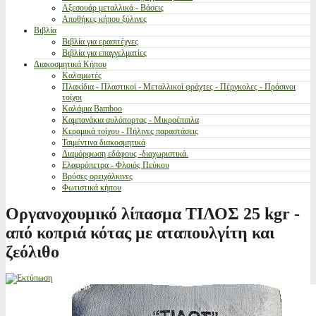
Αξεσουάρ μεταλλικά - Βάσεις
Αποθήκες κήπου ξύλινες
Βιβλία
Βιβλία για ερασιτέχνες
Βιβλία για επαγγελματίες
Διακοσμητικά Κήπου
Καλαμωτές
Πλακίδια - Πλαστικοί - Μεταλλικοί φράχτες - Πέργκολες - Πράσινοι
τοίχοι
Καλάμια Bamboo
Καμπανάκια αυλόπορτας - Μικροέπιπλα
Κεραμικά τοίχου - Πήλινες παραστάσεις
Τσιμέντινα διακοσμητικά
Διαμόρφωση εδάφους -διαχωριστικά.
Ελαφρόπετρα - Φλοιός Πεύκου
Βρύσες ορειχάλκινες
Φωτιστικά κήπου
Οργανοχουμικό λίπασμα ΤΙΛΟΣ 25 kgr -
από κοπριά κότας με αταπουλγίτη και
ζεόλιθο