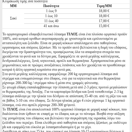
Κλιμάκωση τιμής ανά ποσότητα
ΜΜ
Ποσότητα
Τιμη/ΜΜ
1 έως 9
18,00 €
1 έως 10
18,00 €
Σακί
11 έως 40
17,00 €
41 και άνω
15,00 €
Το οργανoχουμικό εδαφοβελτιωτικό λίπασμα
ΤΙΛΟΣ
είναι ένα πλούσιο οργανικό προϊόν
100%, από κοπριά ορνίθων αυγοπαραγωγής με ιχνοστοιχεία και εμπλουτισμένο με
ατταπουλγίτη και ζεόλιθο. Είναι σε μορφή κόκκων απαλλαγμενο απο παθογόνους
οργανισμους και σπόρους ζιζανίων. Με το προϊόν αυτό βελτιώνεται η δομή του εδάφους,
διεγείρεται την δραστηριότητα του, προσφέρωντας όλα τα απαραίτητα στοιχεία που
χρειάζονται τα φυτά και τα δέντρα μας. Εφαρμόζετε σε φυτά μεγάλης καλλιέργειας,
δενδροκαλλιέργειες, ξυνά, κηπευτικά, αμπέλι και θερμοκήπια. Χρησιμοποιείται μόνο σε
χειμωνιάτικες και σε πρώιμες ανοιξιάτικες λιπάνσεις και δεν χρειάζεται να προσθέσουμε
κοπριά ή άλλη οργανική κομπόστα στα φυτά μας.
Στα φυτά μεγάλης καλλιέργειας εφαρμόζουμε 200 kg οργανοχουμικό λίπασμα ανά
στρέμμα και ενσωματώνουμε στο έδαφος, ενώ για τα κηπευτικά και στα θερμοκήπια
ρίχνουμε 200-300 kg / στρέμμα πάνω ή μέσα στις γραμμές φύτευσης.
Σε φτωχά εδάφη επαναλαμβάνουμε την λίπανση μετά από 2-3 μήνες προτού μεγαλώσουν
οι θερμοκρασίες της Ανοιξης. Για τα καρποφόρα δένδρα και ξυνά τοποθετούμε 2-3 kg
λίπασμα ανάλογα με την ηλικία του δένδρου σε απόσταση 35-40 cm. από τη ρίζα του και
σε βάθος 5-10 cm. στο έδαφος. Σε δέντρα ηλικίας μέχρι 4 ετών ρίχνουμε 1 kg οργανικό
λίπασμα, ενώ στο αμπέλι ρίχνουμε 200-300 gr/φυτό.
Το
ΤΙΛΟΣ
είναι ένα αποκλειστικά 100% οργανικό λίπασμα σε μορφή καφέ κόκκων, που
διαλύονται όταν έρθουν σε επαφή με το έδαφος και με το πότισμα. Βοηθά στην αύξηση
της γονιμότητας του εδάφους και βελτιώνει την συγκράτηση της υγρασίας λόγω του
ζεόλιθου που περιέχει. Είναι ελεύθερο από παθογόνα και σπόρους ζιζανίων, με ουδέτερο
ph και εφαρμόζεται εύκολα με λιπασματοδιανομέα ή με το χέρι.
Διατίθεται σε σάκο των 25 kg, που επαρκεί για λίπανση 10-15 καρποφόρων δέντρων ή