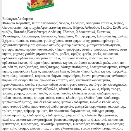
Βιολογικά Λιπάσματα
Φυτώρια Κορινθίας, Φυτά Καρποφόρα, Δέντρα, Γλάστρες, Αυτόματο πότισμα, Κήπος,
Garden center, Κηποτεχνία Αρχιτεκτονική τοπίου, Θάμνοι, Ανθοφόρα, Γκαζόν, Συνθετικό,
γκαζόν, Βότσαλα,Ελαφρόπετρα, Αρδευση, Γάστρες, Χλοοκοπτικά, Σκαπτικά,
Ψεκαστήρες, Κλαδοφάγοι, Κωνοφόρα, Λιπάσματα, Φυτοφάρμακα, Εσπεριδοειδή, Ξυλεία,
Σχήματα, τοπιάρια, τοπιαρια, φυτά σχήματα, φυτα σχηματα, σχηματοποιημένα φυτά,
σχηματοποιημενα φυτα, φυτώρια αττικής, φυτωρια αττικης, φυτωρια πελοπονησσου,
φυτωρια πελοπονησσου, κατασκευές κήπων, προσφορές φυτών, προσφορες φυτων, φυτά
κήπου, μηχανές γκαζόν, μηχανες γκαζον, φρέζες, φρεζες, φρέζα, φρεζα, ψεκαστικά,
αρδευτικά, αρδευτικα, αυτόματο πότισμα, αυτοματο ποτισμα, αρδευτικά δίκτυα,
αρδευτικα δικτυα, πότισμα κήπου, ποτισμα κηπου, αυτόματα ποτιστικά, μπέκ, μπεκ, ποπ
απ, πόπ άπ, εκτοξευτήρες, εκτοξευτηρες, λάστιχα ποτίσματος, λαστιχα ποτισματος, κέντρα
κήπου, εμποτισμένη ξυλεία, εμποτισμενη ξυλεια, ξυλεία κήπου, ξυλεια κηπου, πέργκολες,
περγκολες, καφασωτά, καφασωτα, θάμνοι μπορντούρας, θαμνοι μπορντουρας, ανθοφόροι
θάμνοι, ανθοφοροι θαμνοι, γεωπονικά καταστήματα, γεωπονικα καταστηματα,
εγκυκλοπαίδεια φυτών, εγκυκλοπαιδεια φυτών, φωτο φυτων, φωτό φυτών, φωτογραφίες
φυτών, φωτογραφιες φυτων, οξύφυλλα, οξυφυλλα φυτα, χώμα, χωμα, τύρφη, τυρφη,
χούμος, χουμος, οργανική ουσία, οργανικη ουσια, κλαδεμένα φυτά, κλαδεμενα φυτα,
τσάπα, τσαπα, φτυάρι, φτυαρι, τσάπα, τσαπα, κλαδευτήρι, κλαδευτήρια, κλαδευτηρι,
ψαλίδια κλαδέματος, ψαλίδι κλαδέματος, ψαλιδι κλαδεματος, ψαλιδια κλαδεματος,
μπορντουροψάλιδα, μπορντουροψαλιδο, μεσηνέζα, μεσηνεζα, ακροκόπτης, ακροκόπτης,
τρίμερ, τριμερ, τρίμμερ, τριμμερ, θαμνοκοπτικό, θαμνοκοπτικο, ευθυγραμμιστης,
ευθυγραμμιστής, κλαδοφάγος, κλαδοφαγος, θρυμματιστής κλαδιών, θρυμματιστης
κλαδιων, ψεκαστικά συγκροτήματα, ψεκαστικα συγκροτηματα, ψεκαστικά, ψεκαστικα,
ψεκαστήρες, ψεκαστηρες, ψεκαστήρι, ψεκαστηρι, ψεκαστήρες προπίεσης, ψεκαστηρες
προπιεσης, έτοιμος χλοοτάπητας, ετοιμος χλοοταπητας, έτοιμο γκαζόν, ετοιμο γκαζον,