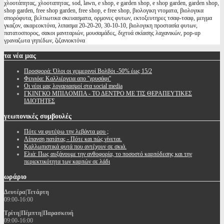
χλοοτάπητας, χλοοταπητας, sod, lawn, e shop, e garden shop, e shop garden, garden shop,
shop garden, free shop garden, free shop, e free shop, βιολογικη ντοματα, βιολογικα
σπορόφυτα, βελτιωτικα σκευασματα, ορμονες φυτων, εκτοξευτηρες τσαφ-τσαφ, μειγμα
γκαζον, ακαρεοκτόνα, λιπασμα 20-20-20, 30-10-10, βιολογικη προστασία φυτων,
πατατοσπορος, σακοι μανιταριών, μουσαμάδες, διχτυά σκίασης λαχανικών, pop-up
γραναζωτα γηπέδων, ζιζανιοκτόνα
τα
νέα μας
Προσφορά: Όλοι οι χειμερινοί Βολβόι -50% έως 15/2
Φειγιόα: Καλλιέργεια απο ''χρυσάφι''
Oι νέοι μας λογαριασμοί στα social media
ΓΚΙΝΓΚΟ ΜΠΙΛΟΜΠΑ - ΤΟ ΔΕΝΤΡΟ ΜΕ ΤΙΣ ΘΕΡΑΠΕΥΤΙΚΕΣ
ΙΔΙΟΤΗΤΕΣ
γεωπονικές
συμβουλές
Πότε να φυτέψω την λεβάντα μου ;
Λίπανση πατάτας - Πότε και πώς γίνεται.
Καλλωπιστικά φυτά που αντέχουν σε σκιά.
Ελιά: Πως αυξάνουμε την ανθοφορία, το ποσοστό καρπόδεσης και την
περιεκτικότητα των καρπών σε λάδι
ωράριο
Δευτέρα|Τετάρτη
09:00-16:00
Τρίτη|Πέμπτη|Παρασκευή
09:00-16:00