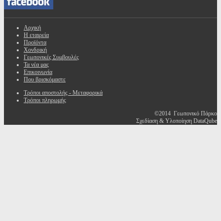
Αρχική
Η εταιρεία
Προϊόντα
Χονδρική
Γεωπονικές Συμβουλές
Τα νέα μας
Επικοινωνία
Που βρισκόμαστε
Τρόποι αποστολής - Μεταφορικά
Τρόποι πληρωμής
©2014 Γεωπονικό Πάρκο
Σχεδίαση & Υλοποίηση DataQube