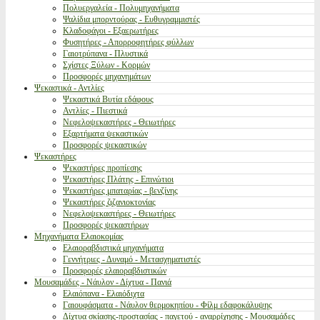
Πολυεργαλεία - Πολυμηχανήματα
Ψαλίδια μπορντούρας - Ευθυγραμμιστές
Κλαδοφάγοι - Εξαερωτήρες
Φυσητήρες - Απορροφητήρες φύλλων
Γαιοτρύπανα - Πλυστικά
Σχίστες Ξύλων - Κορμών
Προσφορές μηχανημάτων
Ψεκαστικά - Αντλίες
Ψεκαστικά Βυτία εδάφους
Αντλίες - Πιεστικά
Νεφελοψεκαστήρες - Θειωτήρες
Εξαρτήματα ψεκαστικών
Προσφορές ψεκαστικών
Ψεκαστήρες
Ψεκαστήρες προπίεσης
Ψεκαστήρες Πλάτης - Επινώτιοι
Ψεκαστήρες μπαταρίας - βενζίνης
Ψεκαστήρες ζιζανιοκτονίας
Νεφελοψεκαστήρες - Θειωτήρες
Προσφορές ψεκαστήρων
Μηχανήματα Ελαιοκομίας
Ελαιοραβδιστικά μηχανήματα
Γεννήτριες - Δυναμό - Μετασχηματιστές
Προσφορές ελαιοραβδιστικών
Μουσαμάδες - Νάυλον - Δίχτυα - Πανιά
Ελαιόπανα - Ελαιόδιχτα
Γαιουφάσματα - Νάυλον θερμοκηπίου - Φίλμ εδαφοκάλυψης
Δίχτυα σκίασης-προστασίας - παγετού - αναρρίχησης - Μουσαμάδες