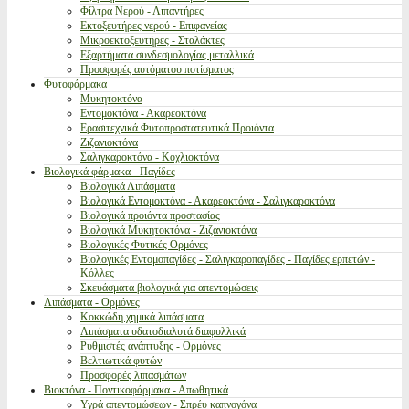
Φίλτρα Νερού - Λιπαντήρες
Εκτοξευτήρες νερού - Επιφανείας
Μικροεκτοξευτήρες - Σταλάκτες
Εξαρτήματα συνδεσμολογίας μεταλλικά
Προσφορές αυτόματου ποτίσματος
Φυτοφάρμακα
Μυκητοκτόνα
Εντομοκτόνα - Ακαρεοκτόνα
Ερασιτεχνικά Φυτοπροστατευτικά Προιόντα
Ζιζανιοκτόνα
Σαλιγκαροκτόνα - Κοχλιοκτόνα
Βιολογικά φάρμακα - Παγίδες
Βιολογικά Λιπάσματα
Βιολογικά Εντομοκτόνα - Ακαρεοκτόνα - Σαλιγκαροκτόνα
Βιολογικά προιόντα προστασίας
Βιολογικά Μυκητοκτόνα - Ζιζανιοκτόνα
Βιολογικές Φυτικές Ορμόνες
Βιολογικές Εντομοπαγίδες - Σαλιγκαροπαγίδες - Παγίδες ερπετών -
Κόλλες
Σκευάσματα βιολογικά για απεντομώσεις
Λιπάσματα - Ορμόνες
Κοκκώδη χημικά λιπάσματα
Λιπάσματα υδατοδιαλυτά διαφυλλικά
Ρυθμιστές ανάπτυξης - Ορμόνες
Βελτιωτικά φυτών
Προσφορές λιπασμάτων
Βιοκτόνα - Ποντικοφάρμακα - Απωθητικά
Υγρά απεντομώσεων - Σπρέυ καπνογόνα