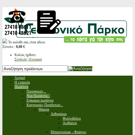
Το καλάθι σας είναι άδειο.
Σύνολο :
0,00 €
Καλώς ήρθατε
Σύνδεση | Εγγραφή
Αρχική
Η εταιρεία
Προϊόντα
Προσφορές...
Νέα Προϊόντα...
Επίκαιρα προϊόντα
Κατηγορίες Προϊόντων...
Θάμνοι
Ανθοφόροι
Φυλλοβόλοι
Αειθαλείς
Μπορντούρας - Φράχτες