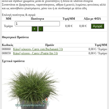
αλλά και νησίδων χρώματος μέσα σε χλοοτάπητες ή δίπλα σε υδάτινα στοιχεία.
Συναντάται σε βραχόκηπους, ταρατσόκηπους, αίθρια ή μεικτές λειμώνιες φυτεύσεις αλλά
και ως ασυνήθιστο γλαστρόφυτο, μόνο του ή σε συνδυασμό με άλλα είδη.
Επιλογή ποσότητας & αγορά
ΜΜ
Ποσότητα
Τιμή/ΜΜ
Αξία με ΦΠΑ
Τεμάχιο
8,00 €
8,00 €
Θυγατρικά Προϊόντα
Κωδικός
Προϊόν
Τιμή/ΜΜ
008060
Κάρεξ κόκκινο- Carex com.Buchananii 3 lt
8,00 € / Τεμάχιο
008059
Κάρεξ κίτρινο - Carex t.Prairie fire 3 lt
8,00 € / Τεμάχιο
Σχετικά προϊόντα