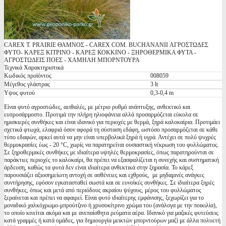
CAREX T. PRAIRIE ΘΑΜΝΟΣ - CAREX COM. BUCHANANII ΑΓΡΟΣΤΩΔΕΣ
ΦΥΤΟ- ΚΑΡΕΞ ΚΙΤΡΙΝΟ - ΚΑΡΕΞ ΚΟΚΚΙΝΟ - ΞΗΡΟΘΕΡΜΙΚΑ ΦΥΤΑ -
ΑΓΡΟΣΤΩΔΕΙΣ ΠΟΕΣ - ΧΑΜΗΛΗ ΜΠΟΡΝΤΟΥΡΑ
Τεχνικά Χαρακτηριστικά
Κωδικός προϊόντος
008059
Μέγεθος γλάστρας
3 lt
Υψος φυτού
0,3-0,4 m
Είναι φυτό αγροστώδες, αειθαλές, με μέτριο ρυθμό ανάπτυξης, ανθεκτικό και
ευπροσάρμοστο. Προτιμά την πλήρη ηλιοφάνεια αλλά προσαρμόζεται εύκολα σε
ημισκιερές συνθήκες και είναι ιδανικό για περιοχές με θερμά, ξηρά καλοκαίρια. Προτιμάει
σχετικά φτωχά, ελαφριά όσον αφορά τη σύσταση εδάφη, ωστόσο προσαρμόζεται σε κάθε
τύπο εδαφών, αρκεί αυτά να μην είναι υπερβολικά ξηρά ή υγρά. Αντέχει σε πολύ ψυχρές
θερμοκρασίες έως - 20 °C, χωρίς να παρατηρείται ουσιαστική νέκρωση του φυλλώματος.
Σε ξηροθερμικές συνθήκες με ιδιαίτερα υψηλές θερμοκρασίες, όπως παρατηρούνται σε
παράκτιες περιοχές το καλοκαίρι, θα πρέπει να εξασφαλίζεται η συνεχής και συστηματική
άρδευση, καθώς τα φυτά δεν είναι ιδιαίτερα ανθεκτικά στην ξηρασία. Το κάρεξ
παρουσιάζει αξιοσημείωτη αντοχή σε ασθένειες και εχθρούς, με μηδαμινές ανάγκες
συντήρησης, εφόσον εγκατασταθεί σωστά και σε ευνοϊκές συνθήκες. Σε ιδιαίτερα ξηρές
συνθήκες, όπως και μετά από περιόδους ακραίου ψύχους, μέρος του φυλλώματος
ξεραίνεται και πρέπει να αφαιρεί. Είναι φυτό ιδιαίτερης εμφάνισης, ξεχωρίζει για το
μοναδικό χαλκόχρωμο-μπρούτζινο ή χρυσοκίτρινο χρώμα του (ανάλογα με την ποικιλία),
το οποίο κινείται ακόμα και με ανεπαίσθητα ρεύματα αέρα. Ιδανικό για μαζικές φυτεύσεις
κατά γραμμές ή κατά ομάδες, για δημιουργία μεικτών μπορντούρων μαζί με άλλα πολυετή