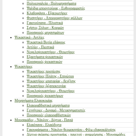
Πολυεργαλεία - Πολυμηχανήματα
Ψαλίδια μπορντούρας - Ευθυγραμμιστές
Κλαδοφάγοι - Εξαερωτήρες
Φυσητήρες - Απορροφητήρες φύλλων
Γαιοτρύπανα - Πλυστικά
Σχίστες Ξύλων - Κορμών
Προσφορές μηχανημάτων
Ψεκαστικά - Αντλίες
Ψεκαστικά Βυτία εδάφους
Αντλίες - Πιεστικά
Νεφελοψεκαστήρες - Θειωτήρες
Εξαρτήματα ψεκαστικών
Προσφορές ψεκαστικών
Ψεκαστήρες
Ψεκαστήρες προπίεσης
Ψεκαστήρες Πλάτης - Επινώτιοι
Ψεκαστήρες μπαταρίας - βενζίνης
Ψεκαστήρες ζιζανιοκτονίας
Νεφελοψεκαστήρες - Θειωτήρες
Προσφορές ψεκαστήρων
Μηχανήματα Ελαιοκομίας
Ελαιοραβδιστικά μηχανήματα
Γεννήτριες - Δυναμό - Μετασχηματιστές
Προσφορές ελαιοραβδιστικών
Μουσαμάδες - Νάυλον - Δίχτυα - Πανιά
Ελαιόπανα - Ελαιόδιχτα
Γαιουφάσματα - Νάυλον θερμοκηπίου - Φίλμ εδαφοκάλυψης
Δίχτυα σκίασης-προστασίας - παγετού - αναρρίχησης - Μουσαμάδες