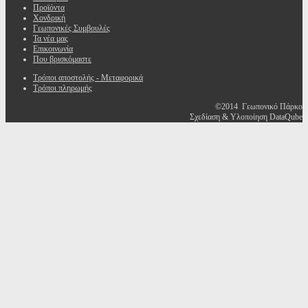
Προϊόντα
Χονδρική
Γεωπονικές Συμβουλές
Τα νέα μας
Επικοινωνία
Που βρισκόμαστε
Τρόποι αποστολής - Μεταφορικά
Τρόποι πληρωμής
©2014 Γεωπονικό Πάρκο
Σχεδίαση & Υλοποίηση DataQube