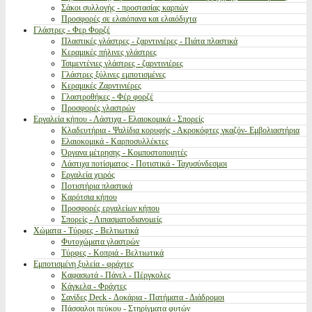
Σάκοι συλλογής - προστασίας καρπών
Προσφορές σε ελαιόπανα και ελαιόδιχτα
Γλάστρες - Φερ Φορζέ
Πλαστικές γλάστρες - ζαρντινιέρες - Πιάτα πλαστικά
Κεραμικές πήλινες γλάστρες
Τσιμεντένιες γλάστρες - ζαρντινιέρες
Γλάστρες ξύλινες εμποτισμένες
Κεραμικές Ζαρντινιέρες
Γλαστροθήκες - Φέρ φορζέ
Προσφορές γλαστρών
Εργαλεία κήπου - Λάστιχα - Ελαιοκομικά - Σπορείς
Κλαδευτήρια - Ψαλίδια κορυφής - Ακροκόφτες γκαζόν- Εμβολιαστήρια
Ελαιοκομικά - Καρποσυλλέκτες
Όργανα μέτρησης - Κομποστοποιητές
Λάστιχα ποτίσματος - Ποτιστικά - Ταχυσύνδεσμοι
Εργαλεία χειρός
Ποτιστήρια πλαστικά
Καρότσια κήπου
Προσφορές εργαλείων κήπου
Σπορείς - Λιπασματοδιανομείς
Χώματα - Τύρφες - Βελτιωτικά
Φυτοχώματα γλαστρών
Τύρφες - Κοπριά - Βελτιωτικά
Εμποτισμένη ξυλεία - φράχτες
Καφασωτά - Πάνελ - Πέργκολες
Κάγκελα - Φράχτες
Σανίδες Deck - Δοκάρια - Πατήματα - Διάδρομοι
Πάσσαλοι πεύκου - Στηρίγματα φυτών