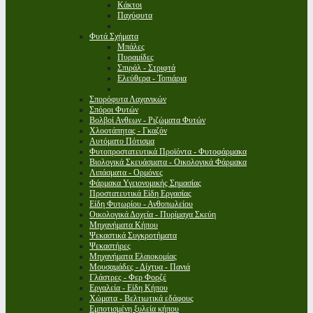
Κάκτοι
Παχύφυτα
Φυτά Σχήματα
Μπάλες
Πυραμίδες
Σπιράλ - Στριφτά
Ελεύθερα - Τοπιάρια
Σπορόφυτα Λαχανικών
Σπόροι Φυτών
Βολβοί Ανθεων - Ριζώματα Φυτών
Χλοοτάπητας - Γκαζόν
Αυτόματο Πότισμα
Φυτοπροστατευτικά Προϊόντα - Φυτοφάρμακα
Βιολογικά Σκευάσματα - Οικολογικά Φάρμακα
Λιπάσματα - Ορμόνες
Φάρμακα Υγειονομικής Σημασίας
Προστατευτικά Είδη Εργασίας
Είδη Φυτωρίου - Ανθοπωλείου
Οικολογικά Δοχεία - Πυρίμαχα Σκεύη
Μηχανήματα Κήπου
Ψεκαστικά Συγκροτήματα
Ψεκαστήρες
Μηχανήματα Ελαιοκομίας
Μουσαμάδες - Δίχτυα - Πανιά
Γλάστρες - Φερ Φορζέ
Εργαλεία - Είδη Κήπου
Χώματα - Βελτιωτικά εδάφους
Εμποτισμένη ξυλεία κήπου