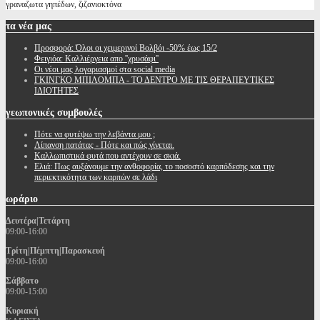
γραναζωτα γηπέδων, ζιζανιοκτόνα
τα
νέα μας
Προσφορά: Όλοι οι χειμερινοί Βολβόι -50% έως 15/2
Φειγιόα: Καλλιέργεια απο ''χρυσάφι''
Oι νέοι μας λογαριασμοί στα social media
ΓΚΙΝΓΚΟ ΜΠΙΛΟΜΠΑ - ΤΟ ΔΕΝΤΡΟ ΜΕ ΤΙΣ ΘΕΡΑΠΕΥΤΙΚΕΣ
ΙΔΙΟΤΗΤΕΣ
γεωπονικές
συμβουλές
Πότε να φυτέψω την λεβάντα μου ;
Λίπανση πατάτας - Πότε και πώς γίνεται.
Καλλωπιστικά φυτά που αντέχουν σε σκιά.
Ελιά: Πως αυξάνουμε την ανθοφορία, το ποσοστό καρπόδεσης και την
περιεκτικότητα των καρπών σε λάδι
ωράριο
Δευτέρα|Τετάρτη
09:00-16:00
Τρίτη|Πέμπτη|Παρασκευή
09:00-16:00
Σάββατο
09:00-15:00
Κυριακή