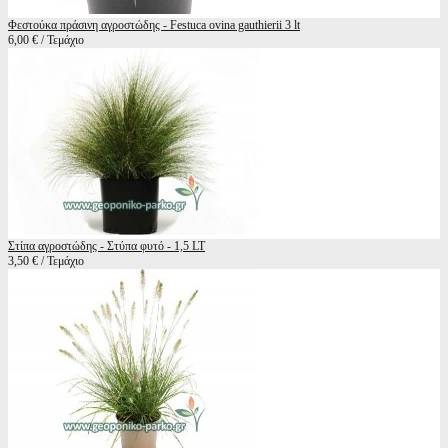
Φεστούκα πράσινη αγροστώδης - Festuca ovina gauthierii 3 lt
6,00 € / Τεμάχιο
Στίπα αγροστώδης - Στύπα φυτό - 1,5 LT
3,50 € / Τεμάχιο