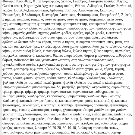
Φυτώρια Κορινθίας, Φυτά Καρποφόρα, Δέντρα, Γλάστρες, Αυτόματο πότισμα, Κήπος,
Garden center, Κηποτεχνία Αρχιτεκτονική τοπίου, Θάμνοι, Ανθοφόρα, Γκαζόν, Συνθετικό,
γκαζόν, Βότσαλα,Ελαφρόπετρα, Αρδευση, Γάστρες, Χλοοκοπτικά, Σκαπτικά,
Ψεκαστήρες, Κλαδοφάγοι, Κωνοφόρα, Λιπάσματα, Φυτοφάρμακα, Εσπεριδοειδή, Ξυλεία,
Σχήματα, τοπιάρια, τοπιαρια, φυτά σχήματα, φυτα σχηματα, σχηματοποιημένα φυτά,
σχηματοποιημενα φυτα, φυτώρια αττικής, φυτωρια αττικης, φυτωρια πελοπονησσου,
φυτωρια πελοπονησσου, κατασκευές κήπων, προσφορές φυτών, προσφορες φυτων, φυτά
κήπου, μηχανές γκαζόν, μηχανες γκαζον, φρέζες, φρεζες, φρέζα, φρεζα, ψεκαστικά,
αρδευτικά, αρδευτικα, αυτόματο πότισμα, αυτοματο ποτισμα, αρδευτικά δίκτυα,
αρδευτικα δικτυα, πότισμα κήπου, ποτισμα κηπου, αυτόματα ποτιστικά, μπέκ, μπεκ, ποπ
απ, πόπ άπ, εκτοξευτήρες, εκτοξευτηρες, λάστιχα ποτίσματος, λαστιχα ποτισματος, κέντρα
κήπου, εμποτισμένη ξυλεία, εμποτισμενη ξυλεια, ξυλεία κήπου, ξυλεια κηπου, πέργκολες,
περγκολες, καφασωτά, καφασωτα, θάμνοι μπορντούρας, θαμνοι μπορντουρας, ανθοφόροι
θάμνοι, ανθοφοροι θαμνοι, γεωπονικά καταστήματα, γεωπονικα καταστηματα,
εγκυκλοπαίδεια φυτών, εγκυκλοπαιδεια φυτών, φωτο φυτων, φωτό φυτών, φωτογραφίες
φυτών, φωτογραφιες φυτων, οξύφυλλα, οξυφυλλα φυτα, χώμα, χωμα, τύρφη, τυρφη,
χούμος, χουμος, οργανική ουσία, οργανικη ουσια, κλαδεμένα φυτά, κλαδεμενα φυτα,
τσάπα, τσαπα, φτυάρι, φτυαρι, τσάπα, τσαπα, κλαδευτήρι, κλαδευτήρια, κλαδευτηρι,
ψαλίδια κλαδέματος, ψαλίδι κλαδέματος, ψαλιδι κλαδεματος, ψαλιδια κλαδεματος,
μπορντουροψάλιδα, μπορντουροψαλιδο, μεσηνέζα, μεσηνεζα, ακροκόπτης, ακροκόπτης,
τρίμερ, τριμερ, τρίμμερ, τριμμερ, θαμνοκοπτικό, θαμνοκοπτικο, ευθυγραμμιστης,
ευθυγραμμιστής, κλαδοφάγος, κλαδοφαγος, θρυμματιστής κλαδιών, θρυμματιστης
κλαδιων, ψεκαστικά συγκροτήματα, ψεκαστικα συγκροτηματα, ψεκαστικά, ψεκαστικα,
ψεκαστήρες, ψεκαστηρες, ψεκαστήρι, ψεκαστηρι, ψεκαστήρες προπίεσης, ψεκαστηρες
προπιεσης, έτοιμος χλοοτάπητας, ετοιμος χλοοταπητας, έτοιμο γκαζόν, ετοιμο γκαζον,
χλοοτάπητας, χλοοταπητας, sod, lawn, e shop, e garden shop, e shop garden, garden shop,
shop garden, free shop garden, free shop, e free shop, βιολογικη ντοματα, βιολογικα
σπορόφυτα, βελτιωτικα σκευασματα, ορμονες φυτων, εκτοξευτηρες τσαφ-τσαφ, μειγμα
γκαζον, ακαρεοκτόνα, λιπασμα 20-20-20, 30-10-10, βιολογικη προστασία φυτων,
πατατοσπορος, σακοι μανιταριών, μουσαμάδες, διχτυά σκίασης λαχανικών, pop-up