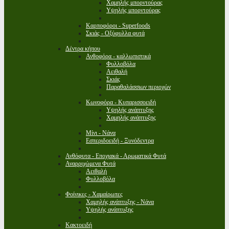
Χαμηλής μπορντούρας
Υψηλής μπορντούρας
Καρποφόροι - Superfoods
Σκιάς - Οξύφυλλα φυτά
Δέντρα κήπου
Ανθοφόρα - καλλωπιστικά
Φυλλοβόλα
Αειθαλή
Σκιάς
Παραθαλάσσιων περιοχών
Κωνοφόρα - Κυπαρισσοειδή
Υψηλής ανάπτυξης
Χαμηλής ανάπτυξης
Μίνι - Νάνα
Εσπεριδοειδή - Ξυνόδεντρα
Ανθόφυτα - Εποχιακά - Αρωματικά Φυτά
Αναρριχώμενα Φυτά
Αειθαλή
Φυλλοβόλα
Φοίνικες - Χαμαίρωπες
Χαμηλής ανάπτυξης - Νάνα
Υψηλής ανάπτυξης
Κακτοειδή