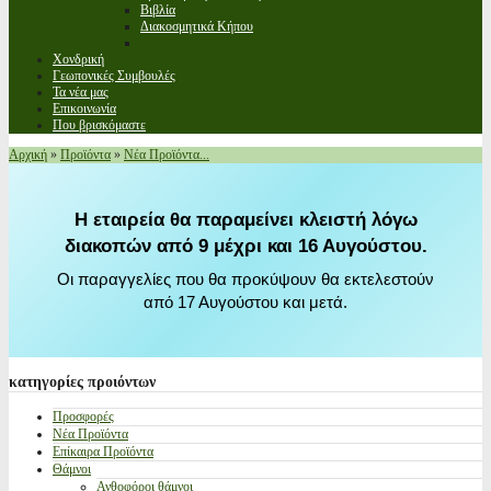
Βιβλία
Διακοσμητικά Κήπου
Χονδρική
Γεωπονικές Συμβουλές
Τα νέα μας
Επικοινωνία
Που βρισκόμαστε
Αρχική
»
Προϊόντα
»
Νέα Προϊόντα...
Η εταιρεία θα παραμείνει κλειστή λόγω
διακοπών από 9 μέχρι και 16 Αυγούστου.
Οι παραγγελίες που θα προκύψουν θα εκτελεστούν
από 17 Αυγούστου και μετά.
κατηγορίες
προιόντων
Προσφορές
Νέα Προϊόντα
Επίκαιρα Προϊόντα
Θάμνοι
Ανθοφόροι θάμνοι