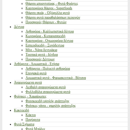
Θάμνοι μπορντούρας - Φυτά Φράχτες
Καρποφόροι θάμνοι - Superfoods
Θάμνοι σκιάς - Οξύφυλλα φυτά
Θάμνοι φυτά παραθαλάσσιων περιοχών
Προσφορές Θάμνων - Φυτών
Δέντρα
Ανθοφόρα - Καλλωπιστικά δέντρα
Κωνοφόρα - Κυπαρισσοειδή
Καρποφόρα - Οπωροφόρα δέντρα
Εσπεριδοειδή - Ξυνόδεντρα
Μίνι - Νάνα δεντράκια
Τροπικά φυτά - δένδρα
Προσφορές Δέντρων
Ανθόφυτα - Αρωματικά - Ετήσια
Ανθόφυτα - Πολυετή ανθοφόρα
Εποχιακά φυτά
Αρωματικά φυτά - Φαρμακευτικά - Βότανα
Αναρριχώμενα φυτά
Αειθαλή αναρριχώμενα φυτά
Φυλλοβόλα αναρριχώμενα φυτά
Φοίνικες - Χαμαίρωπες
Φοινικοειδή υψηλής ανάπτυξης
Φοίνικες νάνοι - χαμηλής ανάπτυξης
Κακτοειδή
Κάκτοι
Παχύφυτα
Φυτά Σχήματα
Φυτά Μπάλες