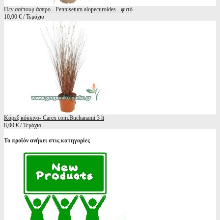
Πενισσέτουμ άσπρο - Pennisetum alopecuroides - φυτό
10,00 € / Τεμάχιο
Κάρεξ κόκκινο- Carex com.Buchananii 3 lt
8,00 € / Τεμάχιο
Το προϊόν ανήκει στις κατηγορίες