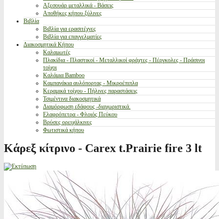
Αξεσουάρ μεταλλικά - Βάσεις
Αποθήκες κήπου ξύλινες
Βιβλία
Βιβλία για ερασιτέχνες
Βιβλία για επαγγελματίες
Διακοσμητικά Κήπου
Καλαμωτές
Πλακίδια - Πλαστικοί - Μεταλλικοί φράχτες - Πέργκολες - Πράσινοι
τοίχοι
Καλάμια Bamboo
Καμπανάκια αυλόπορτας - Μικροέπιπλα
Κεραμικά τοίχου - Πήλινες παραστάσεις
Τσιμέντινα διακοσμητικά
Διαμόρφωση εδάφους -διαχωριστικά.
Ελαφρόπετρα - Φλοιός Πεύκου
Βρύσες ορειχάλκινες
Φωτιστικά κήπου
Κάρεξ κίτρινο - Carex t.Prairie fire 3 lt