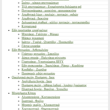
Σκόνες - κόκκοι απεντομώσεων
Τζέλ απεντομώσεων - Ετοιμόχρηστα δολώματα gel
Ποντικοφάρμακα - μυοκτόνα - αρουραιοκτόνα
Απωθητικά ζώων - πουλιών - ποντικών - φιδιών
Απωθητικά - βιοκτόνα
Δολωματικοί σταθμοί - κόλλες ποντικών - ποντικοπαγίδες
Κτηνιατρικά
Είδη προστασίας εργαζομένων
Μποτάκια - Γαλότσες - Φόρμες
Μάσκες ψεκασμού
Ιμάντες - Γυαλιά - Ωτασπίδες - Προσωπίδες
Γάντια εργασίας
Είδη Φυτωρίου - Ανθοπωλείου
Γλάστρες φυτωρίου - Σακούλες
Δίσκοι σποράς - Παλετάκια φύτευσης
Γλαστράκια - Υποστρώματα JIFFY
Είδη συσκευασίας - Ταμπελάκια - Ράφιες - Κορδόνια
Κουβάδες - Ζεμπίλια
Προσφορές ειδών φυτωρίου
Οικολογικά σκεύη- Πυρίμαχα - Inox
Ανοξείδωτα δοχεία - Inox
Πυρίμαχα σκεύη - πιθάρια λαδιού - λεκάνες ζυμώματος
Πλαστικά δοχεία - Βαρέλια - Τενεκέδες
Μηχανήματα Κήπου
Αλυσσοπρίονα - Κονταροπρίονα
Σκαπτικά - Φρέζες
Μηχανές γκαζόν - Χλοοκοπτικά
Χορτοκοπτικά - Θαμνοκοπτικά