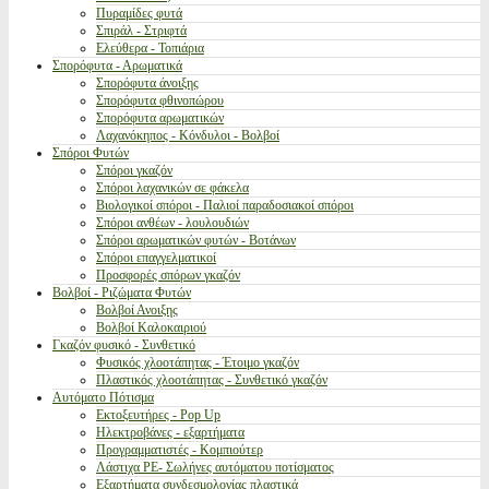
Πυραμίδες φυτά
Σπιράλ - Στριφτά
Ελεύθερα - Τοπιάρια
Σπορόφυτα - Αρωματικά
Σπορόφυτα άνοιξης
Σπορόφυτα φθινοπώρου
Σπορόφυτα αρωματικών
Λαχανόκηπος - Κόνδυλοι - Βολβοί
Σπόροι Φυτών
Σπόροι γκαζόν
Σπόροι λαχανικών σε φάκελα
Βιολογικοί σπόροι - Παλιοί παραδοσιακοί σπόροι
Σπόροι ανθέων - λουλουδιών
Σπόροι αρωματικών φυτών - Βοτάνων
Σπόροι επαγγελματικοί
Προσφορές σπόρων γκαζόν
Βολβοί - Ριζώματα Φυτών
Βολβοί Ανοιξης
Βολβοί Καλοκαιριού
Γκαζόν φυσικό - Συνθετικό
Φυσικός χλοοτάπητας - Έτοιμο γκαζόν
Πλαστικός χλοοτάπητας - Συνθετικό γκαζόν
Αυτόματο Πότισμα
Εκτοξευτήρες - Pop Up
Ηλεκτροβάνες - εξαρτήματα
Προγραμματιστές - Κομπιούτερ
Λάστιχα PE- Σωλήνες αυτόματου ποτίσματος
Εξαρτήματα συνδεσμολογίας πλαστικά