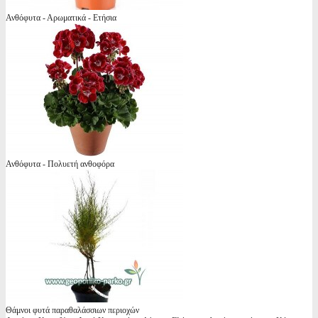
Ανθόφυτα - Αρωματικά - Ετήσια
Ανθόφυτα - Πολυετή ανθοφόρα
Θάμνοι φυτά παραθαλάσσιων περιοχών