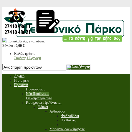
Το καλάθι σας είναι άδειο.
Σύνολο :
0,00 €
Καλώς ήρθατε
Σύνδεση | Εγγραφή
Αρχική
Η εταιρεία
Προϊόντα
Προσφορές...
Νέα Προϊόντα...
Επίκαιρα προϊόντα
Κατηγορίες Προϊόντων...
Θάμνοι
Ανθοφόροι
Φυλλοβόλοι
Αειθαλείς
Μπορντούρας - Φράχτες