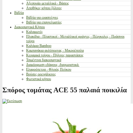
Αξεσουάρ μεταλλικά - Βάσεις
Αποθήκες κήπου ξύλινες
Βιβλία
Βιβλία για ερασιτέχνες
Βιβλία για επαγγελματίες
Διακοσμητικά Κήπου
Καλαμωτές
Πλακίδια - Πλαστικοί - Μεταλλικοί φράχτες - Πέργκολες - Πράσινοι
τοίχοι
Καλάμια Bamboo
Καμπανάκια αυλόπορτας - Μικροέπιπλα
Κεραμικά τοίχου - Πήλινες παραστάσεις
Τσιμέντινα διακοσμητικά
Διαμόρφωση εδάφους -διαχωριστικά.
Ελαφρόπετρα - Φλοιός Πεύκου
Βρύσες ορειχάλκινες
Φωτιστικά κήπου
Σπόρος τομάτας ACE 55 παλαιά ποικιλία