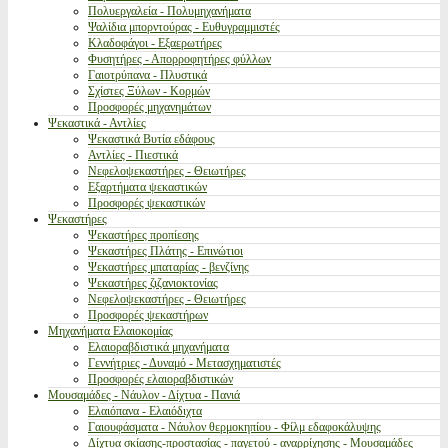
Πολυεργαλεία - Πολυμηχανήματα
Ψαλίδια μπορντούρας - Ευθυγραμμιστές
Κλαδοφάγοι - Εξαερωτήρες
Φυσητήρες - Απορροφητήρες φύλλων
Γαιοτρύπανα - Πλυστικά
Σχίστες Ξύλων - Κορμών
Προσφορές μηχανημάτων
Ψεκαστικά - Αντλίες
Ψεκαστικά Βυτία εδάφους
Αντλίες - Πιεστικά
Νεφελοψεκαστήρες - Θειωτήρες
Εξαρτήματα ψεκαστικών
Προσφορές ψεκαστικών
Ψεκαστήρες
Ψεκαστήρες προπίεσης
Ψεκαστήρες Πλάτης - Επινώτιοι
Ψεκαστήρες μπαταρίας - βενζίνης
Ψεκαστήρες ζιζανιοκτονίας
Νεφελοψεκαστήρες - Θειωτήρες
Προσφορές ψεκαστήρων
Μηχανήματα Ελαιοκομίας
Ελαιοραβδιστικά μηχανήματα
Γεννήτριες - Δυναμό - Μετασχηματιστές
Προσφορές ελαιοραβδιστικών
Μουσαμάδες - Νάυλον - Δίχτυα - Πανιά
Ελαιόπανα - Ελαιόδιχτα
Γαιουφάσματα - Νάυλον θερμοκηπίου - Φίλμ εδαφοκάλυψης
Δίχτυα σκίασης-προστασίας - παγετού - αναρρίχησης - Μουσαμάδες