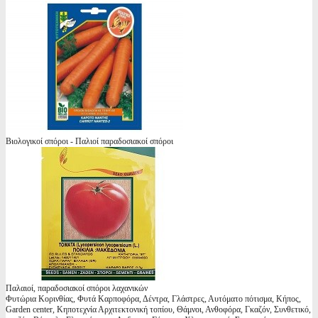
Βιολογικοί σπόροι - Παλιοί παραδοσιακοί σπόροι
Παλαιοί, παραδοσιακοί σπόροι λαχανικών
Φυτώρια Κορινθίας, Φυτά Καρποφόρα, Δέντρα, Γλάστρες, Αυτόματο πότισμα, Κήπος,
Garden center, Κηποτεχνία Αρχιτεκτονική τοπίου, Θάμνοι, Ανθοφόρα, Γκαζόν, Συνθετικό,