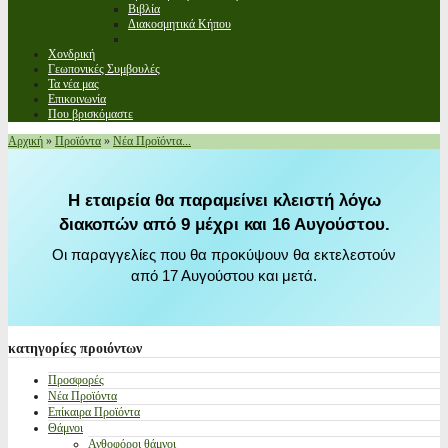
Βιβλία
Διακοσμητικά Κήπου
Χονδρική
Γεωπονικές Συμβουλές
Τα νέα μας
Επικοινωνία
Που βρισκόμαστε
Αρχική
»
Προϊόντα
»
Νέα Προϊόντα...
Η εταιρεία θα παραμείνει κλειστή λόγω
διακοπών από 9 μέχρι και 16 Αυγούστου.
Οι παραγγελίες που θα προκύψουν θα εκτελεστούν
από 17 Αυγούστου και μετά.
κατηγορίες
προιόντων
Προσφορές
Νέα Προϊόντα
Επίκαιρα Προϊόντα
Θάμνοι
Ανθοφόροι θάμνοι