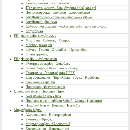
Σκόνες - κόκκοι απεντομώσεων
Τζέλ απεντομώσεων - Ετοιμόχρηστα δολώματα gel
Ποντικοφάρμακα - μυοκτόνα - αρουραιοκτόνα
Απωθητικά ζώων - πουλιών - ποντικών - φιδιών
Απωθητικά - βιοκτόνα
Δολωματικοί σταθμοί - κόλλες ποντικών - ποντικοπαγίδες
Κτηνιατρικά
Είδη προστασίας εργαζομένων
Μποτάκια - Γαλότσες - Φόρμες
Μάσκες ψεκασμού
Ιμάντες - Γυαλιά - Ωτασπίδες - Προσωπίδες
Γάντια εργασίας
Είδη Φυτωρίου - Ανθοπωλείου
Γλάστρες φυτωρίου - Σακούλες
Δίσκοι σποράς - Παλετάκια φύτευσης
Γλαστράκια - Υποστρώματα JIFFY
Είδη συσκευασίας - Ταμπελάκια - Ράφιες - Κορδόνια
Κουβάδες - Ζεμπίλια
Προσφορές ειδών φυτωρίου
Οικολογικά σκεύη- Πυρίμαχα - Inox
Ανοξείδωτα δοχεία - Inox
Πυρίμαχα σκεύη - πιθάρια λαδιού - λεκάνες ζυμώματος
Πλαστικά δοχεία - Βαρέλια - Τενεκέδες
Μηχανήματα Κήπου
Αλυσσοπρίονα - Κονταροπρίονα
Σκαπτικά - Φρέζες
Μηχανές γκαζόν - Χλοοκοπτικά
Χορτοκοπτικά - Θαμνοκοπτικά