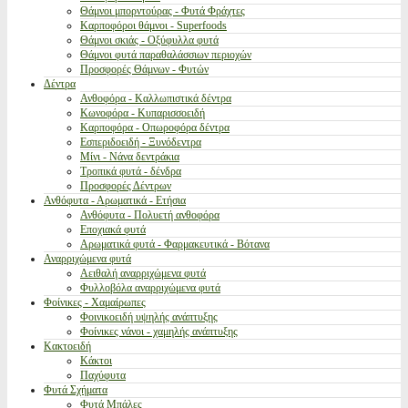
Θάμνοι μπορντούρας - Φυτά Φράχτες
Καρποφόροι θάμνοι - Superfoods
Θάμνοι σκιάς - Οξύφυλλα φυτά
Θάμνοι φυτά παραθαλάσσιων περιοχών
Προσφορές Θάμνων - Φυτών
Δέντρα
Ανθοφόρα - Καλλωπιστικά δέντρα
Κωνοφόρα - Κυπαρισσοειδή
Καρποφόρα - Οπωροφόρα δέντρα
Εσπεριδοειδή - Ξυνόδεντρα
Μίνι - Νάνα δεντράκια
Τροπικά φυτά - δένδρα
Προσφορές Δέντρων
Ανθόφυτα - Αρωματικά - Ετήσια
Ανθόφυτα - Πολυετή ανθοφόρα
Εποχιακά φυτά
Αρωματικά φυτά - Φαρμακευτικά - Βότανα
Αναρριχώμενα φυτά
Αειθαλή αναρριχώμενα φυτά
Φυλλοβόλα αναρριχώμενα φυτά
Φοίνικες - Χαμαίρωπες
Φοινικοειδή υψηλής ανάπτυξης
Φοίνικες νάνοι - χαμηλής ανάπτυξης
Κακτοειδή
Κάκτοι
Παχύφυτα
Φυτά Σχήματα
Φυτά Μπάλες