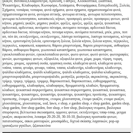
γκαζόν, Βότσαλα,Ελαφρόπετρα, Αρδευση, Γάστρες, Χλοοκοπτικά, Σκαπτικά,
Ψεκαστήρες, Κλαδοφάγοι, Κωνοφόρα, Λιπάσματα, Φυτοφάρμακα, Εσπεριδοειδή, Ξυλεία,
Σχήματα, τοπιάρια, τοπιαρια, φυτά σχήματα, φυτα σχηματα, σχηματοποιημένα φυτά,
σχηματοποιημενα φυτα, φυτώρια αττικής, φυτωρια αττικης, φυτωρια πελοπονησσου,
φυτωρια πελοπονησσου, κατασκευές κήπων, προσφορές φυτών, προσφορες φυτων, φυτά
κήπου, μηχανές γκαζόν, μηχανες γκαζον, φρέζες, φρεζες, φρέζα, φρεζα, ψεκαστικά,
αρδευτικά, αρδευτικα, αυτόματο πότισμα, αυτοματο ποτισμα, αρδευτικά δίκτυα,
αρδευτικα δικτυα, πότισμα κήπου, ποτισμα κηπου, αυτόματα ποτιστικά, μπέκ, μπεκ, ποπ
απ, πόπ άπ, εκτοξευτήρες, εκτοξευτηρες, λάστιχα ποτίσματος, λαστιχα ποτισματος, κέντρα
κήπου, εμποτισμένη ξυλεία, εμποτισμενη ξυλεια, ξυλεία κήπου, ξυλεια κηπου, πέργκολες,
περγκολες, καφασωτά, καφασωτα, θάμνοι μπορντούρας, θαμνοι μπορντουρας, ανθοφόροι
θάμνοι, ανθοφοροι θαμνοι, γεωπονικά καταστήματα, γεωπονικα καταστηματα,
εγκυκλοπαίδεια φυτών, εγκυκλοπαιδεια φυτών, φωτο φυτων, φωτό φυτών, φωτογραφίες
φυτών, φωτογραφιες φυτων, οξύφυλλα, οξυφυλλα φυτα, χώμα, χωμα, τύρφη, τυρφη,
χούμος, χουμος, οργανική ουσία, οργανικη ουσια, κλαδεμένα φυτά, κλαδεμενα φυτα,
τσάπα, τσαπα, φτυάρι, φτυαρι, τσάπα, τσαπα, κλαδευτήρι, κλαδευτήρια, κλαδευτηρι,
ψαλίδια κλαδέματος, ψαλίδι κλαδέματος, ψαλιδι κλαδεματος, ψαλιδια κλαδεματος,
μπορντουροψάλιδα, μπορντουροψαλιδο, μεσηνέζα, μεσηνεζα, ακροκόπτης, ακροκόπτης,
τρίμερ, τριμερ, τρίμμερ, τριμμερ, θαμνοκοπτικό, θαμνοκοπτικο, ευθυγραμμιστης,
ευθυγραμμιστής, κλαδοφάγος, κλαδοφαγος, θρυμματιστής κλαδιών, θρυμματιστης
κλαδιων, ψεκαστικά συγκροτήματα, ψεκαστικα συγκροτηματα, ψεκαστικά, ψεκαστικα,
ψεκαστήρες, ψεκαστηρες, ψεκαστήρι, ψεκαστηρι, ψεκαστήρες προπίεσης, ψεκαστηρες
προπιεσης, έτοιμος χλοοτάπητας, ετοιμος χλοοταπητας, έτοιμο γκαζόν, ετοιμο γκαζον,
χλοοτάπητας, χλοοταπητας, sod, lawn, e shop, e garden shop, e shop garden, garden shop,
shop garden, free shop garden, free shop, e free shop, βιολογικη ντοματα, βιολογικα
σπορόφυτα, βελτιωτικα σκευασματα, ορμονες φυτων, εκτοξευτηρες τσαφ-τσαφ, μειγμα
γκαζον, ακαρεοκτόνα, λιπασμα 20-20-20, 30-10-10, βιολογικη προστασία φυτων,
πατατοσπορος, σακοι μανιταριών, μουσαμάδες, διχτυά σκίασης λαχανικών, pop-up
γραναζωτα γηπέδων, ζιζανιοκτόνα