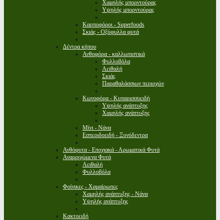
Χαμηλής μπορντούρας
Υψηλής μπορντούρας
Καρποφόροι - Superfoods
Σκιάς - Οξύφυλλα φυτά
Δέντρα κήπου
Ανθοφόρα - καλλωπιστικά
Φυλλοβόλα
Αειθαλή
Σκιάς
Παραθαλάσσιων περιοχών
Κωνοφόρα - Κυπαρισσοειδή
Υψηλής ανάπτυξης
Χαμηλής ανάπτυξης
Μίνι - Νάνα
Εσπεριδοειδή - Ξυνόδεντρα
Ανθόφυτα - Εποχιακά - Αρωματικά Φυτά
Αναρριχώμενα Φυτά
Αειθαλή
Φυλλοβόλα
Φοίνικες - Χαμαίρωπες
Χαμηλής ανάπτυξης - Νάνα
Υψηλής ανάπτυξης
Κακτοειδή