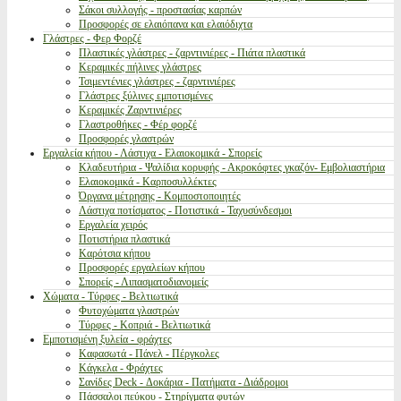
Σάκοι συλλογής - προστασίας καρπών
Προσφορές σε ελαιόπανα και ελαιόδιχτα
Γλάστρες - Φερ Φορζέ
Πλαστικές γλάστρες - ζαρντινιέρες - Πιάτα πλαστικά
Κεραμικές πήλινες γλάστρες
Τσιμεντένιες γλάστρες - ζαρντινιέρες
Γλάστρες ξύλινες εμποτισμένες
Κεραμικές Ζαρντινιέρες
Γλαστροθήκες - Φέρ φορζέ
Προσφορές γλαστρών
Εργαλεία κήπου - Λάστιχα - Ελαιοκομικά - Σπορείς
Κλαδευτήρια - Ψαλίδια κορυφής - Ακροκόφτες γκαζόν- Εμβολιαστήρια
Ελαιοκομικά - Καρποσυλλέκτες
Όργανα μέτρησης - Κομποστοποιητές
Λάστιχα ποτίσματος - Ποτιστικά - Ταχυσύνδεσμοι
Εργαλεία χειρός
Ποτιστήρια πλαστικά
Καρότσια κήπου
Προσφορές εργαλείων κήπου
Σπορείς - Λιπασματοδιανομείς
Χώματα - Τύρφες - Βελτιωτικά
Φυτοχώματα γλαστρών
Τύρφες - Κοπριά - Βελτιωτικά
Εμποτισμένη ξυλεία - φράχτες
Καφασωτά - Πάνελ - Πέργκολες
Κάγκελα - Φράχτες
Σανίδες Deck - Δοκάρια - Πατήματα - Διάδρομοι
Πάσσαλοι πεύκου - Στηρίγματα φυτών