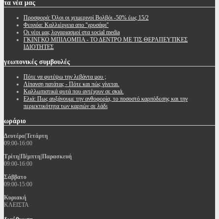
τα
νέα μας
Προσφορά: Όλοι οι χειμερινοί Βολβόι -50% έως 15/2
Φειγιόα: Καλλιέργεια απο ''χρυσάφι''
Oι νέοι μας λογαριασμοί στα social media
ΓΚΙΝΓΚΟ ΜΠΙΛΟΜΠΑ - ΤΟ ΔΕΝΤΡΟ ΜΕ ΤΙΣ ΘΕΡΑΠΕΥΤΙΚΕΣ
ΙΔΙΟΤΗΤΕΣ
γεωπονικές
συμβουλές
Πότε να φυτέψω την λεβάντα μου ;
Λίπανση πατάτας - Πότε και πώς γίνεται.
Καλλωπιστικά φυτά που αντέχουν σε σκιά.
Ελιά: Πως αυξάνουμε την ανθοφορία, το ποσοστό καρπόδεσης και την
περιεκτικότητα των καρπών σε λάδι
ωράριο
Δευτέρα|Τετάρτη
09:00-16:00
Τρίτη|Πέμπτη|Παρασκευή
09:00-16:00
Σάββατο
09:00-15:00
Κυριακή
ΚΛΕΙΣΤΑ