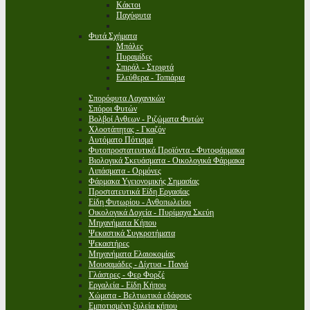
Κάκτοι
Παχύφυτα
Φυτά Σχήματα
Μπάλες
Πυραμίδες
Σπιράλ - Στριφτά
Ελεύθερα - Τοπιάρια
Σπορόφυτα Λαχανικών
Σπόροι Φυτών
Βολβοί Ανθεων - Ριζώματα Φυτών
Χλοοτάπητας - Γκαζόν
Αυτόματο Πότισμα
Φυτοπροστατευτικά Προϊόντα - Φυτοφάρμακα
Βιολογικά Σκευάσματα - Οικολογικά Φάρμακα
Λιπάσματα - Ορμόνες
Φάρμακα Υγειονομικής Σημασίας
Προστατευτικά Είδη Εργασίας
Είδη Φυτωρίου - Ανθοπωλείου
Οικολογικά Δοχεία - Πυρίμαχα Σκεύη
Μηχανήματα Κήπου
Ψεκαστικά Συγκροτήματα
Ψεκαστήρες
Μηχανήματα Ελαιοκομίας
Μουσαμάδες - Δίχτυα - Πανιά
Γλάστρες - Φερ Φορζέ
Εργαλεία - Είδη Κήπου
Χώματα - Βελτιωτικά εδάφους
Εμποτισμένη ξυλεία κήπου