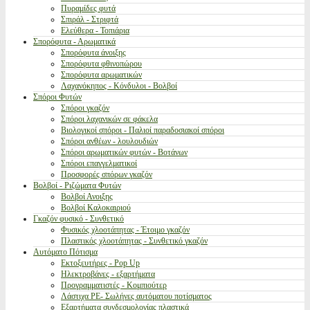
Πυραμίδες φυτά
Σπιράλ - Στριφτά
Ελεύθερα - Τοπιάρια
Σπορόφυτα - Αρωματικά
Σπορόφυτα άνοιξης
Σπορόφυτα φθινοπώρου
Σπορόφυτα αρωματικών
Λαχανόκηπος - Κόνδυλοι - Βολβοί
Σπόροι Φυτών
Σπόροι γκαζόν
Σπόροι λαχανικών σε φάκελα
Βιολογικοί σπόροι - Παλιοί παραδοσιακοί σπόροι
Σπόροι ανθέων - λουλουδιών
Σπόροι αρωματικών φυτών - Βοτάνων
Σπόροι επαγγελματικοί
Προσφορές σπόρων γκαζόν
Βολβοί - Ριζώματα Φυτών
Βολβοί Ανοιξης
Βολβοί Καλοκαιριού
Γκαζόν φυσικό - Συνθετικό
Φυσικός χλοοτάπητας - Έτοιμο γκαζόν
Πλαστικός χλοοτάπητας - Συνθετικό γκαζόν
Αυτόματο Πότισμα
Εκτοξευτήρες - Pop Up
Ηλεκτροβάνες - εξαρτήματα
Προγραμματιστές - Κομπιούτερ
Λάστιχα PE- Σωλήνες αυτόματου ποτίσματος
Εξαρτήματα συνδεσμολογίας πλαστικά