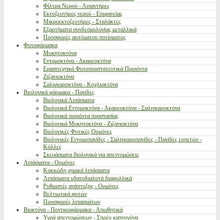
Φίλτρα Νερού - Λιπαντήρες
Εκτοξευτήρες νερού - Επιφανείας
Μικροεκτοξευτήρες - Σταλάκτες
Εξαρτήματα συνδεσμολογίας μεταλλικά
Προσφορές αυτόματου ποτίσματος
Φυτοφάρμακα
Μυκητοκτόνα
Εντομοκτόνα - Ακαρεοκτόνα
Ερασιτεχνικά Φυτοπροστατευτικά Προιόντα
Ζιζανιοκτόνα
Σαλιγκαροκτόνα - Κοχλιοκτόνα
Βιολογικά φάρμακα - Παγίδες
Βιολογικά Λιπάσματα
Βιολογικά Εντομοκτόνα - Ακαρεοκτόνα - Σαλιγκαροκτόνα
Βιολογικά προιόντα προστασίας
Βιολογικά Μυκητοκτόνα - Ζιζανιοκτόνα
Βιολογικές Φυτικές Ορμόνες
Βιολογικές Εντομοπαγίδες - Σαλιγκαροπαγίδες - Παγίδες ερπετών -
Κόλλες
Σκευάσματα βιολογικά για απεντομώσεις
Λιπάσματα - Ορμόνες
Κοκκώδη χημικά λιπάσματα
Λιπάσματα υδατοδιαλυτά διαφυλλικά
Ρυθμιστές ανάπτυξης - Ορμόνες
Βελτιωτικά φυτών
Προσφορές λιπασμάτων
Βιοκτόνα - Ποντικοφάρμακα - Απωθητικά
Υγρά απεντομώσεων - Σπρέυ καπνογόνα