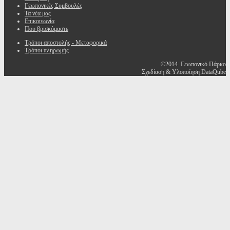
Γεωπονικές Συμβουλές
Τα νέα μας
Επικοινωνία
Που βρισκόμαστε
Τρόποι αποστολής - Μεταφορικά
Τρόποι πληρωμής
©2014 Γεωπονικό Πάρκο
Σχεδίαση & Υλοποίηση DataQube