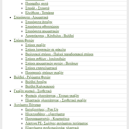
Πυραμίδες φυτά
Σπιράλ - Στριφτά
Ελεύθερα - Τοπιάρια
Σπορόφυτα - Αρωματικά
Σπορόφυτα άνοιξης
Σπορόφυτα φθινοπώρου
Σπορόφυτα αρωματικών
Λαχανόκηπος - Κόνδυλοι - Βολβοί
Σπόροι Φυτών
Σπόροι γκαζόν
Σπόροι λαχανικών σε φάκελα
Βιολογικοί σπόροι - Παλιοί παραδοσιακοί σπόροι
Σπόροι ανθέων - λουλουδιών
Σπόροι αρωματικών φυτών - Βοτάνων
Σπόροι επαγγελματικοί
Προσφορές σπόρων γκαζόν
Βολβοί - Ριζώματα Φυτών
Βολβοί Ανοιξης
Βολβοί Καλοκαιριού
Γκαζόν φυσικό - Συνθετικό
Φυσικός χλοοτάπητας - Έτοιμο γκαζόν
Πλαστικός χλοοτάπητας - Συνθετικό γκαζόν
Αυτόματο Πότισμα
Εκτοξευτήρες - Pop Up
Ηλεκτροβάνες - εξαρτήματα
Προγραμματιστές - Κομπιούτερ
Λάστιχα PE- Σωλήνες αυτόματου ποτίσματος
Εξαρτήματα συνδεσμολογίας πλαστικά