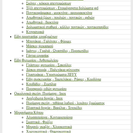
Σκόνες - κόκκοι απεντομώσεων
Τζέλ απεντομώσεων - Ετοιμόχρηστα δολώματα gel
Ποντικοφάρμακα - μυοκτόνα - αρουραιοκτόνα
Απωθητικά ζώων - πουλιών - ποντικών - φιδιών
Απωθητικά - βιοκτόνα
Δολωματικοί σταθμοί - κόλλες ποντικών - ποντικοπαγίδες
Κτηνιατρικά
Είδη προστασίας εργαζομένων
Μποτάκια - Γαλότσες - Φόρμες
Μάσκες ψεκασμού
Ιμάντες - Γυαλιά - Ωτασπίδες - Προσωπίδες
Γάντια εργασίας
Είδη Φυτωρίου - Ανθοπωλείου
Γλάστρες φυτωρίου - Σακούλες
Δίσκοι σποράς - Παλετάκια φύτευσης
Γλαστράκια - Υποστρώματα JIFFY
Είδη συσκευασίας - Ταμπελάκια - Ράφιες - Κορδόνια
Κουβάδες - Ζεμπίλια
Προσφορές ειδών φυτωρίου
Οικολογικά σκεύη- Πυρίμαχα - Inox
Ανοξείδωτα δοχεία - Inox
Πυρίμαχα σκεύη - πιθάρια λαδιού - λεκάνες ζυμώματος
Πλαστικά δοχεία - Βαρέλια - Τενεκέδες
Μηχανήματα Κήπου
Αλυσσοπρίονα - Κονταροπρίονα
Σκαπτικά - Φρέζες
Μηχανές γκαζόν - Χλοοκοπτικά
Χορτοκοπτικά - Θαμνοκοπτικά