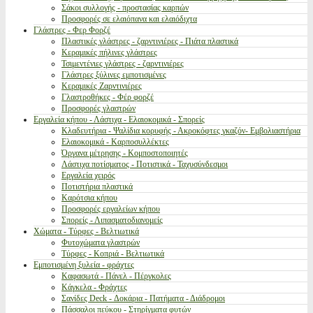
Σάκοι συλλογής - προστασίας καρπών
Προσφορές σε ελαιόπανα και ελαιόδιχτα
Γλάστρες - Φερ Φορζέ
Πλαστικές γλάστρες - ζαρντινιέρες - Πιάτα πλαστικά
Κεραμικές πήλινες γλάστρες
Τσιμεντένιες γλάστρες - ζαρντινιέρες
Γλάστρες ξύλινες εμποτισμένες
Κεραμικές Ζαρντινιέρες
Γλαστροθήκες - Φέρ φορζέ
Προσφορές γλαστρών
Εργαλεία κήπου - Λάστιχα - Ελαιοκομικά - Σπορείς
Κλαδευτήρια - Ψαλίδια κορυφής - Ακροκόφτες γκαζόν- Εμβολιαστήρια
Ελαιοκομικά - Καρποσυλλέκτες
Όργανα μέτρησης - Κομποστοποιητές
Λάστιχα ποτίσματος - Ποτιστικά - Ταχυσύνδεσμοι
Εργαλεία χειρός
Ποτιστήρια πλαστικά
Καρότσια κήπου
Προσφορές εργαλείων κήπου
Σπορείς - Λιπασματοδιανομείς
Χώματα - Τύρφες - Βελτιωτικά
Φυτοχώματα γλαστρών
Τύρφες - Κοπριά - Βελτιωτικά
Εμποτισμένη ξυλεία - φράχτες
Καφασωτά - Πάνελ - Πέργκολες
Κάγκελα - Φράχτες
Σανίδες Deck - Δοκάρια - Πατήματα - Διάδρομοι
Πάσσαλοι πεύκου - Στηρίγματα φυτών