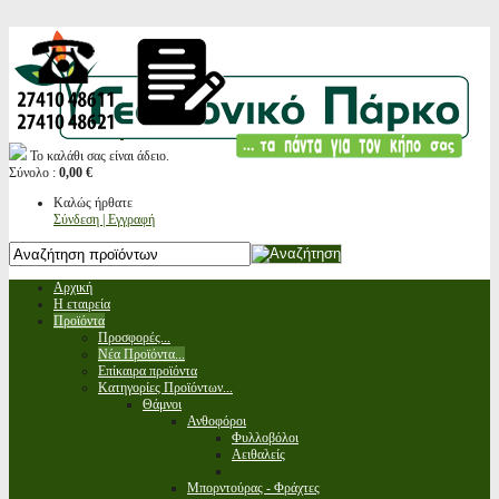
Το καλάθι σας είναι άδειο.
Σύνολο :
0,00 €
Καλώς ήρθατε
Σύνδεση | Εγγραφή
Αρχική
Η εταιρεία
Προϊόντα
Προσφορές...
Νέα Προϊόντα...
Επίκαιρα προϊόντα
Κατηγορίες Προϊόντων...
Θάμνοι
Ανθοφόροι
Φυλλοβόλοι
Αειθαλείς
Μπορντούρας - Φράχτες