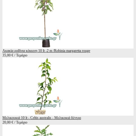
Ακακία ροβίνια κόκκινη 10 lt -2 m /Robinia margaretta rouge
35,00 € / Τεμάχιο
Μελικουκιά 10 lt - Celtis australis - Μελικοκιά δέντρο
20,00 € / Τεμάχιο