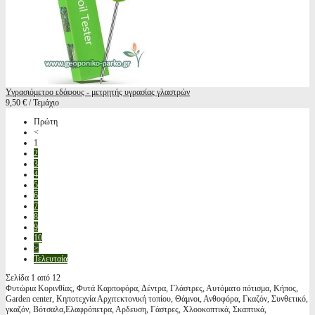
Υγρασιόμετρο εδάφους - μετρητής υγρασίας γλαστρών
9,50 € / Τεμάχιο
Πρώτη
<
1
2
3
4
5
6
7
8
9
10
>
Τελευταία
Σελίδα 1 από 12
Φυτώρια Κορινθίας, Φυτά Καρποφόρα, Δέντρα, Γλάστρες, Αυτόματο πότισμα, Κήπος,
Garden center, Κηποτεχνία Αρχιτεκτονική τοπίου, Θάμνοι, Ανθοφόρα, Γκαζόν, Συνθετικό,
γκαζόν, Βότσαλα,Ελαφρόπετρα, Αρδευση, Γάστρες, Χλοοκοπτικά, Σκαπτικά,