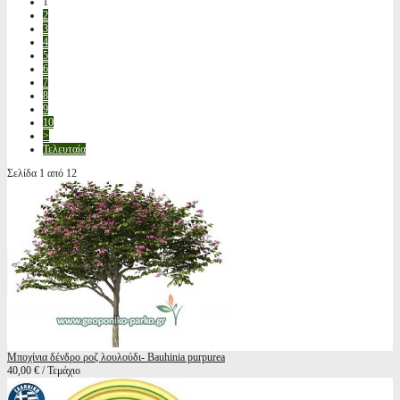
1
2
3
4
5
6
7
8
9
10
>
Τελευταία
Σελίδα 1 από 12
Μποχίνια δένδρο ροζ λουλούδι- Bauhinia purpurea
40,00 € / Τεμάχιο