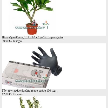
Πλουμέρια θάμνος 18 lt - Ινδικό φούλι - Φραντζιπάνι
90,00 € / Τεμάχιο
Γάντια νιτριλίου βαρέως τύπου μαύρα 100 τεμ.
12,00 € / Κιβώτιο