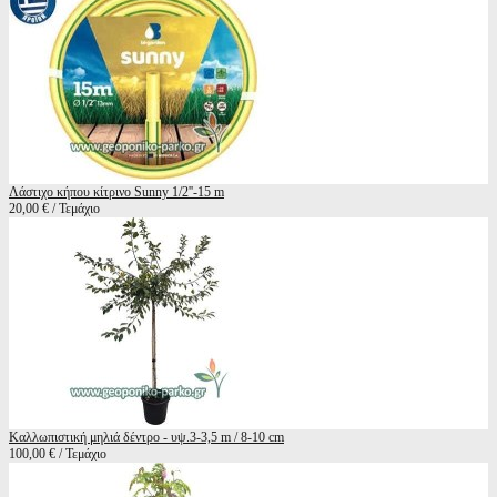
Λάστιχο κήπου κίτρινο Sunny 1/2''-15 m
20,00 € / Τεμάχιο
Καλλωπιστική μηλιά δέντρο - υψ.3-3,5 m / 8-10 cm
100,00 € / Τεμάχιο