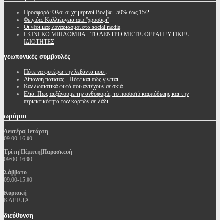
Προσφορά: Όλοι οι χειμερινοί Βολβόι -50% έως 15/2
Φειγιόα: Καλλιέργεια απο ''χρυσάφι''
Oι νέοι μας λογαριασμοί στα social media
ΓΚΙΝΓΚΟ ΜΠΙΛΟΜΠΑ - ΤΟ ΔΕΝΤΡΟ ΜΕ ΤΙΣ ΘΕΡΑΠΕΥΤΙΚΕΣ
ΙΔΙΟΤΗΤΕΣ
γεωπονικές
συμβουλές
Πότε να φυτέψω την λεβάντα μου ;
Λίπανση πατάτας - Πότε και πώς γίνεται.
Καλλωπιστικά φυτά που αντέχουν σε σκιά.
Ελιά: Πως αυξάνουμε την ανθοφορία, το ποσοστό καρπόδεσης και την
περιεκτικότητα των καρπών σε λάδι
ωράριο
Δευτέρα|Τετάρτη
09:00-16:00
Τρίτη|Πέμπτη|Παρασκευή
09:00-16:00
Σάββατο
09:00-15:00
Κυριακή
ΚΛΕΙΣΤΑ
διεύθυνση