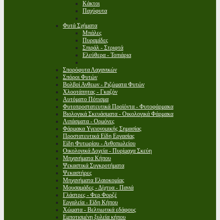
Κάκτοι
Παχύφυτα
Φυτά Σχήματα
Μπάλες
Πυραμίδες
Σπιράλ - Στριφτά
Ελεύθερα - Τοπιάρια
Σπορόφυτα Λαχανικών
Σπόροι Φυτών
Βολβοί Ανθεων - Ριζώματα Φυτών
Χλοοτάπητας - Γκαζόν
Αυτόματο Πότισμα
Φυτοπροστατευτικά Προϊόντα - Φυτοφάρμακα
Βιολογικά Σκευάσματα - Οικολογικά Φάρμακα
Λιπάσματα - Ορμόνες
Φάρμακα Υγειονομικής Σημασίας
Προστατευτικά Είδη Εργασίας
Είδη Φυτωρίου - Ανθοπωλείου
Οικολογικά Δοχεία - Πυρίμαχα Σκεύη
Μηχανήματα Κήπου
Ψεκαστικά Συγκροτήματα
Ψεκαστήρες
Μηχανήματα Ελαιοκομίας
Μουσαμάδες - Δίχτυα - Πανιά
Γλάστρες - Φερ Φορζέ
Εργαλεία - Είδη Κήπου
Χώματα - Βελτιωτικά εδάφους
Εμποτισμένη ξυλεία κήπου