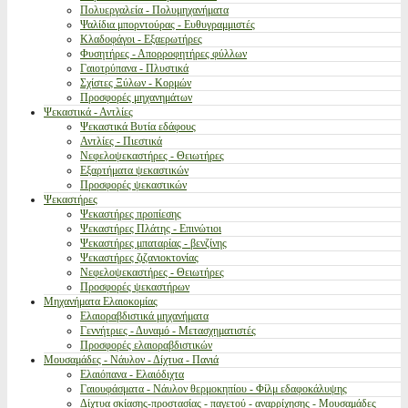
Πολυεργαλεία - Πολυμηχανήματα
Ψαλίδια μπορντούρας - Ευθυγραμμιστές
Κλαδοφάγοι - Εξαερωτήρες
Φυσητήρες - Απορροφητήρες φύλλων
Γαιοτρύπανα - Πλυστικά
Σχίστες Ξύλων - Κορμών
Προσφορές μηχανημάτων
Ψεκαστικά - Αντλίες
Ψεκαστικά Βυτία εδάφους
Αντλίες - Πιεστικά
Νεφελοψεκαστήρες - Θειωτήρες
Εξαρτήματα ψεκαστικών
Προσφορές ψεκαστικών
Ψεκαστήρες
Ψεκαστήρες προπίεσης
Ψεκαστήρες Πλάτης - Επινώτιοι
Ψεκαστήρες μπαταρίας - βενζίνης
Ψεκαστήρες ζιζανιοκτονίας
Νεφελοψεκαστήρες - Θειωτήρες
Προσφορές ψεκαστήρων
Μηχανήματα Ελαιοκομίας
Ελαιοραβδιστικά μηχανήματα
Γεννήτριες - Δυναμό - Μετασχηματιστές
Προσφορές ελαιοραβδιστικών
Μουσαμάδες - Νάυλον - Δίχτυα - Πανιά
Ελαιόπανα - Ελαιόδιχτα
Γαιουφάσματα - Νάυλον θερμοκηπίου - Φίλμ εδαφοκάλυψης
Δίχτυα σκίασης-προστασίας - παγετού - αναρρίχησης - Μουσαμάδες