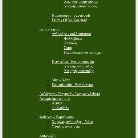
Χαμηλής μπορντούρας
Υψηλής μπορντούρας
Καρποφόροι - Superfoods
Σκιάς - Οξύφυλλα φυτά
Δέντρα κήπου
Ανθοφόρα - καλλωπιστικά
Φυλλοβόλα
Αειθαλή
Σκιάς
Παραθαλάσσιων περιοχών
Κωνοφόρα - Κυπαρισσοειδή
Υψηλής ανάπτυξης
Χαμηλής ανάπτυξης
Μίνι - Νάνα
Εσπεριδοειδή - Ξυνόδεντρα
Ανθόφυτα - Εποχιακά - Αρωματικά Φυτά
Αναρριχώμενα Φυτά
Αειθαλή
Φυλλοβόλα
Φοίνικες - Χαμαίρωπες
Χαμηλής ανάπτυξης - Νάνα
Υψηλής ανάπτυξης
Κακτοειδή