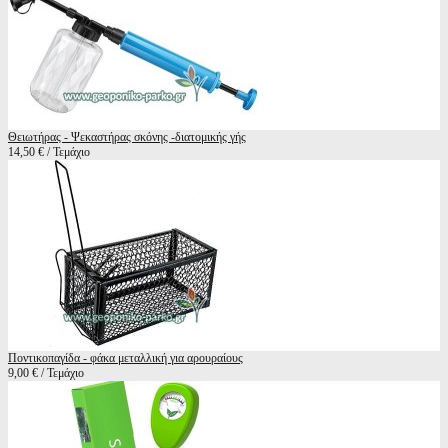
Θειωτήρας - Ψεκαστήρας σκόνης -διατομικής γής
14,50 € / Τεμάχιο
Ποντικοπαγίδα - φάκα μεταλλική για αρουραίους
9,00 € / Τεμάχιο