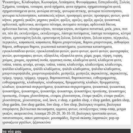
Ψεκαστήρες, Κλαδοφάγοι, Κωνοφόρα, Λιπάσματα, Φυτοφάρμακα, Εσπεριδοειδή, Ξυλεία,
Σχήματα, τοπιάρια, τοπιαρια, φυτά σχήματα, φυτα σχηματα, σχηματοποιημένα φυτά,
σχηματοποιημενα φυτα, φυτώρια αττικής, φυτωρια αττικης, φυτωρια πελοπονησσου,
φυτωρια πελοπονησσου, κατασκευές κήπων, προσφορές φυτών, προσφορες φυτων, φυτά
κήπου, μηχανές γκαζόν, μηχανες γκαζον, φρέζες, φρεζες, φρέζα, φρεζα, ψεκαστικά,
αρδευτικά, αρδευτικα, αυτόματο πότισμα, αυτοματο ποτισμα, αρδευτικά δίκτυα,
αρδευτικα δικτυα, πότισμα κήπου, ποτισμα κηπου, αυτόματα ποτιστικά, μπέκ, μπεκ, ποπ
απ, πόπ άπ, εκτοξευτήρες, εκτοξευτηρες, λάστιχα ποτίσματος, λαστιχα ποτισματος, κέντρα
κήπου, εμποτισμένη ξυλεία, εμποτισμενη ξυλεια, ξυλεία κήπου, ξυλεια κηπου, πέργκολες,
περγκολες, καφασωτά, καφασωτα, θάμνοι μπορντούρας, θαμνοι μπορντουρας, ανθοφόροι
θάμνοι, ανθοφοροι θαμνοι, γεωπονικά καταστήματα, γεωπονικα καταστηματα,
εγκυκλοπαίδεια φυτών, εγκυκλοπαιδεια φυτών, φωτο φυτων, φωτό φυτών, φωτογραφίες
φυτών, φωτογραφιες φυτων, οξύφυλλα, οξυφυλλα φυτα, χώμα, χωμα, τύρφη, τυρφη,
χούμος, χουμος, οργανική ουσία, οργανικη ουσια, κλαδεμένα φυτά, κλαδεμενα φυτα,
τσάπα, τσαπα, φτυάρι, φτυαρι, τσάπα, τσαπα, κλαδευτήρι, κλαδευτήρια, κλαδευτηρι,
ψαλίδια κλαδέματος, ψαλίδι κλαδέματος, ψαλιδι κλαδεματος, ψαλιδια κλαδεματος,
μπορντουροψάλιδα, μπορντουροψαλιδο, μεσηνέζα, μεσηνεζα, ακροκόπτης, ακροκόπτης,
τρίμερ, τριμερ, τρίμμερ, τριμμερ, θαμνοκοπτικό, θαμνοκοπτικο, ευθυγραμμιστης,
ευθυγραμμιστής, κλαδοφάγος, κλαδοφαγος, θρυμματιστής κλαδιών, θρυμματιστης
κλαδιων, ψεκαστικά συγκροτήματα, ψεκαστικα συγκροτηματα, ψεκαστικά, ψεκαστικα,
ψεκαστήρες, ψεκαστηρες, ψεκαστήρι, ψεκαστηρι, ψεκαστήρες προπίεσης, ψεκαστηρες
προπιεσης, έτοιμος χλοοτάπητας, ετοιμος χλοοταπητας, έτοιμο γκαζόν, ετοιμο γκαζον,
χλοοτάπητας, χλοοταπητας, sod, lawn, e shop, e garden shop, e shop garden, garden shop,
shop garden, free shop garden, free shop, e free shop, βιολογικη ντοματα, βιολογικα
σπορόφυτα, βελτιωτικα σκευασματα, ορμονες φυτων, εκτοξευτηρες τσαφ-τσαφ, μειγμα
γκαζον, ακαρεοκτόνα, λιπασμα 20-20-20, 30-10-10, βιολογικη προστασία φυτων,
πατατοσπορος, σακοι μανιταριών, μουσαμάδες, διχτυά σκίασης λαχανικών, pop-up
γραναζωτα γηπέδων, ζιζανιοκτόνα
τα
νέα μας