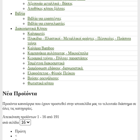
Αξεσουάρ μεταλλικά - Βάσεις
Αποθήκες κήπου ξύλινες
Βιβλία
Βιβλία για ερασιτέχνες
Βιβλία για επαγγελματίες
Διακοσμητικά Κήπου
Καλαμωτές
Πλακίδια - Πλαστικοί - Μεταλλικοί φράχτες - Πέργκολες - Πράσινοι
τοίχοι
Καλάμια Bamboo
Καμπανάκια αυλόπορτας - Μικροέπιπλα
Κεραμικά τοίχου - Πήλινες παραστάσεις
Τσιμέντινα διακοσμητικά
Διαμόρφωση εδάφους -διαχωριστικά.
Ελαφρόπετρα - Φλοιός Πεύκου
Βρύσες ορειχάλκινες
Φωτιστικά κήπου
Νέα Προϊόντα
Προιόντα καινούργια που έχουν προστεθεί στην ιστοσελίδα μας το τελευταίο διάστημα σε
όλες τις κατηγορίες.
Απεικόνιση προϊόντων 1 - 16 από 191
ανά σελίδα
Πρώτη
<