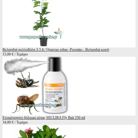
Βελανιδιά φυλλοβόλα 3-5 lt / Quercus robur -Ρουπάκι - Βελανιδιά κοινή
15,00 € / Τεμάχιο
Ετοιμόχρηστο δόλωμα μύγας SECLIRA Fly Bait 250 ml
34,00 € / Τεμάχιο