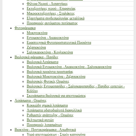
Φίλτρα Νερού - Λιπαντήρες
Εκτοξευτήρες νερού - Επιφανείας
Μικροεκτοξευτήρες - Σταλάκτες
Εξαρτήματα συνδεσμολογίας μεταλλικά
Προσφορές αυτόματου ποτίσματος
Φυτοφάρμακα
Μυκητοκτόνα
Εντομοκτόνα - Ακαρεοκτόνα
Ερασιτεχνικά Φυτοπροστατευτικά Προιόντα
Ζιζανιοκτόνα
Σαλιγκαροκτόνα - Κοχλιοκτόνα
Βιολογικά φάρμακα - Παγίδες
Βιολογικά Λιπάσματα
Βιολογικά Εντομοκτόνα - Ακαρεοκτόνα - Σαλιγκαροκτόνα
Βιολογικά προιόντα προστασίας
Βιολογικά Μυκητοκτόνα - Ζιζανιοκτόνα
Βιολογικές Φυτικές Ορμόνες
Βιολογικές Εντομοπαγίδες - Σαλιγκαροπαγίδες - Παγίδες ερπετών -
Κόλλες
Σκευάσματα βιολογικά για απεντομώσεις
Λιπάσματα - Ορμόνες
Κοκκώδη χημικά λιπάσματα
Λιπάσματα υδατοδιαλυτά διαφυλλικά
Ρυθμιστές ανάπτυξης - Ορμόνες
Βελτιωτικά φυτών
Προσφορές λιπασμάτων
Βιοκτόνα - Ποντικοφάρμακα - Απωθητικά
Υγρά απεντομώσεων - Σπρέυ καπνογόνα