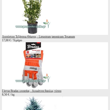
Λιγούστρο Τεξάνουμ Θάμνος - Ligustrum japonicum Texanum
17,00 € / Τεμάχιο
Γάντια Bradas εργασίας - δερμάτινα βαρέως τύπου
8,50 € / kg