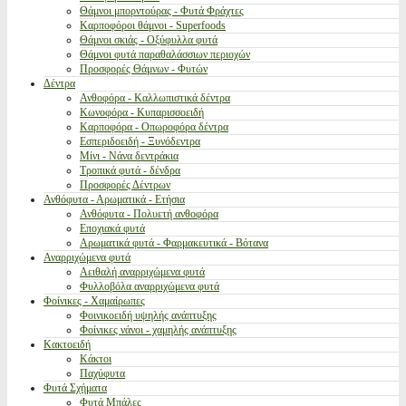
Θάμνοι μπορντούρας - Φυτά Φράχτες
Καρποφόροι θάμνοι - Superfoods
Θάμνοι σκιάς - Οξύφυλλα φυτά
Θάμνοι φυτά παραθαλάσσιων περιοχών
Προσφορές Θάμνων - Φυτών
Δέντρα
Ανθοφόρα - Καλλωπιστικά δέντρα
Κωνοφόρα - Κυπαρισσοειδή
Καρποφόρα - Οπωροφόρα δέντρα
Εσπεριδοειδή - Ξυνόδεντρα
Μίνι - Νάνα δεντράκια
Τροπικά φυτά - δένδρα
Προσφορές Δέντρων
Ανθόφυτα - Αρωματικά - Ετήσια
Ανθόφυτα - Πολυετή ανθοφόρα
Εποχιακά φυτά
Αρωματικά φυτά - Φαρμακευτικά - Βότανα
Αναρριχώμενα φυτά
Αειθαλή αναρριχώμενα φυτά
Φυλλοβόλα αναρριχώμενα φυτά
Φοίνικες - Χαμαίρωπες
Φοινικοειδή υψηλής ανάπτυξης
Φοίνικες νάνοι - χαμηλής ανάπτυξης
Κακτοειδή
Κάκτοι
Παχύφυτα
Φυτά Σχήματα
Φυτά Μπάλες