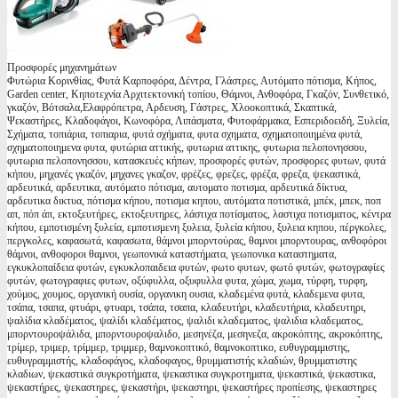
Προσφορές μηχανημάτων
Φυτώρια Κορινθίας, Φυτά Καρποφόρα, Δέντρα, Γλάστρες, Αυτόματο πότισμα, Κήπος,
Garden center, Κηποτεχνία Αρχιτεκτονική τοπίου, Θάμνοι, Ανθοφόρα, Γκαζόν, Συνθετικό,
γκαζόν, Βότσαλα,Ελαφρόπετρα, Αρδευση, Γάστρες, Χλοοκοπτικά, Σκαπτικά,
Ψεκαστήρες, Κλαδοφάγοι, Κωνοφόρα, Λιπάσματα, Φυτοφάρμακα, Εσπεριδοειδή, Ξυλεία,
Σχήματα, τοπιάρια, τοπιαρια, φυτά σχήματα, φυτα σχηματα, σχηματοποιημένα φυτά,
σχηματοποιημενα φυτα, φυτώρια αττικής, φυτωρια αττικης, φυτωρια πελοπονησσου,
φυτωρια πελοπονησσου, κατασκευές κήπων, προσφορές φυτών, προσφορες φυτων, φυτά
κήπου, μηχανές γκαζόν, μηχανες γκαζον, φρέζες, φρεζες, φρέζα, φρεζα, ψεκαστικά,
αρδευτικά, αρδευτικα, αυτόματο πότισμα, αυτοματο ποτισμα, αρδευτικά δίκτυα,
αρδευτικα δικτυα, πότισμα κήπου, ποτισμα κηπου, αυτόματα ποτιστικά, μπέκ, μπεκ, ποπ
απ, πόπ άπ, εκτοξευτήρες, εκτοξευτηρες, λάστιχα ποτίσματος, λαστιχα ποτισματος, κέντρα
κήπου, εμποτισμένη ξυλεία, εμποτισμενη ξυλεια, ξυλεία κήπου, ξυλεια κηπου, πέργκολες,
περγκολες, καφασωτά, καφασωτα, θάμνοι μπορντούρας, θαμνοι μπορντουρας, ανθοφόροι
θάμνοι, ανθοφοροι θαμνοι, γεωπονικά καταστήματα, γεωπονικα καταστηματα,
εγκυκλοπαίδεια φυτών, εγκυκλοπαιδεια φυτών, φωτο φυτων, φωτό φυτών, φωτογραφίες
φυτών, φωτογραφιες φυτων, οξύφυλλα, οξυφυλλα φυτα, χώμα, χωμα, τύρφη, τυρφη,
χούμος, χουμος, οργανική ουσία, οργανικη ουσια, κλαδεμένα φυτά, κλαδεμενα φυτα,
τσάπα, τσαπα, φτυάρι, φτυαρι, τσάπα, τσαπα, κλαδευτήρι, κλαδευτήρια, κλαδευτηρι,
ψαλίδια κλαδέματος, ψαλίδι κλαδέματος, ψαλιδι κλαδεματος, ψαλιδια κλαδεματος,
μπορντουροψάλιδα, μπορντουροψαλιδο, μεσηνέζα, μεσηνεζα, ακροκόπτης, ακροκόπτης,
τρίμερ, τριμερ, τρίμμερ, τριμμερ, θαμνοκοπτικό, θαμνοκοπτικο, ευθυγραμμιστης,
ευθυγραμμιστής, κλαδοφάγος, κλαδοφαγος, θρυμματιστής κλαδιών, θρυμματιστης
κλαδιων, ψεκαστικά συγκροτήματα, ψεκαστικα συγκροτηματα, ψεκαστικά, ψεκαστικα,
ψεκαστήρες, ψεκαστηρες, ψεκαστήρι, ψεκαστηρι, ψεκαστήρες προπίεσης, ψεκαστηρες