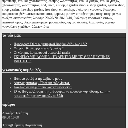
προπιεσης, έτοιμος χλοοτάπητας, ετοιμος χλοοταπητας, έτοιμο γκαζόν, ετοιμο γκαζον,
χλοοτάπητας, χλοοταπητας, sod, lawn, e shop, e garden shop, e shop garden, garden shop,
shop garden, free shop garden, free shop, e free shop, βιολογικη ντοματα, βιολογικα
σπορόφυτα, βελτιωτικα σκευασματα, ορμονες φυτων, εκτοξευτηρες τσαφ-τσαφ, μειγμα
γκαζον, ακαρεοκτόνα, λιπασμα 20-20-20, 30-10-10, βιολογικη προστασία φυτων,
πατατοσπορος, σακοι μανιταριών, μουσαμάδες, διχτυά σκίασης λαχανικών, pop-up
γραναζωτα γηπέδων, ζιζανιοκτόνα
τα
νέα μας
Προσφορά: Όλοι οι χειμερινοί Βολβόι -50% έως 15/2
Φειγιόα: Καλλιέργεια απο ''χρυσάφι''
Oι νέοι μας λογαριασμοί στα social media
ΓΚΙΝΓΚΟ ΜΠΙΛΟΜΠΑ - ΤΟ ΔΕΝΤΡΟ ΜΕ ΤΙΣ ΘΕΡΑΠΕΥΤΙΚΕΣ
ΙΔΙΟΤΗΤΕΣ
γεωπονικές
συμβουλές
Πότε να φυτέψω την λεβάντα μου ;
Λίπανση πατάτας - Πότε και πώς γίνεται.
Καλλωπιστικά φυτά που αντέχουν σε σκιά.
Ελιά: Πως αυξάνουμε την ανθοφορία, το ποσοστό καρπόδεσης και την
περιεκτικότητα των καρπών σε λάδι
ωράριο
Δευτέρα|Τετάρτη
09:00-16:00
Τρίτη|Πέμπτη|Παρασκευή