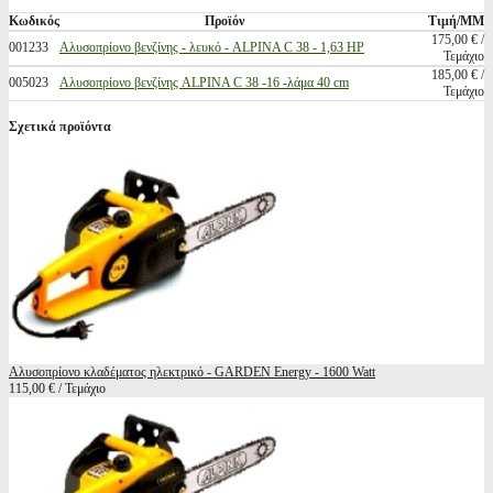
Κωδικός
Προϊόν
Τιμή/ΜΜ
175,00 € /
001233
Αλυσοπρίονο βενζίνης - λευκό - ALPINA C 38 - 1,63 HP
Τεμάχιο
185,00 € /
005023
Αλυσοπρίονο βενζίνης ALPINA C 38 -16 -λάμα 40 cm
Τεμάχιο
Σχετικά προϊόντα
Αλυσοπρίονο κλαδέματος ηλεκτρικό - GARDEN Energy - 1600 Watt
115,00 € / Τεμάχιο