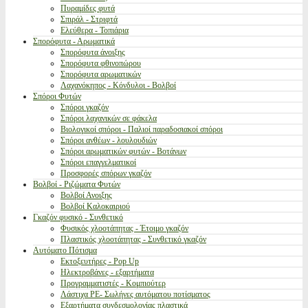
Πυραμίδες φυτά
Σπιράλ - Στριφτά
Ελεύθερα - Τοπιάρια
Σπορόφυτα - Αρωματικά
Σπορόφυτα άνοιξης
Σπορόφυτα φθινοπώρου
Σπορόφυτα αρωματικών
Λαχανόκηπος - Κόνδυλοι - Βολβοί
Σπόροι Φυτών
Σπόροι γκαζόν
Σπόροι λαχανικών σε φάκελα
Βιολογικοί σπόροι - Παλιοί παραδοσιακοί σπόροι
Σπόροι ανθέων - λουλουδιών
Σπόροι αρωματικών φυτών - Βοτάνων
Σπόροι επαγγελματικοί
Προσφορές σπόρων γκαζόν
Βολβοί - Ριζώματα Φυτών
Βολβοί Ανοιξης
Βολβοί Καλοκαιριού
Γκαζόν φυσικό - Συνθετικό
Φυσικός χλοοτάπητας - Έτοιμο γκαζόν
Πλαστικός χλοοτάπητας - Συνθετικό γκαζόν
Αυτόματο Πότισμα
Εκτοξευτήρες - Pop Up
Ηλεκτροβάνες - εξαρτήματα
Προγραμματιστές - Κομπιούτερ
Λάστιχα PE- Σωλήνες αυτόματου ποτίσματος
Εξαρτήματα συνδεσμολογίας πλαστικά