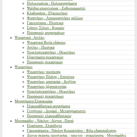
Πολυεργαλεία - Πολυμηχανήματα
Ψαλίδια μπορντούρας - Ευθυγραμμιστές
Κλαδοφάγοι - Εξαερωτήρες
Φυσητήρες - Απορροφητήρες φύλλων
Γαιοτρύπανα - Πλυστικά
Σχίστες Ξύλων - Κορμών
Προσφορές μηχανημάτων
Ψεκαστικά - Αντλίες
Ψεκαστικά Βυτία εδάφους
Αντλίες - Πιεστικά
Νεφελοψεκαστήρες - Θειωτήρες
Εξαρτήματα ψεκαστικών
Προσφορές ψεκαστικών
Ψεκαστήρες
Ψεκαστήρες προπίεσης
Ψεκαστήρες Πλάτης - Επινώτιοι
Ψεκαστήρες μπαταρίας - βενζίνης
Ψεκαστήρες ζιζανιοκτονίας
Νεφελοψεκαστήρες - Θειωτήρες
Προσφορές ψεκαστήρων
Μηχανήματα Ελαιοκομίας
Ελαιοραβδιστικά μηχανήματα
Γεννήτριες - Δυναμό - Μετασχηματιστές
Προσφορές ελαιοραβδιστικών
Μουσαμάδες - Νάυλον - Δίχτυα - Πανιά
Ελαιόπανα - Ελαιόδιχτα
Γαιουφάσματα - Νάυλον θερμοκηπίου - Φίλμ εδαφοκάλυψης
Δίχτυα σκίασης-προστασίας - παγετού - αναρρίχησης - Μουσαμάδες