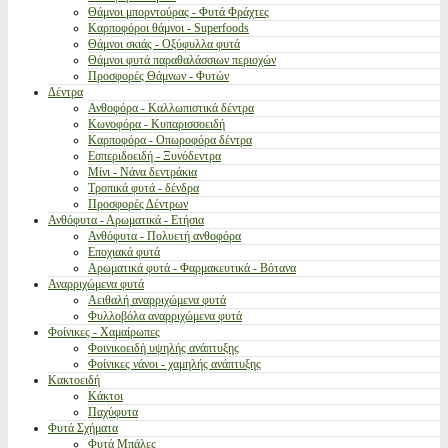
Θάμνοι μπορντούρας - Φυτά Φράχτες
Καρποφόροι θάμνοι - Superfoods
Θάμνοι σκιάς - Οξύφυλλα φυτά
Θάμνοι φυτά παραθαλάσσιων περιοχών
Προσφορές Θάμνων - Φυτών
Δέντρα
Ανθοφόρα - Καλλωπιστικά δέντρα
Κωνοφόρα - Κυπαρισσοειδή
Καρποφόρα - Οπωροφόρα δέντρα
Εσπεριδοειδή - Ξυνόδεντρα
Μίνι - Νάνα δεντράκια
Τροπικά φυτά - δένδρα
Προσφορές Δέντρων
Ανθόφυτα - Αρωματικά - Ετήσια
Ανθόφυτα - Πολυετή ανθοφόρα
Εποχιακά φυτά
Αρωματικά φυτά - Φαρμακευτικά - Βότανα
Αναρριχώμενα φυτά
Αειθαλή αναρριχώμενα φυτά
Φυλλοβόλα αναρριχώμενα φυτά
Φοίνικες - Χαμαίρωπες
Φοινικοειδή υψηλής ανάπτυξης
Φοίνικες νάνοι - χαμηλής ανάπτυξης
Κακτοειδή
Κάκτοι
Παχύφυτα
Φυτά Σχήματα
Φυτά Μπάλες