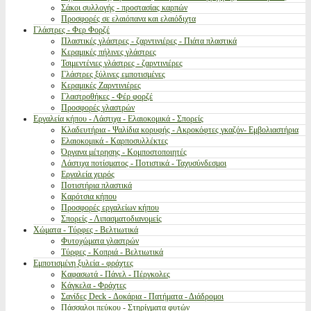
Σάκοι συλλογής - προστασίας καρπών
Προσφορές σε ελαιόπανα και ελαιόδιχτα
Γλάστρες - Φερ Φορζέ
Πλαστικές γλάστρες - ζαρντινιέρες - Πιάτα πλαστικά
Κεραμικές πήλινες γλάστρες
Τσιμεντένιες γλάστρες - ζαρντινιέρες
Γλάστρες ξύλινες εμποτισμένες
Κεραμικές Ζαρντινιέρες
Γλαστροθήκες - Φέρ φορζέ
Προσφορές γλαστρών
Εργαλεία κήπου - Λάστιχα - Ελαιοκομικά - Σπορείς
Κλαδευτήρια - Ψαλίδια κορυφής - Ακροκόφτες γκαζόν- Εμβολιαστήρια
Ελαιοκομικά - Καρποσυλλέκτες
Όργανα μέτρησης - Κομποστοποιητές
Λάστιχα ποτίσματος - Ποτιστικά - Ταχυσύνδεσμοι
Εργαλεία χειρός
Ποτιστήρια πλαστικά
Καρότσια κήπου
Προσφορές εργαλείων κήπου
Σπορείς - Λιπασματοδιανομείς
Χώματα - Τύρφες - Βελτιωτικά
Φυτοχώματα γλαστρών
Τύρφες - Κοπριά - Βελτιωτικά
Εμποτισμένη ξυλεία - φράχτες
Καφασωτά - Πάνελ - Πέργκολες
Κάγκελα - Φράχτες
Σανίδες Deck - Δοκάρια - Πατήματα - Διάδρομοι
Πάσσαλοι πεύκου - Στηρίγματα φυτών