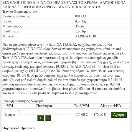
ΒΕΝΖΙΝΟΠΡΙΟΝΟ ALPINA C38 ΝΕΑ ΣΕΙΡΑ ΑΣΠΡΟ ΧΡΩΜΑ - ΑΛΥΣΟΠΡΙΟΝΑ
ΑΛΠΙΝΑ ΣΕ ΠΡΟΣΦΟΡΑ - ΠΡΙΟΝΙ ΒΕΝΖΙΝΗΣ ΚΛΑΔΕΜΑΤΟΣ
Τεχνικά Χαρακτηριστικά
Κωδικός προϊόντος
001233
Βάρος
4,65 kg
Μήκος λάμας
35 cm
Ιπποδύναμη
1,63 hp
Μοντέλο
ALPINA C 38
Νέα σειρά αλυσοπρίονα από την ALPINA-ΙΤΑΛΙΑΣ σε χρώμα άσπρο. Το νέο
βενζινοπρίονο ALPINA C38 είναι ιδανικό αλυσοπρίονο για χρήση στον κήπο και στά
σπίτια για διαμόρφωση δένδρων, κλαδέματα στον κήπο, κόψιμο ξύλων για το τζάκι κλπ.
Το ALPINA C38 είναι πολύ πρακτικό, ελαφρύ, ξεκούραστο αλυσοπρίονο για κάθε
ερασιτέχνη ή επαγγελματία, με ανατομική χειρολαβή. Είναι εύκολο στη χρήση, με σύστημα
εύκολης εκκίνησης και προδιαγραφές EURO 2. Το ALPINA C 38 - 14 είναι 37,2 cc
(κυβικα) με ισχύς: 1,63 HP - 1,20 kw. Το μήκος της λάμας 14¨ είναι 35 εκ. και ο τύπος
αλυσίδας: 91-3/8 0, 50 με 53 οδηγούς. Εχει αντλία λαδιού με αυτόματη λίπανση και
ρυθμιζόμενη ροή ενώ το δοχείο λαδιού για την αλυσιδα έχει χωρητικότητα 0,21 lit. Η
ρύθμιση της αλυσίδας είναι εύκολη από το κάλυμμα, το δοχείο βενζίνης έχει 0,40 lit
χωρητικότητα και το συνολικό του βάρος είναι μόνο 4,65 κιλά. Η εταιρεια μας διαθέτει
και το ALPINA C 38-16 με 40 εκ. λαμα και τα ίδια χαρακτηριστικά.
Επιλογή ποσότητας & αγορά
ΜΜ
Ποσότητα
Τιμή/ΜΜ
Αξία με ΦΠΑ
Τεμάχιο
175,00 €
175,00 €
Θυγατρικά Προϊόντα