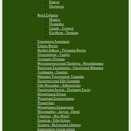
Κάκτοι
Παχύφυτα
Φυτά Σχήματα
Μπάλες
Πυραμίδες
Σπιράλ - Στριφτά
Ελεύθερα - Τοπιάρια
Σπορόφυτα Λαχανικών
Σπόροι Φυτών
Βολβοί Ανθεων - Ριζώματα Φυτών
Χλοοτάπητας - Γκαζόν
Αυτόματο Πότισμα
Φυτοπροστατευτικά Προϊόντα - Φυτοφάρμακα
Βιολογικά Σκευάσματα - Οικολογικά Φάρμακα
Λιπάσματα - Ορμόνες
Φάρμακα Υγειονομικής Σημασίας
Προστατευτικά Είδη Εργασίας
Είδη Φυτωρίου - Ανθοπωλείου
Οικολογικά Δοχεία - Πυρίμαχα Σκεύη
Μηχανήματα Κήπου
Ψεκαστικά Συγκροτήματα
Ψεκαστήρες
Μηχανήματα Ελαιοκομίας
Μουσαμάδες - Δίχτυα - Πανιά
Γλάστρες - Φερ Φορζέ
Εργαλεία - Είδη Κήπου
Χώματα - Βελτιωτικά εδάφους
Εμποτισμένη ξυλεία κήπου