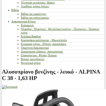
Αξεσουάρ μεταλλικά - Βάσεις
Αποθήκες κήπου ξύλινες
Βιβλία
Βιβλία για ερασιτέχνες
Βιβλία για επαγγελματίες
Διακοσμητικά Κήπου
Καλαμωτές
Πλακίδια - Πλαστικοί - Μεταλλικοί φράχτες - Πέργκολες - Πράσινοι
τοίχοι
Καλάμια Bamboo
Καμπανάκια αυλόπορτας - Μικροέπιπλα
Κεραμικά τοίχου - Πήλινες παραστάσεις
Τσιμέντινα διακοσμητικά
Διαμόρφωση εδάφους -διαχωριστικά.
Ελαφρόπετρα - Φλοιός Πεύκου
Βρύσες ορειχάλκινες
Φωτιστικά κήπου
Αλυσοπρίονο βενζίνης - λευκό - ALPINA
C 38 - 1,63 HP