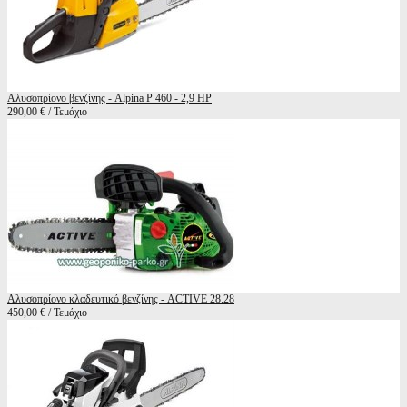
Αλυσοπρίονο βενζίνης - Alpina P 460 - 2,9 HP
290,00 € / Τεμάχιο
Αλυσοπρίονο κλαδευτικό βενζίνης - ACTIVE 28.28
450,00 € / Τεμάχιο