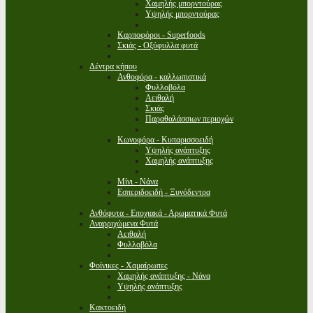
Χαμηλής μπορντούρας
Υψηλής μπορντούρας
Καρποφόροι - Superfoods
Σκιάς - Οξύφυλλα φυτά
Δέντρα κήπου
Ανθοφόρα - καλλωπιστικά
Φυλλοβόλα
Αειθαλή
Σκιάς
Παραθαλάσσιων περιοχών
Κωνοφόρα - Κυπαρισσοειδή
Υψηλής ανάπτυξης
Χαμηλής ανάπτυξης
Μίνι - Νάνα
Εσπεριδοειδή - Ξυνόδεντρα
Ανθόφυτα - Εποχιακά - Αρωματικά Φυτά
Αναρριχώμενα Φυτά
Αειθαλή
Φυλλοβόλα
Φοίνικες - Χαμαίρωπες
Χαμηλής ανάπτυξης - Νάνα
Υψηλής ανάπτυξης
Κακτοειδή