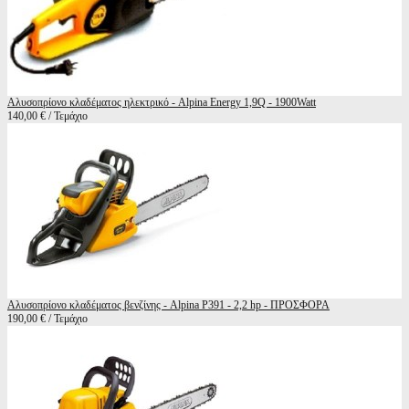
Αλυσοπρίονο κλαδέματος ηλεκτρικό - Alpina Energy 1,9Q - 1900Watt
140,00 € / Τεμάχιο
Αλυσοπρίονο κλαδέματος βενζίνης - Alpina P391 - 2,2 hp - ΠΡΟΣΦΟΡΑ
190,00 € / Τεμάχιο