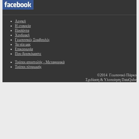
Αρχική
Η εταιρεία
Προϊόντα
Χονδρική
Γεωπονικές Συμβουλές
Τα νέα μας
Επικοινωνία
Που βρισκόμαστε
Τρόποι αποστολής - Μεταφορικά
Τρόποι πληρωμής
©2014 Γεωπονικό Πάρκο
Σχεδίαση & Υλοποίηση DataQube