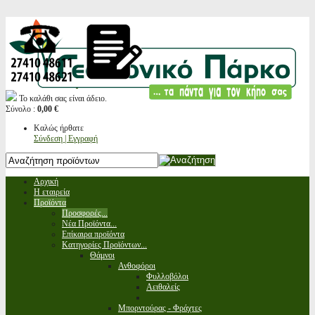
Το καλάθι σας είναι άδειο.
Σύνολο :
0,00 €
Καλώς ήρθατε
Σύνδεση | Εγγραφή
Αρχική
Η εταιρεία
Προϊόντα
Προσφορές...
Νέα Προϊόντα...
Επίκαιρα προϊόντα
Κατηγορίες Προϊόντων...
Θάμνοι
Ανθοφόροι
Φυλλοβόλοι
Αειθαλείς
Μπορντούρας - Φράχτες