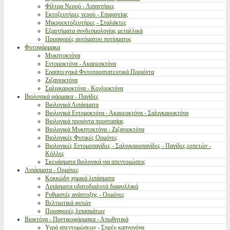
Φίλτρα Νερού - Λιπαντήρες
Εκτοξευτήρες νερού - Επιφανείας
Μικροεκτοξευτήρες - Σταλάκτες
Εξαρτήματα συνδεσμολογίας μεταλλικά
Προσφορές αυτόματου ποτίσματος
Φυτοφάρμακα
Μυκητοκτόνα
Εντομοκτόνα - Ακαρεοκτόνα
Ερασιτεχνικά Φυτοπροστατευτικά Προιόντα
Ζιζανιοκτόνα
Σαλιγκαροκτόνα - Κοχλιοκτόνα
Βιολογικά φάρμακα - Παγίδες
Βιολογικά Λιπάσματα
Βιολογικά Εντομοκτόνα - Ακαρεοκτόνα - Σαλιγκαροκτόνα
Βιολογικά προιόντα προστασίας
Βιολογικά Μυκητοκτόνα - Ζιζανιοκτόνα
Βιολογικές Φυτικές Ορμόνες
Βιολογικές Εντομοπαγίδες - Σαλιγκαροπαγίδες - Παγίδες ερπετών -
Κόλλες
Σκευάσματα βιολογικά για απεντομώσεις
Λιπάσματα - Ορμόνες
Κοκκώδη χημικά λιπάσματα
Λιπάσματα υδατοδιαλυτά διαφυλλικά
Ρυθμιστές ανάπτυξης - Ορμόνες
Βελτιωτικά φυτών
Προσφορές λιπασμάτων
Βιοκτόνα - Ποντικοφάρμακα - Απωθητικά
Υγρά απεντομώσεων - Σπρέυ καπνογόνα