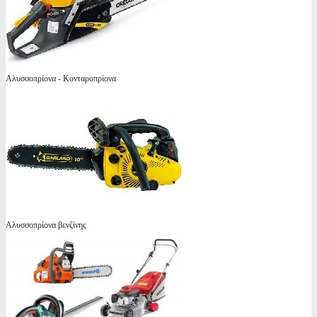
Αλυσσοπρίονα - Κονταροπρίονα
Αλυσσοπρίονα βενζίνης