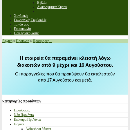
Βιβλία
Διακοσμητικά Κήπου
Χονδρική
Γεωπονικές Συμβουλές
Τα νέα μας
Επικοινωνία
Που βρισκόμαστε
Αρχική
»
Προϊόντα
»
Προσφορές...
Η εταιρεία θα παραμείνει κλειστή λόγω
διακοπών από 9 μέχρι και 16 Αυγούστου.
Οι παραγγελίες που θα προκύψουν θα εκτελεστούν
από 17 Αυγούστου και μετά.
κατηγορίες
προιόντων
Προσφορές
Νέα Προϊόντα
Επίκαιρα Προϊόντα
Θάμνοι
Ανθοφόροι θάμνοι