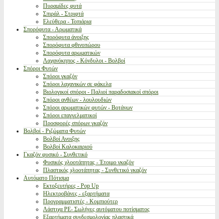
Πυραμίδες φυτά
Σπιράλ - Στριφτά
Ελεύθερα - Τοπιάρια
Σπορόφυτα - Αρωματικά
Σπορόφυτα άνοιξης
Σπορόφυτα φθινοπώρου
Σπορόφυτα αρωματικών
Λαχανόκηπος - Κόνδυλοι - Βολβοί
Σπόροι Φυτών
Σπόροι γκαζόν
Σπόροι λαχανικών σε φάκελα
Βιολογικοί σπόροι - Παλιοί παραδοσιακοί σπόροι
Σπόροι ανθέων - λουλουδιών
Σπόροι αρωματικών φυτών - Βοτάνων
Σπόροι επαγγελματικοί
Προσφορές σπόρων γκαζόν
Βολβοί - Ριζώματα Φυτών
Βολβοί Ανοιξης
Βολβοί Καλοκαιριού
Γκαζόν φυσικό - Συνθετικό
Φυσικός χλοοτάπητας - Έτοιμο γκαζόν
Πλαστικός χλοοτάπητας - Συνθετικό γκαζόν
Αυτόματο Πότισμα
Εκτοξευτήρες - Pop Up
Ηλεκτροβάνες - εξαρτήματα
Προγραμματιστές - Κομπιούτερ
Λάστιχα PE- Σωλήνες αυτόματου ποτίσματος
Εξαρτήματα συνδεσμολογίας πλαστικά