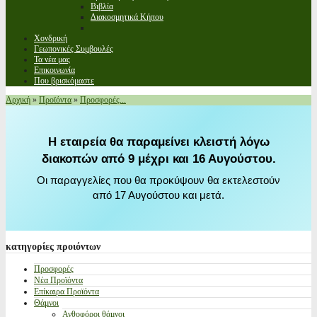
Βιβλία
Διακοσμητικά Κήπου
Χονδρική
Γεωπονικές Συμβουλές
Τα νέα μας
Επικοινωνία
Που βρισκόμαστε
Αρχική
»
Προϊόντα
»
Προσφορές...
Η εταιρεία θα παραμείνει κλειστή λόγω
διακοπών από 9 μέχρι και 16 Αυγούστου.
Οι παραγγελίες που θα προκύψουν θα εκτελεστούν
από 17 Αυγούστου και μετά.
κατηγορίες
προιόντων
Προσφορές
Νέα Προϊόντα
Επίκαιρα Προϊόντα
Θάμνοι
Ανθοφόροι θάμνοι