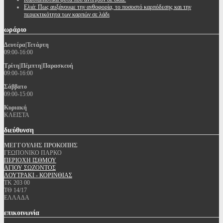
Ελιά: Πως αυξάνουμε την ανθοφορία, το ποσοστό καρπόδεσης και την
περιεκτικότητα των καρπών σε λάδι
ωράριο
Δευτέρα|Τετάρτη
09:00-16:00
Τρίτη|Πέμπτη|Παρασκευή
09:00-16:00
Σάββατο
09:00-15:00
Κυριακή
ΚΛΕΙΣΤΑ
διεύθυνση
ΜΕΓΓΟΥΛΗΣ ΠΡΟΚΟΠΗΣ
ΓΕΩΠΟΝΙΚΟ ΠΑΡΚΟ
ΠΕΡΙΟΧΗ ΙΣΘΜΟΥ
ΑΓΙΟΥ ΣΩΖΟΝΤΟΣ
ΛΟΥΤΡΑΚΙ - ΚΟΡΙΝΘΙΑΣ
ΤΚ 203 00
ΤΘ 14/17
ΕΛΛΑΔΑ
επικοινωνία