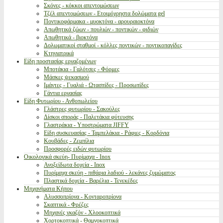
Σκόνες - κόκκοι απεντομώσεων
Τζέλ απεντομώσεων - Ετοιμόχρηστα δολώματα gel
Ποντικοφάρμακα - μυοκτόνα - αρουραιοκτόνα
Απωθητικά ζώων - πουλιών - ποντικών - φιδιών
Απωθητικά - βιοκτόνα
Δολωματικοί σταθμοί - κόλλες ποντικών - ποντικοπαγίδες
Κτηνιατρικά
Είδη προστασίας εργαζομένων
Μποτάκια - Γαλότσες - Φόρμες
Μάσκες ψεκασμού
Ιμάντες - Γυαλιά - Ωτασπίδες - Προσωπίδες
Γάντια εργασίας
Είδη Φυτωρίου - Ανθοπωλείου
Γλάστρες φυτωρίου - Σακούλες
Δίσκοι σποράς - Παλετάκια φύτευσης
Γλαστράκια - Υποστρώματα JIFFY
Είδη συσκευασίας - Ταμπελάκια - Ράφιες - Κορδόνια
Κουβάδες - Ζεμπίλια
Προσφορές ειδών φυτωρίου
Οικολογικά σκεύη- Πυρίμαχα - Inox
Ανοξείδωτα δοχεία - Inox
Πυρίμαχα σκεύη - πιθάρια λαδιού - λεκάνες ζυμώματος
Πλαστικά δοχεία - Βαρέλια - Τενεκέδες
Μηχανήματα Κήπου
Αλυσσοπρίονα - Κονταροπρίονα
Σκαπτικά - Φρέζες
Μηχανές γκαζόν - Χλοοκοπτικά
Χορτοκοπτικά - Θαμνοκοπτικά