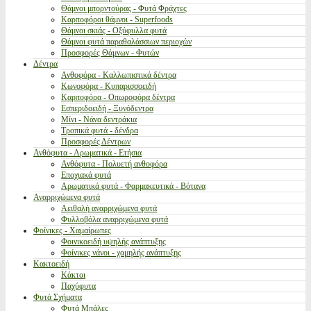
Θάμνοι μπορντούρας - Φυτά Φράχτες
Καρποφόροι θάμνοι - Superfoods
Θάμνοι σκιάς - Οξύφυλλα φυτά
Θάμνοι φυτά παραθαλάσσιων περιοχών
Προσφορές Θάμνων - Φυτών
Δέντρα
Ανθοφόρα - Καλλωπιστικά δέντρα
Κωνοφόρα - Κυπαρισσοειδή
Καρποφόρα - Οπωροφόρα δέντρα
Εσπεριδοειδή - Ξυνόδεντρα
Μίνι - Νάνα δεντράκια
Τροπικά φυτά - δένδρα
Προσφορές Δέντρων
Ανθόφυτα - Αρωματικά - Ετήσια
Ανθόφυτα - Πολυετή ανθοφόρα
Εποχιακά φυτά
Αρωματικά φυτά - Φαρμακευτικά - Βότανα
Αναρριχώμενα φυτά
Αειθαλή αναρριχώμενα φυτά
Φυλλοβόλα αναρριχώμενα φυτά
Φοίνικες - Χαμαίρωπες
Φοινικοειδή υψηλής ανάπτυξης
Φοίνικες νάνοι - χαμηλής ανάπτυξης
Κακτοειδή
Κάκτοι
Παχύφυτα
Φυτά Σχήματα
Φυτά Μπάλες