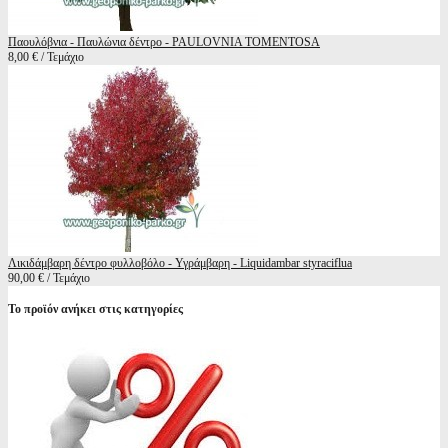
Παουλόβνια - Παυλώνια δέντρο - PAULOVNIA TOMENTOSA
8,00 € / Τεμάχιο
Λικιδάμβαρη δέντρο φυλλοβόλο - Υγράμβαρη - Liquidambar styraciflua
90,00 € / Τεμάχιο
Το προϊόν ανήκει στις κατηγορίες