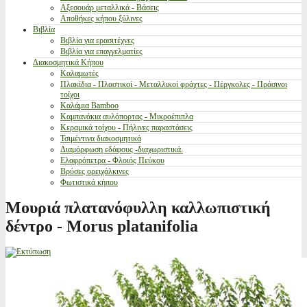
Αξεσουάρ μεταλλικά - Βάσεις
Αποθήκες κήπου ξύλινες
Βιβλία
Βιβλία για ερασιτέχνες
Βιβλία για επαγγελματίες
Διακοσμητικά Κήπου
Καλαμωτές
Πλακίδια - Πλαστικοί - Μεταλλικοί φράχτες - Πέργκολες - Πράσινοι
τοίχοι
Καλάμια Bamboo
Καμπανάκια αυλόπορτας - Μικροέπιπλα
Κεραμικά τοίχου - Πήλινες παραστάσεις
Τσιμέντινα διακοσμητικά
Διαμόρφωση εδάφους -διαχωριστικά.
Ελαφρόπετρα - Φλοιός Πεύκου
Βρύσες ορειχάλκινες
Φωτιστικά κήπου
Μουριά πλατανόφυλλη καλλωπιστική
δέντρο - Morus platanifolia