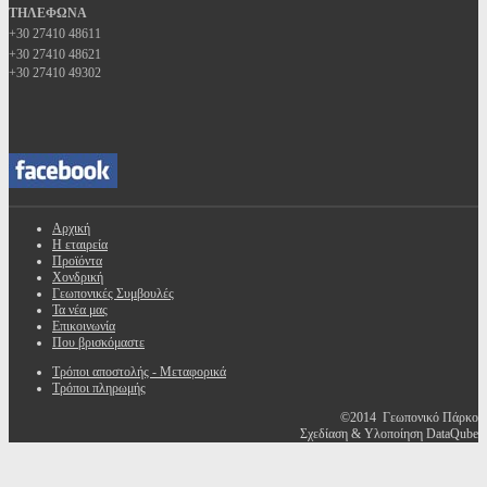
ΤΗΛΕΦΩΝΑ
+30 27410 48611
+30 27410 48621
+30 27410 49302
Αρχική
Η εταιρεία
Προϊόντα
Χονδρική
Γεωπονικές Συμβουλές
Τα νέα μας
Επικοινωνία
Που βρισκόμαστε
Τρόποι αποστολής - Μεταφορικά
Τρόποι πληρωμής
©2014 Γεωπονικό Πάρκο
Σχεδίαση & Υλοποίηση DataQube