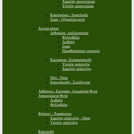
Χαμηλής μπορντούρας
Υψηλής μπορντούρας
Καρποφόροι - Superfoods
Σκιάς - Οξύφυλλα φυτά
Δέντρα κήπου
Ανθοφόρα - καλλωπιστικά
Φυλλοβόλα
Αειθαλή
Σκιάς
Παραθαλάσσιων περιοχών
Κωνοφόρα - Κυπαρισσοειδή
Υψηλής ανάπτυξης
Χαμηλής ανάπτυξης
Μίνι - Νάνα
Εσπεριδοειδή - Ξυνόδεντρα
Ανθόφυτα - Εποχιακά - Αρωματικά Φυτά
Αναρριχώμενα Φυτά
Αειθαλή
Φυλλοβόλα
Φοίνικες - Χαμαίρωπες
Χαμηλής ανάπτυξης - Νάνα
Υψηλής ανάπτυξης
Κακτοειδή