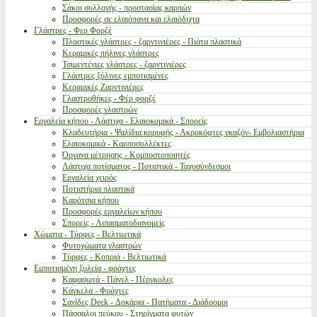
Σάκοι συλλογής - προστασίας καρπών
Προσφορές σε ελαιόπανα και ελαιόδιχτα
Γλάστρες - Φερ Φορζέ
Πλαστικές γλάστρες - ζαρντινιέρες - Πιάτα πλαστικά
Κεραμικές πήλινες γλάστρες
Τσιμεντένιες γλάστρες - ζαρντινιέρες
Γλάστρες ξύλινες εμποτισμένες
Κεραμικές Ζαρντινιέρες
Γλαστροθήκες - Φέρ φορζέ
Προσφορές γλαστρών
Εργαλεία κήπου - Λάστιχα - Ελαιοκομικά - Σπορείς
Κλαδευτήρια - Ψαλίδια κορυφής - Ακροκόφτες γκαζόν- Εμβολιαστήρια
Ελαιοκομικά - Καρποσυλλέκτες
Όργανα μέτρησης - Κομποστοποιητές
Λάστιχα ποτίσματος - Ποτιστικά - Ταχυσύνδεσμοι
Εργαλεία χειρός
Ποτιστήρια πλαστικά
Καρότσια κήπου
Προσφορές εργαλείων κήπου
Σπορείς - Λιπασματοδιανομείς
Χώματα - Τύρφες - Βελτιωτικά
Φυτοχώματα γλαστρών
Τύρφες - Κοπριά - Βελτιωτικά
Εμποτισμένη ξυλεία - φράχτες
Καφασωτά - Πάνελ - Πέργκολες
Κάγκελα - Φράχτες
Σανίδες Deck - Δοκάρια - Πατήματα - Διάδρομοι
Πάσσαλοι πεύκου - Στηρίγματα φυτών