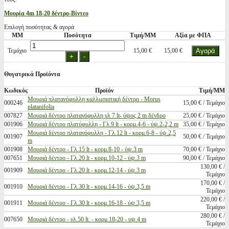
Μουρία 4m 18-20 δέντρο-Βίντεο
Επιλογή ποσότητας & αγορά
ΜΜ
Ποσότητα
Τιμή/ΜΜ
Αξία με ΦΠΑ
Τεμάχιο
15,00 €
15,00 €
Θυγατρικά Προϊόντα
Κωδικός
Προϊόν
Τιμή/ΜΜ
Μουριά πλατανόφυλλη καλλωπιστική δέντρο - Morus
000246
15,00 € / Τεμάχιο
platanifolia
007827
Μουριά δέντρο πλατανόφυλλη γλ 7 lt- ύψος 2 m δένδρο
25,00 € / Τεμάχιο
001906
Μουριά δέντρο πλατύφυλλη - Γλ.9 lt - κορμ.4-6 - ύψ.2-2,2 m
35,00 € / Τεμάχιο
Μουριά δέντρο πλατανόφυλλη - Γλ.12 lt - κορμ.6-8 - ύψ.2,5
001907
50,00 € / Τεμάχιο
m
001908
Μουριά δέντρο - Γλ.15 lt - κορμ.8-10 - ύψ.3 m
70,00 € / Τεμάχιο
007651
Μουριά δέντρο - Γλ.20 lt - κορμ.10-12 - ύψ.3 m
90,00 € / Τεμάχιο
130,00 € /
001909
Μουριά δέντρο - Γλ.20 lt - κορμ.12-14 - ύψ.3 m
Τεμάχιο
170,00 € /
001910
Μουριά δέντρο - Γλ.30 lt - κορμ.14-16 - ύψ.3,5 m
Τεμάχιο
220,00 € /
001911
Μουριά δέντρο - Γλ.30 lt - κορμ.16-18 - ύψ.3,5 m
Τεμάχιο
280,00 € /
007650
Μουριά δέντρο - γλ.50 lt. - κορμ.18-20 - υψ.4 m
Τεμάχιο