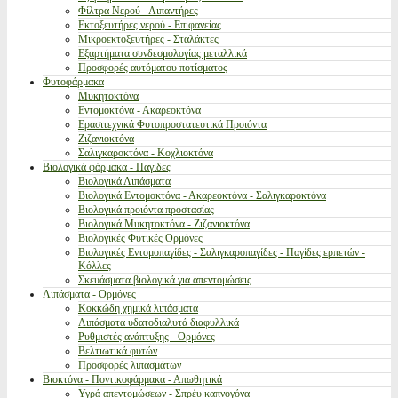
Φίλτρα Νερού - Λιπαντήρες
Εκτοξευτήρες νερού - Επιφανείας
Μικροεκτοξευτήρες - Σταλάκτες
Εξαρτήματα συνδεσμολογίας μεταλλικά
Προσφορές αυτόματου ποτίσματος
Φυτοφάρμακα
Μυκητοκτόνα
Εντομοκτόνα - Ακαρεοκτόνα
Ερασιτεχνικά Φυτοπροστατευτικά Προιόντα
Ζιζανιοκτόνα
Σαλιγκαροκτόνα - Κοχλιοκτόνα
Βιολογικά φάρμακα - Παγίδες
Βιολογικά Λιπάσματα
Βιολογικά Εντομοκτόνα - Ακαρεοκτόνα - Σαλιγκαροκτόνα
Βιολογικά προιόντα προστασίας
Βιολογικά Μυκητοκτόνα - Ζιζανιοκτόνα
Βιολογικές Φυτικές Ορμόνες
Βιολογικές Εντομοπαγίδες - Σαλιγκαροπαγίδες - Παγίδες ερπετών -
Κόλλες
Σκευάσματα βιολογικά για απεντομώσεις
Λιπάσματα - Ορμόνες
Κοκκώδη χημικά λιπάσματα
Λιπάσματα υδατοδιαλυτά διαφυλλικά
Ρυθμιστές ανάπτυξης - Ορμόνες
Βελτιωτικά φυτών
Προσφορές λιπασμάτων
Βιοκτόνα - Ποντικοφάρμακα - Απωθητικά
Υγρά απεντομώσεων - Σπρέυ καπνογόνα