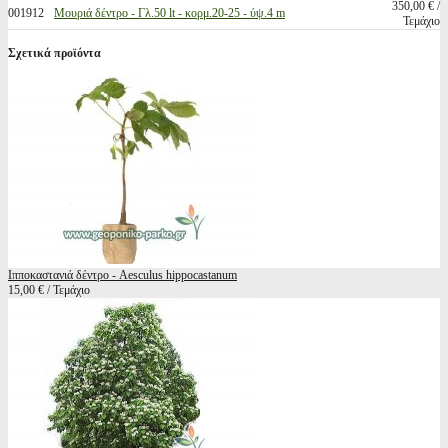
350,00 € /
001912
Μουριά δέντρο - Γλ.50 lt - κορμ.20-25 - ύψ.4 m
Τεμάχιο
Σχετικά προϊόντα
Ιπποκαστανιά δέντρο - Aesculus hippocastanum
15,00 € / Τεμάχιο