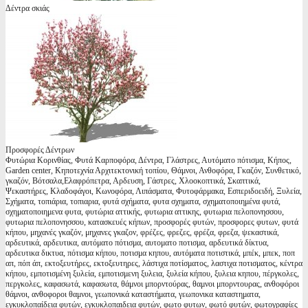
Δέντρα σκιάς
Προσφορές Δέντρων
Φυτώρια Κορινθίας, Φυτά Καρποφόρα, Δέντρα, Γλάστρες, Αυτόματο πότισμα, Κήπος,
Garden center, Κηποτεχνία Αρχιτεκτονική τοπίου, Θάμνοι, Ανθοφόρα, Γκαζόν, Συνθετικό,
γκαζόν, Βότσαλα,Ελαφρόπετρα, Αρδευση, Γάστρες, Χλοοκοπτικά, Σκαπτικά,
Ψεκαστήρες, Κλαδοφάγοι, Κωνοφόρα, Λιπάσματα, Φυτοφάρμακα, Εσπεριδοειδή, Ξυλεία,
Σχήματα, τοπιάρια, τοπιαρια, φυτά σχήματα, φυτα σχηματα, σχηματοποιημένα φυτά,
σχηματοποιημενα φυτα, φυτώρια αττικής, φυτωρια αττικης, φυτωρια πελοπονησσου,
φυτωρια πελοπονησσου, κατασκευές κήπων, προσφορές φυτών, προσφορες φυτων, φυτά
κήπου, μηχανές γκαζόν, μηχανες γκαζον, φρέζες, φρεζες, φρέζα, φρεζα, ψεκαστικά,
αρδευτικά, αρδευτικα, αυτόματο πότισμα, αυτοματο ποτισμα, αρδευτικά δίκτυα,
αρδευτικα δικτυα, πότισμα κήπου, ποτισμα κηπου, αυτόματα ποτιστικά, μπέκ, μπεκ, ποπ
απ, πόπ άπ, εκτοξευτήρες, εκτοξευτηρες, λάστιχα ποτίσματος, λαστιχα ποτισματος, κέντρα
κήπου, εμποτισμένη ξυλεία, εμποτισμενη ξυλεια, ξυλεία κήπου, ξυλεια κηπου, πέργκολες,
περγκολες, καφασωτά, καφασωτα, θάμνοι μπορντούρας, θαμνοι μπορντουρας, ανθοφόροι
θάμνοι, ανθοφοροι θαμνοι, γεωπονικά καταστήματα, γεωπονικα καταστηματα,
εγκυκλοπαίδεια φυτών, εγκυκλοπαιδεια φυτών, φωτο φυτων, φωτό φυτών, φωτογραφίες