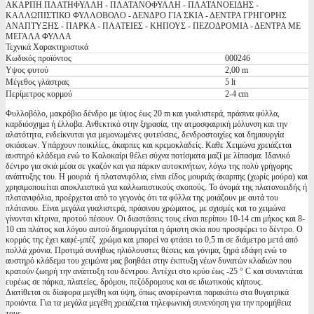
ΑΚΑΡΠΗ ΠΛΑΤΗΦΥΛΛΗ - ΠΛΑΤΑΝΟΦΥΛΛΗ - ΠΛΑΤΑΝΟΕΙΔΗΣ -
ΚΑΛΛΩΠΙΣΤΙΚΟ ΦΥΛΛΟΒΟΛΟ - ΔΕΝΔΡΟ ΓΙΑ ΣΚΙΑ - ΔΕΝΤΡΑ ΓΡΗΓΟΡΗΣ
ΑΝΑΠΤΥΞΗΣ - ΠΑΡΚΑ - ΠΛΑΤΕΙΕΣ - ΚΗΠΟΥΣ - ΠΕΖΟΔΡΟΜΙΑ - ΔΕΝΤΡΑ ΜΕ
ΜΕΓΑΛΑ ΦΥΛΛΑ
Τεχνικά Χαρακτηριστικά
Κωδικός προϊόντος
000246
Υψος φυτού
2,00 m
Μέγεθος γλάστρας
5 lt
Περίμετρος κορμού
2-4 cm
Φυλλοβόλο, μακρόβιο δένδρο με ύψος έως 20 m και γυαλιστερά, πράσινα φύλλα,
καρδιόσχημα ή έλλοβα. Ανθεκτικό στην ξηρασία, την ατμοσφαιρική μόλυνση και την
αλατότητα, ενδείκνυται για μεμονωμένες φυτεύσεις, δενδροστοιχίες και δημιουργία
σκιάσεων. Υπάρχουν ποικιλίες, άκαρπες και κρεμοκλαδείς. Καθε Xειμώνα χρειάζεται
αυστηρό κλάδεμα ενώ το Καλοκαίρι θέλει σύχνα ποτίσματα μαζί με λίπασμα. Ιδανικό
δέντρο για σκιά μέσα σε γκαζόν και για πάρκιν αυτοκινήτων, λόγω της πολύ γρήγορης
ανάπτυξης του. Η μουριά ή πλατανιφόλια, είναι είδος μουριάς άκαρπης (χωρίς μούρα) και
χρησιμοποιείται αποκλειστικά για καλλωπιστικούς σκοπούς. Το όνομά της πλατανοειδής ή
πλατανιφόλια, προέρχεται από το γεγονός ότι τα φύλλα της μοιάζουν με αυτά του
πλάτανου. Είναι μεγάλα γυαλιστερά, πράσινου χρώματος, με σχισμές και το χειμώνα
γίνονται κίτρινα, προτού πέσουν. Οι διαστάσεις τους είναι περίπου 10-14 cm μήκος και 8-
10 cm πλάτος και λόγου αυτού δημιουργείται η άριστη σκία που προσφέρει το δέντρο. Ο
κορμός της έχει καφέ-μπέζ χρώμα και μπορεί να φτάσει το 0,5 m σε διάμετρο μετά από
πολλά χρόνια. Προτιμά συνήθως ηλιόλουστες θέσεις και γόνιμα, ξηρά εδάφη ενώ το
αυστηρό κλάδεμα του χειμώνα μας βοηθάει στην έκπτυξη νέων δυνατών κλαδιών που
κρατούν ζωηρή την ανάπτυξη του δέντρου. Αντέχει στο κρύο έως -25 ° C και συναντάται
ευρέως σε πάρκα, πλατείες, δρόμου, πεζόδρομους και σε ιδιωτικούς κήπους.
Διατίθεται σε δίαφορα μεγέθη και ύψη, όπως αναφέρωνται παρακάτω στα θυγατρικά
προιόντα. Για τα μεγάλα μεγέθη χρειάζεται τηλεφωνική συνενόηση για την προμήθεια
τους.