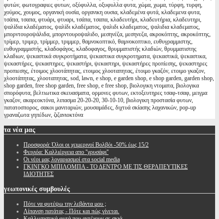
φυτών, φωτογραφιες φυτων, οξύφυλλα, οξυφυλλα φυτα, χώμα, χωμα, τύρφη, τυρφη,
χούμος, χουμος, οργανική ουσία, οργανικη ουσια, κλαδεμένα φυτά, κλαδεμενα φυτα,
τσάπα, τσαπα, φτυάρι, φτυαρι, τσάπα, τσαπα, κλαδευτήρι, κλαδευτήρια, κλαδευτηρι,
ψαλίδια κλαδέματος, ψαλίδι κλαδέματος, ψαλιδι κλαδεματος, ψαλιδια κλαδεματος,
μπορντουροψάλιδα, μπορντουροψαλιδο, μεσηνέζα, μεσηνεζα, ακροκόπτης, ακροκόπτης,
τρίμερ, τριμερ, τρίμμερ, τριμμερ, θαμνοκοπτικό, θαμνοκοπτικο, ευθυγραμμιστης,
ευθυγραμμιστής, κλαδοφάγος, κλαδοφαγος, θρυμματιστής κλαδιών, θρυμματιστης
κλαδιων, ψεκαστικά συγκροτήματα, ψεκαστικα συγκροτηματα, ψεκαστικά, ψεκαστικα,
ψεκαστήρες, ψεκαστηρες, ψεκαστήρι, ψεκαστηρι, ψεκαστήρες προπίεσης, ψεκαστηρες
προπιεσης, έτοιμος χλοοτάπητας, ετοιμος χλοοταπητας, έτοιμο γκαζόν, ετοιμο γκαζον,
χλοοτάπητας, χλοοταπητας, sod, lawn, e shop, e garden shop, e shop garden, garden shop,
shop garden, free shop garden, free shop, e free shop, βιολογικη ντοματα, βιολογικα
σπορόφυτα, βελτιωτικα σκευασματα, ορμονες φυτων, εκτοξευτηρες τσαφ-τσαφ, μειγμα
γκαζον, ακαρεοκτόνα, λιπασμα 20-20-20, 30-10-10, βιολογικη προστασία φυτων,
πατατοσπορος, σακοι μανιταριών, μουσαμάδες, διχτυά σκίασης λαχανικών, pop-up
γραναζωτα γηπέδων, ζιζανιοκτόνα
τα
νέα μας
Προσφορά: Όλοι οι χειμερινοί Βολβόι -50% έως 15/2
Φειγιόα: Καλλιέργεια απο ''χρυσάφι''
Oι νέοι μας λογαριασμοί στα social media
ΓΚΙΝΓΚΟ ΜΠΙΛΟΜΠΑ - ΤΟ ΔΕΝΤΡΟ ΜΕ ΤΙΣ ΘΕΡΑΠΕΥΤΙΚΕΣ
ΙΔΙΟΤΗΤΕΣ
γεωπονικές
συμβουλές
Πότε να φυτέψω την λεβάντα μου ;
Λίπανση πατάτας - Πότε και πώς γίνεται.
Καλλωπιστικά φυτά που αντέχουν σε σκιά.