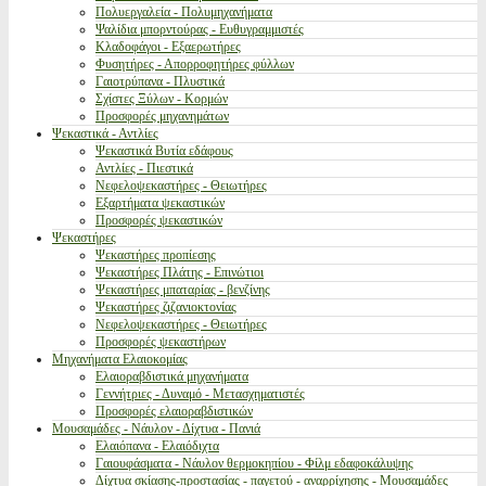
Πολυεργαλεία - Πολυμηχανήματα
Ψαλίδια μπορντούρας - Ευθυγραμμιστές
Κλαδοφάγοι - Εξαερωτήρες
Φυσητήρες - Απορροφητήρες φύλλων
Γαιοτρύπανα - Πλυστικά
Σχίστες Ξύλων - Κορμών
Προσφορές μηχανημάτων
Ψεκαστικά - Αντλίες
Ψεκαστικά Βυτία εδάφους
Αντλίες - Πιεστικά
Νεφελοψεκαστήρες - Θειωτήρες
Εξαρτήματα ψεκαστικών
Προσφορές ψεκαστικών
Ψεκαστήρες
Ψεκαστήρες προπίεσης
Ψεκαστήρες Πλάτης - Επινώτιοι
Ψεκαστήρες μπαταρίας - βενζίνης
Ψεκαστήρες ζιζανιοκτονίας
Νεφελοψεκαστήρες - Θειωτήρες
Προσφορές ψεκαστήρων
Μηχανήματα Ελαιοκομίας
Ελαιοραβδιστικά μηχανήματα
Γεννήτριες - Δυναμό - Μετασχηματιστές
Προσφορές ελαιοραβδιστικών
Μουσαμάδες - Νάυλον - Δίχτυα - Πανιά
Ελαιόπανα - Ελαιόδιχτα
Γαιουφάσματα - Νάυλον θερμοκηπίου - Φίλμ εδαφοκάλυψης
Δίχτυα σκίασης-προστασίας - παγετού - αναρρίχησης - Μουσαμάδες