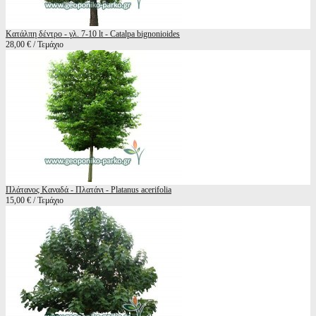
Κατάλπη δέντρο - γλ. 7-10 lt - Catalpa bignonioides
28,00 € / Τεμάχιο
Πλάτανος Καναδά - Πλατάνι - Platanus acerifolia
15,00 € / Τεμάχιο