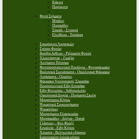
Κάκτοι
Παχύφυτα
Φυτά Σχήματα
Μπάλες
Πυραμίδες
Σπιράλ - Στριφτά
Ελεύθερα - Τοπιάρια
Σπορόφυτα Λαχανικών
Σπόροι Φυτών
Βολβοί Ανθεων - Ριζώματα Φυτών
Χλοοτάπητας - Γκαζόν
Αυτόματο Πότισμα
Φυτοπροστατευτικά Προϊόντα - Φυτοφάρμακα
Βιολογικά Σκευάσματα - Οικολογικά Φάρμακα
Λιπάσματα - Ορμόνες
Φάρμακα Υγειονομικής Σημασίας
Προστατευτικά Είδη Εργασίας
Είδη Φυτωρίου - Ανθοπωλείου
Οικολογικά Δοχεία - Πυρίμαχα Σκεύη
Μηχανήματα Κήπου
Ψεκαστικά Συγκροτήματα
Ψεκαστήρες
Μηχανήματα Ελαιοκομίας
Μουσαμάδες - Δίχτυα - Πανιά
Γλάστρες - Φερ Φορζέ
Εργαλεία - Είδη Κήπου
Χώματα - Βελτιωτικά εδάφους
Εμποτισμένη ξυλεία κήπου