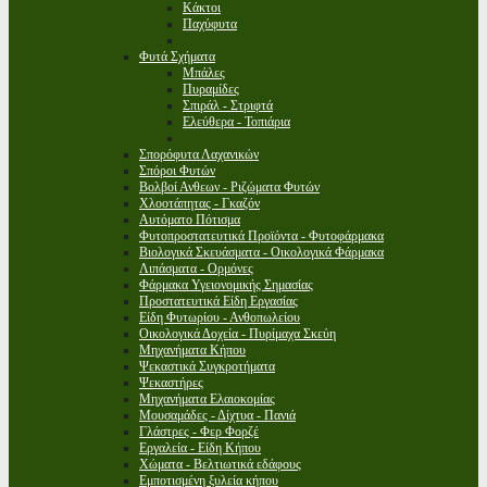
Κάκτοι
Παχύφυτα
Φυτά Σχήματα
Μπάλες
Πυραμίδες
Σπιράλ - Στριφτά
Ελεύθερα - Τοπιάρια
Σπορόφυτα Λαχανικών
Σπόροι Φυτών
Βολβοί Ανθεων - Ριζώματα Φυτών
Χλοοτάπητας - Γκαζόν
Αυτόματο Πότισμα
Φυτοπροστατευτικά Προϊόντα - Φυτοφάρμακα
Βιολογικά Σκευάσματα - Οικολογικά Φάρμακα
Λιπάσματα - Ορμόνες
Φάρμακα Υγειονομικής Σημασίας
Προστατευτικά Είδη Εργασίας
Είδη Φυτωρίου - Ανθοπωλείου
Οικολογικά Δοχεία - Πυρίμαχα Σκεύη
Μηχανήματα Κήπου
Ψεκαστικά Συγκροτήματα
Ψεκαστήρες
Μηχανήματα Ελαιοκομίας
Μουσαμάδες - Δίχτυα - Πανιά
Γλάστρες - Φερ Φορζέ
Εργαλεία - Είδη Κήπου
Χώματα - Βελτιωτικά εδάφους
Εμποτισμένη ξυλεία κήπου