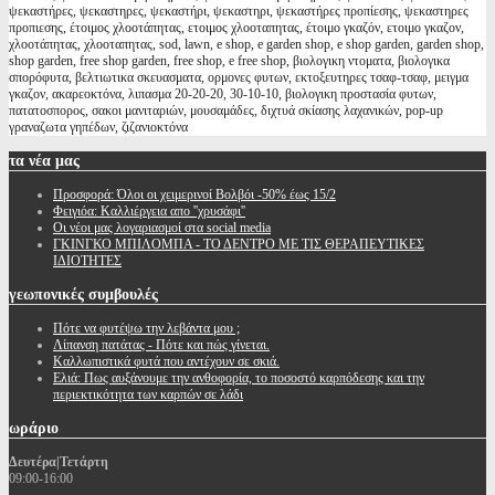
ψεκαστήρες, ψεκαστηρες, ψεκαστήρι, ψεκαστηρι, ψεκαστήρες προπίεσης, ψεκαστηρες
προπιεσης, έτοιμος χλοοτάπητας, ετοιμος χλοοταπητας, έτοιμο γκαζόν, ετοιμο γκαζον,
χλοοτάπητας, χλοοταπητας, sod, lawn, e shop, e garden shop, e shop garden, garden shop,
shop garden, free shop garden, free shop, e free shop, βιολογικη ντοματα, βιολογικα
σπορόφυτα, βελτιωτικα σκευασματα, ορμονες φυτων, εκτοξευτηρες τσαφ-τσαφ, μειγμα
γκαζον, ακαρεοκτόνα, λιπασμα 20-20-20, 30-10-10, βιολογικη προστασία φυτων,
πατατοσπορος, σακοι μανιταριών, μουσαμάδες, διχτυά σκίασης λαχανικών, pop-up
γραναζωτα γηπέδων, ζιζανιοκτόνα
τα
νέα μας
Προσφορά: Όλοι οι χειμερινοί Βολβόι -50% έως 15/2
Φειγιόα: Καλλιέργεια απο ''χρυσάφι''
Oι νέοι μας λογαριασμοί στα social media
ΓΚΙΝΓΚΟ ΜΠΙΛΟΜΠΑ - ΤΟ ΔΕΝΤΡΟ ΜΕ ΤΙΣ ΘΕΡΑΠΕΥΤΙΚΕΣ
ΙΔΙΟΤΗΤΕΣ
γεωπονικές
συμβουλές
Πότε να φυτέψω την λεβάντα μου ;
Λίπανση πατάτας - Πότε και πώς γίνεται.
Καλλωπιστικά φυτά που αντέχουν σε σκιά.
Ελιά: Πως αυξάνουμε την ανθοφορία, το ποσοστό καρπόδεσης και την
περιεκτικότητα των καρπών σε λάδι
ωράριο
Δευτέρα|Τετάρτη
09:00-16:00