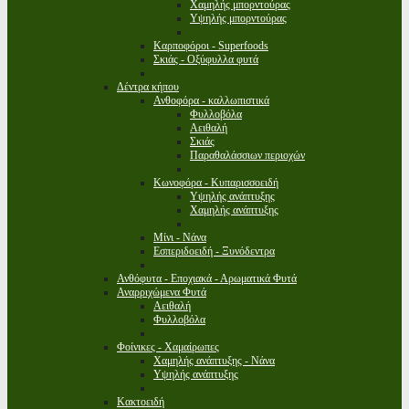
Χαμηλής μπορντούρας
Υψηλής μπορντούρας
Καρποφόροι - Superfoods
Σκιάς - Οξύφυλλα φυτά
Δέντρα κήπου
Ανθοφόρα - καλλωπιστικά
Φυλλοβόλα
Αειθαλή
Σκιάς
Παραθαλάσσιων περιοχών
Κωνοφόρα - Κυπαρισσοειδή
Υψηλής ανάπτυξης
Χαμηλής ανάπτυξης
Μίνι - Νάνα
Εσπεριδοειδή - Ξυνόδεντρα
Ανθόφυτα - Εποχιακά - Αρωματικά Φυτά
Αναρριχώμενα Φυτά
Αειθαλή
Φυλλοβόλα
Φοίνικες - Χαμαίρωπες
Χαμηλής ανάπτυξης - Νάνα
Υψηλής ανάπτυξης
Κακτοειδή