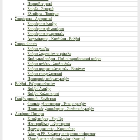
Πυραμίδες φυτά
Σπιράλ - Στριφτά
Ελεύθερα - Τοπιάρια
Σπορόφυτα - Αρωματικά
Σπορόφυτα άνοιξης
Σπορόφυτα φθινοπώρου
Σπορόφυτα αρωματικών
Λαχανόκηπος - Κόνδυλοι - Βολβοί
Σπόροι Φυτών
Σπόροι γκαζόν
Σπόροι λαχανικών σε φάκελα
Βιολογικοί σπόροι - Παλιοί παραδοσιακοί σπόροι
Σπόροι ανθέων - λουλουδιών
Σπόροι αρωματικών φυτών - Βοτάνων
Σπόροι επαγγελματικοί
Προσφορές σπόρων γκαζόν
Βολβοί - Ριζώματα Φυτών
Βολβοί Ανοιξης
Βολβοί Καλοκαιριού
Γκαζόν φυσικό - Συνθετικό
Φυσικός χλοοτάπητας - Έτοιμο γκαζόν
Πλαστικός χλοοτάπητας - Συνθετικό γκαζόν
Αυτόματο Πότισμα
Εκτοξευτήρες - Pop Up
Ηλεκτροβάνες - εξαρτήματα
Προγραμματιστές - Κομπιούτερ
Λάστιχα PE- Σωλήνες αυτόματου ποτίσματος
Εξαρτήματα συνδεσμολογίας πλαστικά