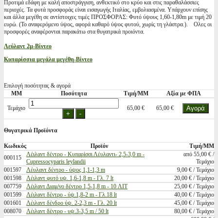
Προτιμά εδάφη με καλή αποστράγγιση, ανθεκτικό στο κρύο και στις παραθαλάσσιες
περιοχές. Τα φυτά προσφοράς είναι εισαγωγής Ιταλίας, εμβολιασμένα. Υπάρχουν επίσης
και άλλα μεγέθη σε αντίστοιχες τιμές ΠΡΟΣΦΟΡΑΣ: Φυτό ύψους 1,60-1,80m με τιμή 20
ευρώ. (Το αναφερόμενο ύψος, αφορά καθαρό ύψος φυτού, χωρίς τη γλάστρα.). Ολες οι
προσφορές αναφέρονται παρακάτω στα θυγατρικά προιόντα.
Λεύλαντ 2μ-Βίντεο
Κυπαρίσσια μεγάλα μεγέθη-Βίντεο
Επιλογή ποσότητας & αγορά
ΜΜ
Ποσότητα
Τιμή/ΜΜ
Αξία με ΦΠΑ
Τεμάχιο
65,00 €
65,00 €
Θυγατρικά Προϊόντα
Κωδικός
Προϊόν
Τιμή/ΜΜ
Λέιλαντ δέντρο - Κυπαρίσσι Λέυλαντι- 2,5-3,0 m -
από 55,00 € /
000115
Cupressocyparis leylandii
Τεμάχιο
001597
Λέυλαντ δέντρο - ύψος 1,1-1,3 m
9,00 € / Τεμάχιο
001598
Λέιλαντ φυτό υψ. 1,6-1,8 m - Γλ. 7 lt
20,00 € / Τεμάχιο
007759
Λέιλαντ Διαμ/νο δέντρο 1,5-1,8 m - 10 ΛΙΤ
25,00 € / Τεμάχιο
001599
Λέιλαντ δέντρο - ύψ.1,8-2 m - Γλ.18 lt
40,00 € / Τεμάχιο
001601
Λέιλαντ δένδρο ύψ. 2-2,3 m - Γλ. 20 lt
45,00 € / Τεμάχιο
008070
Λέιλαντ δέντρο - υψ.3-3,5 m / 50 lt
80,00 € / Τεμάχιο