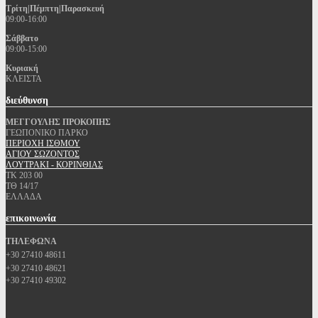
Τρίτη|Πέμπτη|Παρασκευή
09:00-16:00
Σάββατο
09:00-15:00
Κυριακή
ΚΛΕΙΣΤΑ
διεύθυνση
ΜΕΓΓΟΥΛΗΣ ΠΡΟΚΟΠΗΣ
ΓΕΩΠΟΝΙΚΟ ΠΑΡΚΟ
ΠΕΡΙΟΧΗ ΙΣΘΜΟΥ
ΑΓΙΟΥ ΣΩΖΟΝΤΟΣ
ΛΟΥΤΡΑΚΙ - ΚΟΡΙΝΘΙΑΣ
ΤΚ 203 00
ΤΘ 14/17
ΕΛΛΑΔΑ
επικοινωνία
ΤΗΛΕΦΩΝΑ
+30 27410 48611
+30 27410 48621
+30 27410 49302