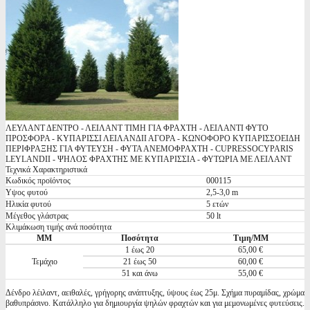
ΛΕΥΛΑΝΤ ΔΕΝΤΡΟ - ΛΕΙΛΑΝΤ ΤΙΜΗ ΓΙΑ ΦΡΑΧΤΗ - ΛΕΙΛΑΝΤΙ ΦΥΤΟ
ΠΡΟΣΦΟΡΑ - ΚΥΠΑΡΙΣΣΙ ΛΕΙΛΑΝΔΙΙ ΑΓΟΡΑ - ΚΩΝΟΦΟΡΟ ΚΥΠΑΡΙΣΣΟΕΙΔΗ
ΠΕΡΙΦΡΑΞΗΣ ΓΙΑ ΦΥΤΕΥΣΗ - ΦΥΤΑ ΑΝΕΜΟΦΡΑΧΤΗ - CUPRESSOCYPARIS
LEYLANDII - ΨΗΛΟΣ ΦΡΑΧΤΗΣ ΜΕ ΚΥΠΑΡΙΣΣΙΑ - ΦΥΤΩΡΙΑ ΜΕ ΛΕΙΛΑΝΤ
Τεχνικά Χαρακτηριστικά
Κωδικός προϊόντος
000115
Υψος φυτού
2,5-3,0 m
Ηλικία φυτού
5 ετών
Μέγεθος γλάστρας
50 lt
Κλιμάκωση τιμής ανά ποσότητα
ΜΜ
Ποσότητα
Τιμη/ΜΜ
1 έως 20
65,00 €
Τεμάχιο
21 έως 50
60,00 €
51 και άνω
55,00 €
Δένδρο λέιλαντ, αειθαλές, γρήγορης ανάπτυξης, ύψους έως 25μ. Σχήμα πυραμίδας, χρώμα
βαθυπράσινο. Κατάλληλο για δημιουργία ψηλών φραχτών και για μεμονωμένες φυτεύσεις.