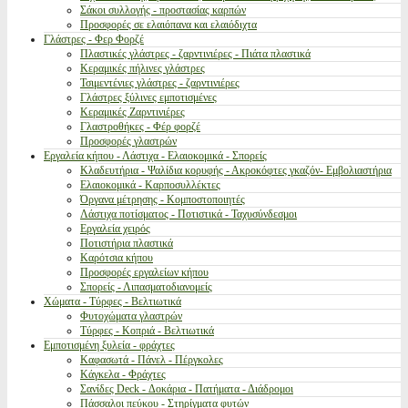
Σάκοι συλλογής - προστασίας καρπών
Προσφορές σε ελαιόπανα και ελαιόδιχτα
Γλάστρες - Φερ Φορζέ
Πλαστικές γλάστρες - ζαρντινιέρες - Πιάτα πλαστικά
Κεραμικές πήλινες γλάστρες
Τσιμεντένιες γλάστρες - ζαρντινιέρες
Γλάστρες ξύλινες εμποτισμένες
Κεραμικές Ζαρντινιέρες
Γλαστροθήκες - Φέρ φορζέ
Προσφορές γλαστρών
Εργαλεία κήπου - Λάστιχα - Ελαιοκομικά - Σπορείς
Κλαδευτήρια - Ψαλίδια κορυφής - Ακροκόφτες γκαζόν- Εμβολιαστήρια
Ελαιοκομικά - Καρποσυλλέκτες
Όργανα μέτρησης - Κομποστοποιητές
Λάστιχα ποτίσματος - Ποτιστικά - Ταχυσύνδεσμοι
Εργαλεία χειρός
Ποτιστήρια πλαστικά
Καρότσια κήπου
Προσφορές εργαλείων κήπου
Σπορείς - Λιπασματοδιανομείς
Χώματα - Τύρφες - Βελτιωτικά
Φυτοχώματα γλαστρών
Τύρφες - Κοπριά - Βελτιωτικά
Εμποτισμένη ξυλεία - φράχτες
Καφασωτά - Πάνελ - Πέργκολες
Κάγκελα - Φράχτες
Σανίδες Deck - Δοκάρια - Πατήματα - Διάδρομοι
Πάσσαλοι πεύκου - Στηρίγματα φυτών