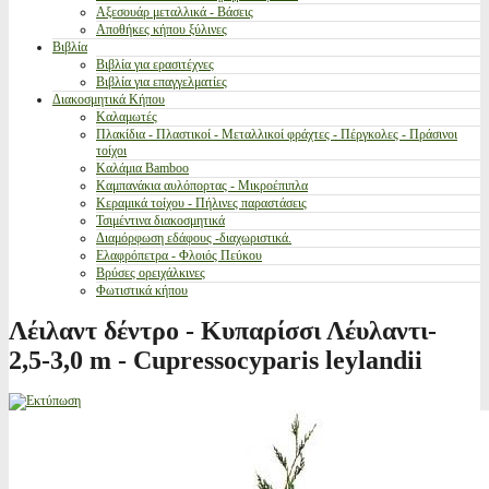
Αξεσουάρ μεταλλικά - Βάσεις
Αποθήκες κήπου ξύλινες
Βιβλία
Βιβλία για ερασιτέχνες
Βιβλία για επαγγελματίες
Διακοσμητικά Κήπου
Καλαμωτές
Πλακίδια - Πλαστικοί - Μεταλλικοί φράχτες - Πέργκολες - Πράσινοι
τοίχοι
Καλάμια Bamboo
Καμπανάκια αυλόπορτας - Μικροέπιπλα
Κεραμικά τοίχου - Πήλινες παραστάσεις
Τσιμέντινα διακοσμητικά
Διαμόρφωση εδάφους -διαχωριστικά.
Ελαφρόπετρα - Φλοιός Πεύκου
Βρύσες ορειχάλκινες
Φωτιστικά κήπου
Λέιλαντ δέντρο - Κυπαρίσσι Λέυλαντι-
2,5-3,0 m - Cupressocyparis leylandii