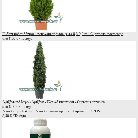
Γκόλντ κρέστ δέντρο - Λεμονοκυπάρισσο φυτό 0,8-0,9 m - Cupressus macrocarpa
από 8,00 € / Τεμάχιο
Αριζόνικα δέντρο - Αριζόνα - Γλαυκό κυπαρίσσι - Cupresus arizonica
από 8,00 € / Τεμάχιο
Λίπασμα για λέιλαντ - Λίπασμα κωνοφόρων και θάμνων FLORTIS
8,50 € / Τεμάχιο