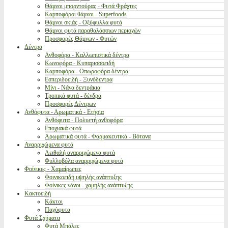
Θάμνοι μπορντούρας - Φυτά Φράχτες
Καρποφόροι θάμνοι - Superfoods
Θάμνοι σκιάς - Οξύφυλλα φυτά
Θάμνοι φυτά παραθαλάσσιων περιοχών
Προσφορές Θάμνων - Φυτών
Δέντρα
Ανθοφόρα - Καλλωπιστικά δέντρα
Κωνοφόρα - Κυπαρισσοειδή
Καρποφόρα - Οπωροφόρα δέντρα
Εσπεριδοειδή - Ξυνόδεντρα
Μίνι - Νάνα δεντράκια
Τροπικά φυτά - δένδρα
Προσφορές Δέντρων
Ανθόφυτα - Αρωματικά - Ετήσια
Ανθόφυτα - Πολυετή ανθοφόρα
Εποχιακά φυτά
Αρωματικά φυτά - Φαρμακευτικά - Βότανα
Αναρριχώμενα φυτά
Αειθαλή αναρριχώμενα φυτά
Φυλλοβόλα αναρριχώμενα φυτά
Φοίνικες - Χαμαίρωπες
Φοινικοειδή υψηλής ανάπτυξης
Φοίνικες νάνοι - χαμηλής ανάπτυξης
Κακτοειδή
Κάκτοι
Παχύφυτα
Φυτά Σχήματα
Φυτά Μπάλες