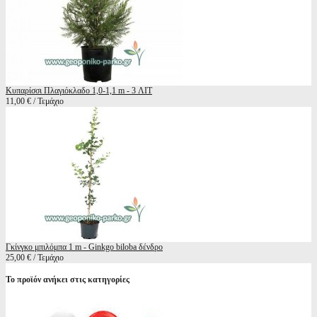
Κυπαρίσσι Πλαγιόκλαδο 1,0-1,1 m - 3 ΛΙΤ
11,00 € / Τεμάχιο
Γκίνγκο μπιλόμπα 1 m - Ginkgo biloba δένδρο
25,00 € / Τεμάχιο
Το προϊόν ανήκει στις κατηγορίες