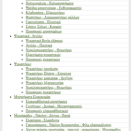
Πολυεργαλεία - Πολυμηχανήματα
Ψαλίδια μπορντούρας - Ευθυγραμμιστές
Κλαδοφάγοι - Εξαερωτήρες
Φυσητήρες - Απορροφητήρες φύλλων
Γαιοτρύπανα - Πλυστικά
Σχίστες Ξύλων - Κορμών
Προσφορές μηχανημάτων
Ψεκαστικά - Αντλίες
Ψεκαστικά Βυτία εδάφους
Αντλίες - Πιεστικά
Νεφελοψεκαστήρες - Θειωτήρες
Εξαρτήματα ψεκαστικών
Προσφορές ψεκαστικών
Ψεκαστήρες
Ψεκαστήρες προπίεσης
Ψεκαστήρες Πλάτης - Επινώτιοι
Ψεκαστήρες μπαταρίας - βενζίνης
Ψεκαστήρες ζιζανιοκτονίας
Νεφελοψεκαστήρες - Θειωτήρες
Προσφορές ψεκαστήρων
Μηχανήματα Ελαιοκομίας
Ελαιοραβδιστικά μηχανήματα
Γεννήτριες - Δυναμό - Μετασχηματιστές
Προσφορές ελαιοραβδιστικών
Μουσαμάδες - Νάυλον - Δίχτυα - Πανιά
Ελαιόπανα - Ελαιόδιχτα
Γαιουφάσματα - Νάυλον θερμοκηπίου - Φίλμ εδαφοκάλυψης
Δίχτυα σκίασης-προστασίας - παγετού - αναρρίχησης - Μουσαμάδες