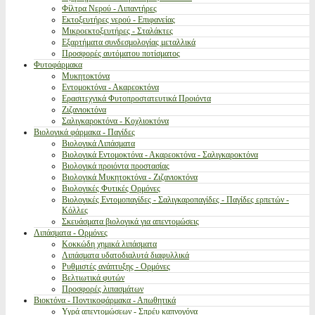
Φίλτρα Νερού - Λιπαντήρες
Εκτοξευτήρες νερού - Επιφανείας
Μικροεκτοξευτήρες - Σταλάκτες
Εξαρτήματα συνδεσμολογίας μεταλλικά
Προσφορές αυτόματου ποτίσματος
Φυτοφάρμακα
Μυκητοκτόνα
Εντομοκτόνα - Ακαρεοκτόνα
Ερασιτεχνικά Φυτοπροστατευτικά Προιόντα
Ζιζανιοκτόνα
Σαλιγκαροκτόνα - Κοχλιοκτόνα
Βιολογικά φάρμακα - Παγίδες
Βιολογικά Λιπάσματα
Βιολογικά Εντομοκτόνα - Ακαρεοκτόνα - Σαλιγκαροκτόνα
Βιολογικά προιόντα προστασίας
Βιολογικά Μυκητοκτόνα - Ζιζανιοκτόνα
Βιολογικές Φυτικές Ορμόνες
Βιολογικές Εντομοπαγίδες - Σαλιγκαροπαγίδες - Παγίδες ερπετών -
Κόλλες
Σκευάσματα βιολογικά για απεντομώσεις
Λιπάσματα - Ορμόνες
Κοκκώδη χημικά λιπάσματα
Λιπάσματα υδατοδιαλυτά διαφυλλικά
Ρυθμιστές ανάπτυξης - Ορμόνες
Βελτιωτικά φυτών
Προσφορές λιπασμάτων
Βιοκτόνα - Ποντικοφάρμακα - Απωθητικά
Υγρά απεντομώσεων - Σπρέυ καπνογόνα