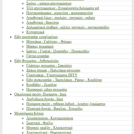
Σκόνες - κόκκοι απεντομώσεων
Τζέλ απεντομώσεων - Ετοιμόχρηστα δολώματα gel
Ποντικοφάρμακα - μυοκτόνα - αρουραιοκτόνα
Απωθητικά ζώων - πουλιών - ποντικών - φιδιών
Απωθητικά - βιοκτόνα
Δολωματικοί σταθμοί - κόλλες ποντικών - ποντικοπαγίδες
Κτηνιατρικά
Είδη προστασίας εργαζομένων
Μποτάκια - Γαλότσες - Φόρμες
Μάσκες ψεκασμού
Ιμάντες - Γυαλιά - Ωτασπίδες - Προσωπίδες
Γάντια εργασίας
Είδη Φυτωρίου - Ανθοπωλείου
Γλάστρες φυτωρίου - Σακούλες
Δίσκοι σποράς - Παλετάκια φύτευσης
Γλαστράκια - Υποστρώματα JIFFY
Είδη συσκευασίας - Ταμπελάκια - Ράφιες - Κορδόνια
Κουβάδες - Ζεμπίλια
Προσφορές ειδών φυτωρίου
Οικολογικά σκεύη- Πυρίμαχα - Inox
Ανοξείδωτα δοχεία - Inox
Πυρίμαχα σκεύη - πιθάρια λαδιού - λεκάνες ζυμώματος
Πλαστικά δοχεία - Βαρέλια - Τενεκέδες
Μηχανήματα Κήπου
Αλυσσοπρίονα - Κονταροπρίονα
Σκαπτικά - Φρέζες
Μηχανές γκαζόν - Χλοοκοπτικά
Χορτοκοπτικά - Θαμνοκοπτικά