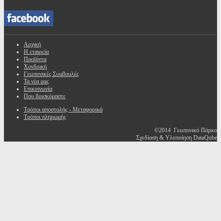
Αρχική
Η εταιρεία
Προϊόντα
Χονδρική
Γεωπονικές Συμβουλές
Τα νέα μας
Επικοινωνία
Που βρισκόμαστε
Τρόποι αποστολής - Μεταφορικά
Τρόποι πληρωμής
©2014 Γεωπονικό Πάρκο
Σχεδίαση & Υλοποίηση DataQube