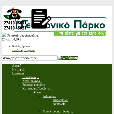
Το καλάθι σας είναι άδειο.
Σύνολο :
0,00 €
Καλώς ήρθατε
Σύνδεση | Εγγραφή
Αρχική
Η εταιρεία
Προϊόντα
Προσφορές...
Νέα Προϊόντα...
Επίκαιρα προϊόντα
Κατηγορίες Προϊόντων...
Θάμνοι
Ανθοφόροι
Φυλλοβόλοι
Αειθαλείς
Μπορντούρας - Φράχτες