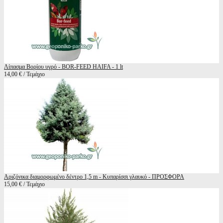
Λίπασμα Βορίου υγρό - BOR-FEED HAIFA - 1 lt
14,00 € / Τεμάχιο
Αριζόνικα διαμορφωμένο δέντρο 1,5 m - Κυπαρίσσι γλαυκό - ΠΡΟΣΦΟΡΑ
15,00 € / Τεμάχιο