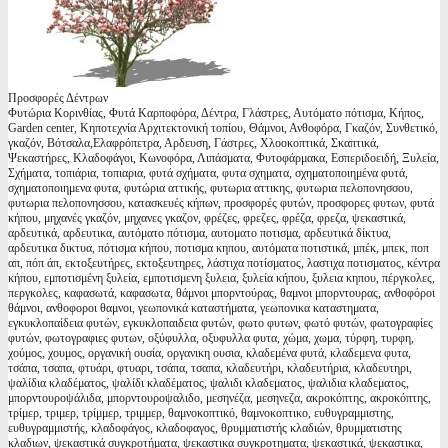
Προσφορές Δέντρων
Φυτώρια Κορινθίας, Φυτά Καρποφόρα, Δέντρα, Γλάστρες, Αυτόματο πότισμα, Κήπος,
Garden center, Κηποτεχνία Αρχιτεκτονική τοπίου, Θάμνοι, Ανθοφόρα, Γκαζόν, Συνθετικό,
γκαζόν, Βότσαλα,Ελαφρόπετρα, Αρδευση, Γάστρες, Χλοοκοπτικά, Σκαπτικά,
Ψεκαστήρες, Κλαδοφάγοι, Κωνοφόρα, Λιπάσματα, Φυτοφάρμακα, Εσπεριδοειδή, Ξυλεία,
Σχήματα, τοπιάρια, τοπιαρια, φυτά σχήματα, φυτα σχηματα, σχηματοποιημένα φυτά,
σχηματοποιημενα φυτα, φυτώρια αττικής, φυτωρια αττικης, φυτωρια πελοπονησσου,
φυτωρια πελοπονησσου, κατασκευές κήπων, προσφορές φυτών, προσφορες φυτων, φυτά
κήπου, μηχανές γκαζόν, μηχανες γκαζον, φρέζες, φρεζες, φρέζα, φρεζα, ψεκαστικά,
αρδευτικά, αρδευτικα, αυτόματο πότισμα, αυτοματο ποτισμα, αρδευτικά δίκτυα,
αρδευτικα δικτυα, πότισμα κήπου, ποτισμα κηπου, αυτόματα ποτιστικά, μπέκ, μπεκ, ποπ
απ, πόπ άπ, εκτοξευτήρες, εκτοξευτηρες, λάστιχα ποτίσματος, λαστιχα ποτισματος, κέντρα
κήπου, εμποτισμένη ξυλεία, εμποτισμενη ξυλεια, ξυλεία κήπου, ξυλεια κηπου, πέργκολες,
περγκολες, καφασωτά, καφασωτα, θάμνοι μπορντούρας, θαμνοι μπορντουρας, ανθοφόροι
θάμνοι, ανθοφοροι θαμνοι, γεωπονικά καταστήματα, γεωπονικα καταστηματα,
εγκυκλοπαίδεια φυτών, εγκυκλοπαιδεια φυτών, φωτο φυτων, φωτό φυτών, φωτογραφίες
φυτών, φωτογραφιες φυτων, οξύφυλλα, οξυφυλλα φυτα, χώμα, χωμα, τύρφη, τυρφη,
χούμος, χουμος, οργανική ουσία, οργανικη ουσια, κλαδεμένα φυτά, κλαδεμενα φυτα,
τσάπα, τσαπα, φτυάρι, φτυαρι, τσάπα, τσαπα, κλαδευτήρι, κλαδευτήρια, κλαδευτηρι,
ψαλίδια κλαδέματος, ψαλίδι κλαδέματος, ψαλιδι κλαδεματος, ψαλιδια κλαδεματος,
μπορντουροψάλιδα, μπορντουροψαλιδο, μεσηνέζα, μεσηνεζα, ακροκόπτης, ακροκόπτης,
τρίμερ, τριμερ, τρίμμερ, τριμμερ, θαμνοκοπτικό, θαμνοκοπτικο, ευθυγραμμιστης,
ευθυγραμμιστής, κλαδοφάγος, κλαδοφαγος, θρυμματιστής κλαδιών, θρυμματιστης
κλαδιων, ψεκαστικά συγκροτήματα, ψεκαστικα συγκροτηματα, ψεκαστικά, ψεκαστικα,