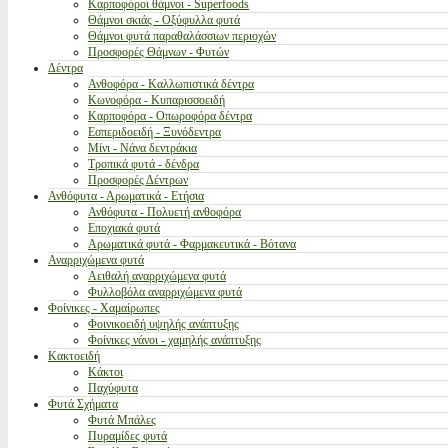
Καρποφόροι θάμνοι - Superfoods
Θάμνοι σκιάς - Οξύφυλλα φυτά
Θάμνοι φυτά παραθαλάσσιων περιοχών
Προσφορές Θάμνων - Φυτών
Δέντρα
Ανθοφόρα - Καλλωπιστικά δέντρα
Κωνοφόρα - Κυπαρισσοειδή
Καρποφόρα - Οπωροφόρα δέντρα
Εσπεριδοειδή - Ξυνόδεντρα
Μίνι - Νάνα δεντράκια
Τροπικά φυτά - δένδρα
Προσφορές Δέντρων
Ανθόφυτα - Αρωματικά - Ετήσια
Ανθόφυτα - Πολυετή ανθοφόρα
Εποχιακά φυτά
Αρωματικά φυτά - Φαρμακευτικά - Βότανα
Αναρριχώμενα φυτά
Αειθαλή αναρριχώμενα φυτά
Φυλλοβόλα αναρριχώμενα φυτά
Φοίνικες - Χαμαίρωπες
Φοινικοειδή υψηλής ανάπτυξης
Φοίνικες νάνοι - χαμηλής ανάπτυξης
Κακτοειδή
Κάκτοι
Παχύφυτα
Φυτά Σχήματα
Φυτά Μπάλες
Πυραμίδες φυτά