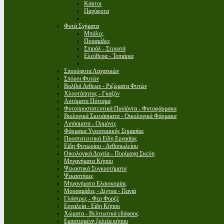
Κάκτοι
Παχύφυτα
Φυτά Σχήματα
Μπάλες
Πυραμίδες
Σπιράλ - Στριφτά
Ελεύθερα - Τοπιάρια
Σπορόφυτα Λαχανικών
Σπόροι Φυτών
Βολβοί Ανθεων - Ριζώματα Φυτών
Χλοοτάπητας - Γκαζόν
Αυτόματο Πότισμα
Φυτοπροστατευτικά Προϊόντα - Φυτοφάρμακα
Βιολογικά Σκευάσματα - Οικολογικά Φάρμακα
Λιπάσματα - Ορμόνες
Φάρμακα Υγειονομικής Σημασίας
Προστατευτικά Είδη Εργασίας
Είδη Φυτωρίου - Ανθοπωλείου
Οικολογικά Δοχεία - Πυρίμαχα Σκεύη
Μηχανήματα Κήπου
Ψεκαστικά Συγκροτήματα
Ψεκαστήρες
Μηχανήματα Ελαιοκομίας
Μουσαμάδες - Δίχτυα - Πανιά
Γλάστρες - Φερ Φορζέ
Εργαλεία - Είδη Κήπου
Χώματα - Βελτιωτικά εδάφους
Εμποτισμένη ξυλεία κήπου