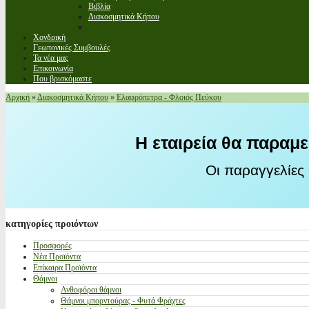
Βιβλία
Διακοσμητικά Κήπου
Χονδρική
Γεωπονικές Συμβουλές
Τα νέα μας
Επικοινωνία
Που βρισκόμαστε
Αρχική
»
Διακοσμητικά Κήπου
»
Ελαφρόπετρα - Φλοιός Πεύκου
Η εταιρεία θα παραμε
Οι παραγγελίες
κατηγορίες
προιόντων
Προσφορές
Νέα Προϊόντα
Επίκαιρα Προϊόντα
Θάμνοι
Ανθοφόροι θάμνοι
Θάμνοι μπορντούρας - Φυτά Φράχτες