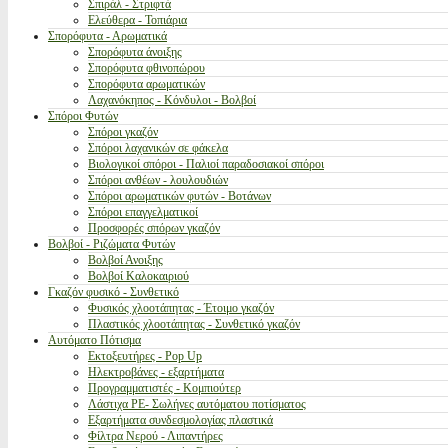
Σπιράλ - Στριφτά
Ελεύθερα - Τοπιάρια
Σπορόφυτα - Αρωματικά
Σπορόφυτα άνοιξης
Σπορόφυτα φθινοπώρου
Σπορόφυτα αρωματικών
Λαχανόκηπος - Κόνδυλοι - Βολβοί
Σπόροι Φυτών
Σπόροι γκαζόν
Σπόροι λαχανικών σε φάκελα
Βιολογικοί σπόροι - Παλιοί παραδοσιακοί σπόροι
Σπόροι ανθέων - λουλουδιών
Σπόροι αρωματικών φυτών - Βοτάνων
Σπόροι επαγγελματικοί
Προσφορές σπόρων γκαζόν
Βολβοί - Ριζώματα Φυτών
Βολβοί Ανοιξης
Βολβοί Καλοκαιριού
Γκαζόν φυσικό - Συνθετικό
Φυσικός χλοοτάπητας - Έτοιμο γκαζόν
Πλαστικός χλοοτάπητας - Συνθετικό γκαζόν
Αυτόματο Πότισμα
Εκτοξευτήρες - Pop Up
Ηλεκτροβάνες - εξαρτήματα
Προγραμματιστές - Κομπιούτερ
Λάστιχα PE- Σωλήνες αυτόματου ποτίσματος
Εξαρτήματα συνδεσμολογίας πλαστικά
Φίλτρα Νερού - Λιπαντήρες