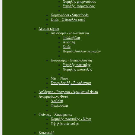
Χαμηλής μπορντούρας
Υψηλής μπορντούρας
Καρποφόροι - Superfoods
Σκιάς - Οξύφυλλα φυτά
Δέντρα κήπου
Ανθοφόρα - καλλωπιστικά
Φυλλοβόλα
Αειθαλή
Σκιάς
Παραθαλάσσιων περιοχών
Κωνοφόρα - Κυπαρισσοειδή
Υψηλής ανάπτυξης
Χαμηλής ανάπτυξης
Μίνι - Νάνα
Εσπεριδοειδή - Ξυνόδεντρα
Ανθόφυτα - Εποχιακά - Αρωματικά Φυτά
Αναρριχώμενα Φυτά
Αειθαλή
Φυλλοβόλα
Φοίνικες - Χαμαίρωπες
Χαμηλής ανάπτυξης - Νάνα
Υψηλής ανάπτυξης
Κακτοειδή