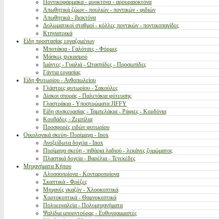
Ποντικοφάρμακα - μυοκτόνα - αρουραιοκτόνα
Απωθητικά ζώων - πουλιών - ποντικών - φιδιών
Απωθητικά - βιοκτόνα
Δολωματικοί σταθμοί - κόλλες ποντικών - ποντικοπαγίδες
Κτηνιατρικά
Είδη προστασίας εργαζομένων
Μποτάκια - Γαλότσες - Φόρμες
Μάσκες ψεκασμού
Ιμάντες - Γυαλιά - Ωτασπίδες - Προσωπίδες
Γάντια εργασίας
Είδη Φυτωρίου - Ανθοπωλείου
Γλάστρες φυτωρίου - Σακούλες
Δίσκοι σποράς - Παλετάκια φύτευσης
Γλαστράκια - Υποστρώματα JIFFY
Είδη συσκευασίας - Ταμπελάκια - Ράφιες - Κορδόνια
Κουβάδες - Ζεμπίλια
Προσφορές ειδών φυτωρίου
Οικολογικά σκεύη- Πυρίμαχα - Inox
Ανοξείδωτα δοχεία - Inox
Πυρίμαχα σκεύη - πιθάρια λαδιού - λεκάνες ζυμώματος
Πλαστικά δοχεία - Βαρέλια - Τενεκέδες
Μηχανήματα Κήπου
Αλυσσοπρίονα - Κονταροπρίονα
Σκαπτικά - Φρέζες
Μηχανές γκαζόν - Χλοοκοπτικά
Χορτοκοπτικά - Θαμνοκοπτικά
Πολυεργαλεία - Πολυμηχανήματα
Ψαλίδια μπορντούρας - Ευθυγραμμιστές