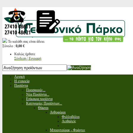
Το καλάθι σας είναι άδειο.
Σύνολο :
0,00 €
Καλώς ήρθατε
Σύνδεση | Εγγραφή
Αρχική
Η εταιρεία
Προϊόντα
Προσφορές...
Νέα Προϊόντα...
Επίκαιρα προϊόντα
Κατηγορίες Προϊόντων...
Θάμνοι
Ανθοφόροι
Φυλλοβόλοι
Αειθαλείς
Μπορντούρας - Φράχτες