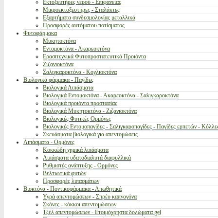
Εκτοξευτήρες νερού - Επιφανείας
Μικροεκτοξευτήρες - Σταλάκτες
Εξαρτήματα συνδεσμολογίας μεταλλικά
Προσφορές αυτόματου ποτίσματος
Φυτοφάρμακα
Μυκητοκτόνα
Εντομοκτόνα - Ακαρεοκτόνα
Ερασιτεχνικά Φυτοπροστατευτικά Προιόντα
Ζιζανιοκτόνα
Σαλιγκαροκτόνα - Κοχλιοκτόνα
Βιολογικά φάρμακα - Παγίδες
Βιολογικά Λιπάσματα
Βιολογικά Εντομοκτόνα - Ακαρεοκτόνα - Σαλιγκαροκτόνα
Βιολογικά προιόντα προστασίας
Βιολογικά Μυκητοκτόνα - Ζιζανιοκτόνα
Βιολογικές Φυτικές Ορμόνες
Βιολογικές Εντομοπαγίδες - Σαλιγκαροπαγίδες - Παγίδες ερπετών - Κόλλε
Σκευάσματα βιολογικά για απεντομώσεις
Λιπάσματα - Ορμόνες
Κοκκώδη χημικά λιπάσματα
Λιπάσματα υδατοδιαλυτά διαφυλλικά
Ρυθμιστές ανάπτυξης - Ορμόνες
Βελτιωτικά φυτών
Προσφορές λιπασμάτων
Βιοκτόνα - Ποντικοφάρμακα - Απωθητικά
Υγρά απεντομώσεων - Σπρέυ καπνογόνα
Σκόνες - κόκκοι απεντομώσεων
Τζέλ απεντομώσεων - Ετοιμόχρηστα δολώματα gel