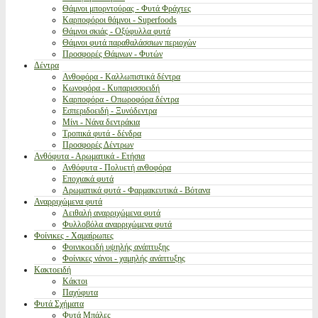
Θάμνοι μπορντούρας - Φυτά Φράχτες
Καρποφόροι θάμνοι - Superfoods
Θάμνοι σκιάς - Οξύφυλλα φυτά
Θάμνοι φυτά παραθαλάσσιων περιοχών
Προσφορές Θάμνων - Φυτών
Δέντρα
Ανθοφόρα - Καλλωπιστικά δέντρα
Κωνοφόρα - Κυπαρισσοειδή
Καρποφόρα - Οπωροφόρα δέντρα
Εσπεριδοειδή - Ξυνόδεντρα
Μίνι - Νάνα δεντράκια
Τροπικά φυτά - δένδρα
Προσφορές Δέντρων
Ανθόφυτα - Αρωματικά - Ετήσια
Ανθόφυτα - Πολυετή ανθοφόρα
Εποχιακά φυτά
Αρωματικά φυτά - Φαρμακευτικά - Βότανα
Αναρριχώμενα φυτά
Αειθαλή αναρριχώμενα φυτά
Φυλλοβόλα αναρριχώμενα φυτά
Φοίνικες - Χαμαίρωπες
Φοινικοειδή υψηλής ανάπτυξης
Φοίνικες νάνοι - χαμηλής ανάπτυξης
Κακτοειδή
Κάκτοι
Παχύφυτα
Φυτά Σχήματα
Φυτά Μπάλες