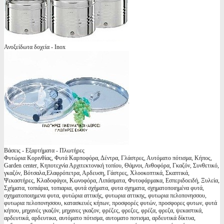
Ανοξείδωτα δοχεία - Inox
Βάσεις - Εξαρτήματα - Πλωτήρες
Φυτώρια Κορινθίας, Φυτά Καρποφόρα, Δέντρα, Γλάστρες, Αυτόματο πότισμα, Κήπος,
Garden center, Κηποτεχνία Αρχιτεκτονική τοπίου, Θάμνοι, Ανθοφόρα, Γκαζόν, Συνθετικό,
γκαζόν, Βότσαλα,Ελαφρόπετρα, Αρδευση, Γάστρες, Χλοοκοπτικά, Σκαπτικά,
Ψεκαστήρες, Κλαδοφάγοι, Κωνοφόρα, Λιπάσματα, Φυτοφάρμακα, Εσπεριδοειδή, Ξυλεία,
Σχήματα, τοπιάρια, τοπιαρια, φυτά σχήματα, φυτα σχηματα, σχηματοποιημένα φυτά,
σχηματοποιημενα φυτα, φυτώρια αττικής, φυτωρια αττικης, φυτωρια πελοπονησσου,
φυτωρια πελοπονησσου, κατασκευές κήπων, προσφορές φυτών, προσφορες φυτων, φυτά
κήπου, μηχανές γκαζόν, μηχανες γκαζον, φρέζες, φρεζες, φρέζα, φρεζα, ψεκαστικά,
αρδευτικά, αρδευτικα, αυτόματο πότισμα, αυτοματο ποτισμα, αρδευτικά δίκτυα,