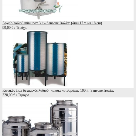
Δοχείο λαδιού mini inox 3 lt - Sansone Ιταλίας (διαμ.17 x υψ.18 cm)
99,00 € / Τεμάχιο
Κωνικές inox δεξαμενές λαδιού- καπάκι κατσαρόλας 100 lt- Sansone Ιταλίας
320,00 € / Τεμάχιο