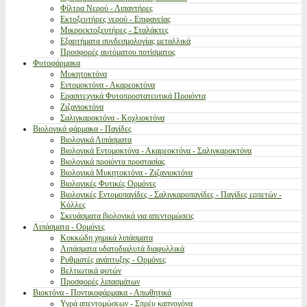
Φίλτρα Νερού - Λιπαντήρες
Εκτοξευτήρες νερού - Επιφανείας
Μικροεκτοξευτήρες - Σταλάκτες
Εξαρτήματα συνδεσμολογίας μεταλλικά
Προσφορές αυτόματου ποτίσματος
Φυτοφάρμακα
Μυκητοκτόνα
Εντομοκτόνα - Ακαρεοκτόνα
Ερασιτεχνικά Φυτοπροστατευτικά Προιόντα
Ζιζανιοκτόνα
Σαλιγκαροκτόνα - Κοχλιοκτόνα
Βιολογικά φάρμακα - Παγίδες
Βιολογικά Λιπάσματα
Βιολογικά Εντομοκτόνα - Ακαρεοκτόνα - Σαλιγκαροκτόνα
Βιολογικά προιόντα προστασίας
Βιολογικά Μυκητοκτόνα - Ζιζανιοκτόνα
Βιολογικές Φυτικές Ορμόνες
Βιολογικές Εντομοπαγίδες - Σαλιγκαροπαγίδες - Παγίδες ερπετών -
Κόλλες
Σκευάσματα βιολογικά για απεντομώσεις
Λιπάσματα - Ορμόνες
Κοκκώδη χημικά λιπάσματα
Λιπάσματα υδατοδιαλυτά διαφυλλικά
Ρυθμιστές ανάπτυξης - Ορμόνες
Βελτιωτικά φυτών
Προσφορές λιπασμάτων
Βιοκτόνα - Ποντικοφάρμακα - Απωθητικά
Υγρά απεντομώσεων - Σπρέυ καπνογόνα