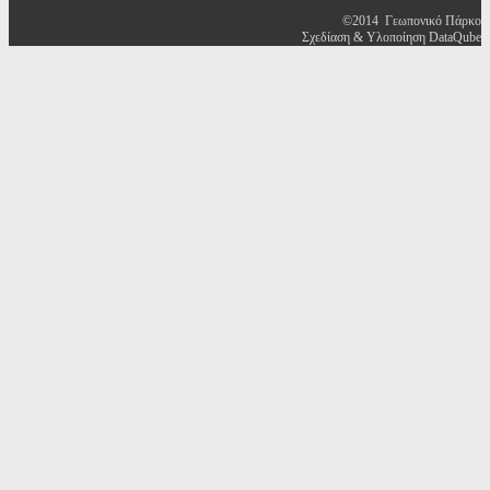
©2014 Γεωπονικό Πάρκο
Σχεδίαση & Υλοποίηση DataQube