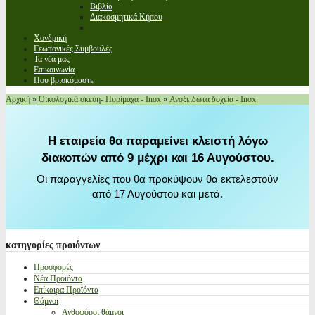
Βιβλία
Διακοσμητικά Κήπου
Χονδρική
Γεωπονικές Συμβουλές
Τα νέα μας
Επικοινωνία
Που βρισκόμαστε
Αρχική
»
Οικολογικά σκεύη- Πυρίμαχα - Inox
»
Ανοξείδωτα δοχεία - Inox
Η εταιρεία θα παραμείνει κλειστή λόγω
διακοπών από 9 μέχρι και 16 Αυγούστου.
Οι παραγγελίες που θα προκύψουν θα εκτελεστούν
από 17 Αυγούστου και μετά.
κατηγορίες
προιόντων
Προσφορές
Νέα Προϊόντα
Επίκαιρα Προϊόντα
Θάμνοι
Ανθοφόροι θάμνοι