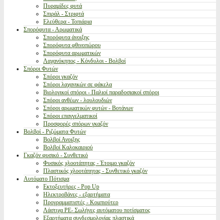
Πυραμίδες φυτά
Σπιράλ - Στριφτά
Ελεύθερα - Τοπιάρια
Σπορόφυτα - Αρωματικά
Σπορόφυτα άνοιξης
Σπορόφυτα φθινοπώρου
Σπορόφυτα αρωματικών
Λαχανόκηπος - Κόνδυλοι - Βολβοί
Σπόροι Φυτών
Σπόροι γκαζόν
Σπόροι λαχανικών σε φάκελα
Βιολογικοί σπόροι - Παλιοί παραδοσιακοί σπόροι
Σπόροι ανθέων - λουλουδιών
Σπόροι αρωματικών φυτών - Βοτάνων
Σπόροι επαγγελματικοί
Προσφορές σπόρων γκαζόν
Βολβοί - Ριζώματα Φυτών
Βολβοί Ανοιξης
Βολβοί Καλοκαιριού
Γκαζόν φυσικό - Συνθετικό
Φυσικός χλοοτάπητας - Έτοιμο γκαζόν
Πλαστικός χλοοτάπητας - Συνθετικό γκαζόν
Αυτόματο Πότισμα
Εκτοξευτήρες - Pop Up
Ηλεκτροβάνες - εξαρτήματα
Προγραμματιστές - Κομπιούτερ
Λάστιχα PE- Σωλήνες αυτόματου ποτίσματος
Εξαρτήματα συνδεσμολογίας πλαστικά