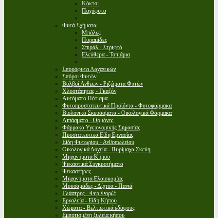
Κάκτοι
Παχύφυτα
Φυτά Σχήματα
Μπάλες
Πυραμίδες
Σπιράλ - Στριφτά
Ελεύθερα - Τοπιάρια
Σπορόφυτα Λαχανικών
Σπόροι Φυτών
Βολβοί Ανθεων - Ριζώματα Φυτών
Χλοοτάπητας - Γκαζόν
Αυτόματο Πότισμα
Φυτοπροστατευτικά Προϊόντα - Φυτοφάρμακα
Βιολογικά Σκευάσματα - Οικολογικά Φάρμακα
Λιπάσματα - Ορμόνες
Φάρμακα Υγειονομικής Σημασίας
Προστατευτικά Είδη Εργασίας
Είδη Φυτωρίου - Ανθοπωλείου
Οικολογικά Δοχεία - Πυρίμαχα Σκεύη
Μηχανήματα Κήπου
Ψεκαστικά Συγκροτήματα
Ψεκαστήρες
Μηχανήματα Ελαιοκομίας
Μουσαμάδες - Δίχτυα - Πανιά
Γλάστρες - Φερ Φορζέ
Εργαλεία - Είδη Κήπου
Χώματα - Βελτιωτικά εδάφους
Εμποτισμένη ξυλεία κήπου