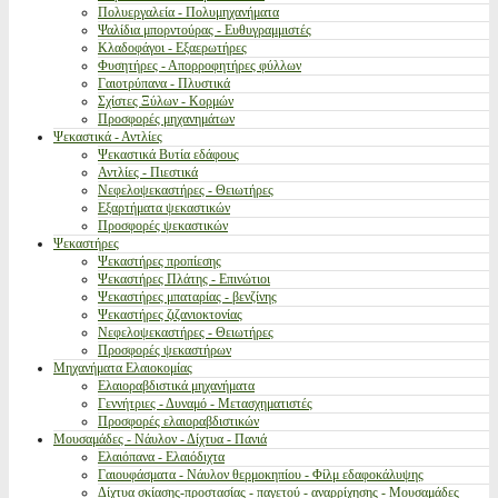
Πολυεργαλεία - Πολυμηχανήματα
Ψαλίδια μπορντούρας - Ευθυγραμμιστές
Κλαδοφάγοι - Εξαερωτήρες
Φυσητήρες - Απορροφητήρες φύλλων
Γαιοτρύπανα - Πλυστικά
Σχίστες Ξύλων - Κορμών
Προσφορές μηχανημάτων
Ψεκαστικά - Αντλίες
Ψεκαστικά Βυτία εδάφους
Αντλίες - Πιεστικά
Νεφελοψεκαστήρες - Θειωτήρες
Εξαρτήματα ψεκαστικών
Προσφορές ψεκαστικών
Ψεκαστήρες
Ψεκαστήρες προπίεσης
Ψεκαστήρες Πλάτης - Επινώτιοι
Ψεκαστήρες μπαταρίας - βενζίνης
Ψεκαστήρες ζιζανιοκτονίας
Νεφελοψεκαστήρες - Θειωτήρες
Προσφορές ψεκαστήρων
Μηχανήματα Ελαιοκομίας
Ελαιοραβδιστικά μηχανήματα
Γεννήτριες - Δυναμό - Μετασχηματιστές
Προσφορές ελαιοραβδιστικών
Μουσαμάδες - Νάυλον - Δίχτυα - Πανιά
Ελαιόπανα - Ελαιόδιχτα
Γαιουφάσματα - Νάυλον θερμοκηπίου - Φίλμ εδαφοκάλυψης
Δίχτυα σκίασης-προστασίας - παγετού - αναρρίχησης - Μουσαμάδες