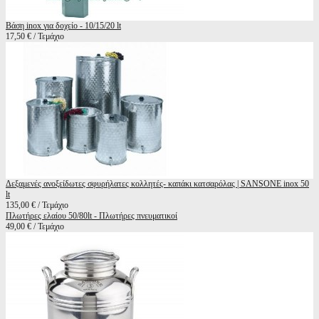
Βάση inox για δοχείο - 10/15/20 lt
17,50 € / Τεμάχιο
Δεξαμενές ανοξείδωτες σφυρήλατες κολλητές- καπάκι κατσαρόλας | SANSONE inox 50
lt
135,00 € / Τεμάχιο
Πλωτήρες ελαίου 50/80lt - Πλωτήρες πνευματικοί
49,00 € / Τεμάχιο