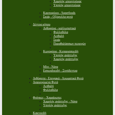
Χαμηλής μπορντούρας
Υψηλής μπορντούρας
Καρποφόροι - Superfoods
Σκιάς - Οξύφυλλα φυτά
Δέντρα κήπου
Ανθοφόρα - καλλωπιστικά
Φυλλοβόλα
Αειθαλή
Σκιάς
Παραθαλάσσιων περιοχών
Κωνοφόρα - Κυπαρισσοειδή
Υψηλής ανάπτυξης
Χαμηλής ανάπτυξης
Μίνι - Νάνα
Εσπεριδοειδή - Ξυνόδεντρα
Ανθόφυτα - Εποχιακά - Αρωματικά Φυτά
Αναρριχώμενα Φυτά
Αειθαλή
Φυλλοβόλα
Φοίνικες - Χαμαίρωπες
Χαμηλής ανάπτυξης - Νάνα
Υψηλής ανάπτυξης
Κακτοειδή