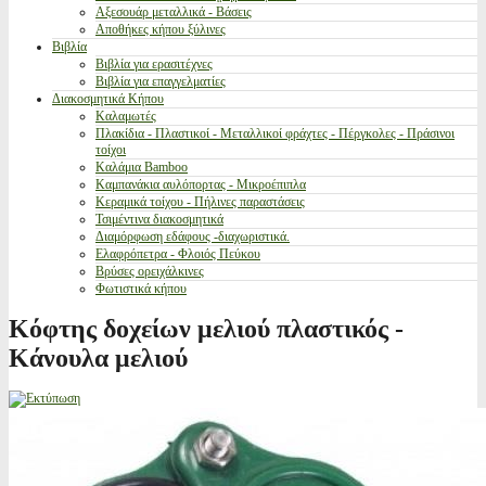
Αξεσουάρ μεταλλικά - Βάσεις
Αποθήκες κήπου ξύλινες
Βιβλία
Βιβλία για ερασιτέχνες
Βιβλία για επαγγελματίες
Διακοσμητικά Κήπου
Καλαμωτές
Πλακίδια - Πλαστικοί - Μεταλλικοί φράχτες - Πέργκολες - Πράσινοι
τοίχοι
Καλάμια Bamboo
Καμπανάκια αυλόπορτας - Μικροέπιπλα
Κεραμικά τοίχου - Πήλινες παραστάσεις
Τσιμέντινα διακοσμητικά
Διαμόρφωση εδάφους -διαχωριστικά.
Ελαφρόπετρα - Φλοιός Πεύκου
Βρύσες ορειχάλκινες
Φωτιστικά κήπου
Κόφτης δοχείων μελιού πλαστικός -
Κάνουλα μελιού