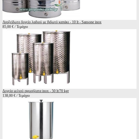
Ανοξείδωτο δοχείο λαδιού με βιδωτό καπάκι - 10 lt - Sansone inox
85,00 € / Τεμάχιο
Δοχεία μελιού σφυρήλατα inox - 50 lt/70 kgr
138,00 € / Τεμάχιο