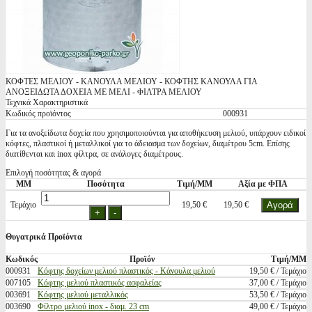
ΚΟΦΤΕΣ ΜΕΛΙΟΥ - ΚΑΝΟΥΛΑ ΜΕΛΙΟΥ - ΚΟΦΤΗΣ ΚΑΝΟΥΛΑ ΓΙΑ
ΑΝΟΞΕΙΔΩΤΑ ΔΟΧΕΙΑ ΜΕ ΜΕΛΙ - ΦΙΛΤΡΑ ΜΕΛΙΟΥ
Τεχνικά Χαρακτηριστικά
Κωδικός προϊόντος
000931
Για τα ανοξείδωτα δοχεία που χρησιμοποιούνται για αποθήκευση μελιού, υπάρχουν ειδικοί
κόφτες, πλαστικοί ή μεταλλικοί για το άδειασμα των δοχείων, διαμέτρου 5cm. Επίσης
διατίθενται και inox φίλτρα, σε ανάλογες διαμέτρους.
Επιλογή ποσότητας & αγορά
ΜΜ
Ποσότητα
Τιμή/ΜΜ
Αξία με ΦΠΑ
Τεμάχιο
19,50 €
19,50 €
Θυγατρικά Προϊόντα
Κωδικός
Προϊόν
Τιμή/ΜΜ
000931
Κόφτης δοχείων μελιού πλαστικός - Κάνουλα μελιού
19,50 € / Τεμάχιο
007105
Κόφτης μελιού πλαστικός ασφαλείας
37,00 € / Τεμάχιο
003691
Κόφτης μελιού μεταλλικός
53,50 € / Τεμάχιο
003690
Φίλτρο μελιού inox - διαμ. 23 cm
49,00 € / Τεμάχιο