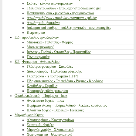
Σκόνες - κόκκοι απεντομώσεων
Τζέλ απεντομώσεων - Ετοιμόχρηστα δολώματα gel
Ποντικοφάρμακα - μυοκτόνα - αρουραιοκτόνα
Απωθητικά ζώων - πουλιών - ποντικών - φιδιών
Απωθητικά - βιοκτόνα
Δολωματικοί σταθμοί - κόλλες ποντικών - ποντικοπαγίδες
Κτηνιατρικά
Είδη προστασίας εργαζομένων
Μποτάκια - Γαλότσες - Φόρμες
Μάσκες ψεκασμού
Ιμάντες - Γυαλιά - Ωτασπίδες - Προσωπίδες
Γάντια εργασίας
Είδη Φυτωρίου - Ανθοπωλείου
Γλάστρες φυτωρίου - Σακούλες
Δίσκοι σποράς - Παλετάκια φύτευσης
Γλαστράκια - Υποστρώματα JIFFY
Είδη συσκευασίας - Ταμπελάκια - Ράφιες - Κορδόνια
Κουβάδες - Ζεμπίλια
Προσφορές ειδών φυτωρίου
Οικολογικά σκεύη- Πυρίμαχα - Inox
Ανοξείδωτα δοχεία - Inox
Πυρίμαχα σκεύη - πιθάρια λαδιού - λεκάνες ζυμώματος
Πλαστικά δοχεία - Βαρέλια - Τενεκέδες
Μηχανήματα Κήπου
Αλυσσοπρίονα - Κονταροπρίονα
Σκαπτικά - Φρέζες
Μηχανές γκαζόν - Χλοοκοπτικά
Χορτοκοπτικά - Θαμνοκοπτικά