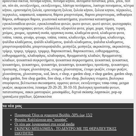
αρδευτικα δικτυα, πότισμα κήπου, ποτισμα κηπου, αυτόματα ποτιστικά, μπέκ, μπεκ, ποπ
απ, πόπ άπ, εκτοξευτήρες, εκτοξευτηρες, λάστιχα ποτίσματος, λαστιχα ποτισματος, κέντρα
κήπου, εμποτισμένη ξυλεία, εμποτισμενη ξυλεια, ξυλεία κήπου, ξυλεια κηπου, πέργκολες,
περγκολες, καφασωτά, καφασωτα, θάμνοι μπορντούρας, θαμνοι μπορντουρας, ανθοφόροι
θάμνοι, ανθοφοροι θαμνοι, γεωπονικά καταστήματα, γεωπονικα καταστηματα,
εγκυκλοπαίδεια φυτών, εγκυκλοπαιδεια φυτών, φωτο φυτων, φωτό φυτών, φωτογραφίες
φυτών, φωτογραφιες φυτων, οξύφυλλα, οξυφυλλα φυτα, χώμα, χωμα, τύρφη, τυρφη,
χούμος, χουμος, οργανική ουσία, οργανικη ουσια, κλαδεμένα φυτά, κλαδεμενα φυτα,
τσάπα, τσαπα, φτυάρι, φτυαρι, τσάπα, τσαπα, κλαδευτήρι, κλαδευτήρια, κλαδευτηρι,
ψαλίδια κλαδέματος, ψαλίδι κλαδέματος, ψαλιδι κλαδεματος, ψαλιδια κλαδεματος,
μπορντουροψάλιδα, μπορντουροψαλιδο, μεσηνέζα, μεσηνεζα, ακροκόπτης, ακροκόπτης,
τρίμερ, τριμερ, τρίμμερ, τριμμερ, θαμνοκοπτικό, θαμνοκοπτικο, ευθυγραμμιστης,
ευθυγραμμιστής, κλαδοφάγος, κλαδοφαγος, θρυμματιστής κλαδιών, θρυμματιστης
κλαδιων, ψεκαστικά συγκροτήματα, ψεκαστικα συγκροτηματα, ψεκαστικά, ψεκαστικα,
ψεκαστήρες, ψεκαστηρες, ψεκαστήρι, ψεκαστηρι, ψεκαστήρες προπίεσης, ψεκαστηρες
προπιεσης, έτοιμος χλοοτάπητας, ετοιμος χλοοταπητας, έτοιμο γκαζόν, ετοιμο γκαζον,
χλοοτάπητας, χλοοταπητας, sod, lawn, e shop, e garden shop, e shop garden, garden shop,
shop garden, free shop garden, free shop, e free shop, βιολογικη ντοματα, βιολογικα
σπορόφυτα, βελτιωτικα σκευασματα, ορμονες φυτων, εκτοξευτηρες τσαφ-τσαφ, μειγμα
γκαζον, ακαρεοκτόνα, λιπασμα 20-20-20, 30-10-10, βιολογικη προστασία φυτων,
πατατοσπορος, σακοι μανιταριών, μουσαμάδες, διχτυά σκίασης λαχανικών, pop-up
γραναζωτα γηπέδων, ζιζανιοκτόνα
τα
νέα μας
Προσφορά: Όλοι οι χειμερινοί Βολβόι -50% έως 15/2
Φειγιόα: Καλλιέργεια απο ''χρυσάφι''
Oι νέοι μας λογαριασμοί στα social media
ΓΚΙΝΓΚΟ ΜΠΙΛΟΜΠΑ - ΤΟ ΔΕΝΤΡΟ ΜΕ ΤΙΣ ΘΕΡΑΠΕΥΤΙΚΕΣ
ΙΔΙΟΤΗΤΕΣ