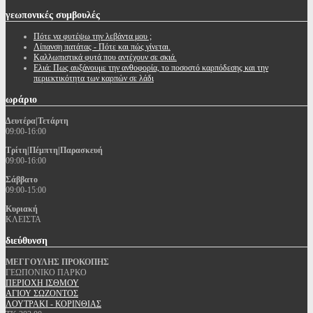
γεωπονικές
συμβουλές
Πότε να φυτέψω την λεβάντα μου ;
Λίπανση πατάτας - Πότε και πώς γίνεται.
Καλλωπιστικά φυτά που αντέχουν σε σκιά.
Ελιά: Πως αυξάνουμε την ανθοφορία, το ποσοστό καρπόδεσης και την
περιεκτικότητα των καρπών σε λάδι
ωράριο
Δευτέρα|Τετάρτη
09:00-16:00
Τρίτη|Πέμπτη|Παρασκευή
09:00-16:00
Σάββατο
09:00-15:00
Κυριακή
ΚΛΕΙΣΤΑ
διεύθυνση
ΜΕΓΓΟΥΛΗΣ ΠΡΟΚΟΠΗΣ
ΓΕΩΠΟΝΙΚΟ ΠΑΡΚΟ
ΠΕΡΙΟΧΗ ΙΣΘΜΟΥ
ΑΓΙΟΥ ΣΩΖΟΝΤΟΣ
ΛΟΥΤΡΑΚΙ - ΚΟΡΙΝΘΙΑΣ