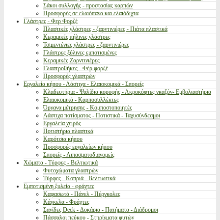
Σάκοι συλλογής - προστασίας καρπών
Προσφορές σε ελαιόπανα και ελαιόδιχτα
Γλάστρες - Φερ Φορζέ
Πλαστικές γλάστρες - ζαρντινιέρες - Πιάτα πλαστικά
Κεραμικές πήλινες γλάστρες
Τσιμεντένιες γλάστρες - ζαρντινιέρες
Γλάστρες ξύλινες εμποτισμένες
Κεραμικές Ζαρντινιέρες
Γλαστροθήκες - Φέρ φορζέ
Προσφορές γλαστρών
Εργαλεία κήπου - Λάστιχα - Ελαιοκομικά - Σπορείς
Κλαδευτήρια - Ψαλίδια κορυφής - Ακροκόφτες γκαζόν- Εμβολιαστήρια
Ελαιοκομικά - Καρποσυλλέκτες
Όργανα μέτρησης - Κομποστοποιητές
Λάστιχα ποτίσματος - Ποτιστικά - Ταχυσύνδεσμοι
Εργαλεία χειρός
Ποτιστήρια πλαστικά
Καρότσια κήπου
Προσφορές εργαλείων κήπου
Σπορείς - Λιπασματοδιανομείς
Χώματα - Τύρφες - Βελτιωτικά
Φυτοχώματα γλαστρών
Τύρφες - Κοπριά - Βελτιωτικά
Εμποτισμένη ξυλεία - φράχτες
Καφασωτά - Πάνελ - Πέργκολες
Κάγκελα - Φράχτες
Σανίδες Deck - Δοκάρια - Πατήματα - Διάδρομοι
Πάσσαλοι πεύκου - Στηρίγματα φυτών