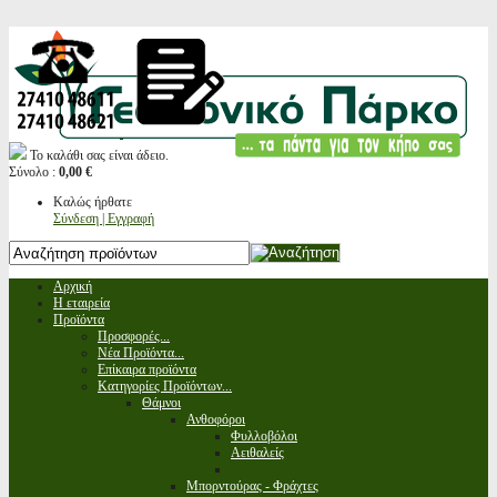
Το καλάθι σας είναι άδειο.
Σύνολο :
0,00 €
Καλώς ήρθατε
Σύνδεση | Εγγραφή
Αρχική
Η εταιρεία
Προϊόντα
Προσφορές...
Νέα Προϊόντα...
Επίκαιρα προϊόντα
Κατηγορίες Προϊόντων...
Θάμνοι
Ανθοφόροι
Φυλλοβόλοι
Αειθαλείς
Μπορντούρας - Φράχτες