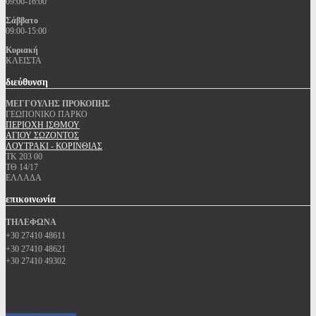
09:00-16:00
Σάββατο
09:00-15:00
Κυριακή
ΚΛΕΙΣΤΑ
διεύθυνση
ΜΕΓΓΟΥΛΗΣ ΠΡΟΚΟΠΗΣ
ΓΕΩΠΟΝΙΚΟ ΠΑΡΚΟ
ΠΕΡΙΟΧΗ ΙΣΘΜΟΥ
ΑΓΙΟΥ ΣΩΖΟΝΤΟΣ
ΛΟΥΤΡΑΚΙ - ΚΟΡΙΝΘΙΑΣ
ΤΚ 203 00
ΤΘ 14/17
ΕΛΛΑΔΑ
επικοινωνία
ΤΗΛΕΦΩΝΑ
+30 27410 48611
+30 27410 48621
+30 27410 49302