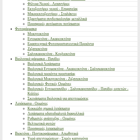
Φίλτρα Νερού - Λιπαντήρες
Εκτοξευτήρες νερού - Επιφανείας
Μικροεκτοξευτήρες - Σταλάκτες
Εξαρτήματα συνδεσμολογίας μεταλλικά
Προσφορές αυτόματου ποτίσματος
Φυτοφάρμακα
Μυκητοκτόνα
Εντομοκτόνα - Ακαρεοκτόνα
Ερασιτεχνικά Φυτοπροστατευτικά Προιόντα
Ζιζανιοκτόνα
Σαλιγκαροκτόνα - Κοχλιοκτόνα
Βιολογικά φάρμακα - Παγίδες
Βιολογικά Λιπάσματα
Βιολογικά Εντομοκτόνα - Ακαρεοκτόνα - Σαλιγκαροκτόνα
Βιολογικά προιόντα προστασίας
Βιολογικά Μυκητοκτόνα - Ζιζανιοκτόνα
Βιολογικές Φυτικές Ορμόνες
Βιολογικές Εντομοπαγίδες - Σαλιγκαροπαγίδες - Παγίδες ερπετών -
Κόλλες
Σκευάσματα βιολογικά για απεντομώσεις
Λιπάσματα - Ορμόνες
Κοκκώδη χημικά λιπάσματα
Λιπάσματα υδατοδιαλυτά διαφυλλικά
Ρυθμιστές ανάπτυξης - Ορμόνες
Βελτιωτικά φυτών
Προσφορές λιπασμάτων
Βιοκτόνα - Ποντικοφάρμακα - Απωθητικά
Υγρά απεντομώσεων - Σπρέυ καπνογόνα