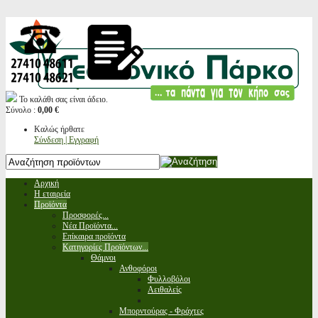
Το καλάθι σας είναι άδειο.
Σύνολο :
0,00 €
Καλώς ήρθατε
Σύνδεση | Εγγραφή
Αρχική
Η εταιρεία
Προϊόντα
Προσφορές...
Νέα Προϊόντα...
Επίκαιρα προϊόντα
Κατηγορίες Προϊόντων...
Θάμνοι
Ανθοφόροι
Φυλλοβόλοι
Αειθαλείς
Μπορντούρας - Φράχτες