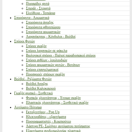
Πυραμίδες φυτά
Σπιράλ - Στριφτά
Ελεύθερα - Τοπιάρια
Σπορόφυτα - Αρωματικά
Σπορόφυτα άνοιξης
Σπορόφυτα φθινοπώρου
Σπορόφυτα αρωματικών
Λαχανόκηπος - Κόνδυλοι - Βολβοί
Σπόροι Φυτών
Σπόροι γκαζόν
Σπόροι λαχανικών σε φάκελα
Βιολογικοί σπόροι - Παλιοί παραδοσιακοί σπόροι
Σπόροι ανθέων - λουλουδιών
Σπόροι αρωματικών φυτών - Βοτάνων
Σπόροι επαγγελματικοί
Προσφορές σπόρων γκαζόν
Βολβοί - Ριζώματα Φυτών
Βολβοί Ανοιξης
Βολβοί Καλοκαιριού
Γκαζόν φυσικό - Συνθετικό
Φυσικός χλοοτάπητας - Έτοιμο γκαζόν
Πλαστικός χλοοτάπητας - Συνθετικό γκαζόν
Αυτόματο Πότισμα
Εκτοξευτήρες - Pop Up
Ηλεκτροβάνες - εξαρτήματα
Προγραμματιστές - Κομπιούτερ
Λάστιχα PE- Σωλήνες αυτόματου ποτίσματος
Εξαρτήματα συνδεσμολογίας πλαστικά