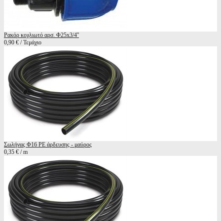
Ρακόρ κοχλιωτό αρσ. Φ25x3/4''
0,90 € / Τεμάχιο
Σωλήνας Φ16 ΡΕ άρδευσης - μαύρος
0,35 € / m