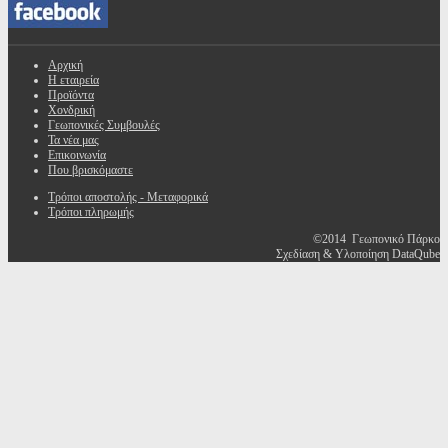
Αρχική
Η εταιρεία
Προϊόντα
Χονδρική
Γεωπονικές Συμβουλές
Τα νέα μας
Επικοινωνία
Που βρισκόμαστε
Τρόποι αποστολής - Μεταφορικά
Τρόποι πληρωμής
©2014 Γεωπονικό Πάρκο
Σχεδίαση & Υλοποίηση DataQube