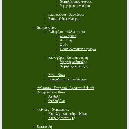
Χαμηλής μπορντούρας
Υψηλής μπορντούρας
Καρποφόροι - Superfoods
Σκιάς - Οξύφυλλα φυτά
Δέντρα κήπου
Ανθοφόρα - καλλωπιστικά
Φυλλοβόλα
Αειθαλή
Σκιάς
Παραθαλάσσιων περιοχών
Κωνοφόρα - Κυπαρισσοειδή
Υψηλής ανάπτυξης
Χαμηλής ανάπτυξης
Μίνι - Νάνα
Εσπεριδοειδή - Ξυνόδεντρα
Ανθόφυτα - Εποχιακά - Αρωματικά Φυτά
Αναρριχώμενα Φυτά
Αειθαλή
Φυλλοβόλα
Φοίνικες - Χαμαίρωπες
Χαμηλής ανάπτυξης - Νάνα
Υψηλής ανάπτυξης
Κακτοειδή