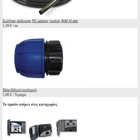
Σωλήνας άρδευσης ΡΕ μαύρος τυφλός Φ40 /6 atm
1,10 € / m
Τάπα βιδωτή κοχλιωτή
1,00 € / Τεμάχιο
Το προϊόν ανήκει στις κατηγορίες