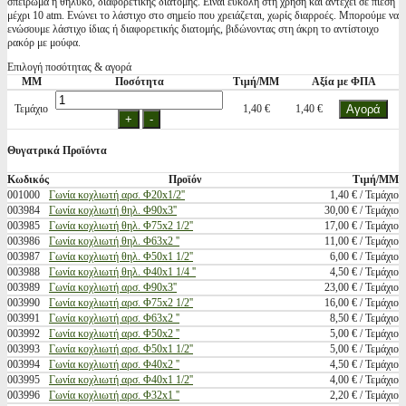
σπείρωμα ή θηλυκό, διαφορετικής διατομής. Είναι εύκολη στη χρήση και αντέχει σε πίεση
μέχρι 10 atm. Ενώνει το λάστιχο στο σημείο που χρειάζεται, χωρίς διαρροές. Μπορούμε να
ενώσουμε λάστιχο ίδιας ή διαφορετικής διατομής, βιδώνοντας στη άκρη το αντίστοιχο
ρακόρ με μούφα.
Επιλογή ποσότητας & αγορά
ΜΜ
Ποσότητα
Τιμή/ΜΜ
Αξία με ΦΠΑ
Τεμάχιο
1,40 €
1,40 €
Θυγατρικά Προϊόντα
Κωδικός
Προϊόν
Τιμή/ΜΜ
001000
Γωνία κοχλιωτή αρσ. Φ20x1/2''
1,40 € / Τεμάχιο
003984
Γωνία κοχλιωτή θηλ. Φ90x3''
30,00 € / Τεμάχιο
003985
Γωνία κοχλιωτή θηλ. Φ75x2 1/2''
17,00 € / Τεμάχιο
003986
Γωνία κοχλιωτή θηλ. Φ63x2 ''
11,00 € / Τεμάχιο
003987
Γωνία κοχλιωτή θηλ. Φ50x1 1/2''
6,00 € / Τεμάχιο
003988
Γωνία κοχλιωτή θηλ. Φ40x1 1/4 ''
4,50 € / Τεμάχιο
003989
Γωνία κοχλιωτή αρσ. Φ90x3''
23,00 € / Τεμάχιο
003990
Γωνία κοχλιωτή αρσ. Φ75x2 1/2''
16,00 € / Τεμάχιο
003991
Γωνία κοχλιωτή αρσ. Φ63x2 ''
8,50 € / Τεμάχιο
003992
Γωνία κοχλιωτή αρσ. Φ50x2 ''
5,00 € / Τεμάχιο
003993
Γωνία κοχλιωτή αρσ. Φ50x1 1/2''
5,00 € / Τεμάχιο
003994
Γωνία κοχλιωτή αρσ. Φ40x2 ''
4,50 € / Τεμάχιο
003995
Γωνία κοχλιωτή αρσ. Φ40x1 1/2''
4,00 € / Τεμάχιο
003996
Γωνία κοχλιωτή αρσ. Φ32x1 ''
2,20 € / Τεμάχιο