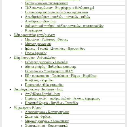
Σκόνες - κόκκοι απεντομώσεων
Τζέλ απεντομώσεων - Ετοιμόχρηστα δολώματα gel
Ποντικοφάρμακα - μυοκτόνα - αρουραιοκτόνα
Απωθητικά ζώων - πουλιών - ποντικών - φιδιών
Απωθητικά - βιοκτόνα
Δολωματικοί σταθμοί - κόλλες ποντικών - ποντικοπαγίδες
Κτηνιατρικά
Είδη προστασίας εργαζομένων
Μποτάκια - Γαλότσες - Φόρμες
Μάσκες ψεκασμού
Ιμάντες - Γυαλιά - Ωτασπίδες - Προσωπίδες
Γάντια εργασίας
Είδη Φυτωρίου - Ανθοπωλείου
Γλάστρες φυτωρίου - Σακούλες
Δίσκοι σποράς - Παλετάκια φύτευσης
Γλαστράκια - Υποστρώματα JIFFY
Είδη συσκευασίας - Ταμπελάκια - Ράφιες - Κορδόνια
Κουβάδες - Ζεμπίλια
Προσφορές ειδών φυτωρίου
Οικολογικά σκεύη- Πυρίμαχα - Inox
Ανοξείδωτα δοχεία - Inox
Πυρίμαχα σκεύη - πιθάρια λαδιού - λεκάνες ζυμώματος
Πλαστικά δοχεία - Βαρέλια - Τενεκέδες
Μηχανήματα Κήπου
Αλυσσοπρίονα - Κονταροπρίονα
Σκαπτικά - Φρέζες
Μηχανές γκαζόν - Χλοοκοπτικά
Χορτοκοπτικά - Θαμνοκοπτικά