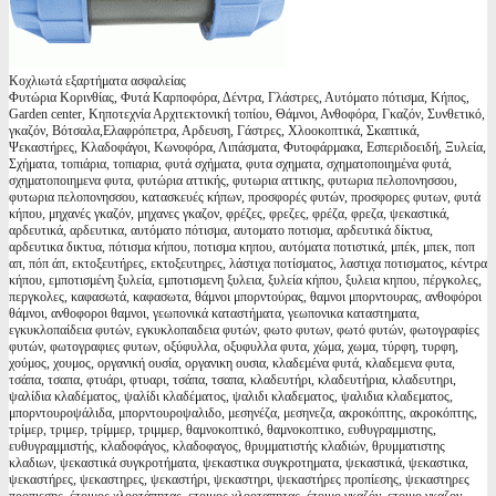
Κοχλιωτά εξαρτήματα ασφαλείας
Φυτώρια Κορινθίας, Φυτά Καρποφόρα, Δέντρα, Γλάστρες, Αυτόματο πότισμα, Κήπος,
Garden center, Κηποτεχνία Αρχιτεκτονική τοπίου, Θάμνοι, Ανθοφόρα, Γκαζόν, Συνθετικό,
γκαζόν, Βότσαλα,Ελαφρόπετρα, Αρδευση, Γάστρες, Χλοοκοπτικά, Σκαπτικά,
Ψεκαστήρες, Κλαδοφάγοι, Κωνοφόρα, Λιπάσματα, Φυτοφάρμακα, Εσπεριδοειδή, Ξυλεία,
Σχήματα, τοπιάρια, τοπιαρια, φυτά σχήματα, φυτα σχηματα, σχηματοποιημένα φυτά,
σχηματοποιημενα φυτα, φυτώρια αττικής, φυτωρια αττικης, φυτωρια πελοπονησσου,
φυτωρια πελοπονησσου, κατασκευές κήπων, προσφορές φυτών, προσφορες φυτων, φυτά
κήπου, μηχανές γκαζόν, μηχανες γκαζον, φρέζες, φρεζες, φρέζα, φρεζα, ψεκαστικά,
αρδευτικά, αρδευτικα, αυτόματο πότισμα, αυτοματο ποτισμα, αρδευτικά δίκτυα,
αρδευτικα δικτυα, πότισμα κήπου, ποτισμα κηπου, αυτόματα ποτιστικά, μπέκ, μπεκ, ποπ
απ, πόπ άπ, εκτοξευτήρες, εκτοξευτηρες, λάστιχα ποτίσματος, λαστιχα ποτισματος, κέντρα
κήπου, εμποτισμένη ξυλεία, εμποτισμενη ξυλεια, ξυλεία κήπου, ξυλεια κηπου, πέργκολες,
περγκολες, καφασωτά, καφασωτα, θάμνοι μπορντούρας, θαμνοι μπορντουρας, ανθοφόροι
θάμνοι, ανθοφοροι θαμνοι, γεωπονικά καταστήματα, γεωπονικα καταστηματα,
εγκυκλοπαίδεια φυτών, εγκυκλοπαιδεια φυτών, φωτο φυτων, φωτό φυτών, φωτογραφίες
φυτών, φωτογραφιες φυτων, οξύφυλλα, οξυφυλλα φυτα, χώμα, χωμα, τύρφη, τυρφη,
χούμος, χουμος, οργανική ουσία, οργανικη ουσια, κλαδεμένα φυτά, κλαδεμενα φυτα,
τσάπα, τσαπα, φτυάρι, φτυαρι, τσάπα, τσαπα, κλαδευτήρι, κλαδευτήρια, κλαδευτηρι,
ψαλίδια κλαδέματος, ψαλίδι κλαδέματος, ψαλιδι κλαδεματος, ψαλιδια κλαδεματος,
μπορντουροψάλιδα, μπορντουροψαλιδο, μεσηνέζα, μεσηνεζα, ακροκόπτης, ακροκόπτης,
τρίμερ, τριμερ, τρίμμερ, τριμμερ, θαμνοκοπτικό, θαμνοκοπτικο, ευθυγραμμιστης,
ευθυγραμμιστής, κλαδοφάγος, κλαδοφαγος, θρυμματιστής κλαδιών, θρυμματιστης
κλαδιων, ψεκαστικά συγκροτήματα, ψεκαστικα συγκροτηματα, ψεκαστικά, ψεκαστικα,
ψεκαστήρες, ψεκαστηρες, ψεκαστήρι, ψεκαστηρι, ψεκαστήρες προπίεσης, ψεκαστηρες