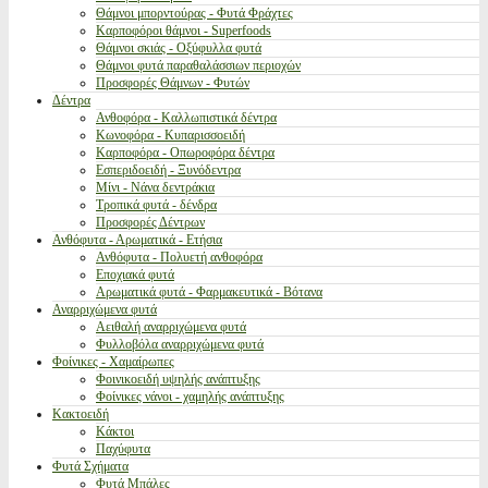
Θάμνοι μπορντούρας - Φυτά Φράχτες
Καρποφόροι θάμνοι - Superfoods
Θάμνοι σκιάς - Οξύφυλλα φυτά
Θάμνοι φυτά παραθαλάσσιων περιοχών
Προσφορές Θάμνων - Φυτών
Δέντρα
Ανθοφόρα - Καλλωπιστικά δέντρα
Κωνοφόρα - Κυπαρισσοειδή
Καρποφόρα - Οπωροφόρα δέντρα
Εσπεριδοειδή - Ξυνόδεντρα
Μίνι - Νάνα δεντράκια
Τροπικά φυτά - δένδρα
Προσφορές Δέντρων
Ανθόφυτα - Αρωματικά - Ετήσια
Ανθόφυτα - Πολυετή ανθοφόρα
Εποχιακά φυτά
Αρωματικά φυτά - Φαρμακευτικά - Βότανα
Αναρριχώμενα φυτά
Αειθαλή αναρριχώμενα φυτά
Φυλλοβόλα αναρριχώμενα φυτά
Φοίνικες - Χαμαίρωπες
Φοινικοειδή υψηλής ανάπτυξης
Φοίνικες νάνοι - χαμηλής ανάπτυξης
Κακτοειδή
Κάκτοι
Παχύφυτα
Φυτά Σχήματα
Φυτά Μπάλες