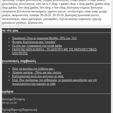
προπιεσης, έτοιμος χλοοτάπητας, ετοιμος χλοοταπητας, έτοιμο γκαζόν, ετοιμο γκαζον,
χλοοτάπητας, χλοοταπητας, sod, lawn, e shop, e garden shop, e shop garden, garden shop,
shop garden, free shop garden, free shop, e free shop, βιολογικη ντοματα, βιολογικα
σπορόφυτα, βελτιωτικα σκευασματα, ορμονες φυτων, εκτοξευτηρες τσαφ-τσαφ, μειγμα
γκαζον, ακαρεοκτόνα, λιπασμα 20-20-20, 30-10-10, βιολογικη προστασία φυτων,
πατατοσπορος, σακοι μανιταριών, μουσαμάδες, διχτυά σκίασης λαχανικών, pop-up
γραναζωτα γηπέδων, ζιζανιοκτόνα
τα
νέα μας
Προσφορά: Όλοι οι χειμερινοί Βολβόι -50% έως 15/2
Φειγιόα: Καλλιέργεια απο ''χρυσάφι''
Oι νέοι μας λογαριασμοί στα social media
ΓΚΙΝΓΚΟ ΜΠΙΛΟΜΠΑ - ΤΟ ΔΕΝΤΡΟ ΜΕ ΤΙΣ ΘΕΡΑΠΕΥΤΙΚΕΣ
ΙΔΙΟΤΗΤΕΣ
γεωπονικές
συμβουλές
Πότε να φυτέψω την λεβάντα μου ;
Λίπανση πατάτας - Πότε και πώς γίνεται.
Καλλωπιστικά φυτά που αντέχουν σε σκιά.
Ελιά: Πως αυξάνουμε την ανθοφορία, το ποσοστό καρπόδεσης και την
περιεκτικότητα των καρπών σε λάδι
ωράριο
Δευτέρα|Τετάρτη
09:00-16:00
Τρίτη|Πέμπτη|Παρασκευή