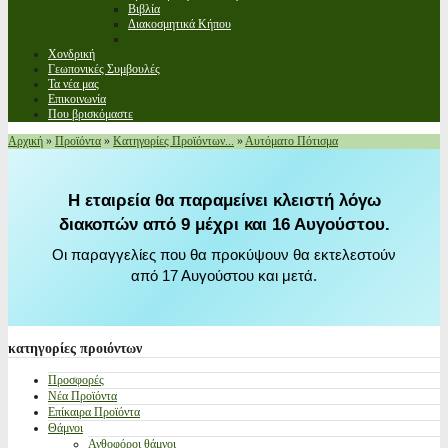
Βιβλία
Διακοσμητικά Κήπου
Χονδρική
Γεωπονικές Συμβουλές
Τα νέα μας
Επικοινωνία
Που βρισκόμαστε
Αρχική
»
Προϊόντα
»
Κατηγορίες Προϊόντων...
»
Αυτόματο Πότισμα
Η εταιρεία θα παραμείνει κλειστή λόγω
διακοπών από 9 μέχρι και 16 Αυγούστου.
Οι παραγγελίες που θα προκύψουν θα εκτελεστούν
από 17 Αυγούστου και μετά.
κατηγορίες
προιόντων
Προσφορές
Νέα Προϊόντα
Επίκαιρα Προϊόντα
Θάμνοι
Ανθοφόροι θάμνοι