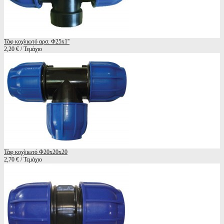
Τάφ κοχλιωτό αρσ. Φ25x1''
2,20 € / Τεμάχιο
Τάφ κοχλιωτό Φ20x20x20
2,70 € / Τεμάχιο