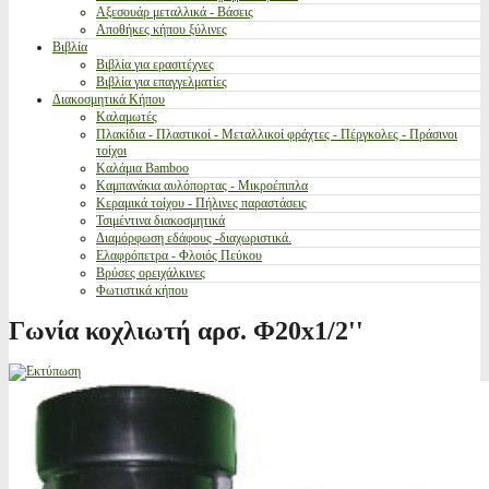
Αξεσουάρ μεταλλικά - Βάσεις
Αποθήκες κήπου ξύλινες
Βιβλία
Βιβλία για ερασιτέχνες
Βιβλία για επαγγελματίες
Διακοσμητικά Κήπου
Καλαμωτές
Πλακίδια - Πλαστικοί - Μεταλλικοί φράχτες - Πέργκολες - Πράσινοι
τοίχοι
Καλάμια Bamboo
Καμπανάκια αυλόπορτας - Μικροέπιπλα
Κεραμικά τοίχου - Πήλινες παραστάσεις
Τσιμέντινα διακοσμητικά
Διαμόρφωση εδάφους -διαχωριστικά.
Ελαφρόπετρα - Φλοιός Πεύκου
Βρύσες ορειχάλκινες
Φωτιστικά κήπου
Γωνία κοχλιωτή αρσ. Φ20x1/2''