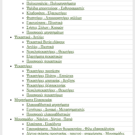
Πολυεργαλεία - Πολυμηχανήματα
Ψαλίδια μπορντούρας - Ευθυγραμμιστές
Κλαδοφάγοι - Εξαερωτήρες
Φυσητήρες - Απορροφητήρες φύλλων
Γαιοτρύπανα - Πλυστικά
Σχίστες Ξύλων - Κορμών
Προσφορές μηχανημάτων
Ψεκαστικά - Αντλίες
Ψεκαστικά Βυτία εδάφους
Αντλίες - Πιεστικά
Νεφελοψεκαστήρες - Θειωτήρες
Εξαρτήματα ψεκαστικών
Προσφορές ψεκαστικών
Ψεκαστήρες
Ψεκαστήρες προπίεσης
Ψεκαστήρες Πλάτης - Επινώτιοι
Ψεκαστήρες μπαταρίας - βενζίνης
Ψεκαστήρες ζιζανιοκτονίας
Νεφελοψεκαστήρες - Θειωτήρες
Προσφορές ψεκαστήρων
Μηχανήματα Ελαιοκομίας
Ελαιοραβδιστικά μηχανήματα
Γεννήτριες - Δυναμό - Μετασχηματιστές
Προσφορές ελαιοραβδιστικών
Μουσαμάδες - Νάυλον - Δίχτυα - Πανιά
Ελαιόπανα - Ελαιόδιχτα
Γαιουφάσματα - Νάυλον θερμοκηπίου - Φίλμ εδαφοκάλυψης
Δίχτυα σκίασης-προστασίας - παγετού - αναρρίχησης - Μουσαμάδες