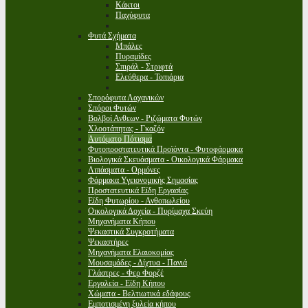
Κάκτοι
Παχύφυτα
Φυτά Σχήματα
Μπάλες
Πυραμίδες
Σπιράλ - Στριφτά
Ελεύθερα - Τοπιάρια
Σπορόφυτα Λαχανικών
Σπόροι Φυτών
Βολβοί Ανθεων - Ριζώματα Φυτών
Χλοοτάπητας - Γκαζόν
Αυτόματο Πότισμα
Φυτοπροστατευτικά Προϊόντα - Φυτοφάρμακα
Βιολογικά Σκευάσματα - Οικολογικά Φάρμακα
Λιπάσματα - Ορμόνες
Φάρμακα Υγειονομικής Σημασίας
Προστατευτικά Είδη Εργασίας
Είδη Φυτωρίου - Ανθοπωλείου
Οικολογικά Δοχεία - Πυρίμαχα Σκεύη
Μηχανήματα Κήπου
Ψεκαστικά Συγκροτήματα
Ψεκαστήρες
Μηχανήματα Ελαιοκομίας
Μουσαμάδες - Δίχτυα - Πανιά
Γλάστρες - Φερ Φορζέ
Εργαλεία - Είδη Κήπου
Χώματα - Βελτιωτικά εδάφους
Εμποτισμένη ξυλεία κήπου