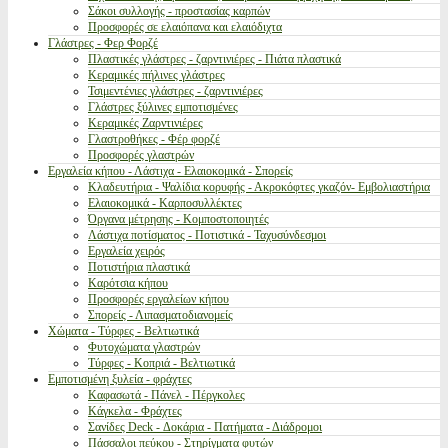
Σάκοι συλλογής - προστασίας καρπών
Προσφορές σε ελαιόπανα και ελαιόδιχτα
Γλάστρες - Φερ Φορζέ
Πλαστικές γλάστρες - ζαρντινιέρες - Πιάτα πλαστικά
Κεραμικές πήλινες γλάστρες
Τσιμεντένιες γλάστρες - ζαρντινιέρες
Γλάστρες ξύλινες εμποτισμένες
Κεραμικές Ζαρντινιέρες
Γλαστροθήκες - Φέρ φορζέ
Προσφορές γλαστρών
Εργαλεία κήπου - Λάστιχα - Ελαιοκομικά - Σπορείς
Κλαδευτήρια - Ψαλίδια κορυφής - Ακροκόφτες γκαζόν- Εμβολιαστήρια
Ελαιοκομικά - Καρποσυλλέκτες
Όργανα μέτρησης - Κομποστοποιητές
Λάστιχα ποτίσματος - Ποτιστικά - Ταχυσύνδεσμοι
Εργαλεία χειρός
Ποτιστήρια πλαστικά
Καρότσια κήπου
Προσφορές εργαλείων κήπου
Σπορείς - Λιπασματοδιανομείς
Χώματα - Τύρφες - Βελτιωτικά
Φυτοχώματα γλαστρών
Τύρφες - Κοπριά - Βελτιωτικά
Εμποτισμένη ξυλεία - φράχτες
Καφασωτά - Πάνελ - Πέργκολες
Κάγκελα - Φράχτες
Σανίδες Deck - Δοκάρια - Πατήματα - Διάδρομοι
Πάσσαλοι πεύκου - Στηρίγματα φυτών