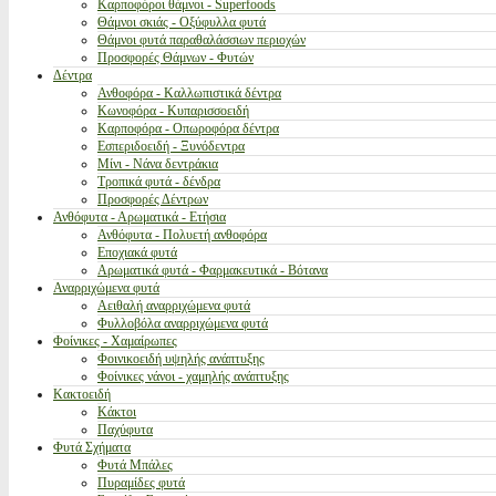
Καρποφόροι θάμνοι - Superfoods
Θάμνοι σκιάς - Οξύφυλλα φυτά
Θάμνοι φυτά παραθαλάσσιων περιοχών
Προσφορές Θάμνων - Φυτών
Δέντρα
Ανθοφόρα - Καλλωπιστικά δέντρα
Κωνοφόρα - Κυπαρισσοειδή
Καρποφόρα - Οπωροφόρα δέντρα
Εσπεριδοειδή - Ξυνόδεντρα
Μίνι - Νάνα δεντράκια
Τροπικά φυτά - δένδρα
Προσφορές Δέντρων
Ανθόφυτα - Αρωματικά - Ετήσια
Ανθόφυτα - Πολυετή ανθοφόρα
Εποχιακά φυτά
Αρωματικά φυτά - Φαρμακευτικά - Βότανα
Αναρριχώμενα φυτά
Αειθαλή αναρριχώμενα φυτά
Φυλλοβόλα αναρριχώμενα φυτά
Φοίνικες - Χαμαίρωπες
Φοινικοειδή υψηλής ανάπτυξης
Φοίνικες νάνοι - χαμηλής ανάπτυξης
Κακτοειδή
Κάκτοι
Παχύφυτα
Φυτά Σχήματα
Φυτά Μπάλες
Πυραμίδες φυτά