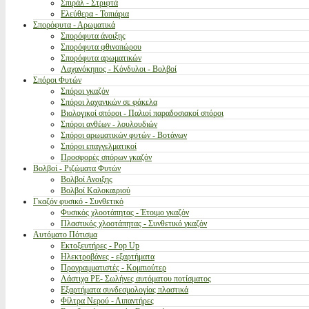
Σπιράλ - Στριφτά
Ελεύθερα - Τοπιάρια
Σπορόφυτα - Αρωματικά
Σπορόφυτα άνοιξης
Σπορόφυτα φθινοπώρου
Σπορόφυτα αρωματικών
Λαχανόκηπος - Κόνδυλοι - Βολβοί
Σπόροι Φυτών
Σπόροι γκαζόν
Σπόροι λαχανικών σε φάκελα
Βιολογικοί σπόροι - Παλιοί παραδοσιακοί σπόροι
Σπόροι ανθέων - λουλουδιών
Σπόροι αρωματικών φυτών - Βοτάνων
Σπόροι επαγγελματικοί
Προσφορές σπόρων γκαζόν
Βολβοί - Ριζώματα Φυτών
Βολβοί Ανοιξης
Βολβοί Καλοκαιριού
Γκαζόν φυσικό - Συνθετικό
Φυσικός χλοοτάπητας - Έτοιμο γκαζόν
Πλαστικός χλοοτάπητας - Συνθετικό γκαζόν
Αυτόματο Πότισμα
Εκτοξευτήρες - Pop Up
Ηλεκτροβάνες - εξαρτήματα
Προγραμματιστές - Κομπιούτερ
Λάστιχα PE- Σωλήνες αυτόματου ποτίσματος
Εξαρτήματα συνδεσμολογίας πλαστικά
Φίλτρα Νερού - Λιπαντήρες