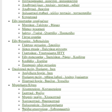
Ποντικοφάρμακα - μυοκτόνα - αρουραιοκτόνα
Απωθητικά ζώων - πουλιών - ποντικών - φιδιών
Απωθητικά - βιοκτόνα
Δολωματικοί σταθμοί - κόλλες ποντικών - ποντικοπαγίδες
Κτηνιατρικά
Είδη προστασίας εργαζομένων
Μποτάκια - Γαλότσες - Φόρμες
Μάσκες ψεκασμού
Ιμάντες - Γυαλιά - Ωτασπίδες - Προσωπίδες
Γάντια εργασίας
Είδη Φυτωρίου - Ανθοπωλείου
Γλάστρες φυτωρίου - Σακούλες
Δίσκοι σποράς - Παλετάκια φύτευσης
Γλαστράκια - Υποστρώματα JIFFY
Είδη συσκευασίας - Ταμπελάκια - Ράφιες - Κορδόνια
Κουβάδες - Ζεμπίλια
Προσφορές ειδών φυτωρίου
Οικολογικά σκεύη- Πυρίμαχα - Inox
Ανοξείδωτα δοχεία - Inox
Πυρίμαχα σκεύη - πιθάρια λαδιού - λεκάνες ζυμώματος
Πλαστικά δοχεία - Βαρέλια - Τενεκέδες
Μηχανήματα Κήπου
Αλυσσοπρίονα - Κονταροπρίονα
Σκαπτικά - Φρέζες
Μηχανές γκαζόν - Χλοοκοπτικά
Χορτοκοπτικά - Θαμνοκοπτικά
Πολυεργαλεία - Πολυμηχανήματα
Ψαλίδια μπορντούρας - Ευθυγραμμιστές