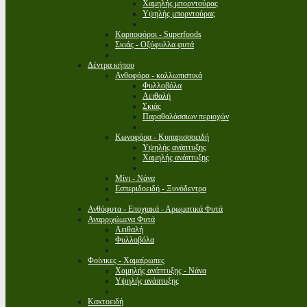
Χαμηλής μπορντούρας
Υψηλής μπορντούρας
Καρποφόροι - Superfoods
Σκιάς - Οξύφυλλα φυτά
Δέντρα κήπου
Ανθοφόρα - καλλωπιστικά
Φυλλοβόλα
Αειθαλή
Σκιάς
Παραθαλάσσιων περιοχών
Κωνοφόρα - Κυπαρισσοειδή
Υψηλής ανάπτυξης
Χαμηλής ανάπτυξης
Μίνι - Νάνα
Εσπεριδοειδή - Ξυνόδεντρα
Ανθόφυτα - Εποχιακά - Αρωματικά Φυτά
Αναρριχώμενα Φυτά
Αειθαλή
Φυλλοβόλα
Φοίνικες - Χαμαίρωπες
Χαμηλής ανάπτυξης - Νάνα
Υψηλής ανάπτυξης
Κακτοειδή