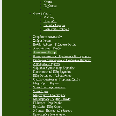
Κάκτοι
Παχύφυτα
Φυτά Σχήματα
Μπάλες
Πυραμίδες
Σπιράλ - Στριφτά
Ελεύθερα - Τοπιάρια
Σπορόφυτα Λαχανικών
Σπόροι Φυτών
Βολβοί Ανθεων - Ριζώματα Φυτών
Χλοοτάπητας - Γκαζόν
Αυτόματο Πότισμα
Φυτοπροστατευτικά Προϊόντα - Φυτοφάρμακα
Βιολογικά Σκευάσματα - Οικολογικά Φάρμακα
Λιπάσματα - Ορμόνες
Φάρμακα Υγειονομικής Σημασίας
Προστατευτικά Είδη Εργασίας
Είδη Φυτωρίου - Ανθοπωλείου
Οικολογικά Δοχεία - Πυρίμαχα Σκεύη
Μηχανήματα Κήπου
Ψεκαστικά Συγκροτήματα
Ψεκαστήρες
Μηχανήματα Ελαιοκομίας
Μουσαμάδες - Δίχτυα - Πανιά
Γλάστρες - Φερ Φορζέ
Εργαλεία - Είδη Κήπου
Χώματα - Βελτιωτικά εδάφους
Εμποτισμένη ξυλεία κήπου