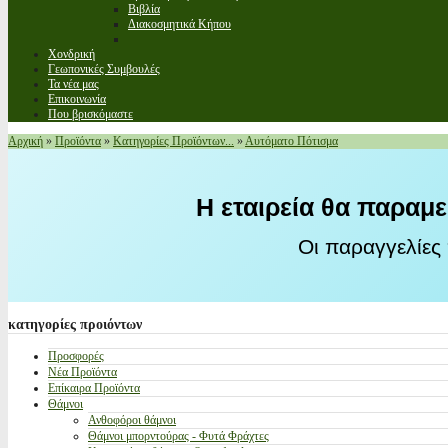
Βιβλία
Διακοσμητικά Κήπου
Χονδρική
Γεωπονικές Συμβουλές
Τα νέα μας
Επικοινωνία
Που βρισκόμαστε
Αρχική
»
Προϊόντα
»
Κατηγορίες Προϊόντων...
»
Αυτόματο Πότισμα
Η εταιρεία θα παραμε
Οι παραγγελίες
κατηγορίες
προιόντων
Προσφορές
Νέα Προϊόντα
Επίκαιρα Προϊόντα
Θάμνοι
Ανθοφόροι θάμνοι
Θάμνοι μπορντούρας - Φυτά Φράχτες