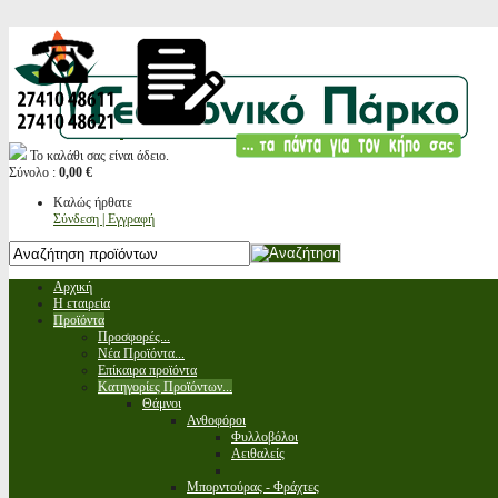
Το καλάθι σας είναι άδειο.
Σύνολο :
0,00 €
Καλώς ήρθατε
Σύνδεση | Εγγραφή
Αρχική
Η εταιρεία
Προϊόντα
Προσφορές...
Νέα Προϊόντα...
Επίκαιρα προϊόντα
Κατηγορίες Προϊόντων...
Θάμνοι
Ανθοφόροι
Φυλλοβόλοι
Αειθαλείς
Μπορντούρας - Φράχτες