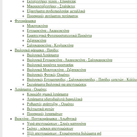
Εκτοξευτήρες νερού - Επιφανείας
Μικροεκτοξευτήρες - Σταλάκτες
Εξαρτήματα συνδεσμολογίας μεταλλικά
Προσφορές αυτόματου ποτίσματος
Φυτοφάρμακα
Μυκητοκτόνα
Εντομοκτόνα - Ακαρεοκτόνα
Ερασιτεχνικά Φυτοπροστατευτικά Προιόντα
Ζιζανιοκτόνα
Σαλιγκαροκτόνα - Κοχλιοκτόνα
Βιολογικά φάρμακα - Παγίδες
Βιολογικά Λιπάσματα
Βιολογικά Εντομοκτόνα - Ακαρεοκτόνα - Σαλιγκαροκτόνα
Βιολογικά προιόντα προστασίας
Βιολογικά Μυκητοκτόνα - Ζιζανιοκτόνα
Βιολογικές Φυτικές Ορμόνες
Βιολογικές Εντομοπαγίδες - Σαλιγκαροπαγίδες - Παγίδες ερπετών - Κόλλε
Σκευάσματα βιολογικά για απεντομώσεις
Λιπάσματα - Ορμόνες
Κοκκώδη χημικά λιπάσματα
Λιπάσματα υδατοδιαλυτά διαφυλλικά
Ρυθμιστές ανάπτυξης - Ορμόνες
Βελτιωτικά φυτών
Προσφορές λιπασμάτων
Βιοκτόνα - Ποντικοφάρμακα - Απωθητικά
Υγρά απεντομώσεων - Σπρέυ καπνογόνα
Σκόνες - κόκκοι απεντομώσεων
Τζέλ απεντομώσεων - Ετοιμόχρηστα δολώματα gel