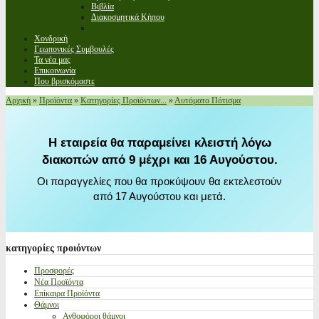
Βιβλία
Διακοσμητικά Κήπου
Χονδρική
Γεωπονικές Συμβουλές
Τα νέα μας
Επικοινωνία
Που βρισκόμαστε
Αρχική
»
Προϊόντα
»
Κατηγορίες Προϊόντων...
»
Αυτόματο Πότισμα
Η εταιρεία θα παραμείνει κλειστή λόγω
διακοπών από 9 μέχρι και 16 Αυγούστου.
Οι παραγγελίες που θα προκύψουν θα εκτελεστούν
από 17 Αυγούστου και μετά.
κατηγορίες
προιόντων
Προσφορές
Νέα Προϊόντα
Επίκαιρα Προϊόντα
Θάμνοι
Ανθοφόροι θάμνοι