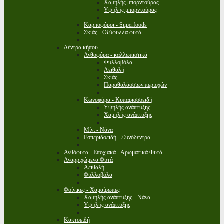
Χαμηλής μπορντούρας
Υψηλής μπορντούρας
Καρποφόροι - Superfoods
Σκιάς - Οξύφυλλα φυτά
Δέντρα κήπου
Ανθοφόρα - καλλωπιστικά
Φυλλοβόλα
Αειθαλή
Σκιάς
Παραθαλάσσιων περιοχών
Κωνοφόρα - Κυπαρισσοειδή
Υψηλής ανάπτυξης
Χαμηλής ανάπτυξης
Μίνι - Νάνα
Εσπεριδοειδή - Ξυνόδεντρα
Ανθόφυτα - Εποχιακά - Αρωματικά Φυτά
Αναρριχώμενα Φυτά
Αειθαλή
Φυλλοβόλα
Φοίνικες - Χαμαίρωπες
Χαμηλής ανάπτυξης - Νάνα
Υψηλής ανάπτυξης
Κακτοειδή