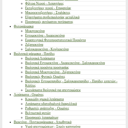
Φίλτρα Νερού - Λιπαντήρες
Εκτοξευτήρες νερού - Επιφανείας
Μικροεκτοξευτήρες - Σταλάκτες
Εξαρτήματα συνδεσμολογίας μεταλλικά
Προσφορές αυτόματου ποτίσματος
Φυτοφάρμακα
Μυκητοκτόνα
Εντομοκτόνα - Ακαρεοκτόνα
Ερασιτεχνικά Φυτοπροστατευτικά Προιόντα
Ζιζανιοκτόνα
Σαλιγκαροκτόνα - Κοχλιοκτόνα
Βιολογικά φάρμακα - Παγίδες
Βιολογικά Λιπάσματα
Βιολογικά Εντομοκτόνα - Ακαρεοκτόνα - Σαλιγκαροκτόνα
Βιολογικά προιόντα προστασίας
Βιολογικά Μυκητοκτόνα - Ζιζανιοκτόνα
Βιολογικές Φυτικές Ορμόνες
Βιολογικές Εντομοπαγίδες - Σαλιγκαροπαγίδες - Παγίδες ερπετών -
Κόλλες
Σκευάσματα βιολογικά για απεντομώσεις
Λιπάσματα - Ορμόνες
Κοκκώδη χημικά λιπάσματα
Λιπάσματα υδατοδιαλυτά διαφυλλικά
Ρυθμιστές ανάπτυξης - Ορμόνες
Βελτιωτικά φυτών
Προσφορές λιπασμάτων
Βιοκτόνα - Ποντικοφάρμακα - Απωθητικά
Υγρά απεντομώσεων - Σπρέυ καπνογόνα