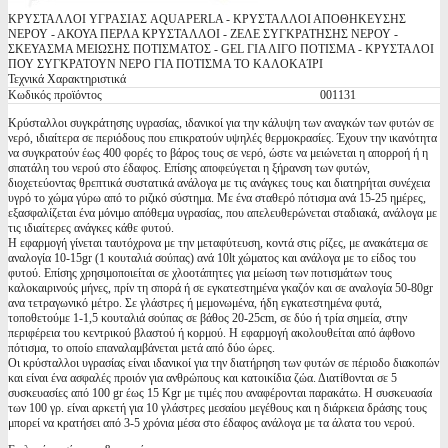
ΚΡΥΣΤΑΛΛΟΙ ΥΓΡΑΣΙΑΣ AQUAPERLA - ΚΡΥΣΤΑΛΛΟΙ ΑΠΟΘΗΚΕΥΣΗΣ
ΝΕΡΟΥ - ΑΚΟΥΑ ΠΕΡΛΑ ΚΡΥΣΤΑΛΛΟΙ - ΖΕΛΕ ΣΥΓΚΡΑΤΗΣΗΣ ΝΕΡΟΥ -
ΣΚΕΥΑΣΜΑ ΜΕΙΩΣΗΣ ΠΟΤΙΣΜΑΤΟΣ - GEL ΓΙΑ ΛΙΓΟ ΠΟΤΙΣΜΑ - ΚΡΥΣΤΑΛΟΙ
ΠΟΥ ΣΥΓΚΡΑΤΟΥΝ ΝΕΡΟ ΓΙΑ ΠΟΤΙΣΜΑ ΤΟ ΚΑΛΟΚΑΊΡΙ
Τεχνικά Χαρακτηριστικά
Κωδικός προϊόντος
001131
Κρύσταλλοι συγκράτησης υγρασίας, ιδανικοί για την κάλυψη των αναγκών των φυτών σε
νερό, ιδιαίτερα σε περιόδους που επικρατούν υψηλές θερμοκρασίες. Έχουν την ικανότητα
να συγκρατούν έως 400 φορές το βάρος τους σε νερό, ώστε να μειώνεται η απορροή ή η
σπατάλη του νερού στο έδαφος. Επίσης αποφεύγεται η ξήρανση των φυτών,
διοχετεύοντας θρεπτικά συστατικά ανάλογα με τις ανάγκες τους και διατηρήται συνέχεια
υγρό το χώμα γύρω από το ριζικό σύστημα. Με ένα σταθερό πότισμα ανά 15-25 ημέρες,
εξασφαλίζεται ένα μόνιμο απόθεμα υγρασίας, που απελευθερώνεται σταδιακά, ανάλογα με
τις ιδιαίτερες ανάγκες κάθε φυτού.
Η εφαρμογή γίνεται ταυτόχρονα με την μεταφύτευση, κοντά στις ρίζες, με ανακάτεμα σε
αναλογία 10-15gr (1 κουταλιά σούπας) ανά 10lt χώματος και ανάλογα με το είδος του
φυτού. Επίσης χρησιμοποιείται σε χλοοτάπητες για μείωση των ποτισμάτων τους
καλοκαιρινούς μήνες, πρίν τη σπορά ή σε εγκατεστημένα γκαζόν και σε αναλογία 50-80gr
ανα τετραγωνικό μέτρο. Σε γλάστρες ή μεμονωμένα, ήδη εγκατεστημένα φυτά,
τοποθετούμε 1-1,5 κουταλιά σούπας σε βάθος 20-25cm, σε δύο ή τρία σημεία, στην
περιφέρεια του κεντρικού βλαστού ή κορμού. Η εφαρμογή ακολουθείται από άφθονο
πότισμα, το οποίο επαναλαμβάνεται μετά από δύο ώρες.
Οι κρύσταλλοι υγρασίας είναι ιδανικοί για την διατήρηση των φυτών σε πέριοδο διακοπών
και είναι ένα ασφαλές προιόν για ανθρώπους και κατοικίδια ζώα. Διατίθονται σε 5
συσκευασίες από 100 gr έως 15 Kgr με τιμές που αναφέρονται παρακάτω. Η συσκευασία
των 100 γρ. είναι αρκετή για 10 γλάστρες μεσαίου μεγέθους και η διάρκεια δράσης τους
μπορεί να κρατήσει από 3-5 χρόνια μέσα στο έδαφος ανάλογα με τα άλατα του νερού.