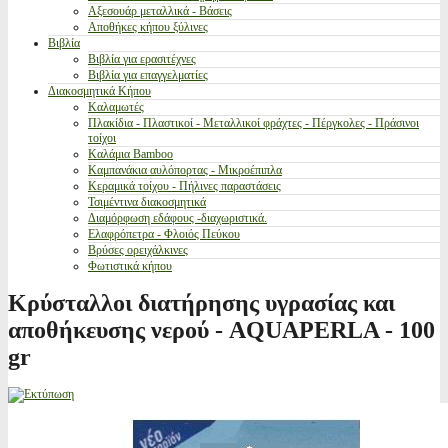
Αξεσουάρ μεταλλικά - Βάσεις
Αποθήκες κήπου ξύλινες
Βιβλία
Βιβλία για ερασιτέχνες
Βιβλία για επαγγελματίες
Διακοσμητικά Κήπου
Καλαμωτές
Πλακίδια - Πλαστικοί - Μεταλλικοί φράχτες - Πέργκολες - Πράσινοι
τοίχοι
Καλάμια Bamboo
Καμπανάκια αυλόπορτας - Μικροέπιπλα
Κεραμικά τοίχου - Πήλινες παραστάσεις
Τσιμέντινα διακοσμητικά
Διαμόρφωση εδάφους -διαχωριστικά.
Ελαφρόπετρα - Φλοιός Πεύκου
Βρύσες ορειχάλκινες
Φωτιστικά κήπου
Κρύσταλλοι διατήρησης υγρασίας και
αποθήκευσης νερού - AQUAPERLA - 100
gr