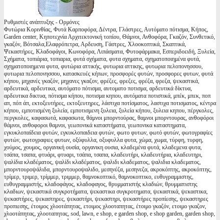
Ρυθμιστές ανάπτυξης - Ορμόνες
Φυτώρια Κορινθίας, Φυτά Καρποφόρα, Δέντρα, Γλάστρες, Αυτόματο πότισμα, Κήπος,
Garden center, Κηποτεχνία Αρχιτεκτονική τοπίου, Θάμνοι, Ανθοφόρα, Γκαζόν, Συνθετικό,
γκαζόν, Βότσαλα,Ελαφρόπετρα, Αρδευση, Γάστρες, Χλοοκοπτικά, Σκαπτικά,
Ψεκαστήρες, Κλαδοφάγοι, Κωνοφόρα, Λιπάσματα, Φυτοφάρμακα, Εσπεριδοειδή, Ξυλεία,
Σχήματα, τοπιάρια, τοπιαρια, φυτά σχήματα, φυτα σχηματα, σχηματοποιημένα φυτά,
σχηματοποιημενα φυτα, φυτώρια αττικής, φυτωρια αττικης, φυτωρια πελοπονησσου,
φυτωρια πελοπονησσου, κατασκευές κήπων, προσφορές φυτών, προσφορες φυτων, φυτά
κήπου, μηχανές γκαζόν, μηχανες γκαζον, φρέζες, φρεζες, φρέζα, φρεζα, ψεκαστικά,
αρδευτικά, αρδευτικα, αυτόματο πότισμα, αυτοματο ποτισμα, αρδευτικά δίκτυα,
αρδευτικα δικτυα, πότισμα κήπου, ποτισμα κηπου, αυτόματα ποτιστικά, μπέκ, μπεκ, ποπ
απ, πόπ άπ, εκτοξευτήρες, εκτοξευτηρες, λάστιχα ποτίσματος, λαστιχα ποτισματος, κέντρα
κήπου, εμποτισμένη ξυλεία, εμποτισμενη ξυλεια, ξυλεία κήπου, ξυλεια κηπου, πέργκολες,
περγκολες, καφασωτά, καφασωτα, θάμνοι μπορντούρας, θαμνοι μπορντουρας, ανθοφόροι
θάμνοι, ανθοφοροι θαμνοι, γεωπονικά καταστήματα, γεωπονικα καταστηματα,
εγκυκλοπαίδεια φυτών, εγκυκλοπαιδεια φυτών, φωτο φυτων, φωτό φυτών, φωτογραφίες
φυτών, φωτογραφιες φυτων, οξύφυλλα, οξυφυλλα φυτα, χώμα, χωμα, τύρφη, τυρφη,
χούμος, χουμος, οργανική ουσία, οργανικη ουσια, κλαδεμένα φυτά, κλαδεμενα φυτα,
τσάπα, τσαπα, φτυάρι, φτυαρι, τσάπα, τσαπα, κλαδευτήρι, κλαδευτήρια, κλαδευτηρι,
ψαλίδια κλαδέματος, ψαλίδι κλαδέματος, ψαλιδι κλαδεματος, ψαλιδια κλαδεματος,
μπορντουροψάλιδα, μπορντουροψαλιδο, μεσηνέζα, μεσηνεζα, ακροκόπτης, ακροκόπτης,
τρίμερ, τριμερ, τρίμμερ, τριμμερ, θαμνοκοπτικό, θαμνοκοπτικο, ευθυγραμμιστης,
ευθυγραμμιστής, κλαδοφάγος, κλαδοφαγος, θρυμματιστής κλαδιών, θρυμματιστης
κλαδιων, ψεκαστικά συγκροτήματα, ψεκαστικα συγκροτηματα, ψεκαστικά, ψεκαστικα,
ψεκαστήρες, ψεκαστηρες, ψεκαστήρι, ψεκαστηρι, ψεκαστήρες προπίεσης, ψεκαστηρες
προπιεσης, έτοιμος χλοοτάπητας, ετοιμος χλοοταπητας, έτοιμο γκαζόν, ετοιμο γκαζον,
χλοοτάπητας, χλοοταπητας, sod, lawn, e shop, e garden shop, e shop garden, garden shop,