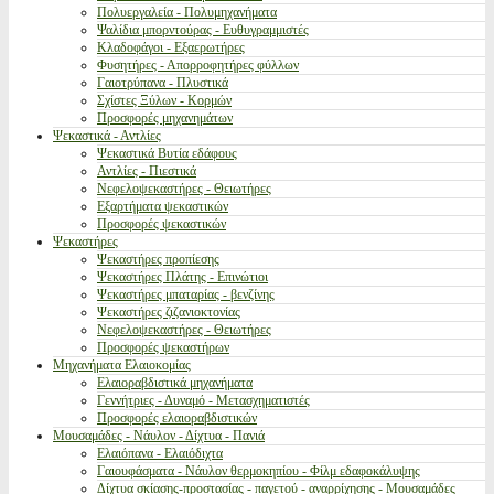
Πολυεργαλεία - Πολυμηχανήματα
Ψαλίδια μπορντούρας - Ευθυγραμμιστές
Κλαδοφάγοι - Εξαερωτήρες
Φυσητήρες - Απορροφητήρες φύλλων
Γαιοτρύπανα - Πλυστικά
Σχίστες Ξύλων - Κορμών
Προσφορές μηχανημάτων
Ψεκαστικά - Αντλίες
Ψεκαστικά Βυτία εδάφους
Αντλίες - Πιεστικά
Νεφελοψεκαστήρες - Θειωτήρες
Εξαρτήματα ψεκαστικών
Προσφορές ψεκαστικών
Ψεκαστήρες
Ψεκαστήρες προπίεσης
Ψεκαστήρες Πλάτης - Επινώτιοι
Ψεκαστήρες μπαταρίας - βενζίνης
Ψεκαστήρες ζιζανιοκτονίας
Νεφελοψεκαστήρες - Θειωτήρες
Προσφορές ψεκαστήρων
Μηχανήματα Ελαιοκομίας
Ελαιοραβδιστικά μηχανήματα
Γεννήτριες - Δυναμό - Μετασχηματιστές
Προσφορές ελαιοραβδιστικών
Μουσαμάδες - Νάυλον - Δίχτυα - Πανιά
Ελαιόπανα - Ελαιόδιχτα
Γαιουφάσματα - Νάυλον θερμοκηπίου - Φίλμ εδαφοκάλυψης
Δίχτυα σκίασης-προστασίας - παγετού - αναρρίχησης - Μουσαμάδες