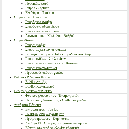
Πυραμίδες φυτά
Σπιράλ - Στριφτά
Ελεύθερα - Τοπιάρια
Σπορόφυτα - Αρωματικά
Σπορόφυτα άνοιξης
Σπορόφυτα φθινοπώρου
Σπορόφυτα αρωματικών
Λαχανόκηπος - Κόνδυλοι - Βολβοί
Σπόροι Φυτών
Σπόροι γκαζόν
Σπόροι λαχανικών σε φάκελα
Βιολογικοί σπόροι - Παλιοί παραδοσιακοί σπόροι
Σπόροι ανθέων - λουλουδιών
Σπόροι αρωματικών φυτών - Βοτάνων
Σπόροι επαγγελματικοί
Προσφορές σπόρων γκαζόν
Βολβοί - Ριζώματα Φυτών
Βολβοί Ανοιξης
Βολβοί Καλοκαιριού
Γκαζόν φυσικό - Συνθετικό
Φυσικός χλοοτάπητας - Έτοιμο γκαζόν
Πλαστικός χλοοτάπητας - Συνθετικό γκαζόν
Αυτόματο Πότισμα
Εκτοξευτήρες - Pop Up
Ηλεκτροβάνες - εξαρτήματα
Προγραμματιστές - Κομπιούτερ
Λάστιχα PE- Σωλήνες αυτόματου ποτίσματος
Εξαρτήματα συνδεσμολογίας πλαστικά