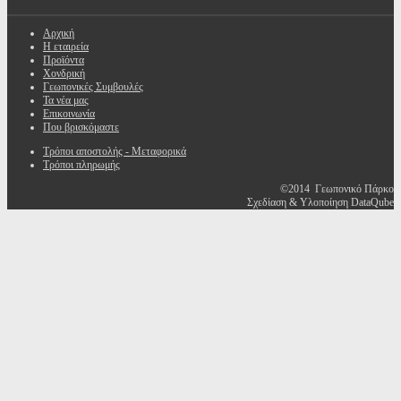
Αρχική
Η εταιρεία
Προϊόντα
Χονδρική
Γεωπονικές Συμβουλές
Τα νέα μας
Επικοινωνία
Που βρισκόμαστε
Τρόποι αποστολής - Μεταφορικά
Τρόποι πληρωμής
©2014 Γεωπονικό Πάρκο
Σχεδίαση & Υλοποίηση DataQube