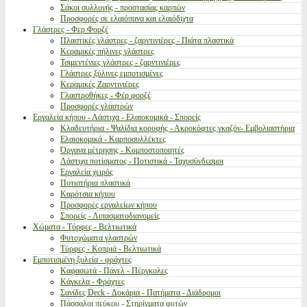
Σάκοι συλλογής - προστασίας καρπών
Προσφορές σε ελαιόπανα και ελαιόδιχτα
Γλάστρες - Φερ Φορζέ
Πλαστικές γλάστρες - ζαρντινιέρες - Πιάτα πλαστικά
Κεραμικές πήλινες γλάστρες
Τσιμεντένιες γλάστρες - ζαρντινιέρες
Γλάστρες ξύλινες εμποτισμένες
Κεραμικές Ζαρντινιέρες
Γλαστροθήκες - Φέρ φορζέ
Προσφορές γλαστρών
Εργαλεία κήπου - Λάστιχα - Ελαιοκομικά - Σπορείς
Κλαδευτήρια - Ψαλίδια κορυφής - Ακροκόφτες γκαζόν- Εμβολιαστήρια
Ελαιοκομικά - Καρποσυλλέκτες
Όργανα μέτρησης - Κομποστοποιητές
Λάστιχα ποτίσματος - Ποτιστικά - Ταχυσύνδεσμοι
Εργαλεία χειρός
Ποτιστήρια πλαστικά
Καρότσια κήπου
Προσφορές εργαλείων κήπου
Σπορείς - Λιπασματοδιανομείς
Χώματα - Τύρφες - Βελτιωτικά
Φυτοχώματα γλαστρών
Τύρφες - Κοπριά - Βελτιωτικά
Εμποτισμένη ξυλεία - φράχτες
Καφασωτά - Πάνελ - Πέργκολες
Κάγκελα - Φράχτες
Σανίδες Deck - Δοκάρια - Πατήματα - Διάδρομοι
Πάσσαλοι πεύκου - Στηρίγματα φυτών