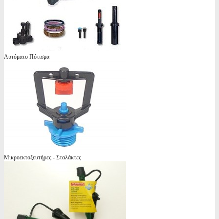
Αυτόματο Πότισμα
Μικροεκτοξευτήρες - Σταλάκτες