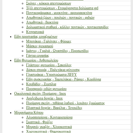
Σκόνες - κόκκοι απεντομώσεων
Τζέλ απεντομώσεων - Ετοιμόχρηστα δολώματα gel
Ποντικοφάρμακα - μυοκτόνα - αρουραιοκτόνα
Απωθητικά ζώων - πουλιών - ποντικών - φιδιών
Απωθητικά - βιοκτόνα
Δολωματικοί σταθμοί - κόλλες ποντικών - ποντικοπαγίδες
Κτηνιατρικά
Είδη προστασίας εργαζομένων
Μποτάκια - Γαλότσες - Φόρμες
Μάσκες ψεκασμού
Ιμάντες - Γυαλιά - Ωτασπίδες - Προσωπίδες
Γάντια εργασίας
Είδη Φυτωρίου - Ανθοπωλείου
Γλάστρες φυτωρίου - Σακούλες
Δίσκοι σποράς - Παλετάκια φύτευσης
Γλαστράκια - Υποστρώματα JIFFY
Είδη συσκευασίας - Ταμπελάκια - Ράφιες - Κορδόνια
Κουβάδες - Ζεμπίλια
Προσφορές ειδών φυτωρίου
Οικολογικά σκεύη- Πυρίμαχα - Inox
Ανοξείδωτα δοχεία - Inox
Πυρίμαχα σκεύη - πιθάρια λαδιού - λεκάνες ζυμώματος
Πλαστικά δοχεία - Βαρέλια - Τενεκέδες
Μηχανήματα Κήπου
Αλυσσοπρίονα - Κονταροπρίονα
Σκαπτικά - Φρέζες
Μηχανές γκαζόν - Χλοοκοπτικά
Χορτοκοπτικά - Θαμνοκοπτικά