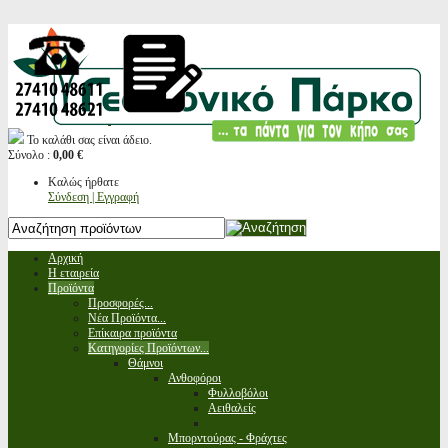
Το καλάθι σας είναι άδειο.
Σύνολο :
0,00 €
Καλώς ήρθατε
Σύνδεση | Εγγραφή
Αρχική
Η εταιρεία
Προϊόντα
Προσφορές...
Νέα Προϊόντα...
Επίκαιρα προϊόντα
Κατηγορίες Προϊόντων...
Θάμνοι
Ανθοφόροι
Φυλλοβόλοι
Αειθαλείς
Μπορντούρας - Φράχτες