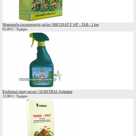
Μυκόρριζα ενεργοποιητής ριζών | MICOSAT F WP - ΤΑΒ - 1 kgr
65,00 € / Τεμάχιο
Ενυδατικό spray φυτών | SUBSTRAL hydratant
12,00 € / Τεμάχιο