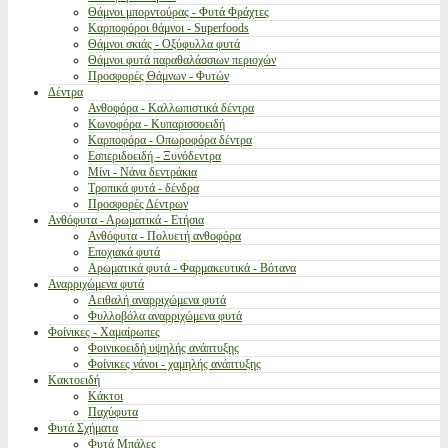
Θάμνοι μπορντούρας - Φυτά Φράχτες
Καρποφόροι θάμνοι - Superfoods
Θάμνοι σκιάς - Οξύφυλλα φυτά
Θάμνοι φυτά παραθαλάσσιων περιοχών
Προσφορές Θάμνων - Φυτών
Δέντρα
Ανθοφόρα - Καλλωπιστικά δέντρα
Κωνοφόρα - Κυπαρισσοειδή
Καρποφόρα - Οπωροφόρα δέντρα
Εσπεριδοειδή - Ξυνόδεντρα
Μίνι - Νάνα δεντράκια
Τροπικά φυτά - δένδρα
Προσφορές Δέντρων
Ανθόφυτα - Αρωματικά - Ετήσια
Ανθόφυτα - Πολυετή ανθοφόρα
Εποχιακά φυτά
Αρωματικά φυτά - Φαρμακευτικά - Βότανα
Αναρριχώμενα φυτά
Αειθαλή αναρριχώμενα φυτά
Φυλλοβόλα αναρριχώμενα φυτά
Φοίνικες - Χαμαίρωπες
Φοινικοειδή υψηλής ανάπτυξης
Φοίνικες νάνοι - χαμηλής ανάπτυξης
Κακτοειδή
Κάκτοι
Παχύφυτα
Φυτά Σχήματα
Φυτά Μπάλες