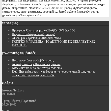
shop garden, free shop garden, free shop, e free shop, βιολογικη ντοματα, βιολογικα
σπορόφυτα, βελτιωτικα σκευασματα, ορμονες φυτων, εκτοξευτηρες τσαφ-τσαφ, μειγμα
γκαζον, ακαρεοκτόνα, λιπασμα 20-20-20, 30-10-10, βιολογικη προστασία φυτων,
πατατοσπορος, σακοι μανιταριών, μουσαμάδες, διχτυά σκίασης λαχανικών, pop-up
γραναζωτα γηπέδων, ζιζανιοκτόνα
τα
νέα μας
Προσφορά: Όλοι οι χειμερινοί Βολβόι -50% έως 15/2
Φειγιόα: Καλλιέργεια απο ''χρυσάφι''
Oι νέοι μας λογαριασμοί στα social media
ΓΚΙΝΓΚΟ ΜΠΙΛΟΜΠΑ - ΤΟ ΔΕΝΤΡΟ ΜΕ ΤΙΣ ΘΕΡΑΠΕΥΤΙΚΕΣ
ΙΔΙΟΤΗΤΕΣ
γεωπονικές
συμβουλές
Πότε να φυτέψω την λεβάντα μου ;
Λίπανση πατάτας - Πότε και πώς γίνεται.
Καλλωπιστικά φυτά που αντέχουν σε σκιά.
Ελιά: Πως αυξάνουμε την ανθοφορία, το ποσοστό καρπόδεσης και την
περιεκτικότητα των καρπών σε λάδι
ωράριο
Δευτέρα|Τετάρτη
09:00-16:00
Τρίτη|Πέμπτη|Παρασκευή
09:00-16:00