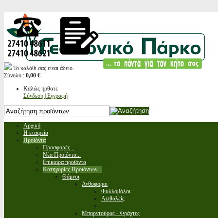
Το καλάθι σας είναι άδειο.
Σύνολο :
0,00 €
Καλώς ήρθατε
Σύνδεση | Εγγραφή
Αρχική
Η εταιρεία
Προϊόντα
Προσφορές...
Νέα Προϊόντα...
Επίκαιρα προϊόντα
Κατηγορίες Προϊόντων...
Θάμνοι
Ανθοφόροι
Φυλλοβόλοι
Αειθαλείς
Μπορντούρας - Φράχτες