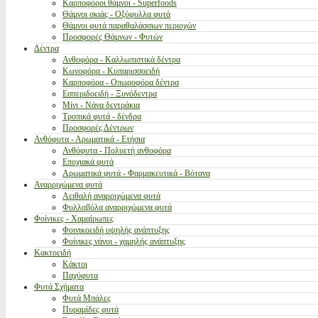
Καρποφόροι θάμνοι - Superfoods
Θάμνοι σκιάς - Οξύφυλλα φυτά
Θάμνοι φυτά παραθαλάσσιων περιοχών
Προσφορές Θάμνων - Φυτών
Δέντρα
Ανθοφόρα - Καλλωπιστικά δέντρα
Κωνοφόρα - Κυπαρισσοειδή
Καρποφόρα - Οπωροφόρα δέντρα
Εσπεριδοειδή - Ξυνόδεντρα
Μίνι - Νάνα δεντράκια
Τροπικά φυτά - δένδρα
Προσφορές Δέντρων
Ανθόφυτα - Αρωματικά - Ετήσια
Ανθόφυτα - Πολυετή ανθοφόρα
Εποχιακά φυτά
Αρωματικά φυτά - Φαρμακευτικά - Βότανα
Αναρριχώμενα φυτά
Αειθαλή αναρριχώμενα φυτά
Φυλλοβόλα αναρριχώμενα φυτά
Φοίνικες - Χαμαίρωπες
Φοινικοειδή υψηλής ανάπτυξης
Φοίνικες νάνοι - χαμηλής ανάπτυξης
Κακτοειδή
Κάκτοι
Παχύφυτα
Φυτά Σχήματα
Φυτά Μπάλες
Πυραμίδες φυτά