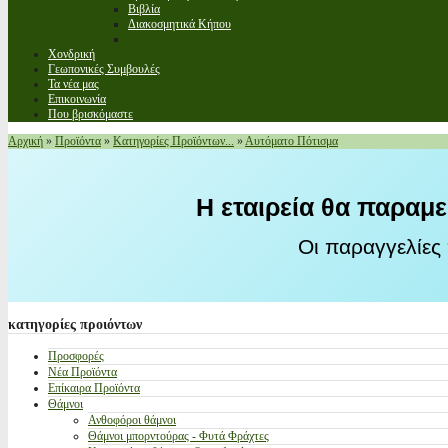
Βιβλία
Διακοσμητικά Κήπου
Χονδρική
Γεωπονικές Συμβουλές
Τα νέα μας
Επικοινωνία
Που βρισκόμαστε
Αρχική
»
Προϊόντα
»
Κατηγορίες Προϊόντων...
»
Αυτόματο Πότισμα
Η εταιρεία θα παραμε
Οι παραγγελίες
κατηγορίες
προιόντων
Προσφορές
Νέα Προϊόντα
Επίκαιρα Προϊόντα
Θάμνοι
Ανθοφόροι θάμνοι
Θάμνοι μπορντούρας - Φυτά Φράχτες