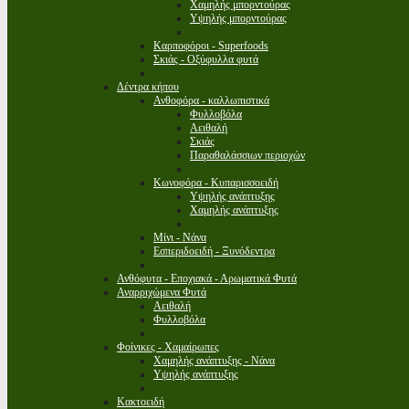
Χαμηλής μπορντούρας
Υψηλής μπορντούρας
Καρποφόροι - Superfoods
Σκιάς - Οξύφυλλα φυτά
Δέντρα κήπου
Ανθοφόρα - καλλωπιστικά
Φυλλοβόλα
Αειθαλή
Σκιάς
Παραθαλάσσιων περιοχών
Κωνοφόρα - Κυπαρισσοειδή
Υψηλής ανάπτυξης
Χαμηλής ανάπτυξης
Μίνι - Νάνα
Εσπεριδοειδή - Ξυνόδεντρα
Ανθόφυτα - Εποχιακά - Αρωματικά Φυτά
Αναρριχώμενα Φυτά
Αειθαλή
Φυλλοβόλα
Φοίνικες - Χαμαίρωπες
Χαμηλής ανάπτυξης - Νάνα
Υψηλής ανάπτυξης
Κακτοειδή