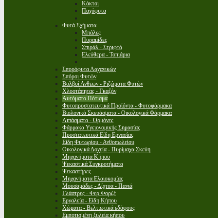
Κάκτοι
Παχύφυτα
Φυτά Σχήματα
Μπάλες
Πυραμίδες
Σπιράλ - Στριφτά
Ελεύθερα - Τοπιάρια
Σπορόφυτα Λαχανικών
Σπόροι Φυτών
Βολβοί Ανθεων - Ριζώματα Φυτών
Χλοοτάπητας - Γκαζόν
Αυτόματο Πότισμα
Φυτοπροστατευτικά Προϊόντα - Φυτοφάρμακα
Βιολογικά Σκευάσματα - Οικολογικά Φάρμακα
Λιπάσματα - Ορμόνες
Φάρμακα Υγειονομικής Σημασίας
Προστατευτικά Είδη Εργασίας
Είδη Φυτωρίου - Ανθοπωλείου
Οικολογικά Δοχεία - Πυρίμαχα Σκεύη
Μηχανήματα Κήπου
Ψεκαστικά Συγκροτήματα
Ψεκαστήρες
Μηχανήματα Ελαιοκομίας
Μουσαμάδες - Δίχτυα - Πανιά
Γλάστρες - Φερ Φορζέ
Εργαλεία - Είδη Κήπου
Χώματα - Βελτιωτικά εδάφους
Εμποτισμένη ξυλεία κήπου