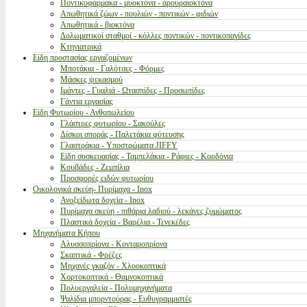
Ποντικοφάρμακα - μυοκτόνα - αρουραιοκτόνα
Απωθητικά ζώων - πουλιών - ποντικών - φιδιών
Απωθητικά - βιοκτόνα
Δολωματικοί σταθμοί - κόλλες ποντικών - ποντικοπαγίδες
Κτηνιατρικά
Είδη προστασίας εργαζομένων
Μποτάκια - Γαλότσες - Φόρμες
Μάσκες ψεκασμού
Ιμάντες - Γυαλιά - Ωτασπίδες - Προσωπίδες
Γάντια εργασίας
Είδη Φυτωρίου - Ανθοπωλείου
Γλάστρες φυτωρίου - Σακούλες
Δίσκοι σποράς - Παλετάκια φύτευσης
Γλαστράκια - Υποστρώματα JIFFY
Είδη συσκευασίας - Ταμπελάκια - Ράφιες - Κορδόνια
Κουβάδες - Ζεμπίλια
Προσφορές ειδών φυτωρίου
Οικολογικά σκεύη- Πυρίμαχα - Inox
Ανοξείδωτα δοχεία - Inox
Πυρίμαχα σκεύη - πιθάρια λαδιού - λεκάνες ζυμώματος
Πλαστικά δοχεία - Βαρέλια - Τενεκέδες
Μηχανήματα Κήπου
Αλυσσοπρίονα - Κονταροπρίονα
Σκαπτικά - Φρέζες
Μηχανές γκαζόν - Χλοοκοπτικά
Χορτοκοπτικά - Θαμνοκοπτικά
Πολυεργαλεία - Πολυμηχανήματα
Ψαλίδια μπορντούρας - Ευθυγραμμιστές