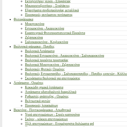
Εκτοξευτήρες νερού - Επιφανείας
Μικροεκτοξευτήρες - Σταλάκτες
Εξαρτήματα συνδεσμολογίας μεταλλικά
Προσφορές αυτόματου ποτίσματος
Φυτοφάρμακα
Μυκητοκτόνα
Εντομοκτόνα - Ακαρεοκτόνα
Ερασιτεχνικά Φυτοπροστατευτικά Προιόντα
Ζιζανιοκτόνα
Σαλιγκαροκτόνα - Κοχλιοκτόνα
Βιολογικά φάρμακα - Παγίδες
Βιολογικά Λιπάσματα
Βιολογικά Εντομοκτόνα - Ακαρεοκτόνα - Σαλιγκαροκτόνα
Βιολογικά προιόντα προστασίας
Βιολογικά Μυκητοκτόνα - Ζιζανιοκτόνα
Βιολογικές Φυτικές Ορμόνες
Βιολογικές Εντομοπαγίδες - Σαλιγκαροπαγίδες - Παγίδες ερπετών - Κόλλε
Σκευάσματα βιολογικά για απεντομώσεις
Λιπάσματα - Ορμόνες
Κοκκώδη χημικά λιπάσματα
Λιπάσματα υδατοδιαλυτά διαφυλλικά
Ρυθμιστές ανάπτυξης - Ορμόνες
Βελτιωτικά φυτών
Προσφορές λιπασμάτων
Βιοκτόνα - Ποντικοφάρμακα - Απωθητικά
Υγρά απεντομώσεων - Σπρέυ καπνογόνα
Σκόνες - κόκκοι απεντομώσεων
Τζέλ απεντομώσεων - Ετοιμόχρηστα δολώματα gel