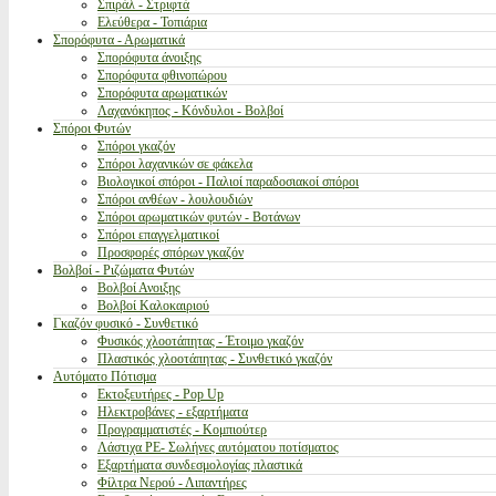
Σπιράλ - Στριφτά
Ελεύθερα - Τοπιάρια
Σπορόφυτα - Αρωματικά
Σπορόφυτα άνοιξης
Σπορόφυτα φθινοπώρου
Σπορόφυτα αρωματικών
Λαχανόκηπος - Κόνδυλοι - Βολβοί
Σπόροι Φυτών
Σπόροι γκαζόν
Σπόροι λαχανικών σε φάκελα
Βιολογικοί σπόροι - Παλιοί παραδοσιακοί σπόροι
Σπόροι ανθέων - λουλουδιών
Σπόροι αρωματικών φυτών - Βοτάνων
Σπόροι επαγγελματικοί
Προσφορές σπόρων γκαζόν
Βολβοί - Ριζώματα Φυτών
Βολβοί Ανοιξης
Βολβοί Καλοκαιριού
Γκαζόν φυσικό - Συνθετικό
Φυσικός χλοοτάπητας - Έτοιμο γκαζόν
Πλαστικός χλοοτάπητας - Συνθετικό γκαζόν
Αυτόματο Πότισμα
Εκτοξευτήρες - Pop Up
Ηλεκτροβάνες - εξαρτήματα
Προγραμματιστές - Κομπιούτερ
Λάστιχα PE- Σωλήνες αυτόματου ποτίσματος
Εξαρτήματα συνδεσμολογίας πλαστικά
Φίλτρα Νερού - Λιπαντήρες