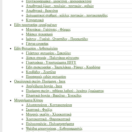
Ποντικοφάρμακα - μυοκτόνα - αρουραιοκτόνα
Απωθητικά ζώων - πουλιών - ποντικών - φιδιών
Απωθητικά - βιοκτόνα
Δολωματικοί σταθμοί - κόλλες ποντικών - ποντικοπαγίδες
Κτηνιατρικά
Είδη προστασίας εργαζομένων
Μποτάκια - Γαλότσες - Φόρμες
Μάσκες ψεκασμού
Ιμάντες - Γυαλιά - Ωτασπίδες - Προσωπίδες
Γάντια εργασίας
Είδη Φυτωρίου - Ανθοπωλείου
Γλάστρες φυτωρίου - Σακούλες
Δίσκοι σποράς - Παλετάκια φύτευσης
Γλαστράκια - Υποστρώματα JIFFY
Είδη συσκευασίας - Ταμπελάκια - Ράφιες - Κορδόνια
Κουβάδες - Ζεμπίλια
Προσφορές ειδών φυτωρίου
Οικολογικά σκεύη- Πυρίμαχα - Inox
Ανοξείδωτα δοχεία - Inox
Πυρίμαχα σκεύη - πιθάρια λαδιού - λεκάνες ζυμώματος
Πλαστικά δοχεία - Βαρέλια - Τενεκέδες
Μηχανήματα Κήπου
Αλυσσοπρίονα - Κονταροπρίονα
Σκαπτικά - Φρέζες
Μηχανές γκαζόν - Χλοοκοπτικά
Χορτοκοπτικά - Θαμνοκοπτικά
Πολυεργαλεία - Πολυμηχανήματα
Ψαλίδια μπορντούρας - Ευθυγραμμιστές