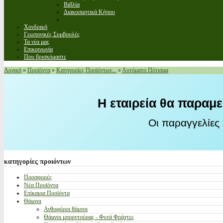
Βιβλία
Διακοσμητικά Κήπου
Χονδρική
Γεωπονικές Συμβουλές
Τα νέα μας
Επικοινωνία
Που βρισκόμαστε
Αρχική
»
Προϊόντα
»
Κατηγορίες Προϊόντων...
»
Αυτόματο Πότισμα
Η εταιρεία θα παραμε
Οι παραγγελίες
κατηγορίες
προιόντων
Προσφορές
Νέα Προϊόντα
Επίκαιρα Προϊόντα
Θάμνοι
Ανθοφόροι θάμνοι
Θάμνοι μπορντούρας - Φυτά Φράχτες