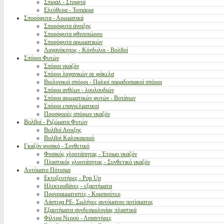
Σπιράλ - Στριφτά
Ελεύθερα - Τοπιάρια
Σπορόφυτα - Αρωματικά
Σπορόφυτα άνοιξης
Σπορόφυτα φθινοπώρου
Σπορόφυτα αρωματικών
Λαχανόκηπος - Κόνδυλοι - Βολβοί
Σπόροι Φυτών
Σπόροι γκαζόν
Σπόροι λαχανικών σε φάκελα
Βιολογικοί σπόροι - Παλιοί παραδοσιακοί σπόροι
Σπόροι ανθέων - λουλουδιών
Σπόροι αρωματικών φυτών - Βοτάνων
Σπόροι επαγγελματικοί
Προσφορές σπόρων γκαζόν
Βολβοί - Ριζώματα Φυτών
Βολβοί Ανοιξης
Βολβοί Καλοκαιριού
Γκαζόν φυσικό - Συνθετικό
Φυσικός χλοοτάπητας - Έτοιμο γκαζόν
Πλαστικός χλοοτάπητας - Συνθετικό γκαζόν
Αυτόματο Πότισμα
Εκτοξευτήρες - Pop Up
Ηλεκτροβάνες - εξαρτήματα
Προγραμματιστές - Κομπιούτερ
Λάστιχα PE- Σωλήνες αυτόματου ποτίσματος
Εξαρτήματα συνδεσμολογίας πλαστικά
Φίλτρα Νερού - Λιπαντήρες