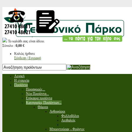
Το καλάθι σας είναι άδειο.
Σύνολο :
0,00 €
Καλώς ήρθατε
Σύνδεση | Εγγραφή
Αρχική
Η εταιρεία
Προϊόντα
Προσφορές...
Νέα Προϊόντα...
Επίκαιρα προϊόντα
Κατηγορίες Προϊόντων...
Θάμνοι
Ανθοφόροι
Φυλλοβόλοι
Αειθαλείς
Μπορντούρας - Φράχτες