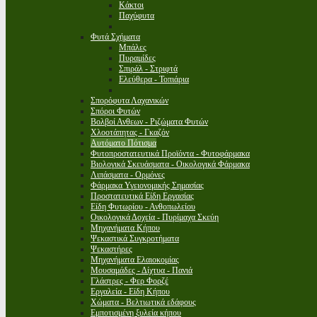
Κάκτοι
Παχύφυτα
Φυτά Σχήματα
Μπάλες
Πυραμίδες
Σπιράλ - Στριφτά
Ελεύθερα - Τοπιάρια
Σπορόφυτα Λαχανικών
Σπόροι Φυτών
Βολβοί Ανθεων - Ριζώματα Φυτών
Χλοοτάπητας - Γκαζόν
Αυτόματο Πότισμα
Φυτοπροστατευτικά Προϊόντα - Φυτοφάρμακα
Βιολογικά Σκευάσματα - Οικολογικά Φάρμακα
Λιπάσματα - Ορμόνες
Φάρμακα Υγειονομικής Σημασίας
Προστατευτικά Είδη Εργασίας
Είδη Φυτωρίου - Ανθοπωλείου
Οικολογικά Δοχεία - Πυρίμαχα Σκεύη
Μηχανήματα Κήπου
Ψεκαστικά Συγκροτήματα
Ψεκαστήρες
Μηχανήματα Ελαιοκομίας
Μουσαμάδες - Δίχτυα - Πανιά
Γλάστρες - Φερ Φορζέ
Εργαλεία - Είδη Κήπου
Χώματα - Βελτιωτικά εδάφους
Εμποτισμένη ξυλεία κήπου