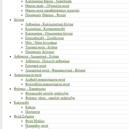
Καρποφόροι θάμνοι - Superfoods
Θάμνοι σκιάς - Οξύφυλλα φυτά
Θάμνοι φυτά παραθαλάσσιων περιοχών
Προσφορές Θάμνων - Φυτών
Δέντρα
Ανθοφόρα - Καλλωπιστικά δέντρα
Κωνοφόρα - Κυπαρισσοειδή
Καρποφόρα - Οπωροφόρα δέντρα
Εσπεριδοειδή - Ξυνόδεντρα
Μίνι - Νάνα δεντράκια
Τροπικά φυτά - δένδρα
Προσφορές Δέντρων
Ανθόφυτα - Αρωματικά - Ετήσια
Ανθόφυτα - Πολυετή ανθοφόρα
Εποχιακά φυτά
Αρωματικά φυτά - Φαρμακευτικά - Βότανα
Αναρριχώμενα φυτά
Αειθαλή αναρριχώμενα φυτά
Φυλλοβόλα αναρριχώμενα φυτά
Φοίνικες - Χαμαίρωπες
Φοινικοειδή υψηλής ανάπτυξης
Φοίνικες νάνοι - χαμηλής ανάπτυξης
Κακτοειδή
Κάκτοι
Παχύφυτα
Φυτά Σχήματα
Φυτά Μπάλες
Πυραμίδες φυτά