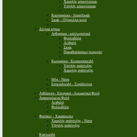
Χαμηλής μπορντούρας
Υψηλής μπορντούρας
Καρποφόροι - Superfoods
Σκιάς - Οξύφυλλα φυτά
Δέντρα κήπου
Ανθοφόρα - καλλωπιστικά
Φυλλοβόλα
Αειθαλή
Σκιάς
Παραθαλάσσιων περιοχών
Κωνοφόρα - Κυπαρισσοειδή
Υψηλής ανάπτυξης
Χαμηλής ανάπτυξης
Μίνι - Νάνα
Εσπεριδοειδή - Ξυνόδεντρα
Ανθόφυτα - Εποχιακά - Αρωματικά Φυτά
Αναρριχώμενα Φυτά
Αειθαλή
Φυλλοβόλα
Φοίνικες - Χαμαίρωπες
Χαμηλής ανάπτυξης - Νάνα
Υψηλής ανάπτυξης
Κακτοειδή