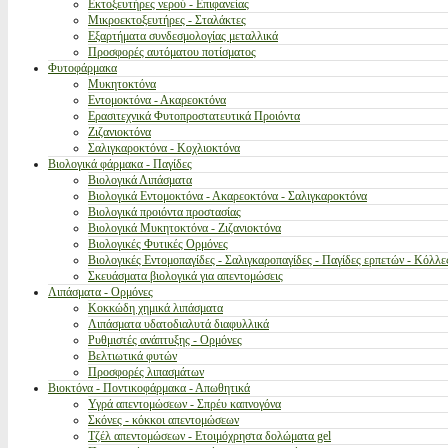
Εκτοξευτήρες νερού - Επιφανείας
Μικροεκτοξευτήρες - Σταλάκτες
Εξαρτήματα συνδεσμολογίας μεταλλικά
Προσφορές αυτόματου ποτίσματος
Φυτοφάρμακα
Μυκητοκτόνα
Εντομοκτόνα - Ακαρεοκτόνα
Ερασιτεχνικά Φυτοπροστατευτικά Προιόντα
Ζιζανιοκτόνα
Σαλιγκαροκτόνα - Κοχλιοκτόνα
Βιολογικά φάρμακα - Παγίδες
Βιολογικά Λιπάσματα
Βιολογικά Εντομοκτόνα - Ακαρεοκτόνα - Σαλιγκαροκτόνα
Βιολογικά προιόντα προστασίας
Βιολογικά Μυκητοκτόνα - Ζιζανιοκτόνα
Βιολογικές Φυτικές Ορμόνες
Βιολογικές Εντομοπαγίδες - Σαλιγκαροπαγίδες - Παγίδες ερπετών - Κόλλε
Σκευάσματα βιολογικά για απεντομώσεις
Λιπάσματα - Ορμόνες
Κοκκώδη χημικά λιπάσματα
Λιπάσματα υδατοδιαλυτά διαφυλλικά
Ρυθμιστές ανάπτυξης - Ορμόνες
Βελτιωτικά φυτών
Προσφορές λιπασμάτων
Βιοκτόνα - Ποντικοφάρμακα - Απωθητικά
Υγρά απεντομώσεων - Σπρέυ καπνογόνα
Σκόνες - κόκκοι απεντομώσεων
Τζέλ απεντομώσεων - Ετοιμόχρηστα δολώματα gel