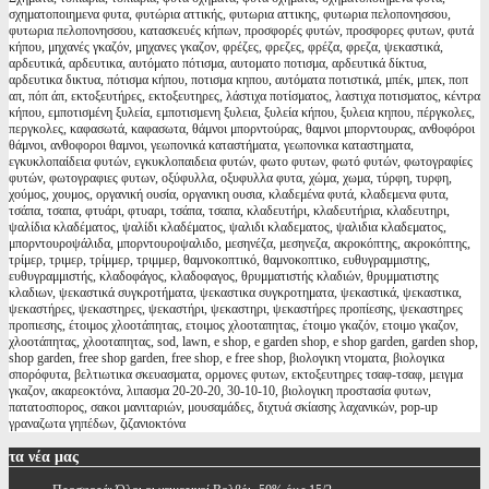
σχηματοποιημενα φυτα, φυτώρια αττικής, φυτωρια αττικης, φυτωρια πελοπονησσου,
φυτωρια πελοπονησσου, κατασκευές κήπων, προσφορές φυτών, προσφορες φυτων, φυτά
κήπου, μηχανές γκαζόν, μηχανες γκαζον, φρέζες, φρεζες, φρέζα, φρεζα, ψεκαστικά,
αρδευτικά, αρδευτικα, αυτόματο πότισμα, αυτοματο ποτισμα, αρδευτικά δίκτυα,
αρδευτικα δικτυα, πότισμα κήπου, ποτισμα κηπου, αυτόματα ποτιστικά, μπέκ, μπεκ, ποπ
απ, πόπ άπ, εκτοξευτήρες, εκτοξευτηρες, λάστιχα ποτίσματος, λαστιχα ποτισματος, κέντρα
κήπου, εμποτισμένη ξυλεία, εμποτισμενη ξυλεια, ξυλεία κήπου, ξυλεια κηπου, πέργκολες,
περγκολες, καφασωτά, καφασωτα, θάμνοι μπορντούρας, θαμνοι μπορντουρας, ανθοφόροι
θάμνοι, ανθοφοροι θαμνοι, γεωπονικά καταστήματα, γεωπονικα καταστηματα,
εγκυκλοπαίδεια φυτών, εγκυκλοπαιδεια φυτών, φωτο φυτων, φωτό φυτών, φωτογραφίες
φυτών, φωτογραφιες φυτων, οξύφυλλα, οξυφυλλα φυτα, χώμα, χωμα, τύρφη, τυρφη,
χούμος, χουμος, οργανική ουσία, οργανικη ουσια, κλαδεμένα φυτά, κλαδεμενα φυτα,
τσάπα, τσαπα, φτυάρι, φτυαρι, τσάπα, τσαπα, κλαδευτήρι, κλαδευτήρια, κλαδευτηρι,
ψαλίδια κλαδέματος, ψαλίδι κλαδέματος, ψαλιδι κλαδεματος, ψαλιδια κλαδεματος,
μπορντουροψάλιδα, μπορντουροψαλιδο, μεσηνέζα, μεσηνεζα, ακροκόπτης, ακροκόπτης,
τρίμερ, τριμερ, τρίμμερ, τριμμερ, θαμνοκοπτικό, θαμνοκοπτικο, ευθυγραμμιστης,
ευθυγραμμιστής, κλαδοφάγος, κλαδοφαγος, θρυμματιστής κλαδιών, θρυμματιστης
κλαδιων, ψεκαστικά συγκροτήματα, ψεκαστικα συγκροτηματα, ψεκαστικά, ψεκαστικα,
ψεκαστήρες, ψεκαστηρες, ψεκαστήρι, ψεκαστηρι, ψεκαστήρες προπίεσης, ψεκαστηρες
προπιεσης, έτοιμος χλοοτάπητας, ετοιμος χλοοταπητας, έτοιμο γκαζόν, ετοιμο γκαζον,
χλοοτάπητας, χλοοταπητας, sod, lawn, e shop, e garden shop, e shop garden, garden shop,
shop garden, free shop garden, free shop, e free shop, βιολογικη ντοματα, βιολογικα
σπορόφυτα, βελτιωτικα σκευασματα, ορμονες φυτων, εκτοξευτηρες τσαφ-τσαφ, μειγμα
γκαζον, ακαρεοκτόνα, λιπασμα 20-20-20, 30-10-10, βιολογικη προστασία φυτων,
πατατοσπορος, σακοι μανιταριών, μουσαμάδες, διχτυά σκίασης λαχανικών, pop-up
γραναζωτα γηπέδων, ζιζανιοκτόνα
τα
νέα μας