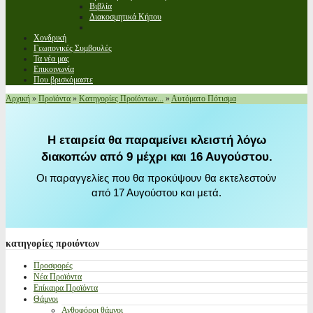
Βιβλία
Διακοσμητικά Κήπου
Χονδρική
Γεωπονικές Συμβουλές
Τα νέα μας
Επικοινωνία
Που βρισκόμαστε
Αρχική
»
Προϊόντα
»
Κατηγορίες Προϊόντων...
»
Αυτόματο Πότισμα
Η εταιρεία θα παραμείνει κλειστή λόγω
διακοπών από 9 μέχρι και 16 Αυγούστου.
Οι παραγγελίες που θα προκύψουν θα εκτελεστούν
από 17 Αυγούστου και μετά.
κατηγορίες
προιόντων
Προσφορές
Νέα Προϊόντα
Επίκαιρα Προϊόντα
Θάμνοι
Ανθοφόροι θάμνοι