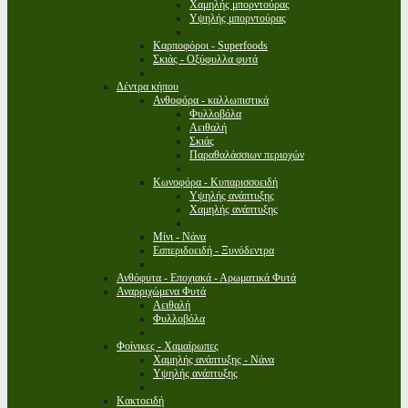
Χαμηλής μπορντούρας
Υψηλής μπορντούρας
Καρποφόροι - Superfoods
Σκιάς - Οξύφυλλα φυτά
Δέντρα κήπου
Ανθοφόρα - καλλωπιστικά
Φυλλοβόλα
Αειθαλή
Σκιάς
Παραθαλάσσιων περιοχών
Κωνοφόρα - Κυπαρισσοειδή
Υψηλής ανάπτυξης
Χαμηλής ανάπτυξης
Μίνι - Νάνα
Εσπεριδοειδή - Ξυνόδεντρα
Ανθόφυτα - Εποχιακά - Αρωματικά Φυτά
Αναρριχώμενα Φυτά
Αειθαλή
Φυλλοβόλα
Φοίνικες - Χαμαίρωπες
Χαμηλής ανάπτυξης - Νάνα
Υψηλής ανάπτυξης
Κακτοειδή