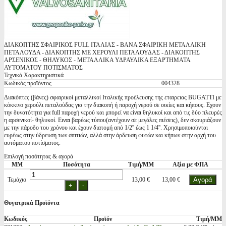
ΔΙΑΚΟΠΤΗΣ ΣΦΑΙΡΙΚΟΣ FULL ΙΤΑΛΙΑΣ - ΒΑΝΑ ΣΦΑΙΡΙΚΗ ΜΕΤΑΛΛΙΚΗ
ΠΕΤΑΛΟΥΔΑ - ΔΙΑΚΟΠΤΗΣ ME ΧΕΡΟΥΛΙ ΠΕΤΑΛΟΥΔΑΣ - ΔΙΑΚΟΠΤΗΣ
ΑΡΣΕΝΙΚΟΣ - ΘΗΛΥΚΟΣ - ΜΕΤΑΛΛΙΚΑ ΥΔΡΑΥΛΙΚΑ ΕΞΑΡΤΗΜΑΤΑ
ΑΥΤΟΜΑΤΟΥ ΠΟΤΙΣΜΑΤΟΣ
Τεχνικά Χαρακτηριστικά
Κωδικός προϊόντος
004328
Διακόπτες (βάνες) σφαιρικοί μεταλλικοί Ιταλικής προέλευσης της εταιρειας BUGATTI με
κόκκινο χερούλι πεταλούδας για την διακοπή ή παροχή νερού σε οικίες και κήπους. Εχουν
την δυνατότητα για full παροχή νερού και μπορεί να είναι θηλυκοί και από τις δύο πλευρές
η αρσενικοί- θηλυκοί. Ειναι βαρέως τύπου(αντέχουν σε μεγάλες πιέσεις), δεν σκουριάζουν
με την πάροδο του χρόνου και έχουν διατομή από 1/2'' έως 1 1/4''. Χρησιμοποιούνται
ευρέως στην ύδρευση των σπιτιών, αλλά στην άρδευση φυτών και κήπων στην αρχή του
αυτόματου ποτίσματος.
Επιλογή ποσότητας & αγορά
ΜΜ
Ποσότητα
Τιμή/ΜΜ
Αξία με ΦΠΑ
Τεμάχιο
13,00 €
13,00 €
Θυγατρικά Προϊόντα
Κωδικός
Προϊόν
Τιμή/ΜΜ