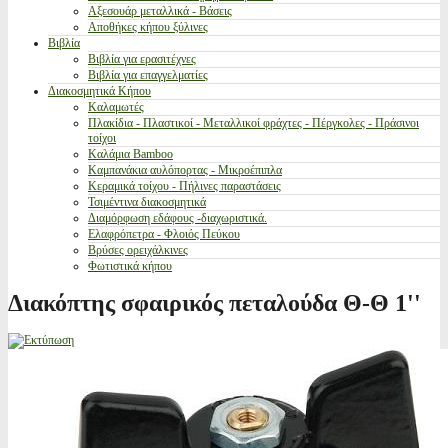
Αξεσουάρ μεταλλικά - Βάσεις
Αποθήκες κήπου ξύλινες
Βιβλία
Βιβλία για ερασιτέχνες
Βιβλία για επαγγελματίες
Διακοσμητικά Κήπου
Καλαμωτές
Πλακίδια - Πλαστικοί - Μεταλλικοί φράχτες - Πέργκολες - Πράσινοι
τοίχοι
Καλάμια Bamboo
Καμπανάκια αυλόπορτας - Μικροέπιπλα
Κεραμικά τοίχου - Πήλινες παραστάσεις
Τσιμέντινα διακοσμητικά
Διαμόρφωση εδάφους -διαχωριστικά.
Ελαφρόπετρα - Φλοιός Πεύκου
Βρύσες ορειχάλκινες
Φωτιστικά κήπου
Διακόπτης σφαιρικός πεταλούδα Θ-Θ 1''