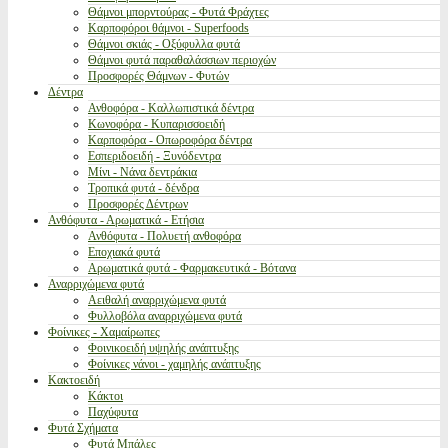
Θάμνοι μπορντούρας - Φυτά Φράχτες
Καρποφόροι θάμνοι - Superfoods
Θάμνοι σκιάς - Οξύφυλλα φυτά
Θάμνοι φυτά παραθαλάσσιων περιοχών
Προσφορές Θάμνων - Φυτών
Δέντρα
Ανθοφόρα - Καλλωπιστικά δέντρα
Κωνοφόρα - Κυπαρισσοειδή
Καρποφόρα - Οπωροφόρα δέντρα
Εσπεριδοειδή - Ξυνόδεντρα
Μίνι - Νάνα δεντράκια
Τροπικά φυτά - δένδρα
Προσφορές Δέντρων
Ανθόφυτα - Αρωματικά - Ετήσια
Ανθόφυτα - Πολυετή ανθοφόρα
Εποχιακά φυτά
Αρωματικά φυτά - Φαρμακευτικά - Βότανα
Αναρριχώμενα φυτά
Αειθαλή αναρριχώμενα φυτά
Φυλλοβόλα αναρριχώμενα φυτά
Φοίνικες - Χαμαίρωπες
Φοινικοειδή υψηλής ανάπτυξης
Φοίνικες νάνοι - χαμηλής ανάπτυξης
Κακτοειδή
Κάκτοι
Παχύφυτα
Φυτά Σχήματα
Φυτά Μπάλες