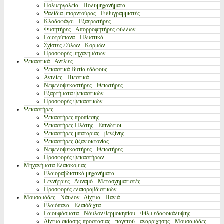
Πολυεργαλεία - Πολυμηχανήματα
Ψαλίδια μπορντούρας - Ευθυγραμμιστές
Κλαδοφάγοι - Εξαερωτήρες
Φυσητήρες - Απορροφητήρες φύλλων
Γαιοτρύπανα - Πλυστικά
Σχίστες Ξύλων - Κορμών
Προσφορές μηχανημάτων
Ψεκαστικά - Αντλίες
Ψεκαστικά Βυτία εδάφους
Αντλίες - Πιεστικά
Νεφελοψεκαστήρες - Θειωτήρες
Εξαρτήματα ψεκαστικών
Προσφορές ψεκαστικών
Ψεκαστήρες
Ψεκαστήρες προπίεσης
Ψεκαστήρες Πλάτης - Επινώτιοι
Ψεκαστήρες μπαταρίας - βενζίνης
Ψεκαστήρες ζιζανιοκτονίας
Νεφελοψεκαστήρες - Θειωτήρες
Προσφορές ψεκαστήρων
Μηχανήματα Ελαιοκομίας
Ελαιοραβδιστικά μηχανήματα
Γεννήτριες - Δυναμό - Μετασχηματιστές
Προσφορές ελαιοραβδιστικών
Μουσαμάδες - Νάυλον - Δίχτυα - Πανιά
Ελαιόπανα - Ελαιόδιχτα
Γαιουφάσματα - Νάυλον θερμοκηπίου - Φίλμ εδαφοκάλυψης
Δίχτυα σκίασης-προστασίας - παγετού - αναρρίχησης - Μουσαμάδες