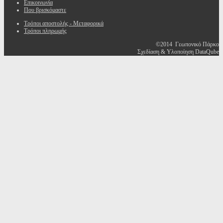
Επικοινωνία
Που βρισκόμαστε
Τρόποι αποστολής - Μεταφορικά
Τρόποι πληρωμής
©2014 Γεωπονικό Πάρκο
Σχεδίαση & Υλοποίηση DataQube