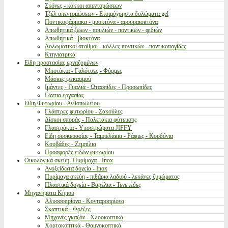
Σκόνες - κόκκοι απεντομώσεων
Τζέλ απεντομώσεων - Ετοιμόχρηστα δολώματα gel
Ποντικοφάρμακα - μυοκτόνα - αρουραιοκτόνα
Απωθητικά ζώων - πουλιών - ποντικών - φιδιών
Απωθητικά - βιοκτόνα
Δολωματικοί σταθμοί - κόλλες ποντικών - ποντικοπαγίδες
Κτηνιατρικά
Είδη προστασίας εργαζομένων
Μποτάκια - Γαλότσες - Φόρμες
Μάσκες ψεκασμού
Ιμάντες - Γυαλιά - Ωτασπίδες - Προσωπίδες
Γάντια εργασίας
Είδη Φυτωρίου - Ανθοπωλείου
Γλάστρες φυτωρίου - Σακούλες
Δίσκοι σποράς - Παλετάκια φύτευσης
Γλαστράκια - Υποστρώματα JIFFY
Είδη συσκευασίας - Ταμπελάκια - Ράφιες - Κορδόνια
Κουβάδες - Ζεμπίλια
Προσφορές ειδών φυτωρίου
Οικολογικά σκεύη- Πυρίμαχα - Inox
Ανοξείδωτα δοχεία - Inox
Πυρίμαχα σκεύη - πιθάρια λαδιού - λεκάνες ζυμώματος
Πλαστικά δοχεία - Βαρέλια - Τενεκέδες
Μηχανήματα Κήπου
Αλυσσοπρίονα - Κονταροπρίονα
Σκαπτικά - Φρέζες
Μηχανές γκαζόν - Χλοοκοπτικά
Χορτοκοπτικά - Θαμνοκοπτικά