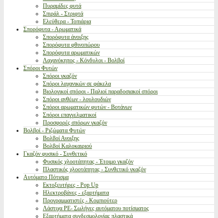
Πυραμίδες φυτά
Σπιράλ - Στριφτά
Ελεύθερα - Τοπιάρια
Σπορόφυτα - Αρωματικά
Σπορόφυτα άνοιξης
Σπορόφυτα φθινοπώρου
Σπορόφυτα αρωματικών
Λαχανόκηπος - Κόνδυλοι - Βολβοί
Σπόροι Φυτών
Σπόροι γκαζόν
Σπόροι λαχανικών σε φάκελα
Βιολογικοί σπόροι - Παλιοί παραδοσιακοί σπόροι
Σπόροι ανθέων - λουλουδιών
Σπόροι αρωματικών φυτών - Βοτάνων
Σπόροι επαγγελματικοί
Προσφορές σπόρων γκαζόν
Βολβοί - Ριζώματα Φυτών
Βολβοί Ανοιξης
Βολβοί Καλοκαιριού
Γκαζόν φυσικό - Συνθετικό
Φυσικός χλοοτάπητας - Έτοιμο γκαζόν
Πλαστικός χλοοτάπητας - Συνθετικό γκαζόν
Αυτόματο Πότισμα
Εκτοξευτήρες - Pop Up
Ηλεκτροβάνες - εξαρτήματα
Προγραμματιστές - Κομπιούτερ
Λάστιχα PE- Σωλήνες αυτόματου ποτίσματος
Εξαρτήματα συνδεσμολογίας πλαστικά