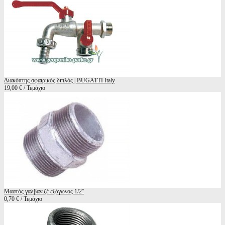
Διακόπτης σφαιρικός διπλός | BUGATTI Italy
19,00 € / Τεμάχιο
Μαστός γαλβανιζέ εξάγωνος 1/2''
0,70 € / Τεμάχιο