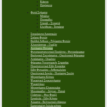
Κάκτοι
Παχύφυτα
Φυτά Σχήματα
Μπάλες
Πυραμίδες
Σπιράλ - Στριφτά
Ελεύθερα - Τοπιάρια
Σπορόφυτα Λαχανικών
Σπόροι Φυτών
Βολβοί Ανθεων - Ριζώματα Φυτών
Χλοοτάπητας - Γκαζόν
Αυτόματο Πότισμα
Φυτοπροστατευτικά Προϊόντα - Φυτοφάρμακα
Βιολογικά Σκευάσματα - Οικολογικά Φάρμακα
Λιπάσματα - Ορμόνες
Φάρμακα Υγειονομικής Σημασίας
Προστατευτικά Είδη Εργασίας
Είδη Φυτωρίου - Ανθοπωλείου
Οικολογικά Δοχεία - Πυρίμαχα Σκεύη
Μηχανήματα Κήπου
Ψεκαστικά Συγκροτήματα
Ψεκαστήρες
Μηχανήματα Ελαιοκομίας
Μουσαμάδες - Δίχτυα - Πανιά
Γλάστρες - Φερ Φορζέ
Εργαλεία - Είδη Κήπου
Χώματα - Βελτιωτικά εδάφους
Εμποτισμένη ξυλεία κήπου