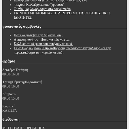
Προσφορά: Όλοι οι χειμερινοί Βολβόι -50% έως 15/2
Φειγιόα: Καλλιέργεια απο ''χρυσάφι''
Oι νέοι μας λογαριασμοί στα social media
ΓΚΙΝΓΚΟ ΜΠΙΛΟΜΠΑ - ΤΟ ΔΕΝΤΡΟ ΜΕ ΤΙΣ ΘΕΡΑΠΕΥΤΙΚΕΣ
ΙΔΙΟΤΗΤΕΣ
γεωπονικές
συμβουλές
Πότε να φυτέψω την λεβάντα μου ;
Λίπανση πατάτας - Πότε και πώς γίνεται.
Καλλωπιστικά φυτά που αντέχουν σε σκιά.
Ελιά: Πως αυξάνουμε την ανθοφορία, το ποσοστό καρπόδεσης και την
περιεκτικότητα των καρπών σε λάδι
ωράριο
Δευτέρα|Τετάρτη
09:00-16:00
Τρίτη|Πέμπτη|Παρασκευή
09:00-16:00
Σάββατο
09:00-15:00
Κυριακή
ΚΛΕΙΣΤΑ
διεύθυνση
ΜΕΓΓΟΥΛΗΣ ΠΡΟΚΟΠΗΣ