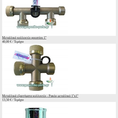
Μεταλλικό κολλεκτέρ φρεατίου 1''
40,00 € / Τεμάχιο
Μεταλλικά εξαρτήματα κολλεκτέρ - Ρακόρ μεταλλικό 1''x1''
13,50 € / Τεμάχιο