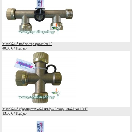
Μεταλλικό κολλεκτέρ φρεατίου 1''
40,00 € / Τεμάχιο
Μεταλλικά εξαρτήματα κολλεκτέρ - Ρακόρ μεταλλικό 1''x1''
13,50 € / Τεμάχιο