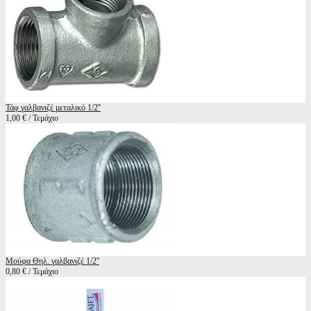
Τάφ γαλβανιζέ μεταλικό 1/2''
1,00 € / Τεμάχιο
Μούφα Θηλ. γαλβανιζέ 1/2''
0,80 € / Τεμάχιο