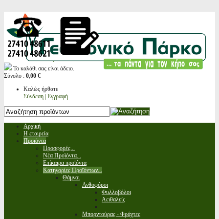
Το καλάθι σας είναι άδειο.
Σύνολο :
0,00 €
Καλώς ήρθατε
Σύνδεση | Εγγραφή
Αρχική
Η εταιρεία
Προϊόντα
Προσφορές...
Νέα Προϊόντα...
Επίκαιρα προϊόντα
Κατηγορίες Προϊόντων...
Θάμνοι
Ανθοφόροι
Φυλλοβόλοι
Αειθαλείς
Μπορντούρας - Φράχτες