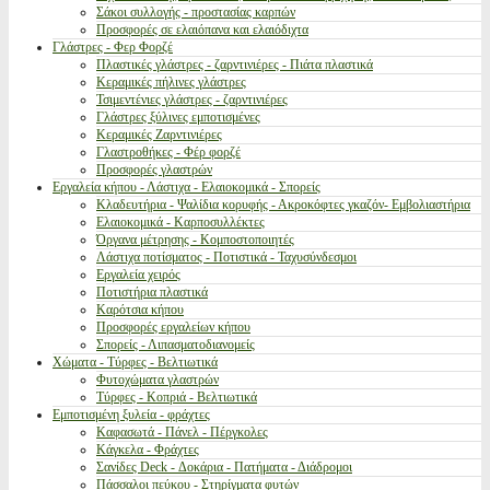
Σάκοι συλλογής - προστασίας καρπών
Προσφορές σε ελαιόπανα και ελαιόδιχτα
Γλάστρες - Φερ Φορζέ
Πλαστικές γλάστρες - ζαρντινιέρες - Πιάτα πλαστικά
Κεραμικές πήλινες γλάστρες
Τσιμεντένιες γλάστρες - ζαρντινιέρες
Γλάστρες ξύλινες εμποτισμένες
Κεραμικές Ζαρντινιέρες
Γλαστροθήκες - Φέρ φορζέ
Προσφορές γλαστρών
Εργαλεία κήπου - Λάστιχα - Ελαιοκομικά - Σπορείς
Κλαδευτήρια - Ψαλίδια κορυφής - Ακροκόφτες γκαζόν- Εμβολιαστήρια
Ελαιοκομικά - Καρποσυλλέκτες
Όργανα μέτρησης - Κομποστοποιητές
Λάστιχα ποτίσματος - Ποτιστικά - Ταχυσύνδεσμοι
Εργαλεία χειρός
Ποτιστήρια πλαστικά
Καρότσια κήπου
Προσφορές εργαλείων κήπου
Σπορείς - Λιπασματοδιανομείς
Χώματα - Τύρφες - Βελτιωτικά
Φυτοχώματα γλαστρών
Τύρφες - Κοπριά - Βελτιωτικά
Εμποτισμένη ξυλεία - φράχτες
Καφασωτά - Πάνελ - Πέργκολες
Κάγκελα - Φράχτες
Σανίδες Deck - Δοκάρια - Πατήματα - Διάδρομοι
Πάσσαλοι πεύκου - Στηρίγματα φυτών