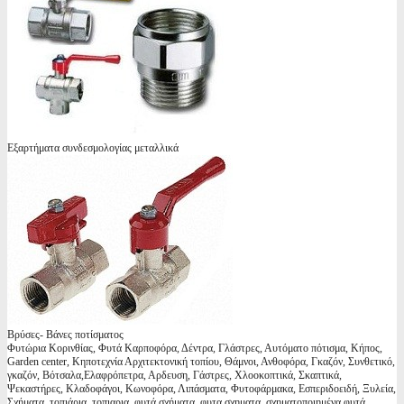
Εξαρτήματα συνδεσμολογίας μεταλλικά
Βρύσες- Βάνες ποτίσματος
Φυτώρια Κορινθίας, Φυτά Καρποφόρα, Δέντρα, Γλάστρες, Αυτόματο πότισμα, Κήπος,
Garden center, Κηποτεχνία Αρχιτεκτονική τοπίου, Θάμνοι, Ανθοφόρα, Γκαζόν, Συνθετικό,
γκαζόν, Βότσαλα,Ελαφρόπετρα, Αρδευση, Γάστρες, Χλοοκοπτικά, Σκαπτικά,
Ψεκαστήρες, Κλαδοφάγοι, Κωνοφόρα, Λιπάσματα, Φυτοφάρμακα, Εσπεριδοειδή, Ξυλεία,
Σχήματα, τοπιάρια, τοπιαρια, φυτά σχήματα, φυτα σχηματα, σχηματοποιημένα φυτά,