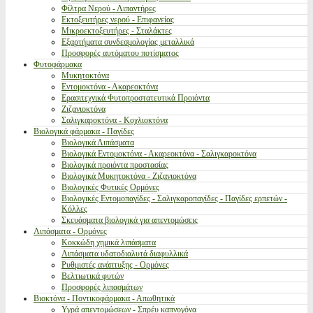
Φίλτρα Νερού - Λιπαντήρες
Εκτοξευτήρες νερού - Επιφανείας
Μικροεκτοξευτήρες - Σταλάκτες
Εξαρτήματα συνδεσμολογίας μεταλλικά
Προσφορές αυτόματου ποτίσματος
Φυτοφάρμακα
Μυκητοκτόνα
Εντομοκτόνα - Ακαρεοκτόνα
Ερασιτεχνικά Φυτοπροστατευτικά Προιόντα
Ζιζανιοκτόνα
Σαλιγκαροκτόνα - Κοχλιοκτόνα
Βιολογικά φάρμακα - Παγίδες
Βιολογικά Λιπάσματα
Βιολογικά Εντομοκτόνα - Ακαρεοκτόνα - Σαλιγκαροκτόνα
Βιολογικά προιόντα προστασίας
Βιολογικά Μυκητοκτόνα - Ζιζανιοκτόνα
Βιολογικές Φυτικές Ορμόνες
Βιολογικές Εντομοπαγίδες - Σαλιγκαροπαγίδες - Παγίδες ερπετών -
Κόλλες
Σκευάσματα βιολογικά για απεντομώσεις
Λιπάσματα - Ορμόνες
Κοκκώδη χημικά λιπάσματα
Λιπάσματα υδατοδιαλυτά διαφυλλικά
Ρυθμιστές ανάπτυξης - Ορμόνες
Βελτιωτικά φυτών
Προσφορές λιπασμάτων
Βιοκτόνα - Ποντικοφάρμακα - Απωθητικά
Υγρά απεντομώσεων - Σπρέυ καπνογόνα