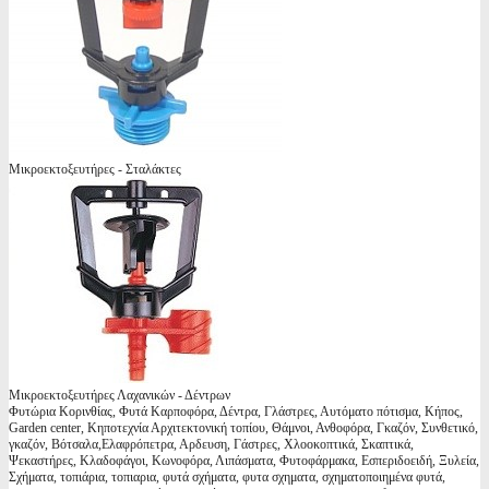
Μικροεκτοξευτήρες - Σταλάκτες
Μικροεκτοξευτήρες Λαχανικών - Δέντρων
Φυτώρια Κορινθίας, Φυτά Καρποφόρα, Δέντρα, Γλάστρες, Αυτόματο πότισμα, Κήπος,
Garden center, Κηποτεχνία Αρχιτεκτονική τοπίου, Θάμνοι, Ανθοφόρα, Γκαζόν, Συνθετικό,
γκαζόν, Βότσαλα,Ελαφρόπετρα, Αρδευση, Γάστρες, Χλοοκοπτικά, Σκαπτικά,
Ψεκαστήρες, Κλαδοφάγοι, Κωνοφόρα, Λιπάσματα, Φυτοφάρμακα, Εσπεριδοειδή, Ξυλεία,
Σχήματα, τοπιάρια, τοπιαρια, φυτά σχήματα, φυτα σχηματα, σχηματοποιημένα φυτά,