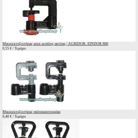
Μικροεκτοξευτήρας μπεκ μεγάλης ακτίνας | AGRIDOR- EINDOR 800
0,55 € / Τεμάχιο
Μικροεκτοξευτήρας σαλιγκαροτροφίας
0,40 € / Τεμάχιο