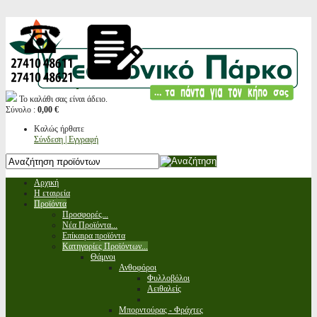
Το καλάθι σας είναι άδειο.
Σύνολο :
0,00 €
Καλώς ήρθατε
Σύνδεση | Εγγραφή
Αρχική
Η εταιρεία
Προϊόντα
Προσφορές...
Νέα Προϊόντα...
Επίκαιρα προϊόντα
Κατηγορίες Προϊόντων...
Θάμνοι
Ανθοφόροι
Φυλλοβόλοι
Αειθαλείς
Μπορντούρας - Φράχτες