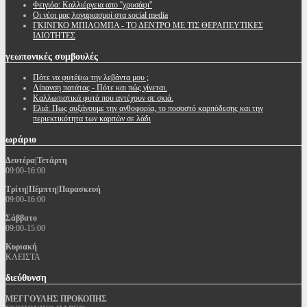
Φειγιόα: Καλλιέργεια απο ''χρυσάφι''
Oι νέοι μας λογαριασμοί στα social media
ΓΚΙΝΓΚΟ ΜΠΙΛΟΜΠΑ - ΤΟ ΔΕΝΤΡΟ ΜΕ ΤΙΣ ΘΕΡΑΠΕΥΤΙΚΕΣ
ΙΔΙΟΤΗΤΕΣ
γεωπονικές
συμβουλές
Πότε να φυτέψω την λεβάντα μου ;
Λίπανση πατάτας - Πότε και πώς γίνεται.
Καλλωπιστικά φυτά που αντέχουν σε σκιά.
Ελιά: Πως αυξάνουμε την ανθοφορία, το ποσοστό καρπόδεσης και την
περιεκτικότητα των καρπών σε λάδι
ωράριο
Δευτέρα|Τετάρτη
09:00-16:00
Τρίτη|Πέμπτη|Παρασκευή
09:00-16:00
Σάββατο
09:00-15:00
Κυριακή
ΚΛΕΙΣΤΑ
διεύθυνση
ΜΕΓΓΟΥΛΗΣ ΠΡΟΚΟΠΗΣ