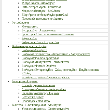
Φίλτρα Νερού - Λιπαντήρες
Εκτοξευτήρες νερού - Επιφανείας
Μικροεκτοξευτήρες - Σταλάκτες
Εξαρτήματα συνδεσμολογίας μεταλλικά
Προσφορές αυτόματου ποτίσματος
Φυτοφάρμακα
Μυκητοκτόνα
Εντομοκτόνα - Ακαρεοκτόνα
Ερασιτεχνικά Φυτοπροστατευτικά Προιόντα
Ζιζανιοκτόνα
Σαλιγκαροκτόνα - Κοχλιοκτόνα
Βιολογικά φάρμακα - Παγίδες
Βιολογικά Λιπάσματα
Βιολογικά Εντομοκτόνα - Ακαρεοκτόνα - Σαλιγκαροκτόνα
Βιολογικά προιόντα προστασίας
Βιολογικά Μυκητοκτόνα - Ζιζανιοκτόνα
Βιολογικές Φυτικές Ορμόνες
Βιολογικές Εντομοπαγίδες - Σαλιγκαροπαγίδες - Παγίδες ερπετών -
Κόλλες
Σκευάσματα βιολογικά για απεντομώσεις
Λιπάσματα - Ορμόνες
Κοκκώδη χημικά λιπάσματα
Λιπάσματα υδατοδιαλυτά διαφυλλικά
Ρυθμιστές ανάπτυξης - Ορμόνες
Βελτιωτικά φυτών
Προσφορές λιπασμάτων
Βιοκτόνα - Ποντικοφάρμακα - Απωθητικά
Υγρά απεντομώσεων - Σπρέυ καπνογόνα