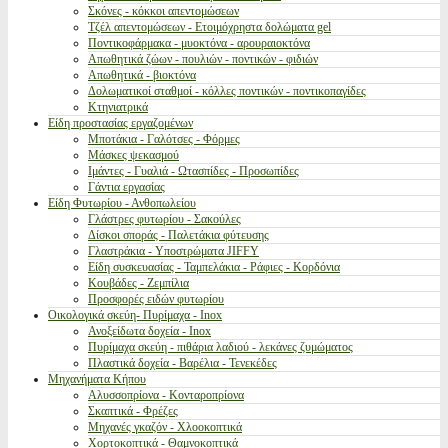
Σκόνες - κόκκοι απεντομώσεων
Τζέλ απεντομώσεων - Ετοιμόχρηστα δολώματα gel
Ποντικοφάρμακα - μυοκτόνα - αρουραιοκτόνα
Απωθητικά ζώων - πουλιών - ποντικών - φιδιών
Απωθητικά - βιοκτόνα
Δολωματικοί σταθμοί - κόλλες ποντικών - ποντικοπαγίδες
Κτηνιατρικά
Είδη προστασίας εργαζομένων
Μποτάκια - Γαλότσες - Φόρμες
Μάσκες ψεκασμού
Ιμάντες - Γυαλιά - Ωτασπίδες - Προσωπίδες
Γάντια εργασίας
Είδη Φυτωρίου - Ανθοπωλείου
Γλάστρες φυτωρίου - Σακούλες
Δίσκοι σποράς - Παλετάκια φύτευσης
Γλαστράκια - Υποστρώματα JIFFY
Είδη συσκευασίας - Ταμπελάκια - Ράφιες - Κορδόνια
Κουβάδες - Ζεμπίλια
Προσφορές ειδών φυτωρίου
Οικολογικά σκεύη- Πυρίμαχα - Inox
Ανοξείδωτα δοχεία - Inox
Πυρίμαχα σκεύη - πιθάρια λαδιού - λεκάνες ζυμώματος
Πλαστικά δοχεία - Βαρέλια - Τενεκέδες
Μηχανήματα Κήπου
Αλυσσοπρίονα - Κονταροπρίονα
Σκαπτικά - Φρέζες
Μηχανές γκαζόν - Χλοοκοπτικά
Χορτοκοπτικά - Θαμνοκοπτικά