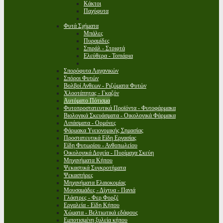
Κάκτοι
Παχύφυτα
Φυτά Σχήματα
Μπάλες
Πυραμίδες
Σπιράλ - Στριφτά
Ελεύθερα - Τοπιάρια
Σπορόφυτα Λαχανικών
Σπόροι Φυτών
Βολβοί Ανθεων - Ριζώματα Φυτών
Χλοοτάπητας - Γκαζόν
Αυτόματο Πότισμα
Φυτοπροστατευτικά Προϊόντα - Φυτοφάρμακα
Βιολογικά Σκευάσματα - Οικολογικά Φάρμακα
Λιπάσματα - Ορμόνες
Φάρμακα Υγειονομικής Σημασίας
Προστατευτικά Είδη Εργασίας
Είδη Φυτωρίου - Ανθοπωλείου
Οικολογικά Δοχεία - Πυρίμαχα Σκεύη
Μηχανήματα Κήπου
Ψεκαστικά Συγκροτήματα
Ψεκαστήρες
Μηχανήματα Ελαιοκομίας
Μουσαμάδες - Δίχτυα - Πανιά
Γλάστρες - Φερ Φορζέ
Εργαλεία - Είδη Κήπου
Χώματα - Βελτιωτικά εδάφους
Εμποτισμένη ξυλεία κήπου