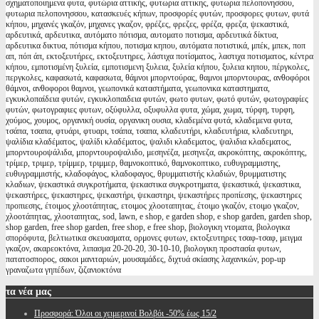
σχηματοποιημενα φυτα, φυτώρια αττικής, φυτωρια αττικης, φυτωρια πελοπονησσου,
φυτωρια πελοπονησσου, κατασκευές κήπων, προσφορές φυτών, προσφορες φυτων, φυτά
κήπου, μηχανές γκαζόν, μηχανες γκαζον, φρέζες, φρεζες, φρέζα, φρεζα, ψεκαστικά,
αρδευτικά, αρδευτικα, αυτόματο πότισμα, αυτοματο ποτισμα, αρδευτικά δίκτυα,
αρδευτικα δικτυα, πότισμα κήπου, ποτισμα κηπου, αυτόματα ποτιστικά, μπέκ, μπεκ, ποπ
απ, πόπ άπ, εκτοξευτήρες, εκτοξευτηρες, λάστιχα ποτίσματος, λαστιχα ποτισματος, κέντρα
κήπου, εμποτισμένη ξυλεία, εμποτισμενη ξυλεια, ξυλεία κήπου, ξυλεια κηπου, πέργκολες,
περγκολες, καφασωτά, καφασωτα, θάμνοι μπορντούρας, θαμνοι μπορντουρας, ανθοφόροι
θάμνοι, ανθοφοροι θαμνοι, γεωπονικά καταστήματα, γεωπονικα καταστηματα,
εγκυκλοπαίδεια φυτών, εγκυκλοπαιδεια φυτών, φωτο φυτων, φωτό φυτών, φωτογραφίες
φυτών, φωτογραφιες φυτων, οξύφυλλα, οξυφυλλα φυτα, χώμα, χωμα, τύρφη, τυρφη,
χούμος, χουμος, οργανική ουσία, οργανικη ουσια, κλαδεμένα φυτά, κλαδεμενα φυτα,
τσάπα, τσαπα, φτυάρι, φτυαρι, τσάπα, τσαπα, κλαδευτήρι, κλαδευτήρια, κλαδευτηρι,
ψαλίδια κλαδέματος, ψαλίδι κλαδέματος, ψαλιδι κλαδεματος, ψαλιδια κλαδεματος,
μπορντουροψάλιδα, μπορντουροψαλιδο, μεσηνέζα, μεσηνεζα, ακροκόπτης, ακροκόπτης,
τρίμερ, τριμερ, τρίμμερ, τριμμερ, θαμνοκοπτικό, θαμνοκοπτικο, ευθυγραμμιστης,
ευθυγραμμιστής, κλαδοφάγος, κλαδοφαγος, θρυμματιστής κλαδιών, θρυμματιστης
κλαδιων, ψεκαστικά συγκροτήματα, ψεκαστικα συγκροτηματα, ψεκαστικά, ψεκαστικα,
ψεκαστήρες, ψεκαστηρες, ψεκαστήρι, ψεκαστηρι, ψεκαστήρες προπίεσης, ψεκαστηρες
προπιεσης, έτοιμος χλοοτάπητας, ετοιμος χλοοταπητας, έτοιμο γκαζόν, ετοιμο γκαζον,
χλοοτάπητας, χλοοταπητας, sod, lawn, e shop, e garden shop, e shop garden, garden shop,
shop garden, free shop garden, free shop, e free shop, βιολογικη ντοματα, βιολογικα
σπορόφυτα, βελτιωτικα σκευασματα, ορμονες φυτων, εκτοξευτηρες τσαφ-τσαφ, μειγμα
γκαζον, ακαρεοκτόνα, λιπασμα 20-20-20, 30-10-10, βιολογικη προστασία φυτων,
πατατοσπορος, σακοι μανιταριών, μουσαμάδες, διχτυά σκίασης λαχανικών, pop-up
γραναζωτα γηπέδων, ζιζανιοκτόνα
τα
νέα μας
Προσφορά: Όλοι οι χειμερινοί Βολβόι -50% έως 15/2