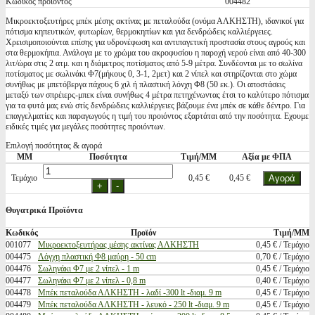
Κωδικός προϊόντος
004482
Μικροεκτοξευτήρες μπέκ μέσης ακτίνας με πεταλούδα (ονόμα ΑΛΚΗΣΤΗ), ιδανικοί για
πότισμα κηπευτικών, φυτωρίων, θερμοκηπίων και για δενδρώδεις καλλιέργειες.
Χρεισιμοποιούνται επίσης για υδρονέφωση και αντιπαγετική προστασία στους αγρούς και
στα θερμοκήπια. Ανάλογα με το χρώμα του ακροφυσίου η παροχή νερού είναι από 40-300
λιτ/ώρα στις 2 ατμ. και η διάμετρος ποτίσματος από 5-9 μέτρα. Συνδέονται με το σωλίνα
ποτίσματος με σωλινάκι Φ7(μήκους 0, 3-1, 2μετ) και 2 νίπελ και στηρίζονται στο χώμα
συνήθως με μπετόβεργα πάχους 6 χιλ ή πλαστική λόνχη Φ8 (50 εκ.). Οι αποστάσεις
μεταξύ των σπρέιερς-μπεκ είναι συνήθως 4 μέτρα πετηχένωντας έτσι το καλύτερο πότισμα
για τα φυτά μας ενώ στίς δενδρώδεις καλλιέργειες βάζουμε ένα μπέκ σε κάθε δέντρο. Για
επαγγελματίες και παραγωγούς η τιμή του προιόντος εξαρτάται από την ποσότητα. Εχουμε
ειδικές τιμές για μεγάλες ποσότητες προιόντων.
Επιλογή ποσότητας & αγορά
ΜΜ
Ποσότητα
Τιμή/ΜΜ
Αξία με ΦΠΑ
Τεμάχιο
0,45 €
0,45 €
Θυγατρικά Προϊόντα
Κωδικός
Προϊόν
Τιμή/ΜΜ
001077
Μικροεκτοξευτήρας μέσης ακτίνας ΑΛΚΗΣΤΗ
0,45 € / Τεμάχιο
004475
Λόγχη πλαστική Φ8 μαύρη - 50 cm
0,70 € / Τεμάχιο
004476
Σωληνάκι Φ7 με 2 νίπελ - 1 m
0,45 € / Τεμάχιο
004477
Σωληνάκι Φ7 με 2 νίπελ - 0,8 m
0,40 € / Τεμάχιο
004478
Μπέκ πεταλούδα ΑΛΚΗΣΤΗ - λαδί -300 lt -διαμ. 9 m
0,45 € / Τεμάχιο
004479
Μπέκ πεταλούδα ΑΛΚΗΣΤΗ - λευκό - 250 lt -διαμ. 9 m
0,45 € / Τεμάχιο