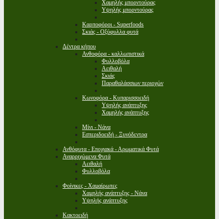
Χαμηλής μπορντούρας
Υψηλής μπορντούρας
Καρποφόροι - Superfoods
Σκιάς - Οξύφυλλα φυτά
Δέντρα κήπου
Ανθοφόρα - καλλωπιστικά
Φυλλοβόλα
Αειθαλή
Σκιάς
Παραθαλάσσιων περιοχών
Κωνοφόρα - Κυπαρισσοειδή
Υψηλής ανάπτυξης
Χαμηλής ανάπτυξης
Μίνι - Νάνα
Εσπεριδοειδή - Ξυνόδεντρα
Ανθόφυτα - Εποχιακά - Αρωματικά Φυτά
Αναρριχώμενα Φυτά
Αειθαλή
Φυλλοβόλα
Φοίνικες - Χαμαίρωπες
Χαμηλής ανάπτυξης - Νάνα
Υψηλής ανάπτυξης
Κακτοειδή