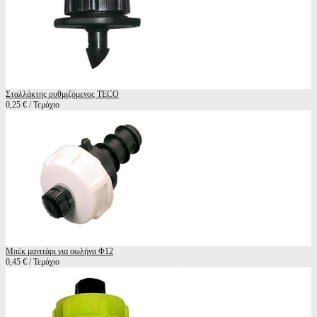
Σταλλάκτης ρυθμιζόμενος TECO
0,25 € / Τεμάχιο
Μπέκ μανιτάρι για σωλήνα Φ12
0,45 € / Τεμάχιο