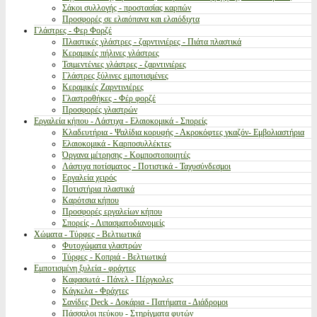
Σάκοι συλλογής - προστασίας καρπών
Προσφορές σε ελαιόπανα και ελαιόδιχτα
Γλάστρες - Φερ Φορζέ
Πλαστικές γλάστρες - ζαρντινιέρες - Πιάτα πλαστικά
Κεραμικές πήλινες γλάστρες
Τσιμεντένιες γλάστρες - ζαρντινιέρες
Γλάστρες ξύλινες εμποτισμένες
Κεραμικές Ζαρντινιέρες
Γλαστροθήκες - Φέρ φορζέ
Προσφορές γλαστρών
Εργαλεία κήπου - Λάστιχα - Ελαιοκομικά - Σπορείς
Κλαδευτήρια - Ψαλίδια κορυφής - Ακροκόφτες γκαζόν- Εμβολιαστήρια
Ελαιοκομικά - Καρποσυλλέκτες
Όργανα μέτρησης - Κομποστοποιητές
Λάστιχα ποτίσματος - Ποτιστικά - Ταχυσύνδεσμοι
Εργαλεία χειρός
Ποτιστήρια πλαστικά
Καρότσια κήπου
Προσφορές εργαλείων κήπου
Σπορείς - Λιπασματοδιανομείς
Χώματα - Τύρφες - Βελτιωτικά
Φυτοχώματα γλαστρών
Τύρφες - Κοπριά - Βελτιωτικά
Εμποτισμένη ξυλεία - φράχτες
Καφασωτά - Πάνελ - Πέργκολες
Κάγκελα - Φράχτες
Σανίδες Deck - Δοκάρια - Πατήματα - Διάδρομοι
Πάσσαλοι πεύκου - Στηρίγματα φυτών