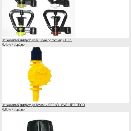
Μικροεκτοξευτήρας μπέκ μεγάλης ακτίνας / ΗΡΑ
0,45 € / Τεμάχιο
Μικροεκτοξευτήρας με βανάκι - SPRAY VARI JET TECO
0,80 € / Τεμάχιο