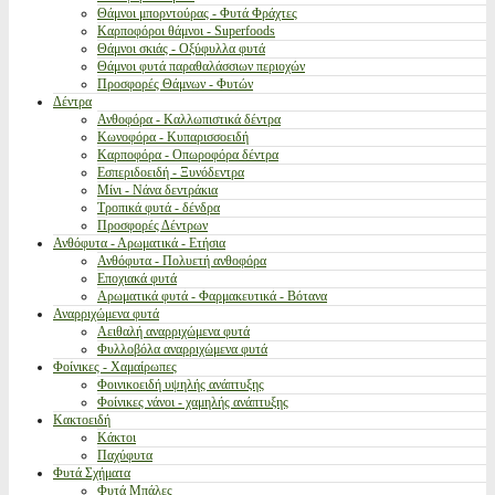
Θάμνοι μπορντούρας - Φυτά Φράχτες
Καρποφόροι θάμνοι - Superfoods
Θάμνοι σκιάς - Οξύφυλλα φυτά
Θάμνοι φυτά παραθαλάσσιων περιοχών
Προσφορές Θάμνων - Φυτών
Δέντρα
Ανθοφόρα - Καλλωπιστικά δέντρα
Κωνοφόρα - Κυπαρισσοειδή
Καρποφόρα - Οπωροφόρα δέντρα
Εσπεριδοειδή - Ξυνόδεντρα
Μίνι - Νάνα δεντράκια
Τροπικά φυτά - δένδρα
Προσφορές Δέντρων
Ανθόφυτα - Αρωματικά - Ετήσια
Ανθόφυτα - Πολυετή ανθοφόρα
Εποχιακά φυτά
Αρωματικά φυτά - Φαρμακευτικά - Βότανα
Αναρριχώμενα φυτά
Αειθαλή αναρριχώμενα φυτά
Φυλλοβόλα αναρριχώμενα φυτά
Φοίνικες - Χαμαίρωπες
Φοινικοειδή υψηλής ανάπτυξης
Φοίνικες νάνοι - χαμηλής ανάπτυξης
Κακτοειδή
Κάκτοι
Παχύφυτα
Φυτά Σχήματα
Φυτά Μπάλες