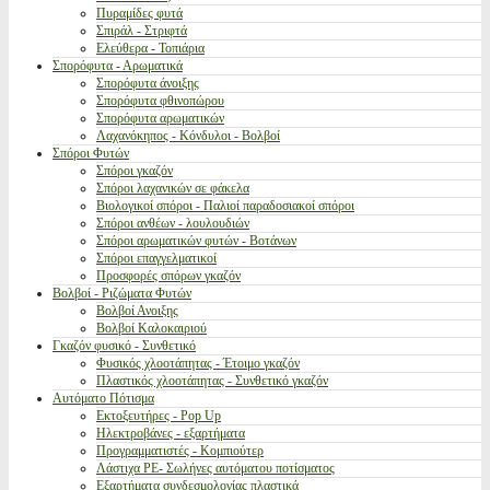
Πυραμίδες φυτά
Σπιράλ - Στριφτά
Ελεύθερα - Τοπιάρια
Σπορόφυτα - Αρωματικά
Σπορόφυτα άνοιξης
Σπορόφυτα φθινοπώρου
Σπορόφυτα αρωματικών
Λαχανόκηπος - Κόνδυλοι - Βολβοί
Σπόροι Φυτών
Σπόροι γκαζόν
Σπόροι λαχανικών σε φάκελα
Βιολογικοί σπόροι - Παλιοί παραδοσιακοί σπόροι
Σπόροι ανθέων - λουλουδιών
Σπόροι αρωματικών φυτών - Βοτάνων
Σπόροι επαγγελματικοί
Προσφορές σπόρων γκαζόν
Βολβοί - Ριζώματα Φυτών
Βολβοί Ανοιξης
Βολβοί Καλοκαιριού
Γκαζόν φυσικό - Συνθετικό
Φυσικός χλοοτάπητας - Έτοιμο γκαζόν
Πλαστικός χλοοτάπητας - Συνθετικό γκαζόν
Αυτόματο Πότισμα
Εκτοξευτήρες - Pop Up
Ηλεκτροβάνες - εξαρτήματα
Προγραμματιστές - Κομπιούτερ
Λάστιχα PE- Σωλήνες αυτόματου ποτίσματος
Εξαρτήματα συνδεσμολογίας πλαστικά