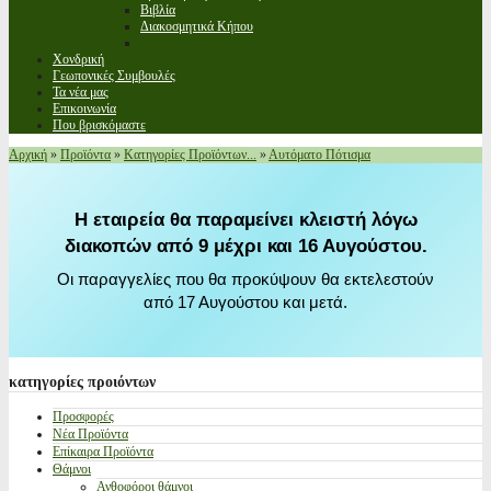
Βιβλία
Διακοσμητικά Κήπου
Χονδρική
Γεωπονικές Συμβουλές
Τα νέα μας
Επικοινωνία
Που βρισκόμαστε
Αρχική
»
Προϊόντα
»
Κατηγορίες Προϊόντων...
»
Αυτόματο Πότισμα
Η εταιρεία θα παραμείνει κλειστή λόγω
διακοπών από 9 μέχρι και 16 Αυγούστου.
Οι παραγγελίες που θα προκύψουν θα εκτελεστούν
από 17 Αυγούστου και μετά.
κατηγορίες
προιόντων
Προσφορές
Νέα Προϊόντα
Επίκαιρα Προϊόντα
Θάμνοι
Ανθοφόροι θάμνοι