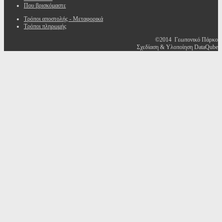
Που βρισκόμαστε
Τρόποι αποστολής - Μεταφορικά
Τρόποι πληρωμής
©2014 Γεωπονικό Πάρκο
Σχεδίαση & Υλοποίηση DataQube