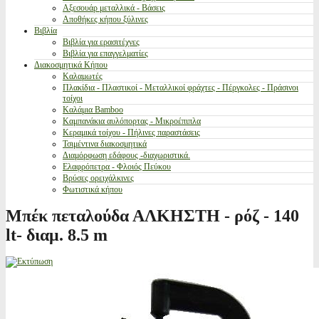
Αξεσουάρ μεταλλικά - Βάσεις
Αποθήκες κήπου ξύλινες
Βιβλία
Βιβλία για ερασιτέχνες
Βιβλία για επαγγελματίες
Διακοσμητικά Κήπου
Καλαμωτές
Πλακίδια - Πλαστικοί - Μεταλλικοί φράχτες - Πέργκολες - Πράσινοι
τοίχοι
Καλάμια Bamboo
Καμπανάκια αυλόπορτας - Μικροέπιπλα
Κεραμικά τοίχου - Πήλινες παραστάσεις
Τσιμέντινα διακοσμητικά
Διαμόρφωση εδάφους -διαχωριστικά.
Ελαφρόπετρα - Φλοιός Πεύκου
Βρύσες ορειχάλκινες
Φωτιστικά κήπου
Μπέκ πεταλούδα ΑΛΚΗΣΤΗ - ρόζ - 140
lt- διαμ. 8.5 m