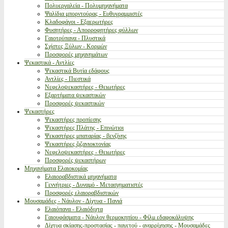
Πολυεργαλεία - Πολυμηχανήματα
Ψαλίδια μπορντούρας - Ευθυγραμμιστές
Κλαδοφάγοι - Εξαερωτήρες
Φυσητήρες - Απορροφητήρες φύλλων
Γαιοτρύπανα - Πλυστικά
Σχίστες Ξύλων - Κορμών
Προσφορές μηχανημάτων
Ψεκαστικά - Αντλίες
Ψεκαστικά Βυτία εδάφους
Αντλίες - Πιεστικά
Νεφελοψεκαστήρες - Θειωτήρες
Εξαρτήματα ψεκαστικών
Προσφορές ψεκαστικών
Ψεκαστήρες
Ψεκαστήρες προπίεσης
Ψεκαστήρες Πλάτης - Επινώτιοι
Ψεκαστήρες μπαταρίας - βενζίνης
Ψεκαστήρες ζιζανιοκτονίας
Νεφελοψεκαστήρες - Θειωτήρες
Προσφορές ψεκαστήρων
Μηχανήματα Ελαιοκομίας
Ελαιοραβδιστικά μηχανήματα
Γεννήτριες - Δυναμό - Μετασχηματιστές
Προσφορές ελαιοραβδιστικών
Μουσαμάδες - Νάυλον - Δίχτυα - Πανιά
Ελαιόπανα - Ελαιόδιχτα
Γαιουφάσματα - Νάυλον θερμοκηπίου - Φίλμ εδαφοκάλυψης
Δίχτυα σκίασης-προστασίας - παγετού - αναρρίχησης - Μουσαμάδες