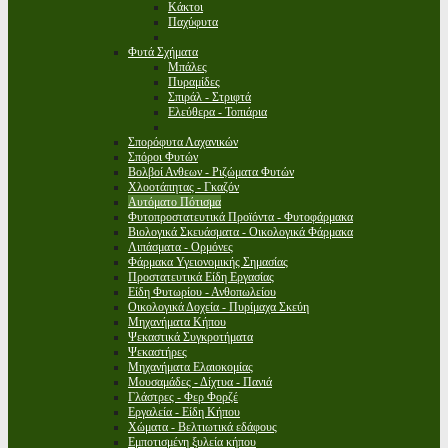
Κάκτοι
Παχύφυτα
Φυτά Σχήματα
Μπάλες
Πυραμίδες
Σπιράλ - Στριφτά
Ελεύθερα - Τοπιάρια
Σπορόφυτα Λαχανικών
Σπόροι Φυτών
Βολβοί Ανθεων - Ριζώματα Φυτών
Χλοοτάπητας - Γκαζόν
Αυτόματο Πότισμα
Φυτοπροστατευτικά Προϊόντα - Φυτοφάρμακα
Βιολογικά Σκευάσματα - Οικολογικά Φάρμακα
Λιπάσματα - Ορμόνες
Φάρμακα Υγειονομικής Σημασίας
Προστατευτικά Είδη Εργασίας
Είδη Φυτωρίου - Ανθοπωλείου
Οικολογικά Δοχεία - Πυρίμαχα Σκεύη
Μηχανήματα Κήπου
Ψεκαστικά Συγκροτήματα
Ψεκαστήρες
Μηχανήματα Ελαιοκομίας
Μουσαμάδες - Δίχτυα - Πανιά
Γλάστρες - Φερ Φορζέ
Εργαλεία - Είδη Κήπου
Χώματα - Βελτιωτικά εδάφους
Εμποτισμένη ξυλεία κήπου