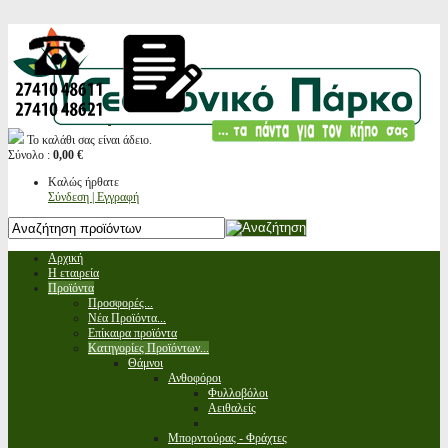
Το καλάθι σας είναι άδειο.
Σύνολο :
0,00 €
Καλώς ήρθατε
Σύνδεση | Εγγραφή
Αρχική
Η εταιρεία
Προϊόντα
Προσφορές...
Νέα Προϊόντα...
Επίκαιρα προϊόντα
Κατηγορίες Προϊόντων...
Θάμνοι
Ανθοφόροι
Φυλλοβόλοι
Αειθαλείς
Μπορντούρας - Φράχτες