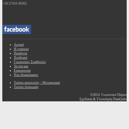
+30 27410 49302
Αρχική
Η εταιρεία
Προϊόντα
Χονδρική
Γεωπονικές Συμβουλές
Τα νέα μας
Επικοινωνία
Που βρισκόμαστε
Τρόποι αποστολής - Μεταφορικά
Τρόποι πληρωμής
©2014 Γεωπονικό Πάρκο
Σχεδίαση & Υλοποίηση DataQube