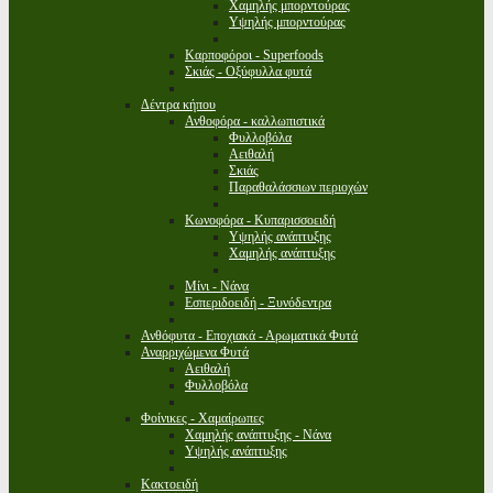
Χαμηλής μπορντούρας
Υψηλής μπορντούρας
Καρποφόροι - Superfoods
Σκιάς - Οξύφυλλα φυτά
Δέντρα κήπου
Ανθοφόρα - καλλωπιστικά
Φυλλοβόλα
Αειθαλή
Σκιάς
Παραθαλάσσιων περιοχών
Κωνοφόρα - Κυπαρισσοειδή
Υψηλής ανάπτυξης
Χαμηλής ανάπτυξης
Μίνι - Νάνα
Εσπεριδοειδή - Ξυνόδεντρα
Ανθόφυτα - Εποχιακά - Αρωματικά Φυτά
Αναρριχώμενα Φυτά
Αειθαλή
Φυλλοβόλα
Φοίνικες - Χαμαίρωπες
Χαμηλής ανάπτυξης - Νάνα
Υψηλής ανάπτυξης
Κακτοειδή