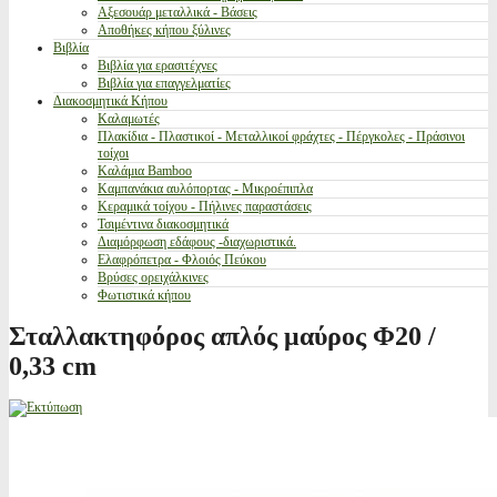
Αξεσουάρ μεταλλικά - Βάσεις
Αποθήκες κήπου ξύλινες
Βιβλία
Βιβλία για ερασιτέχνες
Βιβλία για επαγγελματίες
Διακοσμητικά Κήπου
Καλαμωτές
Πλακίδια - Πλαστικοί - Μεταλλικοί φράχτες - Πέργκολες - Πράσινοι
τοίχοι
Καλάμια Bamboo
Καμπανάκια αυλόπορτας - Μικροέπιπλα
Κεραμικά τοίχου - Πήλινες παραστάσεις
Τσιμέντινα διακοσμητικά
Διαμόρφωση εδάφους -διαχωριστικά.
Ελαφρόπετρα - Φλοιός Πεύκου
Βρύσες ορειχάλκινες
Φωτιστικά κήπου
Σταλλακτηφόρος απλός μαύρος Φ20 /
0,33 cm