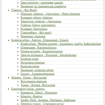
Σάκοι συλλογής - προστασίας καρπών
Προσφορές σε ελαιόπανα και ελαιόδιχτα
Γλάστρες - Φερ Φορζέ
Πλαστικές γλάστρες - ζαρντινιέρες - Πιάτα πλαστικά
Κεραμικές πήλινες γλάστρες
Τσιμεντένιες γλάστρες - ζαρντινιέρες
Γλάστρες ξύλινες εμποτισμένες
Κεραμικές Ζαρντινιέρες
Γλαστροθήκες - Φέρ φορζέ
Προσφορές γλαστρών
Εργαλεία κήπου - Λάστιχα - Ελαιοκομικά - Σπορείς
Κλαδευτήρια - Ψαλίδια κορυφής - Ακροκόφτες γκαζόν- Εμβολιαστήρια
Ελαιοκομικά - Καρποσυλλέκτες
Όργανα μέτρησης - Κομποστοποιητές
Λάστιχα ποτίσματος - Ποτιστικά - Ταχυσύνδεσμοι
Εργαλεία χειρός
Ποτιστήρια πλαστικά
Καρότσια κήπου
Προσφορές εργαλείων κήπου
Σπορείς - Λιπασματοδιανομείς
Χώματα - Τύρφες - Βελτιωτικά
Φυτοχώματα γλαστρών
Τύρφες - Κοπριά - Βελτιωτικά
Εμποτισμένη ξυλεία - φράχτες
Καφασωτά - Πάνελ - Πέργκολες
Κάγκελα - Φράχτες
Σανίδες Deck - Δοκάρια - Πατήματα - Διάδρομοι
Πάσσαλοι πεύκου - Στηρίγματα φυτών