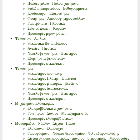
Πολυεργαλεία - Πολυμηχανήματα
Ψαλίδια μπορντούρας - Ευθυγραμμιστές
Κλαδοφάγοι - Εξαερωτήρες
Φυσητήρες - Απορροφητήρες φύλλων
Γαιοτρύπανα - Πλυστικά
Σχίστες Ξύλων - Κορμών
Προσφορές μηχανημάτων
Ψεκαστικά - Αντλίες
Ψεκαστικά Βυτία εδάφους
Αντλίες - Πιεστικά
Νεφελοψεκαστήρες - Θειωτήρες
Εξαρτήματα ψεκαστικών
Προσφορές ψεκαστικών
Ψεκαστήρες
Ψεκαστήρες προπίεσης
Ψεκαστήρες Πλάτης - Επινώτιοι
Ψεκαστήρες μπαταρίας - βενζίνης
Ψεκαστήρες ζιζανιοκτονίας
Νεφελοψεκαστήρες - Θειωτήρες
Προσφορές ψεκαστήρων
Μηχανήματα Ελαιοκομίας
Ελαιοραβδιστικά μηχανήματα
Γεννήτριες - Δυναμό - Μετασχηματιστές
Προσφορές ελαιοραβδιστικών
Μουσαμάδες - Νάυλον - Δίχτυα - Πανιά
Ελαιόπανα - Ελαιόδιχτα
Γαιουφάσματα - Νάυλον θερμοκηπίου - Φίλμ εδαφοκάλυψης
Δίχτυα σκίασης-προστασίας - παγετού - αναρρίχησης - Μουσαμάδες