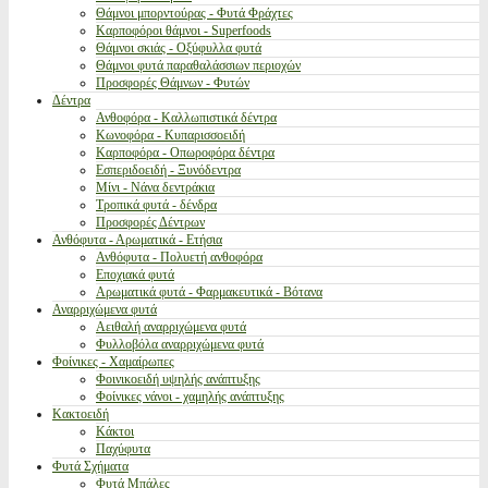
Θάμνοι μπορντούρας - Φυτά Φράχτες
Καρποφόροι θάμνοι - Superfoods
Θάμνοι σκιάς - Οξύφυλλα φυτά
Θάμνοι φυτά παραθαλάσσιων περιοχών
Προσφορές Θάμνων - Φυτών
Δέντρα
Ανθοφόρα - Καλλωπιστικά δέντρα
Κωνοφόρα - Κυπαρισσοειδή
Καρποφόρα - Οπωροφόρα δέντρα
Εσπεριδοειδή - Ξυνόδεντρα
Μίνι - Νάνα δεντράκια
Τροπικά φυτά - δένδρα
Προσφορές Δέντρων
Ανθόφυτα - Αρωματικά - Ετήσια
Ανθόφυτα - Πολυετή ανθοφόρα
Εποχιακά φυτά
Αρωματικά φυτά - Φαρμακευτικά - Βότανα
Αναρριχώμενα φυτά
Αειθαλή αναρριχώμενα φυτά
Φυλλοβόλα αναρριχώμενα φυτά
Φοίνικες - Χαμαίρωπες
Φοινικοειδή υψηλής ανάπτυξης
Φοίνικες νάνοι - χαμηλής ανάπτυξης
Κακτοειδή
Κάκτοι
Παχύφυτα
Φυτά Σχήματα
Φυτά Μπάλες