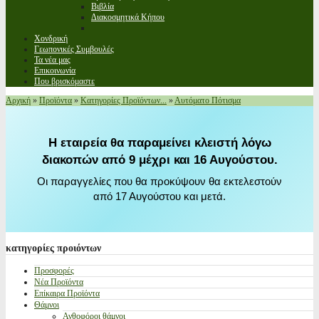
Βιβλία
Διακοσμητικά Κήπου
Χονδρική
Γεωπονικές Συμβουλές
Τα νέα μας
Επικοινωνία
Που βρισκόμαστε
Αρχική
»
Προϊόντα
»
Κατηγορίες Προϊόντων...
»
Αυτόματο Πότισμα
Η εταιρεία θα παραμείνει κλειστή λόγω
διακοπών από 9 μέχρι και 16 Αυγούστου.
Οι παραγγελίες που θα προκύψουν θα εκτελεστούν
από 17 Αυγούστου και μετά.
κατηγορίες
προιόντων
Προσφορές
Νέα Προϊόντα
Επίκαιρα Προϊόντα
Θάμνοι
Ανθοφόροι θάμνοι