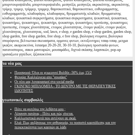
ψαλίδια κλαδέματος, ψαλίδι κλαδέματος, ψαλιδι κλαδεματος, ψαλιδια κλαδεματος,
μπορντουροψάλιδα, μπορντουροψαλιδο, μεσηνέζα, μεσηνεζα, ακροκόπτης, ακροκόπτης,
τρίμερ, τριμερ, τρίμμερ, τριμμερ, θαμνοκοπτικό, θαμνοκοπτικο, ευθυγραμμιστης,
ευθυγραμμιστής, κλαδοφάγος, κλαδοφαγος, θρυμματιστής κλαδιών, θρυμματιστης
κλαδιων, ψεκαστικά συγκροτήματα, ψεκαστικα συγκροτηματα, ψεκαστικά, ψεκαστικα,
ψεκαστήρες, ψεκαστηρες, ψεκαστήρι, ψεκαστηρι, ψεκαστήρες προπίεσης, ψεκαστηρες
προπιεσης, έτοιμος χλοοτάπητας, ετοιμος χλοοταπητας, έτοιμο γκαζόν, ετοιμο γκαζον,
χλοοτάπητας, χλοοταπητας, sod, lawn, e shop, e garden shop, e shop garden, garden shop,
shop garden, free shop garden, free shop, e free shop, βιολογικη ντοματα, βιολογικα
σπορόφυτα, βελτιωτικα σκευασματα, ορμονες φυτων, εκτοξευτηρες τσαφ-τσαφ, μειγμα
γκαζον, ακαρεοκτόνα, λιπασμα 20-20-20, 30-10-10, βιολογικη προστασία φυτων,
πατατοσπορος, σακοι μανιταριών, μουσαμάδες, διχτυά σκίασης λαχανικών, pop-up
γραναζωτα γηπέδων, ζιζανιοκτόνα
τα
νέα μας
Προσφορά: Όλοι οι χειμερινοί Βολβόι -50% έως 15/2
Φειγιόα: Καλλιέργεια απο ''χρυσάφι''
Oι νέοι μας λογαριασμοί στα social media
ΓΚΙΝΓΚΟ ΜΠΙΛΟΜΠΑ - ΤΟ ΔΕΝΤΡΟ ΜΕ ΤΙΣ ΘΕΡΑΠΕΥΤΙΚΕΣ
ΙΔΙΟΤΗΤΕΣ
γεωπονικές
συμβουλές
Πότε να φυτέψω την λεβάντα μου ;
Λίπανση πατάτας - Πότε και πώς γίνεται.
Καλλωπιστικά φυτά που αντέχουν σε σκιά.
Ελιά: Πως αυξάνουμε την ανθοφορία, το ποσοστό καρπόδεσης και την
περιεκτικότητα των καρπών σε λάδι