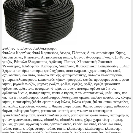
Σωλήνες ποτίσματος σταλλακτηφόροι
Φυτώρια Κορινθίας, Φυτά Καρποφόρα, Δέντρα, Γλάστρες, Αυτόματο πότισμα, Κήπος,
Garden center, Κηποτεχνία Αρχιτεκτονική τοπίου, Θάμνοι, Ανθοφόρα, Γκαζόν, Συνθετικό,
γκαζόν, Βότσαλα,Ελαφρόπετρα, Αρδευση, Γάστρες, Χλοοκοπτικά, Σκαπτικά,
Ψεκαστήρες, Κλαδοφάγοι, Κωνοφόρα, Λιπάσματα, Φυτοφάρμακα, Εσπεριδοειδή, Ξυλεία,
Σχήματα, τοπιάρια, τοπιαρια, φυτά σχήματα, φυτα σχηματα, σχηματοποιημένα φυτά,
σχηματοποιημενα φυτα, φυτώρια αττικής, φυτωρια αττικης, φυτωρια πελοπονησσου,
φυτωρια πελοπονησσου, κατασκευές κήπων, προσφορές φυτών, προσφορες φυτων, φυτά
κήπου, μηχανές γκαζόν, μηχανες γκαζον, φρέζες, φρεζες, φρέζα, φρεζα, ψεκαστικά,
αρδευτικά, αρδευτικα, αυτόματο πότισμα, αυτοματο ποτισμα, αρδευτικά δίκτυα,
αρδευτικα δικτυα, πότισμα κήπου, ποτισμα κηπου, αυτόματα ποτιστικά, μπέκ, μπεκ, ποπ
απ, πόπ άπ, εκτοξευτήρες, εκτοξευτηρες, λάστιχα ποτίσματος, λαστιχα ποτισματος, κέντρα
κήπου, εμποτισμένη ξυλεία, εμποτισμενη ξυλεια, ξυλεία κήπου, ξυλεια κηπου, πέργκολες,
περγκολες, καφασωτά, καφασωτα, θάμνοι μπορντούρας, θαμνοι μπορντουρας, ανθοφόροι
θάμνοι, ανθοφοροι θαμνοι, γεωπονικά καταστήματα, γεωπονικα καταστηματα,
εγκυκλοπαίδεια φυτών, εγκυκλοπαιδεια φυτών, φωτο φυτων, φωτό φυτών, φωτογραφίες
φυτών, φωτογραφιες φυτων, οξύφυλλα, οξυφυλλα φυτα, χώμα, χωμα, τύρφη, τυρφη,
χούμος, χουμος, οργανική ουσία, οργανικη ουσια, κλαδεμένα φυτά, κλαδεμενα φυτα,
τσάπα, τσαπα, φτυάρι, φτυαρι, τσάπα, τσαπα, κλαδευτήρι, κλαδευτήρια, κλαδευτηρι,