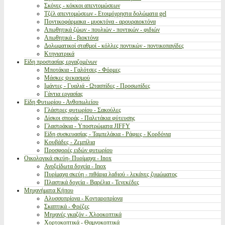
Σκόνες - κόκκοι απεντομώσεων
Τζέλ απεντομώσεων - Ετοιμόχρηστα δολώματα gel
Ποντικοφάρμακα - μυοκτόνα - αρουραιοκτόνα
Απωθητικά ζώων - πουλιών - ποντικών - φιδιών
Απωθητικά - βιοκτόνα
Δολωματικοί σταθμοί - κόλλες ποντικών - ποντικοπαγίδες
Κτηνιατρικά
Είδη προστασίας εργαζομένων
Μποτάκια - Γαλότσες - Φόρμες
Μάσκες ψεκασμού
Ιμάντες - Γυαλιά - Ωτασπίδες - Προσωπίδες
Γάντια εργασίας
Είδη Φυτωρίου - Ανθοπωλείου
Γλάστρες φυτωρίου - Σακούλες
Δίσκοι σποράς - Παλετάκια φύτευσης
Γλαστράκια - Υποστρώματα JIFFY
Είδη συσκευασίας - Ταμπελάκια - Ράφιες - Κορδόνια
Κουβάδες - Ζεμπίλια
Προσφορές ειδών φυτωρίου
Οικολογικά σκεύη- Πυρίμαχα - Inox
Ανοξείδωτα δοχεία - Inox
Πυρίμαχα σκεύη - πιθάρια λαδιού - λεκάνες ζυμώματος
Πλαστικά δοχεία - Βαρέλια - Τενεκέδες
Μηχανήματα Κήπου
Αλυσσοπρίονα - Κονταροπρίονα
Σκαπτικά - Φρέζες
Μηχανές γκαζόν - Χλοοκοπτικά
Χορτοκοπτικά - Θαμνοκοπτικά