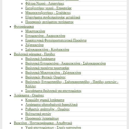
Φίλτρα Νερού - Λιπαντήρες
Εκτοξευτήρες νερού - Επιφανείας
Μικροεκτοξευτήρες - Σταλάκτες
Εξαρτήματα συνδεσμολογίας μεταλλικά
Προσφορές αυτόματου ποτίσματος
Φυτοφάρμακα
Μυκητοκτόνα
Εντομοκτόνα - Ακαρεοκτόνα
Ερασιτεχνικά Φυτοπροστατευτικά Προιόντα
Ζιζανιοκτόνα
Σαλιγκαροκτόνα - Κοχλιοκτόνα
Βιολογικά φάρμακα - Παγίδες
Βιολογικά Λιπάσματα
Βιολογικά Εντομοκτόνα - Ακαρεοκτόνα - Σαλιγκαροκτόνα
Βιολογικά προιόντα προστασίας
Βιολογικά Μυκητοκτόνα - Ζιζανιοκτόνα
Βιολογικές Φυτικές Ορμόνες
Βιολογικές Εντομοπαγίδες - Σαλιγκαροπαγίδες - Παγίδες ερπετών -
Κόλλες
Σκευάσματα βιολογικά για απεντομώσεις
Λιπάσματα - Ορμόνες
Κοκκώδη χημικά λιπάσματα
Λιπάσματα υδατοδιαλυτά διαφυλλικά
Ρυθμιστές ανάπτυξης - Ορμόνες
Βελτιωτικά φυτών
Προσφορές λιπασμάτων
Βιοκτόνα - Ποντικοφάρμακα - Απωθητικά
Υγρά απεντομώσεων - Σπρέυ καπνογόνα