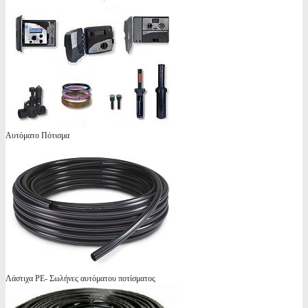
Αυτόματο Πότισμα
Λάστιχα PE- Σωλήνες αυτόματου ποτίσματος