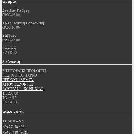
ωράριο
Δευτέρα|Τετάρτη
09:00-16:00
Τρίτη|Πέμπτη|Παρασκευή
09:00-16:00
Σάββατο
09:00-15:00
Κυριακή
ΚΛΕΙΣΤΑ
διεύθυνση
ΜΕΓΓΟΥΛΗΣ ΠΡΟΚΟΠΗΣ
ΓΕΩΠΟΝΙΚΟ ΠΑΡΚΟ
ΠΕΡΙΟΧΗ ΙΣΘΜΟΥ
ΑΓΙΟΥ ΣΩΖΟΝΤΟΣ
ΛΟΥΤΡΑΚΙ - ΚΟΡΙΝΘΙΑΣ
ΤΚ 203 00
ΤΘ 14/17
ΕΛΛΑΔΑ
επικοινωνία
ΤΗΛΕΦΩΝΑ
+30 27410 48611
+30 27410 48621