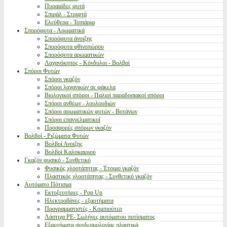
Πυραμίδες φυτά
Σπιράλ - Στριφτά
Ελεύθερα - Τοπιάρια
Σπορόφυτα - Αρωματικά
Σπορόφυτα άνοιξης
Σπορόφυτα φθινοπώρου
Σπορόφυτα αρωματικών
Λαχανόκηπος - Κόνδυλοι - Βολβοί
Σπόροι Φυτών
Σπόροι γκαζόν
Σπόροι λαχανικών σε φάκελα
Βιολογικοί σπόροι - Παλιοί παραδοσιακοί σπόροι
Σπόροι ανθέων - λουλουδιών
Σπόροι αρωματικών φυτών - Βοτάνων
Σπόροι επαγγελματικοί
Προσφορές σπόρων γκαζόν
Βολβοί - Ριζώματα Φυτών
Βολβοί Ανοιξης
Βολβοί Καλοκαιριού
Γκαζόν φυσικό - Συνθετικό
Φυσικός χλοοτάπητας - Έτοιμο γκαζόν
Πλαστικός χλοοτάπητας - Συνθετικό γκαζόν
Αυτόματο Πότισμα
Εκτοξευτήρες - Pop Up
Ηλεκτροβάνες - εξαρτήματα
Προγραμματιστές - Κομπιούτερ
Λάστιχα PE- Σωλήνες αυτόματου ποτίσματος
Εξαρτήματα συνδεσμολογίας πλαστικά